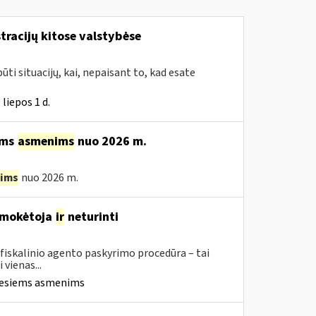
tracijų kitose valstybėse
ūti situacijų, kai, nepaisant to, kad esate
liepos 1 d.
ams
asmenims
nuo 2026 m.
ims
nuo 2026 m.
M mokėtoja
ir
neturinti
 fiskalinio agento paskyrimo procedūra – tai
vienas...
iesiems asmenims