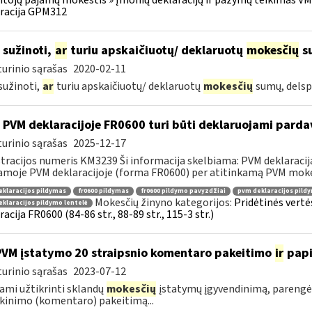
racija GPM312
 sužinoti,
ar
turiu apskaičiuotų/ deklaruotų
mokesčių
su
urinio sąrašas
2020-02-11
sužinoti,
ar
turiu apskaičiuotų/ deklaruotų
mokesčių
sumų, delsp
 PVM deklaracijoje FR0600 turi būti deklaruojami pard
urinio sąrašas
2025-12-17
tracijos numeris KM3239 Ši informacija skelbiama: PVM deklaracija F
amoje PVM deklaracijoje (forma FR0600) per atitinkamą PVM mokes
klaracijos pildymas
fr0600 pildymas
fr0600 pildymo pavyzdžiai
pvm deklaracijos pild
Mokesčių žinyno kategorijos:
Pridėtinės vertė
klaracijos pildymo lentelė
racija FR0600 (84-86 str., 88-89 str., 115-3 str.)
PVM įstatymo 20 straipsnio komentaro pakeitimo
ir
pap
urinio sąrašas
2023-07-12
ami užtikrinti sklandų
mokesčių
įstatymų įgyvendinimą, parengė
kinimo (komentaro) pakeitimą...