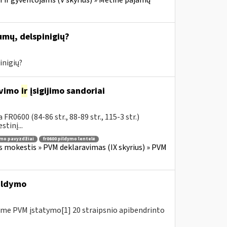
mų, delspinigių?
inigių?
avimo
ir
įsigijimo sandoriai
R0600 (84-86 str., 88-89 str., 115-3 str.)
tinį...
ymo pavyzdžiai
fr0600 pildymo lentelė
s mokestis » PVM deklaravimas (IX skyrius) » PVM
ildymo
me PVM įstatymo[1] 20 straipsnio apibendrinto