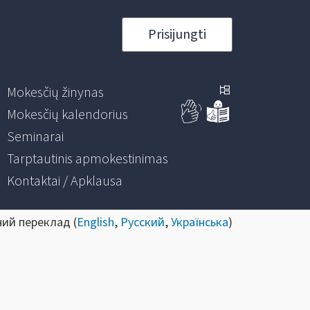
Prisijungti
Mokesčių žinynas
Mokesčių kalendorius
Seminarai
Tarptautinis apmokestinimas
Kontaktai / Apklausa
ний переклад (
English
,
Русский
,
Українська
)