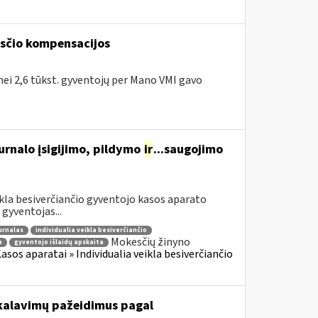
kesčio kompensacijos
 nei 2,6 tūkst. gyventojų per Mano VMI gavo
urnalo įsigijimo, pildymo
ir
...saugojimo
ikla besiverčiančio gyventojo kasos aparato
gyventojas...
urnalas
individualia veikla besiverčiančio
Mokesčių žinyno
a
gyventojo išlaidų apskaita
sos aparatai » Individualia veikla besiverčiančio
kalavimų pažeidimus pagal