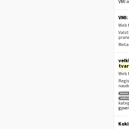
VMI i
VMI:
Web t
Valst
prane
Metai
veik
tva
Web t
Regis
naudo
kasos 
indivi
kateg
gyven
Koki