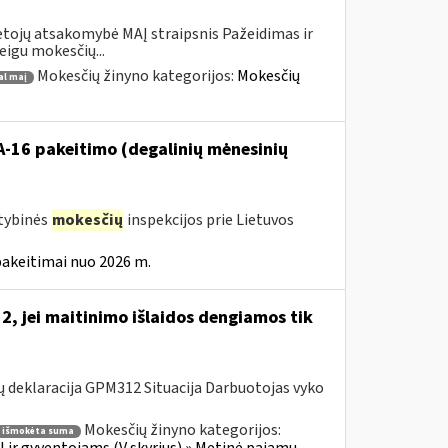
tojų atsakomybė MAĮ straipsnis Pažeidimas ir
eigu mokesčių...
Mokesčių žinyno kategorijos:
Mokesčių
al maį
VA-16 pakeitimo (degalinių mėnesinių
stybinės
mokesčių
inspekcijos prie Lietuvos
pakeitimai nuo 2026 m.
, jei maitinimo išlaidos dengiamos tik
 deklaracija GPM312 Situacija Darbuotojas vyko
Mokesčių žinyno kategorijos:
išmokėta suma
 ir gyventojams (V skyrius) » Metinė pajamų