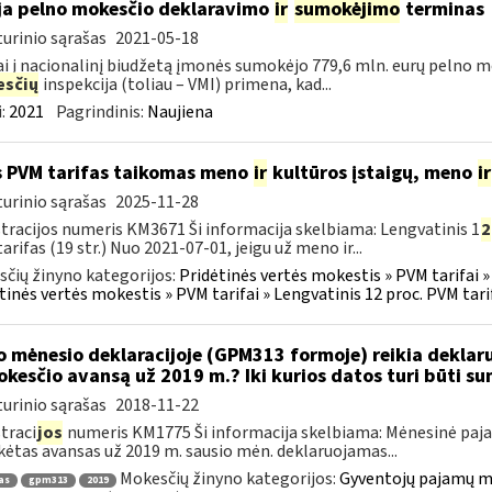
ja pelno mokesčio deklaravimo
ir
sumokėjimo
terminas
urinio sąrašas
2021-05-18
i į nacionalinį biudžetą įmonės sumokėjo 779,6 mln. eurų pelno mo
sčių
inspekcija (toliau – VMI) primena, kad...
:
2021
Pagrindinis:
Naujiena
 PVM tarifas taikomas meno
ir
kultūros įstaigų, meno
ir
urinio sąrašas
2025-11-28
tracijos numeris KM3671 Ši informacija skelbiama: Lengvatinis 1
2
arifas (19 str.) Nuo 2021-07-01, jeigu už meno ir...
čių žinyno kategorijos:
Pridėtinės vertės mokestis » PVM tarifai » 
tinės vertės mokestis » PVM tarifai » Lengvatinis 12 proc. PVM tarif
o mėnesio deklaracijoje (GPM313 formoje) reikia deklar
kesčio avansą už 2019 m.? Iki kurios datos turi būti
urinio sąrašas
2018-11-22
traci
jos
numeris KM1775 Ši informacija skelbiama: Mėnesinė paj
ėtas avansas už 2019 m. sausio mėn. deklaruojamas...
Mokesčių žinyno kategorijos:
Gyventojų pajamų mo
as
gpm313
2019