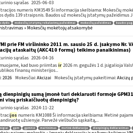
urinio sąrašas
2025-06-03
tracijos numeris KM3549 Ši informacija skelbiama: Mokesčių mokė
s dydis 139 straipsnis. Baudos už mokesčių įstatymų pažeidimus J
s dydis
mokesčių įstatymų reikalavimų pažeidimai
mokesčių pažeidimas
baudos pag
nistravimas » Mokesčių mokėtojų atsakomybė
VMI prie FM viršininko 2011 m. sausio 25 d. įsakymo Nr. 
acijų ataskaitų (AKC410 formų) teikimo panaikinimas)
urinio sąrašas
2026-04-16
muojame, kad buvo priimtas
ir
2026 m. gegužės 1 d. įsigalioja Val
blikos finansų ministerijos...
:
2026
Mokesčiai:
Akcizai
Mokesčių įstatymų pakeitimai:
Akcizų 
ą dienpinigių sumą įmonė turi deklaruoti formoje GPM312
mi visų priskaičiuotų dienpinigių?
urinio sąrašas
2024-11-22
traci
jos
numeris KM1088 Ši informacija skelbiama: Metinė pajamų
andiruotę užsienyje. Parvežė viešbučio sąskaitą,...
nigiai
gpm
gpm312
maitinimas
metinė deklaracija
dienpinigių deklaravimas
tojų pajamų mokestis » Įmonių deklaracijų ir pažymų teikimas VMI