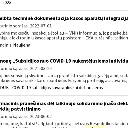
:
2023
elbta techninė dokumentacija kasos aparatų integracija
urinio sąrašas
2022-07-01
ybinė mokesčių inspekcija (toliau — VMI) informuoja, jog paskelbė
iųjų elektroninių kasos aparatų posistemį i.EKA turės būti teikiami
ndinis:
Naujiena
monę „Subsidijos nuo COVID-19 nukentėjusiems individ
urinio sąrašas
2021-03-29
jinus subsidijų skyrimo tvarką praplėsta subsidijų gavėjų aibė, 
ikriems savarankiškai dirbantiems kūrybinių profesijų atstovams, k
DUK - COVID-19 subsidijos savarankiškai dirbantiems
rmacinis pranešimas dėl laikinojo solidarumo įnašo dek
yklių patvirtinimo
urinio sąrašas
2023-06-02
muojame, kad atsižvelgiant į priimtą Lietuvos Respublikos laikino