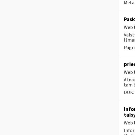
Metai
Pask
Web t
Valst
Išman
Pagri
prie
Web t
Atnau
tam t
DUK:
Info
tais
Web t
Infor