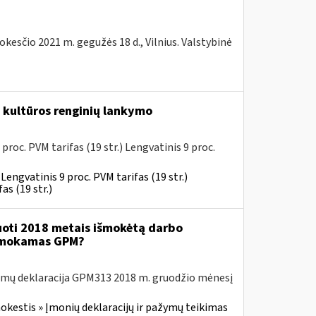
kesčio 2021 m. gegužės 18 d., Vilnius. Valstybinė
kultūros renginių lankymo
proc. PVM tarifas (19 str.) Lengvatinis 9 proc.
Lengvatinis 9 proc. PVM tarifas (19 str.)
as (19 str.)
uoti 2018 metais išmokėtą darbo
 sumokamas GPM?
amų deklaracija GPM313 2018 m. gruodžio mėnesį
kestis » Įmonių deklaracijų ir pažymų teikimas