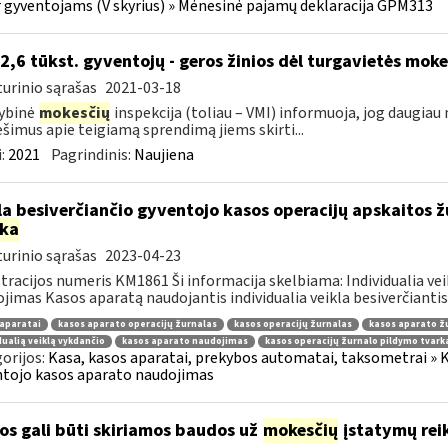
r gyventojams (V skyrius) » Mėnesinė pajamų deklaracija GPM313
 2,6 tūkst. gyventojų - geros žinios dėl turgavietės mo
urinio sąrašas
2021-03-18
ybinė
mokesčių
inspekcija (toliau – VMI) informuoja, jog daugiau
šimus apie teigiamą sprendimą jiems skirti...
:
2021
Pagrindinis:
Naujiena
la besiverčiančio gyventojo kasos operacijų apskaitos ž
rka
urinio sąrašas
2023-04-23
tracijos numeris KM1861 Ši informacija skelbiama: Individualia ve
jimas Kasos aparatą naudojantis individualia veikla besiverčiantis 
aparatai
kasos aparato operacijų žurnalas
kasos operacijų žurnalas
kasos aparato ž
dualią veiklą vykdančio
kasos aparato naudojimas
kasos operacijų žurnalo pildymo tvark
orijos:
Kasa, kasos aparatai, prekybos automatai, taksometrai » Ka
tojo kasos aparato naudojimas
os gali būti skiriamos baudos už
mokesčių
įstatymų rei