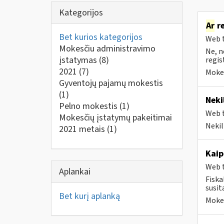
Kategorijos
Ar
re
Bet kurios kategorijos
Web t
Mokesčiu administravimo
Ne, n
įstatymas
(8)
regis
2021
(7)
Mokes
Gyventojų pajamų mokestis
(1)
Neki
Pelno mokestis
(1)
Web t
Mokesčių įstatymų pakeitimai
Nekil
2021 metais
(1)
Kaip
Web t
Aplankai
Fiska
susit
Bet kurį aplanką
Mokes