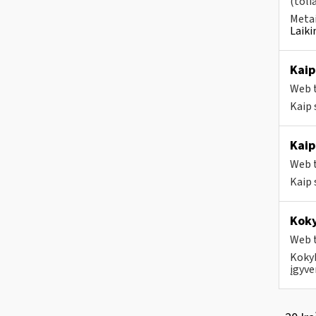
(toli
Metai
Laiki
Kaip
Web t
Kaip
Kaip
Web t
Kaip
Kok
Web t
Kokyb
įgyve