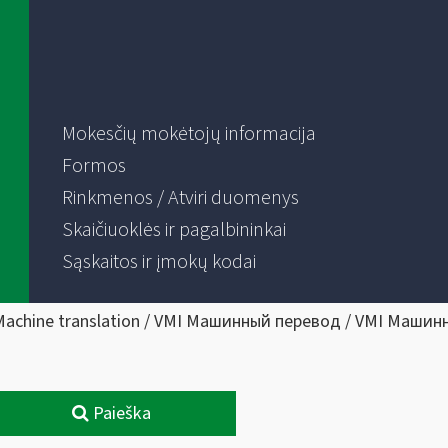
Mokesčių mokėtojų informacija
Formos
Rinkmenos / Atviri duomenys
Skaičiuoklės ir pagalbininkai
Sąskaitos ir įmokų kodai
Machine translation / VMI Машинный перевод / VMI Машин
Paieška