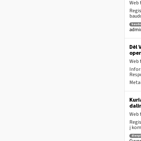
Web t
Regis
baudo
baudo
admi
Dėl 
oper
Web t
Infor
Respu
Metai
Kuri
dali
Web t
Regis
į kom
dienpi
Gyven