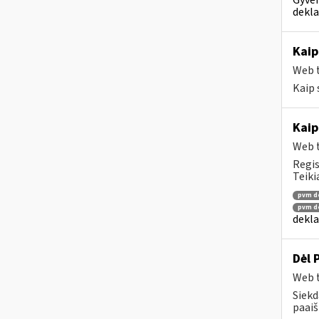
dekla
Kaip
Web t
Kaip 
Kaip
Web t
Regis
Teiki
pvm de
pvm de
dekla
Dėl 
Web t
Siekd
paaiš