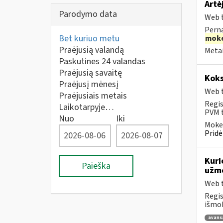
Artė
Parodymo data
Web t
Perna
Bet kuriuo metu
moke
Praėjusią valandą
Metai
Paskutines 24 valandas
Praėjusią savaitę
Koks
Praėjusį mėnesį
Web t
Praėjusiais metais
Regis
Laikotarpyje…
PVM t
Nuo
Iki
Mokes
Pridė
Kuri
Paieška
užmo
Web t
Regis
išmok
avans