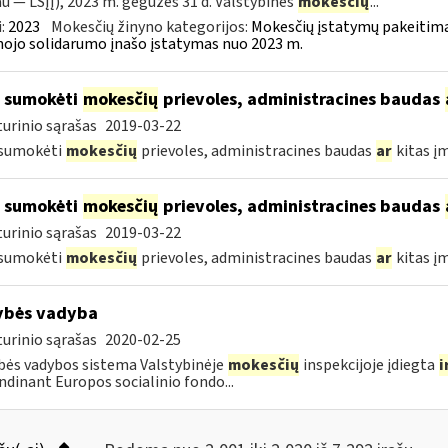
au — LSĮĮ), 2023 m. gegužės 31 d. Valstybinės
mokesčių
...
:
2023
Mokesčių žinyno kategorijos:
Mokesčių įstatymų pakeitima
nojo solidarumo įnašo įstatymas nuo 2023 m.
 sumokėti
mokesčių
prievoles, administracines baudas
urinio sąrašas
2019-03-22
 sumokėti
mokesčių
prievoles, administracines baudas
ar
kitas į
 sumokėti
mokesčių
prievoles, administracines baudas
urinio sąrašas
2019-03-22
 sumokėti
mokesčių
prievoles, administracines baudas
ar
kitas į
ybės vadyba
urinio sąrašas
2020-02-25
ės vadybos sistema Valstybinėje
mokesčių
inspekcijoje įdiegta
i
ndinant Europos socialinio fondo...