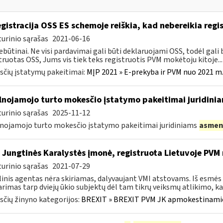
gistracija OSS ES schemoje reiškia, kad nebereikia regis
urinio sąrašas
2021-06-16
ebūtinai. Ne visi pardavimai gali būti deklaruojami OSS, todėl gali b
truotas OSS, Jums vis tiek teks registruotis PVM mokėtoju kitoje...
čių įstatymų pakeitimai:
MĮP 2021 » E-prekyba ir PVM nuo 2021 m. 
lnojamojo turto mokesčio įstatymo pakeitimai juridini
urinio sąrašas
2025-11-12
nojamojo turto mokesčio įstatymo pakeitimai juridiniams
asmen
 Jungtinės Karalystės įmonė, registruota Lietuvoje PV
urinio sąrašas
2021-07-29
linis agentas nėra skiriamas, dalyvaujant VMI atstovams. Iš esmės
arimas tarp dviejų ūkio subjektų dėl tam tikrų veiksmų atlikimo, kai 
čių žinyno kategorijos:
BREXIT » BREXIT PVM JK apmokestinam