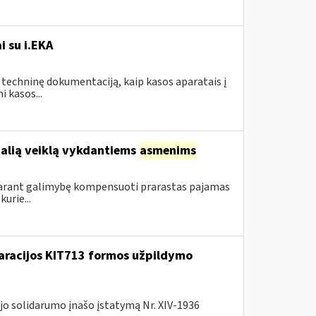
i su i.EKA
 techninę dokumentaciją, kaip kasos aparatais į
 kasos...
ualią veiklą vykdantiems
asmenims
sudarant galimybę kompensuoti prarastas pajamas
urie...
laracijos KIT713 formos užpildymo
jo solidarumo įnašo įstatymą Nr. XIV-1936