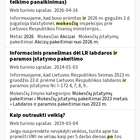
teikimo panaikinimas)
Web turinio sąrašas
2026-04-16
Informuojame, kad buvo priimtas
ir
2026 m. gegužės 1 d.
įsigalioja Valstybinės
mokesčių
inspekcijos prie
Lietuvos Respublikos finansų ministerijos...
Metai:
2026
Mokesčiai:
Akcizai
Mokesčių įstatymų
pakeitimai:
Akcizų pakeitimai nuo 2026 m.
Informacinis pranešimas dėl LR labdaros
ir
paramos įstatymo pakeitimo
Web turinio sąrašas
2024-01-03
Informuojame, kad Lietuvos Respublikos Seimas 2023 m.
gruodžio 23 d. priėmė Lietuvos Respublikos labdaros
ir
paramos įstatymo Nr. I-172 4, 7, 8, 9...
Mokesčių žinyno kategorijos:
Mokesčių įstatymų
pakeitimai » Mokesčių įstatymų pakeitimai 2023 metais
» Labdaros ir paramos pakeitimai nuo 2023 m.
Kaip nutraukti veiklą?
Web turinio sąrašas
2019-03-04
Jeigu nusprendėte nevykdyti veiklos, turite apie tai
pranešti VMI ne vėliau kaip per 5 darbo dienas
po
tos