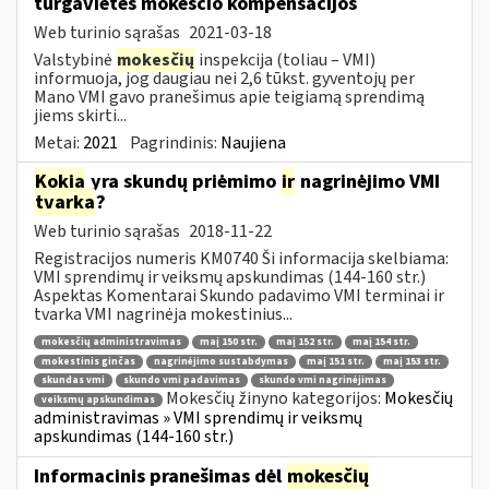
turgavietės mokesčio kompensacijos
Web turinio sąrašas
2021-03-18
Valstybinė
mokesčių
inspekcija (toliau – VMI)
informuoja, jog daugiau nei 2,6 tūkst. gyventojų per
Mano VMI gavo pranešimus apie teigiamą sprendimą
jiems skirti...
Metai:
2021
Pagrindinis:
Naujiena
Kokia
yra skundų priėmimo
ir
nagrinėjimo VMI
tvarka
?
Web turinio sąrašas
2018-11-22
Registracijos numeris KM0740 Ši informacija skelbiama:
VMI sprendimų ir veiksmų apskundimas (144-160 str.)
Aspektas Komentarai Skundo padavimo VMI terminai ir
tvarka VMI nagrinėja mokestinius...
mokesčių administravimas
maį 150 str.
maį 152 str.
maį 154 str.
mokestinis ginčas
nagrinėjimo sustabdymas
maį 151 str.
maį 153 str.
skundas vmi
skundo vmi padavimas
skundo vmi nagrinėjimas
Mokesčių žinyno kategorijos:
Mokesčių
veiksmų apskundimas
administravimas » VMI sprendimų ir veiksmų
apskundimas (144-160 str.)
Informacinis pranešimas dėl
mokesčių