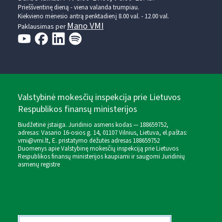
Prieššventinę dieną - viena valanda trumpiau.
Kiekvieno mėnesio antrą penktadienį 8.00 val. - 12.00 val.
Mano VMI
Paklausimas per
Valstybinė mokesčių inspekcija prie Lietuvos
Respublikos finansų ministerijos
Biudžetinė įstaiga. Juridinio asmens kodas — 188659752,
adresas: Vasario 16-osios g. 14, 01107 Vilnius, Lietuva, el.paštas:
vmi@vmi.lt
, E. pristatymo dėžutės adresas 188659752
Duomenys apie Valstybinę mokesčių inspekciją prie Lietuvos
Respublikos finansų ministerijos kaupiami ir saugomi Juridinių
asmenų registre