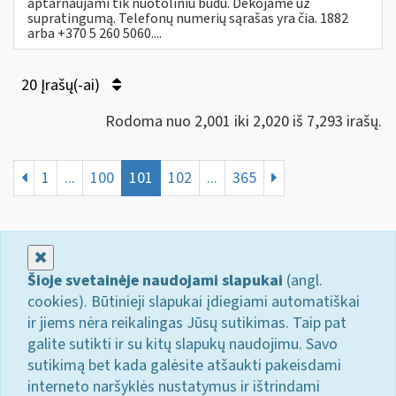
aptarnaujami tik nuotoliniu būdu. Dėkojame už
supratingumą. Telefonų numerių sąrašas yra čia. 1882
arba +370 5 260 5060....
20 Įrašų(-ai)
Rodoma nuo 2,001 iki 2,020 iš 7,293 irašų.
1
...
100
101
102
...
365
Uždaryti
Šioje svetainėje naudojami slapukai
(angl.
cookies). Būtinieji slapukai įdiegiami automatiškai
ir jiems nėra reikalingas Jūsų sutikimas. Taip pat
galite sutikti ir su kitų slapukų naudojimu. Savo
sutikimą bet kada galėsite atšaukti pakeisdami
interneto naršyklės nustatymus ir ištrindami