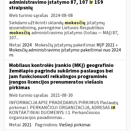
administravimo įstatymo 87, 107
ir
159
straipsnių
Web turinio sąrašas
2024-08-08
Siekdami užtikrinti sklandų
mokesčių
įstatymų
įgyvendinimą, parengėme Lietuvos Respublikos
mokesčių
administravimo įstatymo (toliau — MAĮ) 87,
107...
Metai:
2024
Mokesčių įstatymų pakeitimai:
MĮP 2021 »
Mokesčių administravimo įstatymo pakeitimai nuo 2024
m.
Mobilaus kontrolės įrankio (MKĮ) geografinio
žemėlapio pagrindu sukūrimo paslaugos bei
jam funkcionuoti reikalingos programinės
įrangos licencijos prenumeratos viešasis
pirkimas
Web turinio sąrašas
2021-08-30
INFORMACIJA APIE PRADEDAMUS PIRKIMUS Paslaugų
pirkimai I. PERKANČIOJI ORGANIZACIJA, ADRESAS
IR
KONTAKTINIAI DUOMENYS: I.1. Perkančiosios
organizacijos pavadinimas...
Metai:
2021
Pagrindinis:
Viešieji pirkimai