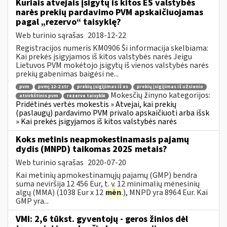
Kuriais atvejais įsigytų iš kitos ES valstybės
narės prekių pardavimo PVM apskaičiuojamas
pagal „rezervo“ taisyklę?
Web turinio sąrašas
2018-12-22
Registracijos numeris KM0906 Ši informacija skelbiama:
Kai prekės įsigyjamos iš kitos valstybės narės Jeigu
Lietuvos PVM mokėtojo įsigytų iš vienos valstybės narės
prekių gabenimas baigėsi ne...
pvm
pvmį 12-2 str
prekių įsigijimas iš es
prekių įsigijimas iš užsienio
Mokesčių žinyno kategorijos:
atvirkštinis pvm
rezervo taisyklė
Pridėtinės vertės mokestis » Atvejai, kai prekių
(paslaugų) pardavimo PVM privalo apskaičiuoti arba išsk
» Kai prekės įsigyjamos iš kitos valstybės narės
Koks metinis neapmokestinamasis pajamų
dydis (MNPD) taikomas 2025 metais?
Web turinio sąrašas
2020-07-20
Kai metinių apmokestinamųjų pajamų (GMP) bendra
suma neviršija 12 456 Eur, t. y. 12 minimalių mėnesinių
algų (MMA) (1038 Eur x 12
mėn
.), MNPD yra 8964 Eur. Kai
GMP yra...
VMI: 2,6 tūkst. gyventojų - geros žinios dėl