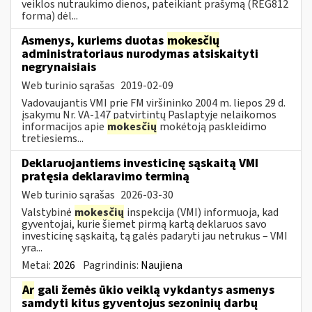
veiklos nutraukimo dienos, pateikiant prašymą (REG812
forma) dėl...
Asmenys, kuriems duotas
mokesčių
administratoriaus nurodymas atsiskaityti
negrynaisiais
Web turinio sąrašas
2019-02-09
Vadovaujantis VMI prie FM viršininko 2004 m. liepos 29 d.
įsakymu Nr. VA-147 patvirtintų Paslaptyje nelaikomos
informacijos apie
mokesčių
mokėtoją paskleidimo
tretiesiems...
Deklaruojantiems investicinę sąskaitą VMI
pratęsia deklaravimo terminą
Web turinio sąrašas
2026-03-30
Valstybinė
mokesčių
inspekcija (VMI) informuoja, kad
gyventojai, kurie šiemet pirmą kartą deklaruos savo
investicinę sąskaitą, tą galės padaryti jau netrukus – VMI
yra...
Metai:
2026
Pagrindinis:
Naujiena
Ar
gali žemės ūkio veiklą vykdantys asmenys
samdyti kitus gyventojus sezoninių darbų