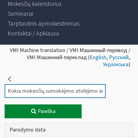
Mokesčių kalendorius
Seminarai
Tarptautinis apmokestinimas
Kontaktai / Apklausa
VMI Machine translation / VMI Машинный перевод /
VMI Машинний переклад (
English
,
Русский
,
Українська
)
Paieška
Parodymo data