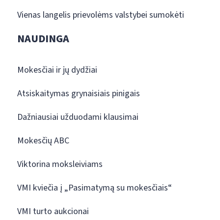
Vienas langelis prievolėms valstybei sumokėti
NAUDINGA
Mokesčiai ir jų dydžiai
Atsiskaitymas grynaisiais pinigais
Dažniausiai užduodami klausimai
Mokesčių ABC
Viktorina moksleiviams
VMI kviečia į „Pasimatymą su mokesčiais“
VMI turto aukcionai