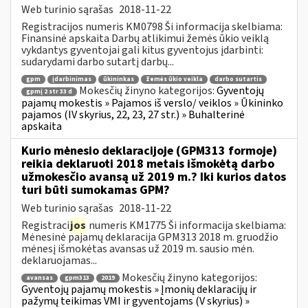
Web turinio sąrašas
2018-11-22
Registracijos numeris KM0798 Ši informacija skelbiama:
Finansinė apskaita Darbų atlikimui žemės ūkio veiklą
vykdantys gyventojai gali kitus gyventojus įdarbinti:
sudarydami darbo sutartį darbų...
gpm
įdarbinimas
ūkininkas
žemės ūkio veikla
darbo sutartis
Mokesčių žinyno kategorijos:
Gyventojų
gpmį 2 str 33 d
pajamų mokestis » Pajamos iš verslo/ veiklos » Ūkininko
pajamos (IV skyrius, 22, 23, 27 str.) » Buhalterinė
apskaita
Kurio mėnesio deklaracijoje (GPM313 formoje)
reikia deklaruoti 2018 metais išmokėtą darbo
užmokesčio avansą už 2019 m.? Iki kurios datos
turi būti sumokamas GPM?
Web turinio sąrašas
2018-11-22
Registraci
jos
numeris KM1775 Ši informacija skelbiama:
Mėnesinė pajamų deklaracija GPM313 2018 m. gruodžio
mėnesį išmokėtas avansas už 2019 m. sausio mėn.
deklaruojamas...
Mokesčių žinyno kategorijos:
avansas
gpm313
2019
Gyventojų pajamų mokestis » Įmonių deklaracijų ir
pažymų teikimas VMI ir gyventojams (V skyrius) »