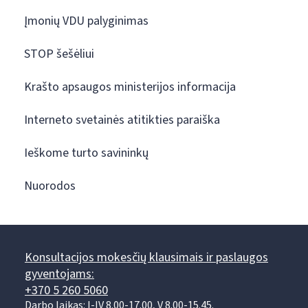
Įmonių VDU palyginimas
STOP šešėliui
Krašto apsaugos ministerijos informacija
Interneto svetainės atitikties paraiška
Ieškome turto savininkų
Nuorodos
Konsultacijos mokesčių klausimais ir paslaugos
gyventojams:
+370 5 260 5060
Darbo laikas: I-IV 8.00-17.00, V 8.00-15.45.