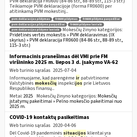
PVM deklaracija FR0600 (84-86 str., 88-89 str., 115-3 str.)
Teikiamoje PVM deklaracijoje (forma FR0600) per
atitinkamą PVM mokestinį...
pvm deklaracijos pildymas
fr0600 pildymas
fr0600 pildymo pavyzdžiai
pvm deklaracijos pildymo pavyzdžiai
fr0600 pildymo lentelė
Mokesčių žinyno kategorijos:
pvm deklaracijos pildymo lentelė
Pridėtinės vertės mokestis » PVM deklaravimas (IX
skyrius) » PVM deklaracija FR0600 (84-86 str., 88-89 str.,
115-3 str.)
Informacinis pranešimas dėl VMI prie FM
viršininko 2025 m. liepos 3 d. įsakymo VA-62
Web turinio sąrašas
2025-07-04
Informuojame, kad parengėme
ir
patvirtinome
Valstybinės
mokesčių
inspekci
jos
prie Lietuvos
Respublikos finansų...
Metai:
2025
Mokesčių žinyno kategorijos:
Mokesčių
įstatymų pakeitimai » Pelno mokesčio pakeitimai nuo
2025 m.
COVID-19 kontaktų pasikeitimas
Web turinio sąrašas
2020-04-06
Dėl Covid-19 pandeminės
situacijos
klientai yra