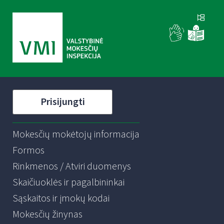
Prisijungti
Mokesčių mokėtojų informacija
Formos
Rinkmenos / Atviri duomenys
Skaičiuoklės ir pagalbininkai
Sąskaitos ir įmokų kodai
Mokesčių žinynas