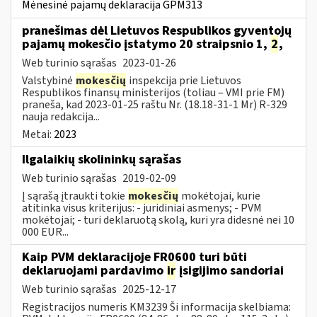
Mėnesinė pajamų deklaracija GPM313
pranešimas dėl Lietuvos Respublikos gyventojų
pajamų mokesčio įstatymo 20 straipsnio 1,
2
,
Web turinio sąrašas
2023-01-26
Valstybinė
mokesčių
inspekcija prie Lietuvos
Respublikos finansų ministerijos (toliau – VMI prie FM)
praneša, kad 2023-01-25 raštu Nr. (18.18-31-1 Mr) R-329
nauja redakcija...
Metai:
2023
Ilgalaikių skolininkų sąrašas
Web turinio sąrašas
2019-02-09
Į sąrašą įtraukti tokie
mokesčių
mokėtojai, kurie
atitinka visus kriterijus: - juridiniai asmenys; - PVM
mokėtojai; - turi deklaruotą skolą, kuri yra didesnė nei 10
000 EUR...
Kaip PVM deklaracijoje FR0600 turi būti
deklaruojami pardavimo
ir
įsigijimo sandoriai
Web turinio sąrašas
2025-12-17
Registracijos numeris KM3239 Ši informacija skelbiama: