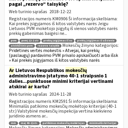
pagal „rezervo“ taisyklę?
Web turinio sąrašas
2018-12-22
Registracijos numeris KM0906 Ši informacija skelbiama:
Kai prekės įsigyjamos iš kitos valstybės narės Jeigu
Lietuvos PVM mokėtojo įsigytų iš vienos valstybės narės
prekių gabenimas baigėsi ne...
pvm
pvmį 12-2 str
prekių įsigijimas iš es
prekių įsigijimas iš užsienio
Mokesčių žinyno kategorijos:
atvirkštinis pvm
rezervo taisyklė
Pridėtinės vertės mokestis » Atvejai, kai prekių
(paslaugų) pardavimo PVM privalo apskaičiuoti arba išsk
» Kai prekės įsigyjamos iš kitos valstybės narės
Ar
Lietuvos Respublikos
mokesčių
administravimo įstatymo 40-1 straipsnio 1
dalies...punktuose minimi kriterijai vertinami
atskirai
ar
kartu?
Web turinio sąrašas
2024-11-28
Registracijos numeris KM2591 Ši informacija skelbiama:
Minimalūs patikimo mokesčių mokėtojo kriterijai (40-1
str.) Valstybinė mokesčių inspekcija vertina kiekvieno
juridinio asmens ar...
mm
maį 40-1)str.
patikimas mokesčių mokėtojas
minimalūs kriterijai