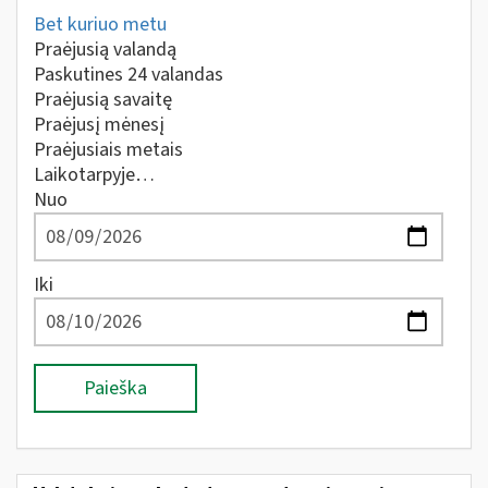
Bet kuriuo metu
Praėjusią valandą
Paskutines 24 valandas
Praėjusią savaitę
Praėjusį mėnesį
Praėjusiais metais
Laikotarpyje…
Nuo
Iki
Paieška