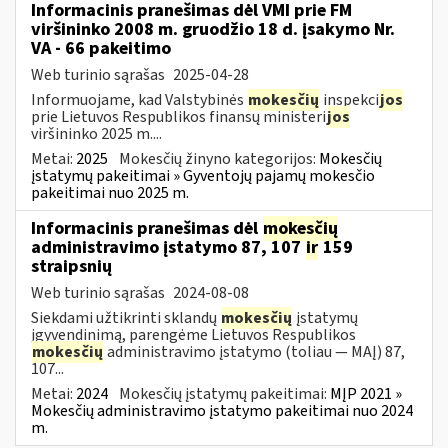
Informacinis pranešimas dėl VMI prie FM
viršininko 2008 m. gruodžio 18 d. įsakymo Nr.
VA - 66 pakeitimo
Web turinio sąrašas
2025-04-28
Informuojame, kad Valstybinės
mokesčių
inspekci
jos
prie Lietuvos Respublikos finansų ministeri
jos
viršininko 2025 m....
Metai:
2025
Mokesčių žinyno kategorijos:
Mokesčių
įstatymų pakeitimai » Gyventojų pajamų mokesčio
pakeitimai nuo 2025 m.
Informacinis pranešimas dėl
mokesčių
administravimo įstatymo 87, 107
ir
159
straipsnių
Web turinio sąrašas
2024-08-08
Siekdami užtikrinti sklandų
mokesčių
įstatymų
įgyvendinimą, parengėme Lietuvos Respublikos
mokesčių
administravimo įstatymo (toliau — MAĮ) 87,
107...
Metai:
2024
Mokesčių įstatymų pakeitimai:
MĮP 2021 »
Mokesčių administravimo įstatymo pakeitimai nuo 2024
m.