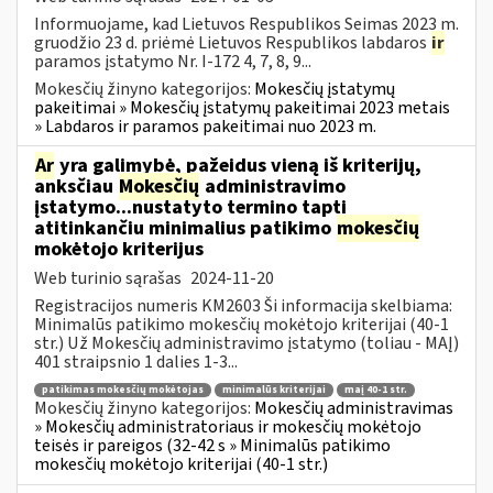
Informuojame, kad Lietuvos Respublikos Seimas 2023 m.
gruodžio 23 d. priėmė Lietuvos Respublikos labdaros
ir
paramos įstatymo Nr. I-172 4, 7, 8, 9...
Mokesčių žinyno kategorijos:
Mokesčių įstatymų
pakeitimai » Mokesčių įstatymų pakeitimai 2023 metais
» Labdaros ir paramos pakeitimai nuo 2023 m.
Ar
yra galimybė, pažeidus vieną iš kriterijų,
anksčiau
Mokesčių
administravimo
įstatymo...nustatyto termino tapti
atitinkančiu minimalius patikimo
mokesčių
mokėtojo kriterijus
Web turinio sąrašas
2024-11-20
Registracijos numeris KM2603 Ši informacija skelbiama:
Minimalūs patikimo mokesčių mokėtojo kriterijai (40-1
str.) Už Mokesčių administravimo įstatymo (toliau - MAĮ)
401 straipsnio 1 dalies 1-3...
patikimas mokesčių mokėtojas
minimalūs kriterijai
maį 40-1 str.
Mokesčių žinyno kategorijos:
Mokesčių administravimas
» Mokesčių administratoriaus ir mokesčių mokėtojo
teisės ir pareigos (32-42 s » Minimalūs patikimo
mokesčių mokėtojo kriterijai (40-1 str.)