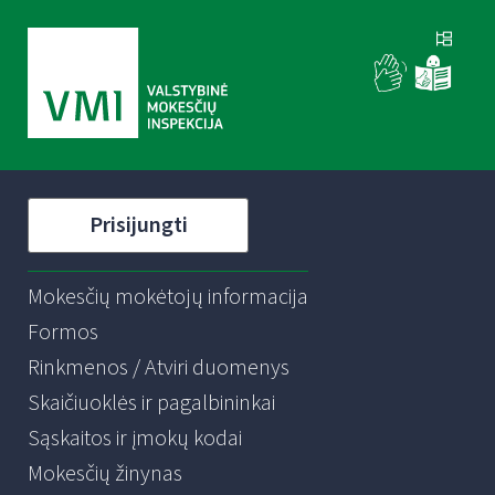
Prisijungti
Mokesčių mokėtojų informacija
Formos
Rinkmenos / Atviri duomenys
Skaičiuoklės ir pagalbininkai
Sąskaitos ir įmokų kodai
Mokesčių žinynas