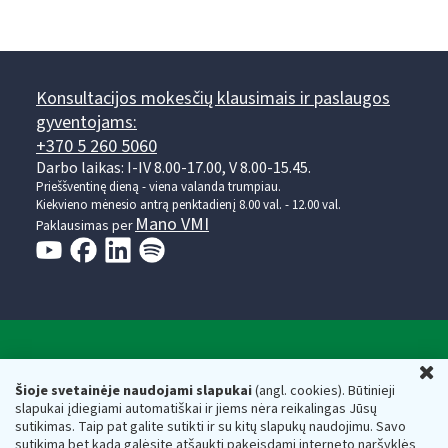
Konsultacijos mokesčių klausimais ir paslaugos
gyventojams:
+370 5 260 5060
Darbo laikas: I-IV 8.00-17.00, V 8.00-15.45.
Prieššventinę dieną - viena valanda trumpiau.
Kiekvieno mėnesio antrą penktadienį 8.00 val. - 12.00 val.
Mano VMI
Paklausimas per
Valstybinė mokesčių inspekcija prie Lietuvos
U
Respublikos finansų ministerijos
Šioje svetainėje naudojami slapukai
(angl. cookies). Būtinieji
slapukai įdiegiami automatiškai ir jiems nėra reikalingas Jūsų
Biudžetinė įstaiga. Juridinio asmens kodas — 188659752,
sutikimas. Taip pat galite sutikti ir su kitų slapukų naudojimu. Savo
adresas: Vasario 16-osios g. 14, 01107 Vilnius, Lietuva, el.paštas:
sutikimą bet kada galėsite atšaukti pakeisdami interneto naršyklės