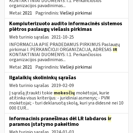
KONTAKTINIAI DUOMENYS: I.1. Perkančiosios
organizacijos pavadinimas...
Metai:
2021
Pagrindinis:
Viešieji pirkimai
Kompiuterizuoto audito informacinės sistemos
plėtros paslaugų viešasis pirkimas
Web turinio sąrašas
2021-10-25
INFORMACIJA APIE PRADEDAMUS PIRKIMUS Paslaugų
pirkimai I. PERKANČIOJI ORGANIZACIJA, ADRESAS
IR
KONTAKTINIAI DUOMENYS: I.1. Perkančiosios
organizacijos pavadinimas...
Metai:
2021
Pagrindinis:
Viešieji pirkimai
Ilgalaikių skolininkų sąrašas
Web turinio sąrašas
2019-02-09
Į sąrašą įtraukti tokie
mokesčių
mokėtojai, kurie
atitinka visus kriterijus: - juridiniai asmenys; - PVM
mokėtojai; - turi deklaruotą skolą, kuri yra didesnė nei 10
000 EUR...
Informacinis pranešimas dėl LR labdaros
ir
paramos įstatymo pakeitimo
Web turinio sąrašas
2024-01-03