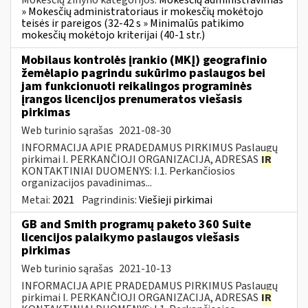
Mokesčių žinyno kategorijos:
Mokesčių administravimas
» Mokesčių administratoriaus ir mokesčių mokėtojo
teisės ir pareigos (32-42 s » Minimalūs patikimo
mokesčių mokėtojo kriterijai (40-1 str.)
Mobilaus kontrolės įrankio (MKĮ) geografinio
žemėlapio pagrindu sukūrimo paslaugos bei
jam funkcionuoti reikalingos programinės
įrangos licencijos prenumeratos viešasis
pirkimas
Web turinio sąrašas
2021-08-30
INFORMACIJA APIE PRADEDAMUS PIRKIMUS Paslaugų
pirkimai I. PERKANČIOJI ORGANIZACIJA, ADRESAS
IR
KONTAKTINIAI DUOMENYS: I.1. Perkančiosios
organizacijos pavadinimas...
Metai:
2021
Pagrindinis:
Viešieji pirkimai
GB and Smith programų paketo 360 Suite
licencijos palaikymo paslaugos viešasis
pirkimas
Web turinio sąrašas
2021-10-13
INFORMACIJA APIE PRADEDAMUS PIRKIMUS Paslaugų
pirkimai I. PERKANČIOJI ORGANIZACIJA, ADRESAS
IR