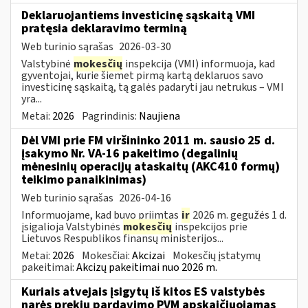
Deklaruojantiems investicinę sąskaitą VMI
pratęsia deklaravimo terminą
Web turinio sąrašas
2026-03-30
Valstybinė
mokesčių
inspekcija (VMI) informuoja, kad
gyventojai, kurie šiemet pirmą kartą deklaruos savo
investicinę sąskaitą, tą galės padaryti jau netrukus – VMI
yra...
Metai:
2026
Pagrindinis:
Naujiena
Dėl VMI prie FM viršininko 2011 m. sausio 25 d.
įsakymo Nr. VA-16 pakeitimo (degalinių
mėnesinių operacijų ataskaitų (AKC410 formų)
teikimo panaikinimas)
Web turinio sąrašas
2026-04-16
Informuojame, kad buvo priimtas
ir
2026 m. gegužės 1 d.
įsigalioja Valstybinės
mokesčių
inspekcijos prie
Lietuvos Respublikos finansų ministerijos...
Metai:
2026
Mokesčiai:
Akcizai
Mokesčių įstatymų
pakeitimai:
Akcizų pakeitimai nuo 2026 m.
Kuriais atvejais įsigytų iš kitos ES valstybės
narės prekių pardavimo PVM apskaičiuojamas