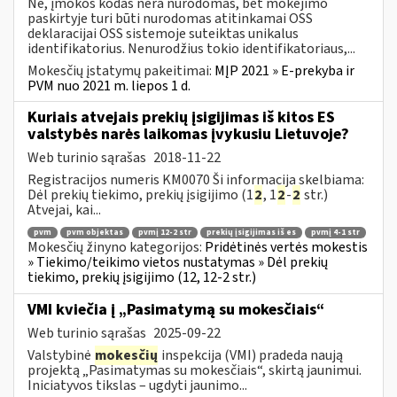
Ne, įmokos kodas nėra nurodomas, bet mokėjimo
paskirtyje turi būti nurodomas atitinkamai OSS
deklaracijai OSS sistemoje suteiktas unikalus
identifikatorius. Nenurodžius tokio identifikatoriaus,...
Mokesčių įstatymų pakeitimai:
MĮP 2021 » E-prekyba ir
PVM nuo 2021 m. liepos 1 d.
Kuriais atvejais prekių įsigijimas iš kitos ES
valstybės narės laikomas įvykusiu Lietuvoje?
Web turinio sąrašas
2018-11-22
Registracijos numeris KM0070 Ši informacija skelbiama:
Dėl prekių tiekimo, prekių įsigijimo (1
2
, 1
2
-
2
str.)
Atvejai, kai...
pvm
pvm objektas
pvmį 12-2 str
prekių įsigijimas iš es
pvmį 4-1 str
Mokesčių žinyno kategorijos:
Pridėtinės vertės mokestis
» Tiekimo/teikimo vietos nustatymas » Dėl prekių
tiekimo, prekių įsigijimo (12, 12-2 str.)
VMI kviečia į „Pasimatymą su mokesčiais“
Web turinio sąrašas
2025-09-22
Valstybinė
mokesčių
inspekcija (VMI) pradeda naują
projektą „Pasimatymas su mokesčiais“, skirtą jaunimui.
Iniciatyvos tikslas – ugdyti jaunimo...