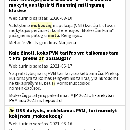
mokytojus stiprinti finansinį raštingumą
klasėse
Web turinio sąrašas
2026-03-10
Valstybinė
mokesčių
inspekcija (VMI) kviečia Lietuvos
mokytojus peržiūrėti konferencijos „Mokesčiai kuria“
įrašą jiems patogiu
metu
. Renginys...
Metai:
2026
Pagrindinis:
Naujiena
Kaip žinoti, koks PVM tarifas yra taikomas tam
tikrai prekei
ar
paslaugai?
Web turinio sąrašas
2021-06-17
Visų valstybių narių PVM tarifai yra skelbiami čia. Prekių,
kurioms yra taikomas lengvatinis tarifas, yra nurodomi
ne tik aprašymai, bet
ir
Kombinuotosios
nomenklatūros...
Mokesčių įstatymų pakeitimai:
MĮP 2021 » E-prekyba ir
PVM nuo 2021 m. liepos 1 d.
Ar
OSS dalyvis, mokėdamas PVM, turi nurodyti
kokį nors įmokos kodą?
Web turinio sąrašas
2021-06-16