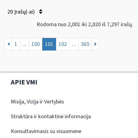
20 Įrašų(-ai)
Rodoma nuo 2,001 iki 2,020 iš 7,297 irašų.
1
...
100
101
102
...
365
APIE VMI
Misija, Vizija ir Vertybės
Struktūra ir kontaktinė informacija
Konsultavimasis su visuomene