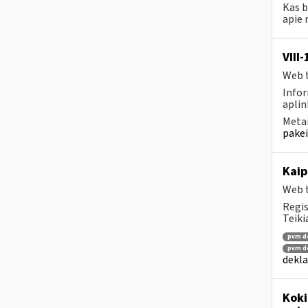
Kas 
apie 
VIII
Web t
Infor
aplin
Metai
pakei
Kaip
Web t
Regis
Teiki
pvm de
pvm de
dekla
Koki