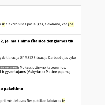
s
ir
elektronines paslaugas, siekdama, kad
jos
, jei maitinimo išlaidos dengiamos tik
 deklaracija GPM312 Situacija Darbuotojas vyko
Mokesčių žinyno kategorijos:
išmokėta suma
 ir gyventojams (V skyrius) » Metinė pajamų
o pakeitimo
 priėmė Lietuvos Respublikos labdaros
ir