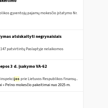
pakeitimo
publikos gyventojų pajamų mokesčio įstatymo Nr.
ymas atsiskaityti negrynaisiais
A-147 patvirtintų Paslaptyje nelaikomos
liepos 3 d. įsakymo VA-62
inspekci
jos
prie Lietuvos Respublikos finansų...
i » Pelno mokesčio pakeitimai nuo 2025 m.