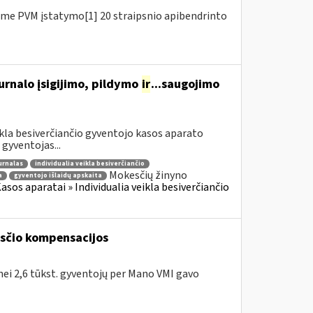
me PVM įstatymo[1] 20 straipsnio apibendrinto
urnalo įsigijimo, pildymo
ir
...saugojimo
ikla besiverčiančio gyventojo kasos aparato
gyventojas...
urnalas
individualia veikla besiverčiančio
Mokesčių žinyno
a
gyventojo išlaidų apskaita
sos aparatai » Individualia veikla besiverčiančio
kesčio kompensacijos
 nei 2,6 tūkst. gyventojų per Mano VMI gavo