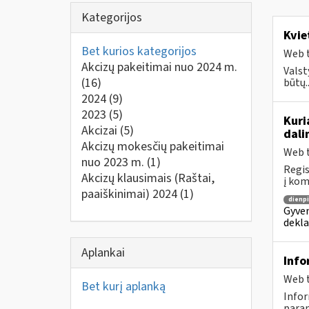
Kategorijos
Kvie
Bet kurios kategorijos
Web t
Akcizų pakeitimai nuo 2024 m.
Valst
(16)
būtų..
2024
(9)
2023
(5)
Kuri
Akcizai
(5)
dali
Akcizų mokesčių pakeitimai
Web t
nuo 2023 m.
(1)
Regis
Akcizų klausimais (Raštai,
į kom
paaiškinimai) 2024
(1)
dienpi
Gyven
dekla
Aplankai
Info
Web t
Bet kurį aplanką
Infor
param