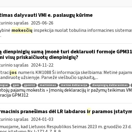
timas dalyvauti VMI e. paslaugų kūrime
urinio sąrašas
2025-06-26
ybinė
mokesčių
inspekcija nuolat tobulina informacines sistema
.
ą dienpinigių sumą įmonė turi deklaruoti formoje GPM312
mi visų priskaičiuotų dienpinigių?
urinio sąrašas
2024-11-22
traci
jos
numeris KM1088 Ši informacija skelbiama: Metinė pajamų
andiruotę užsienyje. Parvežė viešbučio sąskaitą,...
nigiai
gpm
gpm312
maitinimas
metinė deklaracija
dienpinigių deklaravimas
tojų pajamų mokestis » Įmonių deklaracijų ir pažymų teikimas VMI
racija GPM312
rmacinis pranešimas dėl LR labdaros
ir
paramos įstatym
urinio sąrašas
2024-01-03
muojame, kad Lietuvos Respublikos Seimas 2023 m. gruodžio 23 d.
os įstatymo Nr. I-172 4, 7, 8, 9...