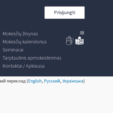
Prisijungti
Mokesčių žinynas
Mokesčių kalendorius
Seminarai
Tarptautinis apmokestinimas
Kontaktai / Apklausa
ний переклад (
English
,
Русский
,
Українська
)