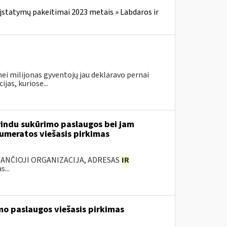
įstatymų pakeitimai 2023 metais » Labdaros ir
ei milijonas gyventojų jau deklaravo pernai
as, kuriose...
rindu sukūrimo paslaugos bei jam
numeratos viešasis pirkimas
KANČIOJI ORGANIZACIJA, ADRESAS
IR
...
mo paslaugos viešasis pirkimas