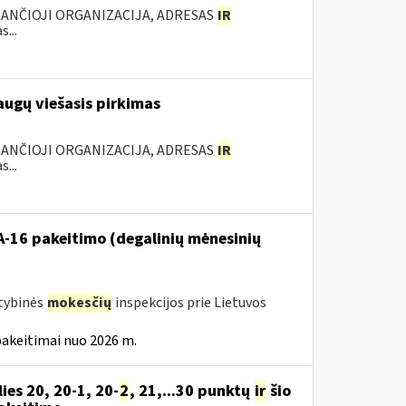
KANČIOJI ORGANIZACIJA, ADRESAS
IR
...
augų viešasis pirkimas
KANČIOJI ORGANIZACIJA, ADRESAS
IR
...
VA-16 pakeitimo (degalinių mėnesinių
stybinės
mokesčių
inspekcijos prie Lietuvos
pakeitimai nuo 2026 m.
es 20, 20-1, 20-
2
, 21,...30 punktų
ir
šio