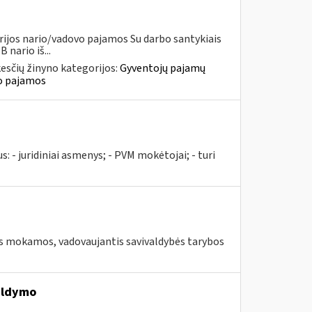
rijos nario/vadovo pajamos Su darbo santykiais
nario iš...
esčių žinyno kategorijos:
Gyventojų pajamų
vo pajamos
us: - juridiniai asmenys; - PVM mokėtojai; - turi
 mokamos, vadovaujantis savivaldybės tarybos
ildymo