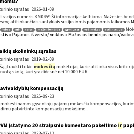
amomis?
urinio sąrašas
2026-01-09
tracijos numeris KM0459 Ši informacija skelbiama: Mažosios bend
 esmę atitinkančiais santykiais susijusiomis pajamomis laikomos MB 
Mok
lubos
mb
narys
mažoji bendrija
gpmį 2 str
vsd įmokos
vsdį 7 str. 2 d
tis » Pajamos iš verslo/ veiklos » Mažosios bendrijos nario/vado
laikių skolininkų sąrašas
urinio sąrašas
2019-02-09
ašą įtraukti tokie
mokesčių
mokėtojai, kurie atitinka visus kriterij
ruotą skolą, kuri yra didesnė nei 10 000 EUR...
savivaldybių kompensacijų
urinio sąrašas
2025-09-23
mokestinamos gyventojų pajamų mokesčiu kompensacijos, kurios
dimu patvirtinta kompensacijų mokėjimo...
PVM įstatymo 20 straipsnio komentaro pakeitimo
ir
pap
urinio sąrašas
2023-07-12