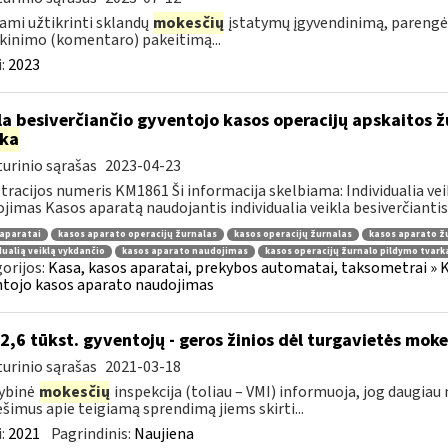
ami užtikrinti sklandų
mokesčių
įstatymų įgyvendinimą, parengė
kinimo (komentaro) pakeitimą...
:
2023
la besiverčiančio gyventojo kasos operacijų apskaitos ž
rka
urinio sąrašas
2023-04-23
tracijos numeris KM1861 Ši informacija skelbiama: Individualia ve
jimas Kasos aparatą naudojantis individualia veikla besiverčiantis 
aparatai
kasos aparato operacijų žurnalas
kasos operacijų žurnalas
kasos aparato ž
dualią veiklą vykdančio
kasos aparato naudojimas
kasos operacijų žurnalo pildymo tvark
orijos:
Kasa, kasos aparatai, prekybos automatai, taksometrai » Ka
tojo kasos aparato naudojimas
 2,6 tūkst. gyventojų - geros žinios dėl turgavietės mo
urinio sąrašas
2021-03-18
ybinė
mokesčių
inspekcija (toliau – VMI) informuoja, jog daugiau
šimus apie teigiamą sprendimą jiems skirti...
:
2021
Pagrindinis:
Naujiena