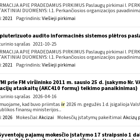
RMACIJA APIE PRADEDAMUS PIRKIMUS Paslaugų pirkimai I. PER
KTINIAI DUOMENYS: I.1. Perkančiosios organizacijos pavadinimas
:
2021
Pagrindinis:
Viešieji pirkimai
iuterizuoto audito informacinės sistemos plėtros pasl
urinio sąrašas
2021-10-25
RMACIJA APIE PRADEDAMUS PIRKIMUS Paslaugų pirkimai I. PER
KTINIAI DUOMENYS: I.1. Perkančiosios organizacijos pavadinimas
:
2021
Pagrindinis:
Viešieji pirkimai
VMI prie FM viršininko 2011 m. sausio 25 d. įsakymo Nr. 
acijų ataskaitų (AKC410 formų) teikimo panaikinimas)
urinio sąrašas
2026-04-16
muojame, kad buvo priimtas
ir
2026 m. gegužės 1 d. įsigalioja Val
blikos finansų ministerijos...
:
2026
Mokesčiai:
Akcizai
Mokesčių įstatymų pakeitimai:
Akcizų 
Gyventojų pajamų mokesčio įstatymo 17 straipsnio 1 dali