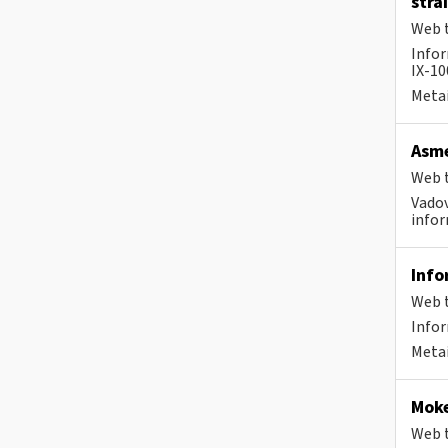
stra
Web t
Infor
IX-1
Metai
Asme
Web t
Vadov
infor
Info
Web t
Info
Metai
Moke
Web t