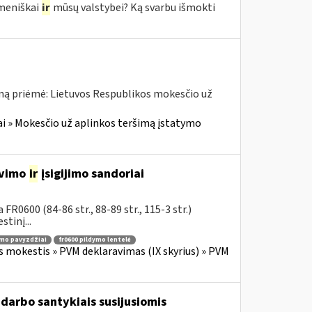
meniškai
ir
mūsų valstybei? Ką svarbu išmokti
ną priėmė: Lietuvos Respublikos mokesčio už
i » Mokesčio už aplinkos teršimą įstatymo
avimo
ir
įsigijimo sandoriai
R0600 (84-86 str., 88-89 str., 115-3 str.)
tinį...
ymo pavyzdžiai
fr0600 pildymo lentelė
s mokestis » PVM deklaravimas (IX skyrius) » PVM
darbo santykiais susijusiomis