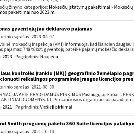
čių žinyno kategorijos:
Mokesčių įstatymų pakeitimai » Mokesčių 
os pakeitimai nuo 2023 m.
jonas gyventojų jau deklaravo pajamas
urinio sąrašas
2023-04-07
ybinė mokesčių inspekcija (VMI) informuoja, kad šiandien daugiau n
s pajamas: 748 tūkst. gyventojų pateikė pajamų mokesčio deklaracij
:
2023
Pagrindinis:
Naujiena
laus kontrolės įrankio (MKĮ) geografinio žemėlapio pag
cionuoti reikalingos programinės įrangos licencijos pre
urinio sąrašas
2021-08-30
RMACIJA APIE PRADEDAMUS PIRKIMUS Paslaugų pirkimai I. PER
KTINIAI DUOMENYS: I.1. Perkančiosios organizacijos pavadinimas
:
2021
Pagrindinis:
Viešieji pirkimai
nd Smith programų paketo 360 Suite licencijos palaiky
urinio sąrašas
2021-10-13