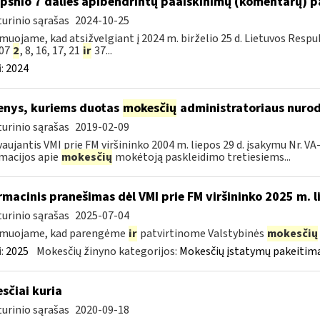
ipsnio 7 dalies apibendrintų paaiškinimų (komentarų) 
urinio sąrašas
2024-10-25
muojame, kad atsižvelgiant į 2024 m. birželio 25 d. Lietuvos Res
007
2
, 8, 16, 17, 21
ir
37...
:
2024
nys, kuriems duotas
mokesčių
administratoriaus nurod
urinio sąrašas
2019-02-09
aujantis VMI prie FM viršininko 2004 m. liepos 29 d. įsakymu Nr. V
macijos apie
mokesčių
mokėtoją paskleidimo tretiesiems...
rmacinis pranešimas dėl VMI prie FM viršininko 2025 m. 
urinio sąrašas
2025-07-04
rmuojame, kad parengėme
ir
patvirtinome Valstybinės
mokesčių
:
2025
Mokesčių žinyno kategorijos:
Mokesčių įstatymų pakeitima
sčiai kuria
urinio sąrašas
2020-09-18