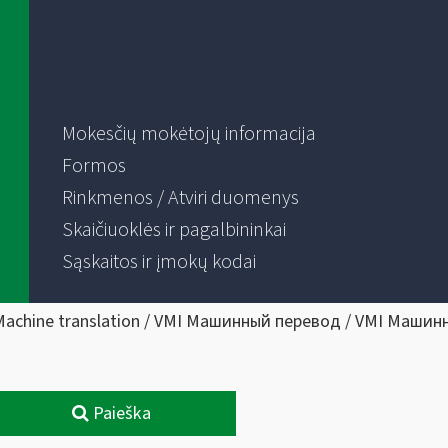
Mokesčių mokėtojų informacija
Formos
Rinkmenos / Atviri duomenys
Skaičiuoklės ir pagalbininkai
Sąskaitos ir įmokų kodai
Machine translation / VMI Машинный перевод / VMI Машин
Paieška