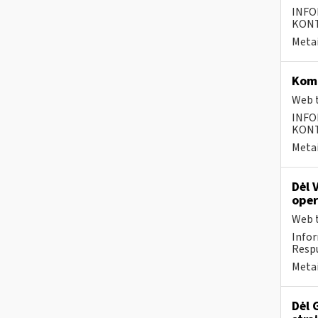
INFO
KONTA
Metai
Komp
Web t
INFO
KONTA
Metai
Dėl 
oper
Web t
Infor
Respu
Metai
Dėl 