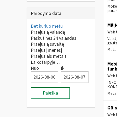
Mokes
param
Parodymo data
Mili
Bet kuriuo metu
Praėjusią valandą
Web t
Paskutines 24 valandas
Valst
gauta
Praėjusią savaitę
Metai
Praėjusį mėnesį
Praėjusiais metais
Laikotarpyje…
Mobi
Nuo
Iki
funk
Web t
INFO
KONTA
Paieška
Metai
GB a
Web t