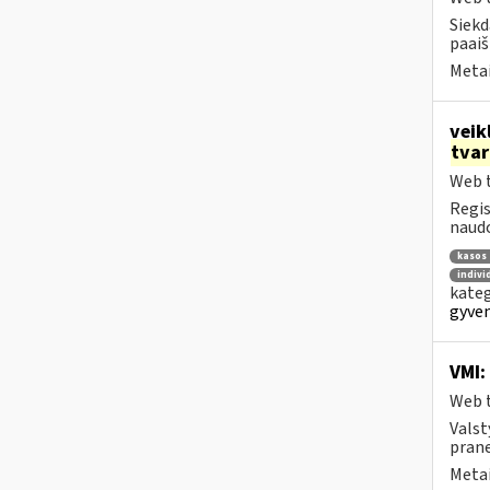
Siekd
paaiš
Metai
veik
tva
Web t
Regis
naudo
kasos 
indivi
kateg
gyven
VMI:
Web t
Valst
prane
Metai