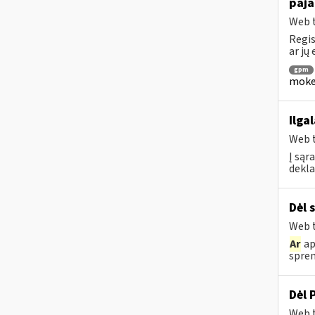
paj
Web t
Regis
ar jų
gpm
mokes
Ilga
Web t
Į sąr
dekla
Dėl 
Web t
Ar
ap
spren
Dėl 
Web t