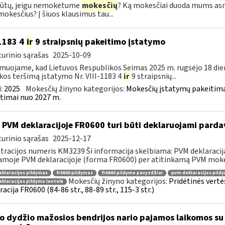
būtų, jeigu nemokėtume
mokesčių
? Ką mokesčiai duoda mums as
mokesčius? Į šiuos klausimus tau...
-1183 4
ir
9 straipsnių pakeitimo įstatymo
urinio sąrašas
2025-10-09
muojame, kad Lietuvos Respublikos Seimas 2025 m. rugsėjo 18 die
kos teršimą įstatymo Nr. VIII-1183 4
ir
9 straipsnių...
:
2025
Mokesčių žinyno kategorijos:
Mokesčių įstatymų pakeitima
timai nuo 2027 m.
 PVM deklaracijoje FR0600 turi būti deklaruojami pard
urinio sąrašas
2025-12-17
tracijos numeris KM3239 Ši informacija skelbiama: PVM deklaracija F
amoje PVM deklaracijoje (forma FR0600) per atitinkamą PVM mokes
klaracijos pildymas
fr0600 pildymas
fr0600 pildymo pavyzdžiai
pvm deklaracijos pild
Mokesčių žinyno kategorijos:
Pridėtinės vertė
klaracijos pildymo lentelė
racija FR0600 (84-86 str., 88-89 str., 115-3 str.)
o dydžio mažosios bendrijos nario pajamos laikomos su 