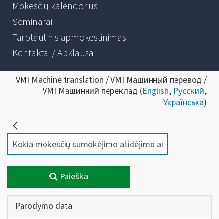
Mokesčių kalendorius
Seminarai
Tarptautinis apmokestinimas
Kontaktai / Apklausa
VMI Machine translation / VMI Машинный перевод /
VMI Машинний переклад (
English
,
Русский
,
Українська
)
Paieška
Parodymo data