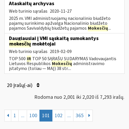
Ataskaitų archyvas
Web turinio sąrašas
2020-11-27
2025 m. VMI administruojamų nacionalinio biudžeto
pajamų surinkimo apžvalga Nacionalinio biudžeto
pajamos Savivaldybių biudžetų pajamos
Mokesčių
...
Daugiausiai į VMI sąskaitą sumokantys
mokesčių
mokėtojai
Web turinio sąrašas
2019-02-09
TOP 500
IR
TOP 50 SĄRAŠŲ SUDARYMAS Vadovaujantis
Lietuvos Respublikos
Mokesčių
administravimo
įstatymo (toliau — MAĮ) 38 str....
20 Įrašų(-ai)
Rodoma nuo 2,001 iki 2,020 iš 7,293 irašų.
1
...
100
101
102
...
365