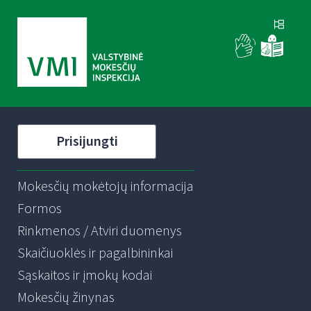
Prisijungti
Mokesčių mokėtojų informacija
Formos
Rinkmenos / Atviri duomenys
Skaičiuoklės ir pagalbininkai
Sąskaitos ir įmokų kodai
Mokesčių žinynas