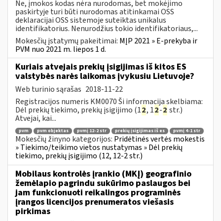
Ne, įmokos kodas nėra nurodomas, bet mokėjimo
paskirtyje turi būti nurodomas atitinkamai OSS
deklaracijai OSS sistemoje suteiktas unikalus
identifikatorius. Nenurodžius tokio identifikatoriaus,...
Mokesčių įstatymų pakeitimai:
MĮP 2021 » E-prekyba ir
PVM nuo 2021 m. liepos 1 d.
Kuriais atvejais prekių įsigijimas iš kitos ES
valstybės narės laikomas įvykusiu Lietuvoje?
Web turinio sąrašas
2018-11-22
Registracijos numeris KM0070 Ši informacija skelbiama:
Dėl prekių tiekimo, prekių įsigijimo (1
2
, 1
2
-
2
str.)
Atvejai, kai...
pvm
pvm objektas
pvmį 12-2 str
prekių įsigijimas iš es
pvmį 4-1 str
Mokesčių žinyno kategorijos:
Pridėtinės vertės mokestis
» Tiekimo/teikimo vietos nustatymas » Dėl prekių
tiekimo, prekių įsigijimo (12, 12-2 str.)
Mobilaus kontrolės įrankio (MKĮ) geografinio
žemėlapio pagrindu sukūrimo paslaugos bei
jam funkcionuoti reikalingos programinės
įrangos licencijos prenumeratos viešasis
pirkimas