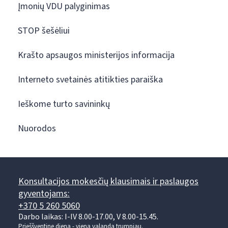
Įmonių VDU palyginimas
STOP šešėliui
Krašto apsaugos ministerijos informacija
Interneto svetainės atitikties paraiška
Ieškome turto savininkų
Nuorodos
Konsultacijos mokesčių klausimais ir paslaugos
gyventojams:
+370 5 260 5060
Darbo laikas: I-IV 8.00-17.00, V 8.00-15.45.
Prieššventinę dieną - viena valanda trumpiau.