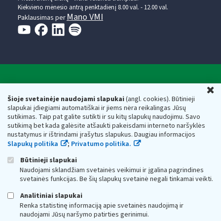
Kiekvieno mėnesio antrą penktadienį 8.00 val. - 12.00 val.
Mano VMI
Paklausimas per
Valstybinė mokesčių inspekcija prie Lietuvos
U
Respublikos finansų ministerijos
Šioje svetainėje naudojami slapukai
(angl. cookies). Būtinieji
slapukai įdiegiami automatiškai ir jiems nėra reikalingas Jūsų
Biudžetinė įstaiga. Juridinio asmens kodas — 188659752,
sutikimas. Taip pat galite sutikti ir su kitų slapukų naudojimu. Savo
adresas: Vasario 16-osios g. 14, 01107 Vilnius, Lietuva, el.paštas:
sutikimą bet kada galėsite atšaukti pakeisdami interneto naršyklės
vmi@vmi.lt
, E. pristatymo dėžutės adresas 188659752
nustatymus ir ištrindami įrašytus slapukus. Daugiau informacijos
Duomenys apie Valstybinę mokesčių inspekciją prie Lietuvos
Slapukų politika
;
Privatumo politika.
Respublikos finansų ministerijos kaupiami ir saugomi Juridinių
asmenų registre
Būtinieji slapukai
Naudojami sklandžiam svetainės veikimui ir įgalina pagrindines
svetainės funkcijas. Be šių slapukų svetainė negali tinkamai veikti.
Analitiniai slapukai
Renka statistinę informaciją apie svetainės naudojimą ir
naudojami Jūsų naršymo patirties gerinimui.