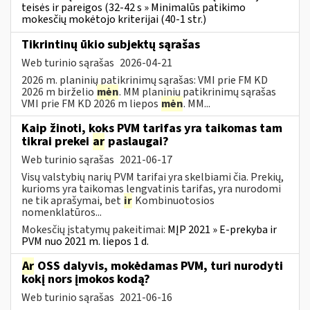
teisės ir pareigos (32-42 s » Minimalūs patikimo
mokesčių mokėtojo kriterijai (40-1 str.)
Tikrintinų ūkio subjektų sąrašas
Web turinio sąrašas
2026-04-21
2026 m. planinių patikrinimų sąrašas: VMI prie FM KD
2026 m birželio
mėn
. MM planinių patikrinimų sąrašas
VMI prie FM KD 2026 m liepos
mėn
. MM...
Kaip žinoti, koks PVM tarifas yra taikomas tam
tikrai prekei
ar
paslaugai?
Web turinio sąrašas
2021-06-17
Visų valstybių narių PVM tarifai yra skelbiami čia. Prekių,
kurioms yra taikomas lengvatinis tarifas, yra nurodomi
ne tik aprašymai, bet
ir
Kombinuotosios
nomenklatūros...
Mokesčių įstatymų pakeitimai:
MĮP 2021 » E-prekyba ir
PVM nuo 2021 m. liepos 1 d.
Ar
OSS dalyvis, mokėdamas PVM, turi nurodyti
kokį nors įmokos kodą?
Web turinio sąrašas
2021-06-16