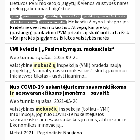
Lietuvos PVM mokėtojo įsigytų iš vienos valstybės narės
prekių gabenimas baigėsi ne...
pvm
pvmį 12-2 str
prekių įsigijimas iš es
prekių įsigijimas iš užsienio
Mokesčių žinyno kategorijos:
atvirkštinis pvm
rezervo taisyklė
Pridėtinės vertės mokestis » Atvejai, kai prekių
(paslaugų) pardavimo PVM privalo apskaičiuoti arba išsk
» Kai prekės įsigyjamos iš kitos valstybės narės
VMI kviečia į „Pasimatymą su mokesčiais“
Web turinio sąrašas
2025-09-22
Valstybinė
mokesčių
inspekcija (VMI) pradeda naują
projektą „Pasimatymas su mokesčiais“, skirtą jaunimui.
Iniciatyvos tikslas – ugdyti jaunimo...
Nuo COVID-19 nukentėjusioms savarankiškoms
ir
nesavarankiškoms įmonėms – savaitė
Web turinio sąrašas
2021-05-26
Valstybinės
mokesčių
inspekcija (toliau – VMI)
informuoja, jog nuo COVID-19 nukentėjusios
savarankiškos ir nesavarankiškos įmonės, atitinkančios
Ekonomikos ir inovacijų...
Metai:
2021
Pagrindinis:
Naujiena