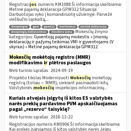
Registraci
jos
numeris KM1088 Ši informacija skelbiama:
Metinė pajamų deklaracija GPM312 Situacija
Darbuotojas vyko į komandiruotę užsienyje. Parvežė
viešbučio sąskaitą,...
dienpinigiai
gpm
gpm312
maitinimas
metinė deklaracija
Mokesčių žinyno
dienpinigių deklaravimas
išmokėta suma
kategorijos:
Gyventojų pajamų mokestis » Įmonių
deklaracijų ir pažymų teikimas VMI ir gyventojams (V
skyrius) » Metinė pajamų deklaracija GPM312
Mokesčių
mokėtojų registro (MMR)
modifikavimo
ir
plėtros paslaugos
Web turinio sąrašas
2024-09-19
Projekto tikslas Modernizuoti
Mokesčių
mokėtojų
registrą (toliau — MMR), siekiant pasinaudoti kitų
Valstybinės
mokesčių
inspekcijos informacinių...
Kuriais atvejais įsigytų iš kitos ES valstybės
narės prekių pardavimo PVM apskaičiuojamas
pagal „rezervo“ taisyklę?
Web turinio sąrašas
2018-12-22
Registracijos numeris KM0906 Ši informacija skelbiama:
Kai prekės įsigyjamos iš kitos valstybės narės Jeigu