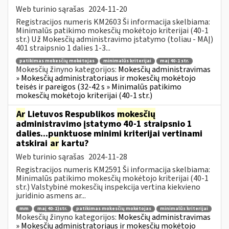
Web turinio sąrašas
2024-11-20
Registracijos numeris KM2603 Ši informacija skelbiama:
Minimalūs patikimo mokesčių mokėtojo kriterijai (40-1
str.) Už Mokesčių administravimo įstatymo (toliau - MAĮ)
401 straipsnio 1 dalies 1-3...
patikimas mokesčių mokėtojas
minimalūs kriterijai
maį 40-1 str.
Mokesčių žinyno kategorijos:
Mokesčių administravimas
» Mokesčių administratoriaus ir mokesčių mokėtojo
teisės ir pareigos (32-42 s » Minimalūs patikimo
mokesčių mokėtojo kriterijai (40-1 str.)
Ar
Lietuvos Respublikos
mokesčių
administravimo įstatymo 40-1 straipsnio 1
dalies...punktuose minimi kriterijai vertinami
atskirai
ar
kartu?
Web turinio sąrašas
2024-11-28
Registracijos numeris KM2591 Ši informacija skelbiama:
Minimalūs patikimo mokesčių mokėtojo kriterijai (40-1
str.) Valstybinė mokesčių inspekcija vertina kiekvieno
juridinio asmens ar...
mm
maį 40-1)str.
patikimas mokesčių mokėtojas
minimalūs kriterijai
Mokesčių žinyno kategorijos:
Mokesčių administravimas
» Mokesčių administratoriaus ir mokesčių mokėtojo