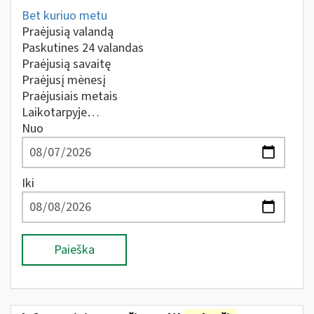
Bet kuriuo metu
Praėjusią valandą
Paskutines 24 valandas
Praėjusią savaitę
Praėjusį mėnesį
Praėjusiais metais
Laikotarpyje…
Nuo
Iki
Paieška