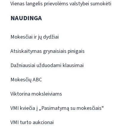
Vienas langelis prievolėms valstybei sumokėti
NAUDINGA
Mokesčiai ir jų dydžiai
Atsiskaitymas grynaisiais pinigais
Dažniausiai užduodami klausimai
Mokesčių ABC
Viktorina moksleiviams
VMI kviečia į „Pasimatymą su mokesčiais“
VMI turto aukcionai