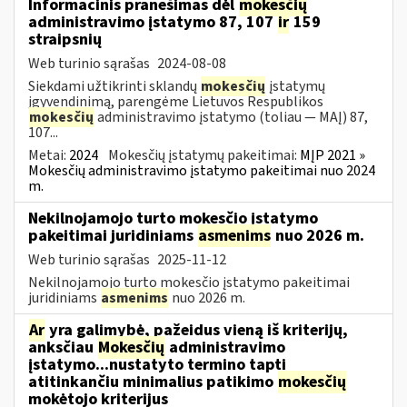
Informacinis pranešimas dėl
mokesčių
administravimo įstatymo 87, 107
ir
159
straipsnių
Web turinio sąrašas
2024-08-08
Siekdami užtikrinti sklandų
mokesčių
įstatymų
įgyvendinimą, parengėme Lietuvos Respublikos
mokesčių
administravimo įstatymo (toliau — MAĮ) 87,
107...
Metai:
2024
Mokesčių įstatymų pakeitimai:
MĮP 2021 »
Mokesčių administravimo įstatymo pakeitimai nuo 2024
m.
Nekilnojamojo turto mokesčio įstatymo
pakeitimai juridiniams
asmenims
nuo 2026 m.
Web turinio sąrašas
2025-11-12
Nekilnojamojo turto mokesčio įstatymo pakeitimai
juridiniams
asmenims
nuo 2026 m.
Ar
yra galimybė, pažeidus vieną iš kriterijų,
anksčiau
Mokesčių
administravimo
įstatymo...nustatyto termino tapti
atitinkančiu minimalius patikimo
mokesčių
mokėtojo kriterijus