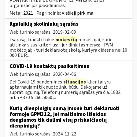
KONTAKTINIAI DUOMENYS: I.1. Perkančiosios
organizacijos pavadinimas...
Metai:
2021
Pagrindinis:
Viešieji pirkimai
Ilgalaikių skolininkų sąrašas
Web turinio sąrašas
2019-02-09
Į sąrašą įtraukti tokie
mokesčių
mokėtojai, kurie
atitinka visus kriterijus: - juridiniai asmenys; - PVM
mokėtojai; - turi deklaruotą skolą, kuri yra didesnė nei 10
000 EUR...
COVID-19 kontaktų pasikeitimas
Web turinio sąrašas
2020-04-06
Dėl Covid-19 pandeminės
situacijos
klientai yra
aptarnaujami tik nuotoliniu būdu. Dėkojame už
supratingumą. Telefonų numerių sąrašas yra čia. 1882
arba +370 5 260 5060....
Kurią dienpinigių sumą įmonė turi deklaruoti
formoje GPM312, jei maitinimo išlaidos
dengiamos tik dalimi visų priskaičiuotų
dienpinigių?
Web turinio sąrašas
2024-11-22