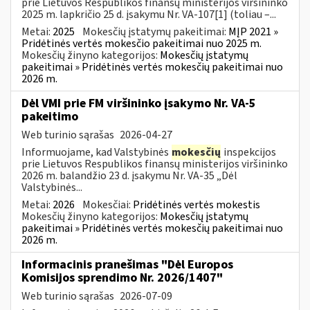
prie Lietuvos Respublikos finansų ministerijos viršininko
2025 m. lapkričio 25 d. įsakymu Nr. VA-107[1] (toliau –...
Metai:
2025
Mokesčių įstatymų pakeitimai:
MĮP 2021 »
Pridėtinės vertės mokesčio pakeitimai nuo 2025 m.
Mokesčių žinyno kategorijos:
Mokesčių įstatymų
pakeitimai » Pridėtinės vertės mokesčių pakeitimai nuo
2026 m.
Dėl VMI prie FM viršininko įsakymo Nr. VA-5
pakeitimo
Web turinio sąrašas
2026-04-27
Informuojame, kad Valstybinės
mokesčių
inspekcijos
prie Lietuvos Respublikos finansų ministerijos viršininko
2026 m. balandžio 23 d. įsakymu Nr. VA-35 „Dėl
Valstybinės...
Metai:
2026
Mokesčiai:
Pridėtinės vertės mokestis
Mokesčių žinyno kategorijos:
Mokesčių įstatymų
pakeitimai » Pridėtinės vertės mokesčių pakeitimai nuo
2026 m.
Informacinis pranešimas "Dėl Europos
Komisijos sprendimo Nr. 2026/1407"
Web turinio sąrašas
2026-07-09