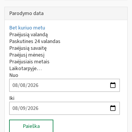
Parodymo data
Bet kuriuo metu
Praėjusią valandą
Paskutines 24 valandas
Praėjusią savaitę
Praėjusį mėnesį
Praėjusiais metais
Laikotarpyje…
Nuo
Iki
Paieška