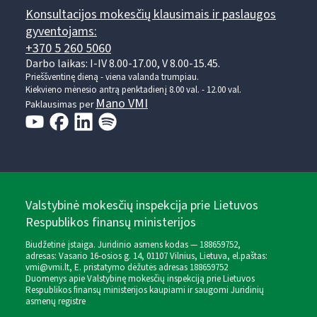
Konsultacijos mokesčių klausimais ir paslaugos
gyventojams:
+370 5 260 5060
Darbo laikas: I-IV 8.00-17.00, V 8.00-15.45.
Prieššventinę dieną - viena valanda trumpiau.
Kiekvieno mėnesio antrą penktadienį 8.00 val. - 12.00 val.
Mano VMI
Paklausimas per
Valstybinė mokesčių inspekcija prie Lietuvos
Respublikos finansų ministerijos
Biudžetinė įstaiga. Juridinio asmens kodas — 188659752,
adresas: Vasario 16-osios g. 14, 01107 Vilnius, Lietuva, el.paštas:
vmi@vmi.lt
, E. pristatymo dėžutės adresas 188659752
Duomenys apie Valstybinę mokesčių inspekciją prie Lietuvos
Respublikos finansų ministerijos kaupiami ir saugomi Juridinių
asmenų registre