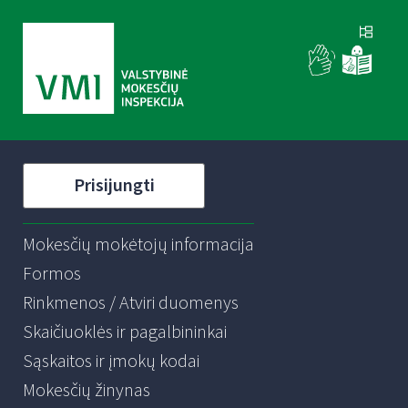
Prisijungti
Mokesčių mokėtojų informacija
Formos
Rinkmenos / Atviri duomenys
Skaičiuoklės ir pagalbininkai
Sąskaitos ir įmokų kodai
Mokesčių žinynas