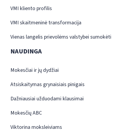
VMI kliento profilis
VMI skaitmeninė transformacija
Vienas langelis prievolėms valstybei sumokėti
NAUDINGA
Mokesčiai ir jų dydžiai
Atsiskaitymas grynaisiais pinigais
Dažniausiai užduodami klausimai
Mokesčių ABC
Viktorina moksleiviams