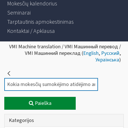
Mokesčių kalendorius
Seminarai
Tarptautinis apmokestinimas
Kontaktai / Apklausa
VMI Machine translation / VMI Машинный перевод /
VMI Машинний переклад (
English
,
Русский
,
Українська
)
Paieška
Kategorijos