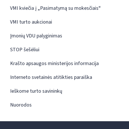
VMI kviečia į „Pasimatymą su mokesčiais“
VMI turto aukcionai
Įmonių VDU palyginimas
STOP šešėliui
Krašto apsaugos ministerijos informacija
Interneto svetainės atitikties paraiška
Ieškome turto savininkų
Nuorodos