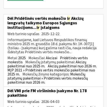
Dėl Pridėtinės vertės mokesčio
ir
Akcizų
lengvatų taikymo Europos Sąjungos
institucijoms...
ir
įstaigoms
Web turinio sąrašas
2025-12-22
Informuojame, kad Lietuvos Respublikos finansų
ministro 2025 m. gruodžio 18 d. įsakymu Nr. 1K-307[1]
(toliau - Įsakymas) kurį galima rasti čia, nauja redakcija
išdėstytas Pridėtinės vertės mokesčio...
Metai:
2025
Mokesčiai:
Akcizai
Pridėtinės vertės
mokestis
Mokesčių įstatymų pakeitimai:
Akcizų
pakeitimai nuo 2025 m.
Akcizų pakeitimai nuo 2026 m.
MĮP 2021 » Pridėtinės vertės mokesčio pakeitimai nuo
2025 m.
Mokesčių žinyno kategorijos:
Mokesčių
įstatymų pakeitimai » Pridėtinės vertės mokesčių
pakeitimai nuo 2026 m.
Dėl VMI prie FM viršininko įsakymo Nr. 178
pakeitimo
Web turinio sąrašas
2026-04-03