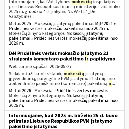
Informuojame, kad Valstybinės
mokesčių
inspekcijos
prie Lietuvos Respublikos finansų ministerijos viršininko
2025 m. gruodžio 4 d. įsakymu Nr. VA-117 „Dėl
Valstybinės...
Metai:
2025
Mokesčių įstatymų pakeitimai:
MĮP 2021 »
Pridėtinės vertės mokesčio pakeitimai nuo 2025 m.
Mokesčių žinyno kategorijos:
Mokesčių įstatymų
pakeitimai » Pridėtinės vertės mokesčių pakeitimai nuo
2026 m.
Dėl Pridėtinės vertės mokesčio įstatymo 21
straipsnio komentaro pakeitimo
ir
papildymo
Web turinio sąrašas
2026-05-27
Siekdami užtikrinti sklandų
mokesčių
įstatymų
įgyvendinimą, parengėme PVM įstatymo 21 straipsnio
apibendrinto paaiškinimo (komentaro) pakeitimą
ir
...
Metai:
2026
Mokesčiai:
Pridėtinės vertės mokestis
Mokesčių žinyno kategorijos:
Mokesčių įstatymų
pakeitimai » Pridėtinės vertės mokesčių pakeitimai nuo
2026 m.
Informuojame, kad 2025 m. birželio 25 d. buvo
priimtas Lietuvos Respublikos PVM įstatymo
pakeitimo įstatymas