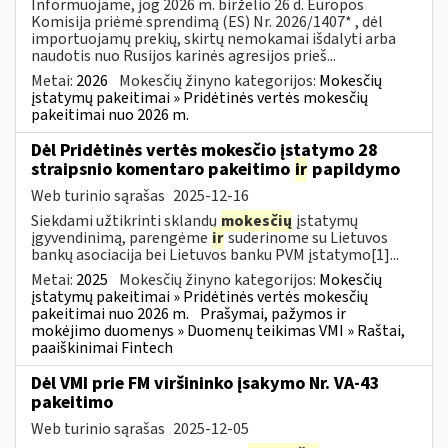
Informuojame, jog 2026 m. birželio 26 d. Europos
Komisija priėmė sprendimą (ES) Nr. 2026/1407* , dėl
importuojamų prekių, skirtų nemokamai išdalyti arba
naudotis nuo Rusijos karinės agresijos prieš...
Metai:
2026
Mokesčių žinyno kategorijos:
Mokesčių
įstatymų pakeitimai » Pridėtinės vertės mokesčių
pakeitimai nuo 2026 m.
Dėl Pridėtinės vertės mokesčio įstatymo 28
straipsnio komentaro pakeitimo
ir
papildymo
Web turinio sąrašas
2025-12-16
Siekdami užtikrinti sklandų
mokesčių
įstatymų
įgyvendinimą, parengėme
ir
suderinome su Lietuvos
bankų asociacija bei Lietuvos banku PVM įstatymo[1]...
Metai:
2025
Mokesčių žinyno kategorijos:
Mokesčių
įstatymų pakeitimai » Pridėtinės vertės mokesčių
pakeitimai nuo 2026 m.
Prašymai, pažymos ir
mokėjimo duomenys » Duomenų teikimas VMI » Raštai,
paaiškinimai Fintech
Dėl VMI prie FM viršininko įsakymo Nr. VA-43
pakeitimo
Web turinio sąrašas
2025-12-05