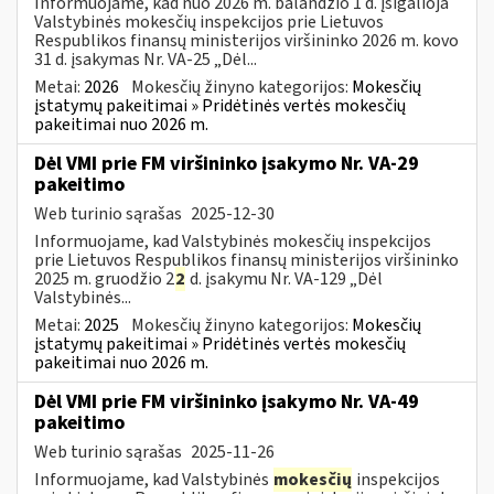
Informuojame, kad nuo 2026 m. balandžio 1 d. įsigalioja
Valstybinės mokesčių inspekcijos prie Lietuvos
Respublikos finansų ministerijos viršininko 2026 m. kovo
31 d. įsakymas Nr. VA-25 „Dėl...
Metai:
2026
Mokesčių žinyno kategorijos:
Mokesčių
įstatymų pakeitimai » Pridėtinės vertės mokesčių
pakeitimai nuo 2026 m.
Dėl VMI prie FM viršininko įsakymo Nr. VA-29
pakeitimo
Web turinio sąrašas
2025-12-30
Informuojame, kad Valstybinės mokesčių inspekcijos
prie Lietuvos Respublikos finansų ministerijos viršininko
2025 m. gruodžio 2
2
d. įsakymu Nr. VA-129 „Dėl
Valstybinės...
Metai:
2025
Mokesčių žinyno kategorijos:
Mokesčių
įstatymų pakeitimai » Pridėtinės vertės mokesčių
pakeitimai nuo 2026 m.
Dėl VMI prie FM viršininko įsakymo Nr. VA-49
pakeitimo
Web turinio sąrašas
2025-11-26
Informuojame, kad Valstybinės
mokesčių
inspekcijos