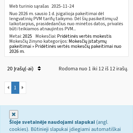
Web turinio sąrašas
2025-11-24
Nuo 2026 m. sausio 1 d. įsigalioja pakeitimai dėl
lengvatinių PVM tarifų taikymo. Dėl šių pasikeitimų už
laikotarpius, prasidedančius nuo minėtos datos, privalės
būti teikiamos atnaujintos PVM...
Metai:
2025
Mokesčiai:
Pridėtinės vertės mokestis
Mokesčių žinyno kategorijos:
Mokesčių įstatymų
pakeitimai » Pridėtinės vertės mokesčių pakeitimai nuo
2026 m.
20 Įrašų(-ai)
Rodoma nuo 1 iki 12 iš 12 irašų.
1
Uždaryti
Šioje svetainėje naudojami slapukai
(angl.
cookies). Būtinieji slapukai įdiegiami automatiškai