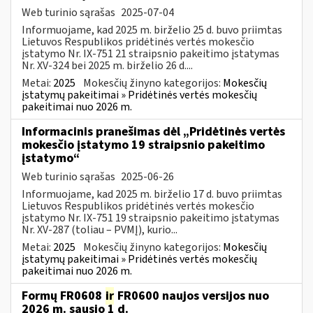
Web turinio sąrašas
2025-07-04
Informuojame, kad 2025 m. birželio 25 d. buvo priimtas
Lietuvos Respublikos pridėtinės vertės mokesčio
įstatymo Nr. IX-751 21 straipsnio pakeitimo įstatymas
Nr. XV-324 bei 2025 m. birželio 26 d....
Metai:
2025
Mokesčių žinyno kategorijos:
Mokesčių
įstatymų pakeitimai » Pridėtinės vertės mokesčių
pakeitimai nuo 2026 m.
Informacinis pranešimas dėl „Pridėtinės vertės
mokesčio įstatymo 19 straipsnio pakeitimo
įstatymo“
Web turinio sąrašas
2025-06-26
Informuojame, kad 2025 m. birželio 17 d. buvo priimtas
Lietuvos Respublikos pridėtinės vertės mokesčio
įstatymo Nr. IX-751 19 straipsnio pakeitimo įstatymas
Nr. XV-287 (toliau – PVMĮ), kurio...
Metai:
2025
Mokesčių žinyno kategorijos:
Mokesčių
įstatymų pakeitimai » Pridėtinės vertės mokesčių
pakeitimai nuo 2026 m.
Formų FR0608
ir
FR0600 naujos versijos nuo
2026 m. sausio 1 d.