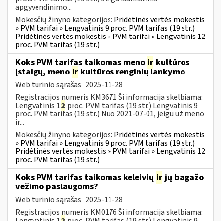
apgyvendinimo...
Mokesčių žinyno kategorijos:
Pridėtinės vertės mokestis
» PVM tarifai » Lengvatinis 9 proc. PVM tarifas (19 str.)
Pridėtinės vertės mokestis » PVM tarifai » Lengvatinis 12
proc. PVM tarifas (19 str.)
Koks PVM tarifas taikomas meno
ir
kultūros
įstaigų, meno
ir
kultūros renginių lankymo
Web turinio sąrašas
2025-11-28
Registracijos numeris KM3671 Ši informacija skelbiama:
Lengvatinis 1
2
proc. PVM tarifas (19 str.) Lengvatinis 9
proc. PVM tarifas (19 str.) Nuo 2021-07-01, jeigu už meno
ir...
Mokesčių žinyno kategorijos:
Pridėtinės vertės mokestis
» PVM tarifai » Lengvatinis 9 proc. PVM tarifas (19 str.)
Pridėtinės vertės mokestis » PVM tarifai » Lengvatinis 12
proc. PVM tarifas (19 str.)
Koks PVM tarifas taikomas keleivių
ir
jų bagažo
vežimo paslaugoms?
Web turinio sąrašas
2025-11-28
Registracijos numeris KM0176 Ši informacija skelbiama:
Lengvatinis 1
2
proc. PVM tarifas (19 str.) Lengvatinis 9