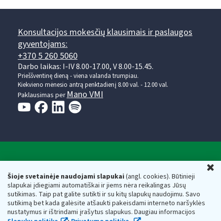
Konsultacijos mokesčių klausimais ir paslaugos
gyventojams:
+370 5 260 5060
Darbo laikas: I-IV 8.00-17.00, V 8.00-15.45.
Prieššventinę dieną - viena valanda trumpiau.
Kiekvieno mėnesio antrą penktadienį 8.00 val. - 12.00 val.
Mano VMI
Paklausimas per
Valstybinė mokesčių inspekcija prie Lietuvos
U
Respublikos finansų ministerijos
Šioje svetainėje naudojami slapukai
(angl. cookies). Būtinieji
slapukai įdiegiami automatiškai ir jiems nėra reikalingas Jūsų
Biudžetinė įstaiga. Juridinio asmens kodas — 188659752,
sutikimas. Taip pat galite sutikti ir su kitų slapukų naudojimu. Savo
adresas: Vasario 16-osios g. 14, 01107 Vilnius, Lietuva, el.paštas:
sutikimą bet kada galėsite atšaukti pakeisdami interneto naršyklės
vmi@vmi.lt
, E. pristatymo dėžutės adresas 188659752
nustatymus ir ištrindami įrašytus slapukus. Daugiau informacijos
Duomenys apie Valstybinę mokesčių inspekciją prie Lietuvos