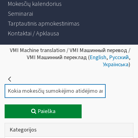
Mokesčių kalendorius
Seminarai
Tarptautinis apmokestinimas
Kontaktai / Apklausa
VMI Machine translation / VMI Машинный перевод /
VMI Машинний переклад (
English
,
Русский
,
Українська
)
Paieška
Kategorijos