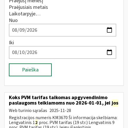
Praėjusį mėnesį
Praėjusiais metais
Laikotarpyje…
Nuo
Iki
Paieška
Koks PVM tarifas taikomas apgyvendinimo
paslaugoms teikiamoms nuo 2026-01-01, jei
jos
Web turinio sąrašas
2025-11-28
Registracijos numeris KM3670 Ši informacija skelbiama:
Lengvatinis 1
2
proc. PVM tarifas (19 str.) Lengvatinis 9
proc. PVM tarifas (19 str.) Jeigu išankstinis