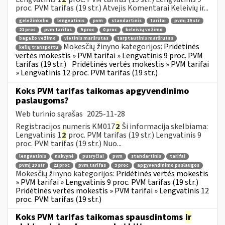
proc. PVM tarifas (19 str.) Atvejis Komentarai Keleivių ir...
geležinkelio
lengvatinis
pvm
standartinis
tarifai
pvmį 19 str
21 proc
pvm tarifas
9 proc
0 proc
keleivių vežimo
bagažo vežimo
vietinis maršrutas
tarptautinis maršrutas
Mokesčių žinyno kategorijos:
Pridėtinės
kelių transportu
vertės mokestis » PVM tarifai » Lengvatinis 9 proc. PVM
tarifas (19 str.)
Pridėtinės vertės mokestis » PVM tarifai
» Lengvatinis 12 proc. PVM tarifas (19 str.)
Koks PVM tarifas taikomas apgyvendinimo
paslaugoms?
Web turinio sąrašas
2025-11-28
Registracijos numeris KM017
2
Ši informacija skelbiama:
Lengvatinis 1
2
proc. PVM tarifas (19 str.) Lengvatinis 9
proc. PVM tarifas (19 str.) Nuo...
lengvatinis
nakvynė
pusryčiai
pvm
standartinis
tarifai
pvmį 19 str
21 proc
pvm tarifas
9 proc
apgyvendinimo paslaugos
Mokesčių žinyno kategorijos:
Pridėtinės vertės mokestis
» PVM tarifai » Lengvatinis 9 proc. PVM tarifas (19 str.)
Pridėtinės vertės mokestis » PVM tarifai » Lengvatinis 12
proc. PVM tarifas (19 str.)
Koks PVM tarifas taikomas spausdintoms
ir