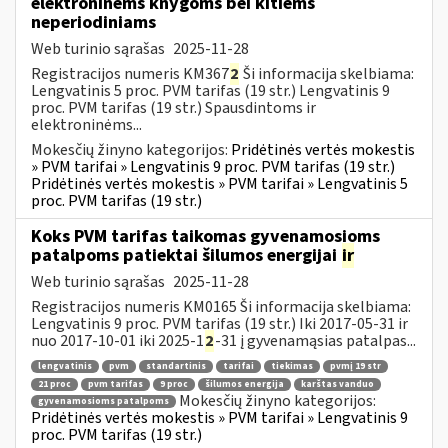
elektroninėms knygoms bei kitiems
neperiodiniams
Web turinio sąrašas
2025-11-28
Registracijos numeris KM367
2
Ši informacija skelbiama:
Lengvatinis 5 proc. PVM tarifas (19 str.) Lengvatinis 9
proc. PVM tarifas (19 str.) Spausdintoms ir
elektroninėms...
Mokesčių žinyno kategorijos:
Pridėtinės vertės mokestis
» PVM tarifai » Lengvatinis 9 proc. PVM tarifas (19 str.)
Pridėtinės vertės mokestis » PVM tarifai » Lengvatinis 5
proc. PVM tarifas (19 str.)
Koks PVM tarifas taikomas gyvenamosioms
patalpoms patiektai šilumos energijai
ir
Web turinio sąrašas
2025-11-28
Registracijos numeris KM0165 Ši informacija skelbiama:
Lengvatinis 9 proc. PVM tarifas (19 str.) Iki 2017-05-31 ir
nuo 2017-10-01 iki 2025-1
2
-31 į gyvenamąsias patalpas...
lengvatinis
pvm
standartinis
tarifai
tiekimas
pvmį 19 str
21 proc
pvm tarifas
9 proc
šilumos energija
karštas vanduo
Mokesčių žinyno kategorijos:
gyvenamosioms patalpoms
Pridėtinės vertės mokestis » PVM tarifai » Lengvatinis 9
proc. PVM tarifas (19 str.)