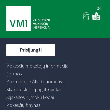
Prisijungti
Mokesčių mokėtojų informacija
Formos
Rinkmenos / Atviri duomenys
Skaičiuoklės ir pagalbininkai
Sąskaitos ir įmokų kodai
Mokesčių žinynas