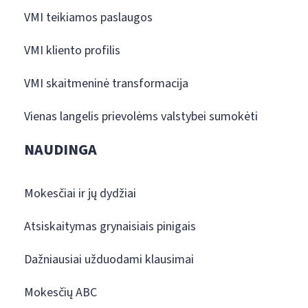
VMI teikiamos paslaugos
VMI kliento profilis
VMI skaitmeninė transformacija
Vienas langelis prievolėms valstybei sumokėti
NAUDINGA
Mokesčiai ir jų dydžiai
Atsiskaitymas grynaisiais pinigais
Dažniausiai užduodami klausimai
Mokesčių ABC