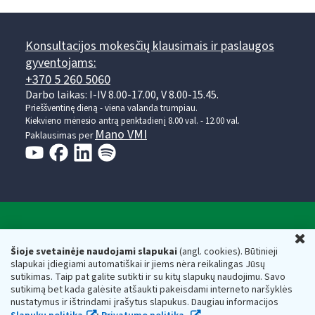
Konsultacijos mokesčių klausimais ir paslaugos
gyventojams:
+370 5 260 5060
Darbo laikas: I-IV 8.00-17.00, V 8.00-15.45.
Prieššventinę dieną - viena valanda trumpiau.
Kiekvieno mėnesio antrą penktadienį 8.00 val. - 12.00 val.
Mano VMI
Paklausimas per
Valstybinė mokesčių inspekcija prie Lietuvos
U
Respublikos finansų ministerijos
Šioje svetainėje naudojami slapukai
(angl. cookies). Būtinieji
slapukai įdiegiami automatiškai ir jiems nėra reikalingas Jūsų
Biudžetinė įstaiga. Juridinio asmens kodas — 188659752,
sutikimas. Taip pat galite sutikti ir su kitų slapukų naudojimu. Savo
adresas: Vasario 16-osios g. 14, 01107 Vilnius, Lietuva, el.paštas:
sutikimą bet kada galėsite atšaukti pakeisdami interneto naršyklės
vmi@vmi.lt
, E. pristatymo dėžutės adresas 188659752
nustatymus ir ištrindami įrašytus slapukus. Daugiau informacijos
Duomenys apie Valstybinę mokesčių inspekciją prie Lietuvos