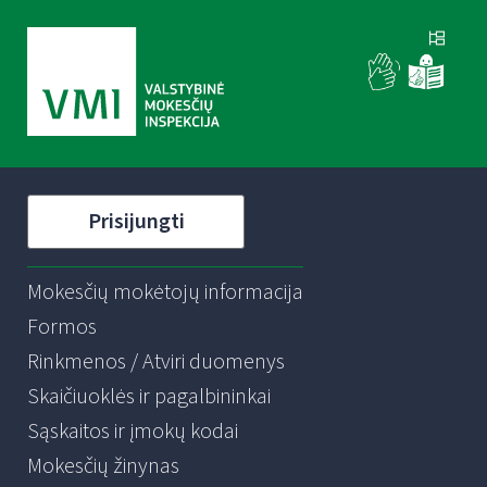
Prisijungti
Mokesčių mokėtojų informacija
Formos
Rinkmenos / Atviri duomenys
Skaičiuoklės ir pagalbininkai
Sąskaitos ir įmokų kodai
Mokesčių žinynas