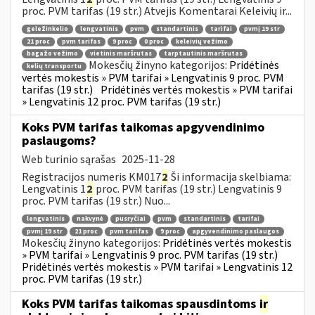
proc. PVM tarifas (19 str.) Atvejis Komentarai Keleivių ir...
geležinkelio
lengvatinis
pvm
standartinis
tarifai
pvmį 19 str
21 proc
pvm tarifas
9 proc
0 proc
keleivių vežimo
bagažo vežimo
vietinis maršrutas
tarptautinis maršrutas
Mokesčių žinyno kategorijos:
Pridėtinės
kelių transportu
vertės mokestis » PVM tarifai » Lengvatinis 9 proc. PVM
tarifas (19 str.)
Pridėtinės vertės mokestis » PVM tarifai
» Lengvatinis 12 proc. PVM tarifas (19 str.)
Koks PVM tarifas taikomas apgyvendinimo
paslaugoms?
Web turinio sąrašas
2025-11-28
Registracijos numeris KM017
2
Ši informacija skelbiama:
Lengvatinis 1
2
proc. PVM tarifas (19 str.) Lengvatinis 9
proc. PVM tarifas (19 str.) Nuo...
lengvatinis
nakvynė
pusryčiai
pvm
standartinis
tarifai
pvmį 19 str
21 proc
pvm tarifas
9 proc
apgyvendinimo paslaugos
Mokesčių žinyno kategorijos:
Pridėtinės vertės mokestis
» PVM tarifai » Lengvatinis 9 proc. PVM tarifas (19 str.)
Pridėtinės vertės mokestis » PVM tarifai » Lengvatinis 12
proc. PVM tarifas (19 str.)
Koks PVM tarifas taikomas spausdintoms
ir