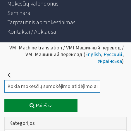
Mokesčių kalendorius
Seminarai
Tarptautinis apmokestinimas
Kontaktai / Apklausa
VMI Machine translation / VMI Машинный перевод /
VMI Машинний переклад (
English
,
Русский
,
Українська
)
Paieška
Kategorijos