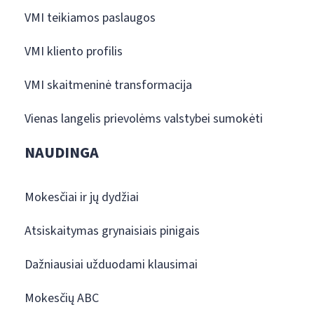
VMI teikiamos paslaugos
VMI kliento profilis
VMI skaitmeninė transformacija
Vienas langelis prievolėms valstybei sumokėti
NAUDINGA
Mokesčiai ir jų dydžiai
Atsiskaitymas grynaisiais pinigais
Dažniausiai užduodami klausimai
Mokesčių ABC