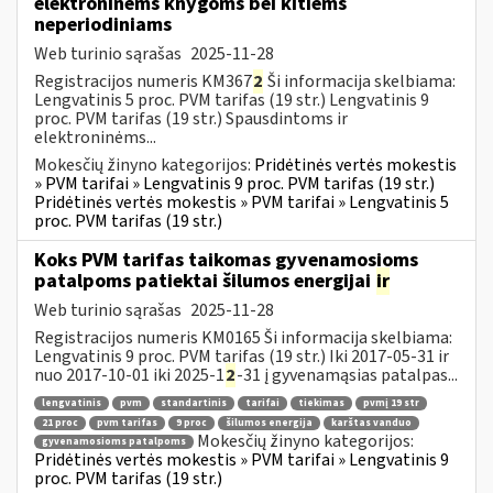
elektroninėms knygoms bei kitiems
neperiodiniams
Web turinio sąrašas
2025-11-28
Registracijos numeris KM367
2
Ši informacija skelbiama:
Lengvatinis 5 proc. PVM tarifas (19 str.) Lengvatinis 9
proc. PVM tarifas (19 str.) Spausdintoms ir
elektroninėms...
Mokesčių žinyno kategorijos:
Pridėtinės vertės mokestis
» PVM tarifai » Lengvatinis 9 proc. PVM tarifas (19 str.)
Pridėtinės vertės mokestis » PVM tarifai » Lengvatinis 5
proc. PVM tarifas (19 str.)
Koks PVM tarifas taikomas gyvenamosioms
patalpoms patiektai šilumos energijai
ir
Web turinio sąrašas
2025-11-28
Registracijos numeris KM0165 Ši informacija skelbiama:
Lengvatinis 9 proc. PVM tarifas (19 str.) Iki 2017-05-31 ir
nuo 2017-10-01 iki 2025-1
2
-31 į gyvenamąsias patalpas...
lengvatinis
pvm
standartinis
tarifai
tiekimas
pvmį 19 str
21 proc
pvm tarifas
9 proc
šilumos energija
karštas vanduo
Mokesčių žinyno kategorijos:
gyvenamosioms patalpoms
Pridėtinės vertės mokestis » PVM tarifai » Lengvatinis 9
proc. PVM tarifas (19 str.)