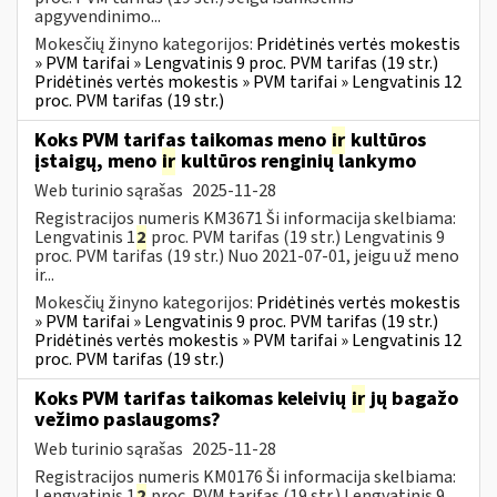
apgyvendinimo...
Mokesčių žinyno kategorijos:
Pridėtinės vertės mokestis
» PVM tarifai » Lengvatinis 9 proc. PVM tarifas (19 str.)
Pridėtinės vertės mokestis » PVM tarifai » Lengvatinis 12
proc. PVM tarifas (19 str.)
Koks PVM tarifas taikomas meno
ir
kultūros
įstaigų, meno
ir
kultūros renginių lankymo
Web turinio sąrašas
2025-11-28
Registracijos numeris KM3671 Ši informacija skelbiama:
Lengvatinis 1
2
proc. PVM tarifas (19 str.) Lengvatinis 9
proc. PVM tarifas (19 str.) Nuo 2021-07-01, jeigu už meno
ir...
Mokesčių žinyno kategorijos:
Pridėtinės vertės mokestis
» PVM tarifai » Lengvatinis 9 proc. PVM tarifas (19 str.)
Pridėtinės vertės mokestis » PVM tarifai » Lengvatinis 12
proc. PVM tarifas (19 str.)
Koks PVM tarifas taikomas keleivių
ir
jų bagažo
vežimo paslaugoms?
Web turinio sąrašas
2025-11-28
Registracijos numeris KM0176 Ši informacija skelbiama:
Lengvatinis 1
2
proc. PVM tarifas (19 str.) Lengvatinis 9