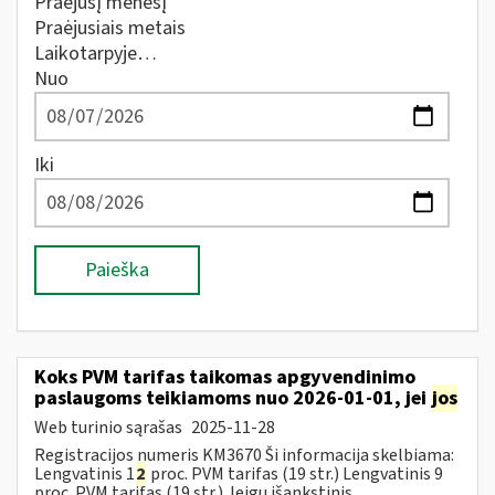
Praėjusį mėnesį
Praėjusiais metais
Laikotarpyje…
Nuo
Iki
Paieška
Koks PVM tarifas taikomas apgyvendinimo
paslaugoms teikiamoms nuo 2026-01-01, jei
jos
Web turinio sąrašas
2025-11-28
Registracijos numeris KM3670 Ši informacija skelbiama:
Lengvatinis 1
2
proc. PVM tarifas (19 str.) Lengvatinis 9
proc. PVM tarifas (19 str.) Jeigu išankstinis