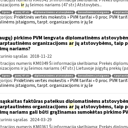
tracijos numeris KM0341 Ši informacija skelbiama: Prekės diplom
nizacijoms
ir
jų šeimos nariams (47 str.) Atstovybės...
0 proc
pvmį 47 str
diplomatinėms atstovybėms
konsulinėms įstaigoms
tarptauti
orijos:
Pridėtinės vertės mokestis » PVM tarifai » 0 proc. PVM tari
linėms įstaigoms, tarpt. organizacijoms ir jų še
augų) pirkimo PVM lengvata diplomatinėms atstovybėm
.tarptautinėms organizacijoms
ar
jų atstovybėms, taip p
eimų nariams?
urinio sąrašas
2018-11-22
tracijos numeris KM0349 Ši informacija skelbiama: Prekės diplom
izacijoms ir jų šeimos nariams (47 str.) Lietuvoje įsigytų prekių (pa
0 proc
pvmį 47 str
diplomatinėms atstovybėms
konsulinėms įstaigoms
tarptauti
orijos:
Pridėtinės vertės mokestis » PVM tarifai » 0 proc. PVM tari
linėms įstaigoms, tarpt. organizacijoms ir jų še
sąskaitas faktūras pateikus diplomatinėms atstovybėm
.tarptautinėms organizacijoms
ar
jų atstovybėms, taip p
eimų nariams gali būti grąžinamas sumokėtas pirkimo P
urinio sąrašas
2024-03-29
tracijos numeris KM0361 Ši informacija skelbiama: Prekės diplom