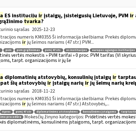
ia
ES institucijų
ir
įstaigų, įsisteigusių Lietuvoje, PVM
ir
grąžinimo
tvarka
?
urinio sąrašas
2025-12-23
tracijos numeris KM0355 Ši informacija skelbiama: Prekės diplom
nizacijoms
ir
jų šeimos nariams (47 str.) PVM...
.
pvm
pvm grąžinimas
pvmį 47 str.
es institucijos
europos sąjungos institucijos
tinės vertės mokestis » PVM tarifai » 0 proc. PVM tarifas (VI skyr
goms, tarpt. organizacijoms ir jų še
ia
diplomatinių atstovybių, konsulinių įstaigų
ir
tarptau
 pat šių atstovybių
ir
įstaigų narių
ir
jų šeimų narių kre
urinio sąrašas
2018-11-22
tracijos numeris KM0351 Ši informacija skelbiama: Prekės diplom
nizacijoms
ir
jų šeimos nariams (47 str.) Atstovybės,...
0 proc
pvmį 47 str
diplomatinėms atstovybėms
konsulinėms įstaigoms
tarptauti
Mokesčių žinyno kategorijos:
Pridėtinės vertės mokesti
nimo procedūra
kės diplomatinėms, konsulinėms įstaigoms, tarpt. organizacijoms 