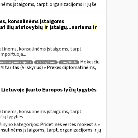
inėms įstaigoms, tarpt. organizacijoms ir jų še
s, konsulinėms įstaigoms
at šių atstovybių
ir
įstaigų...nariams
ir
atinėms, konsulinėms įstaigoms, tarpt.
importuoja...
Mokesčių
inėms organizacijoms
atstovybėms
pvmį 36 str.
VM tarifas (VI skyrius) » Prekės diplomatinėms,
 Lietuvoje įkurto Europos lyčių lygybės
atinėms, konsulinėms įstaigoms, tarpt.
ių lygybės...
žinyno kategorijos:
Pridėtinės vertės mokestis »
onsulinėms įstaigoms, tarpt. organizacijoms ir jų