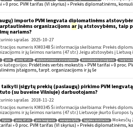
ai » 0 proc. PVM tarifas (VI skyrius) » Prekės diplomatinėms, konsul
augų) importo PVM lengvata diplomatinėms atstovybėm
.tarptautinėms organizacijoms
ar
jų atstovybėms, taip p
eimų nariams?
urinio sąrašas
2025-10-27
tracijos numeris KM0348 Ši informacija skelbiama: Prekės diplom
izacijoms ir jų šeimos nariams (47 str.) Jeigu atstovybės į Lietuvą 
.
pvm
pvmį 47 str
diplomatinėms atstovybėms
konsulinėms įstaigoms
tarptaut
o kategorijos:
Pridėtinės vertės mokestis » PVM tarifai » 0 proc. P
linėms įstaigoms, tarpt. organizacijoms ir jų še
 taikyti įsigytų prekių (paslaugų) pirkimo PVM lengvatą
ituto (su buveine Vilniuje) darbuotojams?
urinio sąrašas
2018-11-22
tracijos numeris KM0345 Ši informacija skelbiama: Prekės diplom
izacijoms ir jų šeimos nariams (47 str.) Lietuvoje įkurto Europos lyč
Mokesčių 
0 proc
pvmį 47 str
pvm lengvata
europos lyčių
lygybės institutas
arifai » 0 proc. PVM tarifas (VI skyrius) » Prekės diplomatinėms, k