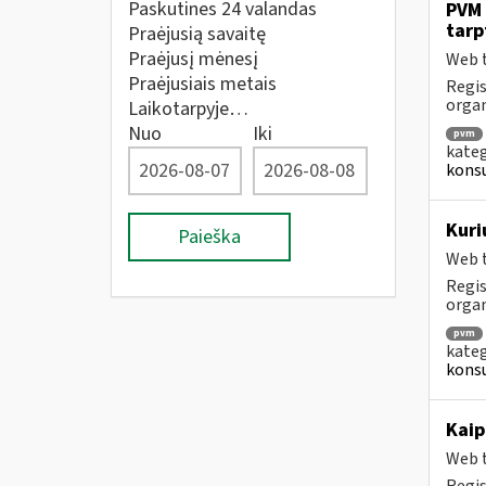
Paskutines 24 valandas
PVM 
tarp
Praėjusią savaitę
Praėjusį mėnesį
Web t
Praėjusiais metais
Regis
orga
Laikotarpyje…
Nuo
Iki
pvm
kateg
konsu
Kuri
Paieška
Web t
Regis
orga
pvm
kateg
konsu
Kaip
Web t