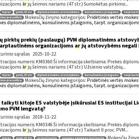
nizacijoms
ir
jų šeimos nariams (47 str.) Sumokėtas pirkimo...
0 proc
pvmį 47 str
diplomatinėms atstovybėms
konsulinėms įstaigoms
tarptauti
Mokesčių žinyno kategorijos:
Pridėtinės vertės mokesti
nimo procedūra
kės diplomatinėms, konsulinėms įstaigoms, tarpt. organizacijoms 
ų pirktų prekių (paslaugų) PVM diplomatinėms atstovy
.tarptautinėms organizacijoms
ar
jų atstovybėms negali 
urinio sąrašas
2025-10-22
tracijos numeris KM0360 Ši informacija skelbiama: Prekės diplom
nizacijoms
ir
jų šeimos nariams (47 str.) Užsienio valstybių...
0 proc
pvmį 47 str
diplomatinėms atstovybėms
konsulinėms įstaigoms
tarptauti
Mokesčių žinyno kategorijos:
Pridėtinės vertės mokesti
nimo procedūra
kės diplomatinėms, konsulinėms įstaigoms, tarpt. organizacijoms 
 taikyti kitoje ES valstybėje įsikūrusiai ES institucijai 
imo PVM lengvatą?
urinio sąrašas
2018-11-22
tracijos numeris KM0346 Ši informacija skelbiama: Prekės diplom
nizacijoms
ir
jų šeimos nariams (47 str.) Taikant 0 proc. PVM...
Mokesčių žinyn
0 proc
pvmį 47 str
es institucija
europos sąjungos institucija