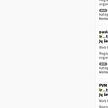
Regis
orga
pvm
kateg
konsu
pasl
ir
..
jų š
Web t
Regis
organ
pvm
kateg
konsu
PVM 
ir
..
jų š
Web t
Regis