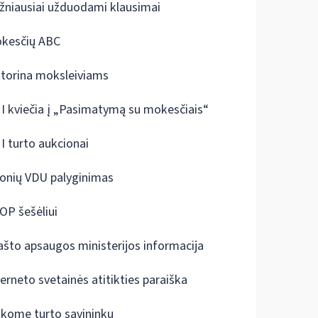
žniausiai užduodami klausimai
kesčių ABC
ktorina moksleiviams
I kviečia į „Pasimatymą su mokesčiais“
I turto aukcionai
onių VDU palyginimas
OP šešėliui
ašto apsaugos ministerijos informacija
terneto svetainės atitikties paraiška
škome turto savininkų