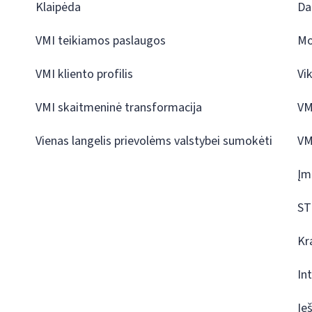
Klaipėda
Da
VMI teikiamos paslaugos
Mo
VMI kliento profilis
Vi
VMI skaitmeninė transformacija
VM
Vienas langelis prievolėms valstybei sumokėti
VM
Įm
ST
Kr
In
Ie