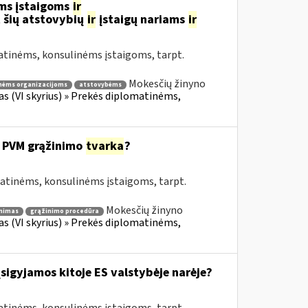
ms įstaigoms
ir
 šių atstovybių
ir
įstaigų nariams
ir
atinėms, konsulinėms įstaigoms, tarpt.
Mokesčių žinyno
nėms organizacijoms
atstovybėms
fas (VI skyrius) » Prekės diplomatinėms,
 PVM grąžinimo
tvarka
?
matinėms, konsulinėms įstaigoms, tarpt.
Mokesčių žinyno
nimas
grąžinimo procedūra
fas (VI skyrius) » Prekės diplomatinėms,
įsigyjamos kitoje ES valstybėje narėje?