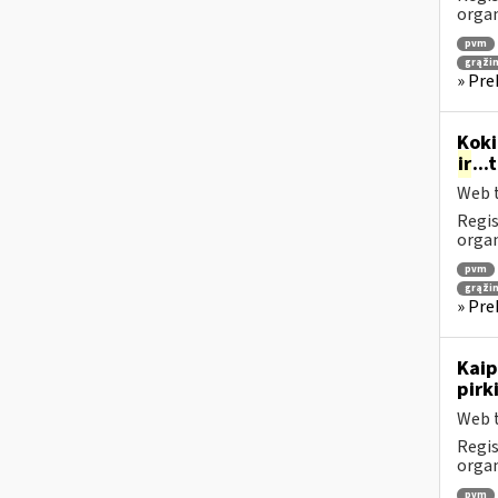
orga
pvm
grąži
» Pre
Koki
ir
..
Web t
Regis
orga
pvm
grąži
» Pre
Kaip
pirk
Web t
Regis
orga
pvm