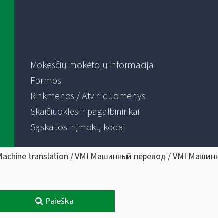
Mokesčių mokėtojų informacija
Formos
Rinkmenos / Atviri duomenys
Skaičiuoklės ir pagalbininkai
Sąskaitos ir įmokų kodai
Machine translation / VMI Машинный перевод / VMI Машин
Paieška