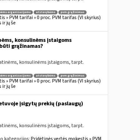
nėms organizacijoms
atstovybėms
pvm grąžinimas
s » PVM tarifai » 0 proc. PVM tarifas (VI skyrius)
ir jų še
bėms, konsulinėms įstaigoms
būti grąžinamas?
atinėms, konsulinėms įstaigoms, tarpt.
nėms organizacijoms
atstovybėms
pvm grąžinimas
s » PVM tarifai » 0 proc. PVM tarifas (VI skyrius)
ir jų še
Lietuvoje įsigytų prekių (paslaugų)
atinėms, konsulinėms įstaigoms, tarpt.
o kategorijos:
Pridėtinės vertės mokestis » PVM