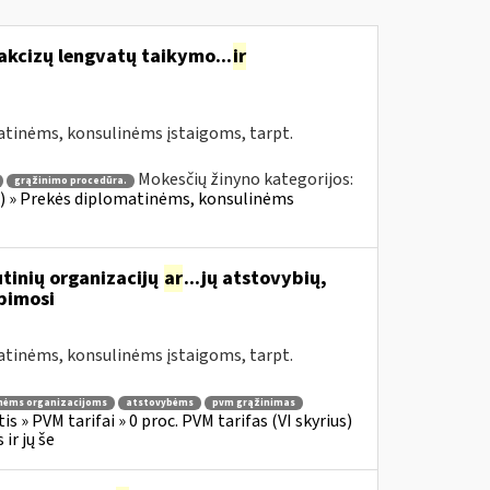
akcizų lengvatų taikymo...
ir
atinėms, konsulinėms įstaigoms, tarpt.
Mokesčių žinyno kategorijos:
grąžinimo procedūra.
ius) » Prekės diplomatinėms, konsulinėms
tinių organizacijų
ar
...jų atstovybių,
ipimosi
atinėms, konsulinėms įstaigoms, tarpt.
nėms organizacijoms
atstovybėms
pvm grąžinimas
s » PVM tarifai » 0 proc. PVM tarifas (VI skyrius)
ir jų še