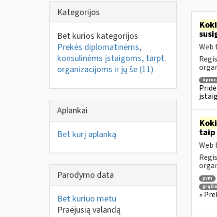
Kategorijos
Kok
susi
Bet kurios kategorijos
Prekės diplomatinėms,
Web t
konsulinėms įstaigoms, tarpt.
Regis
orga
organizacijoms ir jų še
(11)
0 proc
Pridė
įstai
Aplankai
Kok
taip
Bet kurį aplanką
Web t
Regis
orga
Parodymo data
pvm
grąži
» Pre
Bet kuriuo metu
Praėjusią valandą