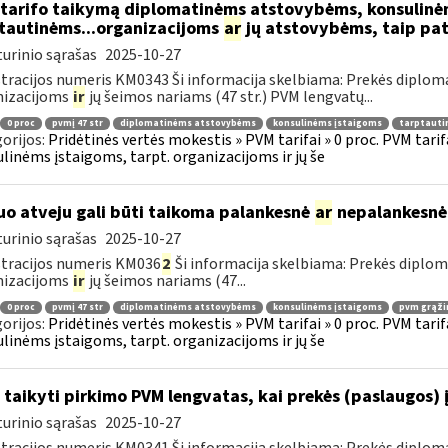
tarifo taikymą diplomatinėms atstovybėms, konsulinė
tautinėms...organizacijoms
ar
jų atstovybėms, taip pat
urinio sąrašas
2025-10-27
tracijos numeris KM0343 Ši informacija skelbiama: Prekės diplom
nizacijoms
ir
jų šeimos nariams (47 str.) PVM lengvatų...
0 proc
pvmį 47 str
diplomatinėms atstovybėms
konsulinėms įstaigoms
tarptauti
orijos:
Pridėtinės vertės mokestis » PVM tarifai » 0 proc. PVM tari
linėms įstaigoms, tarpt. organizacijoms ir jų še
uo atveju gali būti taikoma palankesnė
ar
nepalankesnė
urinio sąrašas
2025-10-27
tracijos numeris KM036
2
Ši informacija skelbiama: Prekės diplo
nizacijoms
ir
jų šeimos nariams (47...
0 proc
pvmį 47 str
diplomatinėms atstovybėms
konsulinėms įstaigoms
pvm grąži
orijos:
Pridėtinės vertės mokestis » PVM tarifai » 0 proc. PVM tari
linėms įstaigoms, tarpt. organizacijoms ir jų še
 taikyti pirkimo PVM lengvatas, kai prekės (paslaugos) 
urinio sąrašas
2025-10-27