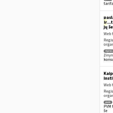
tarif
pasl
ir
..
jų š
Web t
Regis
organ
0 proc
žinyn
konsu
Kaip
inst
Web t
Regis
organ
pvm
PVM t
še