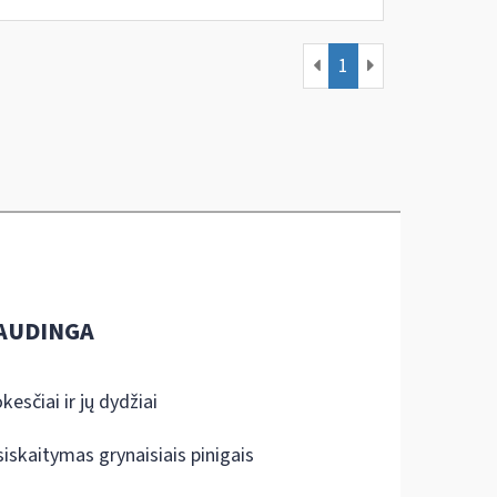
1
AUDINGA
kesčiai ir jų dydžiai
siskaitymas grynaisiais pinigais