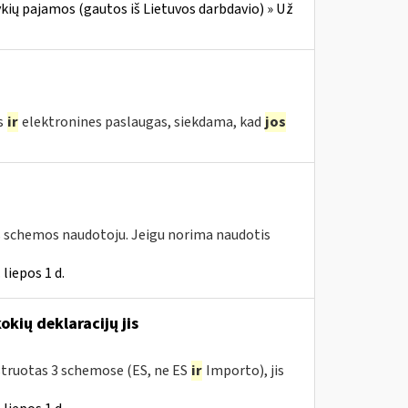
ių pajamos (gautos iš Lietuvos darbdavio) » Už
s
ir
elektronines paslaugas, siekdama, kad
jos
os schemos naudotoju. Jeigu norima naudotis
liepos 1 d.
okių deklaracijų jis
istruotas 3 schemose (ES, ne ES
ir
Importo), jis