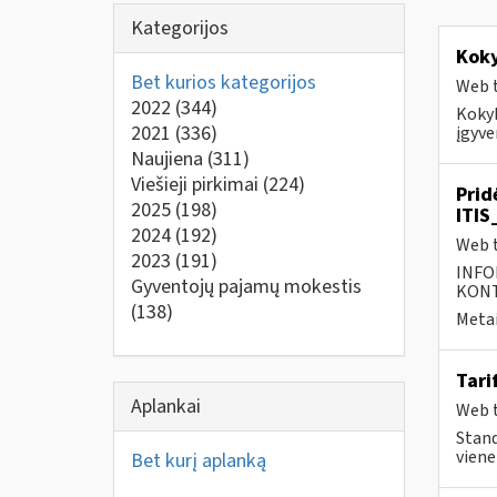
Kategorijos
Kok
Bet kurios kategorijos
Web t
2022
(344)
Kokyb
2021
(336)
įgyve
Naujiena
(311)
Viešieji pirkimai
(224)
Prid
2025
(198)
ITIS
2024
(192)
Web t
2023
(191)
INFO
Gyventojų pajamų mokestis
KONTA
(138)
Metai
Tarif
Aplankai
Web t
Stand
viene
Bet kurį aplanką