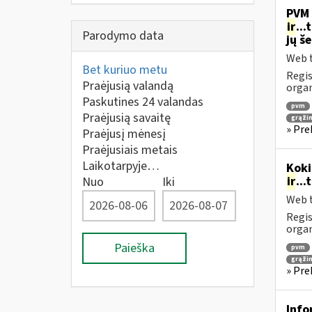
PVM 
ir
..
Parodymo data
jų š
Web t
Bet kuriuo metu
Regis
Praėjusią valandą
orga
Paskutines 24 valandas
pvm
Praėjusią savaitę
grąži
» Pre
Praėjusį mėnesį
Praėjusiais metais
Laikotarpyje…
Koki
ir
..
Nuo
Iki
Web t
Regis
orga
Paieška
pvm
grąži
» Pre
Info