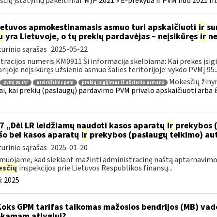
čių įstatymų pakeitimai:
MĮP 2021 » E-prekyba ir PVM nuo 2021 m. 
etuvos apmokestinamasis asmuo turi apskaičiuoti
ir
sum
u
yra Lietuvoje, o tų prekių pardavėjas – neįsikūręs
ir
ne
urinio sąrašas
2025-05-22
tracijos numeris KM0911 Ši informacija skelbiama: Kai prekės įsigij
orijoje neįsikūręs užsienio asmuo šalies teritorijoje: vykdo PVMĮ 95..
Mokesčių žiny
pvmį 95 str
atvirkštinis pvm
prekių įsigijimas iš užsienio asmens
ai, kai prekių (paslaugų) pardavimo PVM privalo apskaičiuoti arba i
7 „Dėl LR leidžiamų naudoti kasos aparatų
ir
prekybos (
šo bei kasos aparatų
ir
prekybos (paslaugų teikimo) au
urinio sąrašas
2025-01-20
muojame, kad siekiant mažinti administracinę naštą aptarnavimo
sčių
inspekcijos prie Lietuvos Respublikos finansų...
:
2025
Koks GPM tarifas taikomas mažosios bendrijos (MB) va
kamam atlygiui?