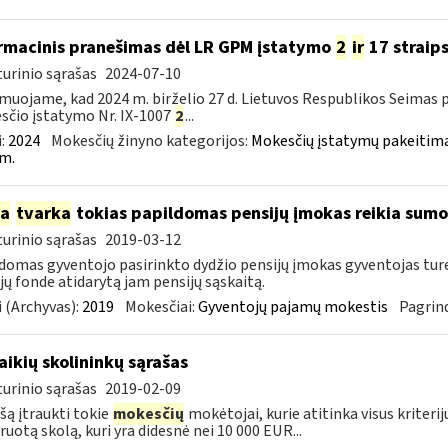
rmacinis pranešimas dėl LR GPM įstatymo
2
ir
17 straip
urinio sąrašas
2024-07-10
muojame, kad 2024 m. birželio 27 d. Lietuvos Respublikos Seimas
čio įstatymo Nr. IX-1007
2
...
:
2024
Mokesčių žinyno kategorijos:
Mokesčių įstatymų pakeitima
m.
ia
tvarka
tokias papildomas pensijų įmokas reikia sumo
urinio sąrašas
2019-03-12
domas gyventojo pasirinkto dydžio pensijų įmokas gyventojas tu
jų fonde atidarytą jam pensijų sąskaitą.
 (Archyvas):
2019
Mokesčiai:
Gyventojų pajamų mokestis
Pagrind
laikių skolininkų sąrašas
urinio sąrašas
2019-02-09
ašą įtraukti tokie
mokesčių
mokėtojai, kurie atitinka visus kriterij
ruotą skolą, kuri yra didesnė nei 10 000 EUR...