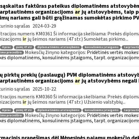
sąskaitas faktūras pateikus diplomatinėms atstovybėm
.tarptautinėms organizacijoms
ar
jų atstovybėms, taip p
eimų nariams gali būti grąžinamas sumokėtas pirkimo P
urinio sąrašas
2024-03-29
tracijos numeris KM0361 Ši informacija skelbiama: Prekės diplom
nizacijoms
ir
jų šeimos nariams (47 str.) Sumokėtas pirkimo...
0 proc
pvmį 47 str
diplomatinėms atstovybėms
konsulinėms įstaigoms
tarptauti
Mokesčių žinyno kategorijos:
Pridėtinės vertės mokesti
nimo procedūra
kės diplomatinėms, konsulinėms įstaigoms, tarpt. organizacijoms 
ų pirktų prekių (paslaugų) PVM diplomatinėms atstovy
.tarptautinėms organizacijoms
ar
jų atstovybėms negali 
urinio sąrašas
2025-10-22
tracijos numeris KM0360 Ši informacija skelbiama: Prekės diplom
nizacijoms
ir
jų šeimos nariams (47 str.) Užsienio valstybių...
0 proc
pvmį 47 str
diplomatinėms atstovybėms
konsulinėms įstaigoms
tarptauti
Mokesčių žinyno kategorijos:
Pridėtinės vertės mokesti
nimo procedūra
kės diplomatinėms, konsulinėms įstaigoms, tarpt. organizacijoms 
rmacinis pranešimas dėl Mėnesinės pajamų mokesčio d