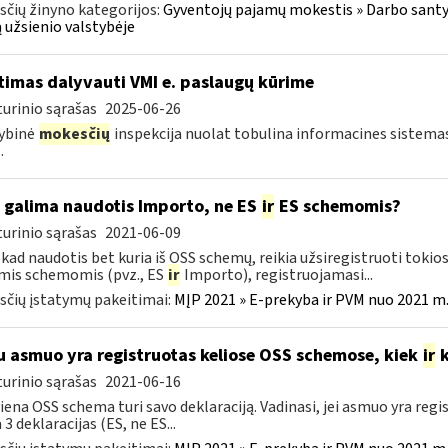
čių žinyno kategorijos:
Gyventojų pajamų mokestis » Darbo santyk
 užsienio valstybėje
timas dalyvauti VMI e. paslaugų kūrime
urinio sąrašas
2025-06-26
ybinė
mokesčių
inspekcija nuolat tobulina informacines sistema
.
 galima naudotis Importo, ne ES
ir
ES schemomis?
urinio sąrašas
2021-06-09
kad naudotis bet kuria iš OSS schemų, reikia užsiregistruoti toki
mis schemomis (pvz., ES
ir
Importo), registruojamasi...
čių įstatymų pakeitimai:
MĮP 2021 » E-prekyba ir PVM nuo 2021 m. 
u asmuo yra registruotas keliose OSS schemose, kiek
ir
k
urinio sąrašas
2021-06-16
iena OSS schema turi savo deklaraciją. Vadinasi, jei asmuo yra reg
 3 deklaracijas (ES, ne ES...