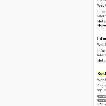
Web t
Infor
sausio
Metai
Mokes
Info
Web t
Infor
sausio
Metai
Kok
Web t
Regis
sąska
apmok
gpmį 17
Palū