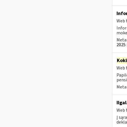
Info
Web t
Infor
mokes
Metai
2025 
Kok
Web t
Papil
pensi
Metai
Ilga
Web t
Į sąr
dekla