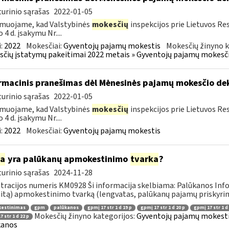
urinio sąrašas
2022-01-05
muojame, kad Valstybinės
mokesčių
inspekcijos prie Lietuvos Res
 4 d. įsakymu Nr....
:
2022
Mokesčiai:
Gyventojų pajamų mokestis
Mokesčių žinyno k
čių įstatymų pakeitimai 2022 metais » Gyventojų pajamų mokesči
rmacinis pranešimas dėl Mėnesinės pajamų mokesčio d
urinio sąrašas
2022-01-05
muojame, kad Valstybinės
mokesčių
inspekcijos prie Lietuvos Res
 4 d. įsakymu Nr....
:
2022
Mokesčiai:
Gyventojų pajamų mokestis
ia
yra palūkanų apmokestinimo
tvarka
?
urinio sąrašas
2024-11-28
tracijos numeris KM0928 Ši informacija skelbiama: Palūkanos Info
itą) apmokestinimo tvarką (lengvatas, palūkanų pajamų priskyrimą 
estinimas
gpm
palūkanos
gpmį 17 str 1 d 19 p
gpmį 17 str 1 d 20 p
gpmį 17 str 1 d
Mokesčių žinyno kategorijos:
Gyventojų pajamų mokestis
 str 1 d 22 p
kanos