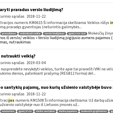
aryti praradus verslo liudijimą?
urinio sąrašas
2018-11-22
tracijos numeris KM0615 Ši informacija skelbiama: Veiklos rūšys
i
jimą praradęs gyventojas (neturintis galimybės...
Mokesčių žiny
praradimas
individuali veikla
verslo liudijimas
gpmį 2 str 22 d
os iš verslo/ veiklos » Verslo liudijimą įsigijusio asmens pajamos (26
jimas, nutraukimas
 nutraukti veiklą?
urinio sąrašas
2019-03-04
 nusprendėte nevykdyti veiklos, turite apie tai pranešti VMI ne vėl
ukimo dienos, pateikiant prašymą (REG812 forma) dėl...
o santykių pajamų, nuo kurių užsienio valstybėje buv
urinio sąrašas
2018-11-22
traci
jos
numeris KM1508 Ši informacija skelbiama: Už darbą užsie
 užsienio valstybėje nuo iš Lietuvos įmonės už...
nuolatinis
gpmį 27 str
darbo santykiai
darbo pajamos
mokesčio grąžinimas
g