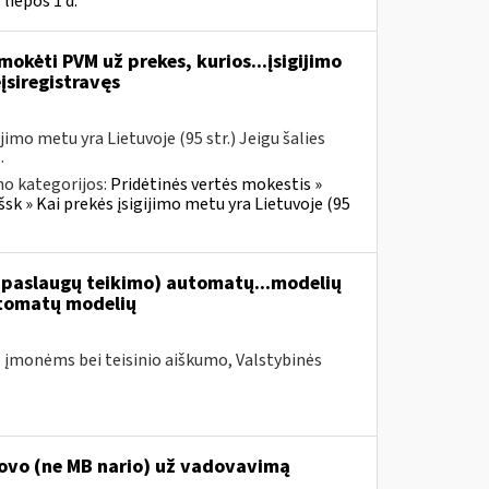
liepos 1 d.
okėti PVM už prekes, kurios...įsigijimo
įsiregistravęs
imo metu yra Lietuvoje (95 str.) Jeigu šalies
.
no kategorijos:
Pridėtinės vertės mokestis »
šsk » Kai prekės įsigijimo metu yra Lietuvoje (95
paslaugų teikimo) automatų...modelių
tomatų modelių
 įmonėms bei teisinio aiškumo, Valstybinės
dovo (ne MB nario) už vadovavimą