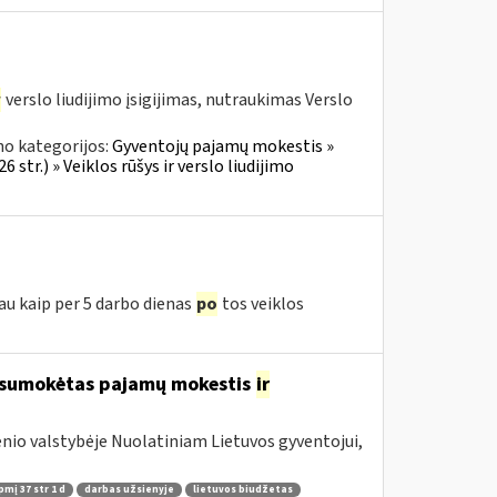
r
verslo liudijimo įsigijimas, nutraukimas Verslo
no kategorijos:
Gyventojų pajamų mokestis »
 str.) » Veiklos rūšys ir verslo liudijimo
iau kaip per 5 darbo dienas
po
tos veiklos
o sumokėtas pajamų mokestis
ir
nio valstybėje Nuolatiniam Lietuvos gyventojui,
pmį 37 str 1 d
darbas užsienyje
lietuvos biudžetas