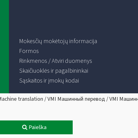
Mokesčių mokėtojų informacija
Formos
Rinkmenos / Atviri duomenys
Skaičiuoklės ir pagalbininkai
Sąskaitos ir įmokų kodai
Machine translation / VMI Машинный перевод / VMI Машин
Paieška