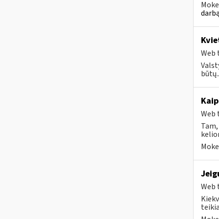
Mokes
darbą
Kvie
Web t
Valst
būtų..
Kaip
Web t
Tam, 
kelio
Mokes
Jeig
Web t
Kiekv
teikia