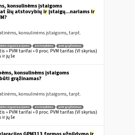
s, konsulinėms įstaigoms
at šių atstovybių
ir
įstaigų...nariams
ir
VM?
atinėms, konsulinėms įstaigoms, tarpt.
nėms organizacijoms
atstovybėms
pvm grąžinimas
s » PVM tarifai » 0 proc. PVM tarifas (VI skyrius)
ir jų še
bėms, konsulinėms įstaigoms
būti grąžinamas?
atinėms, konsulinėms įstaigoms, tarpt.
nėms organizacijoms
atstovybėms
pvm grąžinimas
s » PVM tarifai » 0 proc. PVM tarifas (VI skyrius)
ir jų še
eklaracijos GPM313 formos užpildymo
ir