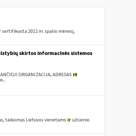
r
sertifikuota 2012 m. spalio mėnesį,
lstybių skirtos informacinės sistemos
KANČIOJI ORGANIZACIJA, ADRESAS
IR
...
fas, taikomas Lietuvos vienetams
ir
užsienio