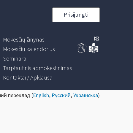
Prisijungti
Mokesčių žinynas
Mokesčių kalendorius
Seminarai
Tarptautinis apmokestinimas
Kontaktai / Apklausa
ний переклад (
English
,
Русский
,
Українська
)