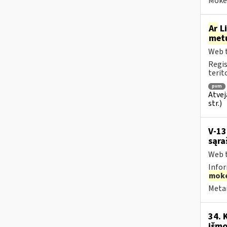
Mokes
Ar
Li
met
Web t
Regis
terit
pvm
Atvej
str.)
V-13
sąra
Web t
Infor
moke
Metai
34. 
išmo