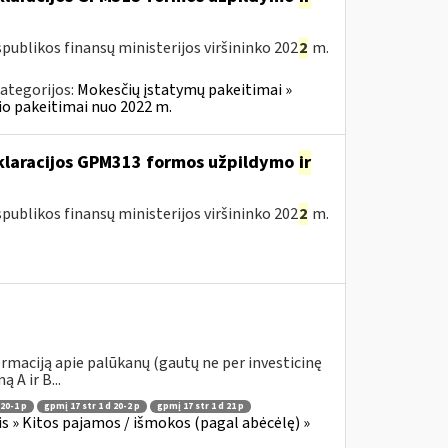
publikos finansų ministerijos viršininko 202
2
m.
ategorijos:
Mokesčių įstatymų pakeitimai »
o pakeitimai nuo 2022 m.
eklaracijos GPM313 formos užpildymo
ir
publikos finansų ministerijos viršininko 202
2
m.
rmaciją apie palūkanų (gautų ne per investicinę
A ir B...
 20-1 p
gpmį 17 str 1 d 20-2 p
gpmį 17 str 1 d 21 p
 » Kitos pajamos / išmokos (pagal abėcėlę) »