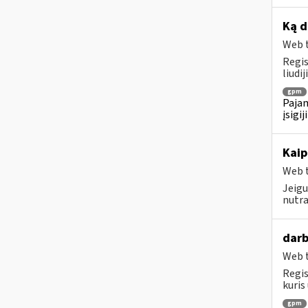
Ką d
Web t
Regis
liudi
gpm
Pajam
įsigi
Kaip
Web t
Jeigu
nutra
darb
Web t
Regis
kuris
gpm