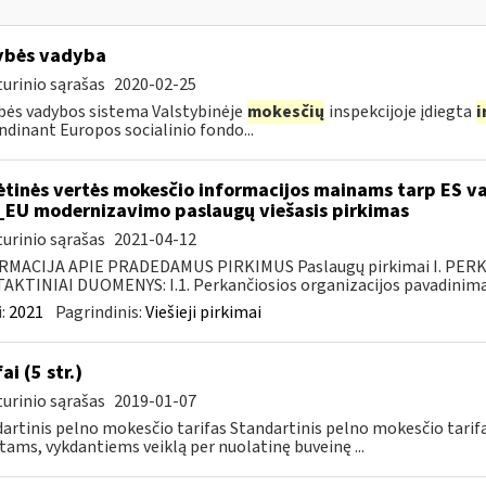
ybės vadyba
urinio sąrašas
2020-02-25
ės vadybos sistema Valstybinėje
mokesčių
inspekcijoje įdiegta
i
ndinant Europos socialinio fondo...
ėtinės vertės mokesčio informacijos mainams tarp ES va
_EU modernizavimo paslaugų viešasis pirkimas
urinio sąrašas
2021-04-12
RMACIJA APIE PRADEDAMUS PIRKIMUS Paslaugų pirkimai I. PER
KTINIAI DUOMENYS: I.1. Perkančiosios organizacijos pavadinimas
:
2021
Pagrindinis:
Viešieji pirkimai
ai (5 str.)
urinio sąrašas
2019-01-07
artinis pelno mokesčio tarifas Standartinis pelno mokesčio tari
tams, vykdantiems veiklą per nuolatinę buveinę ...