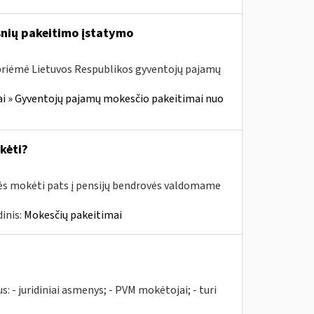
snių pakeitimo įstatymo
 priėmė Lietuvos Respublikos gyventojų pajamų
i » Gyventojų pajamų mokesčio pakeitimai nuo
kėti?
rės mokėti pats į pensijų bendrovės valdomame
inis:
Mokesčių pakeitimai
us: - juridiniai asmenys; - PVM mokėtojai; - turi