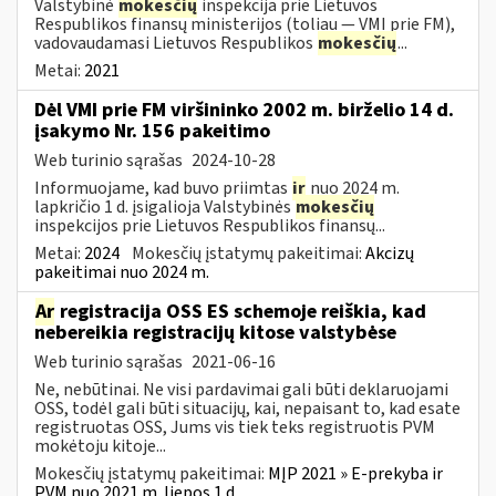
Valstybinė
mokesčių
inspekcija prie Lietuvos
Respublikos finansų ministerijos (toliau — VMI prie FM),
vadovaudamasi Lietuvos Respublikos
mokesčių
...
Metai:
2021
Dėl VMI prie FM viršininko 2002 m. birželio 14 d.
įsakymo Nr. 156 pakeitimo
Web turinio sąrašas
2024-10-28
Informuojame, kad buvo priimtas
ir
nuo 2024 m.
lapkričio 1 d. įsigalioja Valstybinės
mokesčių
inspekcijos prie Lietuvos Respublikos finansų...
Metai:
2024
Mokesčių įstatymų pakeitimai:
Akcizų
pakeitimai nuo 2024 m.
Ar
registracija OSS ES schemoje reiškia, kad
nebereikia registracijų kitose valstybėse
Web turinio sąrašas
2021-06-16
Ne, nebūtinai. Ne visi pardavimai gali būti deklaruojami
OSS, todėl gali būti situacijų, kai, nepaisant to, kad esate
registruotas OSS, Jums vis tiek teks registruotis PVM
mokėtoju kitoje...
Mokesčių įstatymų pakeitimai:
MĮP 2021 » E-prekyba ir
PVM nuo 2021 m. liepos 1 d.