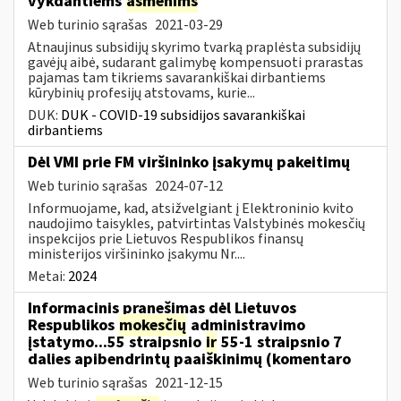
vykdantiems
asmenims
Web turinio sąrašas
2021-03-29
Atnaujinus subsidijų skyrimo tvarką praplėsta subsidijų
gavėjų aibė, sudarant galimybę kompensuoti prarastas
pajamas tam tikriems savarankiškai dirbantiems
kūrybinių profesijų atstovams, kurie...
DUK:
DUK - COVID-19 subsidijos savarankiškai
dirbantiems
Dėl VMI prie FM viršininko įsakymų pakeitimų
Web turinio sąrašas
2024-07-12
Informuojame, kad, atsižvelgiant į Elektroninio kvito
naudojimo taisykles, patvirtintas Valstybinės mokesčių
inspekcijos prie Lietuvos Respublikos finansų
ministerijos viršininko įsakymu Nr....
Metai:
2024
Informacinis pranešimas dėl Lietuvos
Respublikos
mokesčių
administravimo
įstatymo...55 straipsnio
ir
55-1 straipsnio 7
dalies apibendrintų paaiškinimų (komentaro
Web turinio sąrašas
2021-12-15