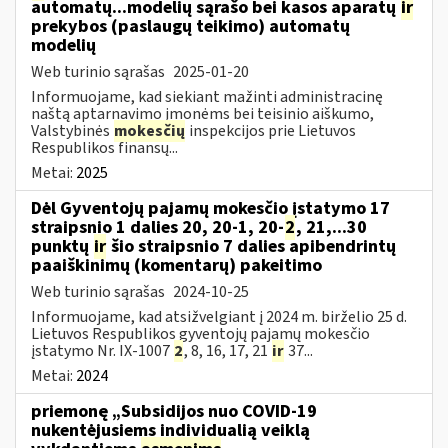
automatų...modelių sąrašo bei kasos aparatų
ir
prekybos (paslaugų teikimo) automatų
modelių
Web turinio sąrašas
2025-01-20
Informuojame, kad siekiant mažinti administracinę
naštą aptarnavimo įmonėms bei teisinio aiškumo,
Valstybinės
mokesčių
inspekcijos prie Lietuvos
Respublikos finansų...
Metai:
2025
Dėl Gyventojų pajamų mokesčio įstatymo 17
straipsnio 1 dalies 20, 20-1, 20-
2
, 21,...30
punktų
ir
šio straipsnio 7 dalies apibendrintų
paaiškinimų (komentarų) pakeitimo
Web turinio sąrašas
2024-10-25
Informuojame, kad atsižvelgiant į 2024 m. birželio 25 d.
Lietuvos Respublikos gyventojų pajamų mokesčio
įstatymo Nr. IX-1007
2
, 8, 16, 17, 21
ir
37...
Metai:
2024
priemonę „Subsidijos nuo COVID-19
nukentėjusiems individualią veiklą