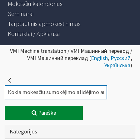
Mokesčių kalendorius
Seminarai
Tarptautinis apmokestinimas
Kontaktai / Apklausa
VMI Machine translation / VMI Машинный перевод /
VMI Машинний переклад (
English
,
Русский
,
Українська
)
Paieška
Kategorijos