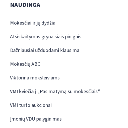
NAUDINGA
Mokesčiai ir jų dydžiai
Atsiskaitymas grynaisiais pinigais
Dažniausiai užduodami klausimai
Mokesčių ABC
Viktorina moksleiviams
VMI kviečia į „Pasimatymą su mokesčiais“
VMI turto aukcionai
Įmonių VDU palyginimas