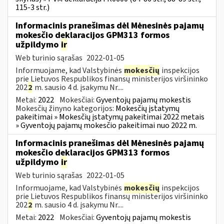
115-3 str.)
Informacinis pranešimas dėl Mėnesinės pajamų
mokesčio deklaracijos GPM313 formos
užpildymo
ir
Web turinio sąrašas
2022-01-05
Informuojame, kad Valstybinės
mokesčių
inspekcijos
prie Lietuvos Respublikos finansų ministerijos viršininko
202
2
m. sausio 4 d. įsakymu Nr....
Metai:
2022
Mokesčiai:
Gyventojų pajamų mokestis
Mokesčių žinyno kategorijos:
Mokesčių įstatymų
pakeitimai » Mokesčių įstatymų pakeitimai 2022 metais
» Gyventojų pajamų mokesčio pakeitimai nuo 2022 m.
Informacinis pranešimas dėl Mėnesinės pajamų
mokesčio deklaracijos GPM313 formos
užpildymo
ir
Web turinio sąrašas
2022-01-05
Informuojame, kad Valstybinės
mokesčių
inspekcijos
prie Lietuvos Respublikos finansų ministerijos viršininko
202
2
m. sausio 4 d. įsakymu Nr....
Metai:
2022
Mokesčiai:
Gyventojų pajamų mokestis