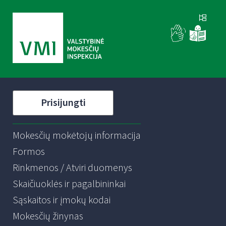
Prisijungti
Mokesčių mokėtojų informacija
Formos
Rinkmenos / Atviri duomenys
Skaičiuoklės ir pagalbininkai
Sąskaitos ir įmokų kodai
Mokesčių žinynas