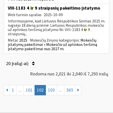
VIII-1183 4
ir
9 straipsnių pakeitimo įstatymo
Web turinio sąrašas
2025-10-09
Informuojame, kad Lietuvos Respublikos Seimas 2025 m.
rugsėjo 18 dieną priėmė: Lietuvos Respublikos mokesčio
už aplinkos teršimą įstatymo Nr. VIII-1183 4
ir
9
straipsnių...
Metai:
2025
Mokesčių žinyno kategorijos:
Mokesčių
įstatymų pakeitimai » Mokesčio už aplinkos teršimą
įstatymo pakeitimai nuo 2027 m.
20 Įrašų(-ai)
Rodoma nuo 2,021 iki 2,040 iš 7,293 irašų.
1
...
101
102
103
...
365