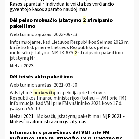
Kasos aparatai » Individualia veikla besiverčiančio
gyventojo kasos aparato naudojimas
Dėl pelno mokesčio įstatymo
2
straipsnio
pakeitimo
Web turinio sąrašas
2023-06-23
Informuojame, kad Lietuvos Respublikos Seimas 2023 m.
birželio 8 d. priėmė Lietuvos Respublikos pelno
mokesčio įstatymo NR. IX-675
2
straipsnio pakeitimo
įstatymą Nr....
Metai:
2023
Dėl teisės akto pakeitimo
Web turinio sąrašas
2021-03-30
Valstybinė
mokesčių
inspekcija prie Lietuvos
Respublikos finansų ministerijos (toliau ― VMI prie FM)
informuoja, kad VMI prie FM viršininko 2021 kovo 17 d.
įsakymu VA-19...
Metai:
2021
Mokesčių įstatymų pakeitimai:
MĮP 2021 »
Mokesčiu administravimo įstatymas
Informacinis pranešimas dėl VMI prie FM
viršininko 2008 m. gruodžio 18 d. įsakymo Nr.