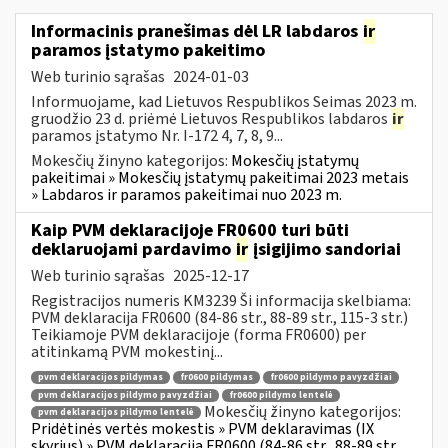
Informacinis pranešimas dėl LR labdaros
ir
paramos įstatymo pakeitimo
Web turinio sąrašas
2024-01-03
Informuojame, kad Lietuvos Respublikos Seimas 2023 m.
gruodžio 23 d. priėmė Lietuvos Respublikos labdaros
ir
paramos įstatymo Nr. I-172 4, 7, 8, 9...
Mokesčių žinyno kategorijos:
Mokesčių įstatymų
pakeitimai » Mokesčių įstatymų pakeitimai 2023 metais
» Labdaros ir paramos pakeitimai nuo 2023 m.
Kaip PVM deklaracijoje FR0600 turi būti
deklaruojami pardavimo
ir
įsigijimo sandoriai
Web turinio sąrašas
2025-12-17
Registracijos numeris KM3239 Ši informacija skelbiama:
PVM deklaracija FR0600 (84-86 str., 88-89 str., 115-3 str.)
Teikiamoje PVM deklaracijoje (forma FR0600) per
atitinkamą PVM mokestinį...
pvm deklaracijos pildymas
fr0600 pildymas
fr0600 pildymo pavyzdžiai
pvm deklaracijos pildymo pavyzdžiai
fr0600 pildymo lentelė
Mokesčių žinyno kategorijos:
pvm deklaracijos pildymo lentelė
Pridėtinės vertės mokestis » PVM deklaravimas (IX
skyrius) » PVM deklaracija FR0600 (84-86 str., 88-89 str.,