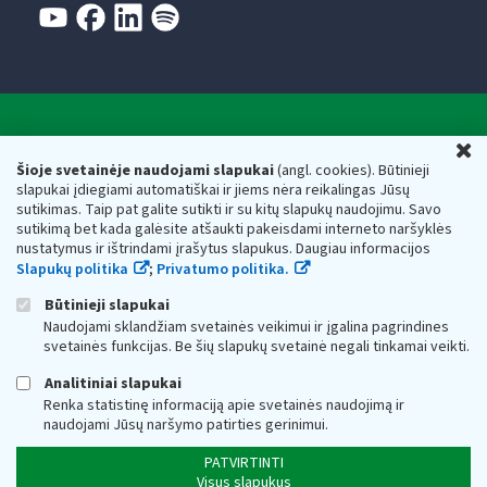
Valstybinė mokesčių inspekcija prie Lietuvos
U
Respublikos finansų ministerijos
Šioje svetainėje naudojami slapukai
(angl. cookies). Būtinieji
slapukai įdiegiami automatiškai ir jiems nėra reikalingas Jūsų
Biudžetinė įstaiga. Juridinio asmens kodas — 188659752,
sutikimas. Taip pat galite sutikti ir su kitų slapukų naudojimu. Savo
adresas: Vasario 16-osios g. 14, 01107 Vilnius, Lietuva, el.paštas:
sutikimą bet kada galėsite atšaukti pakeisdami interneto naršyklės
vmi@vmi.lt
, E. pristatymo dėžutės adresas 188659752
nustatymus ir ištrindami įrašytus slapukus. Daugiau informacijos
Duomenys apie Valstybinę mokesčių inspekciją prie Lietuvos
Slapukų politika
;
Privatumo politika.
Respublikos finansų ministerijos kaupiami ir saugomi Juridinių
asmenų registre
Būtinieji slapukai
Naudojami sklandžiam svetainės veikimui ir įgalina pagrindines
svetainės funkcijas. Be šių slapukų svetainė negali tinkamai veikti.
Analitiniai slapukai
Renka statistinę informaciją apie svetainės naudojimą ir
naudojami Jūsų naršymo patirties gerinimui.
PATVIRTINTI
Visus slapukus