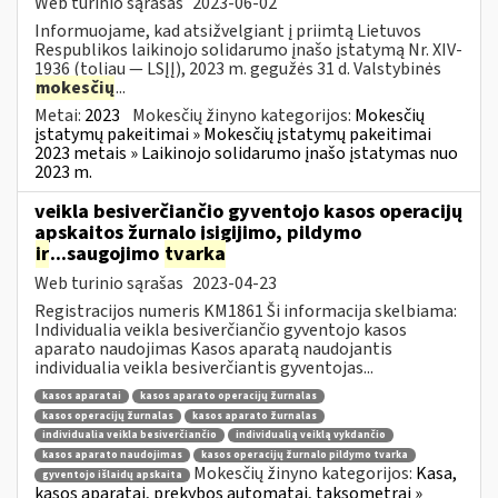
Web turinio sąrašas
2023-06-02
Informuojame, kad atsižvelgiant į priimtą Lietuvos
Respublikos laikinojo solidarumo įnašo įstatymą Nr. XIV-
1936 (toliau — LSĮĮ), 2023 m. gegužės 31 d. Valstybinės
mokesčių
...
Metai:
2023
Mokesčių žinyno kategorijos:
Mokesčių
įstatymų pakeitimai » Mokesčių įstatymų pakeitimai
2023 metais » Laikinojo solidarumo įnašo įstatymas nuo
2023 m.
veikla besiverčiančio gyventojo kasos operacijų
apskaitos žurnalo įsigijimo, pildymo
ir
...saugojimo
tvarka
Web turinio sąrašas
2023-04-23
Registracijos numeris KM1861 Ši informacija skelbiama:
Individualia veikla besiverčiančio gyventojo kasos
aparato naudojimas Kasos aparatą naudojantis
individualia veikla besiverčiantis gyventojas...
kasos aparatai
kasos aparato operacijų žurnalas
kasos operacijų žurnalas
kasos aparato žurnalas
individualia veikla besiverčiančio
individualią veiklą vykdančio
kasos aparato naudojimas
kasos operacijų žurnalo pildymo tvarka
Mokesčių žinyno kategorijos:
Kasa,
gyventojo išlaidų apskaita
kasos aparatai, prekybos automatai, taksometrai »