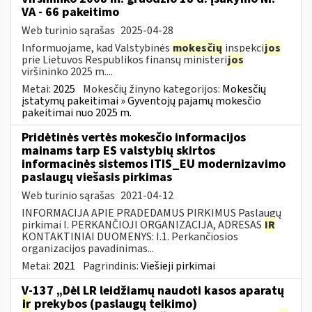
VA - 66 pakeitimo
Web turinio sąrašas
2025-04-28
Informuojame, kad Valstybinės
mokesčių
inspekci
jos
prie Lietuvos Respublikos finansų ministeri
jos
viršininko 2025 m....
Metai:
2025
Mokesčių žinyno kategorijos:
Mokesčių
įstatymų pakeitimai » Gyventojų pajamų mokesčio
pakeitimai nuo 2025 m.
Pridėtinės vertės mokesčio informacijos
mainams tarp ES valstybių skirtos
informacinės sistemos ITIS_EU modernizavimo
paslaugų viešasis pirkimas
Web turinio sąrašas
2021-04-12
INFORMACIJA APIE PRADEDAMUS PIRKIMUS Paslaugų
pirkimai I. PERKANČIOJI ORGANIZACIJA, ADRESAS
IR
KONTAKTINIAI DUOMENYS: I.1. Perkančiosios
organizacijos pavadinimas...
Metai:
2021
Pagrindinis:
Viešieji pirkimai
V-137 „Dėl LR leidžiamų naudoti kasos aparatų
ir
prekybos (paslaugų teikimo)