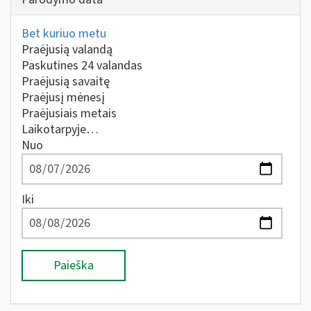
Bet kuriuo metu
Praėjusią valandą
Paskutines 24 valandas
Praėjusią savaitę
Praėjusį mėnesį
Praėjusiais metais
Laikotarpyje…
Nuo
Iki
Paieška