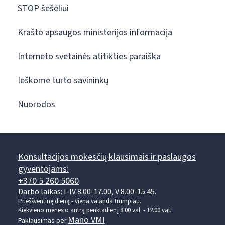
STOP šešėliui
Krašto apsaugos ministerijos informacija
Interneto svetainės atitikties paraiška
Ieškome turto savininkų
Nuorodos
Konsultacijos mokesčių klausimais ir paslaugos
gyventojams:
+370 5 260 5060
Darbo laikas: I-IV 8.00-17.00, V 8.00-15.45.
Prieššventinę dieną - viena valanda trumpiau.
Kiekvieno mėnesio antrą penktadienį 8.00 val. - 12.00 val.
Mano VMI
Paklausimas per