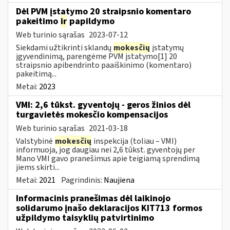
Dėl PVM įstatymo 20 straipsnio komentaro
pakeitimo
ir
papildymo
Web turinio sąrašas
2023-07-12
Siekdami užtikrinti sklandų
mokesčių
įstatymų
įgyvendinimą, parengėme PVM įstatymo[1] 20
straipsnio apibendrinto paaiškinimo (komentaro)
pakeitimą...
Metai:
2023
VMI: 2,6 tūkst. gyventojų - geros žinios dėl
turgavietės mokesčio kompensacijos
Web turinio sąrašas
2021-03-18
Valstybinė
mokesčių
inspekcija (toliau – VMI)
informuoja, jog daugiau nei 2,6 tūkst. gyventojų per
Mano VMI gavo pranešimus apie teigiamą sprendimą
jiems skirti...
Metai:
2021
Pagrindinis:
Naujiena
Informacinis pranešimas dėl laikinojo
solidarumo įnašo deklaracijos KIT713 formos
užpildymo taisyklių patvirtinimo