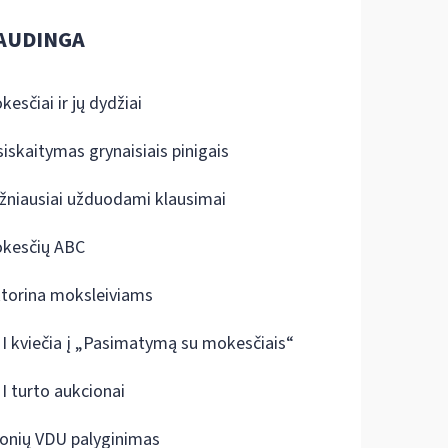
AUDINGA
kesčiai ir jų dydžiai
siskaitymas grynaisiais pinigais
žniausiai užduodami klausimai
kesčių ABC
ktorina moksleiviams
I kviečia į „Pasimatymą su mokesčiais“
I turto aukcionai
onių VDU palyginimas