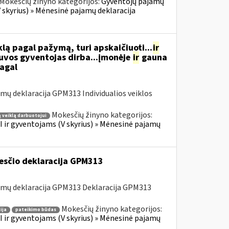
Mokesčių žinyno kategorijos:
Gyventojų pajamų
 skyrius) » Mėnesinė pajamų deklaracija
ą pagal pažymą, turi apskaičiuoti...
ir
tuvos gyventojas dirba...įmonėje
ir
gauna
pagal
ų deklaracija GPM313 Individualios veiklos
Mokesčių žinyno kategorijos:
 veiklą darbuotojui
 ir gyventojams (V skyrius) » Mėnesinė pajamų
esčio deklaracija GPM313
amų deklaracija GPM313 Deklaracija GPM313
Mokesčių žinyno kategorijos:
ija
pateikimo būdas
 ir gyventojams (V skyrius) » Mėnesinė pajamų