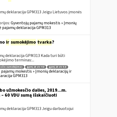
amų deklaracija GPM313 Jeigu Lietuvos įmonės
rijos:
Gyventojų pajamų mokestis » Įmonių
inė pajamų deklaracija GPM313
imo
ir
sumokėjimo
tvarka
?
mų deklaracija GPM313 Kada turi būti
kėjimo terminas:...
sčio sumokėjimas
gpmį 23 str 4 d
gpmį 23 str 5 d
 pajamų mokestis » Įmonių deklaracijų ir
laracija GPM313
bo užmokesčio dalies, 2019...m.
 – 60 VDU sumą išskaičiuoti
mų deklaracija GPM313 Jeigu darbuotojui