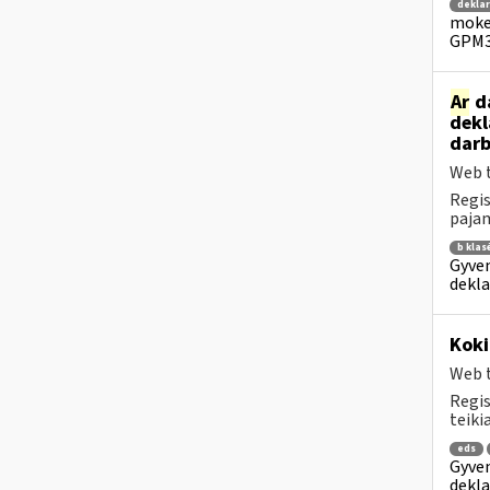
dekla
mokes
GPM3
Ar
da
dekl
darb
Web t
Regis
pajam
b klas
Gyven
dekla
Kok
Web t
Regis
teiki
eds
Gyven
dekla