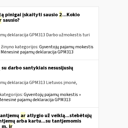
ą pinigai įskaityti sausio
2
...Kokio
r
sausio?
amų deklaracija GPM313 Darbo užmokestis turi
 žinyno kategorijos:
Gyventojų pajamų mokestis
 » Mėnesinė pajamų deklaracija GPM313
su darbo santykiais nesusijusių
amų deklaracija GPM313 Lietuvos įmonė,
kategorijos:
Gyventojų pajamų mokestis »
» Mėnesinė pajamų deklaracija GPM313
 tantjemų
ar
atlygio už veiklą...stebėtojų
ntjemų arba kartu...su tantjemomis
1 m.
ir