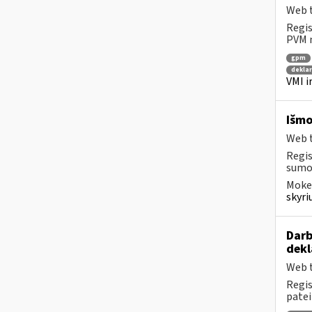
Web t
Regis
PVM m
gpm
dekla
VMI i
Išmo
Web t
Regis
sumok
Mokes
skyri
Darb
dekl
Web t
Regis
patei