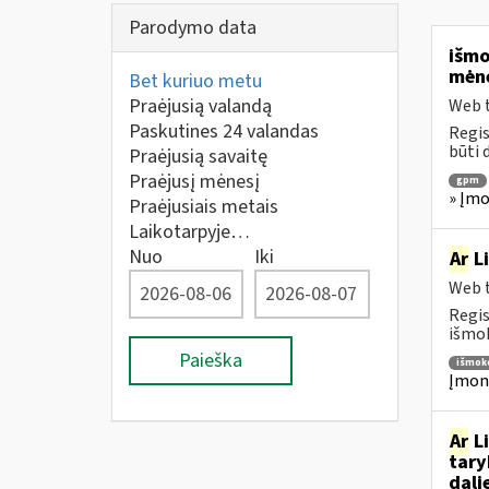
Parodymo data
išmo
mėne
Bet kuriuo metu
Praėjusią valandą
Web t
Paskutines 24 valandas
Regis
būti 
Praėjusią savaitę
Praėjusį mėnesį
gpm
» Įmo
Praėjusiais metais
Laikotarpyje…
Nuo
Iki
Ar
Li
Web t
Regis
išmok
Paieška
išmok
Įmoni
Ar
Li
tary
dali