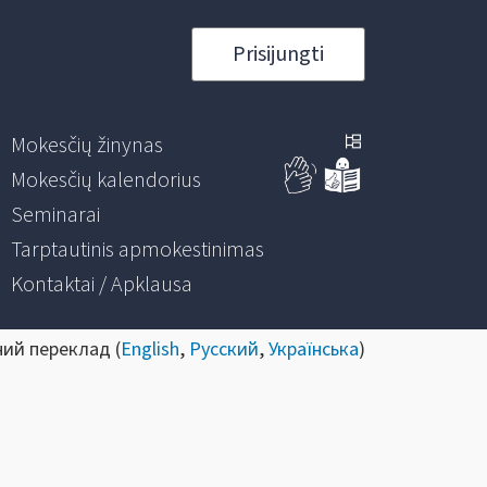
Prisijungti
Mokesčių žinynas
Mokesčių kalendorius
Seminarai
Tarptautinis apmokestinimas
Kontaktai / Apklausa
ний переклад (
English
,
Русский
,
Українська
)