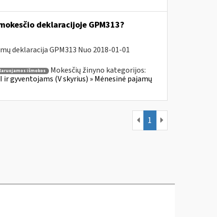
 mokesčio deklaracijoje GPM313?
amų deklaracija GPM313 Nuo 2018-01-01
Mokesčių žinyno kategorijos:
laruojamos išmokos
 ir gyventojams (V skyrius) » Mėnesinė pajamų
1