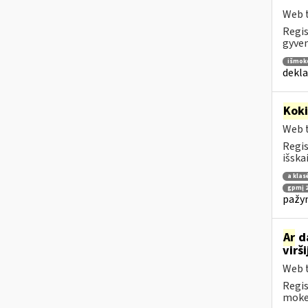
Web t
Regis
gyven
išmok
dekla
Kok
Web t
Regis
išska
a klas
gpmį 2
pažym
Ar
da
virš
Web t
Regis
mokes