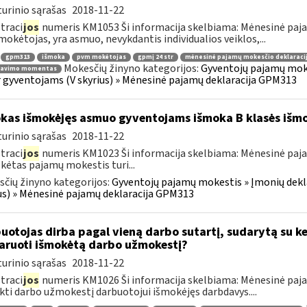
urinio sąrašas
2018-11-22
traci
jos
numeris KM1053 Ši informacija skelbiama: Mėnesinė paj
okėtojas, yra asmuo, nevykdantis individualios veiklos,...
gpm313
išmoka
pvm mokėtojas
gpmį 24 str
mėnesinė pajamų mokesčio deklaraci
Mokesčių žinyno kategorijos:
Gyventojų pajamų moke
ravimo momentas
r gyventojams (V skyrius) » Mėnesinė pajamų deklaracija GPM313
kas išmokėjęs asmuo gyventojams išmoka B klasės išm
urinio sąrašas
2018-11-22
traci
jos
numeris KM1023 Ši informacija skelbiama: Mėnesinė paj
ėtas pajamų mokestis turi...
čių žinyno kategorijos:
Gyventojų pajamų mokestis » Įmonių dekla
us) » Mėnesinė pajamų deklaracija GPM313
uotojas dirba pagal vieną darbo sutartį, sudarytą su ke
aruoti išmokėtą darbo užmokestį?
urinio sąrašas
2018-11-22
traci
jos
numeris KM1026 Ši informacija skelbiama: Mėnesinė paja
kti darbo užmokestį darbuotojui išmokėjęs darbdavys....