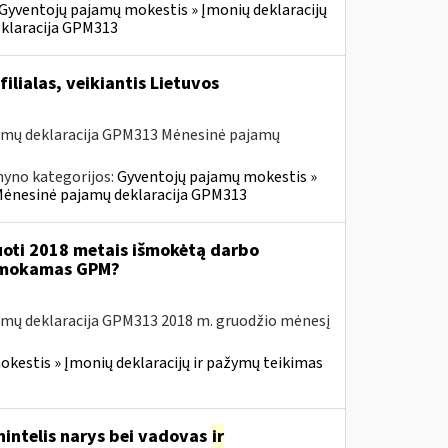
Gyventojų pajamų mokestis » Įmonių deklaracijų
eklaracija GPM313
ilialas, veikiantis Lietuvos
amų deklaracija GPM313 Mėnesinė pajamų
nyno kategorijos:
Gyventojų pajamų mokestis »
» Mėnesinė pajamų deklaracija GPM313
uoti 2018 metais išmokėtą darbo
 sumokamas GPM?
amų deklaracija GPM313 2018 m. gruodžio mėnesį
kestis » Įmonių deklaracijų ir pažymų teikimas
nintelis narys bei vadovas
ir