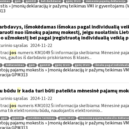
ravimas
gpm
gpm313
keli darbdaviai
gpmį 24 str
mėnesinė pajamų deklaracija
tis » Įmonių deklaracijų ir pažymų teikimas VMI ir gyventojams (V
13
rbdavys, išmokėdamas išmokas pagal individualią veikl
aruoti nuo išmokų pajamų mokestį, jeigu nuolatinis Lie
o užmokestį bei pagal įregistruotą individualią veiklą 
urinio sąrašas
2024-11-22
traci
jos
numeris KM1049 Ši informacija skelbiama: Mėnesinė pajam
os, gautos iš darbdavio priskiriamos B klasės...
ė
deklaravimas
gpm
gpm313
gpmį 22 str
gpmį 24 str
išmoka pagal individualią
tojų pajamų mokestis » Įmonių deklaracijų ir pažymų teikimas VMI
racija GPM313
iu būdu
ir
kada turi būti pateikta mėnesinė pajamų mok
urinio sąrašas
2024-11-22
traci
jos
numeris KM1032 Ši informacija skelbiama: Mėnesinė paj
ama tik elektroniniu būdu, naudojantis elektroninio...
gpm
gpm313
pateikimo terminas
gpmį 24 str
mėnesinė pajamų mokesčio deklarac
tojų pajamų mokestis » Įmonių deklaracijų ir pažymų teikimas VMI
racija GPM313