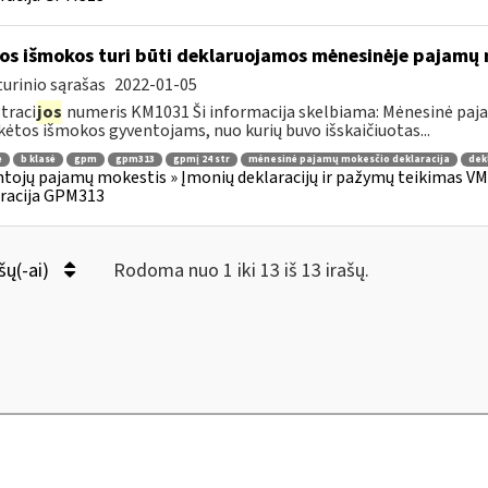
os išmokos turi būti deklaruojamos mėnesinėje pajamų
urinio sąrašas
2022-01-05
traci
jos
numeris KM1031 Ši informacija skelbiama: Mėnesinė paj
ėtos išmokos gyventojams, nuo kurių buvo išskaičiuotas...
ė
b klasė
gpm
gpm313
gpmį 24 str
mėnesinė pajamų mokesčio deklaracija
dek
tojų pajamų mokestis » Įmonių deklaracijų ir pažymų teikimas VMI
racija GPM313
šų(-ai)
Rodoma nuo 1 iki 13 iš 13 irašų.