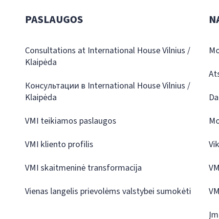
PASLAUGOS
N
Consultations at International House Vilnius /
Mo
Klaipėda
At
Консультации в International House Vilnius /
Klaipėda
Da
VMI teikiamos paslaugos
Mo
VMI kliento profilis
Vi
VMI skaitmeninė transformacija
VM
Vienas langelis prievolėms valstybei sumokėti
VM
Įm