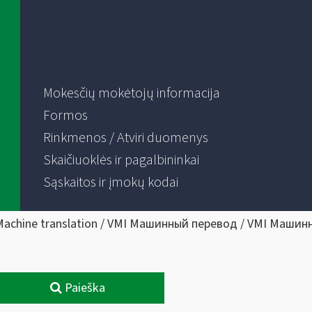
Mokesčių mokėtojų informacija
Formos
Rinkmenos / Atviri duomenys
Skaičiuoklės ir pagalbininkai
Sąskaitos ir įmokų kodai
Machine translation / VMI Машинный перевод / VMI Машин
Paieška