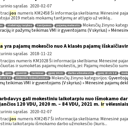
urinio sąrašas
2020-02-07
traci
jos
numeris KM2458 Ši informacija skelbiama: Mėnesinė paj
tojui 2019 metais mokamų tantjemų ar atlygio už veiklą...
Mokesčių žinyno katego
os
stebėtojų tarybos
tantjemos
pajamų mokestis
racijų ir pažymų teikimas VMI ir gyventojams (V skyrius) » Mėnes
ia
yra pajamų mokesčio nuo A klasės pajamų išskaičiav
urinio sąrašas
2018-11-22
tracijos numeris KM1028 Ši informacija skelbiama: Mėnesinė paja
ičiuotas ir sumokėtas pajamų mokestis, jei: Pajamų mokesčio sumo
ė
gpm
gpm313
terminai
gpmį 24 str
darbo užmokestis
gpmį 23 str 3 d
moke
Mokesčių žinyno kategorijos:
Gyventojų
3 str 6 d
mokesčio išskaičiavimas
ų teikimas VMI ir gyventojams (V skyrius) » Mėnesinė pajamų dek
rbdavys gali mokestiniu laikotarpiu nuo išmokamo dar
ijančios 120 VDU, 2020 m. – 84 VDU, 2021 m.
ir
vėlesniais
urinio sąrašas
2020-02-07
traci
jos
numeris KM2457 Ši informacija skelbiama: Mėnesinė paja
tiniu laikotarpiu išmokamo darbo užmokesčio (kuris...