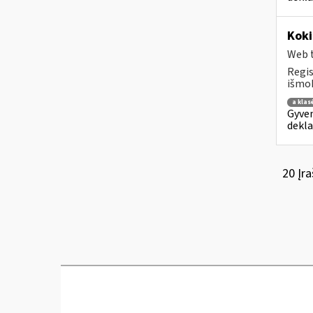
Koki
Web t
Regis
išmok
a klas
Gyven
dekla
20 Įra