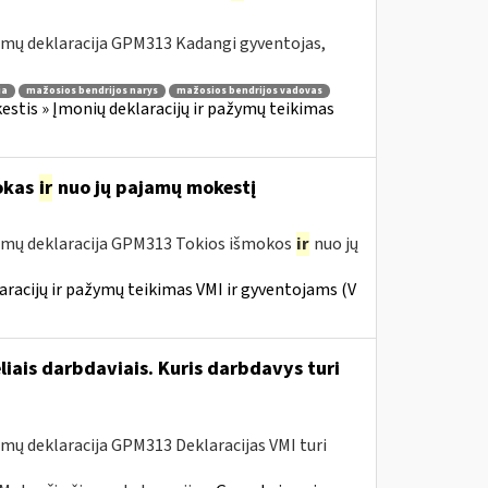
amų deklaracija GPM313 Kadangi gyventojas,
ja
mažosios bendrijos narys
mažosios bendrijos vadovas
stis » Įmonių deklaracijų ir pažymų teikimas
okas
ir
nuo jų pajamų mokestį
amų deklaracija GPM313 Tokios išmokos
ir
nuo jų
racijų ir pažymų teikimas VMI ir gyventojams (V
liais darbdaviais. Kuris darbdavys turi
mų deklaracija GPM313 Deklaracijas VMI turi