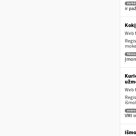
darbd
ir pa
Kok
Web t
Regis
mokes
filiala
Įmoni
Kuri
užmo
Web t
Regis
išmok
avans
VMI i
išmo