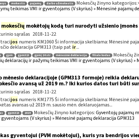
Mokesčių žinyno kategorijos:
avys
mokestis
pajamų
darbo užmokestis
žymų teikimas VMI ir gyventojams (V skyrius) » Mėnesinė pajamų d
į
mokesčių
mokėtojų kodą turi nurodyti užsienio įmonės f
urinio sąrašas
2018-11-22
traci
jos
numeris KM1060 Ši informacija skelbiama: Mėnesinė paj
čio deklaracija GPM313 (taip pat
ir
...
Mokesčių ži
s
gpm
gpm313
gpmį 24 str
mėnesinė deklaracija
filialo kodas
ų deklaracijų ir pažymų teikimas VMI ir gyventojams (V skyrius) 
o mėnesio deklaracijoje (GPM313 formoje) reikia deklar
kesčio avansą už 2019 m.? Iki kurios datos turi būti
urinio sąrašas
2018-11-22
traci
jos
numeris KM1775 Ši informacija skelbiama: Mėnesinė paj
ėtas avansas už 2019 m. sausio mėn. deklaruojamas...
Mokesčių žinyno kategorijos:
Gyventojų pajamų mo
as
gpm313
2019
r gyventojams (V skyrius) » Mėnesinė pajamų deklaracija GPM313
kas gyventojui (PVM mokėtojui), kuris yra bendrijos vie