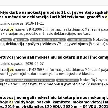
kėjo darbo užmokestį gruodžio 31 d. į gyventojo sąskait
sio mėnesinė deklaracija turi būti teikiama: gruodžio
a
urinio sąrašas
2018-11-22
traci
jos
numeris KM1006 Ši informacija skelbiama: Mėnesinė paj
deklaruojamas gruodžio mėnesio deklaracijoje, nes turi...
Mokesčių
gpm313
gpmį 24 str
mėnesinė pajamų deklaracija
išmokėtos išmokos
nių deklaracijų ir pažymų teikimas VMI ir gyventojams (V skyrius)
etuvos įmonė gali mokestiniu laikotarpiu nuo išmokamų 
urinio sąrašas
2020-02-07
traci
jos
numeris KM2459 Ši informacija skelbiama: Mėnesinė paj
anti gyventojui su darbo santykiais nesusijusias A klasės...
Mokesčių žinyno 
os
su darbo santykiais nesusijusios pajamos
pajamų mokestis
ų deklaracijų ir pažymų teikimas VMI ir gyventojams (V skyrius) 
etuvos įmonė gali mokestiniu laikotarpiu nuo mokamų
boje
ar
valdyboje, paskolų komitete, mokamo vietoj ta
es, 2019 m. viršijančios 120 VDU, 2020 m. – 84 VDU, 202