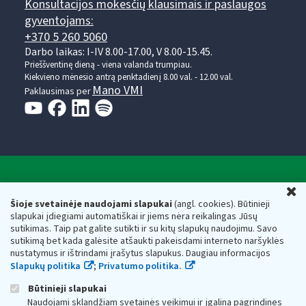
Konsultacijos mokesčių klausimais ir paslaugos
gyventojams:
+370 5 260 5060
Darbo laikas: I-IV 8.00-17.00, V 8.00-15.45.
Prieššventinę dieną - viena valanda trumpiau.
Kiekvieno mėnesio antrą penktadienį 8.00 val. - 12.00 val.
Mano VMI
Paklausimas per
Valstybinė mokesčių inspekcija prie Lietuvos
U
Respublikos finansų ministerijos
Šioje svetainėje naudojami slapukai
(angl. cookies). Būtinieji
slapukai įdiegiami automatiškai ir jiems nėra reikalingas Jūsų
Biudžetinė įstaiga. Juridinio asmens kodas — 188659752,
sutikimas. Taip pat galite sutikti ir su kitų slapukų naudojimu. Savo
adresas: Vasario 16-osios g. 14, 01107 Vilnius, Lietuva, el.paštas:
sutikimą bet kada galėsite atšaukti pakeisdami interneto naršyklės
vmi@vmi.lt
, E. pristatymo dėžutės adresas 188659752
nustatymus ir ištrindami įrašytus slapukus. Daugiau informacijos
Duomenys apie Valstybinę mokesčių inspekciją prie Lietuvos
Slapukų politika
;
Privatumo politika.
Respublikos finansų ministerijos kaupiami ir saugomi Juridinių
asmenų registre
Būtinieji slapukai
Naudojami sklandžiam svetainės veikimui ir įgalina pagrindines