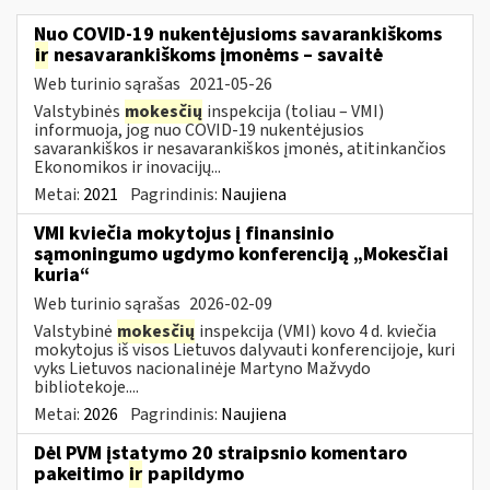
Nuo COVID-19 nukentėjusioms savarankiškoms
ir
nesavarankiškoms įmonėms – savaitė
Web turinio sąrašas
2021-05-26
Valstybinės
mokesčių
inspekcija (toliau – VMI)
informuoja, jog nuo COVID-19 nukentėjusios
savarankiškos ir nesavarankiškos įmonės, atitinkančios
Ekonomikos ir inovacijų...
Metai:
2021
Pagrindinis:
Naujiena
VMI kviečia mokytojus į finansinio
sąmoningumo ugdymo konferenciją „Mokesčiai
kuria“
Web turinio sąrašas
2026-02-09
Valstybinė
mokesčių
inspekcija (VMI) kovo 4 d. kviečia
mokytojus iš visos Lietuvos dalyvauti konferencijoje, kuri
vyks Lietuvos nacionalinėje Martyno Mažvydo
bibliotekoje....
Metai:
2026
Pagrindinis:
Naujiena
Dėl PVM įstatymo 20 straipsnio komentaro
pakeitimo
ir
papildymo