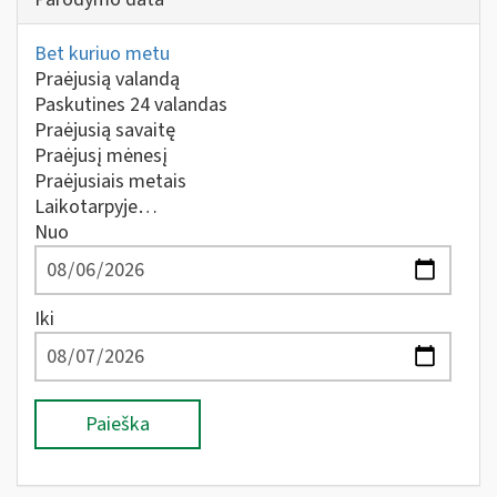
Bet kuriuo metu
Praėjusią valandą
Paskutines 24 valandas
Praėjusią savaitę
Praėjusį mėnesį
Praėjusiais metais
Laikotarpyje…
Nuo
Iki
Paieška