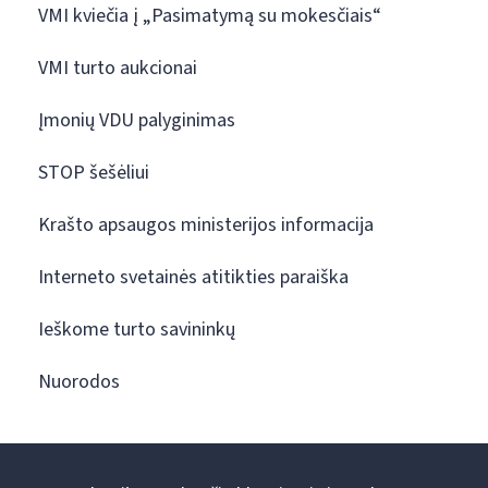
VMI kviečia į „Pasimatymą su mokesčiais“
VMI turto aukcionai
Įmonių VDU palyginimas
STOP šešėliui
Krašto apsaugos ministerijos informacija
Interneto svetainės atitikties paraiška
Ieškome turto savininkų
Nuorodos