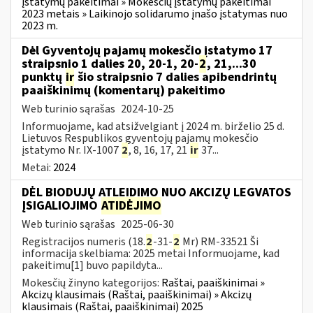
įstatymų pakeitimai » Mokesčių įstatymų pakeitimai
2023 metais » Laikinojo solidarumo įnašo įstatymas nuo
2023 m.
Dėl Gyventojų pajamų mokesčio įstatymo 17
straipsnio 1 dalies 20, 20-1, 20-
2
, 21,...30
punktų
ir
šio straipsnio 7 dalies apibendrintų
paaiškinimų (komentarų) pakeitimo
Web turinio sąrašas
2024-10-25
Informuojame, kad atsižvelgiant į 2024 m. birželio 25 d.
Lietuvos Respublikos gyventojų pajamų mokesčio
įstatymo Nr. IX-1007
2
, 8, 16, 17, 21
ir
37...
Metai:
2024
DĖL BIODUJŲ ATLEIDIMO NUO AKCIZŲ LEGVATOS
ĮSIGALIOJIMO
ATIDĖJIMO
Web turinio sąrašas
2025-06-30
Registracijos numeris (18.
2
-31-
2
Mr) RM-33521 Ši
informacija skelbiama: 2025 metai Informuojame, kad
pakeitimu[1] buvo papildyta...
Mokesčių žinyno kategorijos:
Raštai, paaiškinimai »
Akcizų klausimais (Raštai, paaiškinimai) » Akcizų
klausimais (Raštai, paaiškinimai) 2025