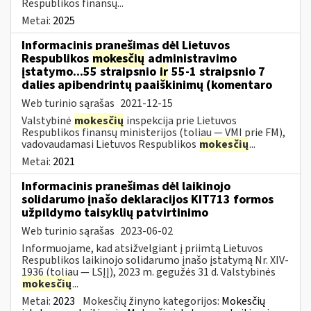
Respublikos finansų...
Metai:
2025
Informacinis pranešimas dėl Lietuvos
Respublikos
mokesčių
administravimo
įstatymo...55 straipsnio
ir
55-1 straipsnio 7
dalies apibendrintų paaiškinimų (komentaro
Web turinio sąrašas
2021-12-15
Valstybinė
mokesčių
inspekcija prie Lietuvos
Respublikos finansų ministerijos (toliau — VMI prie FM),
vadovaudamasi Lietuvos Respublikos
mokesčių
...
Metai:
2021
Informacinis pranešimas dėl laikinojo
solidarumo įnašo deklaracijos KIT713 formos
užpildymo taisyklių patvirtinimo
Web turinio sąrašas
2023-06-02
Informuojame, kad atsižvelgiant į priimtą Lietuvos
Respublikos laikinojo solidarumo įnašo įstatymą Nr. XIV-
1936 (toliau — LSĮĮ), 2023 m. gegužės 31 d. Valstybinės
mokesčių
...
Metai:
2023
Mokesčių žinyno kategorijos:
Mokesčių