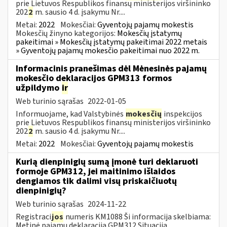
prie Lietuvos Respublikos finansų ministerijos viršininko
202
2
m. sausio 4 d. įsakymu Nr....
Metai:
2022
Mokesčiai:
Gyventojų pajamų mokestis
Mokesčių žinyno kategorijos:
Mokesčių įstatymų
pakeitimai » Mokesčių įstatymų pakeitimai 2022 metais
» Gyventojų pajamų mokesčio pakeitimai nuo 2022 m.
Informacinis pranešimas dėl Mėnesinės pajamų
mokesčio deklaracijos GPM313 formos
užpildymo
ir
Web turinio sąrašas
2022-01-05
Informuojame, kad Valstybinės
mokesčių
inspekcijos
prie Lietuvos Respublikos finansų ministerijos viršininko
202
2
m. sausio 4 d. įsakymu Nr....
Metai:
2022
Mokesčiai:
Gyventojų pajamų mokestis
Kurią dienpinigių sumą įmonė turi deklaruoti
formoje GPM312, jei maitinimo išlaidos
dengiamos tik dalimi visų priskaičiuotų
dienpinigių?
Web turinio sąrašas
2024-11-22
Registraci
jos
numeris KM1088 Ši informacija skelbiama:
Metinė pajamų deklaracija GPM312 Situacija