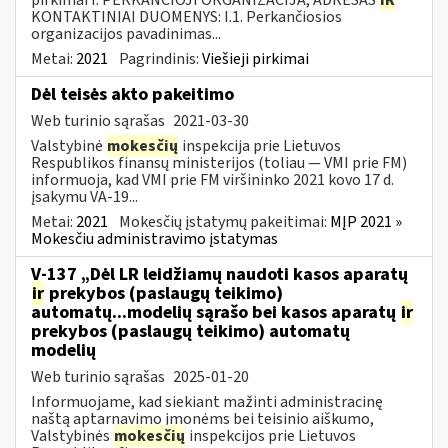
KONTAKTINIAI DUOMENYS: I.1. Perkančiosios
organizacijos pavadinimas...
Metai:
2021
Pagrindinis:
Viešieji pirkimai
Dėl teisės akto pakeitimo
Web turinio sąrašas
2021-03-30
Valstybinė
mokesčių
inspekcija prie Lietuvos
Respublikos finansų ministerijos (toliau ― VMI prie FM)
informuoja, kad VMI prie FM viršininko 2021 kovo 17 d.
įsakymu VA-19...
Metai:
2021
Mokesčių įstatymų pakeitimai:
MĮP 2021 »
Mokesčiu administravimo įstatymas
V-137 „Dėl LR leidžiamų naudoti kasos aparatų
ir
prekybos (paslaugų teikimo)
automatų...modelių sąrašo bei kasos aparatų
ir
prekybos (paslaugų teikimo) automatų
modelių
Web turinio sąrašas
2025-01-20
Informuojame, kad siekiant mažinti administracinę
naštą aptarnavimo įmonėms bei teisinio aiškumo,
Valstybinės
mokesčių
inspekcijos prie Lietuvos