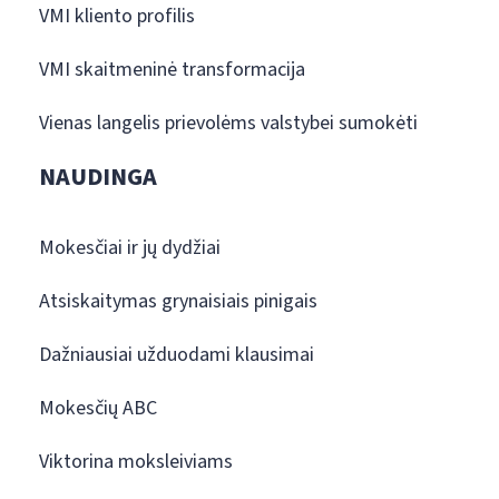
VMI kliento profilis
VMI skaitmeninė transformacija
Vienas langelis prievolėms valstybei sumokėti
NAUDINGA
Mokesčiai ir jų dydžiai
Atsiskaitymas grynaisiais pinigais
Dažniausiai užduodami klausimai
Mokesčių ABC
Viktorina moksleiviams