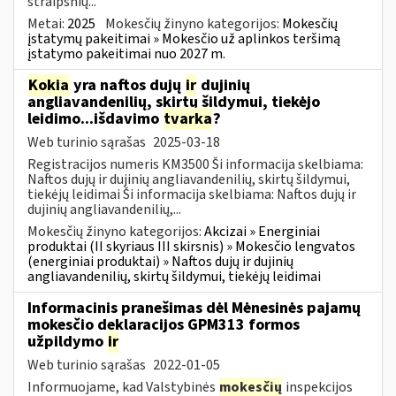
straipsnių...
Metai:
2025
Mokesčių žinyno kategorijos:
Mokesčių
įstatymų pakeitimai » Mokesčio už aplinkos teršimą
įstatymo pakeitimai nuo 2027 m.
Kokia
yra naftos dujų
ir
dujinių
angliavandenilių, skirtų šildymui, tiekėjo
leidimo...išdavimo
tvarka
?
Web turinio sąrašas
2025-03-18
Registracijos numeris KM3500 Ši informacija skelbiama:
Naftos dujų ir dujinių angliavandenilių, skirtų šildymui,
tiekėjų leidimai Ši informacija skelbiama: Naftos dujų ir
dujinių angliavandenilių,...
Mokesčių žinyno kategorijos:
Akcizai » Energiniai
produktai (II skyriaus III skirsnis) » Mokesčio lengvatos
(energiniai produktai) » Naftos dujų ir dujinių
angliavandenilių, skirtų šildymui, tiekėjų leidimai
Informacinis pranešimas dėl Mėnesinės pajamų
mokesčio deklaracijos GPM313 formos
užpildymo
ir
Web turinio sąrašas
2022-01-05
Informuojame, kad Valstybinės
mokesčių
inspekcijos