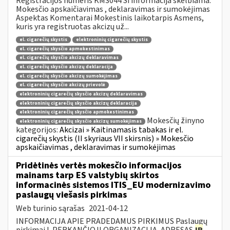
Registracijos numeris KM3044 Ši informacija skelbiama:
Mokesčio apskaičiavimas , deklaravimas ir sumokėjimas
Aspektas Komentarai Mokestinis laikotarpis Asmens,
kuris yra registruotas akcizų už...
el. cigarečių skystis
elektroninių cigarečių skystis
el. cigarečių skysčio apmokestinimas
el. cigarečių skysčio akcizų deklaravimas
el. cigarečių skysčio akcizų deklaracija
el. cigarečių skysčio akcizų sumokėjimas
el. cigarečių skysčio akcizų prievolė
elektroninių cigarečių skysčio akcizų deklaravimas
elektroninių cigarečių skysčio akcizų deklaracija
elektroninių cigarečių skysčio apmokestinimas
Mokesčių žinyno
elektroninių cigarečių skysčio akcizų sumokėjimas
kategorijos:
Akcizai » Kaitinamasis tabakas ir el.
cigarečių skystis (II skyriaus VII skirsnis) » Mokesčio
apskaičiavimas , deklaravimas ir sumokėjimas
Pridėtinės vertės mokesčio informacijos
mainams tarp ES valstybių skirtos
informacinės sistemos ITIS_EU modernizavimo
paslaugų viešasis pirkimas
Web turinio sąrašas
2021-04-12
INFORMACIJA APIE PRADEDAMUS PIRKIMUS Paslaugų
pirkimai I. PERKANČIOJI ORGANIZACIJA, ADRESAS
IR