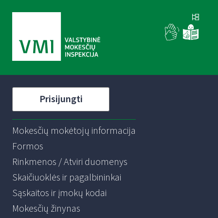
Prisijungti
Mokesčių mokėtojų informacija
Formos
Rinkmenos / Atviri duomenys
Skaičiuoklės ir pagalbininkai
Sąskaitos ir įmokų kodai
Mokesčių žinynas