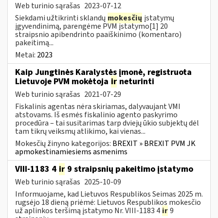
Web turinio sąrašas
2023-07-12
Siekdami užtikrinti sklandų
mokesčių
įstatymų
įgyvendinimą, parengėme PVM įstatymo[1] 20
straipsnio apibendrinto paaiškinimo (komentaro)
pakeitimą...
Metai:
2023
Kaip Jungtinės Karalystės įmonė, registruota
Lietuvoje PVM mokėtoja
ir
neturinti
Web turinio sąrašas
2021-07-29
Fiskalinis agentas nėra skiriamas, dalyvaujant VMI
atstovams. Iš esmės fiskalinio agento paskyrimo
procedūra – tai susitarimas tarp dviejų ūkio subjektų dėl
tam tikrų veiksmų atlikimo, kai vienas...
Mokesčių žinyno kategorijos:
BREXIT » BREXIT PVM JK
apmokestinamiesiems asmenims
VIII-1183 4
ir
9 straipsnių pakeitimo įstatymo
Web turinio sąrašas
2025-10-09
Informuojame, kad Lietuvos Respublikos Seimas 2025 m.
rugsėjo 18 dieną priėmė: Lietuvos Respublikos mokesčio
už aplinkos teršimą įstatymo Nr. VIII-1183 4
ir
9