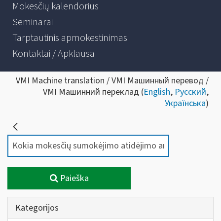
Mokesčių kalendorius
Seminarai
Tarptautinis apmokestinimas
Kontaktai / Apklausa
VMI Machine translation / VMI Машинный перевод /
VMI Машинний переклад (
English
,
Русский
,
Українська
)
Paieška
Kategorijos