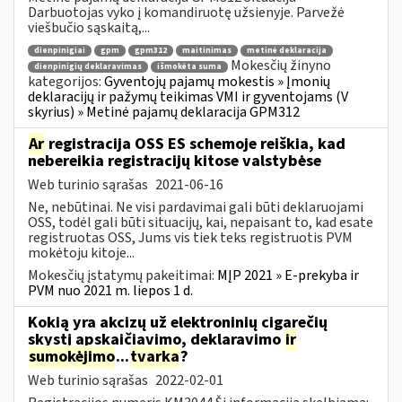
Darbuotojas vyko į komandiruotę užsienyje. Parvežė
viešbučio sąskaitą,...
dienpinigiai
gpm
gpm312
maitinimas
metinė deklaracija
Mokesčių žinyno
dienpinigių deklaravimas
išmokėta suma
kategorijos:
Gyventojų pajamų mokestis » Įmonių
deklaracijų ir pažymų teikimas VMI ir gyventojams (V
skyrius) » Metinė pajamų deklaracija GPM312
Ar
registracija OSS ES schemoje reiškia, kad
nebereikia registracijų kitose valstybėse
Web turinio sąrašas
2021-06-16
Ne, nebūtinai. Ne visi pardavimai gali būti deklaruojami
OSS, todėl gali būti situacijų, kai, nepaisant to, kad esate
registruotas OSS, Jums vis tiek teks registruotis PVM
mokėtoju kitoje...
Mokesčių įstatymų pakeitimai:
MĮP 2021 » E-prekyba ir
PVM nuo 2021 m. liepos 1 d.
Kokią yra akcizų už elektroninių cigarečių
skystį apskaičiavimo, deklaravimo
ir
sumokėjimo
...
tvarka
?
Web turinio sąrašas
2022-02-01