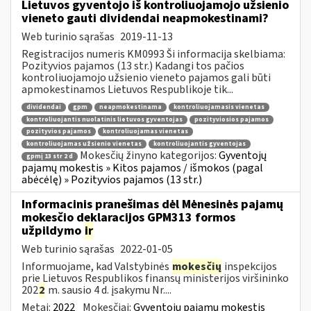
Lietuvos gyventojo iš kontroliuojamojo užsienio
vieneto gauti dividendai neapmokestinami?
Web turinio sąrašas
2019-11-13
Registracijos numeris KM0993 Ši informacija skelbiama:
Pozityvios pajamos (13 str.) Kadangi tos pačios
kontroliuojamojo užsienio vieneto pajamos gali būti
apmokestinamos Lietuvos Respublikoje tik...
dividendai
gpm
neapmokestinama
kontroliuojamasis vienetas
kontroliuojantis nuolatinis lietuvos gyventojas
pozityviosios pajamos
pozityvios pajamos
kontroliuojamas vienetas
kontroliuojamas užsienio vienetas
kontroliuojantis gyventojas
Mokesčių žinyno kategorijos:
Gyventojų
gpmį 13 str 2 d
pajamų mokestis » Kitos pajamos / išmokos (pagal
abėcėlę) » Pozityvios pajamos (13 str.)
Informacinis pranešimas dėl Mėnesinės pajamų
mokesčio deklaracijos GPM313 formos
užpildymo
ir
Web turinio sąrašas
2022-01-05
Informuojame, kad Valstybinės
mokesčių
inspekcijos
prie Lietuvos Respublikos finansų ministerijos viršininko
202
2
m. sausio 4 d. įsakymu Nr....
Metai:
2022
Mokesčiai:
Gyventojų pajamų mokestis