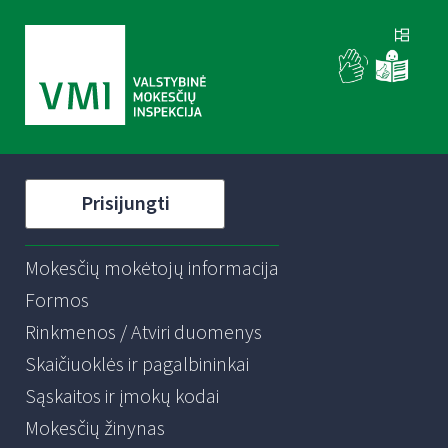
Prisijungti
Mokesčių mokėtojų informacija
Formos
Rinkmenos / Atviri duomenys
Skaičiuoklės ir pagalbininkai
Sąskaitos ir įmokų kodai
Mokesčių žinynas