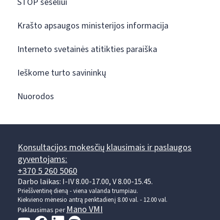
STOP šešėliui
Krašto apsaugos ministerijos informacija
Interneto svetainės atitikties paraiška
Ieškome turto savininkų
Nuorodos
Konsultacijos mokesčių klausimais ir paslaugos
gyventojams:
+370 5 260 5060
Darbo laikas: I-IV 8.00-17.00, V 8.00-15.45.
Prieššventinę dieną - viena valanda trumpiau.
Kiekvieno mėnesio antrą penktadienį 8.00 val. - 12.00 val.
Mano VMI
Paklausimas per