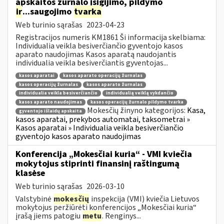
apskaitos žurnalo įsigijimo, pildymo
ir
...saugojimo
tvarka
Web turinio sąrašas
2023-04-23
Registracijos numeris KM1861 Ši informacija skelbiama:
Individualia veikla besiverčiančio gyventojo kasos
aparato naudojimas Kasos aparatą naudojantis
individualia veikla besiverčiantis gyventojas...
kasos aparatai
kasos aparato operacijų žurnalas
kasos operacijų žurnalas
kasos aparato žurnalas
individualia veikla besiverčiančio
individualią veiklą vykdančio
kasos aparato naudojimas
kasos operacijų žurnalo pildymo tvarka
Mokesčių žinyno kategorijos:
Kasa,
gyventojo išlaidų apskaita
kasos aparatai, prekybos automatai, taksometrai »
Kasos aparatai » Individualia veikla besiverčiančio
gyventojo kasos aparato naudojimas
Konferencija „Mokesčiai kuria“ - VMI kviečia
mokytojus stiprinti finansinį raštingumą
klasėse
Web turinio sąrašas
2026-03-10
Valstybinė
mokesčių
inspekcija (VMI) kviečia Lietuvos
mokytojus peržiūrėti konferencijos „Mokesčiai kuria“
įrašą jiems patogiu
metu
. Renginys...