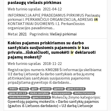
paslaugų viešasis pirkimas
Web turinio sąrašas
2021-04-12
INFORMACIJA APIE PRADEDAMUS PIRKIMUS Paslaugų
pirkimai I. PERKANČIOJI ORGANIZACIJA, ADRESAS
IR
KONTAKTINIAI DUOMENYS: I.1. Perkančiosios
organizacijos pavadinimas...
Metai:
2021
Pagrindinis:
Viešieji pirkimai
Kokios pajamos priskiriamos su darbo
santykiais susijusiomis pajamomis
ir
kas
privalo...išskaičiuoti, sumokėti
ir
deklaruoti
pajamų mokestį?
Web turinio sąrašas
2018-11-22
Registracijos numeris KM0288 Ši informacija skelbiama:
Už darbą Lietuvoje Su darbo santykiais arba jų esmę
atitinkančiais santykiais susijusiomis pajamomis
pripažįstama gyventojo iš darbdavio...
fr0572
fr0573
gpm
gpm312
gpm313
gpmį 2 str 31 d
gpmį 23 str 1 d
darbo santykiai
darbo pajamos
darbas lietuvoje
Mokesčių žinyno kategorijos:
moka darbdavys
gpmį 22 str 3 d
Gyventojų pajamų mokestis » Darbo santykių pajamos
(gautos iš Lietuvos darbdavio) » Už darbą Lietuvoje