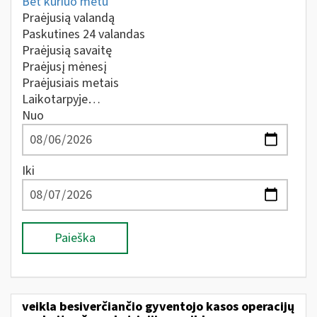
Bet kuriuo metu
Praėjusią valandą
Paskutines 24 valandas
Praėjusią savaitę
Praėjusį mėnesį
Praėjusiais metais
Laikotarpyje…
Nuo
Iki
Paieška
veikla besiverčiančio gyventojo kasos operacijų