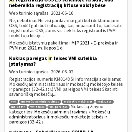
nebereikia registracijų kitose valstybėse
Web turinio sąrašas
2021-06-16
Ne, nebūtinai. Ne visi pardavimai gali būti deklaruojami
OSS, todėl gali būti situacijų, kai, nepaisant to, kad esate
registruotas OSS, Jums vis tiek teks registruotis PVM
mokėtoju kitoje...
Mokesčių įstatymų pakeitimai:
MĮP 2021 » E-prekyba ir
PVM nuo 2021 m. liepos 1 d.
Kokias pareigas
ir
teises VMI suteikia
įstatymas?
Web turinio sąrašas
2026-06-02
Registracijos numeris KM0148 Ši informacija skelbiama:
Mokesčių administratoriaus ir mokesčių mokėtojo teisės
ir pareigos (32-42 str.) VMI pareigos VMI teisės Skatinti
savanorišką mokesčių...
vmi
mokesčių administravimas
mokesčių mokėtojas
maį 32 str.
Mokesčių žinyno
maį 33 str.
vmi teisės
vmi pareigos
kategorijos:
Mokesčių administravimas » Mokesčių
administratoriaus ir mokesčių mokėtojo teisės ir
pareigos (32-42 s