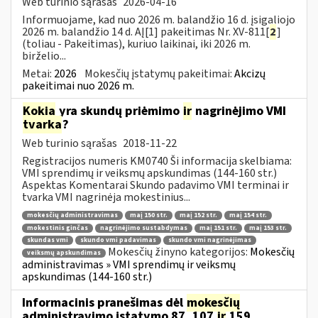
Web turinio sąrašas
2026-04-16
Informuojame, kad nuo 2026 m. balandžio 16 d. įsigaliojo
2026 m. balandžio 14 d. AĮ[1] pakeitimas Nr. XV-811[
2
]
(toliau - Pakeitimas), kuriuo laikinai, iki 2026 m.
birželio...
Metai:
2026
Mokesčių įstatymų pakeitimai:
Akcizų
pakeitimai nuo 2026 m.
Kokia
yra skundų priėmimo
ir
nagrinėjimo VMI
tvarka
?
Web turinio sąrašas
2018-11-22
Registracijos numeris KM0740 Ši informacija skelbiama:
VMI sprendimų ir veiksmų apskundimas (144-160 str.)
Aspektas Komentarai Skundo padavimo VMI terminai ir
tvarka VMI nagrinėja mokestinius...
mokesčių administravimas
maį 150 str.
maį 152 str.
maį 154 str.
mokestinis ginčas
nagrinėjimo sustabdymas
maį 151 str.
maį 153 str.
skundas vmi
skundo vmi padavimas
skundo vmi nagrinėjimas
Mokesčių žinyno kategorijos:
Mokesčių
veiksmų apskundimas
administravimas » VMI sprendimų ir veiksmų
apskundimas (144-160 str.)
Informacinis pranešimas dėl
mokesčių
administravimo įstatymo 87, 107
ir
159