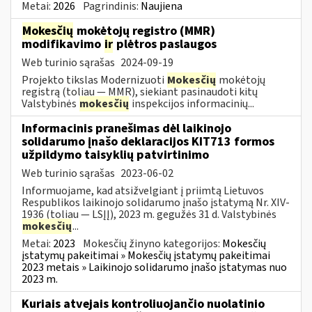
Metai:
2026
Pagrindinis:
Naujiena
Mokesčių
mokėtojų registro (MMR)
modifikavimo
ir
plėtros paslaugos
Web turinio sąrašas
2024-09-19
Projekto tikslas Modernizuoti
Mokesčių
mokėtojų
registrą (toliau — MMR), siekiant pasinaudoti kitų
Valstybinės
mokesčių
inspekcijos informacinių...
Informacinis pranešimas dėl laikinojo
solidarumo įnašo deklaracijos KIT713 formos
užpildymo taisyklių patvirtinimo
Web turinio sąrašas
2023-06-02
Informuojame, kad atsižvelgiant į priimtą Lietuvos
Respublikos laikinojo solidarumo įnašo įstatymą Nr. XIV-
1936 (toliau — LSĮĮ), 2023 m. gegužės 31 d. Valstybinės
mokesčių
...
Metai:
2023
Mokesčių žinyno kategorijos:
Mokesčių
įstatymų pakeitimai » Mokesčių įstatymų pakeitimai
2023 metais » Laikinojo solidarumo įnašo įstatymas nuo
2023 m.
Kuriais atvejais kontroliuojančio nuolatinio