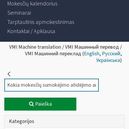
Mokesčių kalendorius
Seminarai
Tarptautinis apmokestinimas
Kontaktai / Apklausa
VMI Machine translation / VMI Машинный перевод /
VMI Машинний переклад (
English
,
Русский
,
Українська
)
Paieška
Kategorijos