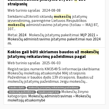
straipsnių
Web turinio sąrašas
2024-08-08
Siekdami užtikrinti sklandų
mokesčių
įstatymų
įgyvendinimą, parengėme Lietuvos Respublikos
mokesčių
administravimo įstatymo (toliau — MAĮ) 87,
107...
Metai:
2024
Mokesčių įstatymų pakeitimai:
MĮP 2021 »
Mokesčių administravimo įstatymo pakeitimai nuo 2024
m.
Kokios gali būti skiriamos baudos už
mokesčių
įstatymų reikalavimų pažeidimus pagal
Web turinio sąrašas
2025-06-03
Registracijos numeris KM3549 Ši informacija skelbiama:
Mokesčių mokėtojų atsakomybė MAĮ straipsnis
Pažeidimas ir baudos dydis 139 straipsnis. Baudos už
mokesčių įstatymų pažeidimus Jeigu mokesčių...
baudos dydis
mokesčių įstatymų reikalavimų pažeidimai
Mokesčių žinyno
mokesčių pažeidimas
baudos pagal maį
kategorijos:
Mokesčių administravimas » Mokesčių
mokėtojų atsakomybė