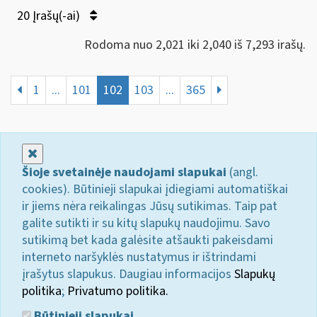
20 Įrašų(-ai)
Rodoma nuo 2,021 iki 2,040 iš 7,293 irašų.
1
...
101
102
103
...
365
Uždaryti
Šioje svetainėje naudojami slapukai
(angl.
cookies). Būtinieji slapukai įdiegiami automatiškai
ir jiems nėra reikalingas Jūsų sutikimas. Taip pat
galite sutikti ir su kitų slapukų naudojimu. Savo
sutikimą bet kada galėsite atšaukti pakeisdami
interneto naršyklės nustatymus ir ištrindami
įrašytus slapukus. Daugiau informacijos
Slapukų
politika
;
Privatumo politika.
Būtinieji slapukai