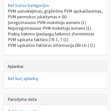
Bet kurios kategorijos
PVM sumokėjimas, grąžintino PVM apskaičiavimas,
PVM permokos įskaitymas ir
(8)
Įsiregistravusio PVM mokėtoju asmens
(1)
Neįsiregistravusio PVM mokėtoju asmens
(1)
Prekių tiekimo (paslaugų teikimo) įforminimas
PVM sąskaita faktūra (78-1, 7
(1)
PVM sąskaitos faktūros informacija (80 str.)
(1)
Aplankai
Bet kurį aplanką
Parodymo data