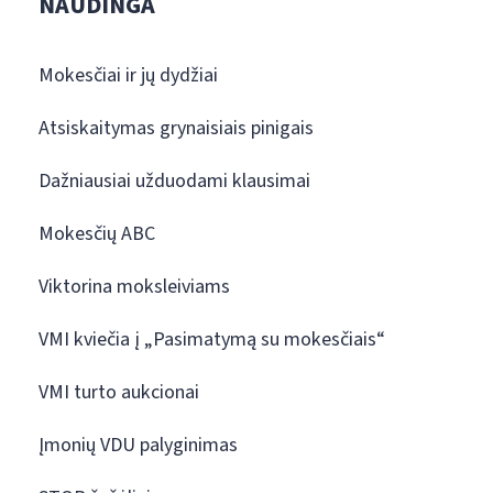
NAUDINGA
Mokesčiai ir jų dydžiai
Atsiskaitymas grynaisiais pinigais
Dažniausiai užduodami klausimai
Mokesčių ABC
Viktorina moksleiviams
VMI kviečia į „Pasimatymą su mokesčiais“
VMI turto aukcionai
Įmonių VDU palyginimas