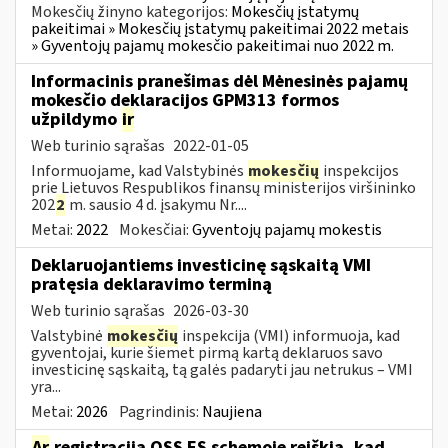
Mokesčių žinyno kategorijos:
Mokesčių įstatymų
pakeitimai » Mokesčių įstatymų pakeitimai 2022 metais
» Gyventojų pajamų mokesčio pakeitimai nuo 2022 m.
Informacinis pranešimas dėl Mėnesinės pajamų
mokesčio deklaracijos GPM313 formos
užpildymo
ir
Web turinio sąrašas
2022-01-05
Informuojame, kad Valstybinės
mokesčių
inspekcijos
prie Lietuvos Respublikos finansų ministerijos viršininko
202
2
m. sausio 4 d. įsakymu Nr....
Metai:
2022
Mokesčiai:
Gyventojų pajamų mokestis
Deklaruojantiems investicinę sąskaitą VMI
pratęsia deklaravimo terminą
Web turinio sąrašas
2026-03-30
Valstybinė
mokesčių
inspekcija (VMI) informuoja, kad
gyventojai, kurie šiemet pirmą kartą deklaruos savo
investicinę sąskaitą, tą galės padaryti jau netrukus – VMI
yra...
Metai:
2026
Pagrindinis:
Naujiena
Ar
registracija OSS ES schemoje reiškia, kad