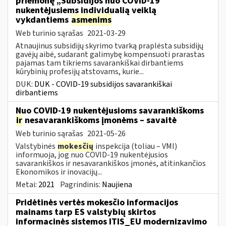
priemonę „Subsidijos nuo COVID-19
nukentėjusiems individualią veiklą
vykdantiems
asmenims
Web turinio sąrašas
2021-03-29
Atnaujinus subsidijų skyrimo tvarką praplėsta subsidijų
gavėjų aibė, sudarant galimybę kompensuoti prarastas
pajamas tam tikriems savarankiškai dirbantiems
kūrybinių profesijų atstovams, kurie...
DUK:
DUK - COVID-19 subsidijos savarankiškai
dirbantiems
Nuo COVID-19 nukentėjusioms savarankiškoms
ir
nesavarankiškoms įmonėms – savaitė
Web turinio sąrašas
2021-05-26
Valstybinės
mokesčių
inspekcija (toliau – VMI)
informuoja, jog nuo COVID-19 nukentėjusios
savarankiškos ir nesavarankiškos įmonės, atitinkančios
Ekonomikos ir inovacijų...
Metai:
2021
Pagrindinis:
Naujiena
Pridėtinės vertės mokesčio informacijos
mainams tarp ES valstybių skirtos
informacinės sistemos ITIS_EU modernizavimo