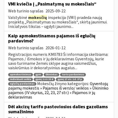
VMI kviečia į „Pasimatymą su mokesčiais“
Web turinio sąrašas
2025-09-22
Valstybinė
mokesčių
inspekcija (VMI) pradeda naują
projektą „Pasimatymas su mokesčiais“, skirtą jaunimui.
Iniciatyvos tikslas – ugdyti jaunimo...
Kaip apmokestinamos pajamos iš eglučių
pardavimo?
Web turinio sąrašas
2026-01-12
Registracijos numeris KM0783 Ši informacija skelbiama:
Pajamos / išmokos ir jų deklaravimas Gyventojų, kurie
savo turimame žemės sklype augina vaismedžius,
vaiskrūmius ir dekoratyvinius augalus...
apmokestinimas
gpm
ūkininkas
turto pardavimas
individuali veikla
gpmį 2 str 33 d
gpmį 17 str. 1 d. 27 p
Mokesčių žinyno kategorijos:
Gyventojų
eglučių pardavimas
pajamų mokestis » Pajamos iš verslo/ veiklos » Ūkininko
pajamos (IV skyrius, 22, 23, 27 str.) » Pajamos ir jų
deklaravimas
Dėl akcizų tarifo pastoviosios dalies gazoliams
sumažinimo