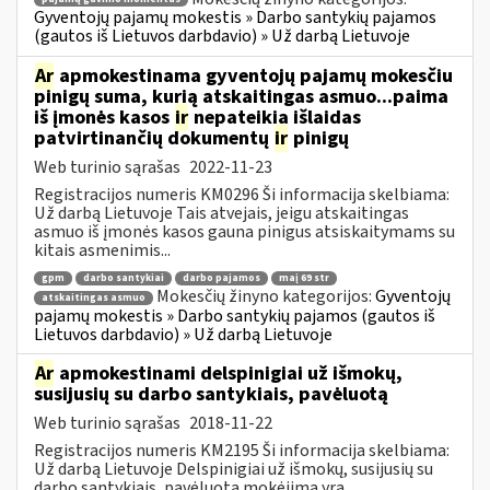
Gyventojų pajamų mokestis » Darbo santykių pajamos
(gautos iš Lietuvos darbdavio) » Už darbą Lietuvoje
Ar
apmokestinama gyventojų pajamų mokesčiu
pinigų suma, kurią atskaitingas asmuo...paima
iš įmonės kasos
ir
nepateikia išlaidas
patvirtinančių dokumentų
ir
pinigų
Web turinio sąrašas
2022-11-23
Registracijos numeris KM0296 Ši informacija skelbiama:
Už darbą Lietuvoje Tais atvejais, jeigu atskaitingas
asmuo iš įmonės kasos gauna pinigus atsiskaitymams su
kitais asmenimis...
gpm
darbo santykiai
darbo pajamos
maį 69 str
Mokesčių žinyno kategorijos:
Gyventojų
atskaitingas asmuo
pajamų mokestis » Darbo santykių pajamos (gautos iš
Lietuvos darbdavio) » Už darbą Lietuvoje
Ar
apmokestinami delspinigiai už išmokų,
susijusių su darbo santykiais, pavėluotą
Web turinio sąrašas
2018-11-22
Registracijos numeris KM2195 Ši informacija skelbiama:
Už darbą Lietuvoje Delspinigiai už išmokų, susijusių su
darbo santykiais, pavėluotą mokėjimą yra