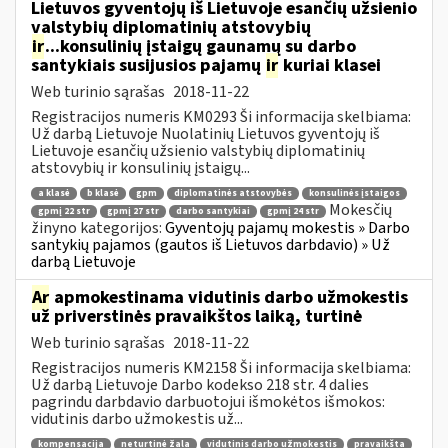
Lietuvos gyventojų iš Lietuvoje esančių užsienio
valstybių diplomatinių atstovybių
ir
...konsulinių įstaigų gaunamų su darbo
santykiais susijusios pajamų
ir
kuriai klasei
Web turinio sąrašas
2018-11-22
Registracijos numeris KM0293 Ši informacija skelbiama:
Už darbą Lietuvoje Nuolatinių Lietuvos gyventojų iš
Lietuvoje esančių užsienio valstybių diplomatinių
atstovybių ir konsulinių įstaigų...
a klasė
b klasė
gpm
diplomatinės atstovybės
konsulinės įstaigos
Mokesčių
gpmį 22 str
gpmį 27 str
darbo santykiai
gpmį 24 str
žinyno kategorijos:
Gyventojų pajamų mokestis » Darbo
santykių pajamos (gautos iš Lietuvos darbdavio) » Už
darbą Lietuvoje
Ar
apmokestinama vidutinis darbo užmokestis
už priverstinės pravaikštos laiką, turtinė
Web turinio sąrašas
2018-11-22
Registracijos numeris KM2158 Ši informacija skelbiama:
Už darbą Lietuvoje Darbo kodekso 218 str. 4 dalies
pagrindu darbdavio darbuotojui išmokėtos išmokos:
vidutinis darbo užmokestis už...
kompensacija
neturtinė žala
vidutinis darbo užmokestis
pravaikšta