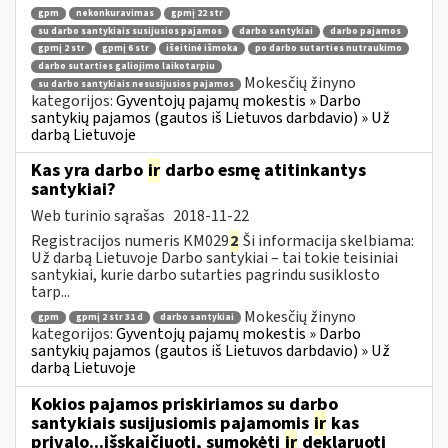
gpm
nekonkuravimas
gpmį 22 str
su darbo santykiais susijusios pajamos
darbo santykiai
darbo pajamos
gpmį 2 str
gpmį 6 str
išeitinė išmoka
po darbo sutarties nutraukimo
darbo sutarties galiojimo laikotarpiu
Mokesčių žinyno
su darbo santykiais nesusijusios pajamos
kategorijos:
Gyventojų pajamų mokestis » Darbo
santykių pajamos (gautos iš Lietuvos darbdavio) » Už
darbą Lietuvoje
Kas yra darbo
ir
darbo esmę atitinkantys
santykiai?
Web turinio sąrašas
2018-11-22
Registracijos numeris KM029
2
Ši informacija skelbiama:
Už darbą Lietuvoje Darbo santykiai – tai tokie teisiniai
santykiai, kurie darbo sutarties pagrindu susiklosto
tarp...
Mokesčių žinyno
gpm
gpmį 2 str 31 d
darbo santykiai
kategorijos:
Gyventojų pajamų mokestis » Darbo
santykių pajamos (gautos iš Lietuvos darbdavio) » Už
darbą Lietuvoje
Kokios pajamos priskiriamos su darbo
santykiais susijusiomis pajamomis
ir
kas
privalo...išskaičiuoti, sumokėti
ir
deklaruoti