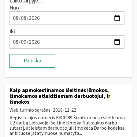
Laikotarpyje…
Nuo
Iki
Paieška
Kaip apmokestinamos išeitinės išmokos,
išmokamos atleidžiamam darbuotojui,
ir
išmokos
Web turinio sąrašas
2018-11-22
Registracijos numeris KM0289 Ši informacija skelbiama:
Už darbą Lietuvoje Išeitinė išmoka Nutraukus darbo
sutartį, atleistam darbuotojui išmokėta Darbo kodekse
ar kituose įstatymuose numatyta...