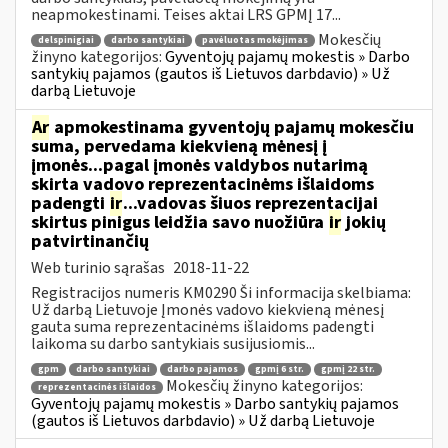
neapmokestinami. Teises aktai LRS GPMĮ 17...
Mokesčių
delspinigiai
darbo santykiai
pavėluotas mokėjimas
žinyno kategorijos:
Gyventojų pajamų mokestis » Darbo
santykių pajamos (gautos iš Lietuvos darbdavio) » Už
darbą Lietuvoje
Ar
apmokestinama gyventojų pajamų mokesčiu
suma, pervedama kiekvieną mėnesį į
įmonės...pagal įmonės valdybos nutarimą
skirta vadovo reprezentacinėms išlaidoms
padengti
ir
...vadovas šiuos reprezentacijai
skirtus pinigus leidžia savo nuožiūra
ir
jokių
patvirtinančių
Web turinio sąrašas
2018-11-22
Registracijos numeris KM0290 Ši informacija skelbiama:
Už darbą Lietuvoje Įmonės vadovo kiekvieną mėnesį
gauta suma reprezentacinėms išlaidoms padengti
laikoma su darbo santykiais susijusiomis...
gpm
darbo santykiai
darbo pajamos
gpmį 6 str.
gpmį 22 str.
Mokesčių žinyno kategorijos:
reprezentacinės išlaidos
Gyventojų pajamų mokestis » Darbo santykių pajamos
(gautos iš Lietuvos darbdavio) » Už darbą Lietuvoje