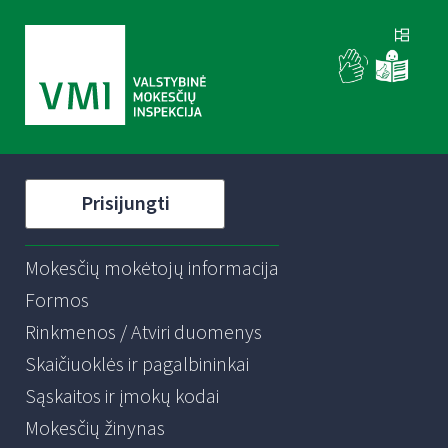
Prisijungti
Mokesčių mokėtojų informacija
Formos
Rinkmenos / Atviri duomenys
Skaičiuoklės ir pagalbininkai
Sąskaitos ir įmokų kodai
Mokesčių žinynas