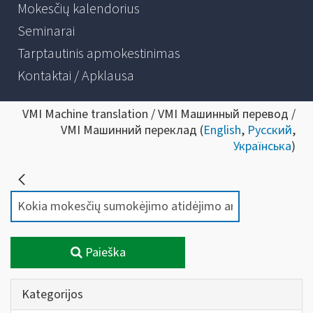
Mokesčių kalendorius
Seminarai
Tarptautinis apmokestinimas
Kontaktai / Apklausa
VMI Machine translation / VMI Машинный перевод /
VMI Машинний переклад (
English
,
Русский
,
Українська
)
Paieška
Kategorijos