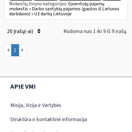
Mokesčių žinyno kategorijos:
Gyventojų pajamų
mokestis » Darbo santykių pajamos (gautos iš Lietuvos
darbdavio) » Už darbą Lietuvoje
20 Įrašų(-ai)
Rodoma nuo 1 iki 9 iš 9 irašų.
1
APIE VMI
Misija, Vizija ir Vertybės
Struktūra ir kontaktinė informacija