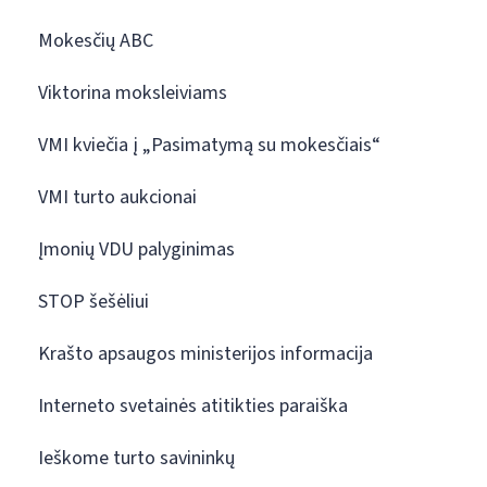
Mokesčių ABC
Viktorina moksleiviams
VMI kviečia į „Pasimatymą su mokesčiais“
VMI turto aukcionai
Įmonių VDU palyginimas
STOP šešėliui
Krašto apsaugos ministerijos informacija
Interneto svetainės atitikties paraiška
Ieškome turto savininkų