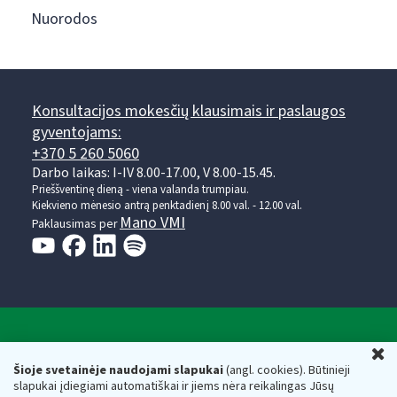
Nuorodos
Konsultacijos mokesčių klausimais ir paslaugos
gyventojams:
+370 5 260 5060
Darbo laikas: I-IV 8.00-17.00, V 8.00-15.45.
Prieššventinę dieną - viena valanda trumpiau.
Kiekvieno mėnesio antrą penktadienį 8.00 val. - 12.00 val.
Mano VMI
Paklausimas per
Valstybinė mokesčių inspekcija prie Lietuvos
U
Respublikos finansų ministerijos
Šioje svetainėje naudojami slapukai
(angl. cookies). Būtinieji
slapukai įdiegiami automatiškai ir jiems nėra reikalingas Jūsų