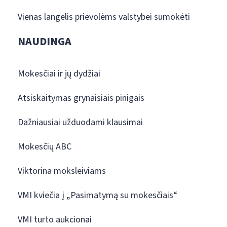
Vienas langelis prievolėms valstybei sumokėti
NAUDINGA
Mokesčiai ir jų dydžiai
Atsiskaitymas grynaisiais pinigais
Dažniausiai užduodami klausimai
Mokesčių ABC
Viktorina moksleiviams
VMI kviečia į „Pasimatymą su mokesčiais“
VMI turto aukcionai