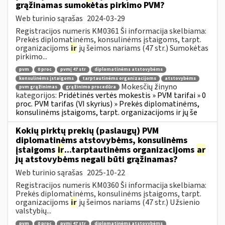
grąžinamas sumokėtas pirkimo PVM?
Web turinio sąrašas
2024-03-29
Registracijos numeris KM0361 Ši informacija skelbiama:
Prekės diplomatinėms, konsulinėms įstaigoms, tarpt.
organizacijoms
ir
jų šeimos nariams (47 str.) Sumokėtas
pirkimo...
pvm
0 proc
pvmį 47 str
diplomatinėms atstovybėms
konsulinėms įstaigoms
tarptautinėms organizacijoms
atstovybėms
Mokesčių žinyno
pvm grąžinimas
grąžinimo procedūra
kategorijos:
Pridėtinės vertės mokestis » PVM tarifai » 0
proc. PVM tarifas (VI skyrius) » Prekės diplomatinėms,
konsulinėms įstaigoms, tarpt. organizacijoms ir jų še
Kokių pirktų prekių (paslaugų) PVM
diplomatinėms atstovybėms, konsulinėms
įstaigoms
ir
...tarptautinėms organizacijoms
ar
jų atstovybėms negali būti grąžinamas?
Web turinio sąrašas
2025-10-22
Registracijos numeris KM0360 Ši informacija skelbiama:
Prekės diplomatinėms, konsulinėms įstaigoms, tarpt.
organizacijoms
ir
jų šeimos nariams (47 str.) Užsienio
valstybių...
pvm
0 proc
pvmį 47 str
diplomatinėms atstovybėms