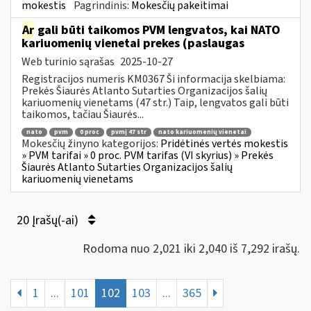
mokestis
Pagrindinis:
Mokesčių pakeitimai
Ar
gali būti taikomos PVM lengvatos, kai NATO
kariuomenių vienetai prekes (paslaugas
Web turinio sąrašas
2025-10-27
Registracijos numeris KM0367 Ši informacija skelbiama:
Prekės Šiaurės Atlanto Sutarties Organizacijos šalių
kariuomenių vienetams (47 str.) Taip, lengvatos gali būti
taikomos, tačiau Šiaurės...
nato
pvm
0 proc
pvmį 47 str
nato kariuomenių vienetai
Mokesčių žinyno kategorijos:
Pridėtinės vertės mokestis
» PVM tarifai » 0 proc. PVM tarifas (VI skyrius) » Prekės
Šiaurės Atlanto Sutarties Organizacijos šalių
kariuomenių vienetams
20 Įrašų(-ai)
Rodoma nuo 2,021 iki 2,040 iš 7,292 irašų.
1
...
101
102
103
...
365