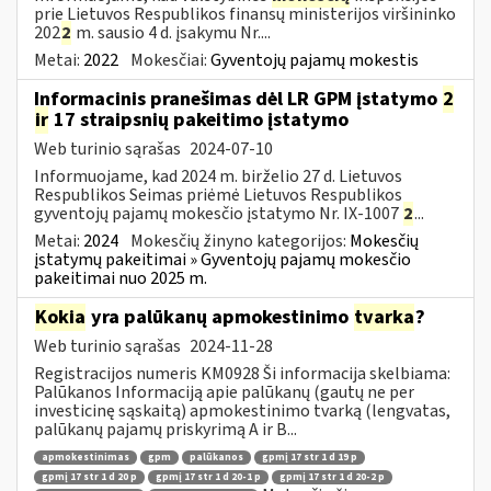
prie Lietuvos Respublikos finansų ministerijos viršininko
202
2
m. sausio 4 d. įsakymu Nr....
Metai:
2022
Mokesčiai:
Gyventojų pajamų mokestis
Informacinis pranešimas dėl LR GPM įstatymo
2
ir
17 straipsnių pakeitimo įstatymo
Web turinio sąrašas
2024-07-10
Informuojame, kad 2024 m. birželio 27 d. Lietuvos
Respublikos Seimas priėmė Lietuvos Respublikos
gyventojų pajamų mokesčio įstatymo Nr. IX-1007
2
...
Metai:
2024
Mokesčių žinyno kategorijos:
Mokesčių
įstatymų pakeitimai » Gyventojų pajamų mokesčio
pakeitimai nuo 2025 m.
Kokia
yra palūkanų apmokestinimo
tvarka
?
Web turinio sąrašas
2024-11-28
Registracijos numeris KM0928 Ši informacija skelbiama:
Palūkanos Informaciją apie palūkanų (gautų ne per
investicinę sąskaitą) apmokestinimo tvarką (lengvatas,
palūkanų pajamų priskyrimą A ir B...
apmokestinimas
gpm
palūkanos
gpmį 17 str 1 d 19 p
gpmį 17 str 1 d 20 p
gpmį 17 str 1 d 20-1 p
gpmį 17 str 1 d 20-2 p