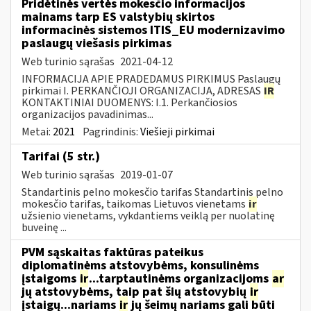
Pridėtinės vertės mokesčio informacijos
mainams tarp ES valstybių skirtos
informacinės sistemos ITIS_EU modernizavimo
paslaugų viešasis pirkimas
Web turinio sąrašas
2021-04-12
INFORMACIJA APIE PRADEDAMUS PIRKIMUS Paslaugų
pirkimai I. PERKANČIOJI ORGANIZACIJA, ADRESAS
IR
KONTAKTINIAI DUOMENYS: I.1. Perkančiosios
organizacijos pavadinimas...
Metai:
2021
Pagrindinis:
Viešieji pirkimai
Tarifai (5 str.)
Web turinio sąrašas
2019-01-07
Standartinis pelno mokesčio tarifas Standartinis pelno
mokesčio tarifas, taikomas Lietuvos vienetams
ir
užsienio vienetams, vykdantiems veiklą per nuolatinę
buveinę ...
PVM sąskaitas faktūras pateikus
diplomatinėms atstovybėms, konsulinėms
įstaigoms
ir
...tarptautinėms organizacijoms
ar
jų atstovybėms, taip pat šių atstovybių
ir
įstaigų...nariams
ir
jų šeimų nariams gali būti