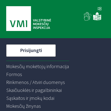
Prisijungti
Mokesčių mokėtojų informacija
Formos
Rinkmenos / Atviri duomenys
Skaičiuoklės ir pagalbininkai
Sąskaitos ir įmokų kodai
Mokesčių žinynas