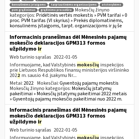
konsulinėms įstaigoms
tarptautinėms organizacijoms
atstovybėms
Mokesčių žinyno
pvm grąžinimas
grąžinimo procedūra
kategorijos:
Pridėtinės vertės mokestis » PVM tarifai » 0
proc. PVM tarifas (VI skyrius) » Prekės diplomatinėms,
konsulinėms įstaigoms, tarpt. organizacijoms ir jų še
Informacinis pranešimas dėl Mėnesinės pajamų
mokesčio deklaracijos GPM313 formos
užpildymo
ir
Web turinio sąrašas
2022-01-05
Informuojame, kad Valstybinės
mokesčių
inspekcijos
prie Lietuvos Respublikos finansų ministerijos viršininko
202
2
m. sausio 4 d. įsakymu Nr....
Metai:
2022
Mokesčiai:
Gyventojų pajamų mokestis
Mokesčių žinyno kategorijos:
Mokesčių įstatymų
pakeitimai » Mokesčių įstatymų pakeitimai 2022 metais
» Gyventojų pajamų mokesčio pakeitimai nuo 2022 m.
Informacinis pranešimas dėl Mėnesinės pajamų
mokesčio deklaracijos GPM313 formos
užpildymo
ir
Web turinio sąrašas
2022-01-05
Informuojame, kad Valstybinės
mokesčių
inspekcijos