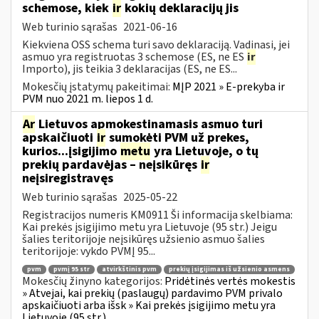
schemose, kiek
ir
kokių deklaracijų jis
Web turinio sąrašas
2021-06-16
Kiekviena OSS schema turi savo deklaraciją. Vadinasi, jei
asmuo yra registruotas 3 schemose (ES, ne ES
ir
Importo), jis teikia 3 deklaracijas (ES, ne ES...
Mokesčių įstatymų pakeitimai:
MĮP 2021 » E-prekyba ir
PVM nuo 2021 m. liepos 1 d.
Ar
Lietuvos apmokestinamasis asmuo turi
apskaičiuoti
ir
sumokėti PVM už prekes,
kurios...įsigijimo
metu
yra Lietuvoje, o tų
prekių pardavėjas – neįsikūręs
ir
neįsiregistravęs
Web turinio sąrašas
2025-05-22
Registracijos numeris KM0911 Ši informacija skelbiama:
Kai prekės įsigijimo metu yra Lietuvoje (95 str.) Jeigu
šalies teritorijoje neįsikūręs užsienio asmuo šalies
teritorijoje: vykdo PVMĮ 95...
pvm
pvmį 95 str
atvirkštinis pvm
prekių įsigijimas iš užsienio asmens
Mokesčių žinyno kategorijos:
Pridėtinės vertės mokestis
» Atvejai, kai prekių (paslaugų) pardavimo PVM privalo
apskaičiuoti arba išsk » Kai prekės įsigijimo metu yra
Lietuvoje (95 str.)