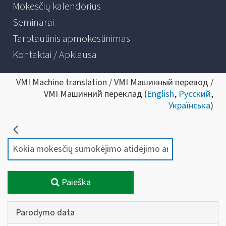
Mokesčių kalendorius
Seminarai
Tarptautinis apmokestinimas
Kontaktai / Apklausa
VMI Machine translation / VMI Машинный перевод /
VMI Машинний переклад (
English
,
Русский
,
Українська
)
Paieška
Parodymo data