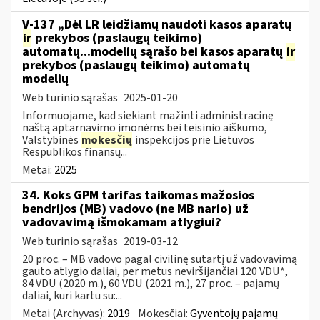
V-137 „Dėl LR leidžiamų naudoti kasos aparatų
ir
prekybos (paslaugų teikimo)
automatų...modelių sąrašo bei kasos aparatų
ir
prekybos (paslaugų teikimo) automatų
modelių
Web turinio sąrašas
2025-01-20
Informuojame, kad siekiant mažinti administracinę
naštą aptarnavimo įmonėms bei teisinio aiškumo,
Valstybinės
mokesčių
inspekcijos prie Lietuvos
Respublikos finansų...
Metai:
2025
34. Koks GPM tarifas taikomas mažosios
bendrijos (MB) vadovo (ne MB nario) už
vadovavimą išmokamam atlygiui?
Web turinio sąrašas
2019-03-12
20 proc. – MB vadovo pagal civilinę sutartį už vadovavimą
gauto atlygio daliai, per metus neviršijančiai 120 VDU*,
84 VDU (2020 m.), 60 VDU (2021 m.), 27 proc. – pajamų
daliai, kuri kartu su:...
Metai (Archyvas):
2019
Mokesčiai:
Gyventojų pajamų