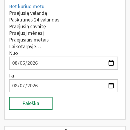
Bet kuriuo metu
Praėjusią valandą
Paskutines 24 valandas
Praėjusią savaitę
Praėjusį mėnesį
Praėjusiais metais
Laikotarpyje…
Nuo
Iki
Paieška