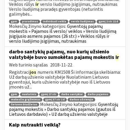
Veiklos rūšys
ir
verslo liudijimo įsigijimas, nutraukimas
Verslo liudijimą praradęs gyventojas (neturintis
galimybės...
gpm
praradimas
individuali veikla
verslo liudijimas
gpmį 2 str 22 d
Mokesčių žinyno kategorijos:
Gyventojų pajamų
mokestis » Pajamos iš verslo/ veiklos » Verslo liudijimą
įsigijusio asmens pajamos (26 str.) » Veiklos rūšys ir
verslo liudijimo įsigijimas, nutraukimas
darbo santykių pajamų, nuo kurių užsienio
valstybėje buvo sumokėtas pajamų mokestis
ir
Web turinio sąrašas
2018-11-22
Registraci
jos
numeris KM1508 Ši informacija skelbiama:
Už darbą užsienio valstybėje Nuolatiniam Lietuvos
gyventojui, kuris užsienio valstybėje nuo iš Lietuvos
įmonės už...
gpm
nuolatinis
gpmį 27 str
darbo santykiai
darbo pajamos
mokesčio grąžinimas
gpmį 37 str 1 d
darbas užsienyje
Mokesčių žinyno kategorijos:
Gyventojų
lietuvos biudžetas
pajamų mokestis » Darbo santykių pajamos (gautos iš
Lietuvos darbdavio) » Už darbą užsienio valstybėje
Kaip nutraukti veiklą?