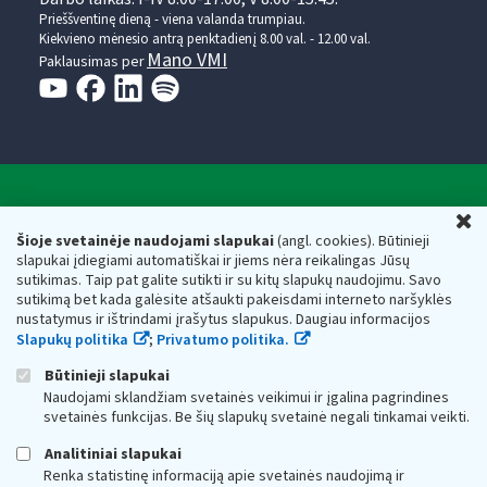
Prieššventinę dieną - viena valanda trumpiau.
Kiekvieno mėnesio antrą penktadienį 8.00 val. - 12.00 val.
Mano VMI
Paklausimas per
Valstybinė mokesčių inspekcija prie Lietuvos
U
Respublikos finansų ministerijos
Šioje svetainėje naudojami slapukai
(angl. cookies). Būtinieji
slapukai įdiegiami automatiškai ir jiems nėra reikalingas Jūsų
Biudžetinė įstaiga. Juridinio asmens kodas — 188659752,
sutikimas. Taip pat galite sutikti ir su kitų slapukų naudojimu. Savo
adresas: Vasario 16-osios g. 14, 01107 Vilnius, Lietuva, el.paštas:
sutikimą bet kada galėsite atšaukti pakeisdami interneto naršyklės
vmi@vmi.lt
, E. pristatymo dėžutės adresas 188659752
nustatymus ir ištrindami įrašytus slapukus. Daugiau informacijos
Duomenys apie Valstybinę mokesčių inspekciją prie Lietuvos
Slapukų politika
;
Privatumo politika.
Respublikos finansų ministerijos kaupiami ir saugomi Juridinių
asmenų registre
Būtinieji slapukai
Naudojami sklandžiam svetainės veikimui ir įgalina pagrindines
svetainės funkcijas. Be šių slapukų svetainė negali tinkamai veikti.
Analitiniai slapukai
Renka statistinę informaciją apie svetainės naudojimą ir