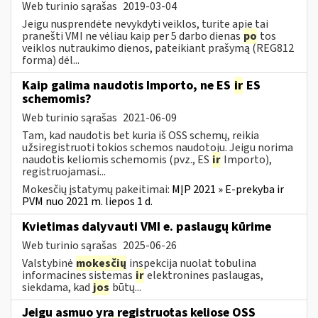
Web turinio sąrašas
2019-03-04
Jeigu nusprendėte nevykdyti veiklos, turite apie tai
pranešti VMI ne vėliau kaip per 5 darbo dienas
po
tos
veiklos nutraukimo dienos, pateikiant prašymą (REG812
forma) dėl...
Kaip galima naudotis Importo, ne ES
ir
ES
schemomis?
Web turinio sąrašas
2021-06-09
Tam, kad naudotis bet kuria iš OSS schemų, reikia
užsiregistruoti tokios schemos naudotoju. Jeigu norima
naudotis keliomis schemomis (pvz., ES
ir
Importo),
registruojamasi...
Mokesčių įstatymų pakeitimai:
MĮP 2021 » E-prekyba ir
PVM nuo 2021 m. liepos 1 d.
Kvietimas dalyvauti VMI e. paslaugų kūrime
Web turinio sąrašas
2025-06-26
Valstybinė
mokesčių
inspekcija nuolat tobulina
informacines sistemas
ir
elektronines paslaugas,
siekdama, kad
jos
būtų...
Jeigu asmuo yra registruotas keliose OSS