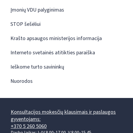
Įmonių VDU palyginimas
STOP šešėliui
Krašto apsaugos ministerijos informacija
Interneto svetainės atitikties paraiška
Ieškome turto savininkų
Nuorodos
Konsultacijos mokesčių klausimais ir paslaugos
gyventojams:
+370 5 260 5060
Darbo laikas: I-IV 8.00-17.00, V 8.00-15.45.