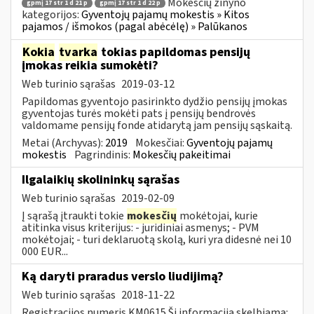
Mokesčių žinyno
gpmį 17 str 1 d 21 p
gpmį 17 str 1 d 22 p
kategorijos:
Gyventojų pajamų mokestis » Kitos
pajamos / išmokos (pagal abėcėlę) » Palūkanos
Kokia
tvarka
tokias papildomas pensijų
įmokas reikia sumokėti?
Web turinio sąrašas
2019-03-12
Papildomas gyventojo pasirinkto dydžio pensijų įmokas
gyventojas turės mokėti pats į pensijų bendrovės
valdomame pensijų fonde atidarytą jam pensijų sąskaitą.
Metai (Archyvas):
2019
Mokesčiai:
Gyventojų pajamų
mokestis
Pagrindinis:
Mokesčių pakeitimai
Ilgalaikių skolininkų sąrašas
Web turinio sąrašas
2019-02-09
Į sąrašą įtraukti tokie
mokesčių
mokėtojai, kurie
atitinka visus kriterijus: - juridiniai asmenys; - PVM
mokėtojai; - turi deklaruotą skolą, kuri yra didesnė nei 10
000 EUR...
Ką daryti praradus verslo liudijimą?
Web turinio sąrašas
2018-11-22
Registracijos numeris KM0615 Ši informacija skelbiama: