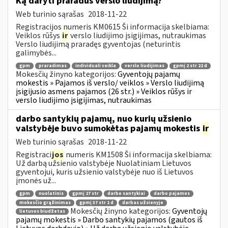
Ką daryti praradus verslo liudijimą?
Web turinio sąrašas
2018-11-22
Registracijos numeris KM0615 Ši informacija skelbiama:
Veiklos rūšys
ir
verslo liudijimo įsigijimas, nutraukimas
Verslo liudijimą praradęs gyventojas (neturintis
galimybės...
gpm
praradimas
individuali veikla
verslo liudijimas
gpmį 2 str 22 d
Mokesčių žinyno kategorijos:
Gyventojų pajamų
mokestis » Pajamos iš verslo/ veiklos » Verslo liudijimą
įsigijusio asmens pajamos (26 str.) » Veiklos rūšys ir
verslo liudijimo įsigijimas, nutraukimas
darbo santykių pajamų, nuo kurių užsienio
valstybėje buvo sumokėtas pajamų mokestis
ir
Web turinio sąrašas
2018-11-22
Registraci
jos
numeris KM1508 Ši informacija skelbiama:
Už darbą užsienio valstybėje Nuolatiniam Lietuvos
gyventojui, kuris užsienio valstybėje nuo iš Lietuvos
įmonės už...
gpm
nuolatinis
gpmį 27 str
darbo santykiai
darbo pajamos
mokesčio grąžinimas
gpmį 37 str 1 d
darbas užsienyje
Mokesčių žinyno kategorijos:
Gyventojų
lietuvos biudžetas
pajamų mokestis » Darbo santykių pajamos (gautos iš