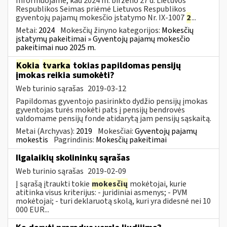
Informuojame, kad 2024 m. birželio 27 d. Lietuvos
Respublikos Seimas priėmė Lietuvos Respublikos
gyventojų pajamų mokesčio įstatymo Nr. IX-1007
2
...
Metai:
2024
Mokesčių žinyno kategorijos:
Mokesčių
įstatymų pakeitimai » Gyventojų pajamų mokesčio
pakeitimai nuo 2025 m.
Kokia
tvarka
tokias papildomas pensijų
įmokas reikia sumokėti?
Web turinio sąrašas
2019-03-12
Papildomas gyventojo pasirinkto dydžio pensijų įmokas
gyventojas turės mokėti pats į pensijų bendrovės
valdomame pensijų fonde atidarytą jam pensijų sąskaitą.
Metai (Archyvas):
2019
Mokesčiai:
Gyventojų pajamų
mokestis
Pagrindinis:
Mokesčių pakeitimai
Ilgalaikių skolininkų sąrašas
Web turinio sąrašas
2019-02-09
Į sąrašą įtraukti tokie
mokesčių
mokėtojai, kurie
atitinka visus kriterijus: - juridiniai asmenys; - PVM
mokėtojai; - turi deklaruotą skolą, kuri yra didesnė nei 10
000 EUR...