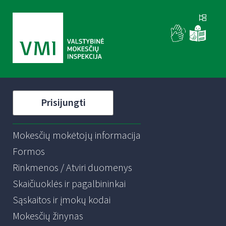
Prisijungti
Mokesčių mokėtojų informacija
Formos
Rinkmenos / Atviri duomenys
Skaičiuoklės ir pagalbininkai
Sąskaitos ir įmokų kodai
Mokesčių žinynas