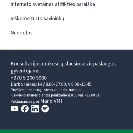
Interneto svetainės atitikties paraiška
Ieškome turto savininkų
Nuorodos
Konsultacijos mokesčių klausimais ir paslaugos
gyventojams:
+370 5 260 5060
Darbo laikas: I-IV 8.00-17.00, V 8.00-15.45.
Prieššventinę dieną - viena valanda trumpiau.
Kiekvieno mėnesio antrą penktadienį 8.00 val. - 12.00 val.
Mano VMI
Paklausimas per