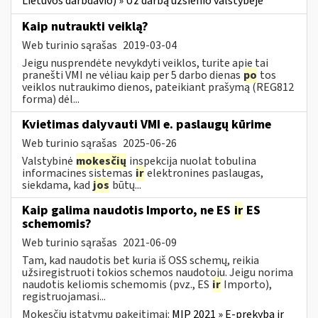
Lietuvos darbdavio) » Už darbą užsienio valstybėje
Kaip nutraukti veiklą?
Web turinio sąrašas
2019-03-04
Jeigu nusprendėte nevykdyti veiklos, turite apie tai
pranešti VMI ne vėliau kaip per 5 darbo dienas
po
tos
veiklos nutraukimo dienos, pateikiant prašymą (REG812
forma) dėl...
Kvietimas dalyvauti VMI e. paslaugų kūrime
Web turinio sąrašas
2025-06-26
Valstybinė
mokesčių
inspekcija nuolat tobulina
informacines sistemas
ir
elektronines paslaugas,
siekdama, kad
jos
būtų...
Kaip galima naudotis Importo, ne ES
ir
ES
schemomis?
Web turinio sąrašas
2021-06-09
Tam, kad naudotis bet kuria iš OSS schemų, reikia
užsiregistruoti tokios schemos naudotoju. Jeigu norima
naudotis keliomis schemomis (pvz., ES
ir
Importo),
registruojamasi...
Mokesčių įstatymų pakeitimai:
MĮP 2021 » E-prekyba ir