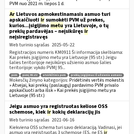
PVM nuo 2021 m. liepos 1 d.
Ar
Lietuvos apmokestinamasis asmuo turi
apskaičiuoti
ir
sumokėti PVM už prekes,
kurios...įsigijimo
metu
yra Lietuvoje, o tų
prekių pardavėjas – neįsikūręs
ir
neįsiregistravęs
Web turinio sąrašas
2025-05-22
Registracijos numeris KM0911 Ši informacija skelbiama:
Kai prekės įsigijimo metu yra Lietuvoje (95 str.) Jeigu
šalies teritorijoje neįsikūręs užsienio asmuo šalies
teritorijoje: vykdo PVMĮ 95...
pvm
pvmį 95 str
atvirkštinis pvm
prekių įsigijimas iš užsienio asmens
Mokesčių žinyno kategorijos:
Pridėtinės vertės mokestis
» Atvejai, kai prekių (paslaugų) pardavimo PVM privalo
apskaičiuoti arba išsk » Kai prekės įsigijimo metu yra
Lietuvoje (95 str.)
Jeigu asmuo yra registruotas keliose OSS
schemose, kiek
ir
kokių deklaracijų jis
Web turinio sąrašas
2021-06-16
Kiekviena OSS schema turi savo deklaraciją. Vadinasi, jei
asmuo yra registruotas 3 schemose (ES, ne ES
ir