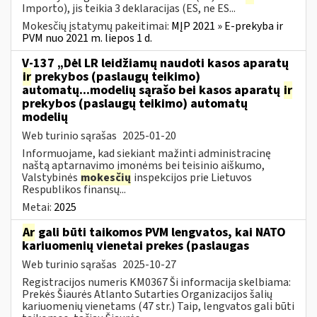
Importo), jis teikia 3 deklaracijas (ES, ne ES...
Mokesčių įstatymų pakeitimai:
MĮP 2021 » E-prekyba ir
PVM nuo 2021 m. liepos 1 d.
V-137 „Dėl LR leidžiamų naudoti kasos aparatų
ir
prekybos (paslaugų teikimo)
automatų...modelių sąrašo bei kasos aparatų
ir
prekybos (paslaugų teikimo) automatų
modelių
Web turinio sąrašas
2025-01-20
Informuojame, kad siekiant mažinti administracinę
naštą aptarnavimo įmonėms bei teisinio aiškumo,
Valstybinės
mokesčių
inspekcijos prie Lietuvos
Respublikos finansų...
Metai:
2025
Ar
gali būti taikomos PVM lengvatos, kai NATO
kariuomenių vienetai prekes (paslaugas
Web turinio sąrašas
2025-10-27
Registracijos numeris KM0367 Ši informacija skelbiama:
Prekės Šiaurės Atlanto Sutarties Organizacijos šalių
kariuomenių vienetams (47 str.) Taip, lengvatos gali būti