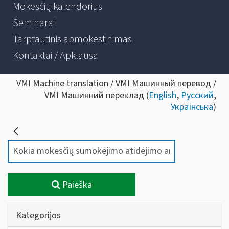
Mokesčių kalendorius
Seminarai
Tarptautinis apmokestinimas
Kontaktai / Apklausa
VMI Machine translation / VMI Машинный перевод /
VMI Машинний переклад (
English
,
Русский
,
Українська
)
Paieška
Kategorijos