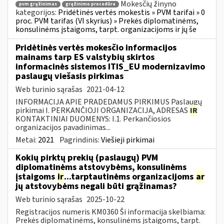
Mokesčių žinyno
pvm grąžinimas
grąžinimo procedūra
kategorijos:
Pridėtinės vertės mokestis » PVM tarifai » 0
proc. PVM tarifas (VI skyrius) » Prekės diplomatinėms,
konsulinėms įstaigoms, tarpt. organizacijoms ir jų še
Pridėtinės vertės mokesčio informacijos
mainams tarp ES valstybių skirtos
informacinės sistemos ITIS_EU modernizavimo
paslaugų viešasis pirkimas
Web turinio sąrašas
2021-04-12
INFORMACIJA APIE PRADEDAMUS PIRKIMUS Paslaugų
pirkimai I. PERKANČIOJI ORGANIZACIJA, ADRESAS
IR
KONTAKTINIAI DUOMENYS: I.1. Perkančiosios
organizacijos pavadinimas...
Metai:
2021
Pagrindinis:
Viešieji pirkimai
Kokių pirktų prekių (paslaugų) PVM
diplomatinėms atstovybėms, konsulinėms
įstaigoms
ir
...tarptautinėms organizacijoms
ar
jų atstovybėms negali būti grąžinamas?
Web turinio sąrašas
2025-10-22
Registracijos numeris KM0360 Ši informacija skelbiama:
Prekės diplomatinėms, konsulinėms įstaigoms, tarpt.