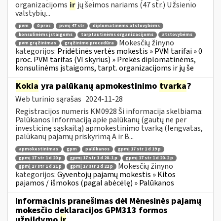
organizacijoms
ir
jų šeimos nariams (47 str.) Užsienio
valstybių...
pvm
0 proc
pvmį 47 str
diplomatinėms atstovybėms
konsulinėms įstaigoms
tarptautinėms organizacijoms
atstovybėms
Mokesčių žinyno
pvm grąžinimas
grąžinimo procedūra
kategorijos:
Pridėtinės vertės mokestis » PVM tarifai » 0
proc. PVM tarifas (VI skyrius) » Prekės diplomatinėms,
konsulinėms įstaigoms, tarpt. organizacijoms ir jų še
Kokia
yra palūkanų apmokestinimo
tvarka
?
Web turinio sąrašas
2024-11-28
Registracijos numeris KM0928 Ši informacija skelbiama:
Palūkanos Informaciją apie palūkanų (gautų ne per
investicinę sąskaitą) apmokestinimo tvarką (lengvatas,
palūkanų pajamų priskyrimą A ir B...
apmokestinimas
gpm
palūkanos
gpmį 17 str 1 d 19 p
gpmį 17 str 1 d 20 p
gpmį 17 str 1 d 20-1 p
gpmį 17 str 1 d 20-2 p
Mokesčių žinyno
gpmį 17 str 1 d 21 p
gpmį 17 str 1 d 22 p
kategorijos:
Gyventojų pajamų mokestis » Kitos
pajamos / išmokos (pagal abėcėlę) » Palūkanos
Informacinis pranešimas dėl Mėnesinės pajamų
mokesčio deklaracijos GPM313 formos
užpildymo
ir