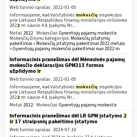
Web turinio sąrašas
2022-01-05
Informuojame, kad Valstybinės
mokesčių
inspekcijos
prie Lietuvos Respublikos finansų ministerijos viršininko
202
2
m. sausio 4 d. įsakymu Nr....
Metai:
2022
Mokesčiai:
Gyventojų pajamų mokestis
Mokesčių žinyno kategorijos:
Mokesčių įstatymų
pakeitimai » Mokesčių įstatymų pakeitimai 2022 metais
» Gyventojų pajamų mokesčio pakeitimai nuo 2022 m.
Informacinis pranešimas dėl Mėnesinės pajamų
mokesčio deklaracijos GPM313 formos
užpildymo
ir
Web turinio sąrašas
2022-01-05
Informuojame, kad Valstybinės
mokesčių
inspekcijos
prie Lietuvos Respublikos finansų ministerijos viršininko
202
2
m. sausio 4 d. įsakymu Nr....
Metai:
2022
Mokesčiai:
Gyventojų pajamų mokestis
Informacinis pranešimas dėl LR GPM įstatymo
2
ir
17 straipsnių pakeitimo įstatymo
Web turinio sąrašas
2024-07-10