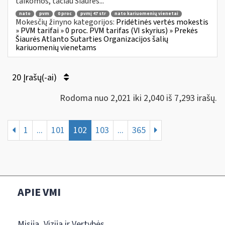
taikomos, tačiau Šiaurės...
nato
pvm
0 proc
pvmį 47 str
nato kariuomenių vienetai
Mokesčių žinyno kategorijos:
Pridėtinės vertės mokestis
» PVM tarifai » 0 proc. PVM tarifas (VI skyrius) » Prekės
Šiaurės Atlanto Sutarties Organizacijos šalių
kariuomenių vienetams
20 Įrašų(-ai)
Rodoma nuo 2,021 iki 2,040 iš 7,293 irašų.
1
...
101
102
103
...
365
APIE VMI
Misija, Vizija ir Vertybės