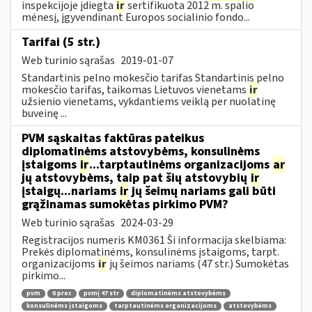
inspekcijoje įdiegta
ir
sertifikuota 2012 m. spalio
mėnesį, įgyvendinant Europos socialinio fondo...
Tarifai (5 str.)
Web turinio sąrašas
2019-01-07
Standartinis pelno mokesčio tarifas Standartinis pelno
mokesčio tarifas, taikomas Lietuvos vienetams
ir
užsienio vienetams, vykdantiems veiklą per nuolatinę
buveinę ...
PVM sąskaitas faktūras pateikus
diplomatinėms atstovybėms, konsulinėms
įstaigoms
ir
...tarptautinėms organizacijoms
ar
jų atstovybėms, taip pat šių atstovybių
ir
įstaigų...nariams
ir
jų šeimų nariams gali būti
grąžinamas sumokėtas pirkimo PVM?
Web turinio sąrašas
2024-03-29
Registracijos numeris KM0361 Ši informacija skelbiama:
Prekės diplomatinėms, konsulinėms įstaigoms, tarpt.
organizacijoms
ir
jų šeimos nariams (47 str.) Sumokėtas
pirkimo...
pvm
0 proc
pvmį 47 str
diplomatinėms atstovybėms
konsulinėms įstaigoms
tarptautinėms organizacijoms
atstovybėms