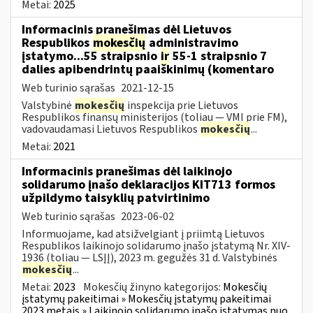
Metai:
2025
Informacinis pranešimas dėl Lietuvos
Respublikos
mokesčių
administravimo
įstatymo...55 straipsnio
ir
55-1 straipsnio 7
dalies apibendrintų paaiškinimų (komentaro
Web turinio sąrašas
2021-12-15
Valstybinė
mokesčių
inspekcija prie Lietuvos
Respublikos finansų ministerijos (toliau — VMI prie FM),
vadovaudamasi Lietuvos Respublikos
mokesčių
...
Metai:
2021
Informacinis pranešimas dėl laikinojo
solidarumo įnašo deklaracijos KIT713 formos
užpildymo taisyklių patvirtinimo
Web turinio sąrašas
2023-06-02
Informuojame, kad atsižvelgiant į priimtą Lietuvos
Respublikos laikinojo solidarumo įnašo įstatymą Nr. XIV-
1936 (toliau — LSĮĮ), 2023 m. gegužės 31 d. Valstybinės
mokesčių
...
Metai:
2023
Mokesčių žinyno kategorijos:
Mokesčių
įstatymų pakeitimai » Mokesčių įstatymų pakeitimai
2023 metais » Laikinojo solidarumo įnašo įstatymas nuo