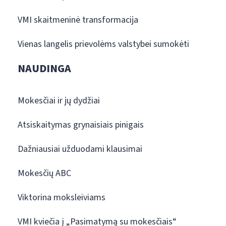
VMI skaitmeninė transformacija
Vienas langelis prievolėms valstybei sumokėti
NAUDINGA
Mokesčiai ir jų dydžiai
Atsiskaitymas grynaisiais pinigais
Dažniausiai užduodami klausimai
Mokesčių ABC
Viktorina moksleiviams
VMI kviečia į „Pasimatymą su mokesčiais“