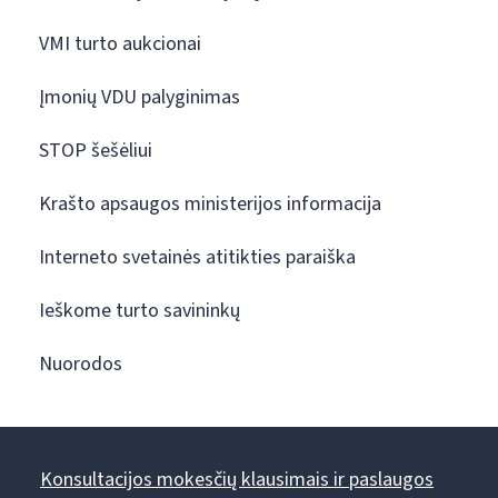
VMI turto aukcionai
Įmonių VDU palyginimas
STOP šešėliui
Krašto apsaugos ministerijos informacija
Interneto svetainės atitikties paraiška
Ieškome turto savininkų
Nuorodos
Konsultacijos mokesčių klausimais ir paslaugos