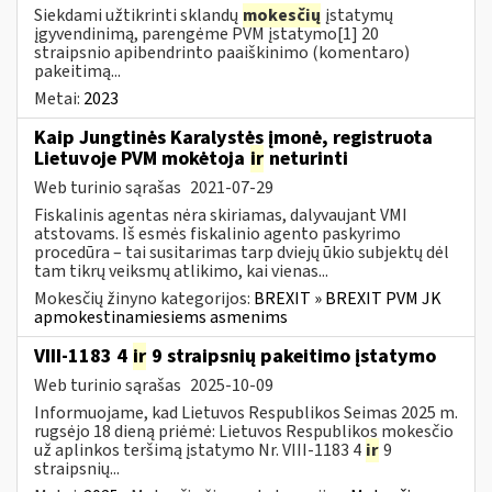
Siekdami užtikrinti sklandų
mokesčių
įstatymų
įgyvendinimą, parengėme PVM įstatymo[1] 20
straipsnio apibendrinto paaiškinimo (komentaro)
pakeitimą...
Metai:
2023
Kaip Jungtinės Karalystės įmonė, registruota
Lietuvoje PVM mokėtoja
ir
neturinti
Web turinio sąrašas
2021-07-29
Fiskalinis agentas nėra skiriamas, dalyvaujant VMI
atstovams. Iš esmės fiskalinio agento paskyrimo
procedūra – tai susitarimas tarp dviejų ūkio subjektų dėl
tam tikrų veiksmų atlikimo, kai vienas...
Mokesčių žinyno kategorijos:
BREXIT » BREXIT PVM JK
apmokestinamiesiems asmenims
VIII-1183 4
ir
9 straipsnių pakeitimo įstatymo
Web turinio sąrašas
2025-10-09
Informuojame, kad Lietuvos Respublikos Seimas 2025 m.
rugsėjo 18 dieną priėmė: Lietuvos Respublikos mokesčio
už aplinkos teršimą įstatymo Nr. VIII-1183 4
ir
9
straipsnių...