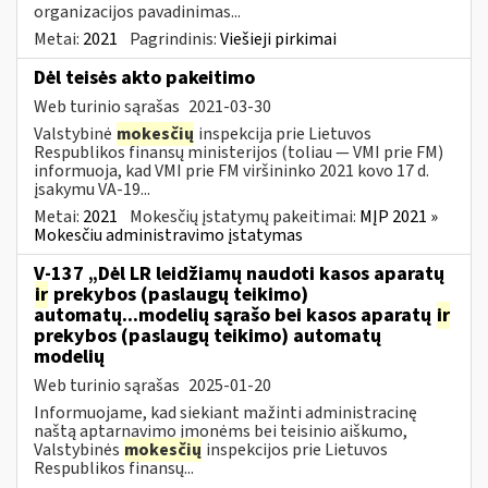
organizacijos pavadinimas...
Metai:
2021
Pagrindinis:
Viešieji pirkimai
Dėl teisės akto pakeitimo
Web turinio sąrašas
2021-03-30
Valstybinė
mokesčių
inspekcija prie Lietuvos
Respublikos finansų ministerijos (toliau ― VMI prie FM)
informuoja, kad VMI prie FM viršininko 2021 kovo 17 d.
įsakymu VA-19...
Metai:
2021
Mokesčių įstatymų pakeitimai:
MĮP 2021 »
Mokesčiu administravimo įstatymas
V-137 „Dėl LR leidžiamų naudoti kasos aparatų
ir
prekybos (paslaugų teikimo)
automatų...modelių sąrašo bei kasos aparatų
ir
prekybos (paslaugų teikimo) automatų
modelių
Web turinio sąrašas
2025-01-20
Informuojame, kad siekiant mažinti administracinę
naštą aptarnavimo įmonėms bei teisinio aiškumo,
Valstybinės
mokesčių
inspekcijos prie Lietuvos
Respublikos finansų...