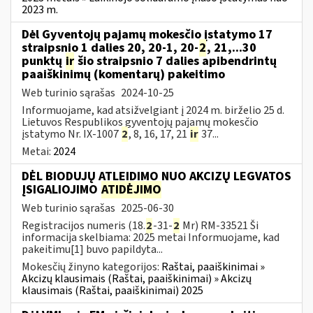
2023 m.
Dėl Gyventojų pajamų mokesčio įstatymo 17
straipsnio 1 dalies 20, 20-1, 20-
2
, 21,...30
punktų
ir
šio straipsnio 7 dalies apibendrintų
paaiškinimų (komentarų) pakeitimo
Web turinio sąrašas
2024-10-25
Informuojame, kad atsižvelgiant į 2024 m. birželio 25 d.
Lietuvos Respublikos gyventojų pajamų mokesčio
įstatymo Nr. IX-1007
2
, 8, 16, 17, 21
ir
37...
Metai:
2024
DĖL BIODUJŲ ATLEIDIMO NUO AKCIZŲ LEGVATOS
ĮSIGALIOJIMO
ATIDĖJIMO
Web turinio sąrašas
2025-06-30
Registracijos numeris (18.
2
-31-
2
Mr) RM-33521 Ši
informacija skelbiama: 2025 metai Informuojame, kad
pakeitimu[1] buvo papildyta...
Mokesčių žinyno kategorijos:
Raštai, paaiškinimai »
Akcizų klausimais (Raštai, paaiškinimai) » Akcizų
klausimais (Raštai, paaiškinimai) 2025