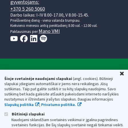
gyventojams:
+370 5 260 5060
Darbo laikas: I-IV 8.00-17.00, V 8.00-15.45.
Prieššventinę dieną - viena valanda trumpiau.
Kiekvieno mėnesio antrą penktadienį 8.00 val. - 12.00 val.
Mano VMI
Paklausimas per
Valstybinė mokesčių inspekcija prie Lietuvos
U
Respublikos finansų ministerijos
Šioje svetainėje naudojami slapukai
(angl. cookies). Būtinieji
slapukai įdiegiami automatiškai ir jiems nėra reikalingas Jūsų
Biudžetinė įstaiga. Juridinio asmens kodas — 188659752,
sutikimas. Taip pat galite sutikti ir su kitų slapukų naudojimu. Savo
adresas: Vasario 16-osios g. 14, 01107 Vilnius, Lietuva, el.paštas:
sutikimą bet kada galėsite atšaukti pakeisdami interneto naršyklės
vmi@vmi.lt
, E. pristatymo dėžutės adresas 188659752
nustatymus ir ištrindami įrašytus slapukus. Daugiau informacijos
Duomenys apie Valstybinę mokesčių inspekciją prie Lietuvos
Slapukų politika
;
Privatumo politika.
Respublikos finansų ministerijos kaupiami ir saugomi Juridinių
asmenų registre
Būtinieji slapukai
Naudojami sklandžiam svetainės veikimui ir įgalina pagrindines
svetainės funkcijas. Be šių slapukų svetainė negali tinkamai veikti.