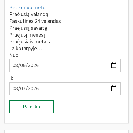
Bet kuriuo metu
Praėjusią valandą
Paskutines 24 valandas
Praėjusią savaitę
Praėjusį mėnesį
Praėjusiais metais
Laikotarpyje…
Nuo
Iki
Paieška