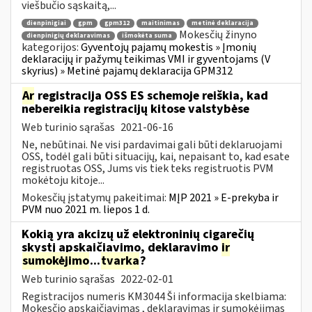
viešbučio sąskaitą,...
dienpinigiai
gpm
gpm312
maitinimas
metinė deklaracija
Mokesčių žinyno
dienpinigių deklaravimas
išmokėta suma
kategorijos:
Gyventojų pajamų mokestis » Įmonių
deklaracijų ir pažymų teikimas VMI ir gyventojams (V
skyrius) » Metinė pajamų deklaracija GPM312
Ar
registracija OSS ES schemoje reiškia, kad
nebereikia registracijų kitose valstybėse
Web turinio sąrašas
2021-06-16
Ne, nebūtinai. Ne visi pardavimai gali būti deklaruojami
OSS, todėl gali būti situacijų, kai, nepaisant to, kad esate
registruotas OSS, Jums vis tiek teks registruotis PVM
mokėtoju kitoje...
Mokesčių įstatymų pakeitimai:
MĮP 2021 » E-prekyba ir
PVM nuo 2021 m. liepos 1 d.
Kokią yra akcizų už elektroninių cigarečių
skystį apskaičiavimo, deklaravimo
ir
sumokėjimo
...
tvarka
?
Web turinio sąrašas
2022-02-01
Registracijos numeris KM3044 Ši informacija skelbiama:
Mokesčio apskaičiavimas , deklaravimas ir sumokėjimas