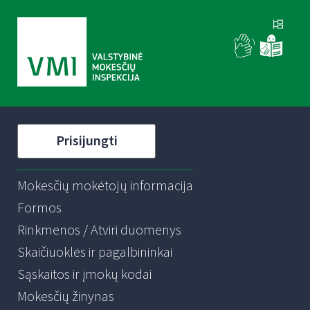
Prisijungti
Mokesčių mokėtojų informacija
Formos
Rinkmenos / Atviri duomenys
Skaičiuoklės ir pagalbininkai
Sąskaitos ir įmokų kodai
Mokesčių žinynas