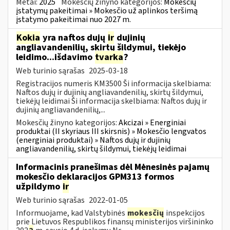
Metai:
2025
Mokesčių žinyno kategorijos:
Mokesčių
įstatymų pakeitimai » Mokesčio už aplinkos teršimą
įstatymo pakeitimai nuo 2027 m.
Kokia
yra naftos dujų
ir
dujinių
angliavandenilių, skirtų šildymui, tiekėjo
leidimo...išdavimo
tvarka
?
Web turinio sąrašas
2025-03-18
Registracijos numeris KM3500 Ši informacija skelbiama:
Naftos dujų ir dujinių angliavandenilių, skirtų šildymui,
tiekėjų leidimai Ši informacija skelbiama: Naftos dujų ir
dujinių angliavandenilių,...
Mokesčių žinyno kategorijos:
Akcizai » Energiniai
produktai (II skyriaus III skirsnis) » Mokesčio lengvatos
(energiniai produktai) » Naftos dujų ir dujinių
angliavandenilių, skirtų šildymui, tiekėjų leidimai
Informacinis pranešimas dėl Mėnesinės pajamų
mokesčio deklaracijos GPM313 formos
užpildymo
ir
Web turinio sąrašas
2022-01-05
Informuojame, kad Valstybinės
mokesčių
inspekcijos
prie Lietuvos Respublikos finansų ministerijos viršininko