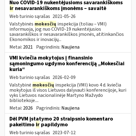
Nuo COVID-19 nukentėjusioms savarankiškoms
ir
nesavarankiškoms įmonėms – savaitė
Web turinio sąrašas
2021-05-26
Valstybinės
mokesčių
inspekcija (toliau – VMI)
informuoja, jog nuo COVID-19 nukentėjusios
savarankiškos ir nesavarankiškos įmonės, atitinkančios
Ekonomikos ir inovacijų...
Metai:
2021
Pagrindinis:
Naujiena
VMI kviečia mokytojus į finansinio
sąmoningumo ugdymo konferenciją „Mokesčiai
kuria“
Web turinio sąrašas
2026-02-09
Valstybinė
mokesčių
inspekcija (VMI) kovo 4 d. kviečia
mokytojus iš visos Lietuvos dalyvauti konferencijoje, kuri
vyks Lietuvos nacionalinėje Martyno Mažvydo
bibliotekoje....
Metai:
2026
Pagrindinis:
Naujiena
Dėl PVM įstatymo 20 straipsnio komentaro
pakeitimo
ir
papildymo
Web turinio sąrašas
2023-07-12