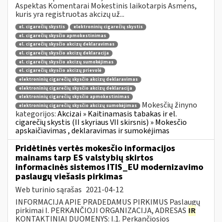
Aspektas Komentarai Mokestinis laikotarpis Asmens,
kuris yra registruotas akcizų už...
el. cigarečių skystis
elektroninių cigarečių skystis
el. cigarečių skysčio apmokestinimas
el. cigarečių skysčio akcizų deklaravimas
el. cigarečių skysčio akcizų deklaracija
el. cigarečių skysčio akcizų sumokėjimas
el. cigarečių skysčio akcizų prievolė
elektroninių cigarečių skysčio akcizų deklaravimas
elektroninių cigarečių skysčio akcizų deklaracija
elektroninių cigarečių skysčio apmokestinimas
Mokesčių žinyno
elektroninių cigarečių skysčio akcizų sumokėjimas
kategorijos:
Akcizai » Kaitinamasis tabakas ir el.
cigarečių skystis (II skyriaus VII skirsnis) » Mokesčio
apskaičiavimas , deklaravimas ir sumokėjimas
Pridėtinės vertės mokesčio informacijos
mainams tarp ES valstybių skirtos
informacinės sistemos ITIS_EU modernizavimo
paslaugų viešasis pirkimas
Web turinio sąrašas
2021-04-12
INFORMACIJA APIE PRADEDAMUS PIRKIMUS Paslaugų
pirkimai I. PERKANČIOJI ORGANIZACIJA, ADRESAS
IR
KONTAKTINIAI DUOMENYS: I.1. Perkančiosios