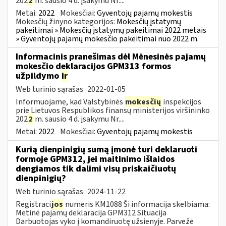
202
2
m. sausio 4 d. įsakymu Nr....
Metai:
2022
Mokesčiai:
Gyventojų pajamų mokestis
Mokesčių žinyno kategorijos:
Mokesčių įstatymų
pakeitimai » Mokesčių įstatymų pakeitimai 2022 metais
» Gyventojų pajamų mokesčio pakeitimai nuo 2022 m.
Informacinis pranešimas dėl Mėnesinės pajamų
mokesčio deklaracijos GPM313 formos
užpildymo
ir
Web turinio sąrašas
2022-01-05
Informuojame, kad Valstybinės
mokesčių
inspekcijos
prie Lietuvos Respublikos finansų ministerijos viršininko
202
2
m. sausio 4 d. įsakymu Nr....
Metai:
2022
Mokesčiai:
Gyventojų pajamų mokestis
Kurią dienpinigių sumą įmonė turi deklaruoti
formoje GPM312, jei maitinimo išlaidos
dengiamos tik dalimi visų priskaičiuotų
dienpinigių?
Web turinio sąrašas
2024-11-22
Registraci
jos
numeris KM1088 Ši informacija skelbiama:
Metinė pajamų deklaracija GPM312 Situacija
Darbuotojas vyko į komandiruotę užsienyje. Parvežė