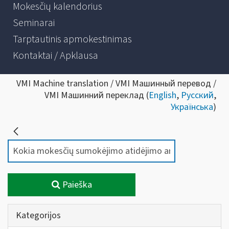
Mokesčių kalendorius
Seminarai
Tarptautinis apmokestinimas
Kontaktai / Apklausa
VMI Machine translation / VMI Машинный перевод /
VMI Машинний переклад (
English
,
Русский
,
Українська
)
Paieška
Kategorijos