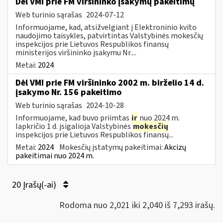
Dėl VMI prie FM viršininko įsakymų pakeitimų
Web turinio sąrašas
2024-07-12
Informuojame, kad, atsižvelgiant į Elektroninio kvito
naudojimo taisykles, patvirtintas Valstybinės mokesčių
inspekcijos prie Lietuvos Respublikos finansų
ministerijos viršininko įsakymu Nr....
Metai:
2024
Dėl VMI prie FM viršininko 2002 m. birželio 14 d.
įsakymo Nr. 156 pakeitimo
Web turinio sąrašas
2024-10-28
Informuojame, kad buvo priimtas
ir
nuo 2024 m.
lapkričio 1 d. įsigalioja Valstybinės
mokesčių
inspekcijos prie Lietuvos Respublikos finansų...
Metai:
2024
Mokesčių įstatymų pakeitimai:
Akcizų
pakeitimai nuo 2024 m.
20 Įrašų(-ai)
Rodoma nuo 2,021 iki 2,040 iš 7,293 irašų.