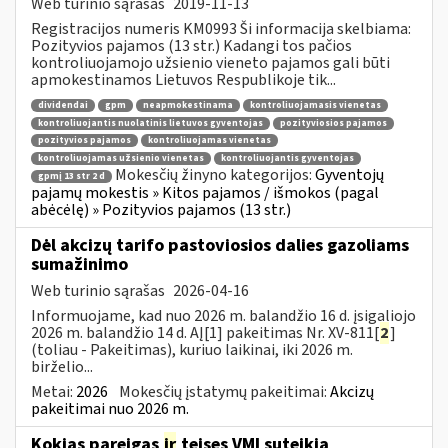
Web turinio sąrašas
2019-11-13
Registracijos numeris KM0993 Ši informacija skelbiama:
Pozityvios pajamos (13 str.) Kadangi tos pačios
kontroliuojamojo užsienio vieneto pajamos gali būti
apmokestinamos Lietuvos Respublikoje tik...
dividendai
gpm
neapmokestinama
kontroliuojamasis vienetas
kontroliuojantis nuolatinis lietuvos gyventojas
pozityviosios pajamos
pozityvios pajamos
kontroliuojamas vienetas
kontroliuojamas užsienio vienetas
kontroliuojantis gyventojas
Mokesčių žinyno kategorijos:
Gyventojų
gpmį 13 str 2 d
pajamų mokestis » Kitos pajamos / išmokos (pagal
abėcėlę) » Pozityvios pajamos (13 str.)
Dėl akcizų tarifo pastoviosios dalies gazoliams
sumažinimo
Web turinio sąrašas
2026-04-16
Informuojame, kad nuo 2026 m. balandžio 16 d. įsigaliojo
2026 m. balandžio 14 d. AĮ[1] pakeitimas Nr. XV-811[
2
]
(toliau - Pakeitimas), kuriuo laikinai, iki 2026 m.
birželio...
Metai:
2026
Mokesčių įstatymų pakeitimai:
Akcizų
pakeitimai nuo 2026 m.
Kokias pareigas
ir
teises VMI suteikia