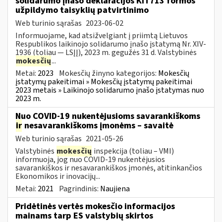
solidarumo įnašo deklaracijos KIT713 formos
užpildymo taisyklių patvirtinimo
Web turinio sąrašas
2023-06-02
Informuojame, kad atsižvelgiant į priimtą Lietuvos
Respublikos laikinojo solidarumo įnašo įstatymą Nr. XIV-
1936 (toliau — LSĮĮ), 2023 m. gegužės 31 d. Valstybinės
mokesčių
...
Metai:
2023
Mokesčių žinyno kategorijos:
Mokesčių
įstatymų pakeitimai » Mokesčių įstatymų pakeitimai
2023 metais » Laikinojo solidarumo įnašo įstatymas nuo
2023 m.
Nuo COVID-19 nukentėjusioms savarankiškoms
ir
nesavarankiškoms įmonėms – savaitė
Web turinio sąrašas
2021-05-26
Valstybinės
mokesčių
inspekcija (toliau – VMI)
informuoja, jog nuo COVID-19 nukentėjusios
savarankiškos ir nesavarankiškos įmonės, atitinkančios
Ekonomikos ir inovacijų...
Metai:
2021
Pagrindinis:
Naujiena
Pridėtinės vertės mokesčio informacijos
mainams tarp ES valstybių skirtos