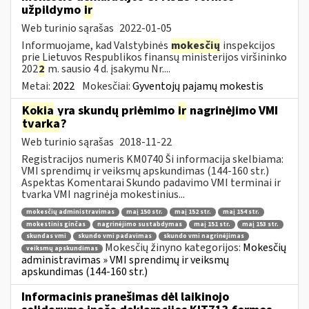
užpildymo
ir
Web turinio sąrašas
2022-01-05
Informuojame, kad Valstybinės
mokesčių
inspekcijos
prie Lietuvos Respublikos finansų ministerijos viršininko
202
2
m. sausio 4 d. įsakymu Nr....
Metai:
2022
Mokesčiai:
Gyventojų pajamų mokestis
Kokia
yra skundų priėmimo
ir
nagrinėjimo VMI
tvarka
?
Web turinio sąrašas
2018-11-22
Registracijos numeris KM0740 Ši informacija skelbiama:
VMI sprendimų ir veiksmų apskundimas (144-160 str.)
Aspektas Komentarai Skundo padavimo VMI terminai ir
tvarka VMI nagrinėja mokestinius...
mokesčių administravimas
maį 150 str.
maį 152 str.
maį 154 str.
mokestinis ginčas
nagrinėjimo sustabdymas
maį 151 str.
maį 153 str.
skundas vmi
skundo vmi padavimas
skundo vmi nagrinėjimas
Mokesčių žinyno kategorijos:
Mokesčių
veiksmų apskundimas
administravimas » VMI sprendimų ir veiksmų
apskundimas (144-160 str.)
Informacinis pranešimas dėl laikinojo