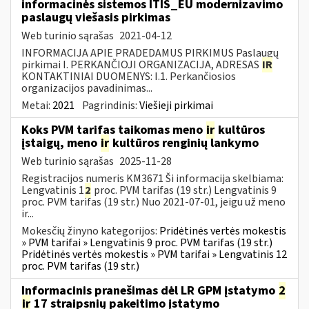
informacinės sistemos ITIS_EU modernizavimo
paslaugų viešasis pirkimas
Web turinio sąrašas
2021-04-12
INFORMACIJA APIE PRADEDAMUS PIRKIMUS Paslaugų
pirkimai I. PERKANČIOJI ORGANIZACIJA, ADRESAS
IR
KONTAKTINIAI DUOMENYS: I.1. Perkančiosios
organizacijos pavadinimas...
Metai:
2021
Pagrindinis:
Viešieji pirkimai
Koks PVM tarifas taikomas meno
ir
kultūros
įstaigų, meno
ir
kultūros renginių lankymo
Web turinio sąrašas
2025-11-28
Registracijos numeris KM3671 Ši informacija skelbiama:
Lengvatinis 1
2
proc. PVM tarifas (19 str.) Lengvatinis 9
proc. PVM tarifas (19 str.) Nuo 2021-07-01, jeigu už meno
ir...
Mokesčių žinyno kategorijos:
Pridėtinės vertės mokestis
» PVM tarifai » Lengvatinis 9 proc. PVM tarifas (19 str.)
Pridėtinės vertės mokestis » PVM tarifai » Lengvatinis 12
proc. PVM tarifas (19 str.)
Informacinis pranešimas dėl LR GPM įstatymo
2
ir
17 straipsnių pakeitimo įstatymo