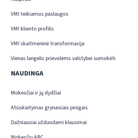
VMI teikiamos paslaugos
VMI kliento profilis
VMI skaitmeninė transformacija
Vienas langelis prievolėms valstybei sumokėti
NAUDINGA
Mokesčiai ir jų dydžiai
Atsiskaitymas grynaisiais pinigais
Dažniausiai užduodami klausimai
Mokesčių ABC