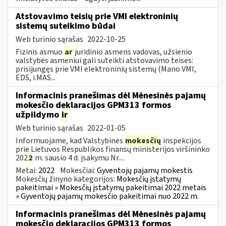
Atstovavimo teisių prie VMI elektroninių
sistemų suteikimo būdai
Web turinio sąrašas
2022-10-25
Fizinis asmuo
ar
juridinio asmens vadovas, užsienio
valstybės asmeniui gali suteikti atstovavimo teises:
prisijungęs prie VMI elektroninių sistemų (Mano VMI,
EDS, i.MAS...
Informacinis pranešimas dėl Mėnesinės pajamų
mokesčio deklaracijos GPM313 formos
užpildymo
ir
Web turinio sąrašas
2022-01-05
Informuojame, kad Valstybinės
mokesčių
inspekcijos
prie Lietuvos Respublikos finansų ministerijos viršininko
202
2
m. sausio 4 d. įsakymu Nr....
Metai:
2022
Mokesčiai:
Gyventojų pajamų mokestis
Mokesčių žinyno kategorijos:
Mokesčių įstatymų
pakeitimai » Mokesčių įstatymų pakeitimai 2022 metais
» Gyventojų pajamų mokesčio pakeitimai nuo 2022 m.
Informacinis pranešimas dėl Mėnesinės pajamų
mokesčio deklaracijos GPM313 formos