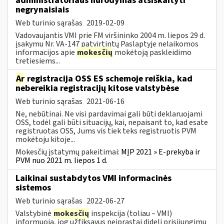
administratoriaus nurodymas atsiskaityti
negrynaisiais
Web turinio sąrašas
2019-02-09
Vadovaujantis VMI prie FM viršininko 2004 m. liepos 29 d.
įsakymu Nr. VA-147 patvirtintų Paslaptyje nelaikomos
informacijos apie
mokesčių
mokėtoją paskleidimo
tretiesiems...
Ar
registracija OSS ES schemoje reiškia, kad
nebereikia registracijų kitose valstybėse
Web turinio sąrašas
2021-06-16
Ne, nebūtinai. Ne visi pardavimai gali būti deklaruojami
OSS, todėl gali būti situacijų, kai, nepaisant to, kad esate
registruotas OSS, Jums vis tiek teks registruotis PVM
mokėtoju kitoje...
Mokesčių įstatymų pakeitimai:
MĮP 2021 » E-prekyba ir
PVM nuo 2021 m. liepos 1 d.
Laikinai sustabdytos VMI informacinės
sistemos
Web turinio sąrašas
2022-06-27
Valstybinė
mokesčių
inspekcija (toliau – VMI)
informuoja, jog užfiksavus neįprastai didelį prisijungimų