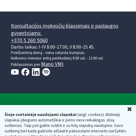
Konsultacijos mokesčių klausimais ir paslaugos
gyventojams:
+370 5 260 5060
Darbo laikas: I-IV 8.00-17.00, V 8.00-15.45.
Prieššventinę dieną - viena valanda trumpiau.
Kiekvieno mėnesio antrą penktadienį 8.00 val. - 12.00 val.
Mano VMI
Paklausimas per
Valstybinė mokesčių inspekcija prie Lietuvos
U
Respublikos finansų ministerijos
Šioje svetainėje naudojami slapukai
(angl. cookies). Būtinieji
slapukai įdiegiami automatiškai ir jiems nėra reikalingas Jūsų
Biudžetinė įstaiga. Juridinio asmens kodas — 188659752,
sutikimas. Taip pat galite sutikti ir su kitų slapukų naudojimu. Savo
adresas: Vasario 16-osios g. 14, 01107 Vilnius, Lietuva, el.paštas:
sutikimą bet kada galėsite atšaukti pakeisdami interneto naršyklės
vmi@vmi.lt
, E. pristatymo dėžutės adresas 188659752