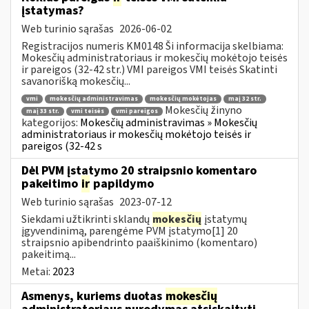
įstatymas?
Web turinio sąrašas
2026-06-02
Registracijos numeris KM0148 Ši informacija skelbiama:
Mokesčių administratoriaus ir mokesčių mokėtojo teisės
ir pareigos (32-42 str.) VMI pareigos VMI teisės Skatinti
savanorišką mokesčių...
vmi
mokesčių administravimas
mokesčių mokėtojas
maį 32 str.
Mokesčių žinyno
maį 33 str.
vmi teisės
vmi pareigos
kategorijos:
Mokesčių administravimas » Mokesčių
administratoriaus ir mokesčių mokėtojo teisės ir
pareigos (32-42 s
Dėl PVM įstatymo 20 straipsnio komentaro
pakeitimo
ir
papildymo
Web turinio sąrašas
2023-07-12
Siekdami užtikrinti sklandų
mokesčių
įstatymų
įgyvendinimą, parengėme PVM įstatymo[1] 20
straipsnio apibendrinto paaiškinimo (komentaro)
pakeitimą...
Metai:
2023
Asmenys, kuriems duotas
mokesčių