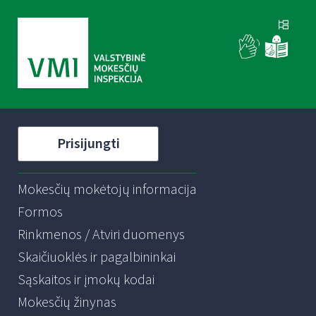
Prisijungti
Mokesčių mokėtojų informacija
Formos
Rinkmenos / Atviri duomenys
Skaičiuoklės ir pagalbininkai
Sąskaitos ir įmokų kodai
Mokesčių žinynas