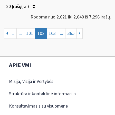
20 Įrašų(-ai)
Rodoma nuo 2,021 iki 2,040 iš 7,296 irašų.
1
...
101
102
103
...
365
APIE VMI
Misija, Vizija ir Vertybės
Struktūra ir kontaktinė informacija
Konsultavimasis su visuomene