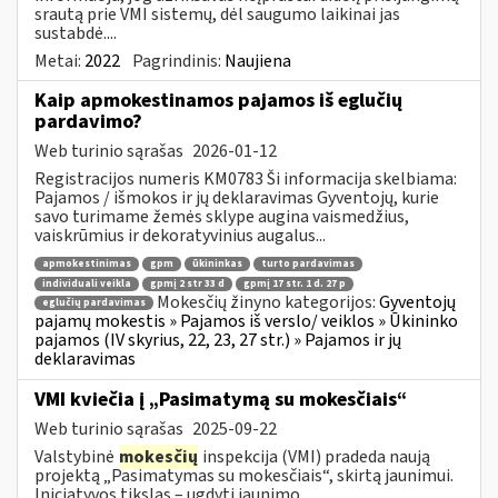
srautą prie VMI sistemų, dėl saugumo laikinai jas
sustabdė....
Metai:
2022
Pagrindinis:
Naujiena
Kaip apmokestinamos pajamos iš eglučių
pardavimo?
Web turinio sąrašas
2026-01-12
Registracijos numeris KM0783 Ši informacija skelbiama:
Pajamos / išmokos ir jų deklaravimas Gyventojų, kurie
savo turimame žemės sklype augina vaismedžius,
vaiskrūmius ir dekoratyvinius augalus...
apmokestinimas
gpm
ūkininkas
turto pardavimas
individuali veikla
gpmį 2 str 33 d
gpmį 17 str. 1 d. 27 p
Mokesčių žinyno kategorijos:
Gyventojų
eglučių pardavimas
pajamų mokestis » Pajamos iš verslo/ veiklos » Ūkininko
pajamos (IV skyrius, 22, 23, 27 str.) » Pajamos ir jų
deklaravimas
VMI kviečia į „Pasimatymą su mokesčiais“
Web turinio sąrašas
2025-09-22
Valstybinė
mokesčių
inspekcija (VMI) pradeda naują
projektą „Pasimatymas su mokesčiais“, skirtą jaunimui.
Iniciatyvos tikslas – ugdyti jaunimo...