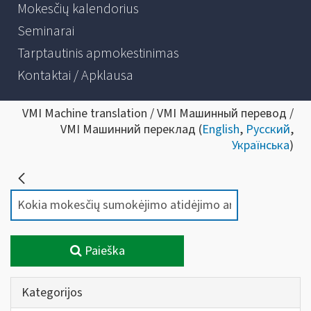
Mokesčių kalendorius
Seminarai
Tarptautinis apmokestinimas
Kontaktai / Apklausa
VMI Machine translation / VMI Машинный перевод /
VMI Машинний переклад (
English
,
Русский
,
Українська
)
Paieška
Kategorijos