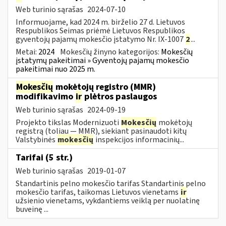
Web turinio sąrašas
2024-07-10
Informuojame, kad 2024 m. birželio 27 d. Lietuvos
Respublikos Seimas priėmė Lietuvos Respublikos
gyventojų pajamų mokesčio įstatymo Nr. IX-1007
2
...
Metai:
2024
Mokesčių žinyno kategorijos:
Mokesčių
įstatymų pakeitimai » Gyventojų pajamų mokesčio
pakeitimai nuo 2025 m.
Mokesčių
mokėtojų registro (MMR)
modifikavimo
ir
plėtros paslaugos
Web turinio sąrašas
2024-09-19
Projekto tikslas Modernizuoti
Mokesčių
mokėtojų
registrą (toliau — MMR), siekiant pasinaudoti kitų
Valstybinės
mokesčių
inspekcijos informacinių...
Tarifai (5 str.)
Web turinio sąrašas
2019-01-07
Standartinis pelno mokesčio tarifas Standartinis pelno
mokesčio tarifas, taikomas Lietuvos vienetams
ir
užsienio vienetams, vykdantiems veiklą per nuolatinę
buveinę ...