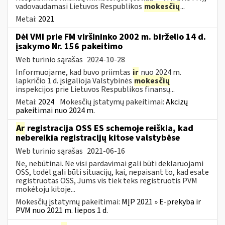
vadovaudamasi Lietuvos Respublikos
mokesčių
...
Metai:
2021
Dėl VMI prie FM viršininko 2002 m. birželio 14 d.
įsakymo Nr. 156 pakeitimo
Web turinio sąrašas
2024-10-28
Informuojame, kad buvo priimtas
ir
nuo 2024 m.
lapkričio 1 d. įsigalioja Valstybinės
mokesčių
inspekcijos prie Lietuvos Respublikos finansų...
Metai:
2024
Mokesčių įstatymų pakeitimai:
Akcizų
pakeitimai nuo 2024 m.
Ar
registracija OSS ES schemoje reiškia, kad
nebereikia registracijų kitose valstybėse
Web turinio sąrašas
2021-06-16
Ne, nebūtinai. Ne visi pardavimai gali būti deklaruojami
OSS, todėl gali būti situacijų, kai, nepaisant to, kad esate
registruotas OSS, Jums vis tiek teks registruotis PVM
mokėtoju kitoje...
Mokesčių įstatymų pakeitimai:
MĮP 2021 » E-prekyba ir
PVM nuo 2021 m. liepos 1 d.