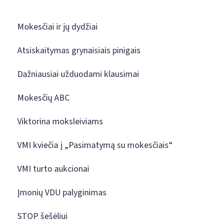
Mokesčiai ir jų dydžiai
Atsiskaitymas grynaisiais pinigais
Dažniausiai užduodami klausimai
Mokesčių ABC
Viktorina moksleiviams
VMI kviečia į „Pasimatymą su mokesčiais“
VMI turto aukcionai
Įmonių VDU palyginimas
STOP šešėliui