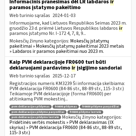
Informacinis pranešimas dėl LR labdaros
ir
paramos įstatymo pakeitimo
Web turinio sąrašas
2024-01-03
Informuojame, kad Lietuvos Respublikos Seimas 2023 m.
gruodžio 23 d. priėmė Lietuvos Respublikos labdaros
ir
paramos įstatymo Nr. I-172 4, 7, 8, 9...
Mokesčių žinyno kategorijos:
Mokesčių įstatymų
pakeitimai » Mokesčių įstatymų pakeitimai 2023 metais
» Labdaros ir paramos pakeitimai nuo 2023 m.
Kaip PVM deklaracijoje FR0600 turi būti
deklaruojami pardavimo
ir
įsigijimo sandoriai
Web turinio sąrašas
2025-12-17
Registracijos numeris KM3239 Ši informacija skelbiama:
PVM deklaracija FR0600 (84-86 str., 88-89 str., 115-3 str.)
Teikiamoje PVM deklaracijoje (forma FR0600) per
atitinkamą PVM mokestinį...
pvm deklaracijos pildymas
fr0600 pildymas
fr0600 pildymo pavyzdžiai
pvm deklaracijos pildymo pavyzdžiai
fr0600 pildymo lentelė
Mokesčių žinyno kategorijos:
pvm deklaracijos pildymo lentelė
Pridėtinės vertės mokestis » PVM deklaravimas (IX
skyrius) » PVM deklaracija FR0600 (84-86 str., 88-89 str.,
115-3 str.)