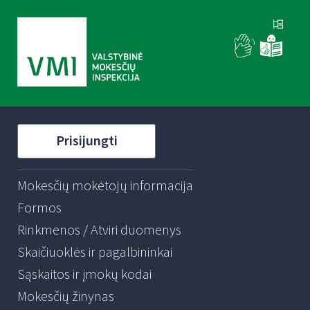
Prisijungti
Mokesčių mokėtojų informacija
Formos
Rinkmenos / Atviri duomenys
Skaičiuoklės ir pagalbininkai
Sąskaitos ir įmokų kodai
Mokesčių žinynas