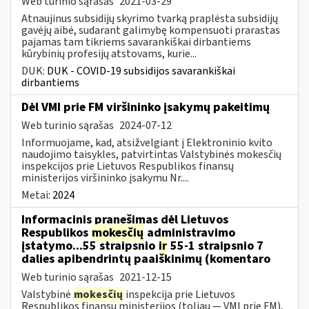
Web turinio sąrašas
2021-03-29
Atnaujinus subsidijų skyrimo tvarką praplėsta subsidijų
gavėjų aibė, sudarant galimybę kompensuoti prarastas
pajamas tam tikriems savarankiškai dirbantiems
kūrybinių profesijų atstovams, kurie...
DUK:
DUK - COVID-19 subsidijos savarankiškai
dirbantiems
Dėl VMI prie FM viršininko įsakymų pakeitimų
Web turinio sąrašas
2024-07-12
Informuojame, kad, atsižvelgiant į Elektroninio kvito
naudojimo taisykles, patvirtintas Valstybinės mokesčių
inspekcijos prie Lietuvos Respublikos finansų
ministerijos viršininko įsakymu Nr....
Metai:
2024
Informacinis pranešimas dėl Lietuvos
Respublikos
mokesčių
administravimo
įstatymo...55 straipsnio
ir
55-1 straipsnio 7
dalies apibendrintų paaiškinimų (komentaro
Web turinio sąrašas
2021-12-15
Valstybinė
mokesčių
inspekcija prie Lietuvos
Respublikos finansų ministerijos (toliau — VMI prie FM),