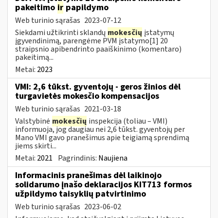
pakeitimo
ir
papildymo
Web turinio sąrašas
2023-07-12
Siekdami užtikrinti sklandų
mokesčių
įstatymų
įgyvendinimą, parengėme PVM įstatymo[1] 20
straipsnio apibendrinto paaiškinimo (komentaro)
pakeitimą...
Metai:
2023
VMI: 2,6 tūkst. gyventojų - geros žinios dėl
turgavietės mokesčio kompensacijos
Web turinio sąrašas
2021-03-18
Valstybinė
mokesčių
inspekcija (toliau – VMI)
informuoja, jog daugiau nei 2,6 tūkst. gyventojų per
Mano VMI gavo pranešimus apie teigiamą sprendimą
jiems skirti...
Metai:
2021
Pagrindinis:
Naujiena
Informacinis pranešimas dėl laikinojo
solidarumo įnašo deklaracijos KIT713 formos
užpildymo taisyklių patvirtinimo
Web turinio sąrašas
2023-06-02