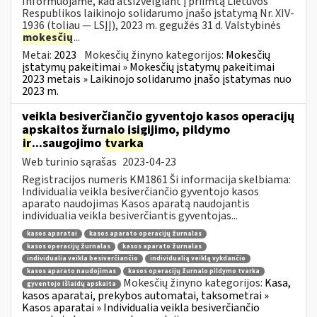
Informuojame, kad atsižvelgiant į priimtą Lietuvos
Respublikos laikinojo solidarumo įnašo įstatymą Nr. XIV-
1936 (toliau — LSĮĮ), 2023 m. gegužės 31 d. Valstybinės
mokesčių
...
Metai:
2023
Mokesčių žinyno kategorijos:
Mokesčių
įstatymų pakeitimai » Mokesčių įstatymų pakeitimai
2023 metais » Laikinojo solidarumo įnašo įstatymas nuo
2023 m.
veikla besiverčiančio gyventojo kasos operacijų
apskaitos žurnalo įsigijimo, pildymo
ir
...saugojimo
tvarka
Web turinio sąrašas
2023-04-23
Registracijos numeris KM1861 Ši informacija skelbiama:
Individualia veikla besiverčiančio gyventojo kasos
aparato naudojimas Kasos aparatą naudojantis
individualia veikla besiverčiantis gyventojas...
kasos aparatai
kasos aparato operacijų žurnalas
kasos operacijų žurnalas
kasos aparato žurnalas
individualia veikla besiverčiančio
individualią veiklą vykdančio
kasos aparato naudojimas
kasos operacijų žurnalo pildymo tvarka
Mokesčių žinyno kategorijos:
Kasa,
gyventojo išlaidų apskaita
kasos aparatai, prekybos automatai, taksometrai »
Kasos aparatai » Individualia veikla besiverčiančio