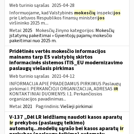
Web turinio sąrašas
2025-04-28
Informuojame, kad Valstybinės
mokesčių
inspekci
jos
prie Lietuvos Respublikos finansų ministeri
jos
viršininko 2025 m....
Metai:
2025
Mokesčių žinyno kategorijos:
Mokesčių
įstatymų pakeitimai » Gyventojų pajamų mokesčio
pakeitimai nuo 2025 m.
Pridėtinės vertės mokesčio informacijos
mainams tarp ES valstybių skirtos
informacinės sistemos ITIS_EU modernizavimo
paslaugų viešasis pirkimas
Web turinio sąrašas
2021-04-12
INFORMACIJA APIE PRADEDAMUS PIRKIMUS Paslaugų
pirkimai I. PERKANČIOJI ORGANIZACIJA, ADRESAS
IR
KONTAKTINIAI DUOMENYS: I.1. Perkančiosios
organizacijos pavadinimas...
Metai:
2021
Pagrindinis:
Viešieji pirkimai
V-137 „Dėl LR leidžiamų naudoti kasos aparatų
ir
prekybos (paslaugų teikimo)
automatų...modelių sąrašo bei kasos aparatų
ir