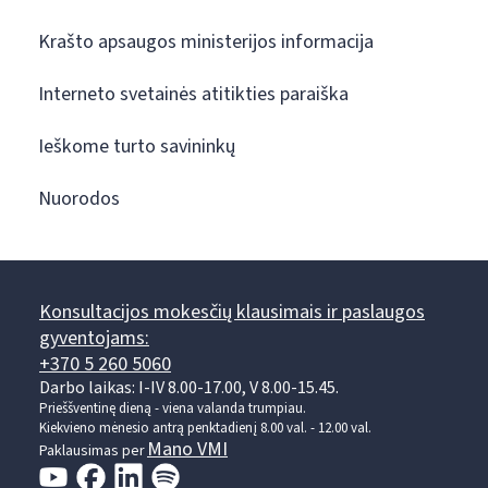
Krašto apsaugos ministerijos informacija
Interneto svetainės atitikties paraiška
Ieškome turto savininkų
Nuorodos
Konsultacijos mokesčių klausimais ir paslaugos
gyventojams:
+370 5 260 5060
Darbo laikas: I-IV 8.00-17.00, V 8.00-15.45.
Prieššventinę dieną - viena valanda trumpiau.
Kiekvieno mėnesio antrą penktadienį 8.00 val. - 12.00 val.
Mano VMI
Paklausimas per