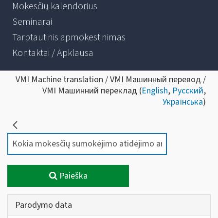
Mokesčių kalendorius
Seminarai
Tarptautinis apmokestinimas
Kontaktai / Apklausa
VMI Machine translation / VMI Машинный перевод /
VMI Машинний переклад (
English
,
Русский
,
Українська
)
Paieška
Parodymo data