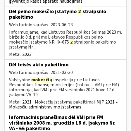
gyventojo kasos aparato naudojimas
Dėl pelno mokesčio įstatymo
2
straipsnio
pakeitimo
Web turinio sąrašas
2023-06-23
Informuojame, kad Lietuvos Respublikos Seimas 2023 m.
birželio 8 d. priėmė Lietuvos Respublikos pelno
mokesčio įstatymo NR. IX-675
2
straipsnio pakeitimo
įstatymą Nr....
Metai:
2023
Dėl teisės akto pakeitimo
Web turinio sąrašas
2021-03-30
Valstybinė
mokesčių
inspekcija prie Lietuvos
Respublikos finansų ministerijos (toliau ― VMI prie FM)
informuoja, kad VMI prie FM viršininko 2021 kovo 17 d.
įsakymu VA-19...
Metai:
2021
Mokesčių įstatymų pakeitimai:
MĮP 2021 »
Mokesčiu administravimo įstatymas
Informacinis pranešimas dėl VMI prie FM
viršininko 2008 m. gruodžio 18 d. įsakymo Nr.
VA - 66 pakeitimo