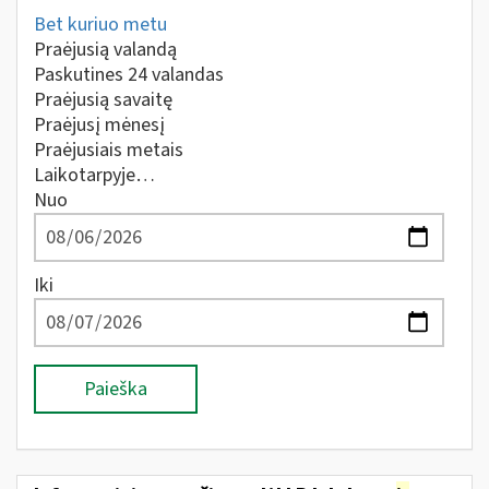
Bet kuriuo metu
Praėjusią valandą
Paskutines 24 valandas
Praėjusią savaitę
Praėjusį mėnesį
Praėjusiais metais
Laikotarpyje…
Nuo
Iki
Paieška