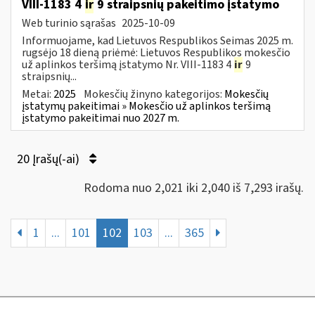
VIII-1183 4
ir
9 straipsnių pakeitimo įstatymo
Web turinio sąrašas
2025-10-09
Informuojame, kad Lietuvos Respublikos Seimas 2025 m.
rugsėjo 18 dieną priėmė: Lietuvos Respublikos mokesčio
už aplinkos teršimą įstatymo Nr. VIII-1183 4
ir
9
straipsnių...
Metai:
2025
Mokesčių žinyno kategorijos:
Mokesčių
įstatymų pakeitimai » Mokesčio už aplinkos teršimą
įstatymo pakeitimai nuo 2027 m.
20 Įrašų(-ai)
Rodoma nuo 2,021 iki 2,040 iš 7,293 irašų.
1
...
101
102
103
...
365