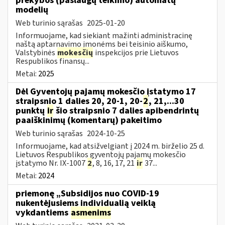
prekybos (paslaugų teikimo) automatų
modelių
Web turinio sąrašas
2025-01-20
Informuojame, kad siekiant mažinti administracinę
naštą aptarnavimo įmonėms bei teisinio aiškumo,
Valstybinės
mokesčių
inspekcijos prie Lietuvos
Respublikos finansų...
Metai:
2025
Dėl Gyventojų pajamų mokesčio įstatymo 17
straipsnio 1 dalies 20, 20-1, 20-
2
, 21,...30
punktų
ir
šio straipsnio 7 dalies apibendrintų
paaiškinimų (komentarų) pakeitimo
Web turinio sąrašas
2024-10-25
Informuojame, kad atsižvelgiant į 2024 m. birželio 25 d.
Lietuvos Respublikos gyventojų pajamų mokesčio
įstatymo Nr. IX-1007
2
, 8, 16, 17, 21
ir
37...
Metai:
2024
priemonę „Subsidijos nuo COVID-19
nukentėjusiems individualią veiklą
vykdantiems
asmenims