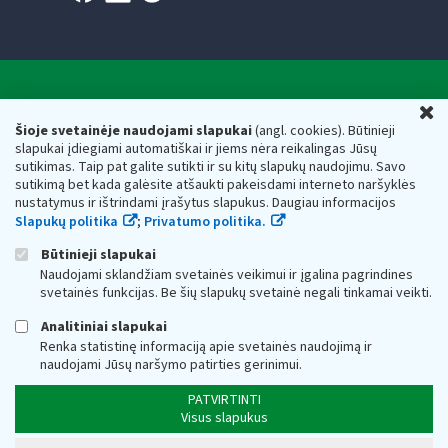
Valstybinė mokesčių inspekcija prie Lietuvos
U
Respublikos finansų ministerijos
Šioje svetainėje naudojami slapukai
(angl. cookies). Būtinieji
slapukai įdiegiami automatiškai ir jiems nėra reikalingas Jūsų
Biudžetinė įstaiga. Juridinio asmens kodas — 188659752,
sutikimas. Taip pat galite sutikti ir su kitų slapukų naudojimu. Savo
adresas: Vasario 16-osios g. 14, 01107 Vilnius, Lietuva, el.paštas:
sutikimą bet kada galėsite atšaukti pakeisdami interneto naršyklės
vmi@vmi.lt
, E. pristatymo dėžutės adresas 188659752
nustatymus ir ištrindami įrašytus slapukus. Daugiau informacijos
Duomenys apie Valstybinę mokesčių inspekciją prie Lietuvos
Slapukų politika
;
Privatumo politika.
Respublikos finansų ministerijos kaupiami ir saugomi Juridinių
asmenų registre
Būtinieji slapukai
Naudojami sklandžiam svetainės veikimui ir įgalina pagrindines
svetainės funkcijas. Be šių slapukų svetainė negali tinkamai veikti.
Analitiniai slapukai
Renka statistinę informaciją apie svetainės naudojimą ir
naudojami Jūsų naršymo patirties gerinimui.
PATVIRTINTI
Visus slapukus