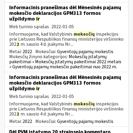
Informacinis pranešimas dėl Mėnesinės pajamų
mokesčio deklaracijos GPM313 formos
užpildymo
ir
Web turinio sąrašas
2022-01-05
Informuojame, kad Valstybinės
mokesčių
inspekcijos
prie Lietuvos Respublikos finansų ministerijos viršininko
202
2
m. sausio 4 d. įsakymu Nr....
Metai:
2022
Mokesčiai:
Gyventojų pajamų mokestis
Mokesčių žinyno kategorijos:
Mokesčių įstatymų
pakeitimai » Mokesčių įstatymų pakeitimai 2022 metais
» Gyventojų pajamų mokesčio pakeitimai nuo 2022 m.
Informacinis pranešimas dėl Mėnesinės pajamų
mokesčio deklaracijos GPM313 formos
užpildymo
ir
Web turinio sąrašas
2022-01-05
Informuojame, kad Valstybinės
mokesčių
inspekcijos
prie Lietuvos Respublikos finansų ministerijos viršininko
202
2
m. sausio 4 d. įsakymu Nr....
Metai:
2022
Mokesčiai:
Gyventojų pajamų mokestis
Dėl PVM įstatymo 20 straipsnio komentaro