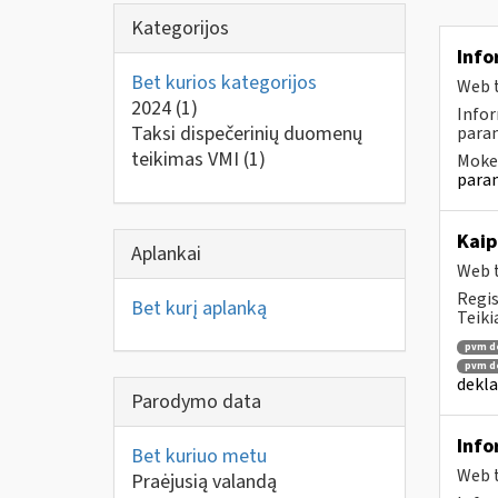
Kategorijos
Info
Bet kurios kategorijos
Web t
2024
(1)
Infor
Taksi dispečerinių duomenų
param
teikimas VMI
(1)
Mokes
param
Kaip
Aplankai
Web t
Regis
Bet kurį aplanką
Teiki
pvm de
pvm de
dekla
Parodymo data
Info
Bet kuriuo metu
Web t
Praėjusią valandą