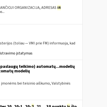
KANČIOJI ORGANIZACIJA, ADRESAS
IR
...
sterijos (toliau ― VMI prie FM) informuoja, kad
istravimo įstatymas
paslaugų teikimo) automatų...modelių
tomatų modelių
 įmonėms bei teisinio aiškumo, Valstybinės
es 20, 20-1, 20-
2
, 21,...30 punktų
ir
šio