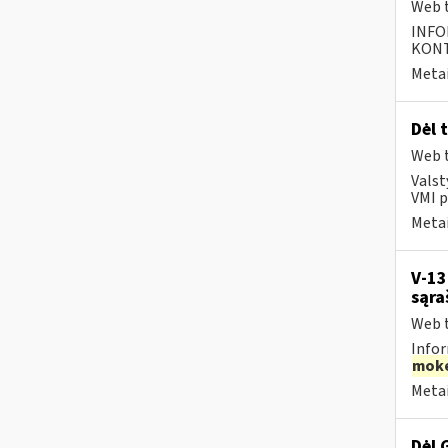
Web t
INFO
KONTA
Metai
Dėl 
Web t
Valst
VMI p
Metai
V-13
sąra
Web t
Infor
moke
Metai
Dėl 