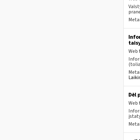
Valst
prane
Metai
Info
tais
Web t
Infor
(toli
Metai
Laiki
Dėl 
Web t
Infor
įstat
Metai