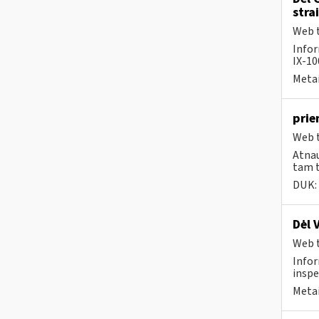
stra
Web t
Infor
IX-1
Metai
prie
Web t
Atnau
tam t
DUK:
Dėl 
Web t
Infor
inspe
Metai