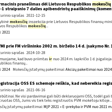
rmacinis pranešimas dėl Lietuvos Respublikos
mokesčių
-1 straipsnio 7 dalies apibendrintų paaiškinimų (komen
urinio sąrašas
2021-12-15
ybinė
mokesčių
inspekcija prie Lietuvos Respublikos finansų mini
vos Respublikos
mokesčių
...
:
2021
VMI prie FM viršininko 2002 m. birželio 14 d. įsakymo Nr.
urinio sąrašas
2024-10-28
muojame, kad buvo priimtas
ir
nuo 2024 m. lapkričio 1 d. įsigalioj
blikos finansų...
:
2024
Mokesčių įstatymų pakeitimai:
Akcizų pakeitimai nuo 2024
gistracija OSS ES schemoje reiškia, kad nebereikia regis
urinio sąrašas
2021-06-16
ebūtinai. Ne visi pardavimai gali būti deklaruojami OSS, todėl gali b
truotas OSS, Jums vis tiek teks registruotis PVM mokėtoju kitoje...
čių įstatymų pakeitimai:
MĮP 2021 » E-prekyba ir PVM nuo 2021 m. 