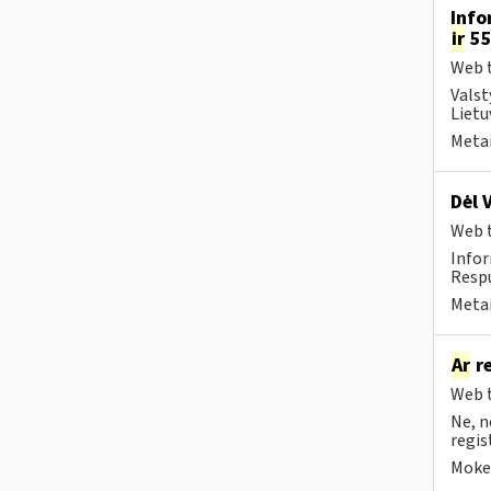
Info
ir
55
Web t
Valst
Lietu
Metai
Dėl 
Web t
Infor
Respu
Metai
Ar
re
Web t
Ne, n
regis
Mokes