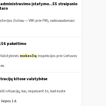
administravimo įstatymo...55 straipsnio
taro
sterijos (toliau — VMI prie FM), vadovaudamasi
 156 pakeitimo
a Valstybinės
mokesčių
inspekcijos prie Lietuvos
 m.
tracijų kitose valstybėse
ūti situacijų, kai, nepaisant to, kad esate
liepos 1 d.