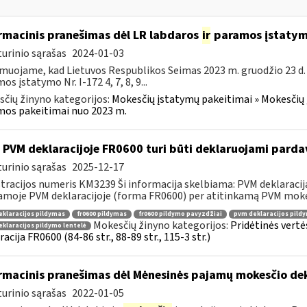
rmacinis pranešimas dėl LR labdaros
ir
paramos įstatym
urinio sąrašas
2024-01-03
muojame, kad Lietuvos Respublikos Seimas 2023 m. gruodžio 23 d.
os įstatymo Nr. I-172 4, 7, 8, 9...
čių žinyno kategorijos:
Mokesčių įstatymų pakeitimai » Mokesčių 
os pakeitimai nuo 2023 m.
 PVM deklaracijoje FR0600 turi būti deklaruojami pard
urinio sąrašas
2025-12-17
tracijos numeris KM3239 Ši informacija skelbiama: PVM deklaracija F
amoje PVM deklaracijoje (forma FR0600) per atitinkamą PVM mokes
klaracijos pildymas
fr0600 pildymas
fr0600 pildymo pavyzdžiai
pvm deklaracijos pild
Mokesčių žinyno kategorijos:
Pridėtinės vertė
klaracijos pildymo lentelė
racija FR0600 (84-86 str., 88-89 str., 115-3 str.)
rmacinis pranešimas dėl Mėnesinės pajamų mokesčio d
urinio sąrašas
2022-01-05