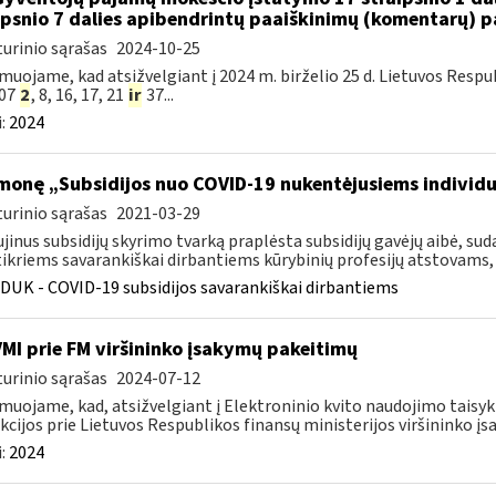
ipsnio 7 dalies apibendrintų paaiškinimų (komentarų) 
urinio sąrašas
2024-10-25
muojame, kad atsižvelgiant į 2024 m. birželio 25 d. Lietuvos Res
007
2
, 8, 16, 17, 21
ir
37...
:
2024
monę „Subsidijos nuo COVID-19 nukentėjusiems individ
urinio sąrašas
2021-03-29
jinus subsidijų skyrimo tvarką praplėsta subsidijų gavėjų aibė, 
ikriems savarankiškai dirbantiems kūrybinių profesijų atstovams, k
DUK - COVID-19 subsidijos savarankiškai dirbantiems
VMI prie FM viršininko įsakymų pakeitimų
urinio sąrašas
2024-07-12
muojame, kad, atsižvelgiant į Elektroninio kvito naudojimo taisyk
kcijos prie Lietuvos Respublikos finansų ministerijos viršininko įsa
:
2024