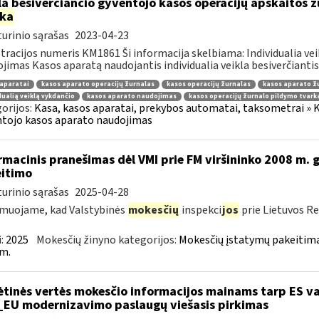
la besiverčiančio gyventojo kasos operacijų apskaitos ž
rka
urinio sąrašas
2023-04-23
tracijos numeris KM1861 Ši informacija skelbiama: Individualia ve
jimas Kasos aparatą naudojantis individualia veikla besiverčiantis 
aparatai
kasos aparato operacijų žurnalas
kasos operacijų žurnalas
kasos aparato ž
dualią veiklą vykdančio
kasos aparato naudojimas
kasos operacijų žurnalo pildymo tvark
orijos:
Kasa, kasos aparatai, prekybos automatai, taksometrai » Ka
tojo kasos aparato naudojimas
rmacinis pranešimas dėl VMI prie FM viršininko 2008 m. g
itimo
urinio sąrašas
2025-04-28
muojame, kad Valstybinės
mokesčių
inspekci
jos
prie Lietuvos Re
:
2025
Mokesčių žinyno kategorijos:
Mokesčių įstatymų pakeitima
m.
ėtinės vertės mokesčio informacijos mainams tarp ES va
_EU modernizavimo paslaugų viešasis pirkimas