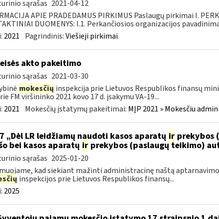
urinio sąrašas
2021-04-12
RMACIJA APIE PRADEDAMUS PIRKIMUS Paslaugų pirkimai I. PER
KTINIAI DUOMENYS: I.1. Perkančiosios organizacijos pavadinimas
:
2021
Pagrindinis:
Viešieji pirkimai
teisės akto pakeitimo
urinio sąrašas
2021-03-30
ybinė
mokesčių
inspekcija prie Lietuvos Respublikos finansų mini
rie FM viršininko 2021 kovo 17 d. įsakymu VA-19...
:
2021
Mokesčių įstatymų pakeitimai:
MĮP 2021 » Mokesčiu admin
7 „Dėl LR leidžiamų naudoti kasos aparatų
ir
prekybos (
šo bei kasos aparatų
ir
prekybos (paslaugų teikimo) au
urinio sąrašas
2025-01-20
muojame, kad siekiant mažinti administracinę naštą aptarnavimo
sčių
inspekcijos prie Lietuvos Respublikos finansų...
:
2025
Gyventojų pajamų mokesčio įstatymo 17 straipsnio 1 dali