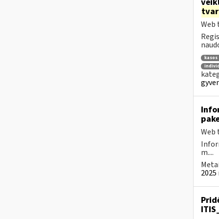
veik
tva
Web t
Regis
naudo
kasos 
indivi
kateg
gyven
Info
pake
Web t
Infor
m....
Metai
2025 
Prid
ITIS