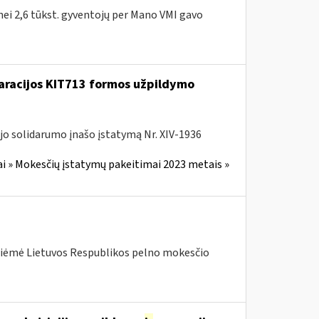
 nei 2,6 tūkst. gyventojų per Mano VMI gavo
laracijos KIT713 formos užpildymo
jo solidarumo įnašo įstatymą Nr. XIV-1936
i » Mokesčių įstatymų pakeitimai 2023 metais »
priėmė Lietuvos Respublikos pelno mokesčio