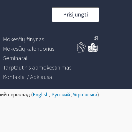
Prisijungti
Mokesčių žinynas
Mokesčių kalendorius
Seminarai
Tarptautinis apmokestinimas
Kontaktai / Apklausa
ний переклад (
English
,
Русский
,
Українська
)