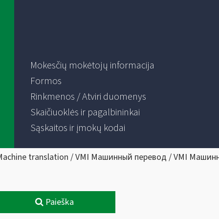
Mokesčių mokėtojų informacija
Formos
Rinkmenos / Atviri duomenys
Skaičiuoklės ir pagalbininkai
Sąskaitos ir įmokų kodai
Machine translation / VMI Машинный перевод / VMI Машин
Paieška