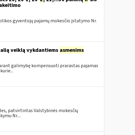
pakeitimo
publikos gyventojų pajamų mokesčio įstatymo Nr.
ualią veiklą vykdantiems
asmenims
sudarant galimybę kompensuoti prarastas pajamas
urie...
les, patvirtintas Valstybinės mokesčių
kymu Nr....