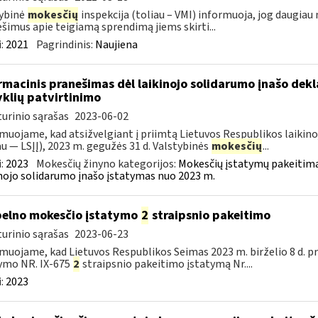
ybinė
mokesčių
inspekcija (toliau – VMI) informuoja, jog daugiau
šimus apie teigiamą sprendimą jiems skirti...
:
2021
Pagrindinis:
Naujiena
rmacinis pranešimas dėl laikinojo solidarumo įnašo dek
yklių patvirtinimo
urinio sąrašas
2023-06-02
muojame, kad atsižvelgiant į priimtą Lietuvos Respublikos laikino
au — LSĮĮ), 2023 m. gegužės 31 d. Valstybinės
mokesčių
...
:
2023
Mokesčių žinyno kategorijos:
Mokesčių įstatymų pakeitima
nojo solidarumo įnašo įstatymas nuo 2023 m.
pelno mokesčio įstatymo
2
straipsnio pakeitimo
urinio sąrašas
2023-06-23
muojame, kad Lietuvos Respublikos Seimas 2023 m. birželio 8 d. 
ymo NR. IX-675
2
straipsnio pakeitimo įstatymą Nr....
:
2023