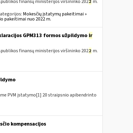
publikos finansų ministerijos viršininko 202
2
m.
ategorijos:
Mokesčių įstatymų pakeitimai »
o pakeitimai nuo 2022 m.
eklaracijos GPM313 formos užpildymo
ir
publikos finansų ministerijos viršininko 202
2
m.
ildymo
me PVM įstatymo[1] 20 straipsnio apibendrinto
kesčio kompensacijos