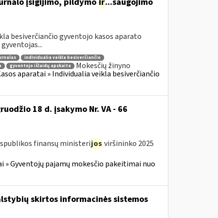
urnalo įsigijimo, pildymo
ir
...saugojimo
ikla besiverčiančio gyventojo kasos aparato
gyventojas...
urnalas
individualia veikla besiverčiančio
Mokesčių žinyno
a
gyventojo išlaidų apskaita
sos aparatai » Individualia veikla besiverčiančio
ruodžio 18 d. įsakymo Nr. VA - 66
spublikos finansų ministeri
jos
viršininko 2025
i » Gyventojų pajamų mokesčio pakeitimai nuo
lstybių skirtos informacinės sistemos