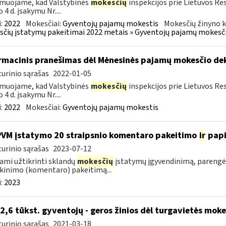
muojame, kad Valstybinės
mokesčių
inspekcijos prie Lietuvos Res
 4 d. įsakymu Nr....
:
2022
Mokesčiai:
Gyventojų pajamų mokestis
Mokesčių žinyno k
čių įstatymų pakeitimai 2022 metais » Gyventojų pajamų mokesči
rmacinis pranešimas dėl Mėnesinės pajamų mokesčio d
urinio sąrašas
2022-01-05
muojame, kad Valstybinės
mokesčių
inspekcijos prie Lietuvos Res
 4 d. įsakymu Nr....
:
2022
Mokesčiai:
Gyventojų pajamų mokestis
PVM įstatymo 20 straipsnio komentaro pakeitimo
ir
pap
urinio sąrašas
2023-07-12
ami užtikrinti sklandų
mokesčių
įstatymų įgyvendinimą, parengė
kinimo (komentaro) pakeitimą...
:
2023
 2,6 tūkst. gyventojų - geros žinios dėl turgavietės mo
urinio sąrašas
2021-03-18