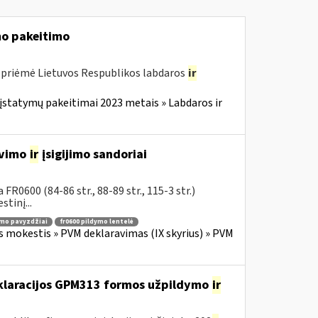
o pakeitimo
 priėmė Lietuvos Respublikos labdaros
ir
įstatymų pakeitimai 2023 metais » Labdaros ir
avimo
ir
įsigijimo sandoriai
R0600 (84-86 str., 88-89 str., 115-3 str.)
tinį...
ymo pavyzdžiai
fr0600 pildymo lentelė
s mokestis » PVM deklaravimas (IX skyrius) » PVM
eklaracijos GPM313 formos užpildymo
ir