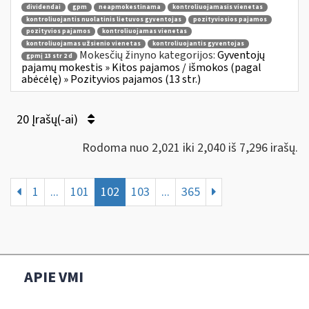
dividendai
gpm
neapmokestinama
kontroliuojamasis vienetas
kontroliuojantis nuolatinis lietuvos gyventojas
pozityviosios pajamos
pozityvios pajamos
kontroliuojamas vienetas
kontroliuojamas užsienio vienetas
kontroliuojantis gyventojas
Mokesčių žinyno kategorijos:
Gyventojų
gpmį 13 str 2 d
pajamų mokestis » Kitos pajamos / išmokos (pagal
abėcėlę) » Pozityvios pajamos (13 str.)
20 Įrašų(-ai)
Rodoma nuo 2,021 iki 2,040 iš 7,296 irašų.
1
...
101
102
103
...
365
APIE VMI