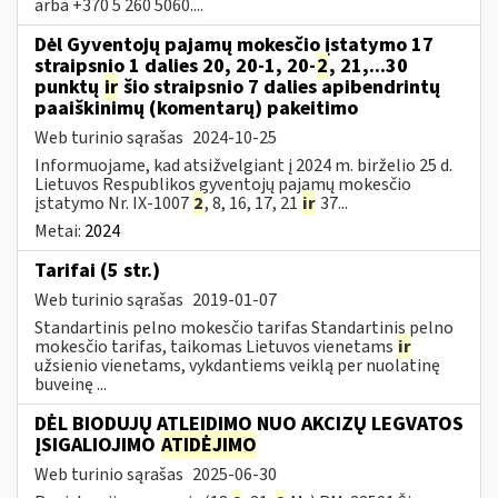
arba +370 5 260 5060....
Dėl Gyventojų pajamų mokesčio įstatymo 17
straipsnio 1 dalies 20, 20-1, 20-
2
, 21,...30
punktų
ir
šio straipsnio 7 dalies apibendrintų
paaiškinimų (komentarų) pakeitimo
Web turinio sąrašas
2024-10-25
Informuojame, kad atsižvelgiant į 2024 m. birželio 25 d.
Lietuvos Respublikos gyventojų pajamų mokesčio
įstatymo Nr. IX-1007
2
, 8, 16, 17, 21
ir
37...
Metai:
2024
Tarifai (5 str.)
Web turinio sąrašas
2019-01-07
Standartinis pelno mokesčio tarifas Standartinis pelno
mokesčio tarifas, taikomas Lietuvos vienetams
ir
užsienio vienetams, vykdantiems veiklą per nuolatinę
buveinę ...
DĖL BIODUJŲ ATLEIDIMO NUO AKCIZŲ LEGVATOS
ĮSIGALIOJIMO
ATIDĖJIMO
Web turinio sąrašas
2025-06-30