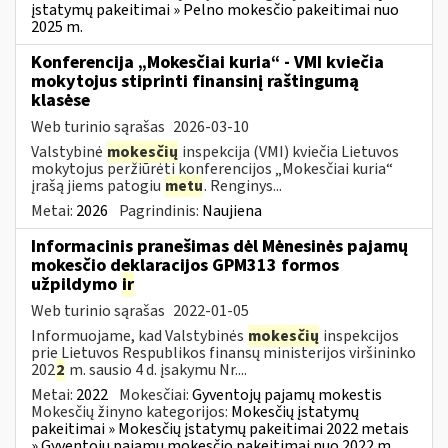
įstatymų pakeitimai » Pelno mokesčio pakeitimai nuo
2025 m.
Konferencija „Mokesčiai kuria“ - VMI kviečia
mokytojus stiprinti finansinį raštingumą
klasėse
Web turinio sąrašas
2026-03-10
Valstybinė
mokesčių
inspekcija (VMI) kviečia Lietuvos
mokytojus peržiūrėti konferencijos „Mokesčiai kuria“
įrašą jiems patogiu
metu
. Renginys...
Metai:
2026
Pagrindinis:
Naujiena
Informacinis pranešimas dėl Mėnesinės pajamų
mokesčio deklaracijos GPM313 formos
užpildymo
ir
Web turinio sąrašas
2022-01-05
Informuojame, kad Valstybinės
mokesčių
inspekcijos
prie Lietuvos Respublikos finansų ministerijos viršininko
202
2
m. sausio 4 d. įsakymu Nr....
Metai:
2022
Mokesčiai:
Gyventojų pajamų mokestis
Mokesčių žinyno kategorijos:
Mokesčių įstatymų
pakeitimai » Mokesčių įstatymų pakeitimai 2022 metais
» Gyventojų pajamų mokesčio pakeitimai nuo 2022 m.