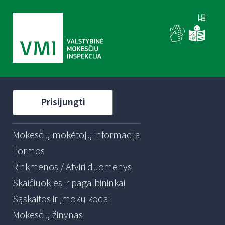
Prisijungti
Mokesčių mokėtojų informacija
Formos
Rinkmenos / Atviri duomenys
Skaičiuoklės ir pagalbininkai
Sąskaitos ir įmokų kodai
Mokesčių žinynas