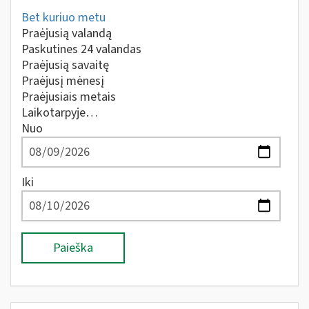
Bet kuriuo metu
Praėjusią valandą
Paskutines 24 valandas
Praėjusią savaitę
Praėjusį mėnesį
Praėjusiais metais
Laikotarpyje…
Nuo
Iki
Paieška