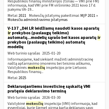
Respublikos finansų ministerijos (toliau ― VMI prie FM)
informuoja, kad VMI prie FM viršininko 2021 kovo 17 d.
įsakymu VA-19...
Metai:
2021
Mokesčių įstatymų pakeitimai:
MĮP 2021 »
Mokesčiu administravimo įstatymas
V-137 „Dėl LR leidžiamų naudoti kasos aparatų
ir
prekybos (paslaugų teikimo)
automatų...modelių sąrašo bei kasos aparatų
ir
prekybos (paslaugų teikimo) automatų
modelių
Web turinio sąrašas
2025-01-20
Informuojame, kad siekiant mažinti administracinę
naštą aptarnavimo įmonėms bei teisinio aiškumo,
Valstybinės
mokesčių
inspekcijos prie Lietuvos
Respublikos finansų...
Metai:
2025
Deklaruojantiems investicinę sąskaitą VMI
pratęsia deklaravimo terminą
Web turinio sąrašas
2026-03-30
Valstybinė
mokesčių
inspekcija (VMI) informuoja, kad
gyventojai, kurie šiemet pirmą kartą deklaruos savo