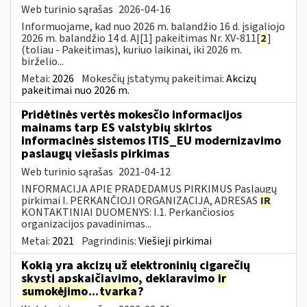
Web turinio sąrašas
2026-04-16
Informuojame, kad nuo 2026 m. balandžio 16 d. įsigaliojo
2026 m. balandžio 14 d. AĮ[1] pakeitimas Nr. XV-811[
2
]
(toliau - Pakeitimas), kuriuo laikinai, iki 2026 m.
birželio...
Metai:
2026
Mokesčių įstatymų pakeitimai:
Akcizų
pakeitimai nuo 2026 m.
Pridėtinės vertės mokesčio informacijos
mainams tarp ES valstybių skirtos
informacinės sistemos ITIS_EU modernizavimo
paslaugų viešasis pirkimas
Web turinio sąrašas
2021-04-12
INFORMACIJA APIE PRADEDAMUS PIRKIMUS Paslaugų
pirkimai I. PERKANČIOJI ORGANIZACIJA, ADRESAS
IR
KONTAKTINIAI DUOMENYS: I.1. Perkančiosios
organizacijos pavadinimas...
Metai:
2021
Pagrindinis:
Viešieji pirkimai
Kokią yra akcizų už elektroninių cigarečių
skystį apskaičiavimo, deklaravimo
ir
sumokėjimo
...
tvarka
?