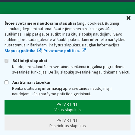
Valstybinė mokesčių inspekcija prie Lietuvos
U
Respublikos finansų ministerijos
Šioje svetainėje naudojami slapukai
(angl. cookies). Būtinieji
slapukai įdiegiami automatiškai ir jiems nėra reikalingas Jūsų
Biudžetinė įstaiga. Juridinio asmens kodas — 188659752,
sutikimas. Taip pat galite sutikti ir su kitų slapukų naudojimu. Savo
adresas: Vasario 16-osios g. 14, 01107 Vilnius, Lietuva, el.paštas:
sutikimą bet kada galėsite atšaukti pakeisdami interneto naršyklės
vmi@vmi.lt
, E. pristatymo dėžutės adresas 188659752
nustatymus ir ištrindami įrašytus slapukus. Daugiau informacijos
Duomenys apie Valstybinę mokesčių inspekciją prie Lietuvos
Slapukų politika
;
Privatumo politika.
Respublikos finansų ministerijos kaupiami ir saugomi Juridinių
asmenų registre
Būtinieji slapukai
Naudojami sklandžiam svetainės veikimui ir įgalina pagrindines
svetainės funkcijas. Be šių slapukų svetainė negali tinkamai veikti.
Analitiniai slapukai
Renka statistinę informaciją apie svetainės naudojimą ir
naudojami Jūsų naršymo patirties gerinimui.
PATVIRTINTI
Visus slapukus
PATVIRTINTI
Pasirinktus slapukus