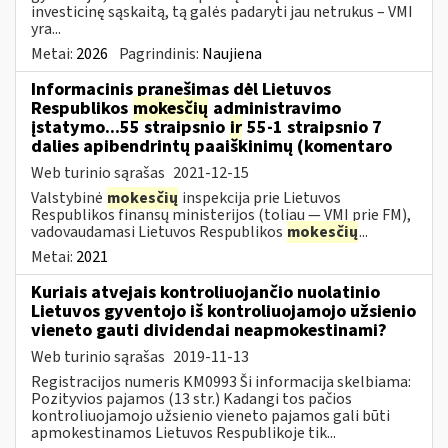
investicinę sąskaitą, tą galės padaryti jau netrukus – VMI
yra...
Metai:
2026
Pagrindinis:
Naujiena
Informacinis pranešimas dėl Lietuvos
Respublikos
mokesčių
administravimo
įstatymo...55 straipsnio
ir
55-1 straipsnio 7
dalies apibendrintų paaiškinimų (komentaro
Web turinio sąrašas
2021-12-15
Valstybinė
mokesčių
inspekcija prie Lietuvos
Respublikos finansų ministerijos (toliau — VMI prie FM),
vadovaudamasi Lietuvos Respublikos
mokesčių
...
Metai:
2021
Kuriais atvejais kontroliuojančio nuolatinio
Lietuvos gyventojo iš kontroliuojamojo užsienio
vieneto gauti dividendai neapmokestinami?
Web turinio sąrašas
2019-11-13
Registracijos numeris KM0993 Ši informacija skelbiama:
Pozityvios pajamos (13 str.) Kadangi tos pačios
kontroliuojamojo užsienio vieneto pajamos gali būti
apmokestinamos Lietuvos Respublikoje tik...