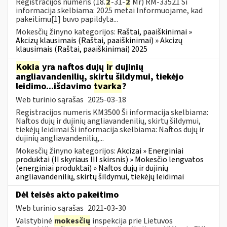
Registracijos numeris (18.
2
-31-
2
Mr) RM-33521 Ši
informacija skelbiama: 2025 metai Informuojame, kad
pakeitimu[1] buvo papildyta...
Mokesčių žinyno kategorijos:
Raštai, paaiškinimai »
Akcizų klausimais (Raštai, paaiškinimai) » Akcizų
klausimais (Raštai, paaiškinimai) 2025
Kokia
yra naftos dujų
ir
dujinių
angliavandenilių, skirtų šildymui, tiekėjo
leidimo...išdavimo
tvarka
?
Web turinio sąrašas
2025-03-18
Registracijos numeris KM3500 Ši informacija skelbiama:
Naftos dujų ir dujinių angliavandenilių, skirtų šildymui,
tiekėjų leidimai Ši informacija skelbiama: Naftos dujų ir
dujinių angliavandenilių,...
Mokesčių žinyno kategorijos:
Akcizai » Energiniai
produktai (II skyriaus III skirsnis) » Mokesčio lengvatos
(energiniai produktai) » Naftos dujų ir dujinių
angliavandenilių, skirtų šildymui, tiekėjų leidimai
Dėl teisės akto pakeitimo
Web turinio sąrašas
2021-03-30
Valstybinė
mokesčių
inspekcija prie Lietuvos