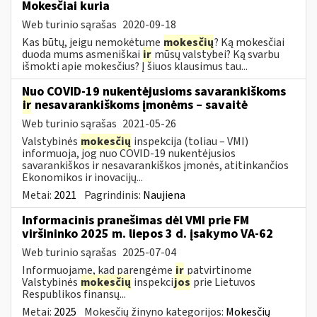
Mokesčiai kuria
Web turinio sąrašas
2020-09-18
Kas būtų, jeigu nemokėtume
mokesčių
? Ką mokesčiai
duoda mums asmeniškai
ir
mūsų valstybei? Ką svarbu
išmokti apie mokesčius? Į šiuos klausimus tau...
Nuo COVID-19 nukentėjusioms savarankiškoms
ir
nesavarankiškoms įmonėms – savaitė
Web turinio sąrašas
2021-05-26
Valstybinės
mokesčių
inspekcija (toliau – VMI)
informuoja, jog nuo COVID-19 nukentėjusios
savarankiškos ir nesavarankiškos įmonės, atitinkančios
Ekonomikos ir inovacijų...
Metai:
2021
Pagrindinis:
Naujiena
Informacinis pranešimas dėl VMI prie FM
viršininko 2025 m. liepos 3 d. įsakymo VA-62
Web turinio sąrašas
2025-07-04
Informuojame, kad parengėme
ir
patvirtinome
Valstybinės
mokesčių
inspekci
jos
prie Lietuvos
Respublikos finansų...
Metai:
2025
Mokesčių žinyno kategorijos:
Mokesčių