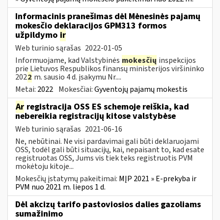
Informacinis pranešimas dėl Mėnesinės pajamų
mokesčio deklaracijos GPM313 formos
užpildymo
ir
Web turinio sąrašas
2022-01-05
Informuojame, kad Valstybinės
mokesčių
inspekcijos
prie Lietuvos Respublikos finansų ministerijos viršininko
202
2
m. sausio 4 d. įsakymu Nr....
Metai:
2022
Mokesčiai:
Gyventojų pajamų mokestis
Ar
registracija OSS ES schemoje reiškia, kad
nebereikia registracijų kitose valstybėse
Web turinio sąrašas
2021-06-16
Ne, nebūtinai. Ne visi pardavimai gali būti deklaruojami
OSS, todėl gali būti situacijų, kai, nepaisant to, kad esate
registruotas OSS, Jums vis tiek teks registruotis PVM
mokėtoju kitoje...
Mokesčių įstatymų pakeitimai:
MĮP 2021 » E-prekyba ir
PVM nuo 2021 m. liepos 1 d.
Dėl akcizų tarifo pastoviosios dalies gazoliams
sumažinimo