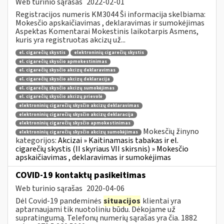
Web turinio sąrašas
2022-02-01
Registracijos numeris KM3044 Ši informacija skelbiama:
Mokesčio apskaičiavimas , deklaravimas ir sumokėjimas
Aspektas Komentarai Mokestinis laikotarpis Asmens,
kuris yra registruotas akcizų už...
el. cigarečių skystis
elektroninių cigarečių skystis
el. cigarečių skysčio apmokestinimas
el. cigarečių skysčio akcizų deklaravimas
el. cigarečių skysčio akcizų deklaracija
el. cigarečių skysčio akcizų sumokėjimas
el. cigarečių skysčio akcizų prievolė
elektroninių cigarečių skysčio akcizų deklaravimas
elektroninių cigarečių skysčio akcizų deklaracija
elektroninių cigarečių skysčio apmokestinimas
Mokesčių žinyno
elektroninių cigarečių skysčio akcizų sumokėjimas
kategorijos:
Akcizai » Kaitinamasis tabakas ir el.
cigarečių skystis (II skyriaus VII skirsnis) » Mokesčio
apskaičiavimas , deklaravimas ir sumokėjimas
COVID-19 kontaktų pasikeitimas
Web turinio sąrašas
2020-04-06
Dėl Covid-19 pandeminės
situacijos
klientai yra
aptarnaujami tik nuotoliniu būdu. Dėkojame už
supratingumą. Telefonų numerių sąrašas yra čia. 1882