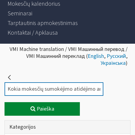
Mokesčių kalendorius
Seminarai
Tarptautinis apmokestinimas
Kontaktai / Apklausa
VMI Machine translation / VMI Машинный перевод /
VMI Машинний переклад (
English
,
Русский
,
Українська
)
Paieška
Kategorijos