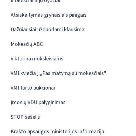
Mokesčiai ir jų dydžiai
Atsiskaitymas grynaisiais pinigais
Dažniausiai užduodami klausimai
Mokesčių ABC
Viktorina moksleiviams
VMI kviečia į „Pasimatymą su mokesčiais“
VMI turto aukcionai
Įmonių VDU palyginimas
STOP šešėliui
Krašto apsaugos ministerijos informacija