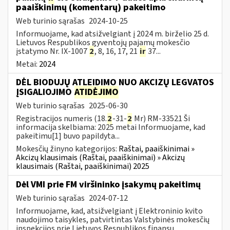
paaiškinimų (komentarų) pakeitimo
Web turinio sąrašas
2024-10-25
Informuojame, kad atsižvelgiant į 2024 m. birželio 25 d.
Lietuvos Respublikos gyventojų pajamų mokesčio
įstatymo Nr. IX-1007
2
, 8, 16, 17, 21
ir
37...
Metai:
2024
DĖL BIODUJŲ ATLEIDIMO NUO AKCIZŲ LEGVATOS
ĮSIGALIOJIMO
ATIDĖJIMO
Web turinio sąrašas
2025-06-30
Registracijos numeris (18.
2
-31-
2
Mr) RM-33521 Ši
informacija skelbiama: 2025 metai Informuojame, kad
pakeitimu[1] buvo papildyta...
Mokesčių žinyno kategorijos:
Raštai, paaiškinimai »
Akcizų klausimais (Raštai, paaiškinimai) » Akcizų
klausimais (Raštai, paaiškinimai) 2025
Dėl VMI prie FM viršininko įsakymų pakeitimų
Web turinio sąrašas
2024-07-12
Informuojame, kad, atsižvelgiant į Elektroninio kvito
naudojimo taisykles, patvirtintas Valstybinės mokesčių
inspekcijos prie Lietuvos Respublikos finansų