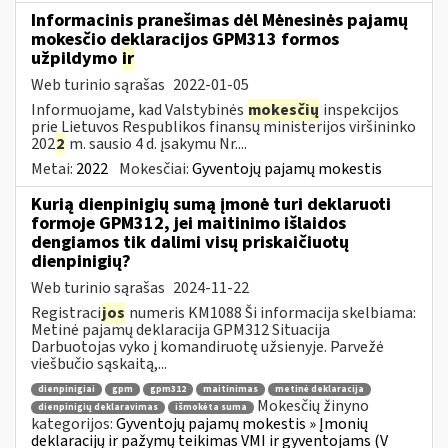
Informacinis pranešimas dėl Mėnesinės pajamų
mokesčio deklaracijos GPM313 formos
užpildymo
ir
Web turinio sąrašas
2022-01-05
Informuojame, kad Valstybinės
mokesčių
inspekcijos
prie Lietuvos Respublikos finansų ministerijos viršininko
202
2
m. sausio 4 d. įsakymu Nr....
Metai:
2022
Mokesčiai:
Gyventojų pajamų mokestis
Kurią dienpinigių sumą įmonė turi deklaruoti
formoje GPM312, jei maitinimo išlaidos
dengiamos tik dalimi visų priskaičiuotų
dienpinigių?
Web turinio sąrašas
2024-11-22
Registraci
jos
numeris KM1088 Ši informacija skelbiama:
Metinė pajamų deklaracija GPM312 Situacija
Darbuotojas vyko į komandiruotę užsienyje. Parvežė
viešbučio sąskaitą,...
dienpinigiai
gpm
gpm312
maitinimas
metinė deklaracija
Mokesčių žinyno
dienpinigių deklaravimas
išmokėta suma
kategorijos:
Gyventojų pajamų mokestis » Įmonių
deklaracijų ir pažymų teikimas VMI ir gyventojams (V