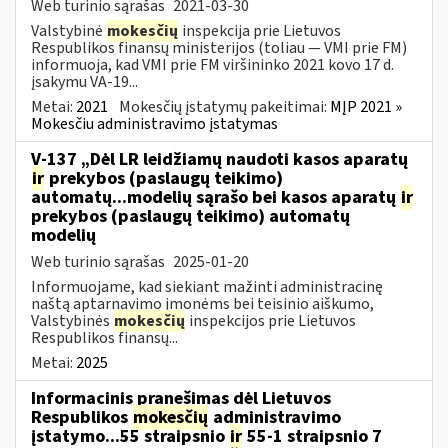
Web turinio sąrašas
2021-03-30
Valstybinė
mokesčių
inspekcija prie Lietuvos
Respublikos finansų ministerijos (toliau ― VMI prie FM)
informuoja, kad VMI prie FM viršininko 2021 kovo 17 d.
įsakymu VA-19...
Metai:
2021
Mokesčių įstatymų pakeitimai:
MĮP 2021 »
Mokesčiu administravimo įstatymas
V-137 „Dėl LR leidžiamų naudoti kasos aparatų
ir
prekybos (paslaugų teikimo)
automatų...modelių sąrašo bei kasos aparatų
ir
prekybos (paslaugų teikimo) automatų
modelių
Web turinio sąrašas
2025-01-20
Informuojame, kad siekiant mažinti administracinę
naštą aptarnavimo įmonėms bei teisinio aiškumo,
Valstybinės
mokesčių
inspekcijos prie Lietuvos
Respublikos finansų...
Metai:
2025
Informacinis pranešimas dėl Lietuvos
Respublikos
mokesčių
administravimo
įstatymo...55 straipsnio
ir
55-1 straipsnio 7