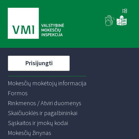
Prisijungti
Mokesčių mokėtojų informacija
Formos
Rinkmenos / Atviri duomenys
Skaičiuoklės ir pagalbininkai
Sąskaitos ir įmokų kodai
Mokesčių žinynas