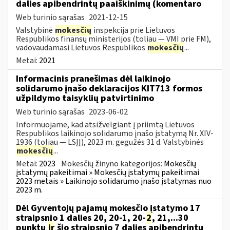
dalies apibendrintų paaiškinimų (komentaro
Web turinio sąrašas
2021-12-15
Valstybinė
mokesčių
inspekcija prie Lietuvos
Respublikos finansų ministerijos (toliau — VMI prie FM),
vadovaudamasi Lietuvos Respublikos
mokesčių
...
Metai:
2021
Informacinis pranešimas dėl laikinojo
solidarumo įnašo deklaracijos KIT713 formos
užpildymo taisyklių patvirtinimo
Web turinio sąrašas
2023-06-02
Informuojame, kad atsižvelgiant į priimtą Lietuvos
Respublikos laikinojo solidarumo įnašo įstatymą Nr. XIV-
1936 (toliau — LSĮĮ), 2023 m. gegužės 31 d. Valstybinės
mokesčių
...
Metai:
2023
Mokesčių žinyno kategorijos:
Mokesčių
įstatymų pakeitimai » Mokesčių įstatymų pakeitimai
2023 metais » Laikinojo solidarumo įnašo įstatymas nuo
2023 m.
Dėl Gyventojų pajamų mokesčio įstatymo 17
straipsnio 1 dalies 20, 20-1, 20-
2
, 21,...30
punktų
ir
šio straipsnio 7 dalies apibendrintų