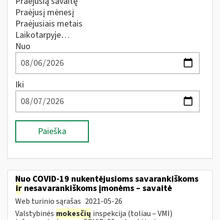
Praėjusią savaitę
Praėjusį mėnesį
Praėjusiais metais
Laikotarpyje…
Nuo
Iki
Paieška
Nuo COVID-19 nukentėjusioms savarankiškoms
ir
nesavarankiškoms įmonėms – savaitė
Web turinio sąrašas
2021-05-26
Valstybinės
mokesčių
inspekcija (toliau – VMI)