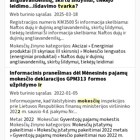
angliavandenilių, skirtų šildymui, tiekėjo
leidimo...išdavimo
tvarka
?
Web turinio sąrašas
2025-03-18
Registracijos numeris KM3500 Ši informacija skelbiama:
Naftos dujų ir dujinių angliavandenilių, skirtų šildymui,
tiekėjų leidimai Ši informacija skelbiama: Naftos dujų ir
dujinių angliavandenilių,...
Mokesčių žinyno kategorijos:
Akcizai » Energiniai
produktai (II skyriaus III skirsnis) » Mokesčio lengvatos
(energiniai produktai) » Naftos dujų ir dujinių
angliavandenilių, skirtų šildymui, tiekėjų leidimai
Informacinis pranešimas dėl Mėnesinės pajamų
mokesčio deklaracijos GPM313 formos
užpildymo
ir
Web turinio sąrašas
2022-01-05
Informuojame, kad Valstybinės
mokesčių
inspekcijos
prie Lietuvos Respublikos finansų ministerijos viršininko
202
2
m. sausio 4 d. įsakymu Nr....
Metai:
2022
Mokesčiai:
Gyventojų pajamų mokestis
Mokesčių žinyno kategorijos:
Mokesčių įstatymų
pakeitimai » Mokesčių įstatymų pakeitimai 2022 metais
» Gyventojų pajamų mokesčio pakeitimai nuo 2022 m.