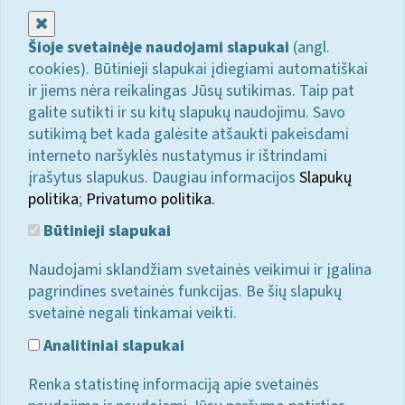
Uždaryti
Šioje svetainėje naudojami slapukai
(angl.
cookies). Būtinieji slapukai įdiegiami automatiškai
ir jiems nėra reikalingas Jūsų sutikimas. Taip pat
galite sutikti ir su kitų slapukų naudojimu. Savo
sutikimą bet kada galėsite atšaukti pakeisdami
interneto naršyklės nustatymus ir ištrindami
įrašytus slapukus. Daugiau informacijos
Slapukų
politika
;
Privatumo politika.
Būtinieji slapukai
Naudojami sklandžiam svetainės veikimui ir įgalina
pagrindines svetainės funkcijas. Be šių slapukų
svetainė negali tinkamai veikti.
Analitiniai slapukai
Renka statistinę informaciją apie svetainės