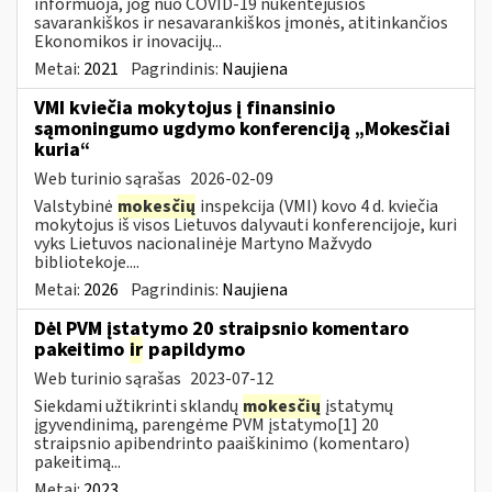
informuoja, jog nuo COVID-19 nukentėjusios
savarankiškos ir nesavarankiškos įmonės, atitinkančios
Ekonomikos ir inovacijų...
Metai:
2021
Pagrindinis:
Naujiena
VMI kviečia mokytojus į finansinio
sąmoningumo ugdymo konferenciją „Mokesčiai
kuria“
Web turinio sąrašas
2026-02-09
Valstybinė
mokesčių
inspekcija (VMI) kovo 4 d. kviečia
mokytojus iš visos Lietuvos dalyvauti konferencijoje, kuri
vyks Lietuvos nacionalinėje Martyno Mažvydo
bibliotekoje....
Metai:
2026
Pagrindinis:
Naujiena
Dėl PVM įstatymo 20 straipsnio komentaro
pakeitimo
ir
papildymo
Web turinio sąrašas
2023-07-12
Siekdami užtikrinti sklandų
mokesčių
įstatymų
įgyvendinimą, parengėme PVM įstatymo[1] 20
straipsnio apibendrinto paaiškinimo (komentaro)
pakeitimą...
Metai:
2023