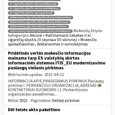
el. cigarečių skysčio akcizų deklaracija
el. cigarečių skysčio akcizų sumokėjimas
el. cigarečių skysčio akcizų prievolė
elektroninių cigarečių skysčio akcizų deklaravimas
elektroninių cigarečių skysčio akcizų deklaracija
elektroninių cigarečių skysčio apmokestinimas
Mokesčių žinyno
elektroninių cigarečių skysčio akcizų sumokėjimas
kategorijos:
Akcizai » Kaitinamasis tabakas ir el.
cigarečių skystis (II skyriaus VII skirsnis) » Mokesčio
apskaičiavimas , deklaravimas ir sumokėjimas
Pridėtinės vertės mokesčio informacijos
mainams tarp ES valstybių skirtos
informacinės sistemos ITIS_EU modernizavimo
paslaugų viešasis pirkimas
Web turinio sąrašas
2021-04-12
INFORMACIJA APIE PRADEDAMUS PIRKIMUS Paslaugų
pirkimai I. PERKANČIOJI ORGANIZACIJA, ADRESAS
IR
KONTAKTINIAI DUOMENYS: I.1. Perkančiosios
organizacijos pavadinimas...
Metai:
2021
Pagrindinis:
Viešieji pirkimai
Dėl teisės akto pakeitimo