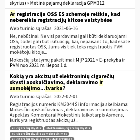
skyrius) » Metinė pajamų deklaracija GPM312
Ar
registracija OSS ES schemoje reiškia, kad
nebereikia registracijų kitose valstybėse
Web turinio sąrašas
2021-06-16
Ne, nebūtinai. Ne visi pardavimai gali būti deklaruojami
OSS, todėl gali būti situacijų, kai, nepaisant to, kad esate
registruotas OSS, Jums vis tiek teks registruotis PVM
mokėtoju kitoje...
Mokesčių įstatymų pakeitimai:
MĮP 2021 » E-prekyba ir
PVM nuo 2021 m. liepos 1 d.
Kokią yra akcizų už elektroninių cigarečių
skystį apskaičiavimo, deklaravimo
ir
sumokėjimo
...
tvarka
?
Web turinio sąrašas
2022-02-01
Registracijos numeris KM3044 Ši informacija skelbiama:
Mokesčio apskaičiavimas , deklaravimas ir sumokėjimas
Aspektas Komentarai Mokestinis laikotarpis Asmens,
kuris yra registruotas akcizų už...
el. cigarečių skystis
elektroninių cigarečių skystis
el. cigarečių skysčio apmokestinimas
el. cigarečių skysčio akcizų deklaravimas