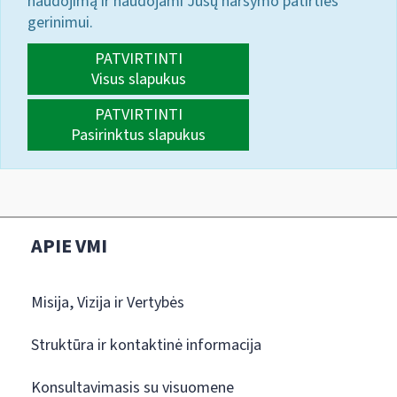
naudojimą ir naudojami Jūsų naršymo patirties
gerinimui.
PATVIRTINTI
Visus slapukus
PATVIRTINTI
Pasirinktus slapukus
APIE VMI
Misija, Vizija ir Vertybės
Struktūra ir kontaktinė informacija
Konsultavimasis su visuomene