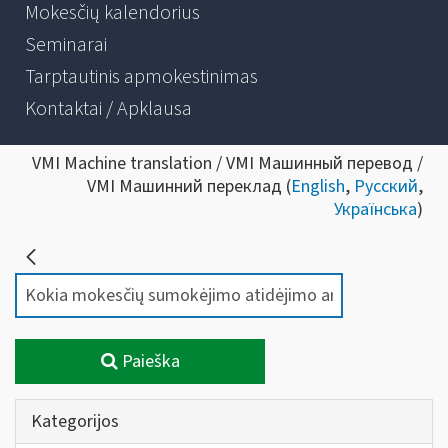
Mokesčių kalendorius
Seminarai
Tarptautinis apmokestinimas
Kontaktai / Apklausa
VMI Machine translation / VMI Машинный перевод /
VMI Машинний переклад (
English
,
Русский
,
Українська
)
Paieška
Kategorijos