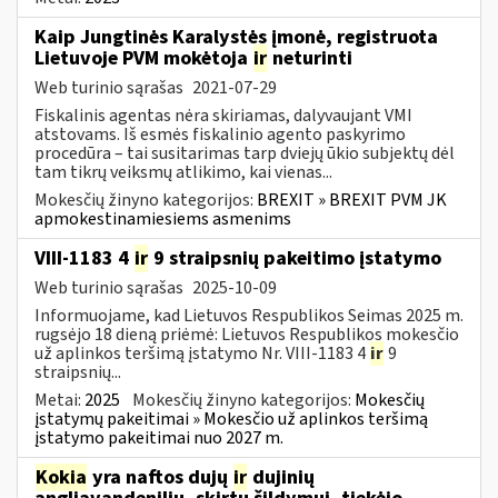
Kaip Jungtinės Karalystės įmonė, registruota
Lietuvoje PVM mokėtoja
ir
neturinti
Web turinio sąrašas
2021-07-29
Fiskalinis agentas nėra skiriamas, dalyvaujant VMI
atstovams. Iš esmės fiskalinio agento paskyrimo
procedūra – tai susitarimas tarp dviejų ūkio subjektų dėl
tam tikrų veiksmų atlikimo, kai vienas...
Mokesčių žinyno kategorijos:
BREXIT » BREXIT PVM JK
apmokestinamiesiems asmenims
VIII-1183 4
ir
9 straipsnių pakeitimo įstatymo
Web turinio sąrašas
2025-10-09
Informuojame, kad Lietuvos Respublikos Seimas 2025 m.
rugsėjo 18 dieną priėmė: Lietuvos Respublikos mokesčio
už aplinkos teršimą įstatymo Nr. VIII-1183 4
ir
9
straipsnių...
Metai:
2025
Mokesčių žinyno kategorijos:
Mokesčių
įstatymų pakeitimai » Mokesčio už aplinkos teršimą
įstatymo pakeitimai nuo 2027 m.
Kokia
yra naftos dujų
ir
dujinių