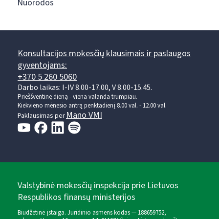
Nuorodos
Konsultacijos mokesčių klausimais ir paslaugos
gyventojams:
+370 5 260 5060
Darbo laikas: I-IV 8.00-17.00, V 8.00-15.45.
Prieššventinę dieną - viena valanda trumpiau.
Kiekvieno mėnesio antrą penktadienį 8.00 val. - 12.00 val.
Mano VMI
Paklausimas per
Valstybinė mokesčių inspekcija prie Lietuvos
Respublikos finansų ministerijos
Biudžetinė įstaiga. Juridinio asmens kodas — 188659752,