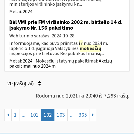
ministerijos viršininko įsakymu Nr....
Metai:
2024
Dėl VMI prie FM viršininko 2002 m. birželio 14 d.
įsakymo Nr. 156 pakeitimo
Web turinio sąrašas
2024-10-28
Informuojame, kad buvo priimtas
ir
nuo 2024 m.
lapkričio 1 d. įsigalioja Valstybinės
mokesčių
inspekcijos prie Lietuvos Respublikos finansų...
Metai:
2024
Mokesčių įstatymų pakeitimai:
Akcizų
pakeitimai nuo 2024 m.
20 Įrašų(-ai)
Rodoma nuo 2,021 iki 2,040 iš 7,293 irašų.
1
...
101
102
103
...
365