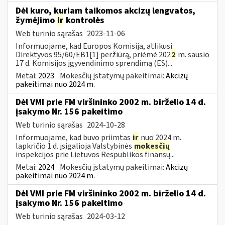
Dėl kuro, kuriam taikomos akcizų lengvatos,
žymėjimo
ir
kontrolės
Web turinio sąrašas
2023-11-06
Informuojame, kad Europos Komisija, atlikusi
Direktyvos 95/60/EB1[1] peržiūrą, priėmė 202
2
m. sausio
17 d. Komisijos įgyvendinimo sprendimą (ES)...
Metai:
2023
Mokesčių įstatymų pakeitimai:
Akcizų
pakeitimai nuo 2024 m.
Dėl VMI prie FM viršininko 2002 m. birželio 14 d.
įsakymo Nr. 156 pakeitimo
Web turinio sąrašas
2024-10-28
Informuojame, kad buvo priimtas
ir
nuo 2024 m.
lapkričio 1 d. įsigalioja Valstybinės
mokesčių
inspekcijos prie Lietuvos Respublikos finansų...
Metai:
2024
Mokesčių įstatymų pakeitimai:
Akcizų
pakeitimai nuo 2024 m.
Dėl VMI prie FM viršininko 2002 m. birželio 14 d.
įsakymo Nr. 156 pakeitimo
Web turinio sąrašas
2024-03-12