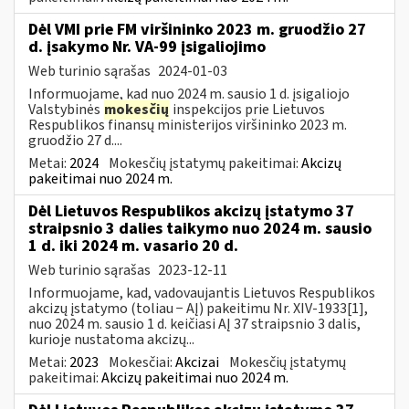
Dėl VMI prie FM viršininko 2023 m. gruodžio 27
d. įsakymo Nr. VA-99 įsigaliojimo
Web turinio sąrašas
2024-01-03
Informuojame, kad nuo 2024 m. sausio 1 d. įsigaliojo
Valstybinės
mokesčių
inspekcijos prie Lietuvos
Respublikos finansų ministerijos viršininko 2023 m.
gruodžio 27 d....
Metai:
2024
Mokesčių įstatymų pakeitimai:
Akcizų
pakeitimai nuo 2024 m.
Dėl Lietuvos Respublikos akcizų įstatymo 37
straipsnio 3 dalies taikymo nuo 2024 m. sausio
1 d. iki 2024 m. vasario 20 d.
Web turinio sąrašas
2023-12-11
Informuojame, kad, vadovaujantis Lietuvos Respublikos
akcizų įstatymo (toliau − AĮ) pakeitimu Nr. XIV-1933[1],
nuo 2024 m. sausio 1 d. keičiasi AĮ 37 straipsnio 3 dalis,
kurioje nustatoma akcizų...
Metai:
2023
Mokesčiai:
Akcizai
Mokesčių įstatymų
pakeitimai:
Akcizų pakeitimai nuo 2024 m.