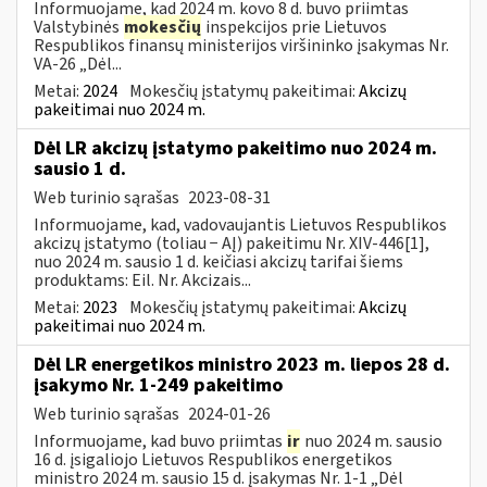
Informuojame, kad 2024 m. kovo 8 d. buvo priimtas
Valstybinės
mokesčių
inspekcijos prie Lietuvos
Respublikos finansų ministerijos viršininko įsakymas Nr.
VA-26 „Dėl...
Metai:
2024
Mokesčių įstatymų pakeitimai:
Akcizų
pakeitimai nuo 2024 m.
Dėl LR akcizų įstatymo pakeitimo nuo 2024 m.
sausio 1 d.
Web turinio sąrašas
2023-08-31
Informuojame, kad, vadovaujantis Lietuvos Respublikos
akcizų įstatymo (toliau − AĮ) pakeitimu Nr. XIV-446[1],
nuo 2024 m. sausio 1 d. keičiasi akcizų tarifai šiems
produktams: Eil. Nr. Akcizais...
Metai:
2023
Mokesčių įstatymų pakeitimai:
Akcizų
pakeitimai nuo 2024 m.
Dėl LR energetikos ministro 2023 m. liepos 28 d.
įsakymo Nr. 1-249 pakeitimo
Web turinio sąrašas
2024-01-26
Informuojame, kad buvo priimtas
ir
nuo 2024 m. sausio
16 d. įsigaliojo Lietuvos Respublikos energetikos
ministro 2024 m. sausio 15 d. įsakymas Nr. 1-1 „Dėl