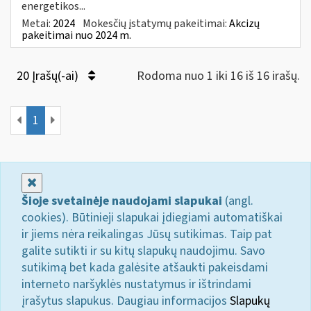
energetikos...
Metai:
2024
Mokesčių įstatymų pakeitimai:
Akcizų
pakeitimai nuo 2024 m.
20 Įrašų(-ai)
Rodoma nuo 1 iki 16 iš 16 irašų.
1
Uždaryti
Šioje svetainėje naudojami slapukai
(angl.
cookies). Būtinieji slapukai įdiegiami automatiškai
ir jiems nėra reikalingas Jūsų sutikimas. Taip pat
galite sutikti ir su kitų slapukų naudojimu. Savo
sutikimą bet kada galėsite atšaukti pakeisdami
interneto naršyklės nustatymus ir ištrindami
įrašytus slapukus. Daugiau informacijos
Slapukų