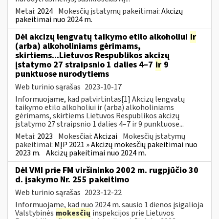
Metai:
2024
Mokesčių įstatymų pakeitimai:
Akcizų
pakeitimai nuo 2024 m.
Dėl akcizų lengvatų taikymo etilo alkoholiui
ir
(arba) alkoholiniams gėrimams,
skirtiems...Lietuvos Respublikos akcizų
įstatymo 27 straipsnio 1 dalies 4–7
ir
9
punktuose nurodytiems
Web turinio sąrašas
2023-10-17
Informuojame, kad patvirtintas[1] Akcizų lengvatų
taikymo etilo alkoholiui ir (arba) alkoholiniams
gėrimams, skirtiems Lietuvos Respublikos akcizų
įstatymo 27 straipsnio 1 dalies 4–7 ir 9 punktuose...
Metai:
2023
Mokesčiai:
Akcizai
Mokesčių įstatymų
pakeitimai:
MĮP 2021 » Akcizų mokesčių pakeitimai nuo
2023 m.
Akcizų pakeitimai nuo 2024 m.
Dėl VMI prie FM viršininko 2002 m. rugpjūčio 30
d. įsakymo Nr. 255 pakeitimo
Web turinio sąrašas
2023-12-22
Informuojame, kad nuo 2024 m. sausio 1 dienos įsigalioja
Valstybinės
mokesčių
inspekcijos prie Lietuvos