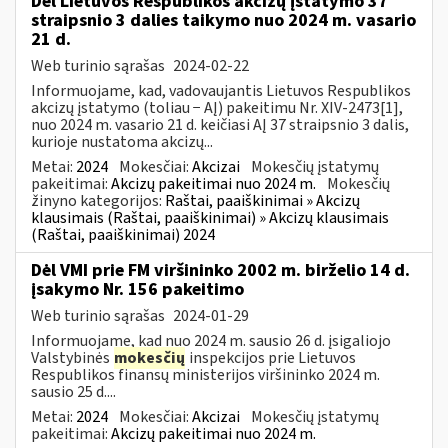
Dėl Lietuvos Respublikos akcizų įstatymo 37
straipsnio 3 dalies taikymo nuo 2024 m. vasario
21 d.
Web turinio sąrašas
2024-02-22
Informuojame, kad, vadovaujantis Lietuvos Respublikos
akcizų įstatymo (toliau − AĮ) pakeitimu Nr. XIV-2473[1],
nuo 2024 m. vasario 21 d. keičiasi AĮ 37 straipsnio 3 dalis,
kurioje nustatoma akcizų...
Metai:
2024
Mokesčiai:
Akcizai
Mokesčių įstatymų
pakeitimai:
Akcizų pakeitimai nuo 2024 m.
Mokesčių
žinyno kategorijos:
Raštai, paaiškinimai » Akcizų
klausimais (Raštai, paaiškinimai) » Akcizų klausimais
(Raštai, paaiškinimai) 2024
Dėl VMI prie FM viršininko 2002 m. birželio 14 d.
įsakymo Nr. 156 pakeitimo
Web turinio sąrašas
2024-01-29
Informuojame, kad nuo 2024 m. sausio 26 d. įsigaliojo
Valstybinės
mokesčių
inspekcijos prie Lietuvos
Respublikos finansų ministerijos viršininko 2024 m.
sausio 25 d....
Metai:
2024
Mokesčiai:
Akcizai
Mokesčių įstatymų
pakeitimai:
Akcizų pakeitimai nuo 2024 m.