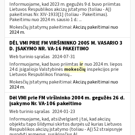
Informuojame, kad 2023 m. gegužės 9 d. buvo priimtas
Lietuvos Respublikos akcizų įstatymo (toliau - AĮ)
pakeitimas Nr. XIV-1933[1] (toliau - Pakeitimas).
Pakeitimu nuo 2024 m. sausio 1 d.: ...
Mokesčių įstatymų pakeitimai:
Akcizų pakeitimai nuo
2024 m.
DĖL VMI PRIE FM VIRŠININKO 2005 M. VASARIO 3
D. ĮSAKYMO NR. VA-16 PAKEITIMO
Web turinio sąrašas
2024-07-31
Informuojame, kad buvo priimtas
ir
nuo 2024 m. liepos
24 d. įsigaliojo Valstybinės
mokesčių
inspekcijos prie
Lietuvos Respublikos finansų...
Mokesčių įstatymų pakeitimai:
Akcizų pakeitimai nuo
2024 m.
Dėl VMI prie FM viršininko 2004 m. gegužės 26 d.
įsakymo Nr. VA-106 pakeitimo
Web turinio sąrašas
2024-01-23
Informuojame, kad, atsižvelgiant į tai, kad akcizų
objektu tapo šildymui skirtos durpės už kurias Lietuvos
Respublikos akcizų įstatymo (toliau - AĮ) 52 straipsnyje
nurodyti asmenys, susiklosčius AĮ...