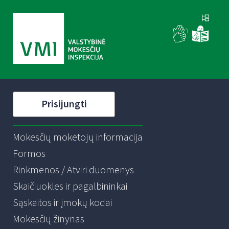
Prisijungti
Mokesčių mokėtojų informacija
Formos
Rinkmenos / Atviri duomenys
Skaičiuoklės ir pagalbininkai
Sąskaitos ir įmokų kodai
Mokesčių žinynas