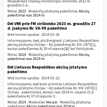
Respublikos finansų ministerijos viršininko 2023 m.
gruodžio 5 d....
Metai:
2023
Mokesčių įstatymų pakeitimai:
Akcizų
pakeitimai nuo 2024 m.
Dėl VMI prie FM viršininko 2023 m. gruodžio 27
d. įsakymo Nr. VA-99 pakeitimo
Web turinio sąrašas
2024-02-26
Informuojame, kad, atsižvelgiant į Lietuvos Respublikos
akcizų įstatymo (toliau − AĮ) pakeitimą Nr. XIV-2473[1],
kuriuo pakeičiamas AĮ 39 straipsnis[
2
] bei Valstybinė...
Metai:
2024
Mokesčių įstatymų pakeitimai:
Akcizų
pakeitimai nuo 2024 m.
Dėl Lietuvos Respublikos akcizų įstatymo
pakeitimo
Web turinio sąrašas
2024-02-22
Informuojame, kad buvo priimtas Lietuvos Respublikos
akcizų įstatymo (toliau − AĮ) pakeitimas Nr. XIV-2473[1]
(toliau - pakeitimas), kuriuo: nuo 2024 m. vasario 21 d.
pakeičiama AĮ 37 straipsnio 3...
Metai:
2024
Mokesčiai:
Akcizai
Mokesčių įstatymų
pakeitimai:
Akcizų pakeitimai nuo 2024 m.