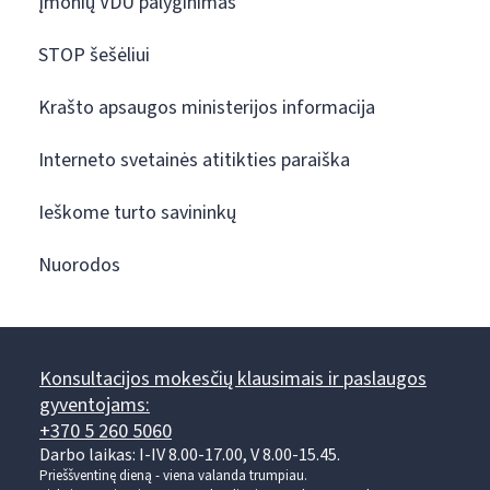
Įmonių VDU palyginimas
STOP šešėliui
Krašto apsaugos ministerijos informacija
Interneto svetainės atitikties paraiška
Ieškome turto savininkų
Nuorodos
Konsultacijos mokesčių klausimais ir paslaugos
gyventojams:
+370 5 260 5060
Darbo laikas: I-IV 8.00-17.00, V 8.00-15.45.
Prieššventinę dieną - viena valanda trumpiau.