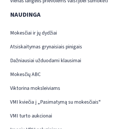
Vienas langelis prievolėms valstybei sumokėti
NAUDINGA
Mokesčiai ir jų dydžiai
Atsiskaitymas grynaisiais pinigais
Dažniausiai užduodami klausimai
Mokesčių ABC
Viktorina moksleiviams
VMI kviečia į „Pasimatymą su mokesčiais“
VMI turto aukcionai