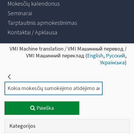
Mokesčių kalendorius
Seminarai
Tarptautinis apmokestinimas
Kontaktai / Apklausa
VMI Machine translation / VMI Машинный перевод /
VMI Машинний переклад (
English
,
Русский
,
Українська
)
Paieška
Kategorijos