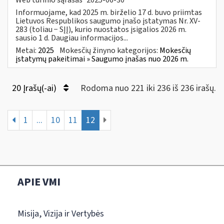
Informuojame, kad 2025 m. birželio 17 d. buvo priimtas
Lietuvos Respublikos saugumo įnašo įstatymas Nr. XV-
283 (toliau − SĮĮ), kurio nuostatos įsigalios 2026 m.
sausio 1 d. Daugiau informacijos...
Metai:
2025
Mokesčių žinyno kategorijos:
Mokesčių
įstatymų pakeitimai » Saugumo įnašas nuo 2026 m.
20 Įrašų(-ai)
Rodoma nuo 221 iki 236 iš 236 irašų.
1
...
10
11
12
APIE VMI
Misija, Vizija ir Vertybės