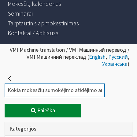
Mokesčių kalendorius
Seminarai
Tarptautinis apmokestinimas
Kontaktai / Apklausa
VMI Machine translation / VMI Машинный перевод /
VMI Машинний переклад (
English
,
Русский
,
Українська
)
Paieška
Kategorijos