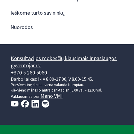
Ieškome turto savininkų
Nuorodos
Konsultacijos mokesčių klausimais ir paslaugos
gyventojams:
+370 5 260 5060
Darbo laikas: I-IV 8.00-17.00, V 8.00-15.45.
Prieššventinę dieną - viena valanda trumpiau.
Kiekvieno mėnesio antrą penktadienį 8.00 val. - 12.00 val.
Mano VMI
Paklausimas per