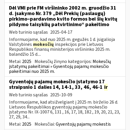
Dėl VMI prie FM viršininko 2002 m. gruodžio 31
d. įsakymo Nr. 379 „Dėl Prekių (paslaugų)
pirkimo–pardavimo kvito formos bei šių kvitų
pildymo taisyklių patvirtinimo“ pakeitimo
Web turinio sąrašas
2025-04-17
Informuojame, kad nuo 2025 m. gegužės 1 d. įsigalioja
Valstybinės
mokesčių
inspekcijos prie Lietuvos
Respublikos finansų ministerijos viršininko 2025 m.
balandžio 15 d....
Metai:
2025
Mokesčių žinyno kategorijos:
Mokesčių
įstatymų pakeitimai » Gyventojų pajamų mokesčio
pakeitimai nuo 2025 m.
Gyventojų pajamų mokesčio įstatymo 17
straipsnio 1 dalies 14, 14-1, 33, 46, 46-1
ir
Web turinio sąrašas
2025-10-09
Informuojame, kad atsižvelgiant į 2025 m. birželio 26 d.
Lietuvos Respublikos gyventojų pajamų mokesčio
įstatymo Nr. IX-1007 6, 131 , 16, 17, 18, 182 , 19, 20, 21, 23,
27, 29, 34...
Metai:
2025
Mokesčiai:
Gyventojų pajamų mokestis