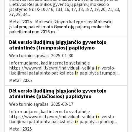
Lietuvos Respublikos gyventojų pajamų mokesčio
įstatymo Nr. IX-1007 6, 131, 16, 17, 18, 182, 19, 20, 21, 23,
27, 29, 34...
Metai:
2025
Mokesčių žinyno kategorijos:
Mokesčių
įstatymų pakeitimai » Gyventojų pajamų mokesčio
pakeitimai nuo 2026 m.
Dėl verslo liudijimą įsigyjančio gyventojo
atmintinės (trumposios) papildymo
Web turinio sąrašas
2025-01-30
Informuojame, kad interneto svetainėje
https://www.vmi.lt/evmi/individuali-veikla-
ir
-verslo-
liudijimai patalpinta patikslinta
ir
papildyta trumpoji...
Metai:
2025
Dėl verslo liudijimą įsigyjančio gyventojo
atmintinės (plačiosios) papildymo
Web turinio sąrašas
2025-03-17
Informuojame, kad interneto svetainėje
https://www.vmi.lt/evmi/individuali-veikla-
ir
-verslo-
liudijimai patalpinta patikslinta
ir
papildyta plačioji...
Metai:
2025