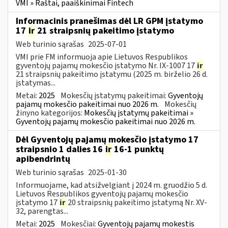
VMI » Raštai, paaiškinimai Fintech
Informacinis pranešimas dėl LR GPM įstatymo
17
ir
21 straipsnių pakeitimo įstatymo
Web turinio sąrašas
2025-07-01
VMI prie FM informuoja apie Lietuvos Respublikos
gyventojų pajamų mokesčio įstatymo Nr. IX-1007 17
ir
21 straipsnių pakeitimo įstatymu (2025 m. birželio 26 d.
įstatymas...
Metai:
2025
Mokesčių įstatymų pakeitimai:
Gyventojų
pajamų mokesčio pakeitimai nuo 2026 m.
Mokesčių
žinyno kategorijos:
Mokesčių įstatymų pakeitimai »
Gyventojų pajamų mokesčio pakeitimai nuo 2026 m.
Dėl Gyventojų pajamų mokesčio įstatymo 17
straipsnio 1 dalies 16
ir
16-1 punktų
apibendrintų
Web turinio sąrašas
2025-01-30
Informuojame, kad atsižvelgiant į 2024 m. gruodžio 5 d.
Lietuvos Respublikos gyventojų pajamų mokesčio
įstatymo 17
ir
20 straipsnių pakeitimo įstatymą Nr. XV-
32, parengtas...
Metai:
2025
Mokesčiai:
Gyventojų pajamų mokestis