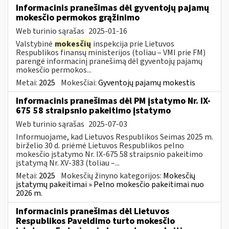
Informacinis pranešimas dėl gyventojų pajamų
mokesčio permokos grąžinimo
Web turinio sąrašas
2025-01-16
Valstybinė
mokesčių
inspekcija prie Lietuvos
Respublikos finansų ministerijos (toliau – VMI prie FM)
parengė informacinį pranešimą dėl gyventojų pajamų
mokesčio permokos...
Metai:
2025
Mokesčiai:
Gyventojų pajamų mokestis
Informacinis pranešimas dėl PM įstatymo Nr. IX-
675 58 straipsnio pakeitimo įstatymo
Web turinio sąrašas
2025-07-03
Informuojame, kad Lietuvos Respublikos Seimas 2025 m.
birželio 30 d. priėmė Lietuvos Respublikos pelno
mokesčio įstatymo Nr. IX-675 58 straipsnio pakeitimo
įstatymą Nr. XV-383 (toliau –...
Metai:
2025
Mokesčių žinyno kategorijos:
Mokesčių
įstatymų pakeitimai » Pelno mokesčio pakeitimai nuo
2026 m.
Informacinis pranešimas dėl Lietuvos
Respublikos Paveldimo turto mokesčio