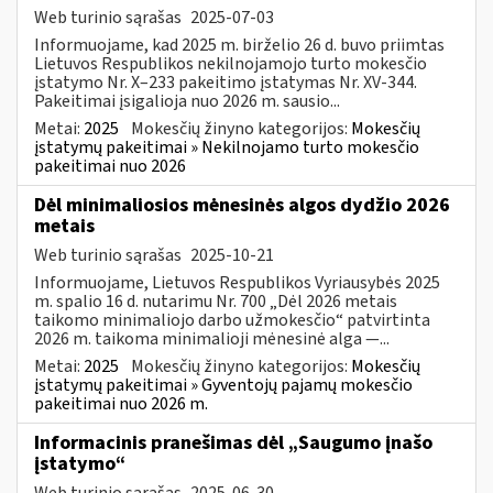
Web turinio sąrašas
2025-07-03
Informuojame, kad 2025 m. birželio 26 d. buvo priimtas
Lietuvos Respublikos nekilnojamojo turto mokesčio
įstatymo Nr. X–233 pakeitimo įstatymas Nr. XV-344.
Pakeitimai įsigalioja nuo 2026 m. sausio...
Metai:
2025
Mokesčių žinyno kategorijos:
Mokesčių
įstatymų pakeitimai » Nekilnojamo turto mokesčio
pakeitimai nuo 2026
Dėl minimaliosios mėnesinės algos dydžio 2026
metais
Web turinio sąrašas
2025-10-21
Informuojame, Lietuvos Respublikos Vyriausybės 2025
m. spalio 16 d. nutarimu Nr. 700 „Dėl 2026 metais
taikomo minimaliojo darbo užmokesčio“ patvirtinta
2026 m. taikoma minimalioji mėnesinė alga —...
Metai:
2025
Mokesčių žinyno kategorijos:
Mokesčių
įstatymų pakeitimai » Gyventojų pajamų mokesčio
pakeitimai nuo 2026 m.
Informacinis pranešimas dėl „Saugumo įnašo
įstatymo“
Web turinio sąrašas
2025-06-30