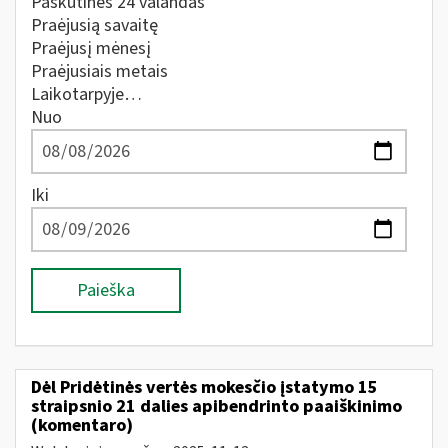
Paskutines 24 valandas
Praėjusią savaitę
Praėjusį mėnesį
Praėjusiais metais
Laikotarpyje…
Nuo
Iki
Paieška
Dėl Pridėtinės vertės mokesčio įstatymo 15
straipsnio 21 dalies apibendrinto paaiškinimo
(komentaro)