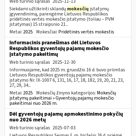
Web turinio sąrašas
2025-11-13
Siekdami užtikrinti sklandų
mokesčių
įstatymų
įgyvendinimą, parengėme Lietuvos Respublikos
pridėtinės vertės mokesčio įstatymo (toliau – PVM
įstatymas) 15 straipsnio 21...
Metai:
2025
Mokesčiai:
Pridėtinės vertės mokestis
Informacinis pranešimas dėl Lietuvos
Respublikos gyventojų pajamų mokesčio
įstatymo pakeitimų
Web turinio sąrašas
2025-12-30
Informuojame, kad 2025 m. gruodžio 16 d. buvo priimtas
Lietuvos Respublikos gyventojų pajamų mokesčio
įstatymo Nr. IX-1007 6, 131, 16, 17, 18, 182, 19, 20, 21, 23,
27, 29, 34...
Metai:
2025
Mokesčių žinyno kategorijos:
Mokesčių
įstatymų pakeitimai » Gyventojų pajamų mokesčio
pakeitimai nuo 2026 m.
Dėl gyventojų pajamų apmokestinimo pokyčių
nuo 2026 metų
Web turinio sąrašas
2025-07-03
Lietuvos Respublikos Seimas š. m. birželio 26 d. priėmė