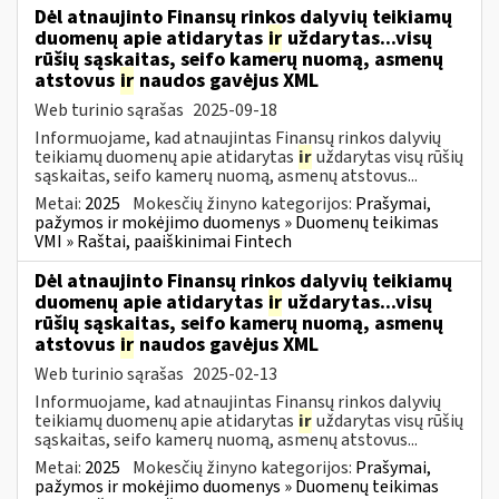
Dėl atnaujinto Finansų rinkos dalyvių teikiamų
duomenų apie atidarytas
ir
uždarytas...visų
rūšių sąskaitas, seifo kamerų nuomą, asmenų
atstovus
ir
naudos gavėjus XML
Web turinio sąrašas
2025-09-18
Informuojame, kad atnaujintas Finansų rinkos dalyvių
teikiamų duomenų apie atidarytas
ir
uždarytas visų rūšių
sąskaitas, seifo kamerų nuomą, asmenų atstovus...
Metai:
2025
Mokesčių žinyno kategorijos:
Prašymai,
pažymos ir mokėjimo duomenys » Duomenų teikimas
VMI » Raštai, paaiškinimai Fintech
Dėl atnaujinto Finansų rinkos dalyvių teikiamų
duomenų apie atidarytas
ir
uždarytas...visų
rūšių sąskaitas, seifo kamerų nuomą, asmenų
atstovus
ir
naudos gavėjus XML
Web turinio sąrašas
2025-02-13
Informuojame, kad atnaujintas Finansų rinkos dalyvių
teikiamų duomenų apie atidarytas
ir
uždarytas visų rūšių
sąskaitas, seifo kamerų nuomą, asmenų atstovus...
Metai:
2025
Mokesčių žinyno kategorijos:
Prašymai,
pažymos ir mokėjimo duomenys » Duomenų teikimas