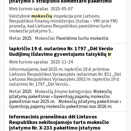
įstatymo 5 straipsnio komentaro pakeitimo
Web turinio sąrašas
2025-05-07
Valstybinė
mokesčių
inspekcija prie Lietuvos
Respublikos finansų ministerijos (toliau – VMI prie FM)
praneša, kad Lietuvos Respublikos paveldimo turto
mokesčio įstatymo 5...
Metai:
2025
Mokesčiai:
Paveldimo turto mokestis
lapkričio 19 d. nutarimo Nr. 1797 „Dėl Verslo
liudijimų išdavimo gyventojams taisyklių
ir
Web turinio sąrašas
2025-11-24
Informuojame, kad 2025 m. lapkričio 19 d. priimtas
Lietuvos Respublikos Vyriausybės nutarimas Nr. 811 „Dėl
Lietuvos Respublikos Vyriausybės 2002 m. lapkričio 19 d.
nutarimo Nr. 1797 „Dėl Verslo...
Metai:
2025
Mokesčių žinyno kategorijos:
Mokesčių
įstatymų pakeitimai » Gyventojų pajamų mokesčio
pakeitimai nuo 2025 m.
Mokesčių įstatymų pakeitimai »
Gyventojų pajamų mokesčio pakeitimai nuo 2026 m.
Informacinis pranešimas dėl Lietuvos
Respublikos nekilnojamojo turto mokesčio
įstatymo Nr. X-233 pakeitimo įstatymo