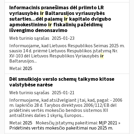
Informacinis pranešimas dėl priimto LR
vyriausybės
ir
Baltarusijos vyriausybės
sutarties...dėl pajamų
ir
kapitalo dvigubo
apmokestinimo
ir
fiskalinių pažeidimų
išvengimo denonsavimo
Web turinio sąrašas
2025-01-23
Informuojame, kad Lietuvos Respublikos Seimas 2025 m.
sausio 14 d. priėmė Lietuvos Respublikos įstatymą Nr.
XV-103 dėl Lietuvos Respublikos Vyriausybės
ir
Baltarusijos...
Metai:
2025
Dėl smulkiojo verslo schemų taikymo kitose
valstybėse narėse
Web turinio sąrašas
2025-01-21
Informuojame, kad atsižvelgiant į tai, kad, pagal: - 2006
m. lapkričio 28 d. Tarybos direktyvos 2006/112/EB dėl
pridėtinės vertės mokesčio bendros sistemos XII
antraštinės dalies 1 skyrių, Europos...
Metai:
2025
Mokesčių įstatymų pakeitimai:
MĮP 2021 »
Pridėtinės vertės mokesčio pakeitimai nuo 2025 m.