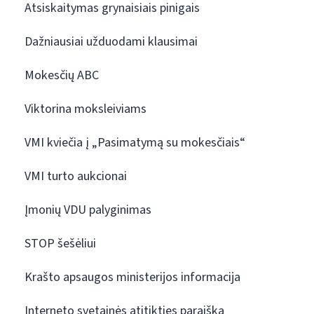
Atsiskaitymas grynaisiais pinigais
Dažniausiai užduodami klausimai
Mokesčių ABC
Viktorina moksleiviams
VMI kviečia į „Pasimatymą su mokesčiais“
VMI turto aukcionai
Įmonių VDU palyginimas
STOP šešėliui
Krašto apsaugos ministerijos informacija
Interneto svetainės atitikties paraiška