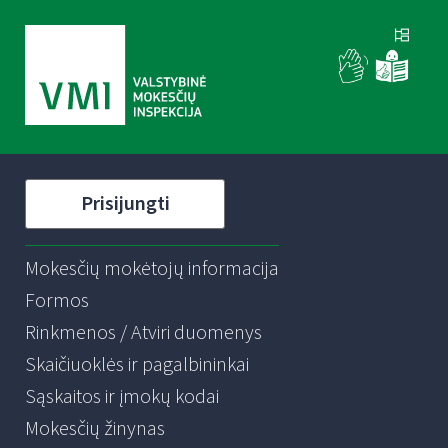
Prisijungti
Mokesčių mokėtojų informacija
Formos
Rinkmenos / Atviri duomenys
Skaičiuoklės ir pagalbininkai
Sąskaitos ir įmokų kodai
Mokesčių žinynas