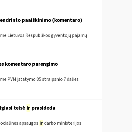
bendrinto paaiškinimo (komentaro)
me Lietuvos Respublikos gyventojų pajamų
lies komentaro parengimo
e PVM įstatymo 85 straipsnio 7 dalies
igiasi teisė
ir
prasideda
 Socialinės apsaugos
ir
darbo ministerijos