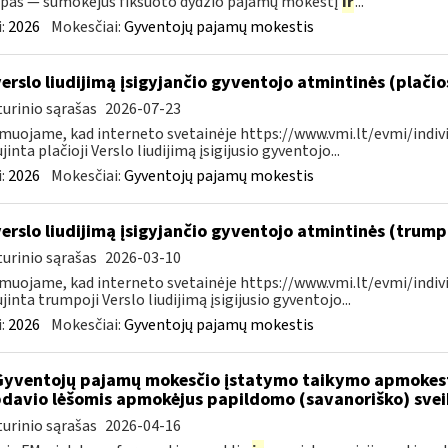
pas — sumokėjus fiksuoto dydžio pajamų mokestį
ir
...
:
2026
Mokesčiai:
Gyventojų pajamų mokestis
verslo liudijimą įsigyjančio gyventojo atmintinės (plači
urinio sąrašas
2026-07-23
muojame, kad interneto svetainėje https://www.vmi.lt/evmi/indivi
jinta plačioji Verslo liudijimą įsigijusio gyventojo...
:
2026
Mokesčiai:
Gyventojų pajamų mokestis
verslo liudijimą įsigyjančio gyventojo atmintinės (trum
urinio sąrašas
2026-03-10
muojame, kad interneto svetainėje https://www.vmi.lt/evmi/indivi
jinta trumpoji Verslo liudijimą įsigijusio gyventojo...
:
2026
Mokesčiai:
Gyventojų pajamų mokestis
Gyventojų pajamų mokesčio įstatymo taikymo apmokes
davio lėšomis apmokėjus papildomo (savanoriško) sve
urinio sąrašas
2026-04-16