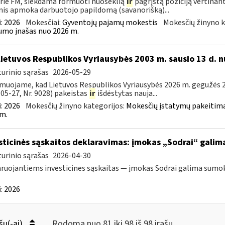
rie FM, siekdama formuoti nuoseklią
ir
pagrįstą poziciją vertinan
is apmoka darbuotojo papildomą (savanorišką)...
:
2026
Mokesčiai:
Gyventojų pajamų mokestis
Mokesčių žinyno k
mo įnašas nuo 2026 m.
Lietuvos Respublikos Vyriausybės 2003 m. sausio 13 d. n
urinio sąrašas
2026-05-29
muojame, kad Lietuvos Respublikos Vyriausybės 2026 m. gegužės 20
05-27, Nr. 9028) pakeistas
ir
išdėstytas nauja...
:
2026
Mokesčių žinyno kategorijos:
Mokesčių įstatymų pakeitima
m.
sticinės sąskaitos deklaravimas: įmokas „Sodrai“ galima 
urinio sąrašas
2026-04-30
ruojantiems investicines sąskaitas — įmokas Sodrai galima sumokėt
:
2026
šų(-ai)
Rodoma nuo 81 iki 98 iš 98 irašų.