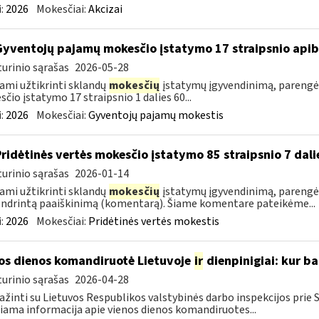
:
2026
Mokesčiai:
Akcizai
Gyventojų pajamų mokesčio įstatymo 17 straipsnio api
urinio sąrašas
2026-05-28
ami užtikrinti sklandų
mokesčių
įstatymų įgyvendinimą, parengė
čio įstatymo 17 straipsnio 1 dalies 60...
:
2026
Mokesčiai:
Gyventojų pajamų mokestis
Pridėtinės vertės mokesčio įstatymo 85 straipsnio 7 da
urinio sąrašas
2026-01-14
ami užtikrinti sklandų
mokesčių
įstatymų įgyvendinimą, parengėm
ndrintą paaiškinimą (komentarą). Šiame komentare pateikėme...
:
2026
Mokesčiai:
Pridėtinės vertės mokestis
os dienos komandiruotė Lietuvoje
ir
dienpinigiai: kur ba
urinio sąrašas
2026-04-28
ažinti su Lietuvos Respublikos valstybinės darbo inspekcijos prie
iama informacija apie vienos dienos komandiruotes...