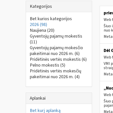
Kategorijos
prie
Bet kurios kategorijos
Web t
2026
(98)
Šiuo 
Naujiena
(20)
nuo k
Gyventojų pajamų mokestis
Metai
(11)
Gyventojų pajamų mokesčio
Dėl 
pakeitimai nuo 2026 m.
(6)
Web t
Pridėtinės vertės mokestis
(6)
VMI p
Pelno mokestis
(5)
strai
Pridėtinės vertės mokesčių
Metai
pakeitimai nuo 2026 m.
(4)
„Nuo
Web t
Aplankai
Šiuo 
paja
Bet kurį aplanką
Metai