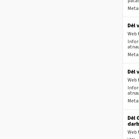
patal
Metai
Dėl 
Web t
Infor
atnau
Metai
Dėl 
Web t
Infor
atnau
Metai
Dėl 
darb
Web t