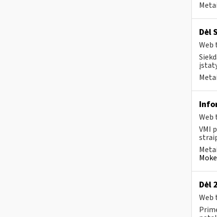
Metai
Dėl 
Web t
Siekd
įstat
Metai
Info
Web t
VMI p
strai
Metai
Mokes
Dėl 
Web t
Prime