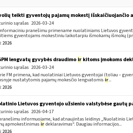
volių teikti gyventojų pajamų mokestį išskaičiuojančio
urinio sąrašas
2026-03-24
informaciniu pranešimu primename nuolatiniams Lietuvos gyventoj
itiems gyventojams mokestiniu laikotarpiu išmokamų išmokų (pris
:
2026
GPM lengvatų gyvybės draudimo
ir
kitoms įmokoms dekl
urinio sąrašas
2026-03-24
rie FM primena, kad nuolatiniai Lietuvos gyventojai (toliau – gyven
psnyje nustatytomis pajamų mokesčio lengvatomis
ir
...
:
2026
latinio Lietuvos gyventojo užsienio valstybėse gautų
urinio sąrašas
2026-04-17
pranešimu informuojame, kad atnaujintas leidinys „Nuolatinio Lie
mų apmokestinimas
ir
deklaravimas“. Daugiau informacijos...
:
2026