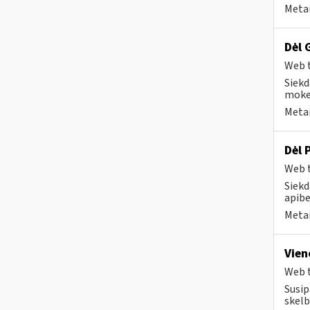
Metai
Dėl 
Web t
Siekd
mokes
Metai
Dėl 
Web t
Siekd
apibe
Metai
Vien
Web t
Susip
skelb