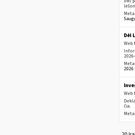
VMI p
lėšom
Metai
Saugu
Dėl 
Web t
Infor
2026-
Metai
2026 
Inve
Web t
Dekla
čia.
Metai
20 Įra