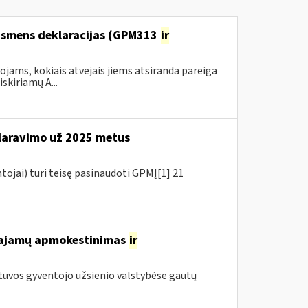
 asmens deklaracijas (GPM313
ir
ams, kokiais atvejais jiems atsiranda pareiga
kiriamų A...
aravimo už 2025 metus
tojai) turi teisę pasinaudoti GPMĮ[1] 21
 pajamų apmokestinimas
ir
tuvos gyventojo užsienio valstybėse gautų