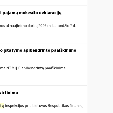
ti pajamų mokesčio deklaracijų
os atnaujinimo darbų 2026 m. balandžio 7 d.
io įstatymo apibendrinto paaiškinimo
me NTMĮ[1] apibendrintą paaiškinimą
virtinimo
ių
inspekcijos prie Lietuvos Respublikos finansų