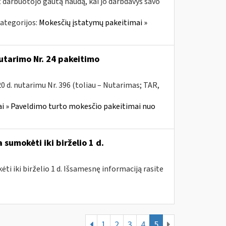
t darbuotojo gautą naudą, kai jo darbdavys savo
ategorijos:
Mokesčių įstatymų pakeitimai »
utarimo Nr. 24 pakeitimo
 d. nutarimu Nr. 396 (toliau – Nutarimas; TAR,
i » Paveldimo turto mokesčio pakeitimai nuo
sumokėti iki birželio 1 d.
i iki birželio 1 d. Išsamesnę informaciją rasite
1
2
3
4
5