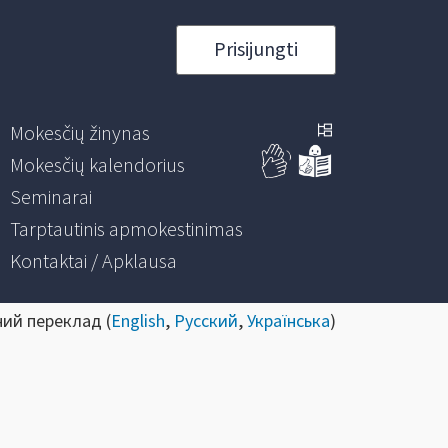
Prisijungti
Mokesčių žinynas
Mokesčių kalendorius
Seminarai
Tarptautinis apmokestinimas
Kontaktai / Apklausa
ний переклад (
English
,
Русский
,
Українська
)