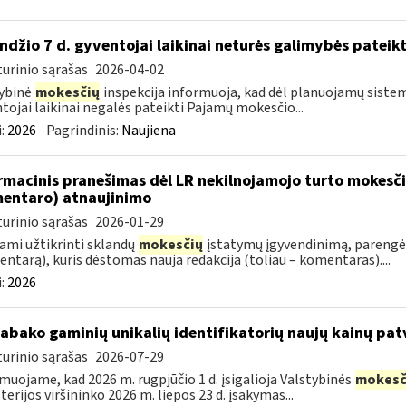
ndžio 7 d. gyventojai laikinai neturės galimybės pateik
urinio sąrašas
2026-04-02
ybinė
mokesčių
inspekcija informuoja, kad dėl planuojamų sistem
tojai laikinai negalės pateikti Pajamų mokesčio...
:
2026
Pagrindinis:
Naujiena
rmacinis pranešimas dėl LR nekilnojamojo turto mokesč
entaro) atnaujinimo
urinio sąrašas
2026-01-29
ami užtikrinti sklandų
mokesčių
įstatymų įgyvendinimą, parengė
ntarą), kuris dėstomas nauja redakcija (toliau – komentaras)....
:
2026
tabako gaminių unikalių identifikatorių naujų kainų pat
urinio sąrašas
2026-07-29
muojame, kad 2026 m. rugpjūčio 1 d. įsigalioja Valstybinės
mokesč
terijos viršininko 2026 m. liepos 23 d. įsakymas...