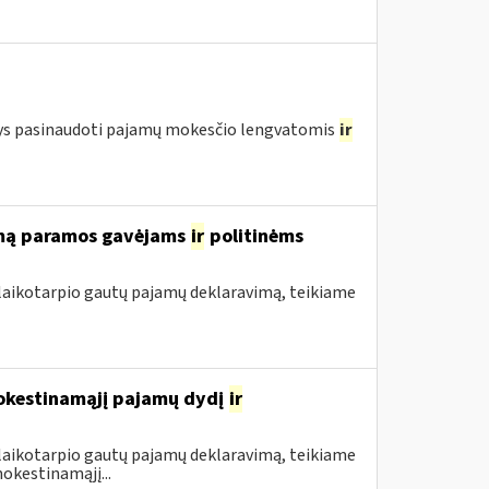
ntys pasinaudoti pajamų mokesčio lengvatomis
ir
rimą paramos gavėjams
ir
politinėms
 laikotarpio gautų pajamų deklaravimą, teikiame
mokestinamąjį pajamų dydį
ir
 laikotarpio gautų pajamų deklaravimą, teikiame
okestinamąjį...