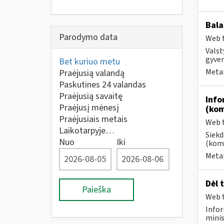
Bala
Parodymo data
Web t
Valst
gyven
Bet kuriuo metu
Metai
Praėjusią valandą
Paskutines 24 valandas
Praėjusią savaitę
Info
Praėjusį mėnesį
(kom
Praėjusiais metais
Web t
Laikotarpyje…
Siekd
Nuo
Iki
(kome
Metai
Dėl 
Paieška
Web t
Infor
minis