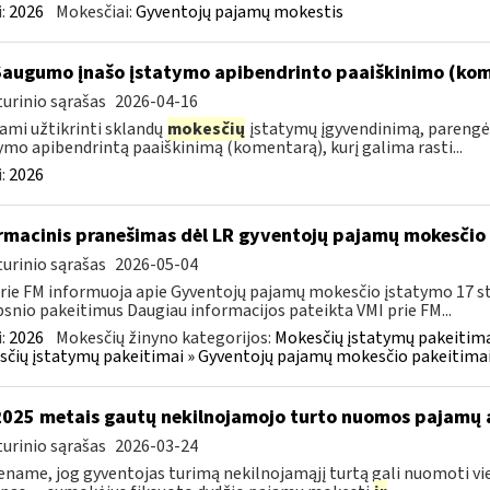
:
2026
Mokesčiai:
Gyventojų pajamų mokestis
Saugumo įnašo įstatymo apibendrinto paaiškinimo (ko
urinio sąrašas
2026-04-16
ami užtikrinti sklandų
mokesčių
įstatymų įgyvendinimą, parengė
ymo apibendrintą paaiškinimą (komentarą), kurį galima rasti...
:
2026
rmacinis pranešimas dėl LR gyventojų pajamų mokesčio 
urinio sąrašas
2026-05-04
rie FM informuoja apie Gyventojų pajamų mokesčio įstatymo 17 s
psnio pakeitimus Daugiau informacijos pateikta VMI prie FM...
:
2026
Mokesčių žinyno kategorijos:
Mokesčių įstatymų pakeitima
čių įstatymų pakeitimai » Gyventojų pajamų mokesčio pakeitimai
2025 metais gautų nekilnojamojo turto nuomos pajamų
urinio sąrašas
2026-03-24
name, jog gyventojas turimą nekilnojamąjį turtą gali nuomoti vie