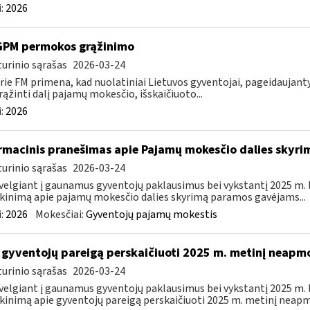
:
2026
GPM permokos grąžinimo
urinio sąrašas
2026-03-24
rie FM primena, kad nuolatiniai Lietuvos gyventojai, pageidauja
rąžinti dalį pajamų mokesčio, išskaičiuoto...
:
2026
rmacinis pranešimas apie Pajamų mokesčio dalies sky
urinio sąrašas
2026-03-24
velgiant į gaunamus gyventojų paklausimus bei vykstantį 2025 m.
kinimą apie pajamų mokesčio dalies skyrimą paramos gavėjams...
:
2026
Mokesčiai:
Gyventojų pajamų mokestis
 gyventojų pareigą perskaičiuoti 2025 m. metinį neap
urinio sąrašas
2026-03-24
velgiant į gaunamus gyventojų paklausimus bei vykstantį 2025 m.
kinimą apie gyventojų pareigą perskaičiuoti 2025 m. metinį neapm