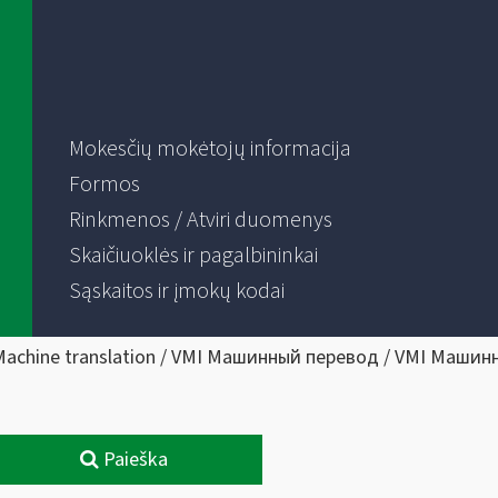
Mokesčių mokėtojų informacija
Formos
Rinkmenos / Atviri duomenys
Skaičiuoklės ir pagalbininkai
Sąskaitos ir įmokų kodai
Machine translation / VMI Машинный перевод / VMI Машин
Paieška