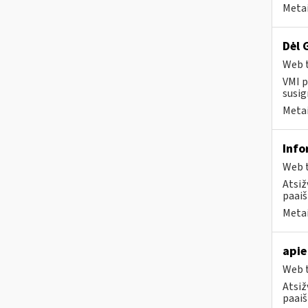
Metai
Dėl 
Web t
VMI p
susig
Metai
Info
Web t
Atsiž
paaiš
Metai
apie
Web t
Atsiž
paaiš