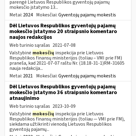
parengė Lietuvos Respublikos gyventojų pajamų
mokesčio įstatymo 13...
Metai:
2024
Mokesčiai:
Gyventojų pajamų mokestis
Dėl Lietuvos Respublikos gyventojų pajamų
mokesčio įstatymo 20 straipsnio komentaro
naujos redakcijos
Web turinio sąrašas
2021-07-08
Valstybinė
mokesčių
inspekcija prie Lietuvos
Respublikos finansų ministerijos (toliau – VMI prie FM)
praneša, kad 2021-07-07 raštu Nr. (18.18-31-1)RM-31605
nauja redakcija...
Metai:
2021
Mokesčiai:
Gyventojų pajamų mokestis
Dėl Lietuvos Respublikos gyventojų pajamų
mokesčio įstatymo 36 straipsnio komentaro
atnaujinimo
Web turinio sąrašas
2023-10-09
Valstybinė
mokesčių
inspekcija prie Lietuvos
Respublikos finansų ministerijos (toliau — VMI prie FM),
siekdama užtikrinti vienodą Lietuvos Respublikos
gyventojų pajamų...