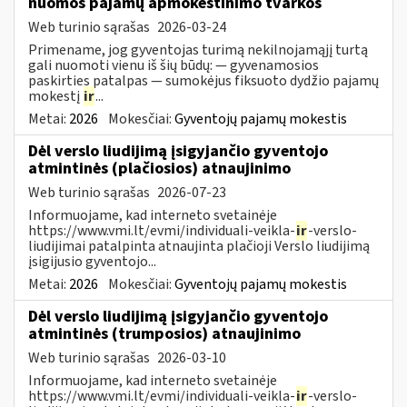
nuomos pajamų apmokestinimo tvarkos
Web turinio sąrašas
2026-03-24
Primename, jog gyventojas turimą nekilnojamąjį turtą
gali nuomoti vienu iš šių būdų: — gyvenamosios
paskirties patalpas — sumokėjus fiksuoto dydžio pajamų
mokestį
ir
...
Metai:
2026
Mokesčiai:
Gyventojų pajamų mokestis
Dėl verslo liudijimą įsigyjančio gyventojo
atmintinės (plačiosios) atnaujinimo
Web turinio sąrašas
2026-07-23
Informuojame, kad interneto svetainėje
https://www.vmi.lt/evmi/individuali-veikla-
ir
-verslo-
liudijimai patalpinta atnaujinta plačioji Verslo liudijimą
įsigijusio gyventojo...
Metai:
2026
Mokesčiai:
Gyventojų pajamų mokestis
Dėl verslo liudijimą įsigyjančio gyventojo
atmintinės (trumposios) atnaujinimo
Web turinio sąrašas
2026-03-10
Informuojame, kad interneto svetainėje
https://www.vmi.lt/evmi/individuali-veikla-
ir
-verslo-