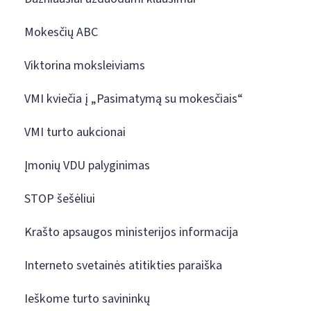
Mokesčių ABC
Viktorina moksleiviams
VMI kviečia į „Pasimatymą su mokesčiais“
VMI turto aukcionai
Įmonių VDU palyginimas
STOP šešėliui
Krašto apsaugos ministerijos informacija
Interneto svetainės atitikties paraiška
Ieškome turto savininkų