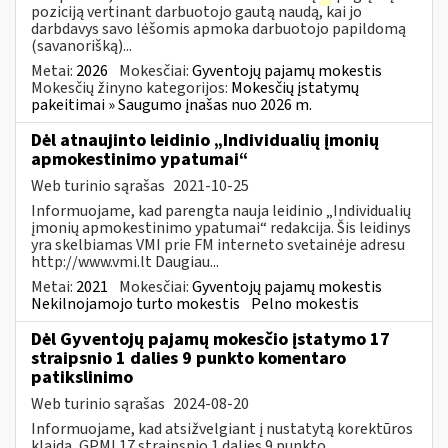
poziciją vertinant darbuotojo gautą naudą, kai jo
darbdavys savo lėšomis apmoka darbuotojo papildomą
(savanorišką)...
Metai:
2026
Mokesčiai:
Gyventojų pajamų mokestis
Mokesčių žinyno kategorijos:
Mokesčių įstatymų
pakeitimai » Saugumo įnašas nuo 2026 m.
Dėl atnaujinto leidinio „Individualių įmonių
apmokestinimo ypatumai“
Web turinio sąrašas
2021-10-25
Informuojame, kad parengta nauja leidinio „Individualių
įmonių apmokestinimo ypatumai“ redakcija. Šis leidinys
yra skelbiamas VMI prie FM interneto svetainėje adresu
http://www.vmi.lt Daugiau...
Metai:
2021
Mokesčiai:
Gyventojų pajamų mokestis
Nekilnojamojo turto mokestis
Pelno mokestis
Dėl Gyventojų pajamų mokesčio įstatymo 17
straipsnio 1 dalies 9 punkto komentaro
patikslinimo
Web turinio sąrašas
2024-08-20
Informuojame, kad atsižvelgiant į nustatytą korektūros
klaidą, GPMĮ 17 straipsnio 1 dalies 9 punkto