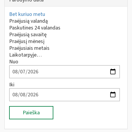
Bet kuriuo metu
Praėjusią valandą
Paskutines 24 valandas
Praėjusią savaitę
Praėjusį mėnesį
Praėjusiais metais
Laikotarpyje…
Nuo
Iki
Paieška