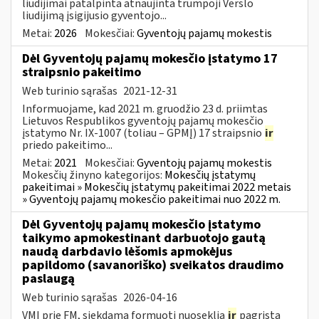
liudijimai patalpinta atnaujinta trumpoji Verslo
liudijimą įsigijusio gyventojo...
Metai:
2026
Mokesčiai:
Gyventojų pajamų mokestis
Dėl Gyventojų pajamų mokesčio įstatymo 17
straipsnio pakeitimo
Web turinio sąrašas
2021-12-31
Informuojame, kad 2021 m. gruodžio 23 d. priimtas
Lietuvos Respublikos gyventojų pajamų mokesčio
įstatymo Nr. IX-1007 (toliau – GPMĮ) 17 straipsnio
ir
priedo pakeitimo...
Metai:
2021
Mokesčiai:
Gyventojų pajamų mokestis
Mokesčių žinyno kategorijos:
Mokesčių įstatymų
pakeitimai » Mokesčių įstatymų pakeitimai 2022 metais
» Gyventojų pajamų mokesčio pakeitimai nuo 2022 m.
Dėl Gyventojų pajamų mokesčio įstatymo
taikymo apmokestinant darbuotojo gautą
naudą darbdavio lėšomis apmokėjus
papildomo (savanoriško) sveikatos draudimo
paslaugą
Web turinio sąrašas
2026-04-16
VMI prie FM, siekdama formuoti nuoseklią
ir
pagrįstą