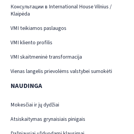
Консультации в International House Vilnius /
Klaipėda
VMI teikiamos paslaugos
VMI kliento profilis
VMI skaitmeninė transformacija
Vienas langelis prievolėms valstybei sumokėti
NAUDINGA
Mokesčiai ir jų dydžiai
Atsiskaitymas grynaisiais pinigais
Dažniausiai užduodami klausimai