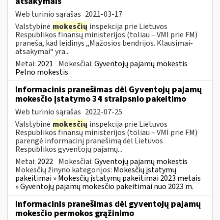
atsakymais
Web turinio sąrašas
2021-03-17
Valstybinė
mokesčių
inspekcija prie Lietuvos
Respublikos finansų ministerijos (toliau – VMI prie FM)
praneša, kad leidinys „Mažosios bendrijos. Klausimai-
atsakymai“ yra...
Metai:
2021
Mokesčiai:
Gyventojų pajamų mokestis
Pelno mokestis
Informacinis pranešimas dėl Gyventojų pajamų
mokesčio įstatymo 34 straipsnio pakeitimo
Web turinio sąrašas
2022-07-25
Valstybinė
mokesčių
inspekcija prie Lietuvos
Respublikos finansų ministerijos (toliau – VMI prie FM)
parengė informacinį pranešimą dėl Lietuvos
Respublikos gyventojų pajamų...
Metai:
2022
Mokesčiai:
Gyventojų pajamų mokestis
Mokesčių žinyno kategorijos:
Mokesčių įstatymų
pakeitimai » Mokesčių įstatymų pakeitimai 2023 metais
» Gyventojų pajamų mokesčio pakeitimai nuo 2023 m.
Informacinis pranešimas dėl gyventojų pajamų
mokesčio permokos grąžinimo