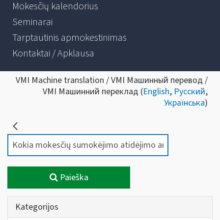
Mokesčių kalendorius
Seminarai
Tarptautinis apmokestinimas
Kontaktai / Apklausa
VMI Machine translation / VMI Машинный перевод /
VMI Машинний переклад (
English
,
Русский
,
Українська
)
Paieška
Kategorijos