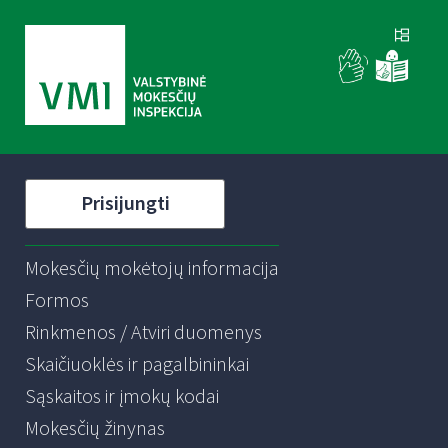
Prisijungti
Mokesčių mokėtojų informacija
Formos
Rinkmenos / Atviri duomenys
Skaičiuoklės ir pagalbininkai
Sąskaitos ir įmokų kodai
Mokesčių žinynas