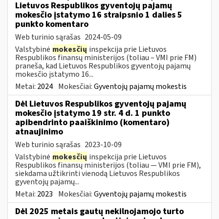
Lietuvos Respublikos gyventojų pajamų
mokesčio įstatymo 16 straipsnio 1 dalies 5
punkto komentaro
Web turinio sąrašas
2024-05-09
Valstybinė
mokesčių
inspekcija prie Lietuvos
Respublikos finansų ministerijos (toliau – VMI prie FM)
praneša, kad Lietuvos Respublikos gyventojų pajamų
mokesčio įstatymo 16...
Metai:
2024
Mokesčiai:
Gyventojų pajamų mokestis
Dėl Lietuvos Respublikos gyventojų pajamų
mokesčio įstatymo 19 str. 4 d. 1 punkto
apibendrinto paaiškinimo (komentaro)
atnaujinimo
Web turinio sąrašas
2023-10-09
Valstybinė
mokesčių
inspekcija prie Lietuvos
Respublikos finansų ministerijos (toliau — VMI prie FM),
siekdama užtikrinti vienodą Lietuvos Respublikos
gyventojų pajamų...
Metai:
2023
Mokesčiai:
Gyventojų pajamų mokestis
Dėl 2025 metais gautų nekilnojamojo turto