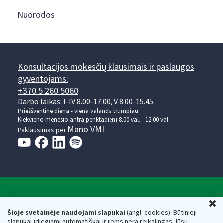
Nuorodos
Konsultacijos mokesčių klausimais ir paslaugos
gyventojams:
+370 5 260 5060
Darbo laikas: I-IV 8.00-17.00, V 8.00-15.45.
Prieššventinę dieną - viena valanda trumpiau.
Kiekvieno mėnesio antrą penktadienį 8.00 val. - 12.00 val.
Mano VMI
Paklausimas per
Valstybinė mokesčių inspekcija prie Lietuvos
U
Respublikos finansų ministerijos
Šioje svetainėje naudojami slapukai
(angl. cookies). Būtinieji
slapukai įdiegiami automatiškai ir jiems nėra reikalingas Jūsų