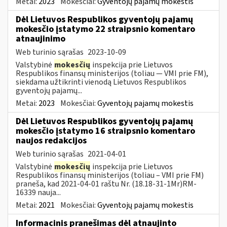
Metai:
2023
Mokesčiai:
Gyventojų pajamų mokestis
Dėl Lietuvos Respublikos gyventojų pajamų
mokesčio įstatymo 22 straipsnio komentaro
atnaujinimo
Web turinio sąrašas
2023-10-09
Valstybinė
mokesčių
inspekcija prie Lietuvos
Respublikos finansų ministerijos (toliau — VMI prie FM),
siekdama užtikrinti vienodą Lietuvos Respublikos
gyventojų pajamų...
Metai:
2023
Mokesčiai:
Gyventojų pajamų mokestis
Dėl Lietuvos Respublikos gyventojų pajamų
mokesčio įstatymo 16 straipsnio komentaro
naujos redakcijos
Web turinio sąrašas
2021-04-01
Valstybinė
mokesčių
inspekcija prie Lietuvos
Respublikos finansų ministerijos (toliau – VMI prie FM)
praneša, kad 2021-04-01 raštu Nr. (18.18-31-1Mr)RM-
16339 nauja...
Metai:
2021
Mokesčiai:
Gyventojų pajamų mokestis
Informacinis pranešimas dėl atnaujinto