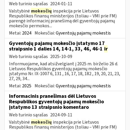
Web turinio sąrašas
2024-01-11
Valstybinė
mokesčių
inspekcija prie Lietuvos
Respublikos finansų ministerijos (toliau – VMI prie FM)
parengė informacinį pranešimą dėl gyventojų pajamų
mokesčio permokos...
Metai:
2024
Mokesčiai:
Gyventojų pajamų mokestis
Gyventojų pajamų mokesčio įstatymo 17
straipsnio 1 dalies 14, 14-1, 33, 46, 46-1
ir
Web turinio sąrašas
2025-10-09
Informuojame, kad atsižvelgiant į 2025 m. birželio 26 d.
Lietuvos Respublikos gyventojų pajamų mokesčio
įstatymo Nr. IX-1007 6, 131 , 16, 17, 18, 182 , 19, 20, 21, 23,
27, 29, 34...
Metai:
2025
Mokesčiai:
Gyventojų pajamų mokestis
Informacinis pranešimas dėl Lietuvos
Respublikos gyventojų pajamų mokesčio
įstatymo 13 straipsnio komentaro
Web turinio sąrašas
2024-09-11
Valstybinė
mokesčių
inspekcija prie Lietuvos
Respublikos finansų ministerijos (toliau – VMI prie FM)