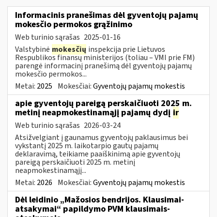
Informacinis pranešimas dėl gyventojų pajamų
mokesčio permokos grąžinimo
Web turinio sąrašas
2025-01-16
Valstybinė
mokesčių
inspekcija prie Lietuvos
Respublikos finansų ministerijos (toliau – VMI prie FM)
parengė informacinį pranešimą dėl gyventojų pajamų
mokesčio permokos...
Metai:
2025
Mokesčiai:
Gyventojų pajamų mokestis
apie gyventojų pareigą perskaičiuoti 2025 m.
metinį neapmokestinamąjį pajamų dydį
ir
Web turinio sąrašas
2026-03-24
Atsižvelgiant į gaunamus gyventojų paklausimus bei
vykstantį 2025 m. laikotarpio gautų pajamų
deklaravimą, teikiame paaiškinimą apie gyventojų
pareigą perskaičiuoti 2025 m. metinį
neapmokestinamąjį...
Metai:
2026
Mokesčiai:
Gyventojų pajamų mokestis
Dėl leidinio „Mažosios bendrijos. Klausimai-
atsakymai“ papildymo PVM klausimais-