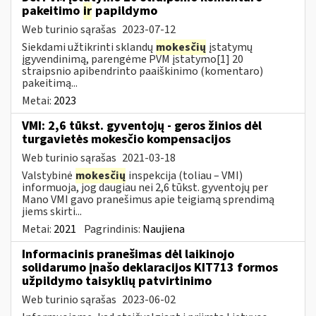
pakeitimo
ir
papildymo
Web turinio sąrašas
2023-07-12
Siekdami užtikrinti sklandų
mokesčių
įstatymų
įgyvendinimą, parengėme PVM įstatymo[1] 20
straipsnio apibendrinto paaiškinimo (komentaro)
pakeitimą...
Metai:
2023
VMI: 2,6 tūkst. gyventojų - geros žinios dėl
turgavietės mokesčio kompensacijos
Web turinio sąrašas
2021-03-18
Valstybinė
mokesčių
inspekcija (toliau – VMI)
informuoja, jog daugiau nei 2,6 tūkst. gyventojų per
Mano VMI gavo pranešimus apie teigiamą sprendimą
jiems skirti...
Metai:
2021
Pagrindinis:
Naujiena
Informacinis pranešimas dėl laikinojo
solidarumo įnašo deklaracijos KIT713 formos
užpildymo taisyklių patvirtinimo
Web turinio sąrašas
2023-06-02