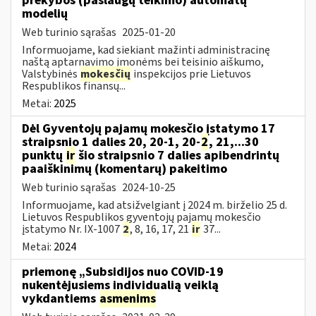
prekybos (paslaugų teikimo) automatų
modelių
Web turinio sąrašas
2025-01-20
Informuojame, kad siekiant mažinti administracinę
naštą aptarnavimo įmonėms bei teisinio aiškumo,
Valstybinės
mokesčių
inspekcijos prie Lietuvos
Respublikos finansų...
Metai:
2025
Dėl Gyventojų pajamų mokesčio įstatymo 17
straipsnio 1 dalies 20, 20-1, 20-
2
, 21,...30
punktų
ir
šio straipsnio 7 dalies apibendrintų
paaiškinimų (komentarų) pakeitimo
Web turinio sąrašas
2024-10-25
Informuojame, kad atsižvelgiant į 2024 m. birželio 25 d.
Lietuvos Respublikos gyventojų pajamų mokesčio
įstatymo Nr. IX-1007
2
, 8, 16, 17, 21
ir
37...
Metai:
2024
priemonę „Subsidijos nuo COVID-19
nukentėjusiems individualią veiklą
vykdantiems
asmenims