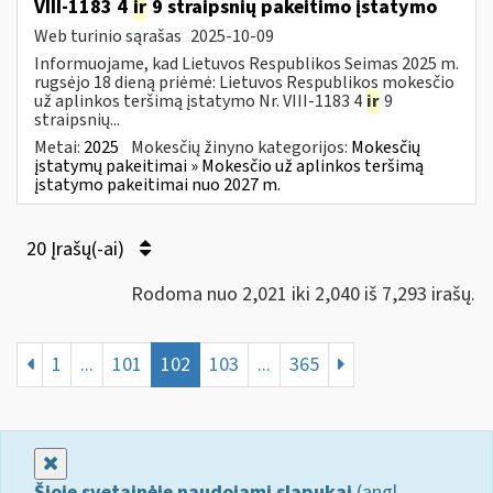
VIII-1183 4
ir
9 straipsnių pakeitimo įstatymo
Web turinio sąrašas
2025-10-09
Informuojame, kad Lietuvos Respublikos Seimas 2025 m.
rugsėjo 18 dieną priėmė: Lietuvos Respublikos mokesčio
už aplinkos teršimą įstatymo Nr. VIII-1183 4
ir
9
straipsnių...
Metai:
2025
Mokesčių žinyno kategorijos:
Mokesčių
įstatymų pakeitimai » Mokesčio už aplinkos teršimą
įstatymo pakeitimai nuo 2027 m.
20 Įrašų(-ai)
Rodoma nuo 2,021 iki 2,040 iš 7,293 irašų.
1
...
101
102
103
...
365
Uždaryti
Šioje svetainėje naudojami slapukai
(angl.