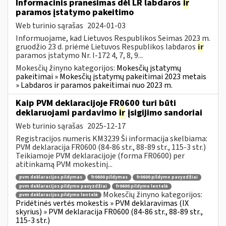
Informacinis pranešimas dėl LR labdaros
ir
paramos įstatymo pakeitimo
Web turinio sąrašas
2024-01-03
Informuojame, kad Lietuvos Respublikos Seimas 2023 m.
gruodžio 23 d. priėmė Lietuvos Respublikos labdaros
ir
paramos įstatymo Nr. I-172 4, 7, 8, 9...
Mokesčių žinyno kategorijos:
Mokesčių įstatymų
pakeitimai » Mokesčių įstatymų pakeitimai 2023 metais
» Labdaros ir paramos pakeitimai nuo 2023 m.
Kaip PVM deklaracijoje FR0600 turi būti
deklaruojami pardavimo
ir
įsigijimo sandoriai
Web turinio sąrašas
2025-12-17
Registracijos numeris KM3239 Ši informacija skelbiama:
PVM deklaracija FR0600 (84-86 str., 88-89 str., 115-3 str.)
Teikiamoje PVM deklaracijoje (forma FR0600) per
atitinkamą PVM mokestinį...
pvm deklaracijos pildymas
fr0600 pildymas
fr0600 pildymo pavyzdžiai
pvm deklaracijos pildymo pavyzdžiai
fr0600 pildymo lentelė
Mokesčių žinyno kategorijos:
pvm deklaracijos pildymo lentelė
Pridėtinės vertės mokestis » PVM deklaravimas (IX
skyrius) » PVM deklaracija FR0600 (84-86 str., 88-89 str.,
115-3 str.)