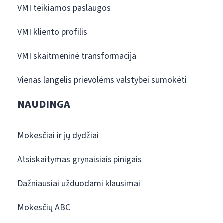
VMI teikiamos paslaugos
VMI kliento profilis
VMI skaitmeninė transformacija
Vienas langelis prievolėms valstybei sumokėti
NAUDINGA
Mokesčiai ir jų dydžiai
Atsiskaitymas grynaisiais pinigais
Dažniausiai užduodami klausimai
Mokesčių ABC