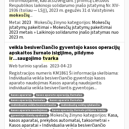
Informuojame, kad atsižvelgiant į priimtą Lietuvos
Respublikos laikinojo solidarumo įnašo įstatymą Nr. XIV-
1936 (toliau — LSĮĮ), 2023 m. gegužės 31 d. Valstybinės
mokesčių
...
Metai:
2023
Mokesčių žinyno kategorijos:
Mokesčių
įstatymų pakeitimai » Mokesčių įstatymų pakeitimai
2023 metais » Laikinojo solidarumo įnašo įstatymas nuo
2023 m.
veikla besiverčiančio gyventojo kasos operacijų
apskaitos žurnalo įsigijimo, pildymo
ir
...saugojimo
tvarka
Web turinio sąrašas
2023-04-23
Registracijos numeris KM1861 Ši informacija skelbiama:
Individualia veikla besiverčiančio gyventojo kasos
aparato naudojimas Kasos aparatą naudojantis
individualia veikla besiverčiantis gyventojas...
kasos aparatai
kasos aparato operacijų žurnalas
kasos operacijų žurnalas
kasos aparato žurnalas
individualia veikla besiverčiančio
individualią veiklą vykdančio
kasos aparato naudojimas
kasos operacijų žurnalo pildymo tvarka
Mokesčių žinyno kategorijos:
Kasa,
gyventojo išlaidų apskaita
kasos aparatai, prekybos automatai, taksometrai »
Kasos aparatai » Individualia veikla besiverčiančio