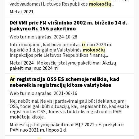
vadovaudamasi Lietuvos Respublikos
mokesčių
...
Metai:
2021
Dėl VMI prie FM viršininko 2002 m. birželio 14 d.
įsakymo Nr. 156 pakeitimo
Web turinio sąrašas
2024-10-28
Informuojame, kad buvo priimtas
ir
nuo 2024 m.
lapkričio 1 d. įsigalioja Valstybinės
mokesčių
inspekcijos prie Lietuvos Respublikos finansų...
Metai:
2024
Mokesčių įstatymų pakeitimai:
Akcizų
pakeitimai nuo 2024 m.
Ar
registracija OSS ES schemoje reiškia, kad
nebereikia registracijų kitose valstybėse
Web turinio sąrašas
2021-06-16
Ne, nebūtinai. Ne visi pardavimai gali būti deklaruojami
OSS, todėl gali būti situacijų, kai, nepaisant to, kad esate
registruotas OSS, Jums vis tiek teks registruotis PVM
mokėtoju kitoje...
Mokesčių įstatymų pakeitimai:
MĮP 2021 » E-prekyba ir
PVM nuo 2021 m. liepos 1 d.