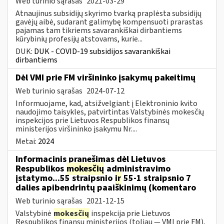
Web turinio sąrašas
2021-03-29
Atnaujinus subsidijų skyrimo tvarką praplėsta subsidijų
gavėjų aibė, sudarant galimybę kompensuoti prarastas
pajamas tam tikriems savarankiškai dirbantiems
kūrybinių profesijų atstovams, kurie...
DUK:
DUK - COVID-19 subsidijos savarankiškai
dirbantiems
Dėl VMI prie FM viršininko įsakymų pakeitimų
Web turinio sąrašas
2024-07-12
Informuojame, kad, atsižvelgiant į Elektroninio kvito
naudojimo taisykles, patvirtintas Valstybinės mokesčių
inspekcijos prie Lietuvos Respublikos finansų
ministerijos viršininko įsakymu Nr....
Metai:
2024
Informacinis pranešimas dėl Lietuvos
Respublikos
mokesčių
administravimo
įstatymo...55 straipsnio
ir
55-1 straipsnio 7
dalies apibendrintų paaiškinimų (komentaro
Web turinio sąrašas
2021-12-15
Valstybinė
mokesčių
inspekcija prie Lietuvos
Respublikos finansų ministerijos (toliau — VMI prie FM),