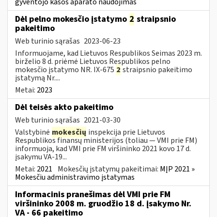
gyventojo kasos aparato naudojimas
Dėl pelno mokesčio įstatymo
2
straipsnio
pakeitimo
Web turinio sąrašas
2023-06-23
Informuojame, kad Lietuvos Respublikos Seimas 2023 m.
birželio 8 d. priėmė Lietuvos Respublikos pelno
mokesčio įstatymo NR. IX-675
2
straipsnio pakeitimo
įstatymą Nr....
Metai:
2023
Dėl teisės akto pakeitimo
Web turinio sąrašas
2021-03-30
Valstybinė
mokesčių
inspekcija prie Lietuvos
Respublikos finansų ministerijos (toliau ― VMI prie FM)
informuoja, kad VMI prie FM viršininko 2021 kovo 17 d.
įsakymu VA-19...
Metai:
2021
Mokesčių įstatymų pakeitimai:
MĮP 2021 »
Mokesčiu administravimo įstatymas
Informacinis pranešimas dėl VMI prie FM
viršininko 2008 m. gruodžio 18 d. įsakymo Nr.
VA - 66 pakeitimo