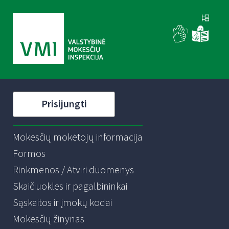
Prisijungti
Mokesčių mokėtojų informacija
Formos
Rinkmenos / Atviri duomenys
Skaičiuoklės ir pagalbininkai
Sąskaitos ir įmokų kodai
Mokesčių žinynas