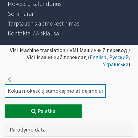
Mokesčių kalendorius
Seminarai
Tarptautinis apmokestinimas
Kontaktai / Apklausa
VMI Machine translation / VMI Машинный перевод /
VMI Машинний переклад (
English
,
Русский
,
Українська
)
Paieška
Parodymo data