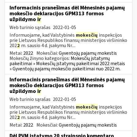
Informacinis pranešimas dėl Mėnesinės pajamų
mokesčio deklaracijos GPM313 formos
užpildymo
ir
Web turinio sąrašas
2022-01-05
Informuojame, kad Valstybinės
mokesčių
inspekcijos
prie Lietuvos Respublikos finansų ministerijos viršininko
202
2
m. sausio 4 d. įsakymu Nr....
Metai:
2022
Mokesčiai:
Gyventojų pajamų mokestis
Mokesčių žinyno kategorijos:
Mokesčių įstatymų
pakeitimai » Mokesčių įstatymų pakeitimai 2022 metais
» Gyventojų pajamų mokesčio pakeitimai nuo 2022 m.
Informacinis pranešimas dėl Mėnesinės pajamų
mokesčio deklaracijos GPM313 formos
užpildymo
ir
Web turinio sąrašas
2022-01-05
Informuojame, kad Valstybinės
mokesčių
inspekcijos
prie Lietuvos Respublikos finansų ministerijos viršininko
202
2
m. sausio 4 d. įsakymu Nr....
Metai:
2022
Mokesčiai:
Gyventojų pajamų mokestis
Dėl PVM įstatymo 20 straipsnio komentaro