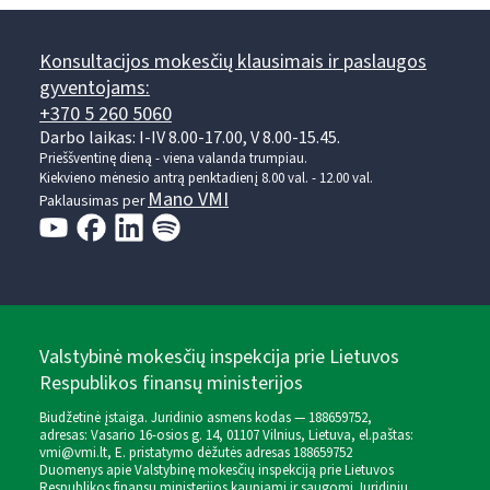
Konsultacijos mokesčių klausimais ir paslaugos
gyventojams:
+370 5 260 5060
Darbo laikas: I-IV 8.00-17.00, V 8.00-15.45.
Prieššventinę dieną - viena valanda trumpiau.
Kiekvieno mėnesio antrą penktadienį 8.00 val. - 12.00 val.
Mano VMI
Paklausimas per
Valstybinė mokesčių inspekcija prie Lietuvos
Respublikos finansų ministerijos
Biudžetinė įstaiga. Juridinio asmens kodas — 188659752,
adresas: Vasario 16-osios g. 14, 01107 Vilnius, Lietuva, el.paštas:
vmi@vmi.lt
, E. pristatymo dėžutės adresas 188659752
Duomenys apie Valstybinę mokesčių inspekciją prie Lietuvos
Respublikos finansų ministerijos kaupiami ir saugomi Juridinių