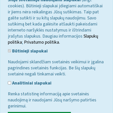
cookies). Būtinieji slapukai įdiegiami automatiškai
ir jiems nėra reikalingas Jūsų sutikimas. Taip pat
galite sutikti ir su kitų slapukų naudojimu. Savo
sutikimą bet kada galėsite atšaukti pakeisdami
interneto naršyklės nustatymus ir ištrindami
įrašytus slapukus. Daugiau informacijos
Slapukų
politika
;
Privatumo politika.
Būtinieji slapukai
Naudojami sklandžiam svetainės veikimui ir įgalina
pagrindines svetainės funkcijas. Be šių slapukų
svetainė negali tinkamai veikti.
Analitiniai slapukai
Renka statistinę informaciją apie svetainės
naudojimą ir naudojami Jūsų naršymo patirties
gerinimui.