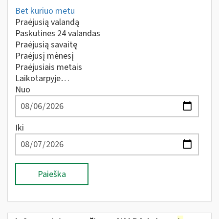
Bet kuriuo metu
Praėjusią valandą
Paskutines 24 valandas
Praėjusią savaitę
Praėjusį mėnesį
Praėjusiais metais
Laikotarpyje…
Nuo
Iki
Paieška