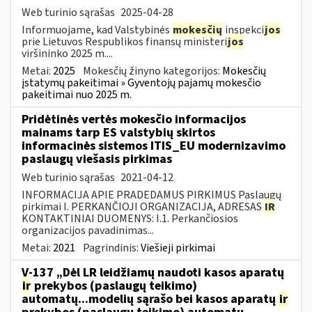
Web turinio sąrašas
2025-04-28
Informuojame, kad Valstybinės
mokesčių
inspekci
jos
prie Lietuvos Respublikos finansų ministeri
jos
viršininko 2025 m....
Metai:
2025
Mokesčių žinyno kategorijos:
Mokesčių
įstatymų pakeitimai » Gyventojų pajamų mokesčio
pakeitimai nuo 2025 m.
Pridėtinės vertės mokesčio informacijos
mainams tarp ES valstybių skirtos
informacinės sistemos ITIS_EU modernizavimo
paslaugų viešasis pirkimas
Web turinio sąrašas
2021-04-12
INFORMACIJA APIE PRADEDAMUS PIRKIMUS Paslaugų
pirkimai I. PERKANČIOJI ORGANIZACIJA, ADRESAS
IR
KONTAKTINIAI DUOMENYS: I.1. Perkančiosios
organizacijos pavadinimas...
Metai:
2021
Pagrindinis:
Viešieji pirkimai
V-137 „Dėl LR leidžiamų naudoti kasos aparatų
ir
prekybos (paslaugų teikimo)
automatų...modelių sąrašo bei kasos aparatų
ir