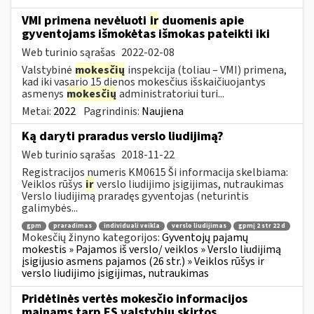
VMI primena nevėluoti
ir
duomenis apie
gyventojams išmokėtas išmokas pateikti iki
Web turinio sąrašas
2022-02-08
Valstybinė
mokesčių
inspekcija (toliau – VMI) primena,
kad iki vasario 15 dienos mokesčius išskaičiuojantys
asmenys
mokesčių
administratoriui turi...
Metai:
2022
Pagrindinis:
Naujiena
Ką daryti praradus verslo liudijimą?
Web turinio sąrašas
2018-11-22
Registracijos numeris KM0615 Ši informacija skelbiama:
Veiklos rūšys
ir
verslo liudijimo įsigijimas, nutraukimas
Verslo liudijimą praradęs gyventojas (neturintis
galimybės...
gpm
praradimas
individuali veikla
verslo liudijimas
gpmį 2 str 22 d
Mokesčių žinyno kategorijos:
Gyventojų pajamų
mokestis » Pajamos iš verslo/ veiklos » Verslo liudijimą
įsigijusio asmens pajamos (26 str.) » Veiklos rūšys ir
verslo liudijimo įsigijimas, nutraukimas
Pridėtinės vertės mokesčio informacijos
mainams tarp ES valstybių skirtos