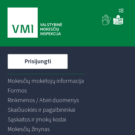
Prisijungti
Mokesčių mokėtojų informacija
Formos
Rinkmenos / Atviri duomenys
Skaičiuoklės ir pagalbininkai
Sąskaitos ir įmokų kodai
Mokesčių žinynas