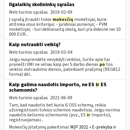
Ilgalaikių skolininkų sąrašas
Web turinio sąrašas
2019-02-09
Į sąrašą įtraukti tokie
mokesčių
mokėtojai, kurie
atitinka visus kriterijus: - juridiniai asmenys; - PVM
mokėtojai; - turi deklaruotą skolą, kuri yra didesnė nei 10
000 EUR...
Kaip nutraukti veiklą?
Web turinio sąrašas
2019-03-04
Jeigu nusprendėte nevykdyti veiklos, turite apie tai
pranešti VMI ne vėliau kaip per 5 darbo dienas
po
tos
veiklos nutraukimo dienos, pateikiant prašymą (REG812
forma) dėl...
Kaip galima naudotis Importo, ne ES
ir
ES
schemomis?
Web turinio sąrašas
2021-06-09
Tam, kad naudotis bet kuria iš OSS schemų, reikia
užsiregistruoti tokios schemos naudotoju. Jeigu norima
naudotis keliomis schemomis (pvz., ES
ir
Importo),
registruojamasi...
Mokesčių įstatymų pakeitimai:
MĮP 2021 » E-prekyba ir