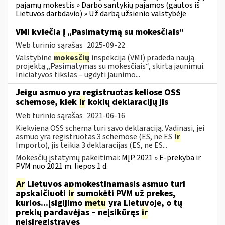
pajamų mokestis » Darbo santykių pajamos (gautos iš
Lietuvos darbdavio) » Už darbą užsienio valstybėje
VMI kviečia į „Pasimatymą su mokesčiais“
Web turinio sąrašas
2025-09-22
Valstybinė
mokesčių
inspekcija (VMI) pradeda naują
projektą „Pasimatymas su mokesčiais“, skirtą jaunimui.
Iniciatyvos tikslas – ugdyti jaunimo...
Jeigu asmuo yra registruotas keliose OSS
schemose, kiek
ir
kokių deklaracijų jis
Web turinio sąrašas
2021-06-16
Kiekviena OSS schema turi savo deklaraciją. Vadinasi, jei
asmuo yra registruotas 3 schemose (ES, ne ES
ir
Importo), jis teikia 3 deklaracijas (ES, ne ES...
Mokesčių įstatymų pakeitimai:
MĮP 2021 » E-prekyba ir
PVM nuo 2021 m. liepos 1 d.
Ar
Lietuvos apmokestinamasis asmuo turi
apskaičiuoti
ir
sumokėti PVM už prekes,
kurios...įsigijimo
metu
yra Lietuvoje, o tų
prekių pardavėjas – neįsikūręs
ir
neįsiregistravęs