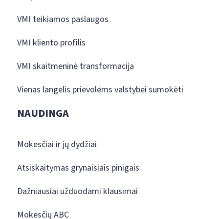
VMI teikiamos paslaugos
VMI kliento profilis
VMI skaitmeninė transformacija
Vienas langelis prievolėms valstybei sumokėti
NAUDINGA
Mokesčiai ir jų dydžiai
Atsiskaitymas grynaisiais pinigais
Dažniausiai užduodami klausimai
Mokesčių ABC