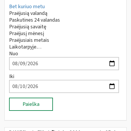
Bet kuriuo metu
Praėjusią valandą
Paskutines 24 valandas
Praėjusią savaitę
Praėjusį mėnesį
Praėjusiais metais
Laikotarpyje…
Nuo
Iki
Paieška