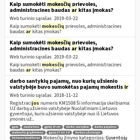
Kaip sumokėti
mokesčių
prievoles,
administracines baudas
ar
kitas įmokas?
Web turinio sąrašas
2019-03-22
Kaip sumokėti
mokesčių
prievoles, administracines
baudas
ar
kitas įmokas?
Kaip sumokėti
mokesčių
prievoles,
administracines baudas
ar
kitas įmokas?
Web turinio sąrašas
2019-03-22
Kaip sumokėti
mokesčių
prievoles, administracines
baudas
ar
kitas įmokas?
darbo santykių pajamų, nuo kurių užsienio
valstybėje buvo sumokėtas pajamų mokestis
ir
Web turinio sąrašas
2018-11-22
Registraci
jos
numeris KM1508 Ši informacija skelbiama:
Už darbą užsienio valstybėje Nuolatiniam Lietuvos
gyventojui, kuris užsienio valstybėje nuo iš Lietuvos
įmonės už...
gpm
nuolatinis
gpmį 27 str
darbo santykiai
darbo pajamos
mokesčio grąžinimas
gpmį 37 str 1 d
darbas užsienyje
Mokesčių žinyno kategorijos:
Gyventojų
lietuvos biudžetas