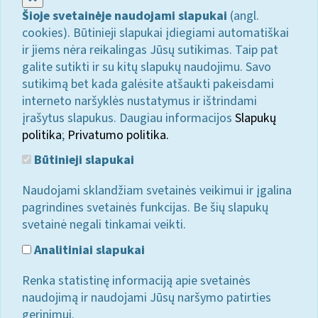
Šioje svetainėje naudojami slapukai
(angl.
cookies). Būtinieji slapukai įdiegiami automatiškai
ir jiems nėra reikalingas Jūsų sutikimas. Taip pat
galite sutikti ir su kitų slapukų naudojimu. Savo
sutikimą bet kada galėsite atšaukti pakeisdami
interneto naršyklės nustatymus ir ištrindami
įrašytus slapukus. Daugiau informacijos
Slapukų
politika
;
Privatumo politika.
Būtinieji slapukai
Naudojami sklandžiam svetainės veikimui ir įgalina
pagrindines svetainės funkcijas. Be šių slapukų
svetainė negali tinkamai veikti.
Analitiniai slapukai
Renka statistinę informaciją apie svetainės
naudojimą ir naudojami Jūsų naršymo patirties
gerinimui.