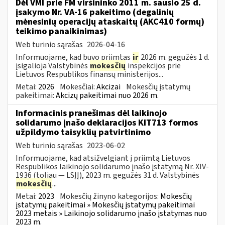
Dėl VMI prie FM viršininko 2011 m. sausio 25 d.
įsakymo Nr. VA-16 pakeitimo (degalinių
mėnesinių operacijų ataskaitų (AKC410 formų)
teikimo panaikinimas)
Web turinio sąrašas
2026-04-16
Informuojame, kad buvo priimtas
ir
2026 m. gegužės 1 d.
įsigalioja Valstybinės
mokesčių
inspekcijos prie
Lietuvos Respublikos finansų ministerijos...
Metai:
2026
Mokesčiai:
Akcizai
Mokesčių įstatymų
pakeitimai:
Akcizų pakeitimai nuo 2026 m.
Informacinis pranešimas dėl laikinojo
solidarumo įnašo deklaracijos KIT713 formos
užpildymo taisyklių patvirtinimo
Web turinio sąrašas
2023-06-02
Informuojame, kad atsižvelgiant į priimtą Lietuvos
Respublikos laikinojo solidarumo įnašo įstatymą Nr. XIV-
1936 (toliau — LSĮĮ), 2023 m. gegužės 31 d. Valstybinės
mokesčių
...
Metai:
2023
Mokesčių žinyno kategorijos:
Mokesčių
įstatymų pakeitimai » Mokesčių įstatymų pakeitimai
2023 metais » Laikinojo solidarumo įnašo įstatymas nuo
2023 m.