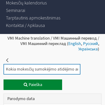
Mokesčių kalendorius
Seminarai
Tarptautinis apmokestinimas
Kontaktai / Apklausa
VMI Machine translation / VMI Машинный перевод /
VMI Машинний переклад (
English
,
Русский
,
Українська
)
Paieška
Parodymo data