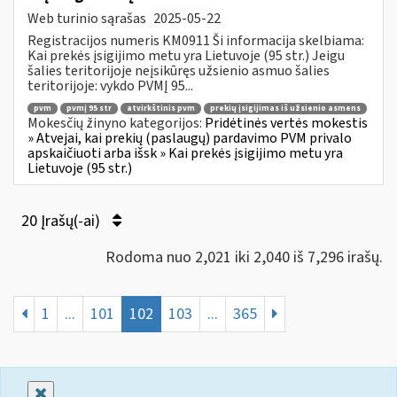
Web turinio sąrašas
2025-05-22
Registracijos numeris KM0911 Ši informacija skelbiama:
Kai prekės įsigijimo metu yra Lietuvoje (95 str.) Jeigu
šalies teritorijoje neįsikūręs užsienio asmuo šalies
teritorijoje: vykdo PVMĮ 95...
pvm
pvmį 95 str
atvirkštinis pvm
prekių įsigijimas iš užsienio asmens
Mokesčių žinyno kategorijos:
Pridėtinės vertės mokestis
» Atvejai, kai prekių (paslaugų) pardavimo PVM privalo
apskaičiuoti arba išsk » Kai prekės įsigijimo metu yra
Lietuvoje (95 str.)
20 Įrašų(-ai)
Rodoma nuo 2,021 iki 2,040 iš 7,296 irašų.
1
...
101
102
103
...
365
Uždaryti