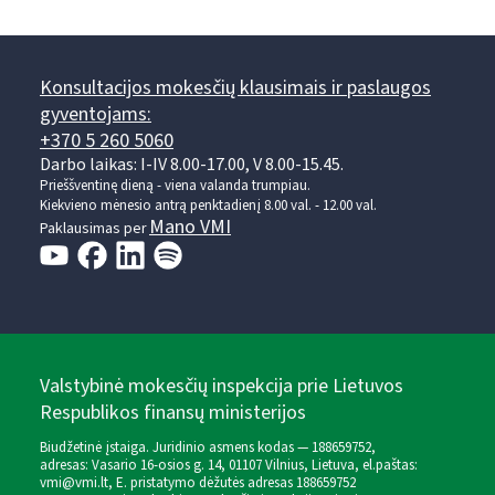
Konsultacijos mokesčių klausimais ir paslaugos
gyventojams:
+370 5 260 5060
Darbo laikas: I-IV 8.00-17.00, V 8.00-15.45.
Prieššventinę dieną - viena valanda trumpiau.
Kiekvieno mėnesio antrą penktadienį 8.00 val. - 12.00 val.
Mano VMI
Paklausimas per
Valstybinė mokesčių inspekcija prie Lietuvos
Respublikos finansų ministerijos
Biudžetinė įstaiga. Juridinio asmens kodas — 188659752,
adresas: Vasario 16-osios g. 14, 01107 Vilnius, Lietuva, el.paštas:
vmi@vmi.lt
, E. pristatymo dėžutės adresas 188659752