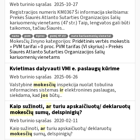
Web turinio sąrašas
2025-10-27
Registracijos numeris KM0367 Ši informacija skelbiama:
Prekės Šiaurės Atlanto Sutarties Organizacijos šalių
kariuomenių vienetams (47 str.) Taip, lengvatos gali būti
taikomos, tačiau Šiaurės...
nato
pvm
0 proc
pvmį 47 str
nato kariuomenių vienetai
Mokesčių žinyno kategorijos:
Pridėtinės vertės mokestis
» PVM tarifai » 0 proc. PVM tarifas (VI skyrius) » Prekės
Šiaurės Atlanto Sutarties Organizacijos šalių
kariuomenių vienetams
Kvietimas dalyvauti VMI e. paslaugų kūrime
Web turinio sąrašas
2025-06-26
Valstybinė
mokesčių
inspekcija nuolat tobulina
informacines sistemas
ir
elektronines paslaugas,
siekdama, kad
jos
būtų...
Kaip sužinoti,
ar
turiu apskaičiuotų/ deklaruotų
mokesčių
sumų, delspinigių?
Web turinio sąrašas
2020-02-11
Kaip sužinoti,
ar
turiu apskaičiuotų/ deklaruotų
mokesčių
sumų, delspinigių?