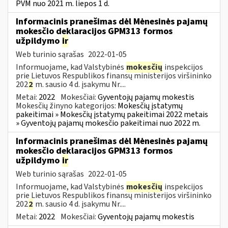
PVM nuo 2021 m. liepos 1 d.
Informacinis pranešimas dėl Mėnesinės pajamų
mokesčio deklaracijos GPM313 formos
užpildymo
ir
Web turinio sąrašas
2022-01-05
Informuojame, kad Valstybinės
mokesčių
inspekcijos
prie Lietuvos Respublikos finansų ministerijos viršininko
202
2
m. sausio 4 d. įsakymu Nr....
Metai:
2022
Mokesčiai:
Gyventojų pajamų mokestis
Mokesčių žinyno kategorijos:
Mokesčių įstatymų
pakeitimai » Mokesčių įstatymų pakeitimai 2022 metais
» Gyventojų pajamų mokesčio pakeitimai nuo 2022 m.
Informacinis pranešimas dėl Mėnesinės pajamų
mokesčio deklaracijos GPM313 formos
užpildymo
ir
Web turinio sąrašas
2022-01-05
Informuojame, kad Valstybinės
mokesčių
inspekcijos
prie Lietuvos Respublikos finansų ministerijos viršininko
202
2
m. sausio 4 d. įsakymu Nr....
Metai:
2022
Mokesčiai:
Gyventojų pajamų mokestis