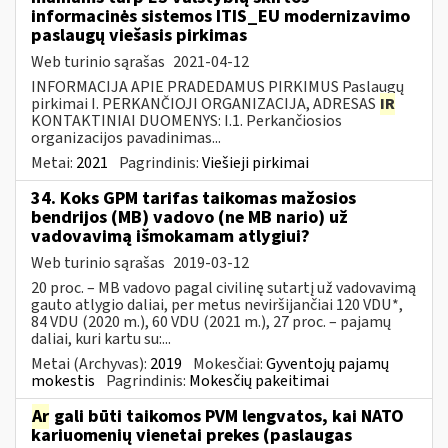
informacinės sistemos ITIS_EU modernizavimo
paslaugų viešasis pirkimas
Web turinio sąrašas
2021-04-12
INFORMACIJA APIE PRADEDAMUS PIRKIMUS Paslaugų
pirkimai I. PERKANČIOJI ORGANIZACIJA, ADRESAS
IR
KONTAKTINIAI DUOMENYS: I.1. Perkančiosios
organizacijos pavadinimas...
Metai:
2021
Pagrindinis:
Viešieji pirkimai
34. Koks GPM tarifas taikomas mažosios
bendrijos (MB) vadovo (ne MB nario) už
vadovavimą išmokamam atlygiui?
Web turinio sąrašas
2019-03-12
20 proc. – MB vadovo pagal civilinę sutartį už vadovavimą
gauto atlygio daliai, per metus neviršijančiai 120 VDU*,
84 VDU (2020 m.), 60 VDU (2021 m.), 27 proc. – pajamų
daliai, kuri kartu su:...
Metai (Archyvas):
2019
Mokesčiai:
Gyventojų pajamų
mokestis
Pagrindinis:
Mokesčių pakeitimai
Ar
gali būti taikomos PVM lengvatos, kai NATO
kariuomenių vienetai prekes (paslaugas