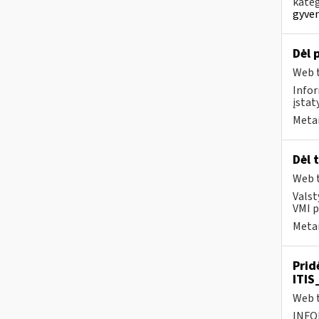
kateg
gyven
Dėl 
Web t
Infor
įstat
Metai
Dėl 
Web t
Valst
VMI p
Metai
Prid
ITIS
Web t
INFO