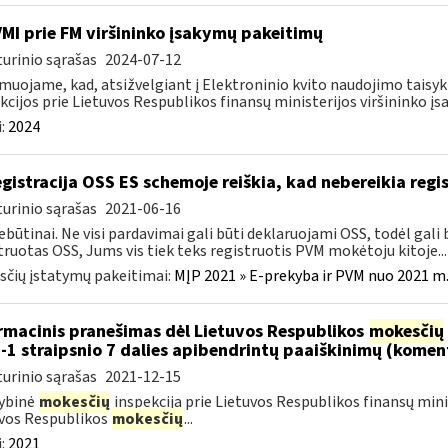
VMI prie FM viršininko įsakymų pakeitimų
urinio sąrašas
2024-07-12
muojame, kad, atsižvelgiant į Elektroninio kvito naudojimo taisyk
kcijos prie Lietuvos Respublikos finansų ministerijos viršininko įsa
:
2024
gistracija OSS ES schemoje reiškia, kad nebereikia regis
urinio sąrašas
2021-06-16
ebūtinai. Ne visi pardavimai gali būti deklaruojami OSS, todėl gali b
truotas OSS, Jums vis tiek teks registruotis PVM mokėtoju kitoje...
čių įstatymų pakeitimai:
MĮP 2021 » E-prekyba ir PVM nuo 2021 m. 
rmacinis pranešimas dėl Lietuvos Respublikos
mokesčių
-1 straipsnio 7 dalies apibendrintų paaiškinimų (komen
urinio sąrašas
2021-12-15
ybinė
mokesčių
inspekcija prie Lietuvos Respublikos finansų mini
vos Respublikos
mokesčių
...
:
2021