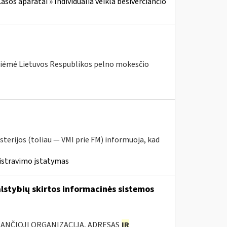
sos aparatai » Individualia veikla besiverčiančio
priėmė Lietuvos Respublikos pelno mokesčio
sterijos (toliau ― VMI prie FM) informuoja, kad
istravimo įstatymas
lstybių skirtos informacinės sistemos
KANČIOJI ORGANIZACIJA, ADRESAS
IR