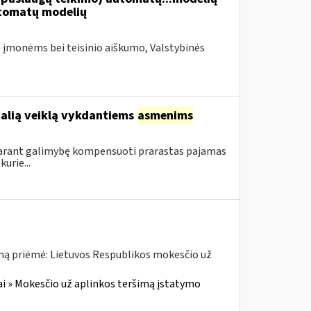
tomatų modelių
 įmonėms bei teisinio aiškumo, Valstybinės
ualią veiklą vykdantiems
asmenims
sudarant galimybę kompensuoti prarastas pajamas
urie...
ną priėmė: Lietuvos Respublikos mokesčio už
i » Mokesčio už aplinkos teršimą įstatymo