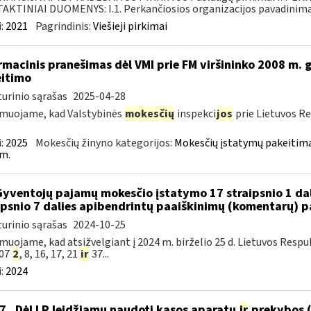
KTINIAI DUOMENYS: I.1. Perkančiosios organizacijos pavadinimas
:
2021
Pagrindinis:
Viešieji pirkimai
rmacinis pranešimas dėl VMI prie FM viršininko 2008 m. g
itimo
urinio sąrašas
2025-04-28
muojame, kad Valstybinės
mokesčių
inspekci
jos
prie Lietuvos Re
:
2025
Mokesčių žinyno kategorijos:
Mokesčių įstatymų pakeitima
m.
Gyventojų pajamų mokesčio įstatymo 17 straipsnio 1 dali
ipsnio 7 dalies apibendrintų paaiškinimų (komentarų) 
urinio sąrašas
2024-10-25
muojame, kad atsižvelgiant į 2024 m. birželio 25 d. Lietuvos Res
007
2
, 8, 16, 17, 21
ir
37...
:
2024
7 „Dėl LR leidžiamų naudoti kasos aparatų
ir
prekybos (