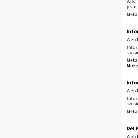
Valst
prane
Metai
Info
Web t
Infor
sausio
Metai
Mokes
Info
Web t
Infor
sausio
Metai
Dėl 
Web t