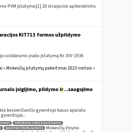
me PVM įstatymo[1] 20 straipsnio apibendrinto
laracijos KIT713 formos užpildymo
jo solidarumo įnašo įstatymą Nr. XIV-1936
i » Mokesčių įstatymų pakeitimai 2023 metais »
urnalo įsigijimo, pildymo
ir
...saugojimo
ikla besiverčiančio gyventojo kasos aparato
gyventojas...
urnalas
individualia veikla besiverčiančio
Mokesčių žinyno
a
gyventojo išlaidų apskaita