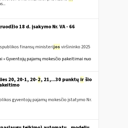
...
ruodžio 18 d. įsakymo Nr. VA - 66
spublikos finansų ministeri
jos
viršininko 2025
i » Gyventojų pajamų mokesčio pakeitimai nuo
es 20, 20-1, 20-
2
, 21,...30 punktų
ir
šio
pakeitimo
publikos gyventojų pajamų mokesčio įstatymo Nr.
paslaugų teikimo) automatų...modelių