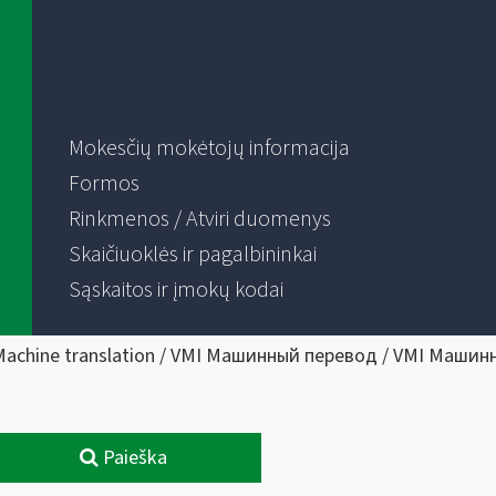
Mokesčių mokėtojų informacija
Formos
Rinkmenos / Atviri duomenys
Skaičiuoklės ir pagalbininkai
Sąskaitos ir įmokų kodai
Machine translation / VMI Машинный перевод / VMI Машин
Paieška