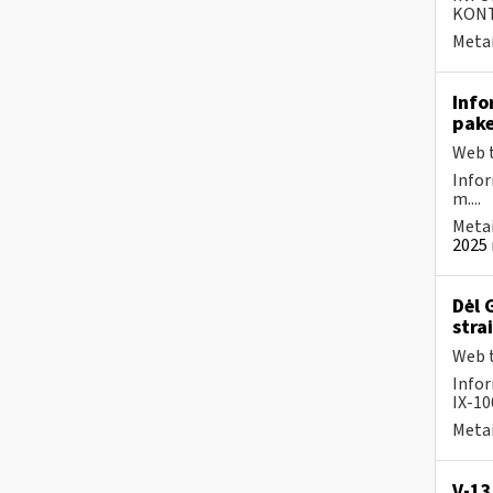
KONTA
Metai
Info
pake
Web t
Infor
m....
Metai
2025 
Dėl 
stra
Web t
Infor
IX-1
Metai
V-13