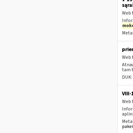
sąra
Web t
Infor
moke
Metai
prie
Web t
Atnau
tam t
DUK:
VIII
Web t
Infor
aplin
Metai
pakei