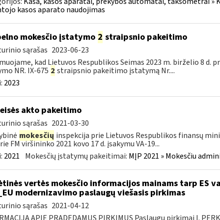
orijos:
Kasa, kasos aparatai, prekybos automatai, taksometrai » Ka
tojo kasos aparato naudojimas
pelno mokesčio įstatymo
2
straipsnio pakeitimo
urinio sąrašas
2023-06-23
muojame, kad Lietuvos Respublikos Seimas 2023 m. birželio 8 d. 
ymo NR. IX-675
2
straipsnio pakeitimo įstatymą Nr....
:
2023
teisės akto pakeitimo
urinio sąrašas
2021-03-30
ybinė
mokesčių
inspekcija prie Lietuvos Respublikos finansų mini
rie FM viršininko 2021 kovo 17 d. įsakymu VA-19...
:
2021
Mokesčių įstatymų pakeitimai:
MĮP 2021 » Mokesčiu admin
ėtinės vertės mokesčio informacijos mainams tarp ES va
_EU modernizavimo paslaugų viešasis pirkimas
urinio sąrašas
2021-04-12
RMACIJA APIE PRADEDAMUS PIRKIMUS Paslaugų pirkimai I. PER