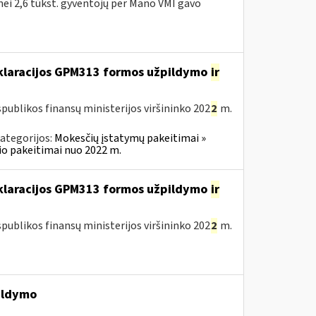
 nei 2,6 tūkst. gyventojų per Mano VMI gavo
eklaracijos GPM313 formos užpildymo
ir
publikos finansų ministerijos viršininko 202
2
m.
ategorijos:
Mokesčių įstatymų pakeitimai »
o pakeitimai nuo 2022 m.
eklaracijos GPM313 formos užpildymo
ir
publikos finansų ministerijos viršininko 202
2
m.
ildymo