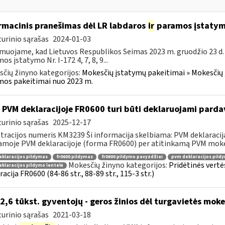
rmacinis pranešimas dėl LR labdaros
ir
paramos įstatym
urinio sąrašas
2024-01-03
muojame, kad Lietuvos Respublikos Seimas 2023 m. gruodžio 23 d.
os įstatymo Nr. I-172 4, 7, 8, 9...
čių žinyno kategorijos:
Mokesčių įstatymų pakeitimai » Mokesčių 
os pakeitimai nuo 2023 m.
 PVM deklaracijoje FR0600 turi būti deklaruojami pard
urinio sąrašas
2025-12-17
tracijos numeris KM3239 Ši informacija skelbiama: PVM deklaracija F
amoje PVM deklaracijoje (forma FR0600) per atitinkamą PVM mokes
klaracijos pildymas
fr0600 pildymas
fr0600 pildymo pavyzdžiai
pvm deklaracijos pild
Mokesčių žinyno kategorijos:
Pridėtinės vertė
klaracijos pildymo lentelė
racija FR0600 (84-86 str., 88-89 str., 115-3 str.)
 2,6 tūkst. gyventojų - geros žinios dėl turgavietės mo
urinio sąrašas
2021-03-18