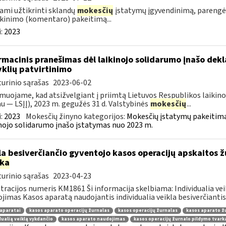
ami užtikrinti sklandų
mokesčių
įstatymų įgyvendinimą, parengė
kinimo (komentaro) pakeitimą...
:
2023
rmacinis pranešimas dėl laikinojo solidarumo įnašo dek
yklių patvirtinimo
urinio sąrašas
2023-06-02
muojame, kad atsižvelgiant į priimtą Lietuvos Respublikos laikino
au — LSĮĮ), 2023 m. gegužės 31 d. Valstybinės
mokesčių
...
:
2023
Mokesčių žinyno kategorijos:
Mokesčių įstatymų pakeitima
nojo solidarumo įnašo įstatymas nuo 2023 m.
la besiverčiančio gyventojo kasos operacijų apskaitos ž
rka
urinio sąrašas
2023-04-23
tracijos numeris KM1861 Ši informacija skelbiama: Individualia ve
jimas Kasos aparatą naudojantis individualia veikla besiverčiantis 
aparatai
kasos aparato operacijų žurnalas
kasos operacijų žurnalas
kasos aparato ž
dualią veiklą vykdančio
kasos aparato naudojimas
kasos operacijų žurnalo pildymo tvark