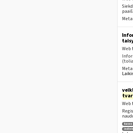
Siekd
paaiš
Metai
Info
tais
Web t
Infor
(toli
Metai
Laiki
veik
tva
Web t
Regis
naudo
kasos 
indivi