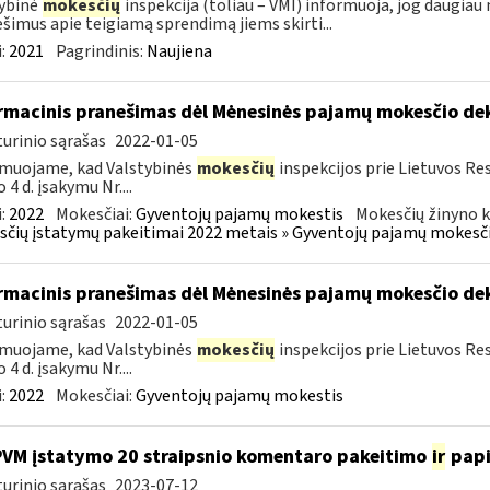
ybinė
mokesčių
inspekcija (toliau – VMI) informuoja, jog daugiau
šimus apie teigiamą sprendimą jiems skirti...
:
2021
Pagrindinis:
Naujiena
rmacinis pranešimas dėl Mėnesinės pajamų mokesčio d
urinio sąrašas
2022-01-05
muojame, kad Valstybinės
mokesčių
inspekcijos prie Lietuvos Res
 4 d. įsakymu Nr....
:
2022
Mokesčiai:
Gyventojų pajamų mokestis
Mokesčių žinyno k
čių įstatymų pakeitimai 2022 metais » Gyventojų pajamų mokesči
rmacinis pranešimas dėl Mėnesinės pajamų mokesčio d
urinio sąrašas
2022-01-05
muojame, kad Valstybinės
mokesčių
inspekcijos prie Lietuvos Res
 4 d. įsakymu Nr....
:
2022
Mokesčiai:
Gyventojų pajamų mokestis
PVM įstatymo 20 straipsnio komentaro pakeitimo
ir
pap
urinio sąrašas
2023-07-12