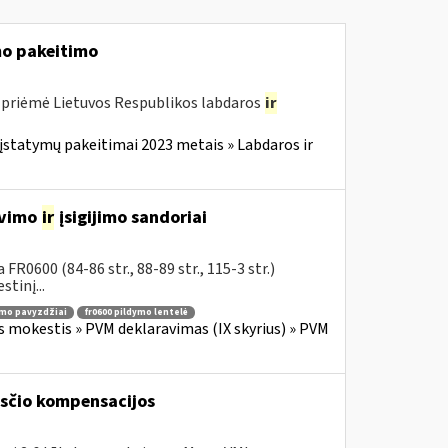
o pakeitimo
 priėmė Lietuvos Respublikos labdaros
ir
įstatymų pakeitimai 2023 metais » Labdaros ir
avimo
ir
įsigijimo sandoriai
R0600 (84-86 str., 88-89 str., 115-3 str.)
tinį...
ymo pavyzdžiai
fr0600 pildymo lentelė
s mokestis » PVM deklaravimas (IX skyrius) » PVM
kesčio kompensacijos