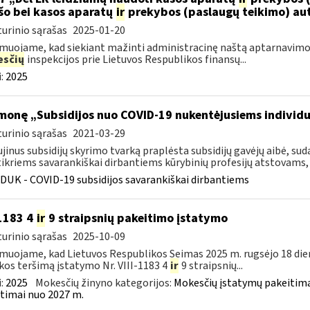
šo bei kasos aparatų
ir
prekybos (paslaugų teikimo) au
urinio sąrašas
2025-01-20
muojame, kad siekiant mažinti administracinę naštą aptarnavimo
sčių
inspekcijos prie Lietuvos Respublikos finansų...
:
2025
monę „Subsidijos nuo COVID-19 nukentėjusiems individ
urinio sąrašas
2021-03-29
jinus subsidijų skyrimo tvarką praplėsta subsidijų gavėjų aibė, 
ikriems savarankiškai dirbantiems kūrybinių profesijų atstovams, k
DUK - COVID-19 subsidijos savarankiškai dirbantiems
-1183 4
ir
9 straipsnių pakeitimo įstatymo
urinio sąrašas
2025-10-09
muojame, kad Lietuvos Respublikos Seimas 2025 m. rugsėjo 18 die
kos teršimą įstatymo Nr. VIII-1183 4
ir
9 straipsnių...
:
2025
Mokesčių žinyno kategorijos:
Mokesčių įstatymų pakeitima
timai nuo 2027 m.