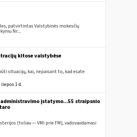
les, patvirtintas Valstybinės mokesčių
kymu Nr....
tracijų kitose valstybėse
ūti situacijų, kai, nepaisant to, kad esate
liepos 1 d.
administravimo įstatymo...55 straipsnio
taro
sterijos (toliau — VMI prie FM), vadovaudamasi