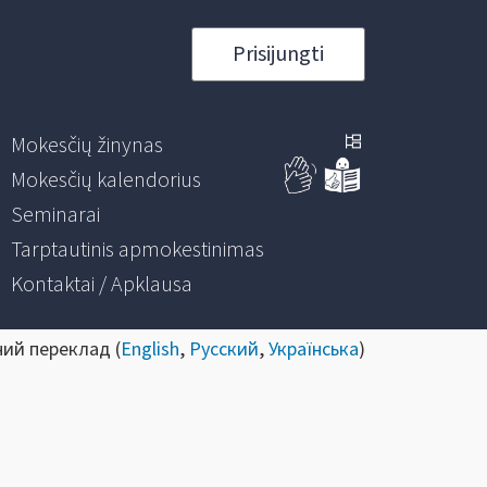
Prisijungti
Mokesčių žinynas
Mokesčių kalendorius
Seminarai
Tarptautinis apmokestinimas
Kontaktai / Apklausa
ний переклад (
English
,
Русский
,
Українська
)