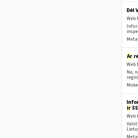
Dėl 
Web t
Infor
inspe
Metai
Ar
re
Web t
Ne, n
regis
Mokes
Info
ir
55
Web t
Valst
Lietu
Metai