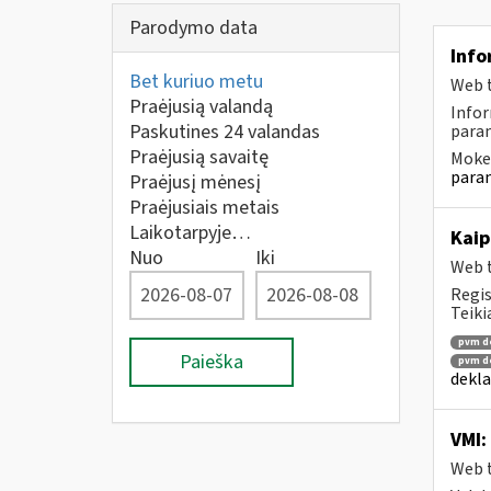
Parodymo data
Info
Bet kuriuo metu
Web t
Praėjusią valandą
Infor
Paskutines 24 valandas
param
Praėjusią savaitę
Mokes
param
Praėjusį mėnesį
Praėjusiais metais
Laikotarpyje…
Kaip
Nuo
Iki
Web t
Regis
Teiki
pvm de
Paieška
pvm de
dekla
VMI:
Web t