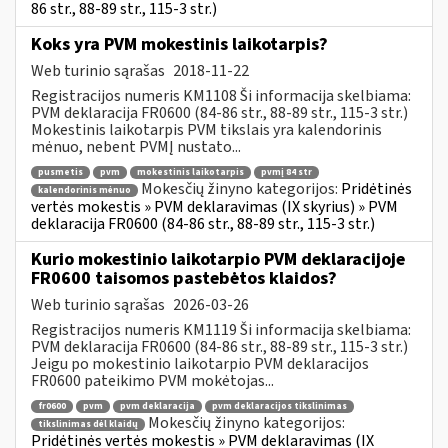
86 str., 88-89 str., 115-3 str.)
Koks yra PVM mokestinis laikotarpis?
Web turinio sąrašas
2018-11-22
Registracijos numeris KM1108 Ši informacija skelbiama:
PVM deklaracija FR0600 (84-86 str., 88-89 str., 115-3 str.)
Mokestinis laikotarpis PVM tikslais yra kalendorinis
mėnuo, nebent PVMĮ nustato...
pusmetis
pvm
mokestinis laikotarpis
pvmį 84 str
Mokesčių žinyno kategorijos:
Pridėtinės
kalendorinis mėnuo
vertės mokestis » PVM deklaravimas (IX skyrius) » PVM
deklaracija FR0600 (84-86 str., 88-89 str., 115-3 str.)
Kurio mokestinio laikotarpio PVM deklaracijoje
FR0600 taisomos pastebėtos klaidos?
Web turinio sąrašas
2026-03-26
Registracijos numeris KM1119 Ši informacija skelbiama:
PVM deklaracija FR0600 (84-86 str., 88-89 str., 115-3 str.)
Jeigu po mokestinio laikotarpio PVM deklaracijos
FR0600 pateikimo PVM mokėtojas...
fr0600
pvm
pvm deklaracija
pvm deklaracijos tikslinimas
Mokesčių žinyno kategorijos:
tikslinimas dėl klaidų
Pridėtinės vertės mokestis » PVM deklaravimas (IX