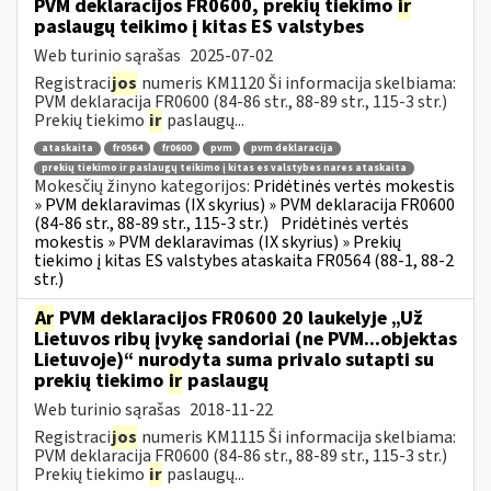
PVM deklaracijos FR0600, prekių tiekimo
ir
paslaugų teikimo į kitas ES valstybes
Web turinio sąrašas
2025-07-02
Registraci
jos
numeris KM1120 Ši informacija skelbiama:
PVM deklaracija FR0600 (84-86 str., 88-89 str., 115-3 str.)
Prekių tiekimo
ir
paslaugų...
ataskaita
fr0564
fr0600
pvm
pvm deklaracija
prekių tiekimo ir paslaugų teikimo į kitas es valstybes nares ataskaita
Mokesčių žinyno kategorijos:
Pridėtinės vertės mokestis
» PVM deklaravimas (IX skyrius) » PVM deklaracija FR0600
(84-86 str., 88-89 str., 115-3 str.)
Pridėtinės vertės
mokestis » PVM deklaravimas (IX skyrius) » Prekių
tiekimo į kitas ES valstybes ataskaita FR0564 (88-1, 88-2
str.)
Ar
PVM deklaracijos FR0600 20 laukelyje „Už
Lietuvos ribų įvykę sandoriai (ne PVM...objektas
Lietuvoje)“ nurodyta suma privalo sutapti su
prekių tiekimo
ir
paslaugų
Web turinio sąrašas
2018-11-22
Registraci
jos
numeris KM1115 Ši informacija skelbiama:
PVM deklaracija FR0600 (84-86 str., 88-89 str., 115-3 str.)
Prekių tiekimo
ir
paslaugų...