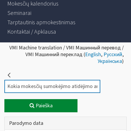
Mokesčių kalendorius
Seminarai
Tarptautinis apmokestinimas
Kontaktai / Apklausa
VMI Machine translation / VMI Машинный перевод /
VMI Машинний переклад (
English
,
Русский
,
Українська
)
Paieška
Parodymo data