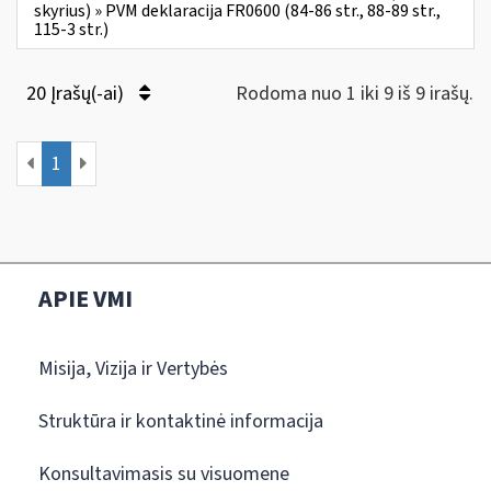
skyrius) » PVM deklaracija FR0600 (84-86 str., 88-89 str.,
115-3 str.)
20 Įrašų(-ai)
Rodoma nuo 1 iki 9 iš 9 irašų.
1
APIE VMI
Misija, Vizija ir Vertybės
Struktūra ir kontaktinė informacija
Konsultavimasis su visuomene