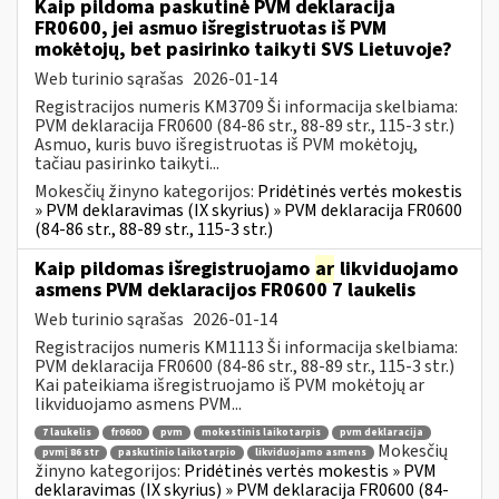
Kaip pildoma paskutinė PVM deklaracija
FR0600, jei asmuo išregistruotas iš PVM
mokėtojų, bet pasirinko taikyti SVS Lietuvoje?
Web turinio sąrašas
2026-01-14
Registracijos numeris KM3709 Ši informacija skelbiama:
PVM deklaracija FR0600 (84-86 str., 88-89 str., 115-3 str.)
Asmuo, kuris buvo išregistruotas iš PVM mokėtojų,
tačiau pasirinko taikyti...
Mokesčių žinyno kategorijos:
Pridėtinės vertės mokestis
» PVM deklaravimas (IX skyrius) » PVM deklaracija FR0600
(84-86 str., 88-89 str., 115-3 str.)
Kaip pildomas išregistruojamo
ar
likviduojamo
asmens PVM deklaracijos FR0600 7 laukelis
Web turinio sąrašas
2026-01-14
Registracijos numeris KM1113 Ši informacija skelbiama:
PVM deklaracija FR0600 (84-86 str., 88-89 str., 115-3 str.)
Kai pateikiama išregistruojamo iš PVM mokėtojų ar
likviduojamo asmens PVM...
7 laukelis
fr0600
pvm
mokestinis laikotarpis
pvm deklaracija
Mokesčių
pvmį 86 str
paskutinio laikotarpio
likviduojamo asmens
žinyno kategorijos:
Pridėtinės vertės mokestis » PVM
deklaravimas (IX skyrius) » PVM deklaracija FR0600 (84-