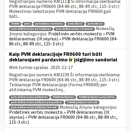
Registracijos numeris KM111
2
Ši informacija skelbiama:
PVM deklaracija FR0600 (84-86 str., 88-89 str., 115-3 str.)
Mokestinio laikotarpio PVM deklaracija FR0600 gali
būti...
fr0600
pvm
pateikimo terminas
pvmį 85 str
pvmį 86 str
Mokesčių
pvm deklaracijos pateikimas
pvm deklaravimo terminas
žinyno kategorijos:
Pridėtinės vertės mokestis » PVM
deklaravimas (IX skyrius) » PVM deklaracija FR0600 (84-
86 str., 88-89 str., 115-3 str.)
Kaip PVM deklaracijoje FR0600 turi būti
deklaruojami pardavimo
ir
įsigijimo sandoriai
Web turinio sąrašas
2025-12-17
Registracijos numeris KM3239 Ši informacija skelbiama:
PVM deklaracija FR0600 (84-86 str., 88-89 str., 115-3 str.)
Teikiamoje PVM deklaracijoje (forma FR0600) per
atitinkamą PVM mokestinį...
pvm deklaracijos pildymas
fr0600 pildymas
fr0600 pildymo pavyzdžiai
pvm deklaracijos pildymo pavyzdžiai
fr0600 pildymo lentelė
Mokesčių žinyno kategorijos:
pvm deklaracijos pildymo lentelė
Pridėtinės vertės mokestis » PVM deklaravimas (IX
skyrius) » PVM deklaracija FR0600 (84-86 str., 88-89 str.,
115-3 str.)