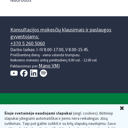
Nuorodos
Konsultacijos mokesčių klausimais ir paslaugos
gyventojams:
+370 5 260 5060
Darbo laikas: I-IV 8.00-17.00, V 8.00-15.45.
Prieššventinę dieną - viena valanda trumpiau.
Kiekvieno mėnesio antrą penktadienį 8.00 val. - 12.00 val.
Mano VMI
Paklausimas per
Valstybinė mokesčių inspekcija prie Lietuvos
U
Respublikos finansų ministerijos
Šioje svetainėje naudojami slapukai
(angl. cookies). Būtinieji
slapukai įdiegiami automatiškai ir jiems nėra reikalingas Jūsų
Biudžetinė įstaiga. Juridinio asmens kodas — 188659752,
sutikimas. Taip pat galite sutikti ir su kitų slapukų naudojimu. Savo
adresas: Vasario 16-osios g. 14, 01107 Vilnius, Lietuva, el.paštas: