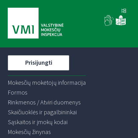
Prisijungti
Mokesčių mokėtojų informacija
Formos
Rinkmenos / Atviri duomenys
Skaičiuoklės ir pagalbininkai
Sąskaitos ir įmokų kodai
Mokesčių žinynas