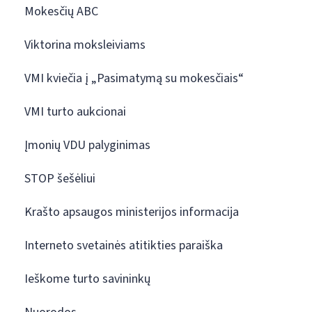
Mokesčių ABC
Viktorina moksleiviams
VMI kviečia į „Pasimatymą su mokesčiais“
VMI turto aukcionai
Įmonių VDU palyginimas
STOP šešėliui
Krašto apsaugos ministerijos informacija
Interneto svetainės atitikties paraiška
Ieškome turto savininkų