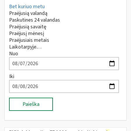
Bet kuriuo metu
Praėjusią valandą
Paskutines 24 valandas
Praėjusią savaitę
Praėjusį mėnesį
Praėjusiais metais
Laikotarpyje…
Nuo
Iki
Paieška