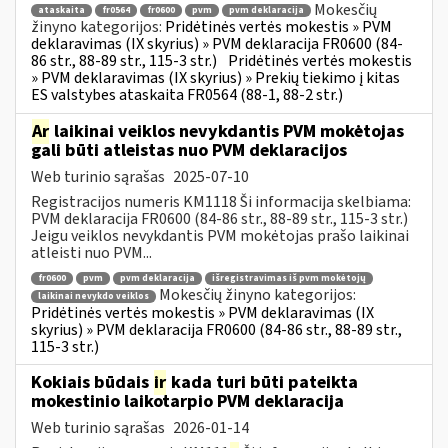
Mokesčių
ataskaita
fr0564
fr0600
pvm
pvm deklaracija
žinyno kategorijos:
Pridėtinės vertės mokestis » PVM
deklaravimas (IX skyrius) » PVM deklaracija FR0600 (84-
86 str., 88-89 str., 115-3 str.)
Pridėtinės vertės mokestis
» PVM deklaravimas (IX skyrius) » Prekių tiekimo į kitas
ES valstybes ataskaita FR0564 (88-1, 88-2 str.)
Ar
laikinai veiklos nevykdantis PVM mokėtojas
gali būti atleistas nuo PVM deklaracijos
Web turinio sąrašas
2025-07-10
Registracijos numeris KM1118 Ši informacija skelbiama:
PVM deklaracija FR0600 (84-86 str., 88-89 str., 115-3 str.)
Jeigu veiklos nevykdantis PVM mokėtojas prašo laikinai
atleisti nuo PVM...
fr0600
pvm
pvm deklaracija
išregistravimas iš pvm mokėtojų
Mokesčių žinyno kategorijos:
laikinai nevykdo veiklos
Pridėtinės vertės mokestis » PVM deklaravimas (IX
skyrius) » PVM deklaracija FR0600 (84-86 str., 88-89 str.,
115-3 str.)
Kokiais būdais
ir
kada turi būti pateikta
mokestinio laikotarpio PVM deklaracija
Web turinio sąrašas
2026-01-14