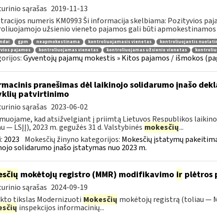
urinio sąrašas
2019-11-13
tracijos numeris KM0993 Ši informacija skelbiama: Pozityvios paja
oliuojamojo užsienio vieneto pajamos gali būti apmokestinamos Li
ndai
gpm
neapmokestinama
kontroliuojamasis vienetas
kontroliuojantis nuolati
yvios pajamos
kontroliuojamas vienetas
kontroliuojamas užsienio vienetas
kontroliu
orijos:
Gyventojų pajamų mokestis » Kitos pajamos / išmokos (paga
rmacinis pranešimas dėl laikinojo solidarumo įnašo dek
yklių patvirtinimo
urinio sąrašas
2023-06-02
muojame, kad atsižvelgiant į priimtą Lietuvos Respublikos laikino
au — LSĮĮ), 2023 m. gegužės 31 d. Valstybinės
mokesčių
...
:
2023
Mokesčių žinyno kategorijos:
Mokesčių įstatymų pakeitima
nojo solidarumo įnašo įstatymas nuo 2023 m.
sčių
mokėtojų registro (MMR) modifikavimo
ir
plėtros 
urinio sąrašas
2024-09-19
kto tikslas Modernizuoti
Mokesčių
mokėtojų registrą (toliau — M
sčių
inspekcijos informacinių...