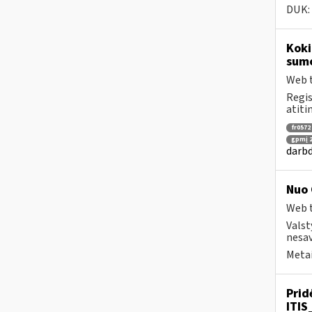
DUK:
Koki
sum
Web t
Regis
atiti
fr0572
gpmį 2
darbd
Nuo 
Web t
Valst
nesav
Metai
Prid
ITIS