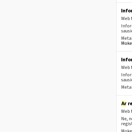
Info
Web t
Infor
sausio
Metai
Mokes
Info
Web t
Infor
sausio
Metai
Ar
re
Web t
Ne, n
regis
Mokes