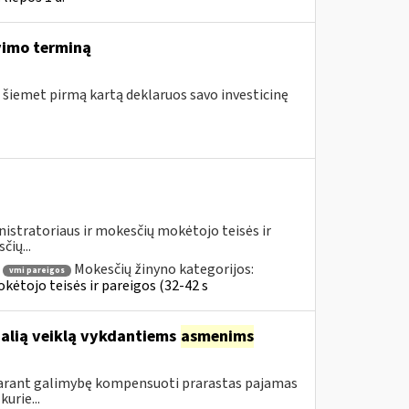
vimo terminą
e šiemet pirmą kartą deklaruos savo investicinę
istratoriaus ir mokesčių mokėtojo teisės ir
čių...
Mokesčių žinyno kategorijos:
vmi pareigos
ėtojo teisės ir pareigos (32-42 s
ualią veiklą vykdantiems
asmenims
sudarant galimybę kompensuoti prarastas pajamas
urie...