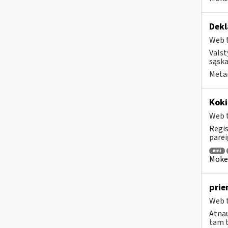
Dekl
Web t
Valst
sąska
Metai
Koki
Web t
Regis
parei
vmi
Mokes
prie
Web t
Atnau
tam t