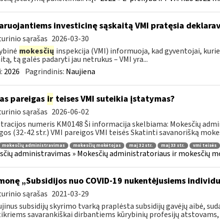
aruojantiems investicinę sąskaitą VMI pratęsia deklara
urinio sąrašas
2026-03-30
ybinė
mokesčių
inspekcija (VMI) informuoja, kad gyventojai, kuri
itą, tą galės padaryti jau netrukus – VMI yra...
:
2026
Pagrindinis:
Naujiena
as pareigas
ir
teises VMI suteikia įstatymas?
urinio sąrašas
2026-06-02
tracijos numeris KM0148 Ši informacija skelbiama: Mokesčių admin
gos (32-42 str.) VMI pareigos VMI teisės Skatinti savanorišką mokes
mokesčių administravimas
mokesčių mokėtojas
maį 32 str.
maį 33 str.
vmi teisės
čių administravimas » Mokesčių administratoriaus ir mokesčių mok
monę „Subsidijos nuo COVID-19 nukentėjusiems individ
urinio sąrašas
2021-03-29
jinus subsidijų skyrimo tvarką praplėsta subsidijų gavėjų aibė, 
ikriems savarankiškai dirbantiems kūrybinių profesijų atstovams, k