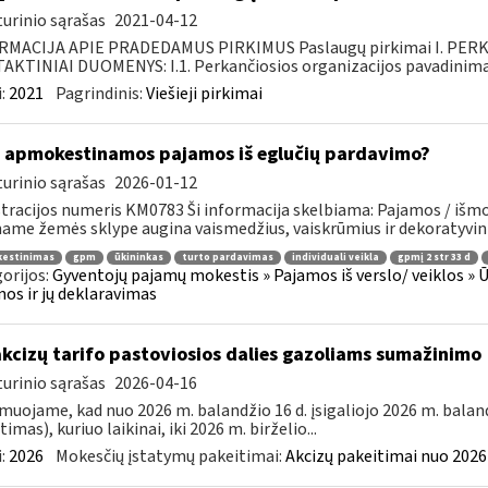
urinio sąrašas
2021-04-12
RMACIJA APIE PRADEDAMUS PIRKIMUS Paslaugų pirkimai I. PER
KTINIAI DUOMENYS: I.1. Perkančiosios organizacijos pavadinimas
:
2021
Pagrindinis:
Viešieji pirkimai
 apmokestinamos pajamos iš eglučių pardavimo?
urinio sąrašas
2026-01-12
tracijos numeris KM0783 Ši informacija skelbiama: Pajamos / išmok
ame žemės sklype augina vaismedžius, vaiskrūmius ir dekoratyviniu
estinimas
gpm
ūkininkas
turto pardavimas
individuali veikla
gpmį 2 str 33 d
orijos:
Gyventojų pajamų mokestis » Pajamos iš verslo/ veiklos » Ūki
os ir jų deklaravimas
akcizų tarifo pastoviosios dalies gazoliams sumažinimo
urinio sąrašas
2026-04-16
muojame, kad nuo 2026 m. balandžio 16 d. įsigaliojo 2026 m. baland
imas), kuriuo laikinai, iki 2026 m. birželio...
:
2026
Mokesčių įstatymų pakeitimai:
Akcizų pakeitimai nuo 2026