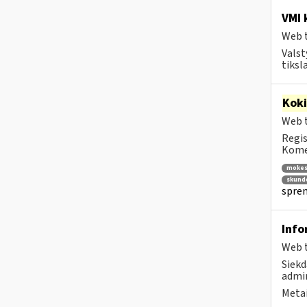
VMI 
Web t
Valst
tiksl
Kok
Web t
Regis
Komen
mokes
skund
spren
Info
Web t
Siekd
admin
Metai