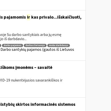
mis pajamomis
ir
kas privalo...išskaičiuoti,
oje Su darbo santykiais arba jų esmę
 iš darbdavio...
darbo pajamos
darbas lietuvoje
moka darbdavys
Darbo santykių pajamos (gautos iš Lietuvos
iškoms įmonėms – savaitė
VID-19 nukentėjusios savarankiškos ir
lstybių skirtos informacinės sistemos