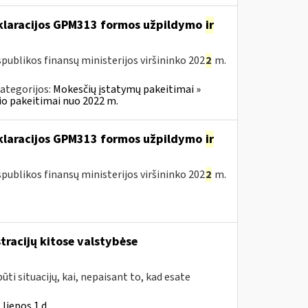
eklaracijos GPM313 formos užpildymo
ir
publikos finansų ministerijos viršininko 202
2
m.
ategorijos:
Mokesčių įstatymų pakeitimai »
o pakeitimai nuo 2022 m.
eklaracijos GPM313 formos užpildymo
ir
publikos finansų ministerijos viršininko 202
2
m.
tracijų kitose valstybėse
ūti situacijų, kai, nepaisant to, kad esate
liepos 1 d.