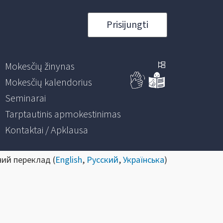
Prisijungti
Mokesčių žinynas
Mokesčių kalendorius
Seminarai
Tarptautinis apmokestinimas
Kontaktai / Apklausa
ний переклад (
English
,
Русский
,
Українська
)