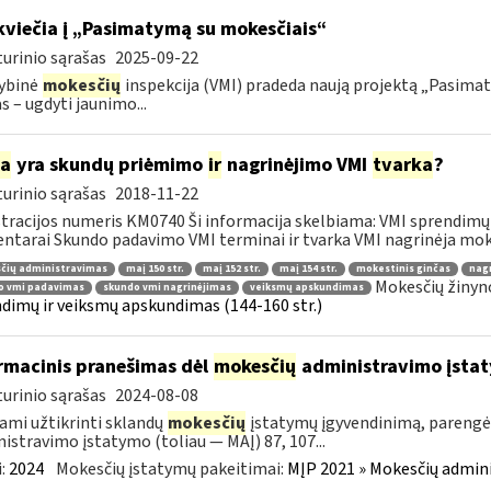
kviečia į „Pasimatymą su mokesčiais“
urinio sąrašas
2025-09-22
ybinė
mokesčių
inspekcija (VMI) pradeda naują projektą „Pasimaty
as – ugdyti jaunimo...
ia
yra skundų priėmimo
ir
nagrinėjimo VMI
tvarka
?
urinio sąrašas
2018-11-22
tracijos numeris KM0740 Ši informacija skelbiama: VMI sprendimų 
tarai Skundo padavimo VMI terminai ir tvarka VMI nagrinėja moke
čių administravimas
maį 150 str.
maį 152 str.
maį 154 str.
mokestinis ginčas
nag
Mokesčių žinyn
o vmi padavimas
skundo vmi nagrinėjimas
veiksmų apskundimas
dimų ir veiksmų apskundimas (144-160 str.)
rmacinis pranešimas dėl
mokesčių
administravimo įsta
urinio sąrašas
2024-08-08
ami užtikrinti sklandų
mokesčių
įstatymų įgyvendinimą, pareng
istravimo įstatymo (toliau — MAĮ) 87, 107...
:
2024
Mokesčių įstatymų pakeitimai:
MĮP 2021 » Mokesčių admin