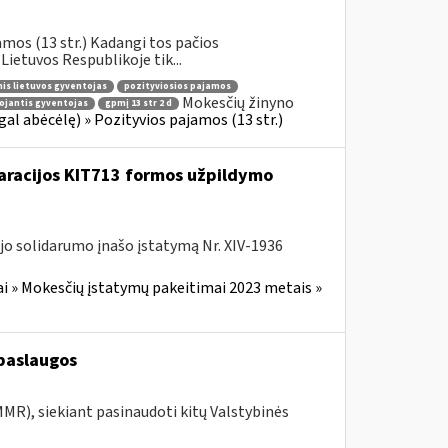
mos (13 str.) Kadangi tos pačios
etuvos Respublikoje tik...
nis lietuvos gyventojas
pozityviosios pajamos
Mokesčių žinyno
ojantis gyventojas
gpmį 13 str 2 d
l abėcėlę) » Pozityvios pajamos (13 str.)
laracijos KIT713 formos užpildymo
jo solidarumo įnašo įstatymą Nr. XIV-1936
i » Mokesčių įstatymų pakeitimai 2023 metais »
paslaugos
MR), siekiant pasinaudoti kitų Valstybinės