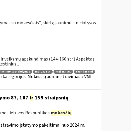
mas su mokesčiais“, skirtą jaunimui. Iniciatyvos
ir veiksmų apskundimas (144-160 str.) Aspektas
stinius...
rinėjimo sustabdymas
maį 151 str.
maį 153 str.
skundas vmi
o kategorijos:
Mokesčių administravimas » VMI
tymo 87, 107
ir
159 straipsnių
ėme Lietuvos Respublikos
mokesčių
istravimo įstatymo pakeitimai nuo 2024 m.