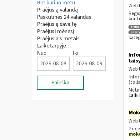
Bet kuriuo metu
Web t
Praėjusią valandą
Regis
Paskutines 24 valandas
kontr
Praėjusią savaitę
divide
Praėjusį mėnesį
pozit
kateg
Praėjusiais metais
Laikotarpyje…
Nuo
Iki
Info
tais
Web t
Infor
Paieška
(toli
Metai
Laiki
Moke
Web t
Proje
moke