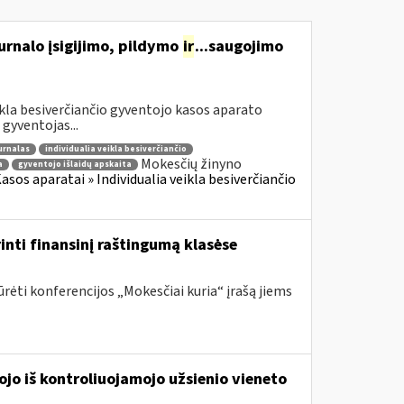
urnalo įsigijimo, pildymo
ir
...saugojimo
ikla besiverčiančio gyventojo kasos aparato
gyventojas...
urnalas
individualia veikla besiverčiančio
Mokesčių žinyno
a
gyventojo išlaidų apskaita
sos aparatai » Individualia veikla besiverčiančio
inti finansinį raštingumą klasėse
rėti konferencijos „Mokesčiai kuria“ įrašą jiems
ojo iš kontroliuojamojo užsienio vieneto