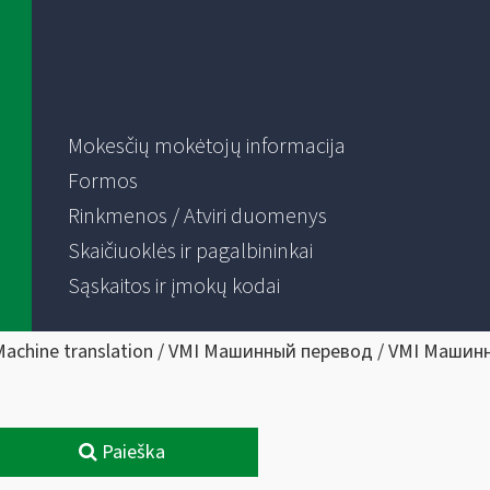
Mokesčių mokėtojų informacija
Formos
Rinkmenos / Atviri duomenys
Skaičiuoklės ir pagalbininkai
Sąskaitos ir įmokų kodai
Machine translation / VMI Машинный перевод / VMI Машин
Paieška