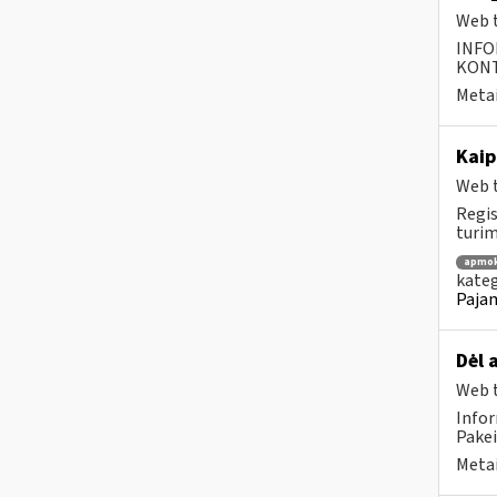
Web t
INFO
KONTA
Metai
Kaip
Web t
Regis
turim
apmok
kateg
Pajam
Dėl 
Web t
Infor
Pakeit
Metai