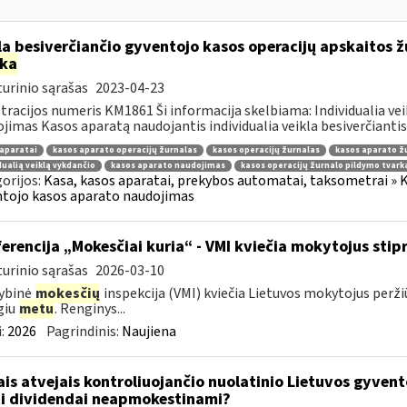
la besiverčiančio gyventojo kasos operacijų apskaitos ž
rka
urinio sąrašas
2023-04-23
tracijos numeris KM1861 Ši informacija skelbiama: Individualia ve
jimas Kasos aparatą naudojantis individualia veikla besiverčiantis 
aparatai
kasos aparato operacijų žurnalas
kasos operacijų žurnalas
kasos aparato ž
dualią veiklą vykdančio
kasos aparato naudojimas
kasos operacijų žurnalo pildymo tvark
orijos:
Kasa, kasos aparatai, prekybos automatai, taksometrai » Ka
tojo kasos aparato naudojimas
erencija „Mokesčiai kuria“ - VMI kviečia mokytojus stipr
urinio sąrašas
2026-03-10
ybinė
mokesčių
inspekcija (VMI) kviečia Lietuvos mokytojus peržiū
giu
metu
. Renginys...
:
2026
Pagrindinis:
Naujiena
ais atvejais kontroliuojančio nuolatinio Lietuvos gyvent
i dividendai neapmokestinami?