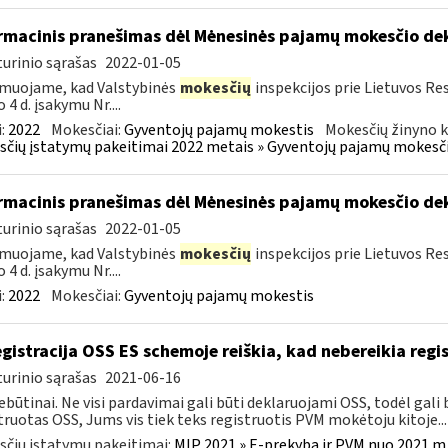
rmacinis pranešimas dėl Mėnesinės pajamų mokesčio d
urinio sąrašas
2022-01-05
muojame, kad Valstybinės
mokesčių
inspekcijos prie Lietuvos Res
 4 d. įsakymu Nr....
:
2022
Mokesčiai:
Gyventojų pajamų mokestis
Mokesčių žinyno k
čių įstatymų pakeitimai 2022 metais » Gyventojų pajamų mokesči
rmacinis pranešimas dėl Mėnesinės pajamų mokesčio d
urinio sąrašas
2022-01-05
muojame, kad Valstybinės
mokesčių
inspekcijos prie Lietuvos Res
 4 d. įsakymu Nr....
:
2022
Mokesčiai:
Gyventojų pajamų mokestis
gistracija OSS ES schemoje reiškia, kad nebereikia regis
urinio sąrašas
2021-06-16
ebūtinai. Ne visi pardavimai gali būti deklaruojami OSS, todėl gali b
truotas OSS, Jums vis tiek teks registruotis PVM mokėtoju kitoje...
čių įstatymų pakeitimai:
MĮP 2021 » E-prekyba ir PVM nuo 2021 m. 