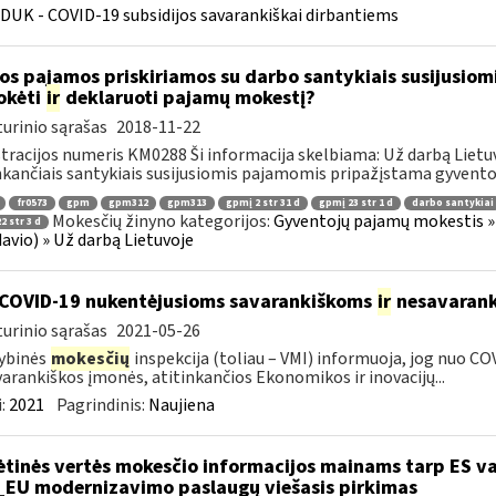
DUK - COVID-19 subsidijos savarankiškai dirbantiems
os pajamos priskiriamos su darbo santykiais susijusio
okėti
ir
deklaruoti pajamų mokestį?
urinio sąrašas
2018-11-22
tracijos numeris KM0288 Ši informacija skelbiama: Už darbą Lietuv
nkančiais santykiais susijusiomis pajamomis pripažįstama gyventojo
fr0573
gpm
gpm312
gpm313
gpmį 2 str 31 d
gpmį 23 str 1 d
darbo santykiai
Mokesčių žinyno kategorijos:
Gyventojų pajamų mokestis » 
2 str 3 d
avio) » Už darbą Lietuvoje
COVID-19 nukentėjusioms savarankiškoms
ir
nesavarank
urinio sąrašas
2021-05-26
ybinės
mokesčių
inspekcija (toliau – VMI) informuoja, jog nuo CO
arankiškos įmonės, atitinkančios Ekonomikos ir inovacijų...
:
2021
Pagrindinis:
Naujiena
ėtinės vertės mokesčio informacijos mainams tarp ES va
_EU modernizavimo paslaugų viešasis pirkimas