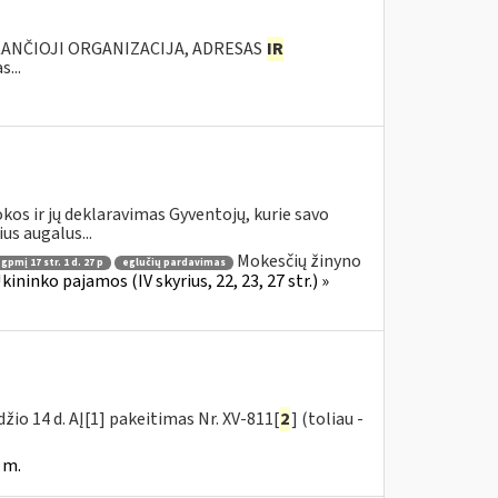
KANČIOJI ORGANIZACIJA, ADRESAS
IR
...
os ir jų deklaravimas Gyventojų, kurie savo
s augalus...
Mokesčių žinyno
gpmį 17 str. 1 d. 27 p
eglučių pardavimas
ninko pajamos (IV skyrius, 22, 23, 27 str.) »
žio 14 d. AĮ[1] pakeitimas Nr. XV-811[
2
] (toliau -
 m.