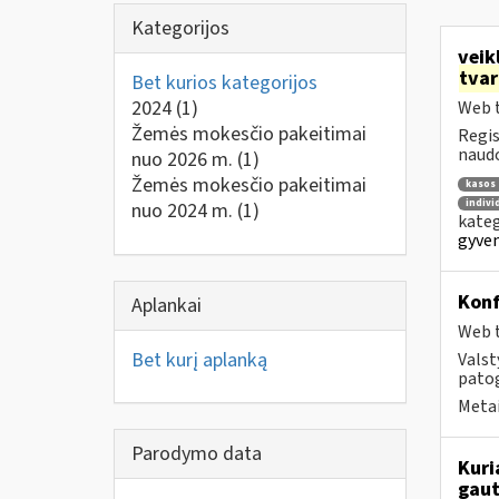
Kategorijos
veik
tva
Bet kurios kategorijos
2024
(1)
Web t
Žemės mokesčio pakeitimai
Regis
naudo
nuo 2026 m.
(1)
Žemės mokesčio pakeitimai
kasos 
indivi
nuo 2024 m.
(1)
kateg
gyven
Konf
Aplankai
Web t
Bet kurį aplanką
Valst
pato
Metai
Parodymo data
Kuri
gaut