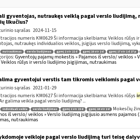
li gyventojas, nutraukęs veiklą pagal verslo liudijimą, 
ių likučius?
urinio sąrašas
2024-11-15
tracijos numeris KM0629 Ši informacija skelbiama: Veiklos rūšys ir 
tojas, nutraukęs individualios veiklos, įsigijus verslo liudijimą, vyk
nutraukimas
verslo liudijimas
gpmį 2 str 22 d
gpmį 10 str 2 d
gpmį 17 str 1 d 27 p
orijos:
Gyventojų pajamų mokestis » Pajamos iš verslo/ veiklos » V
 » Veiklos rūšys ir verslo liudijimo įsigijimas, nutraukimas
lima gyventojui verstis tam tikromis veiklomis pagal ve
urinio sąrašas
2021-01-29
tracijos numeris KM0627 Ši informacija skelbiama: Veiklos rūšys
i
Ar galima veikla pagal verslo liudijimą? ...
Mokesčių žin
individuali veikla
verslo liudijimas
gpmį 2 str 22 d
gpmį 10 str 2 d
os iš verslo/ veiklos » Verslo liudijimą įsigijusio asmens pajamos (26
jimas, nutraukimas
kdomoje veikloje pagal verslo liudijimą turi teisę dalyv