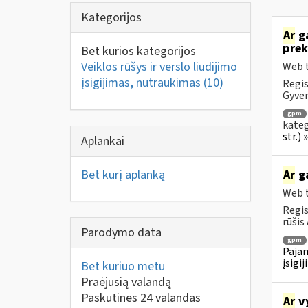
Kategorijos
Ar
ga
prek
Bet kurios kategorijos
Veiklos rūšys ir verslo liudijimo
Web t
įsigijimas, nutraukimas
(10)
Regis
Gyven
gpm
kateg
str.)
Aplankai
Bet kurį aplanką
Ar
ga
Web t
Regis
rūšis 
Parodymo data
gpm
Pajam
įsigi
Bet kuriuo metu
Praėjusią valandą
Paskutines 24 valandas
Ar
vy