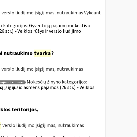
r
verslo liudijimo įsigijimas, nutraukimas Vykdant
o kategorijos:
Gyventojų pajamų mokestis »
 str.) » Veiklos rūšys ir verslo liudijimo
bei nutraukimo
tvarka
?
r
verslo liudijimo įsigijimas, nutraukimas
Mokesčių žinyno kategorijos:
liojimo terminas
ą įsigijusio asmens pajamos (26 str.) » Veiklos
klos teritorijos,
r
verslo liudijimo įsigijimas, nutraukimas