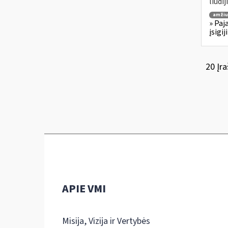
liudi
amžiu
» Paj
įsigi
20 Įra
APIE VMI
Misija, Vizija ir Vertybės