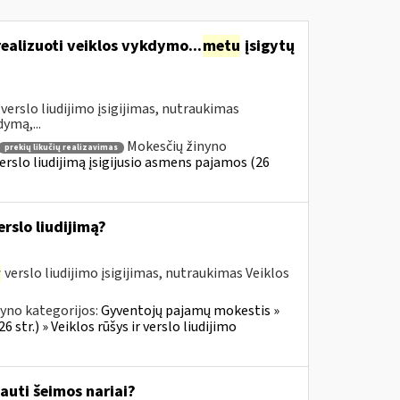
realizuoti veiklos vykdymo...
metu
įsigytų
verslo liudijimo įsigijimas, nutraukimas
dymą,...
Mokesčių žinyno
prekių likučių realizavimas
erslo liudijimą įsigijusio asmens pajamos (26
rslo liudijimą?
r
verslo liudijimo įsigijimas, nutraukimas Veiklos
yno kategorijos:
Gyventojų pajamų mokestis »
 str.) » Veiklos rūšys ir verslo liudijimo
auti šeimos nariai?