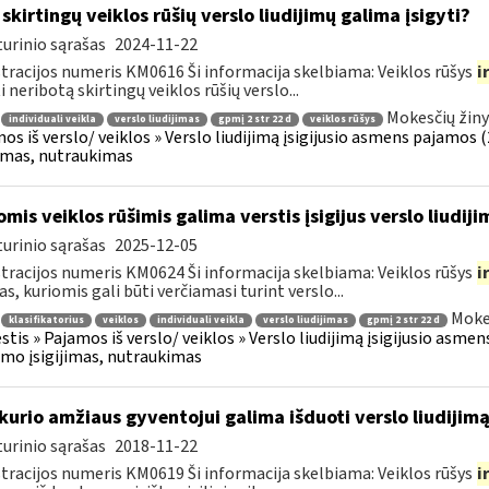
 skirtingų veiklos rūšių verslo liudijimų galima įsigyti?
urinio sąrašas
2024-11-22
tracijos numeris KM0616 Ši informacija skelbiama: Veiklos rūšys
i
i neribotą skirtingų veiklos rūšių verslo...
Mokesčių žiny
individuali veikla
verslo liudijimas
gpmį 2 str 22 d
veiklos rūšys
os iš verslo/ veiklos » Verslo liudijimą įsigijusio asmens pajamos (26
jimas, nutraukimas
omis veiklos rūšimis galima verstis įsigijus verslo liudiji
urinio sąrašas
2025-12-05
tracijos numeris KM0624 Ši informacija skelbiama: Veiklos rūšys
i
as, kuriomis gali būti verčiamasi turint verslo...
Moke
klasifikatorius
veiklos
individuali veikla
verslo liudijimas
gpmį 2 str 22 d
tis » Pajamos iš verslo/ veiklos » Verslo liudijimą įsigijusio asmens
jimo įsigijimas, nutraukimas
kurio amžiaus gyventojui galima išduoti verslo liudijim
urinio sąrašas
2018-11-22
tracijos numeris KM0619 Ši informacija skelbiama: Veiklos rūšys
i