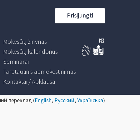
Prisijungti
Mokesčių žinynas
Mokesčių kalendorius
Seminarai
Tarptautinis apmokestinimas
Kontaktai / Apklausa
ний переклад (
English
,
Русский
,
Українська
)