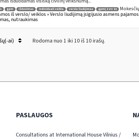
jimas išduodamas visišką civilinį veiksnumą...
Mokesčių
s
gpm
išdavimas
individuali veikla
verslo liudijimas
gpmį 2 str 22
amos iš verslo/ veiklos » Verslo liudijimą įsigijusio asmens pajamos (2
jimas, nutraukimas
šų(-ai)
Rodoma nuo 1 iki 10 iš 10 irašų.
PASLAUGOS
N
Consultations at International House Vilnius /
Mo