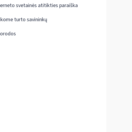
terneto svetainės atitikties paraiška
škome turto savininkų
orodos