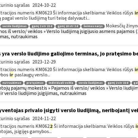
urinio sąrašas
2024-10-22
tracijos numeris KM0623 Ši informacija skelbiama: Veiklos rūšys
i
 pagal verslo liudijimą turi teisę dalyvauti...
Mokesčių žinyn
verslo liudijimas
gpmį 2 str 22 d
gpmį 10 str 2 d
šeimos narys
os iš verslo/ veiklos » Verslo liudijimą įsigijusio asmens pajamos (26
jimas, nutraukimas
 yra verslo liudijimo galiojimo terminas, jo pratęsimo 
urinio sąrašas
2023-12-29
tracijos numeris KM0620 Ši informacija skelbiama: Veiklos rūšys
i
ybos
ir
paslaugų verslo...
nutraukimas
pratęsimas
individuali veikla
verslo liudijimas
gpmį 2 str 22 d
ga
tojų pajamų mokestis » Pajamos iš verslo/ veiklos » Verslo liudijim
 ir verslo liudijimo įsigijimas, nutraukimas
ventojas privalo įsigyti verslo liudijimą, neribojantį vei
urinio sąrašas
2024-11-22
tracijos numeris KM062
2
Ši informacija skelbiama: Veiklos rūšys
i
tojas, įsigijęs gamybos...