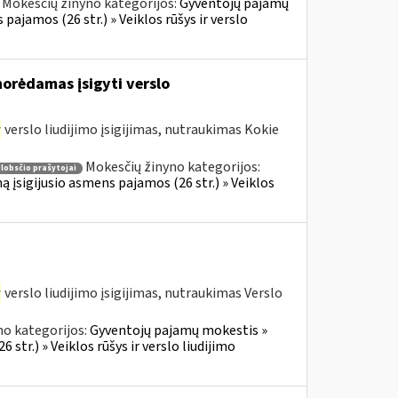
Mokesčių žinyno kategorijos:
Gyventojų pajamų
 pajamos (26 str.) » Veiklos rūšys ir verslo
norėdamas įsigyti verslo
r
verslo liudijimo įsigijimas, nutraukimas Kokie
Mokesčių žinyno kategorijos:
lobsčio prašytojai
ą įsigijusio asmens pajamos (26 str.) » Veiklos
r
verslo liudijimo įsigijimas, nutraukimas Verslo
no kategorijos:
Gyventojų pajamų mokestis »
 str.) » Veiklos rūšys ir verslo liudijimo