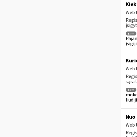
Kiek
Web t
Regis
įsigyt
gpm
Pajam
įsigi
Kuri
Web t
Regis
sąraš
gpm
mokes
liudi
Nuo 
Web t
Regis