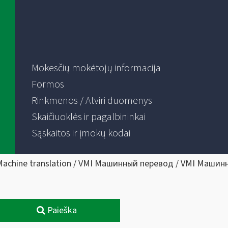
Mokesčių mokėtojų informacija
Formos
Rinkmenos / Atviri duomenys
Skaičiuoklės ir pagalbininkai
Sąskaitos ir įmokų kodai
Machine translation / VMI Машинный перевод / VMI Машин
Paieška