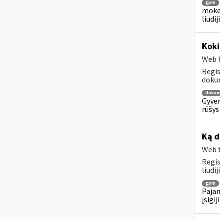
gpm
mokes
liudi
Kok
Web t
Regis
dokum
dokum
Gyven
rūšys
Ką d
Web t
Regis
liudi
gpm
Pajam
įsigi