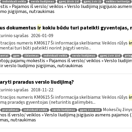
individuali veikla
verslo liudijimas
gpmį 10 str 2 d
gpmį 2 str 22
veiklos teritorija
tis » Pajamos iš verslo/ veiklos » Verslo liudijimą įsigijusio asmens
jimo įsigijimas, nutraukimas
ius dokumentus
ir
kokiu būdu turi pateikti gyventojas, 
urinio sąrašas
2026-01-09
tracijos numeris KM0617 Ši informacija skelbiama: Veiklos rūšys
i
entai turi būti pateikti norint įsigyti verslo...
entai
gpm
išdavimas
individuali veikla
verslo liudijimas
gpmį 2 str 22 d
prieg
tojų pajamų mokestis » Pajamos iš verslo/ veiklos » Verslo liudijim
 ir verslo liudijimo įsigijimas, nutraukimas
aryti praradus verslo liudijimą?
urinio sąrašas
2018-11-22
tracijos numeris KM0615 Ši informacija skelbiama: Veiklos rūšys
i
jimą praradęs gyventojas (neturintis galimybės...
Mokesčių žiny
praradimas
individuali veikla
verslo liudijimas
gpmį 2 str 22 d
os iš verslo/ veiklos » Verslo liudijimą įsigijusio asmens pajamos (26
jimas, nutraukimas