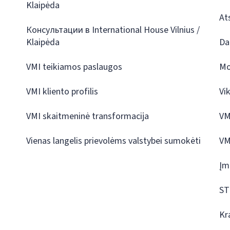
Klaipėda
At
Консультации в International House Vilnius /
Klaipėda
Da
VMI teikiamos paslaugos
Mo
VMI kliento profilis
Vi
VMI skaitmeninė transformacija
VM
Vienas langelis prievolėms valstybei sumokėti
VM
Įm
ST
Kr