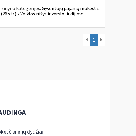
 žinyno kategorijos:
Gyventojų pajamų mokestis
6 str.) » Veiklos rūšys ir verslo liudijimo
1
AUDINGA
kesčiai ir jų dydžiai