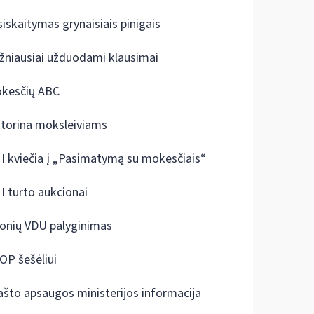
siskaitymas grynaisiais pinigais
žniausiai užduodami klausimai
kesčių ABC
ktorina moksleiviams
I kviečia į „Pasimatymą su mokesčiais“
I turto aukcionai
onių VDU palyginimas
OP šešėliui
ašto apsaugos ministerijos informacija