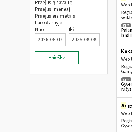
Praėjusią savaitę
Web t
Praėjusį mėnesį
Regis
Praėjusiais metais
veiklą
Laikotarpyje…
gpm
Nuo
Iki
Pajam
įsigi
Koks
Paieška
Web t
Regis
Gam
gpm
Gyven
rūšys
Ar
gy
Web t
Regis
Gyven