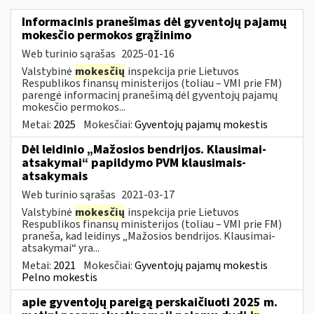
Informacinis pranešimas dėl gyventojų pajamų
mokesčio permokos grąžinimo
Web turinio sąrašas
2025-01-16
Valstybinė
mokesčių
inspekcija prie Lietuvos
Respublikos finansų ministerijos (toliau – VMI prie FM)
parengė informacinį pranešimą dėl gyventojų pajamų
mokesčio permokos...
Metai:
2025
Mokesčiai:
Gyventojų pajamų mokestis
Dėl leidinio „Mažosios bendrijos. Klausimai-
atsakymai“ papildymo PVM klausimais-
atsakymais
Web turinio sąrašas
2021-03-17
Valstybinė
mokesčių
inspekcija prie Lietuvos
Respublikos finansų ministerijos (toliau – VMI prie FM)
praneša, kad leidinys „Mažosios bendrijos. Klausimai-
atsakymai“ yra...
Metai:
2021
Mokesčiai:
Gyventojų pajamų mokestis
Pelno mokestis
apie gyventojų pareigą perskaičiuoti 2025 m.