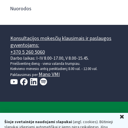
Nuorodos
Konsultacijos mokesčių klausimais ir paslaugos
gyventojams:
+370 5 260 5060
Darbo laikas: I-IV 8.00-17.00, V 8.00-15.45.
Prieššventinę dieną - viena valanda trumpiau.
Kiekvieno mėnesio antrą penktadienį 8.00 val. - 12.00 val.
Mano VMI
Paklausimas per
Valstybinė mokesčių inspekcija prie Lietuvos
U
Respublikos finansų ministerijos
Šioje svetainėje naudojami slapukai
(angl. cookies). Būtinieji
slapukai įdiegiami automatiškai ir jiems nėra reikalingas Jūsų