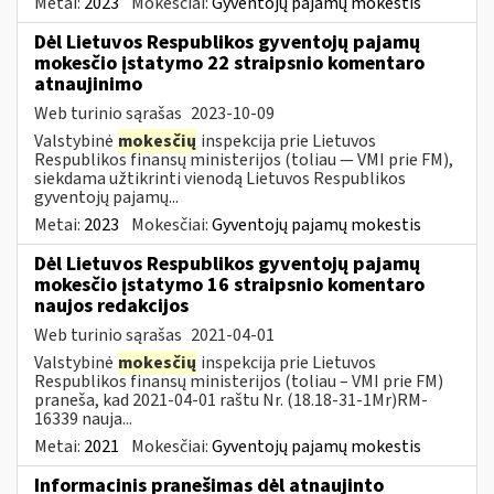
Metai:
2023
Mokesčiai:
Gyventojų pajamų mokestis
Dėl Lietuvos Respublikos gyventojų pajamų
mokesčio įstatymo 22 straipsnio komentaro
atnaujinimo
Web turinio sąrašas
2023-10-09
Valstybinė
mokesčių
inspekcija prie Lietuvos
Respublikos finansų ministerijos (toliau — VMI prie FM),
siekdama užtikrinti vienodą Lietuvos Respublikos
gyventojų pajamų...
Metai:
2023
Mokesčiai:
Gyventojų pajamų mokestis
Dėl Lietuvos Respublikos gyventojų pajamų
mokesčio įstatymo 16 straipsnio komentaro
naujos redakcijos
Web turinio sąrašas
2021-04-01
Valstybinė
mokesčių
inspekcija prie Lietuvos
Respublikos finansų ministerijos (toliau – VMI prie FM)
praneša, kad 2021-04-01 raštu Nr. (18.18-31-1Mr)RM-
16339 nauja...
Metai:
2021
Mokesčiai:
Gyventojų pajamų mokestis
Informacinis pranešimas dėl atnaujinto