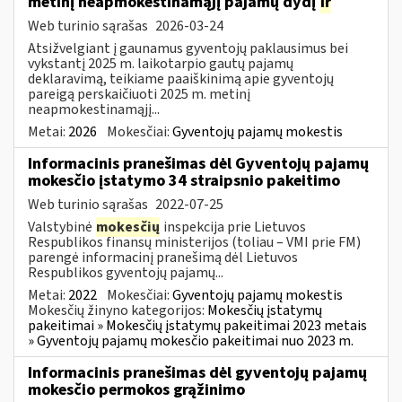
metinį neapmokestinamąjį pajamų dydį
ir
Web turinio sąrašas
2026-03-24
Atsižvelgiant į gaunamus gyventojų paklausimus bei
vykstantį 2025 m. laikotarpio gautų pajamų
deklaravimą, teikiame paaiškinimą apie gyventojų
pareigą perskaičiuoti 2025 m. metinį
neapmokestinamąjį...
Metai:
2026
Mokesčiai:
Gyventojų pajamų mokestis
Informacinis pranešimas dėl Gyventojų pajamų
mokesčio įstatymo 34 straipsnio pakeitimo
Web turinio sąrašas
2022-07-25
Valstybinė
mokesčių
inspekcija prie Lietuvos
Respublikos finansų ministerijos (toliau – VMI prie FM)
parengė informacinį pranešimą dėl Lietuvos
Respublikos gyventojų pajamų...
Metai:
2022
Mokesčiai:
Gyventojų pajamų mokestis
Mokesčių žinyno kategorijos:
Mokesčių įstatymų
pakeitimai » Mokesčių įstatymų pakeitimai 2023 metais
» Gyventojų pajamų mokesčio pakeitimai nuo 2023 m.
Informacinis pranešimas dėl gyventojų pajamų
mokesčio permokos grąžinimo