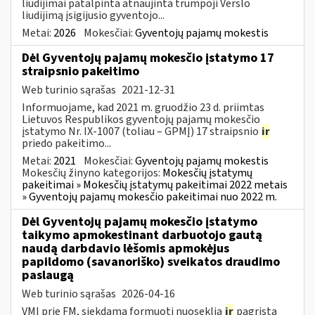
liudijimai patalpinta atnaujinta trumpoji Verslo
liudijimą įsigijusio gyventojo...
Metai:
2026
Mokesčiai:
Gyventojų pajamų mokestis
Dėl Gyventojų pajamų mokesčio įstatymo 17
straipsnio pakeitimo
Web turinio sąrašas
2021-12-31
Informuojame, kad 2021 m. gruodžio 23 d. priimtas
Lietuvos Respublikos gyventojų pajamų mokesčio
įstatymo Nr. IX-1007 (toliau – GPMĮ) 17 straipsnio
ir
priedo pakeitimo...
Metai:
2021
Mokesčiai:
Gyventojų pajamų mokestis
Mokesčių žinyno kategorijos:
Mokesčių įstatymų
pakeitimai » Mokesčių įstatymų pakeitimai 2022 metais
» Gyventojų pajamų mokesčio pakeitimai nuo 2022 m.
Dėl Gyventojų pajamų mokesčio įstatymo
taikymo apmokestinant darbuotojo gautą
naudą darbdavio lėšomis apmokėjus
papildomo (savanoriško) sveikatos draudimo
paslaugą
Web turinio sąrašas
2026-04-16
VMI prie FM, siekdama formuoti nuoseklią
ir
pagrįstą