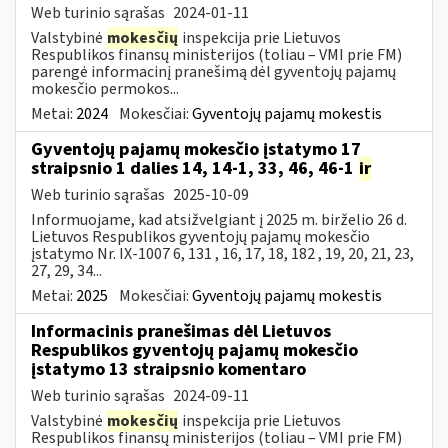
Web turinio sąrašas
2024-01-11
Valstybinė
mokesčių
inspekcija prie Lietuvos
Respublikos finansų ministerijos (toliau – VMI prie FM)
parengė informacinį pranešimą dėl gyventojų pajamų
mokesčio permokos...
Metai:
2024
Mokesčiai:
Gyventojų pajamų mokestis
Gyventojų pajamų mokesčio įstatymo 17
straipsnio 1 dalies 14, 14-1, 33, 46, 46-1
ir
Web turinio sąrašas
2025-10-09
Informuojame, kad atsižvelgiant į 2025 m. birželio 26 d.
Lietuvos Respublikos gyventojų pajamų mokesčio
įstatymo Nr. IX-1007 6, 131 , 16, 17, 18, 182 , 19, 20, 21, 23,
27, 29, 34...
Metai:
2025
Mokesčiai:
Gyventojų pajamų mokestis
Informacinis pranešimas dėl Lietuvos
Respublikos gyventojų pajamų mokesčio
įstatymo 13 straipsnio komentaro
Web turinio sąrašas
2024-09-11
Valstybinė
mokesčių
inspekcija prie Lietuvos
Respublikos finansų ministerijos (toliau – VMI prie FM)