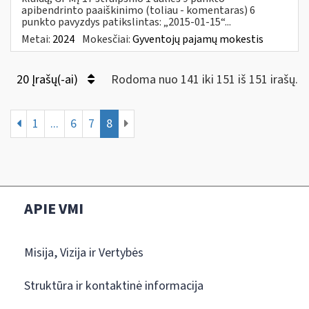
apibendrinto paaiškinimo (toliau - komentaras) 6
punkto pavyzdys patikslintas: „2015-01-15“...
Metai:
2024
Mokesčiai:
Gyventojų pajamų mokestis
20 Įrašų(-ai)
Rodoma nuo 141 iki 151 iš 151 irašų.
1
...
6
7
8
APIE VMI
Misija, Vizija ir Vertybės
Struktūra ir kontaktinė informacija