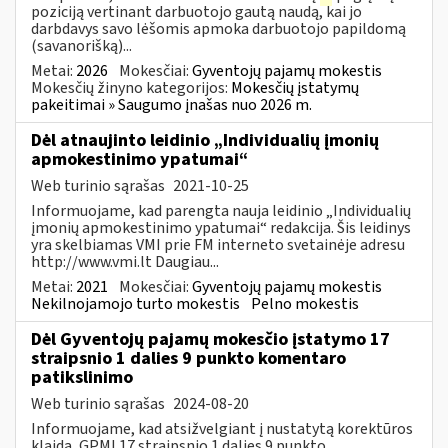
poziciją vertinant darbuotojo gautą naudą, kai jo
darbdavys savo lėšomis apmoka darbuotojo papildomą
(savanorišką)...
Metai:
2026
Mokesčiai:
Gyventojų pajamų mokestis
Mokesčių žinyno kategorijos:
Mokesčių įstatymų
pakeitimai » Saugumo įnašas nuo 2026 m.
Dėl atnaujinto leidinio „Individualių įmonių
apmokestinimo ypatumai“
Web turinio sąrašas
2021-10-25
Informuojame, kad parengta nauja leidinio „Individualių
įmonių apmokestinimo ypatumai“ redakcija. Šis leidinys
yra skelbiamas VMI prie FM interneto svetainėje adresu
http://www.vmi.lt Daugiau...
Metai:
2021
Mokesčiai:
Gyventojų pajamų mokestis
Nekilnojamojo turto mokestis
Pelno mokestis
Dėl Gyventojų pajamų mokesčio įstatymo 17
straipsnio 1 dalies 9 punkto komentaro
patikslinimo
Web turinio sąrašas
2024-08-20
Informuojame, kad atsižvelgiant į nustatytą korektūros
klaidą, GPMĮ 17 straipsnio 1 dalies 9 punkto