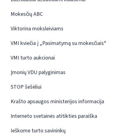
Mokesčių ABC
Viktorina moksleiviams
VMI kviečia į „Pasimatymą su mokesčiais“
VMI turto aukcionai
Įmonių VDU palyginimas
STOP šešėliui
Krašto apsaugos ministerijos informacija
Interneto svetainės atitikties paraiška
Ieškome turto savininkų