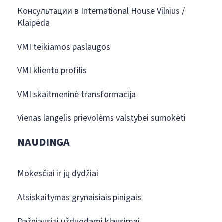
Консультации в International House Vilnius /
Klaipėda
VMI teikiamos paslaugos
VMI kliento profilis
VMI skaitmeninė transformacija
Vienas langelis prievolėms valstybei sumokėti
NAUDINGA
Mokesčiai ir jų dydžiai
Atsiskaitymas grynaisiais pinigais
Dažniausiai užduodami klausimai