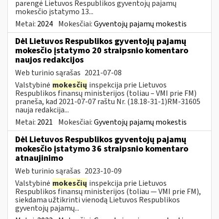
parengė Lietuvos Respublikos gyventojų pajamų
mokesčio įstatymo 13...
Metai:
2024
Mokesčiai:
Gyventojų pajamų mokestis
Dėl Lietuvos Respublikos gyventojų pajamų
mokesčio įstatymo 20 straipsnio komentaro
naujos redakcijos
Web turinio sąrašas
2021-07-08
Valstybinė
mokesčių
inspekcija prie Lietuvos
Respublikos finansų ministerijos (toliau – VMI prie FM)
praneša, kad 2021-07-07 raštu Nr. (18.18-31-1)RM-31605
nauja redakcija...
Metai:
2021
Mokesčiai:
Gyventojų pajamų mokestis
Dėl Lietuvos Respublikos gyventojų pajamų
mokesčio įstatymo 36 straipsnio komentaro
atnaujinimo
Web turinio sąrašas
2023-10-09
Valstybinė
mokesčių
inspekcija prie Lietuvos
Respublikos finansų ministerijos (toliau — VMI prie FM),
siekdama užtikrinti vienodą Lietuvos Respublikos
gyventojų pajamų...