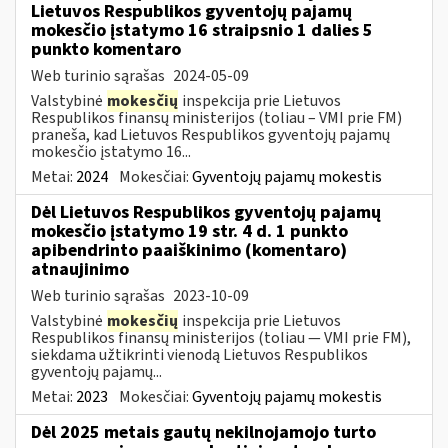
Lietuvos Respublikos gyventojų pajamų
mokesčio įstatymo 16 straipsnio 1 dalies 5
punkto komentaro
Web turinio sąrašas
2024-05-09
Valstybinė
mokesčių
inspekcija prie Lietuvos
Respublikos finansų ministerijos (toliau – VMI prie FM)
praneša, kad Lietuvos Respublikos gyventojų pajamų
mokesčio įstatymo 16...
Metai:
2024
Mokesčiai:
Gyventojų pajamų mokestis
Dėl Lietuvos Respublikos gyventojų pajamų
mokesčio įstatymo 19 str. 4 d. 1 punkto
apibendrinto paaiškinimo (komentaro)
atnaujinimo
Web turinio sąrašas
2023-10-09
Valstybinė
mokesčių
inspekcija prie Lietuvos
Respublikos finansų ministerijos (toliau — VMI prie FM),
siekdama užtikrinti vienodą Lietuvos Respublikos
gyventojų pajamų...
Metai:
2023
Mokesčiai:
Gyventojų pajamų mokestis
Dėl 2025 metais gautų nekilnojamojo turto