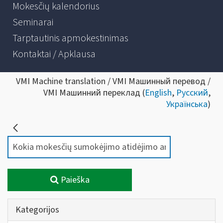
Mokesčių kalendorius
Seminarai
Tarptautinis apmokestinimas
Kontaktai / Apklausa
VMI Machine translation / VMI Машинный перевод /
VMI Машинний переклад (
English
,
Русский
,
Українська
)
Paieška
Kategorijos