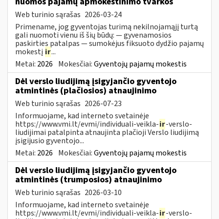
nuomos pajamų apmokestinimo tvarkos
Web turinio sąrašas
2026-03-24
Primename, jog gyventojas turimą nekilnojamąjį turtą
gali nuomoti vienu iš šių būdų: — gyvenamosios
paskirties patalpas — sumokėjus fiksuoto dydžio pajamų
mokestį
ir
...
Metai:
2026
Mokesčiai:
Gyventojų pajamų mokestis
Dėl verslo liudijimą įsigyjančio gyventojo
atmintinės (plačiosios) atnaujinimo
Web turinio sąrašas
2026-07-23
Informuojame, kad interneto svetainėje
https://www.vmi.lt/evmi/individuali-veikla-
ir
-verslo-
liudijimai patalpinta atnaujinta plačioji Verslo liudijimą
įsigijusio gyventojo...
Metai:
2026
Mokesčiai:
Gyventojų pajamų mokestis
Dėl verslo liudijimą įsigyjančio gyventojo
atmintinės (trumposios) atnaujinimo
Web turinio sąrašas
2026-03-10
Informuojame, kad interneto svetainėje
https://www.vmi.lt/evmi/individuali-veikla-
ir
-verslo-