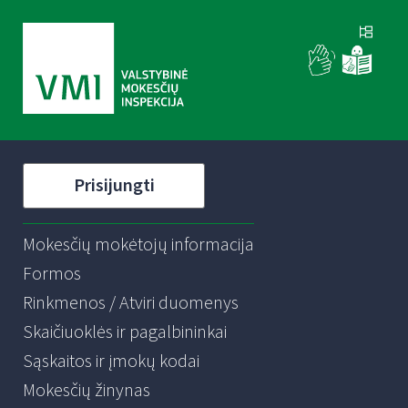
Prisijungti
Mokesčių mokėtojų informacija
Formos
Rinkmenos / Atviri duomenys
Skaičiuoklės ir pagalbininkai
Sąskaitos ir įmokų kodai
Mokesčių žinynas