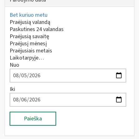
Bet kuriuo metu
Praėjusią valandą
Paskutines 24 valandas
Praėjusią savaitę
Praėjusį mėnesį
Praėjusiais metais
Laikotarpyje…
Nuo
Iki
Paieška