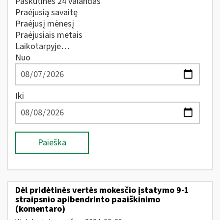
Paskutines 24 valandas
Praėjusią savaitę
Praėjusį mėnesį
Praėjusiais metais
Laikotarpyje…
Nuo
Iki
Paieška
Dėl pridėtinės vertės mokesčio įstatymo 9-1
straipsnio apibendrinto paaiškinimo
(komentaro)