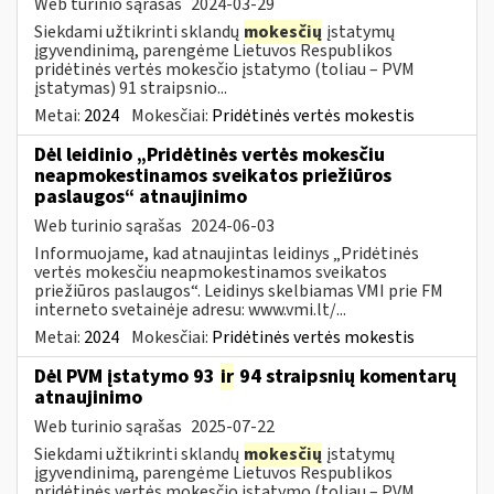
Web turinio sąrašas
2024-03-29
Siekdami užtikrinti sklandų
mokesčių
įstatymų
įgyvendinimą, parengėme Lietuvos Respublikos
pridėtinės vertės mokesčio įstatymo (toliau – PVM
įstatymas) 91 straipsnio...
Metai:
2024
Mokesčiai:
Pridėtinės vertės mokestis
Dėl leidinio „Pridėtinės vertės mokesčiu
neapmokestinamos sveikatos priežiūros
paslaugos“ atnaujinimo
Web turinio sąrašas
2024-06-03
Informuojame, kad atnaujintas leidinys „Pridėtinės
vertės mokesčiu neapmokestinamos sveikatos
priežiūros paslaugos“. Leidinys skelbiamas VMI prie FM
interneto svetainėje adresu: www.vmi.lt/...
Metai:
2024
Mokesčiai:
Pridėtinės vertės mokestis
Dėl PVM įstatymo 93
ir
94 straipsnių komentarų
atnaujinimo
Web turinio sąrašas
2025-07-22
Siekdami užtikrinti sklandų
mokesčių
įstatymų
įgyvendinimą, parengėme Lietuvos Respublikos
pridėtinės vertės mokesčio įstatymo (toliau – PVM