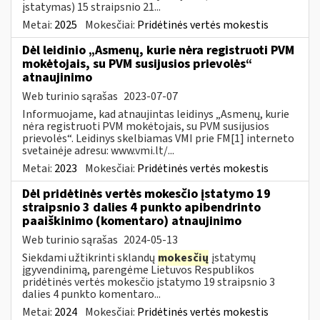
įstatymas) 15 straipsnio 21...
Metai:
2025
Mokesčiai:
Pridėtinės vertės mokestis
Dėl leidinio „Asmenų, kurie nėra registruoti PVM
mokėtojais, su PVM susijusios prievolės“
atnaujinimo
Web turinio sąrašas
2023-07-07
Informuojame, kad atnaujintas leidinys „Asmenų, kurie
nėra registruoti PVM mokėtojais, su PVM susijusios
prievolės“. Leidinys skelbiamas VMI prie FM[1] interneto
svetainėje adresu: www.vmi.lt/...
Metai:
2023
Mokesčiai:
Pridėtinės vertės mokestis
Dėl pridėtinės vertės mokesčio įstatymo 19
straipsnio 3 dalies 4 punkto apibendrinto
paaiškinimo (komentaro) atnaujinimo
Web turinio sąrašas
2024-05-13
Siekdami užtikrinti sklandų
mokesčių
įstatymų
įgyvendinimą, parengėme Lietuvos Respublikos
pridėtinės vertės mokesčio įstatymo 19 straipsnio 3
dalies 4 punkto komentaro...
Metai:
2024
Mokesčiai:
Pridėtinės vertės mokestis