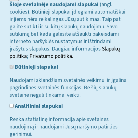
Šioje svetainėje naudojami slapukai
(angl.
cookies). Būtinieji slapukai įdiegiami automatiškai
ir jiems nėra reikalingas Jūsų sutikimas. Taip pat
galite sutikti ir su kitų slapukų naudojimu. Savo
sutikimą bet kada galėsite atšaukti pakeisdami
interneto naršyklės nustatymus ir ištrindami
įrašytus slapukus. Daugiau informacijos
Slapukų
politika
;
Privatumo politika.
Būtinieji slapukai
Naudojami sklandžiam svetainės veikimui ir įgalina
pagrindines svetainės funkcijas. Be šių slapukų
svetainė negali tinkamai veikti.
Analitiniai slapukai
Renka statistinę informaciją apie svetainės
naudojimą ir naudojami Jūsų naršymo patirties
gerinimui.