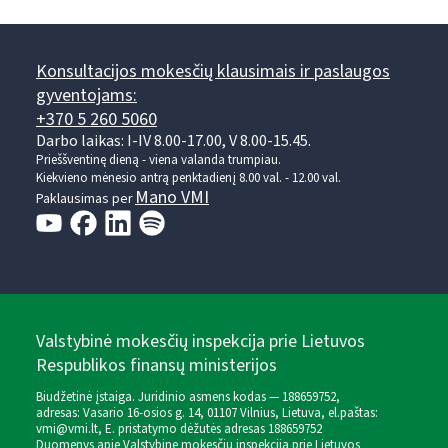
Konsultacijos mokesčių klausimais ir paslaugos
gyventojams:
+370 5 260 5060
Darbo laikas: I-IV 8.00-17.00, V 8.00-15.45.
Prieššventinę dieną - viena valanda trumpiau.
Kiekvieno mėnesio antrą penktadienį 8.00 val. - 12.00 val.
Mano VMI
Paklausimas per
Valstybinė mokesčių inspekcija prie Lietuvos
Respublikos finansų ministerijos
Biudžetinė įstaiga. Juridinio asmens kodas — 188659752,
adresas: Vasario 16-osios g. 14, 01107 Vilnius, Lietuva, el.paštas:
vmi@vmi.lt
, E. pristatymo dėžutės adresas 188659752
Duomenys apie Valstybinę mokesčių inspekciją prie Lietuvos