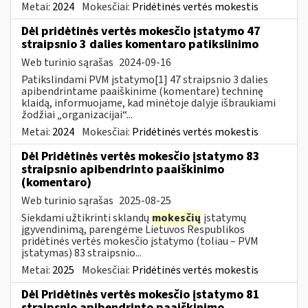
Metai:
2024
Mokesčiai:
Pridėtinės vertės mokestis
Dėl pridėtinės vertės mokesčio įstatymo 47
straipsnio 3 dalies komentaro patikslinimo
Web turinio sąrašas
2024-09-16
Patikslindami PVM įstatymo[1] 47 straipsnio 3 dalies
apibendrintame paaiškinime (komentare) techninę
klaidą, informuojame, kad minėtoje dalyje išbraukiami
žodžiai „organizacijai“...
Metai:
2024
Mokesčiai:
Pridėtinės vertės mokestis
Dėl Pridėtinės vertės mokesčio įstatymo 83
straipsnio apibendrinto paaiškinimo
(komentaro)
Web turinio sąrašas
2025-08-25
Siekdami užtikrinti sklandų
mokesčių
įstatymų
įgyvendinimą, parengėme Lietuvos Respublikos
pridėtinės vertės mokesčio įstatymo (toliau – PVM
įstatymas) 83 straipsnio...
Metai:
2025
Mokesčiai:
Pridėtinės vertės mokestis
Dėl Pridėtinės vertės mokesčio įstatymo 81
straipsnio apibendrinto paaiškinimo