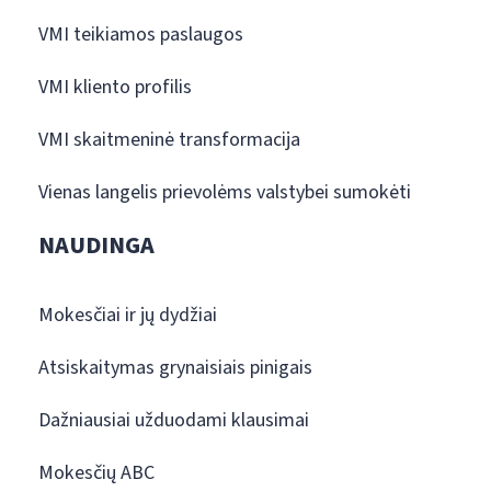
VMI teikiamos paslaugos
VMI kliento profilis
VMI skaitmeninė transformacija
Vienas langelis prievolėms valstybei sumokėti
NAUDINGA
Mokesčiai ir jų dydžiai
Atsiskaitymas grynaisiais pinigais
Dažniausiai užduodami klausimai
Mokesčių ABC