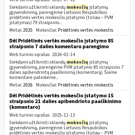
Siekdami užtikrinti sklandų
mokesčių
įstatymų
įgyvendinimą, parengėme Lietuvos Respublikos
pridėtinės vertės mokesčio įstatymo (toliau – PVM
įstatymas) 79 straipsnio...
Metai:
2025
Mokesčiai:
Pridėtinės vertės mokestis
Dėl Pridėtinės vertės mokesčio įstatymo 85
straipsnio 7 dalies komentaro parengimo
Web turinio sąrašas
2026-01-14
Siekdami užtikrinti sklandų
mokesčių
įstatymų
įgyvendinimą, parengėme PVM įstatymo 85 straipsnio 7
dalies apibendrintą paaiškinimą (komentarą). Šiame
komentare pateikėme...
Metai:
2026
Mokesčiai:
Pridėtinės vertės mokestis
Dėl Pridėtinės vertės mokesčio įstatymo 15
straipsnio 21 dalies apibendrinto paaiškinimo
(komentaro)
Web turinio sąrašas
2025-11-13
Siekdami užtikrinti sklandų
mokesčių
įstatymų
įgyvendinimą, parengėme Lietuvos Respublikos
pridėtinės vertės mokesčio įstatymo (toliau – PVM