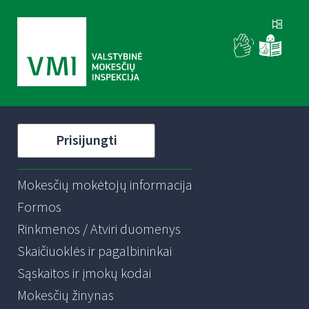
Prisijungti
Mokesčių mokėtojų informacija
Formos
Rinkmenos / Atviri duomenys
Skaičiuoklės ir pagalbininkai
Sąskaitos ir įmokų kodai
Mokesčių žinynas