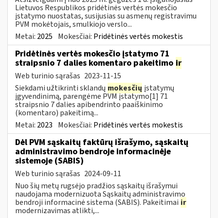
Lietuvos Respublikos pridėtinės vertės mokesčio
įstatymo nuostatas, susijusias su asmenų registravimu
PVM mokėtojais, smulkiojo verslo...
Metai:
2025
Mokesčiai:
Pridėtinės vertės mokestis
Pridėtinės vertės mokesčio įstatymo 71
straipsnio 7 dalies komentaro pakeitimo
ir
Web turinio sąrašas
2023-11-15
Siekdami užtikrinti sklandų
mokesčių
įstatymų
įgyvendinimą, parengėme PVM įstatymo[1] 71
straipsnio 7 dalies apibendrinto paaiškinimo
(komentaro) pakeitimą...
Metai:
2023
Mokesčiai:
Pridėtinės vertės mokestis
Dėl PVM sąskaitų faktūrų išrašymo, sąskaitų
administravimo bendroje informacinėje
sistemoje (SABIS)
Web turinio sąrašas
2024-09-11
Nuo šių metų rugsėjo pradžios sąskaitų išrašymui
naudojama modernizuota Sąskaitų administravimo
bendroji informacinė sistema (SABIS). Pakeitimai
ir
modernizavimas atlikti,...