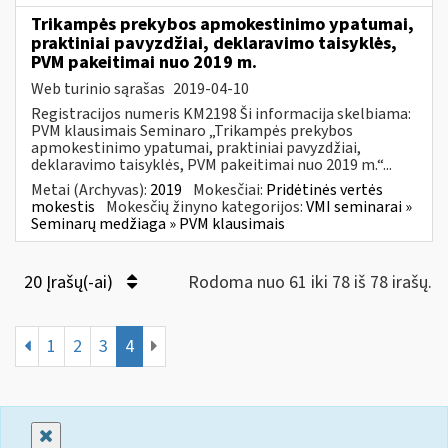
Trikampės prekybos apmokestinimo ypatumai,
praktiniai pavyzdžiai, deklaravimo taisyklės,
PVM pakeitimai nuo 2019 m.
Web turinio sąrašas
2019-04-10
Registracijos numeris KM2198 Ši informacija skelbiama:
PVM klausimais Seminaro „Trikampės prekybos
apmokestinimo ypatumai, praktiniai pavyzdžiai,
deklaravimo taisyklės, PVM pakeitimai nuo 2019 m.“...
Metai (Archyvas):
2019
Mokesčiai:
Pridėtinės vertės
mokestis
Mokesčių žinyno kategorijos:
VMI seminarai »
Seminarų medžiaga » PVM klausimais
20 Įrašų(-ai)
Rodoma nuo 61 iki 78 iš 78 irašų.
1
2
3
4
Uždaryti