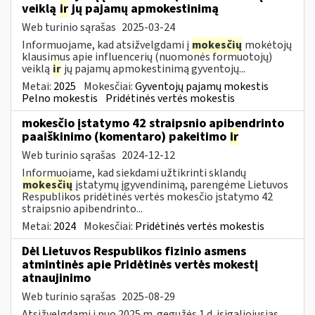
veiklą
ir
jų pajamų apmokestinimą
Web turinio sąrašas
2025-03-24
Informuojame, kad atsižvelgdami į
mokesčių
mokėtojų
klausimus apie influencerių (nuomonės formuotojų)
veiklą
ir
jų pajamų apmokestinimą gyventojų...
Metai:
2025
Mokesčiai:
Gyventojų pajamų mokestis
Pelno mokestis
Pridėtinės vertės mokestis
mokesčio įstatymo 42 straipsnio apibendrinto
paaiškinimo (komentaro) pakeitimo
ir
Web turinio sąrašas
2024-12-12
Informuojame, kad siekdami užtikrinti sklandų
mokesčių
įstatymų įgyvendinimą, parengėme Lietuvos
Respublikos pridėtinės vertės mokesčio įstatymo 42
straipsnio apibendrinto...
Metai:
2024
Mokesčiai:
Pridėtinės vertės mokestis
Dėl Lietuvos Respublikos fizinio asmens
atmintinės apie Pridėtinės vertės mokestį
atnaujinimo
Web turinio sąrašas
2025-08-29
Atsižvelgdami į nuo 2025 m. gegužės 1 d. įsigaliojusias