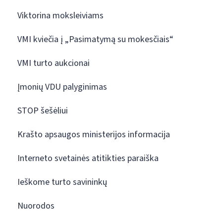
Viktorina moksleiviams
VMI kviečia į „Pasimatymą su mokesčiais“
VMI turto aukcionai
Įmonių VDU palyginimas
STOP šešėliui
Krašto apsaugos ministerijos informacija
Interneto svetainės atitikties paraiška
Ieškome turto savininkų
Nuorodos