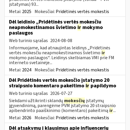
įstatymas) 93...
Metai:
2025
Mokesčiai:
Pridėtinės vertės mokestis
Dėl leidinio „Pridėtinės vertės mokesčiu
neapmokestinamos švietimo
ir
mokymo
paslaugos
Web turinio sąrašas
2024-08-08
Informuojame, kad atnaujintas leidinys „Pridėtinės
vertės mokesčiu neapmokestinamos švietimo
ir
mokymo paslaugos“. Leidinys skelbiamas VMI prie FM
interneto svetainėje...
Metai:
2024
Mokesčiai:
Pridėtinės vertės mokestis
Dėl Pridėtinės vertės mokesčio įstatymo 20
straipsnio komentaro pakeitimo
ir
papildymo
Web turinio sąrašas
2026-07-27
Siekdami užtikrinti sklandų
mokesčių
įstatymų
įgyvendinimą, parengėme PVM įstatymo 20 straipsnio
apibendrinto paaiškinimo (komentaro) pakeitimą
ir
...
Metai:
2026
Mokesčiai:
Pridėtinės vertės mokestis
Dėl atsakymų į klausimus apie influencerių