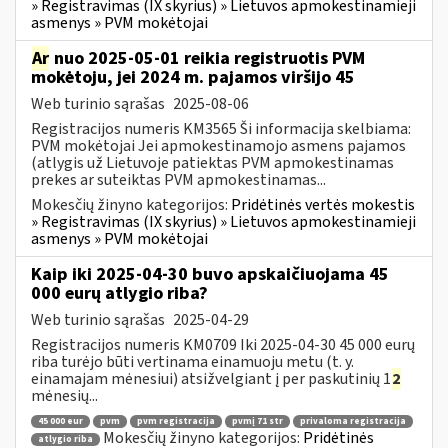
» Registravimas (IX skyrius) » Lietuvos apmokestinamieji
asmenys » PVM mokėtojai
Ar
nuo 2025-05-01 reikia registruotis PVM
mokėtoju, jei 2024 m. pajamos viršijo 45
Web turinio sąrašas
2025-08-06
Registracijos numeris KM3565 Ši informacija skelbiama:
PVM mokėtojai Jei apmokestinamojo asmens pajamos
(atlygis už Lietuvoje patiektas PVM apmokestinamas
prekes ar suteiktas PVM apmokestinamas...
Mokesčių žinyno kategorijos:
Pridėtinės vertės mokestis
» Registravimas (IX skyrius) » Lietuvos apmokestinamieji
asmenys » PVM mokėtojai
Kaip iki 2025-04-30 buvo apskaičiuojama 45
000 eurų atlygio riba?
Web turinio sąrašas
2025-04-29
Registracijos numeris KM0709 Iki 2025-04-30 45 000 eurų
riba turėjo būti vertinama einamuoju metu (t. y.
einamajam mėnesiui) atsižvelgiant į per paskutinių 1
2
mėnesių...
45 000 eur
pvm
pvm registracija
pvmį 71 str
privaloma registracija
Mokesčių žinyno kategorijos:
Pridėtinės
atlygio riba