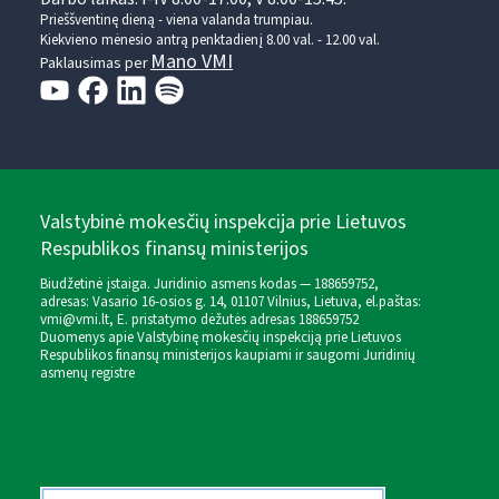
Prieššventinę dieną - viena valanda trumpiau.
Kiekvieno mėnesio antrą penktadienį 8.00 val. - 12.00 val.
Mano VMI
Paklausimas per
Valstybinė mokesčių inspekcija prie Lietuvos
Respublikos finansų ministerijos
Biudžetinė įstaiga. Juridinio asmens kodas — 188659752,
adresas: Vasario 16-osios g. 14, 01107 Vilnius, Lietuva, el.paštas:
vmi@vmi.lt
, E. pristatymo dėžutės adresas 188659752
Duomenys apie Valstybinę mokesčių inspekciją prie Lietuvos
Respublikos finansų ministerijos kaupiami ir saugomi Juridinių
asmenų registre