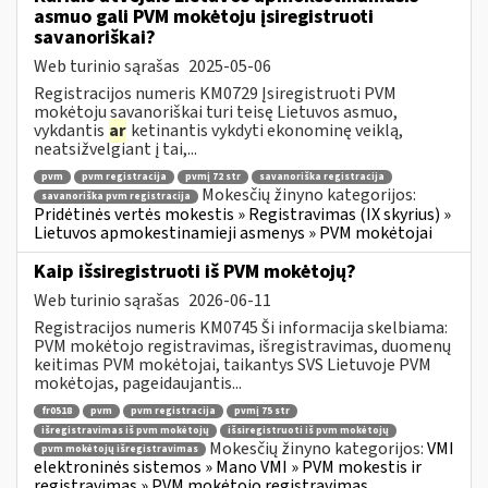
asmuo gali PVM mokėtoju įsiregistruoti
savanoriškai?
Web turinio sąrašas
2025-05-06
Registracijos numeris KM0729 Įsiregistruoti PVM
mokėtoju savanoriškai turi teisę Lietuvos asmuo,
vykdantis
ar
ketinantis vykdyti ekonominę veiklą,
neatsižvelgiant į tai,...
pvm
pvm registracija
pvmį 72 str
savanoriška registracija
Mokesčių žinyno kategorijos:
savanoriška pvm registracija
Pridėtinės vertės mokestis » Registravimas (IX skyrius) »
Lietuvos apmokestinamieji asmenys » PVM mokėtojai
Kaip išsiregistruoti iš PVM mokėtojų?
Web turinio sąrašas
2026-06-11
Registracijos numeris KM0745 Ši informacija skelbiama:
PVM mokėtojo registravimas, išregistravimas, duomenų
keitimas PVM mokėtojai, taikantys SVS Lietuvoje PVM
mokėtojas, pageidaujantis...
fr0518
pvm
pvm registracija
pvmį 75 str
išregistravimas iš pvm mokėtojų
išsiregistruoti iš pvm mokėtojų
Mokesčių žinyno kategorijos:
VMI
pvm mokėtojų išregistravimas
elektroninės sistemos » Mano VMI » PVM mokestis ir
registravimas » PVM mokėtojo registravimas,