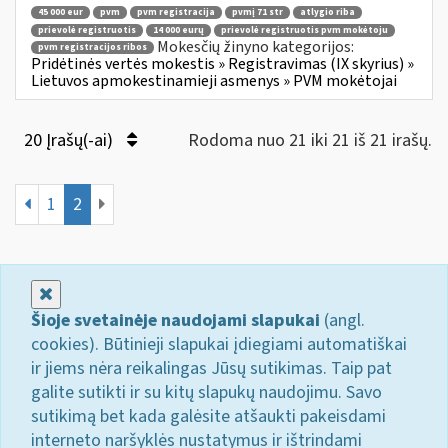
45 000 eur
pvm
pvm registracija
pvmį 71 str
atlygio riba
prievolė registruotis
14 000 eurų
prievolė registruotis pvm mokėtoju
Mokesčių žinyno kategorijos:
pvm registracijos ribos
Pridėtinės vertės mokestis » Registravimas (IX skyrius) »
Lietuvos apmokestinamieji asmenys » PVM mokėtojai
20 Įrašų(-ai)
Rodoma nuo 21 iki 21 iš 21 irašų.
1
2
Uždaryti
Šioje svetainėje naudojami slapukai
(angl.
cookies). Būtinieji slapukai įdiegiami automatiškai
ir jiems nėra reikalingas Jūsų sutikimas. Taip pat
galite sutikti ir su kitų slapukų naudojimu. Savo
sutikimą bet kada galėsite atšaukti pakeisdami
interneto naršyklės nustatymus ir ištrindami