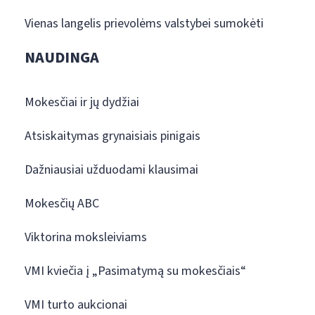
Vienas langelis prievolėms valstybei sumokėti
NAUDINGA
Mokesčiai ir jų dydžiai
Atsiskaitymas grynaisiais pinigais
Dažniausiai užduodami klausimai
Mokesčių ABC
Viktorina moksleiviams
VMI kviečia į „Pasimatymą su mokesčiais“
VMI turto aukcionai