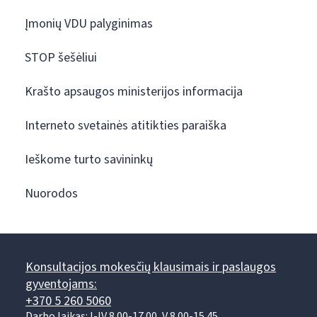
Įmonių VDU palyginimas
STOP šešėliui
Krašto apsaugos ministerijos informacija
Interneto svetainės atitikties paraiška
Ieškome turto savininkų
Nuorodos
Konsultacijos mokesčių klausimais ir paslaugos
gyventojams:
+370 5 260 5060
Darbo laikas: I-IV 8.00-17.00, V 8.00-15.45.