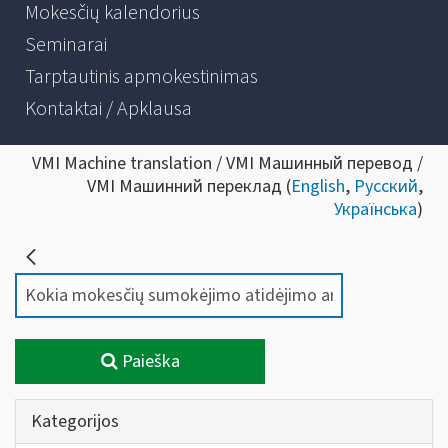
Mokesčių kalendorius
Seminarai
Tarptautinis apmokestinimas
Kontaktai / Apklausa
VMI Machine translation / VMI Машинный перевод /
VMI Машинний переклад (
English
,
Русский
,
Українська
)
Paieška
Kategorijos