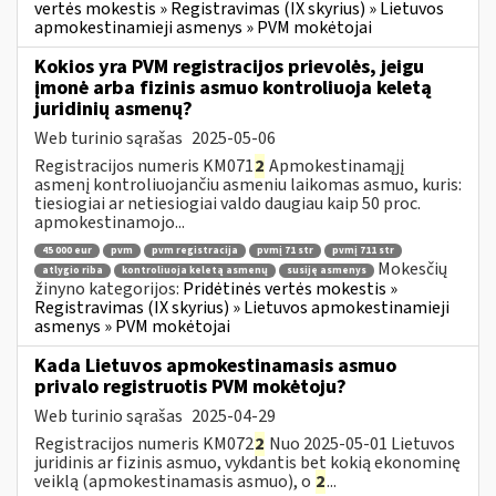
vertės mokestis » Registravimas (IX skyrius) » Lietuvos
apmokestinamieji asmenys » PVM mokėtojai
Kokios yra PVM registracijos prievolės, jeigu
įmonė arba fizinis asmuo kontroliuoja keletą
juridinių asmenų?
Web turinio sąrašas
2025-05-06
Registracijos numeris KM071
2
Apmokestinamąjį
asmenį kontroliuojančiu asmeniu laikomas asmuo, kuris:
tiesiogiai ar netiesiogiai valdo daugiau kaip 50 proc.
apmokestinamojo...
45 000 eur
pvm
pvm registracija
pvmį 71 str
pvmį 711 str
Mokesčių
atlygio riba
kontroliuoja keletą asmenų
susiję asmenys
žinyno kategorijos:
Pridėtinės vertės mokestis »
Registravimas (IX skyrius) » Lietuvos apmokestinamieji
asmenys » PVM mokėtojai
Kada Lietuvos apmokestinamasis asmuo
privalo registruotis PVM mokėtoju?
Web turinio sąrašas
2025-04-29
Registracijos numeris KM072
2
Nuo 2025-05-01 Lietuvos
juridinis ar fizinis asmuo, vykdantis bet kokią ekonominę
veiklą (apmokestinamasis asmuo), o
2
...