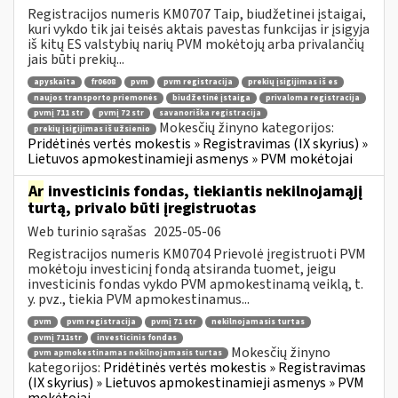
Registracijos numeris KM0707 Taip, biudžetinei įstaigai,
kuri vykdo tik jai teisės aktais pavestas funkcijas ir įsigyja
iš kitų ES valstybių narių PVM mokėtojų arba privalančių
jais būti prekių...
apyskaita
fr0608
pvm
pvm registracija
prekių įsigijimas iš es
naujos transporto priemonės
biudžetinė įstaiga
privaloma registracija
pvmį 711 str
pvmį 72 str
savanoriška registracija
Mokesčių žinyno kategorijos:
prekių įsigijimas iš užsienio
Pridėtinės vertės mokestis » Registravimas (IX skyrius) »
Lietuvos apmokestinamieji asmenys » PVM mokėtojai
Ar
investicinis fondas, tiekiantis nekilnojamąjį
turtą, privalo būti įregistruotas
Web turinio sąrašas
2025-05-06
Registracijos numeris KM0704 Prievolė įregistruoti PVM
mokėtoju investicinį fondą atsiranda tuomet, jeigu
investicinis fondas vykdo PVM apmokestinamą veiklą, t.
y. pvz., tiekia PVM apmokestinamus...
pvm
pvm registracija
pvmį 71 str
nekilnojamasis turtas
pvmį 711str
investicinis fondas
Mokesčių žinyno
pvm apmokestinamas nekilnojamasis turtas
kategorijos:
Pridėtinės vertės mokestis » Registravimas
(IX skyrius) » Lietuvos apmokestinamieji asmenys » PVM