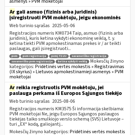
asmenys » PVM mokėtojai
Ar
gali asmuo (fizinis arba juridinis)
įsiregistruoti PVM mokėtoju, jeigu ekonominės
Web turinio sąrašas
2025-05-06
Registracijos numeris KM0734 Taip, asmuo (fizinis arba
juridinis), kuris ketina vykdyti ekonominę veiklą, t. y.
ketina tiekti PVM apmokestinamas prekes ir / ar teikti
paslaugas, gali įsiregistruoti...
pvm
pvm registracija
pvmį 72 str
savanoriška registracija
Mokesčių žinyno
savanoriška pvm registracija
ketina vykdyti veiklą
kategorijos:
Pridėtinės vertės mokestis » Registravimas
(IX skyrius) » Lietuvos apmokestinamieji asmenys » PVM
mokėtojai
Ar
reikia registruotis PVM mokėtoju, jei
paslauga perkama iš Europos Sąjungos tiekėjo
Web turinio sąrašas
2025-08-06
Registracijos numeris KM3575 Ši informacija skelbiama:
PVM mokėtojai Ne, jeigu Europos Sąjungos paslaugos
tiekėjas taiko smulkiojo verslo schemą (SVS) Lietuvoje –
turi „EX“ kodą, galiojantį...
Mokesčių žinyno kategorijos:
Pridėtinės vertės mokestis