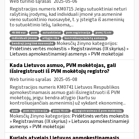
Web turinio sąrašas
2025-05-06
Registracijos numeris KM0715 Jeigu sutuoktiniai neturi
rašytinių įrodymų, kad individuali įmonė yra asmeninė
vieno sutuoktinio nuosavybė, t. y. įsteigta iš asmeninių
to sutuoktinio lėšų, laikoma,...
45 000 eur
pvm
sutuoktiniai
pvm registracija
pvmį 71 str
individuali įmonė
atlygio riba
kontroliuoja keletą asmenų
Mokesčių žinyno kategorijos:
bendroji jungtinė nuosavybė
Pridėtinės vertės mokestis » Registravimas (IX skyrius) »
Lietuvos apmokestinamieji asmenys » PVM mokėtojai
Kada Lietuvos asmuo, PVM mokėtojas, gali
išsiregistruoti iš PVM mokėtojų registro?
Web turinio sąrašas
2025-05-08
Registracijos numeris KM0741 Lietuvos Respublikos
apmokestinamasis asmuo gali išsiregistruoti iš PVM
mokėtojų, jeigu: bendra atlygio (kartu su
kontroliuojančiais asmenimis) už vykdant ekonominę...
pvm
pvm registracija
pvmį 75 str
išregistravimas iš pvm mokėtojų
Mokesčių žinyno kategorijos:
Pridėtinės vertės mokestis
» Registravimas (IX skyrius) » Lietuvos apmokestinamieji
asmenys » PVM mokėtojai
Kuriais atvejais Lietuvos apmokestinamasis