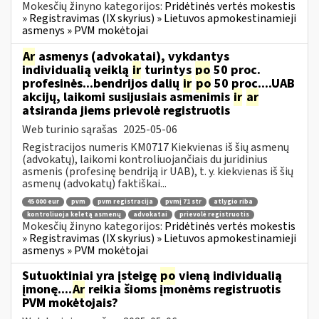
Mokesčių žinyno kategorijos:
Pridėtinės vertės mokestis
» Registravimas (IX skyrius) » Lietuvos apmokestinamieji
asmenys » PVM mokėtojai
Ar
asmenys (advokatai), vykdantys
individualią veiklą
ir
turintys
po
50 proc.
profesinės...bendrijos dalių
ir
po
50 proc....UAB
akcijų, laikomi susijusiais asmenimis
ir
ar
atsiranda jiems prievolė registruotis
Web turinio sąrašas
2025-05-06
Registracijos numeris KM0717 Kiekvienas iš šių asmenų
(advokatų), laikomi kontroliuojančiais du juridinius
asmenis (profesinę bendriją ir UAB), t. y. kiekvienas iš šių
asmenų (advokatų) faktiškai...
45 000 eur
pvm
pvm registracija
pvmį 71 str
atlygio riba
kontroliuoja keletą asmenų
advokatai
prievolė registruotis
Mokesčių žinyno kategorijos:
Pridėtinės vertės mokestis
» Registravimas (IX skyrius) » Lietuvos apmokestinamieji
asmenys » PVM mokėtojai
Sutuoktiniai yra įsteigę
po
vieną individualią
įmonę....
Ar
reikia šioms įmonėms registruotis
PVM mokėtojais?