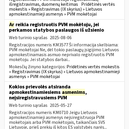
išregistravimas, duomenų keitimas
Pridėtinės vertės
mokestis » Registravimas (IX skyrius) » Lietuvos
apmokestinamieji asmenys » PVM mokėtojai
Ar
reikia registruotis PVM mokėtoju, jei
perkamos statybos paslaugos iš užsienio
Web turinio sąrašas
2025-08-06
Registracijos numeris KM3577 Ši informacija skelbiama:
PVM mokėtojai Ne, dėl tokio paslaugų įsigijimo Lietuvos
apmokestinamasis asmuo neprivalo registruotis PVM
mokėtoju. Jei statybos darbai...
Mokesčių žinyno kategorijos:
Pridėtinės vertės mokestis
» Registravimas (IX skyrius) » Lietuvos apmokestinamieji
asmenys » PVM mokėtojai
Kokios prievolės atsiranda
apmokestinamiesiems
asmenims
,
neįsiregistravusiems PVM
Web turinio sąrašas
2025-05-27
Registracijos numeris KM0710 Jeigu Lietuvos
apmokestinamieji asmenys neįsiregistruoja PVM
mokėtojais arba PVM mokėtojais, taikančiais SVS
Lietuvoje, prieš prekių iš kitos ES valstybės narės...