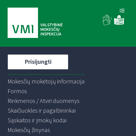
Prisijungti
Mokesčių mokėtojų informacija
Formos
Rinkmenos / Atviri duomenys
Skaičiuoklės ir pagalbininkai
Sąskaitos ir įmokų kodai
Mokesčių žinynas