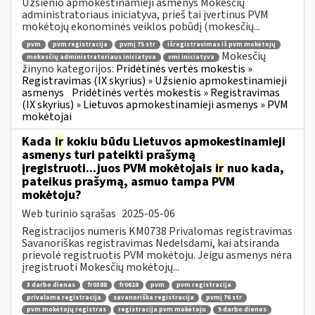
Užsienio apmokestinamieji asmenys Mokesčių
administratoriaus iniciatyva, prieš tai įvertinus PVM
mokėtojų ekonominės veiklos pobūdį (mokesčių...
pvm
pvm registracija
pvmį 75 str
išregistravimas iš pvm mokėtojų
Mokesčių
mokesčių administratoriaus iniciatyva
vmi iniciatyva
žinyno kategorijos:
Pridėtinės vertės mokestis »
Registravimas (IX skyrius) » Užsienio apmokestinamieji
asmenys
Pridėtinės vertės mokestis » Registravimas
(IX skyrius) » Lietuvos apmokestinamieji asmenys » PVM
mokėtojai
Kada
ir
kokiu būdu Lietuvos apmokestinamieji
asmenys turi pateikti prašymą
įregistruoti...juos PVM mokėtojais
ir
nuo kada,
pateikus prašymą, asmuo tampa PVM
mokėtoju?
Web turinio sąrašas
2025-05-06
Registracijos numeris KM0738 Privalomas registravimas
Savanoriškas registravimas Nedelsdami, kai atsiranda
prievolė registruotis PVM mokėtoju. Jeigu asmenys nėra
įregistruoti Mokesčių mokėtojų...
3 darbo dienas
fr0388
fr0618
pvm
pvm registracija
privaloma registracija
savanoriška registracija
pvmį 76 str
pvm mokėtojų registras
registracija pvm mokėtoju
5 darbo dienos