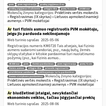
pvm
pvm registracija
prekių įsigijimas iš es
prekių įsigijimas iš užsienio
atlygio riba
pvmį 71-1 str
14 000 eur
Mokesčių žinyno kategorijos:
Pridėtinės vertės mokestis
» Registravimas (IX skyrius) » Lietuvos apmokestinamieji
asmenys » PVM mokėtojai
Ar
turi fizinis asmuo registruotis PVM mokėtoju,
jeigu jis parduoda nekilnojamojo
Web turinio sąrašas
2025-05-06
Registracijos numeris KM0720 Tais atvejais, kai fizinio
asmens sudaromi sandoriai, pvz., naujų butų, žemės
sklypų statybai ir kitokie pardavimai turi nuolatinumo
požymių (pvz., kai fizinis asmuo...
45 000 eur
pvm
žemės pardavimas
pvm registracija
pvmį 71 str
fizinis asmuo
atlygio riba
prievolė registruotis
atsitiktiniai sandoriai
nekilnojamojo turto pardavimas
Mokesčių žinyno kategorijos:
žemės statyboms pardavimas
Pridėtinės vertės mokestis » Registravimas (IX skyrius) »
Lietuvos apmokestinamieji asmenys » PVM mokėtojai
Ar
biudžetinei įstaigai, nevykdančiai
ekonominės veiklos, tačiau įsigyjančiai prekių
Web turinio sąrašas
2025-08-06