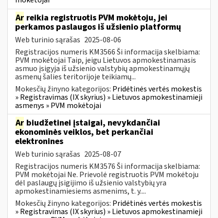
mokėtojai
Ar
reikia registruotis PVM mokėtoju, jei
perkamos paslaugos iš užsienio platformų
Web turinio sąrašas
2025-08-06
Registracijos numeris KM3566 Ši informacija skelbiama:
PVM mokėtojai Taip, jeigu Lietuvos apmokestinamasis
asmuo įsigyja iš užsienio valstybių apmokestinamųjų
asmenų šalies teritorijoje teikiamų...
Mokesčių žinyno kategorijos:
Pridėtinės vertės mokestis
» Registravimas (IX skyrius) » Lietuvos apmokestinamieji
asmenys » PVM mokėtojai
Ar
biudžetinei įstaigai, nevykdančiai
ekonominės veiklos, bet perkančiai
elektronines
Web turinio sąrašas
2025-08-07
Registracijos numeris KM3576 Ši informacija skelbiama:
PVM mokėtojai Ne. Prievolė registruotis PVM mokėtoju
dėl paslaugų įsigijimo iš užsienio valstybių yra
apmokestinamiesiems asmenims, t. y....
Mokesčių žinyno kategorijos:
Pridėtinės vertės mokestis
» Registravimas (IX skyrius) » Lietuvos apmokestinamieji