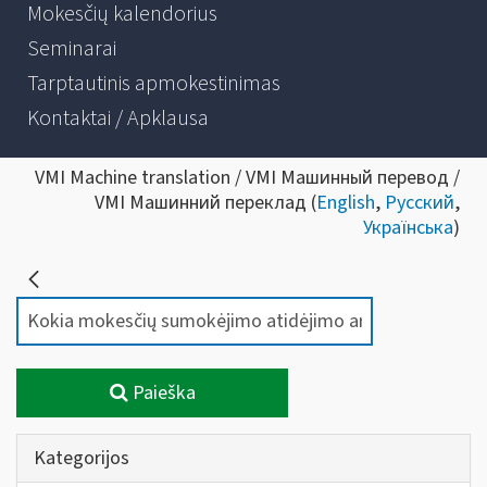
Mokesčių kalendorius
Seminarai
Tarptautinis apmokestinimas
Kontaktai / Apklausa
VMI Machine translation / VMI Машинный перевод /
VMI Машинний переклад (
English
,
Русский
,
Українська
)
Paieška
Kategorijos