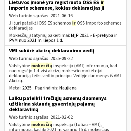
Lietuvos įmonė yra registruota OSS ES
ir
Importo schemose, kokias deklaracijas ji
Web turinio sąrašas
2021-06-16
Ji turi pateikti OSS ES schemos
ir
OSS Importo schemos
deklaracijas.
Mokesčių įstatymų pakeitimai:
MĮP 2021 » E-prekyba ir
PVM nuo 2021 m. liepos 1 d.
VMI sukūrė akcizų deklaravimo vedlį
Web turinio sąrašas
2025-09-22
Valstybinė
mokesčių
inspekcija (VMI) informuoja, kad
nuo rugsėjo 1 d. visi akcizų mokesčio mokėtojai
deklaraciją teiks vedlio principu. Vedlyje duomenys iš VMI
Akcizų...
Metai:
2025
Pagrindinis:
Naujiena
Laiku pateikti trečiųjų asmenų duomenys
užtikrina sklandų gyventojų pajamų
deklaravimą
Web turinio sąrašas
2021-02-02
Valstybinė
mokesčių
inspekcija (toliau – VMI),
informuoja, kad iki 2021 m. vasario 15 d. mokesčius