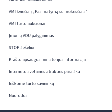
VMI kviečia į „Pasimatymą su mokesčiais“
VMI turto aukcionai
Įmonių VDU palyginimas
STOP šešėliui
Krašto apsaugos ministerijos informacija
Interneto svetainės atitikties paraiška
Ieškome turto savininkų
Nuorodos