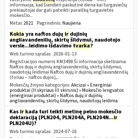
informuoja, kad šiandien paskutinė diena kai turgaviečių
prekiautojai dar gali pateikti paraišką turgavietės
mokesčio...
Metai:
2021
Pagrindinis:
Naujiena
Kokia
yra naftos dujų
ir
dujinių
angliavandenilių, skirtų šildymui, naudotojo
versle...leidimo išdavimo
tvarka
?
Web turinio sąrašas
2026-01-13
Registracijos numeris KM3498 Ši informacija skelbiama:
Naftos dujų ir dujinių angliavandenilių, skirtų šildymui,
naudotojų leidimai Naftos dujų ir dujinių angliavandenilių
(toliau – naftos dujos),...
Mokesčių žinyno kategorijos:
Akcizai » Energiniai
produktai (II skyriaus III skirsnis) » Mokesčio lengvatos
(energiniai produktai) » Naftos dujų ir dujinių
angliavandenilių, skirtų šildymui, naudotojų leidima
Kas
ir
kada turi teikti metinę pelno mokesčio
deklaraciją (PLN204, PLN204A, PLN204N...
ir
PLN204U)?
Web turinio sąrašas
2024-07-16