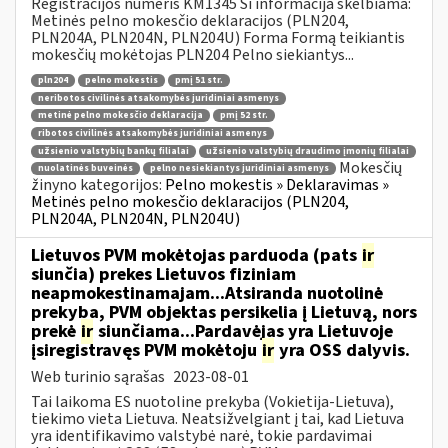
Registracijos numeris KM1345 Ši informacija skelbiama:
Metinės pelno mokesčio deklaracijos (PLN204,
PLN204A, PLN204N, PLN204U) Forma Formą teikiantis
mokesčių mokėtojas PLN204 Pelno siekiantys...
pln204
pelno mokestis
pmį 51 str.
neribotos civilinės atsakomybės juridiniai asmenys
metinė pelno mokesčio deklaracija
pmį 52 str.
ribotos civilinės atsakomybės juridiniai asmenys
užsienio valstybių bankų filialai
užsienio valstybių draudimo įmonių filialai
Mokesčių
nuolatinės buveinės
pelno nesiekiantys juridiniai asmenys
žinyno kategorijos:
Pelno mokestis » Deklaravimas »
Metinės pelno mokesčio deklaracijos (PLN204,
PLN204A, PLN204N, PLN204U)
Lietuvos PVM mokėtojas parduoda (pats
ir
siunčia) prekes Lietuvos fiziniam
neapmokestinamajam...Atsiranda nuotolinė
prekyba, PVM objektas persikelia į Lietuvą, nors
prekė
ir
siunčiama...Pardavėjas yra Lietuvoje
įsiregistravęs PVM mokėtoju
ir
yra OSS dalyvis.
Web turinio sąrašas
2023-08-01
Tai laikoma ES nuotoline prekyba (Vokietija-Lietuva),
tiekimo vieta Lietuva. Neatsižvelgiant į tai, kad Lietuva
yra identifikavimo valstybė narė, tokie pardavimai