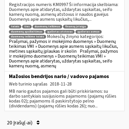
Registracijos numeris KM0997 Ši informacija skelbiama:
Duomenys apie atidarytas, uždarytas sąskaitas, seifo
kamerų nuomą, asmenų atstovus ir naudos gavėjus
Duomenys apie asmens sąskaitų likučius,...
teisės
ties
duomenų teikimas
finansų įstaiga
duomenų apsikeitimas
įgaliotas atstovas
įgaliotas asmuo
Mokesčių žinyno kategorijos:
duomenų teikimo teisės
Prašymai, pažymos ir mokėjimo duomenys » Duomenų
teikimas VMI » Duomenys apie asmens sąskaitų likučius,
metines sąskaitų įplaukas ir skolin
Prašymai, pažymos
ir mokėjimo duomenys » Duomenų teikimas VMI »
Duomenys apie atidarytas, uždarytas sąskaitas, seifo
kamerų nuomą, asmenų
Mažosios bendrijos nario / vadovo pajamos
Web turinio sąrašas
2018-11-28
MB nario gautos pajamos gali būti priskiriamos: su
darbo santykiais susijusioms pajamoms (pajamų rūšies
kodas 02); pajamoms iš paskirstytojo pelno
(dividendams) (pajamų rūšies kodas 26); nuo...
20 Įrašų(-ai)