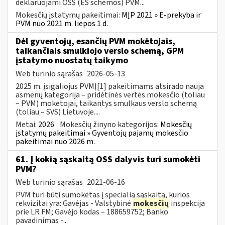
deklaruojami OSS (ES schemos) PVM...
Mokesčių įstatymų pakeitimai:
MĮP 2021 » E-prekyba ir
PVM nuo 2021 m. liepos 1 d.
Dėl gyventojų, esančių PVM mokėtojais,
taikančiais smulkiojo verslo schemą, GPM
įstatymo nuostatų taikymo
Web turinio sąrašas
2026-05-13
2025 m. įsigaliojus PVMĮ[1] pakeitimams atsirado nauja
asmenų kategorija – pridėtinės vertės mokesčio (toliau
– PVM) mokėtojai, taikantys smulkaus verslo schemą
(toliau – SVS) Lietuvoje....
Metai:
2026
Mokesčių žinyno kategorijos:
Mokesčių
įstatymų pakeitimai » Gyventojų pajamų mokesčio
pakeitimai nuo 2026 m.
61. Į kokią sąskaitą OSS dalyvis turi sumokėti
PVM?
Web turinio sąrašas
2021-06-16
PVM turi būti sumokėtas į specialią sąskaitą, kurios
rekvizitai yra: Gavėjas - Valstybinė
mokesčių
inspekcija
prie LR FM; Gavėjo kodas – 188659752; Banko
pavadinimas -...