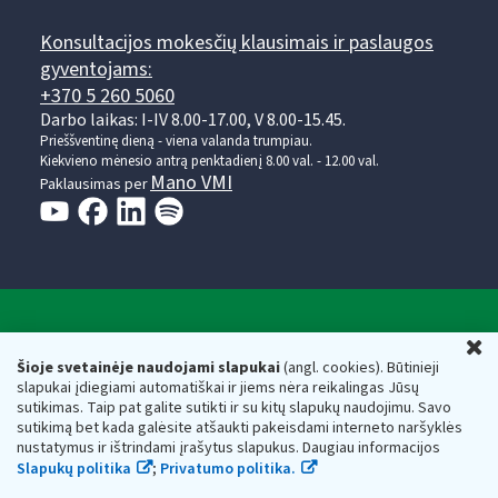
Konsultacijos mokesčių klausimais ir paslaugos
gyventojams:
+370 5 260 5060
Darbo laikas: I-IV 8.00-17.00, V 8.00-15.45.
Prieššventinę dieną - viena valanda trumpiau.
Kiekvieno mėnesio antrą penktadienį 8.00 val. - 12.00 val.
Mano VMI
Paklausimas per
Valstybinė mokesčių inspekcija prie Lietuvos
U
Respublikos finansų ministerijos
Šioje svetainėje naudojami slapukai
(angl. cookies). Būtinieji
slapukai įdiegiami automatiškai ir jiems nėra reikalingas Jūsų
Biudžetinė įstaiga. Juridinio asmens kodas — 188659752,
sutikimas. Taip pat galite sutikti ir su kitų slapukų naudojimu. Savo
adresas: Vasario 16-osios g. 14, 01107 Vilnius, Lietuva, el.paštas:
sutikimą bet kada galėsite atšaukti pakeisdami interneto naršyklės
vmi@vmi.lt
, E. pristatymo dėžutės adresas 188659752
nustatymus ir ištrindami įrašytus slapukus. Daugiau informacijos
Duomenys apie Valstybinę mokesčių inspekciją prie Lietuvos
Slapukų politika
;
Privatumo politika.
Respublikos finansų ministerijos kaupiami ir saugomi Juridinių
asmenų registre