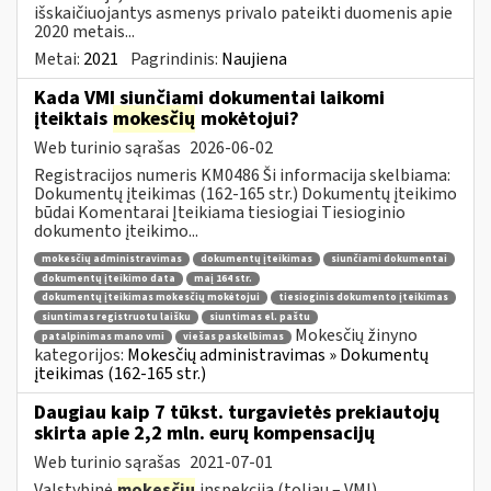
išskaičiuojantys asmenys privalo pateikti duomenis apie
2020 metais...
Metai:
2021
Pagrindinis:
Naujiena
Kada VMI siunčiami dokumentai laikomi
įteiktais
mokesčių
mokėtojui?
Web turinio sąrašas
2026-06-02
Registracijos numeris KM0486 Ši informacija skelbiama:
Dokumentų įteikimas (162-165 str.) Dokumentų įteikimo
būdai Komentarai Įteikiama tiesiogiai Tiesioginio
dokumento įteikimo...
mokesčių administravimas
dokumentų įteikimas
siunčiami dokumentai
dokumentų įteikimo data
maį 164 str.
dokumentų įteikimas mokesčių mokėtojui
tiesioginis dokumento įteikimas
siuntimas registruotu laišku
siuntimas el. paštu
Mokesčių žinyno
patalpinimas mano vmi
viešas paskelbimas
kategorijos:
Mokesčių administravimas » Dokumentų
įteikimas (162-165 str.)
Daugiau kaip 7 tūkst. turgavietės prekiautojų
skirta apie 2,2 mln. eurų kompensacijų
Web turinio sąrašas
2021-07-01
Valstybinė
mokesčių
inspekcija (toliau – VMI)