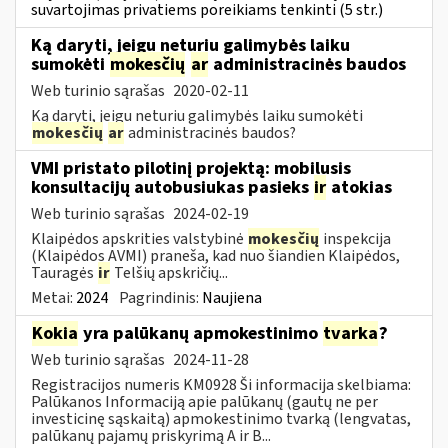
suvartojimas privatiems poreikiams tenkinti (5 str.)
Ką daryti, jeigu neturiu galimybės laiku
sumokėti
mokesčių
ar
administracinės baudos
Web turinio sąrašas
2020-02-11
Ką daryti, jeigu neturiu galimybės laiku sumokėti
mokesčių
ar
administracinės baudos?
VMI pristato pilotinį projektą: mobilusis
konsultacijų autobusiukas pasieks
ir
atokias
Web turinio sąrašas
2024-02-19
Klaipėdos apskrities valstybinė
mokesčių
inspekcija
(Klaipėdos AVMI) praneša, kad nuo šiandien Klaipėdos,
Tauragės
ir
Telšių apskričių...
Metai:
2024
Pagrindinis:
Naujiena
Kokia
yra palūkanų apmokestinimo
tvarka
?
Web turinio sąrašas
2024-11-28
Registracijos numeris KM0928 Ši informacija skelbiama:
Palūkanos Informaciją apie palūkanų (gautų ne per
investicinę sąskaitą) apmokestinimo tvarką (lengvatas,
palūkanų pajamų priskyrimą A ir B...