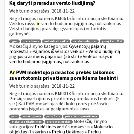
Ką daryti praradus verslo liudijimą?
Web turinio sąrašas
2018-11-22
Registracijos numeris KM0615 Ši informacija skelbiama:
Veiklos rūšys
ir
verslo liudijimo įsigijimas, nutraukimas
Verslo liudijimą praradęs gyventojas (neturintis
galimybės...
gpm
praradimas
individuali veikla
verslo liudijimas
gpmį 2 str 22 d
Mokesčių žinyno kategorijos:
Gyventojų pajamų
mokestis » Pajamos iš verslo/ veiklos » Verslo liudijimą
įsigijusio asmens pajamos (26 str.) » Veiklos rūšys ir
verslo liudijimo įsigijimas, nutraukimas
Ar
PVM mokėtojo prarastos prekės laikomos
suvartotomis privatiems poreikiams tenkinti
Web turinio sąrašas
2018-11-22
Registracijos numeris KM0013 Ši informacija skelbiama:
Prekių suvartojimas privatiems poreikiams tenkinti (5
str.) Kai PVM mokėtojas dėl kokių nors priežasčių
praranda įsigytas ar pasigamintas savo...
pvm
suvartojimas
pvmį 5 str
privatiems poreikiams
Mokesčių žinyno
atskaitos tikslinimas
prarastos prekės
kategorijos:
Pridėtinės vertės mokestis » Mokesčio
objektas (I skyrius) » Prekių tiekimas » Prekių