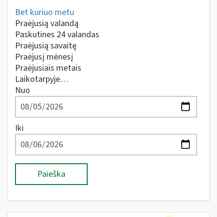
Bet kuriuo metu
Praėjusią valandą
Paskutines 24 valandas
Praėjusią savaitę
Praėjusį mėnesį
Praėjusiais metais
Laikotarpyje…
Nuo
Iki
Paieška