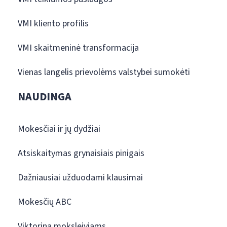
VMI kliento profilis
VMI skaitmeninė transformacija
Vienas langelis prievolėms valstybei sumokėti
NAUDINGA
Mokesčiai ir jų dydžiai
Atsiskaitymas grynaisiais pinigais
Dažniausiai užduodami klausimai
Mokesčių ABC
Viktorina moksleiviams