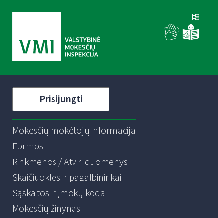
Prisijungti
Mokesčių mokėtojų informacija
Formos
Rinkmenos / Atviri duomenys
Skaičiuoklės ir pagalbininkai
Sąskaitos ir įmokų kodai
Mokesčių žinynas