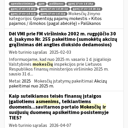
apmokestinimas
gpm
palūkanos
gpmį 17 str 1 d 19 p
gpmį 17 str 1 d 20 p
gpmį 17 str 1 d 20-1 p
gpmį 17 str 1 d 20-2 p
Mokesčių žinyno
gpmį 17 str 1 d 21 p
gpmį 17 str 1 d 22 p
kategorijos:
Gyventojų pajamų mokestis » Kitos
pajamos / išmokos (pagal abėcėlę) » Palūkanos
Dėl VMI prie FM viršininko 2002 m. rugpjūčio 30
d. įsakymo Nr. 255 pakeitimo (sumokėtų akcizų
grąžinimas dėl anglies dioksido dedamosios)
Web turinio sąrašas
2025-02-03
Informuojame, kad nuo 2025 m. vasario 1 d. įsigaliojo
Valstybinės
mokesčių
inspekcijos prie Lietuvos
Respublikos finansų ministerijos viršininko 2025 m.
sausio 31 d....
Metai:
2025
Mokesčių įstatymų pakeitimai:
Akcizų
pakeitimai nuo 2025 m.
Kaip suteikiamos teisės finansų įstaigos
įgaliotiems
asmenims
, teikiantiems
duomenis...savitarnos portalo
Mokesčių
ir
susijusių duomenų apsikeitimo posistemyje
TIES?
Web turinio sąrašas
2026-04-07