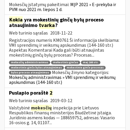
Mokesčių įstatymų pakeitimai:
MĮP 2021 » E-prekyba ir
PVM nuo 2021 m. liepos 1 d.
Kokia
yra mokestinių ginčų bylų proceso
atnaujinimo
tvarka
?
Web turinio sąrašas
2018-11-22
Registracijos numeris KM0761 Ši informacija skelbiama:
VMI sprendimų ir veiksmų apskundimas (144-160 str.)
Aspektas Komentarai Kada gali būti atnaujintas
mokestinių ginčų bylų procesas? Procesas...
mokesčių administravimas
mokestinis ginčas
maį 160 str.
mokestinio ginčo bylos atnaujinimas
mokestinio ginčo procesas
Mokesčių žinyno kategorijos:
bylos proceso atnaujinimas
Mokesčių administravimas » VMI sprendimų ir veiksmų
apskundimas (144-160 str.)
Puslapio poraštė
2
Web turinio sąrašas
2019-03-12
Valstybinė
mokesčių
inspekcija prie Lietuvos
Respublikos finansų ministerijos Biudžetinė įstaiga.
Juridinio asmens kodas — 188659752, adresas: Vasario
16-osios g. 14, 01107...