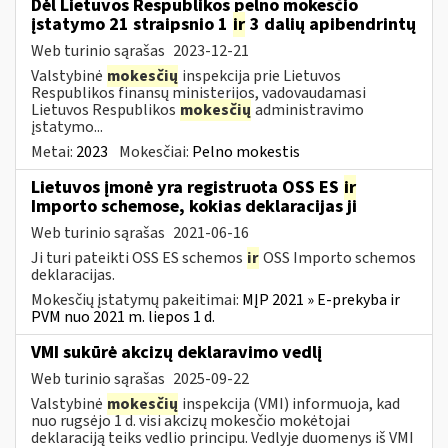
Dėl Lietuvos Respublikos pelno mokesčio
įstatymo 21 straipsnio 1
ir
3 dalių apibendrintų
Web turinio sąrašas
2023-12-21
Valstybinė
mokesčių
inspekcija prie Lietuvos
Respublikos finansų ministerijos, vadovaudamasi
Lietuvos Respublikos
mokesčių
administravimo
įstatymo...
Metai:
2023
Mokesčiai:
Pelno mokestis
Lietuvos įmonė yra registruota OSS ES
ir
Importo schemose, kokias deklaracijas ji
Web turinio sąrašas
2021-06-16
Ji turi pateikti OSS ES schemos
ir
OSS Importo schemos
deklaracijas.
Mokesčių įstatymų pakeitimai:
MĮP 2021 » E-prekyba ir
PVM nuo 2021 m. liepos 1 d.
VMI sukūrė akcizų deklaravimo vedlį
Web turinio sąrašas
2025-09-22
Valstybinė
mokesčių
inspekcija (VMI) informuoja, kad
nuo rugsėjo 1 d. visi akcizų mokesčio mokėtojai
deklaraciją teiks vedlio principu. Vedlyje duomenys iš VMI