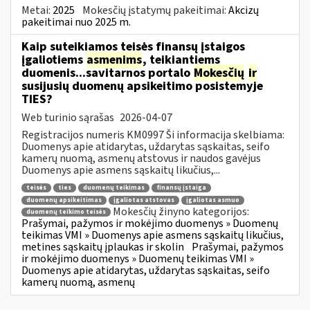
Metai:
2025
Mokesčių įstatymų pakeitimai:
Akcizų
pakeitimai nuo 2025 m.
Kaip suteikiamos teisės finansų įstaigos
įgaliotiems
asmenims
, teikiantiems
duomenis...savitarnos portalo
Mokesčių
ir
susijusių duomenų apsikeitimo posistemyje
TIES?
Web turinio sąrašas
2026-04-07
Registracijos numeris KM0997 Ši informacija skelbiama:
Duomenys apie atidarytas, uždarytas sąskaitas, seifo
kamerų nuomą, asmenų atstovus ir naudos gavėjus
Duomenys apie asmens sąskaitų likučius,...
teisės
ties
duomenų teikimas
finansų įstaiga
duomenų apsikeitimas
įgaliotas atstovas
įgaliotas asmuo
Mokesčių žinyno kategorijos:
duomenų teikimo teisės
Prašymai, pažymos ir mokėjimo duomenys » Duomenų
teikimas VMI » Duomenys apie asmens sąskaitų likučius,
metines sąskaitų įplaukas ir skolin
Prašymai, pažymos
ir mokėjimo duomenys » Duomenų teikimas VMI »
Duomenys apie atidarytas, uždarytas sąskaitas, seifo
kamerų nuomą, asmenų