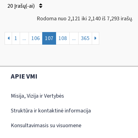
20 Įrašų(-ai)
Rodoma nuo 2,121 iki 2,140 iš 7,293 irašų.
1
...
106
107
108
...
365
APIE VMI
Misija, Vizija ir Vertybės
Struktūra ir kontaktinė informacija
Konsultavimasis su visuomene