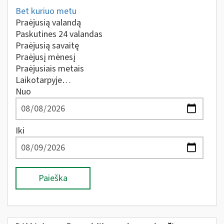
Bet kuriuo metu
Praėjusią valandą
Paskutines 24 valandas
Praėjusią savaitę
Praėjusį mėnesį
Praėjusiais metais
Laikotarpyje…
Nuo
Iki
Paieška