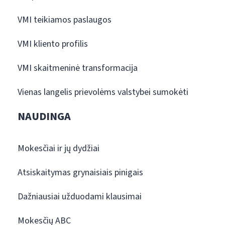
VMI teikiamos paslaugos
VMI kliento profilis
VMI skaitmeninė transformacija
Vienas langelis prievolėms valstybei sumokėti
NAUDINGA
Mokesčiai ir jų dydžiai
Atsiskaitymas grynaisiais pinigais
Dažniausiai užduodami klausimai
Mokesčių ABC