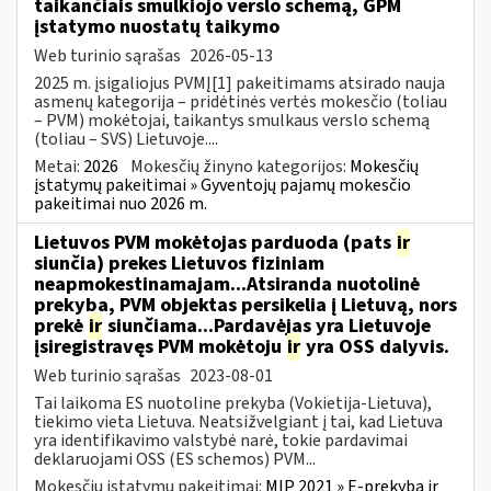
taikančiais smulkiojo verslo schemą, GPM
įstatymo nuostatų taikymo
Web turinio sąrašas
2026-05-13
2025 m. įsigaliojus PVMĮ[1] pakeitimams atsirado nauja
asmenų kategorija – pridėtinės vertės mokesčio (toliau
– PVM) mokėtojai, taikantys smulkaus verslo schemą
(toliau – SVS) Lietuvoje....
Metai:
2026
Mokesčių žinyno kategorijos:
Mokesčių
įstatymų pakeitimai » Gyventojų pajamų mokesčio
pakeitimai nuo 2026 m.
Lietuvos PVM mokėtojas parduoda (pats
ir
siunčia) prekes Lietuvos fiziniam
neapmokestinamajam...Atsiranda nuotolinė
prekyba, PVM objektas persikelia į Lietuvą, nors
prekė
ir
siunčiama...Pardavėjas yra Lietuvoje
įsiregistravęs PVM mokėtoju
ir
yra OSS dalyvis.
Web turinio sąrašas
2023-08-01
Tai laikoma ES nuotoline prekyba (Vokietija-Lietuva),
tiekimo vieta Lietuva. Neatsižvelgiant į tai, kad Lietuva
yra identifikavimo valstybė narė, tokie pardavimai
deklaruojami OSS (ES schemos) PVM...
Mokesčių įstatymų pakeitimai:
MĮP 2021 » E-prekyba ir