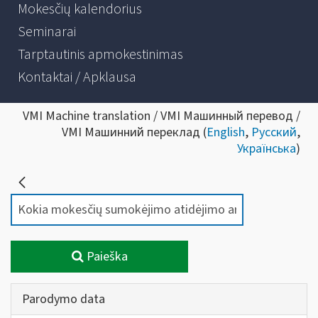
Mokesčių kalendorius
Seminarai
Tarptautinis apmokestinimas
Kontaktai / Apklausa
VMI Machine translation / VMI Машинный перевод /
VMI Машинний переклад (
English
,
Русский
,
Українська
)
Paieška
Parodymo data