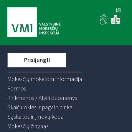
Prisijungti
Mokesčių mokėtojų informacija
Formos
Rinkmenos / Atviri duomenys
Skaičiuoklės ir pagalbininkai
Sąskaitos ir įmokų kodai
Mokesčių žinynas