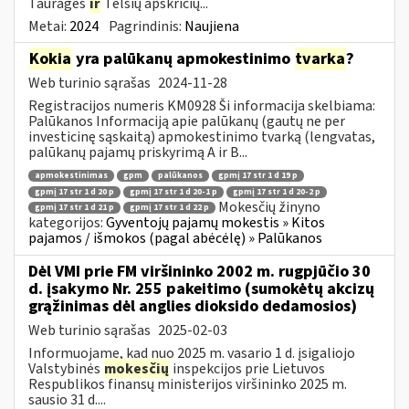
Tauragės
ir
Telšių apskričių...
Metai:
2024
Pagrindinis:
Naujiena
Kokia
yra palūkanų apmokestinimo
tvarka
?
Web turinio sąrašas
2024-11-28
Registracijos numeris KM0928 Ši informacija skelbiama:
Palūkanos Informaciją apie palūkanų (gautų ne per
investicinę sąskaitą) apmokestinimo tvarką (lengvatas,
palūkanų pajamų priskyrimą A ir B...
apmokestinimas
gpm
palūkanos
gpmį 17 str 1 d 19 p
gpmį 17 str 1 d 20 p
gpmį 17 str 1 d 20-1 p
gpmį 17 str 1 d 20-2 p
Mokesčių žinyno
gpmį 17 str 1 d 21 p
gpmį 17 str 1 d 22 p
kategorijos:
Gyventojų pajamų mokestis » Kitos
pajamos / išmokos (pagal abėcėlę) » Palūkanos
Dėl VMI prie FM viršininko 2002 m. rugpjūčio 30
d. įsakymo Nr. 255 pakeitimo (sumokėtų akcizų
grąžinimas dėl anglies dioksido dedamosios)
Web turinio sąrašas
2025-02-03
Informuojame, kad nuo 2025 m. vasario 1 d. įsigaliojo
Valstybinės
mokesčių
inspekcijos prie Lietuvos
Respublikos finansų ministerijos viršininko 2025 m.
sausio 31 d....