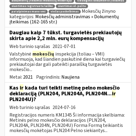
dokumentų įteikimas mokesčių mokėtojui
tiesioginis dokumento įteikimas
siuntimas registruotu laišku
siuntimas el. paštu
Mokesčių žinyno
patalpinimas mano vmi
viešas paskelbimas
kategorijos:
Mokesčių administravimas » Dokumentų
įteikimas (162-165 str.)
Daugiau kaip 7 tūkst. turgavietės prekiautojų
skirta apie 2,2 mln. eurų kompensacijų
Web turinio sąrašas
2021-07-01
Valstybinė
mokesčių
inspekcija (toliau – VMI)
informuoja, kad šiandien paskutinė diena kai turgaviečių
prekiautojai dar gali pateikti paraišką turgavietės
mokesčio...
Metai:
2021
Pagrindinis:
Naujiena
Kas
ir
kada turi teikti metinę pelno mokesčio
deklaraciją (PLN204, PLN204A, PLN204N...
ir
PLN204U)?
Web turinio sąrašas
2024-07-16
Registracijos numeris KM1345 Ši informacija skelbiama:
Metinės pelno mokesčio deklaracijos (PLN204,
PLN204A, PLN204N, PLN204U) Forma Formą teikiantis
mokesčių mokėtojas PLN204 Pelno siekiantys...