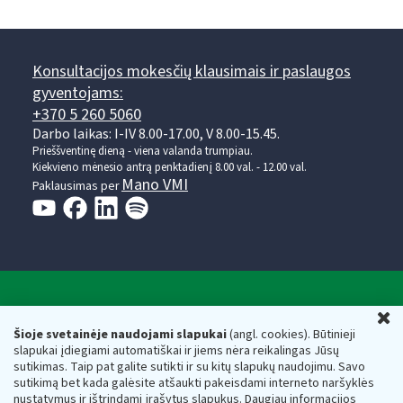
Konsultacijos mokesčių klausimais ir paslaugos
gyventojams:
+370 5 260 5060
Darbo laikas: I-IV 8.00-17.00, V 8.00-15.45.
Prieššventinę dieną - viena valanda trumpiau.
Kiekvieno mėnesio antrą penktadienį 8.00 val. - 12.00 val.
Mano VMI
Paklausimas per
Valstybinė mokesčių inspekcija prie Lietuvos
U
Respublikos finansų ministerijos
Šioje svetainėje naudojami slapukai
(angl. cookies). Būtinieji
slapukai įdiegiami automatiškai ir jiems nėra reikalingas Jūsų
Biudžetinė įstaiga. Juridinio asmens kodas — 188659752,
sutikimas. Taip pat galite sutikti ir su kitų slapukų naudojimu. Savo
adresas: Vasario 16-osios g. 14, 01107 Vilnius, Lietuva, el.paštas:
sutikimą bet kada galėsite atšaukti pakeisdami interneto naršyklės
vmi@vmi.lt
, E. pristatymo dėžutės adresas 188659752
nustatymus ir ištrindami įrašytus slapukus. Daugiau informacijos