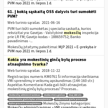
PVM nuo 2021 m. liepos 1 d.
61. Į kokią sąskaitą OSS dalyvis turi sumokėti
PVM?
Web turinio sąrašas
2021-06-16
PVM turi būti sumokėtas į specialią sąskaitą, kurios
rekvizitai yra: Gavėjas - Valstybinė
mokesčių
inspekcija
prie LR FM; Gavėjo kodas – 188659752; Banko
pavadinimas -...
Mokesčių įstatymų pakeitimai:
MĮP 2021 » E-prekyba ir
PVM nuo 2021 m. liepos 1 d.
Kokia
yra mokestinių ginčų bylų proceso
atnaujinimo
tvarka
?
Web turinio sąrašas
2018-11-22
Registracijos numeris KM0761 Ši informacija skelbiama:
VMI sprendimų ir veiksmų apskundimas (144-160 str.)
Aspektas Komentarai Kada gali būti atnaujintas
mokestinių ginčų bylų procesas? Procesas...
mokesčių administravimas
mokestinis ginčas
maį 160 str.
mokestinio ginčo bylos atnaujinimas
mokestinio ginčo procesas
Mokesčių žinyno kategorijos:
bylos proceso atnaujinimas
Mokesčių administravimas » VMI sprendimų ir veiksmų