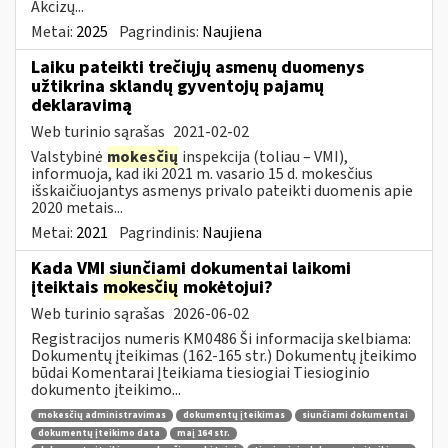
Akcizų...
Metai:
2025
Pagrindinis:
Naujiena
Laiku pateikti trečiųjų asmenų duomenys
užtikrina sklandų gyventojų pajamų
deklaravimą
Web turinio sąrašas
2021-02-02
Valstybinė
mokesčių
inspekcija (toliau – VMI),
informuoja, kad iki 2021 m. vasario 15 d. mokesčius
išskaičiuojantys asmenys privalo pateikti duomenis apie
2020 metais...
Metai:
2021
Pagrindinis:
Naujiena
Kada VMI siunčiami dokumentai laikomi
įteiktais
mokesčių
mokėtojui?
Web turinio sąrašas
2026-06-02
Registracijos numeris KM0486 Ši informacija skelbiama:
Dokumentų įteikimas (162-165 str.) Dokumentų įteikimo
būdai Komentarai Įteikiama tiesiogiai Tiesioginio
dokumento įteikimo...
mokesčių administravimas
dokumentų įteikimas
siunčiami dokumentai
dokumentų įteikimo data
maį 164 str.