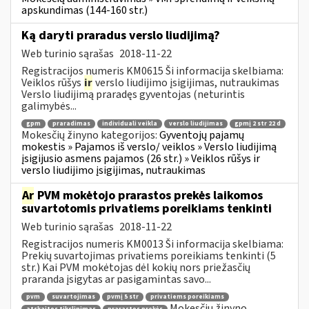
apskundimas (144-160 str.)
Ką daryti praradus verslo liudijimą?
Web turinio sąrašas
2018-11-22
Registracijos numeris KM0615 Ši informacija skelbiama:
Veiklos rūšys
ir
verslo liudijimo įsigijimas, nutraukimas
Verslo liudijimą praradęs gyventojas (neturintis
galimybės...
gpm
praradimas
individuali veikla
verslo liudijimas
gpmį 2 str 22 d
Mokesčių žinyno kategorijos:
Gyventojų pajamų
mokestis » Pajamos iš verslo/ veiklos » Verslo liudijimą
įsigijusio asmens pajamos (26 str.) » Veiklos rūšys ir
verslo liudijimo įsigijimas, nutraukimas
Ar
PVM mokėtojo prarastos prekės laikomos
suvartotomis privatiems poreikiams tenkinti
Web turinio sąrašas
2018-11-22
Registracijos numeris KM0013 Ši informacija skelbiama:
Prekių suvartojimas privatiems poreikiams tenkinti (5
str.) Kai PVM mokėtojas dėl kokių nors priežasčių
praranda įsigytas ar pasigamintas savo...
pvm
suvartojimas
pvmį 5 str
privatiems poreikiams
Mokesčių žinyno