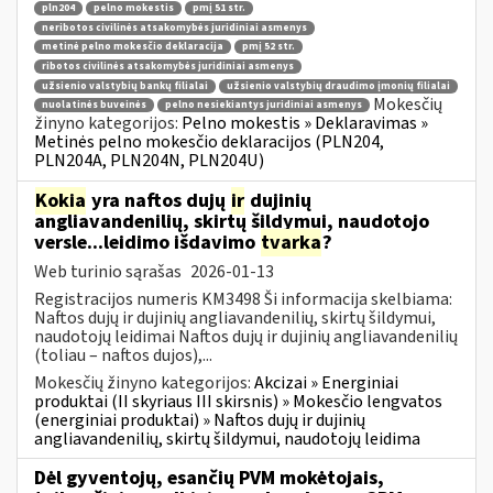
pln204
pelno mokestis
pmį 51 str.
neribotos civilinės atsakomybės juridiniai asmenys
metinė pelno mokesčio deklaracija
pmį 52 str.
ribotos civilinės atsakomybės juridiniai asmenys
užsienio valstybių bankų filialai
užsienio valstybių draudimo įmonių filialai
Mokesčių
nuolatinės buveinės
pelno nesiekiantys juridiniai asmenys
žinyno kategorijos:
Pelno mokestis » Deklaravimas »
Metinės pelno mokesčio deklaracijos (PLN204,
PLN204A, PLN204N, PLN204U)
Kokia
yra naftos dujų
ir
dujinių
angliavandenilių, skirtų šildymui, naudotojo
versle...leidimo išdavimo
tvarka
?
Web turinio sąrašas
2026-01-13
Registracijos numeris KM3498 Ši informacija skelbiama:
Naftos dujų ir dujinių angliavandenilių, skirtų šildymui,
naudotojų leidimai Naftos dujų ir dujinių angliavandenilių
(toliau – naftos dujos),...
Mokesčių žinyno kategorijos:
Akcizai » Energiniai
produktai (II skyriaus III skirsnis) » Mokesčio lengvatos
(energiniai produktai) » Naftos dujų ir dujinių
angliavandenilių, skirtų šildymui, naudotojų leidima
Dėl gyventojų, esančių PVM mokėtojais,