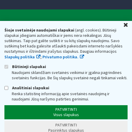
Valstybinė mokesčių inspekcija prie Lietuvos
U
Respublikos finansų ministerijos
Šioje svetainėje naudojami slapukai
(angl. cookies). Būtinieji
slapukai įdiegiami automatiškai ir jiems nėra reikalingas Jūsų
Biudžetinė įstaiga. Juridinio asmens kodas — 188659752,
sutikimas. Taip pat galite sutikti ir su kitų slapukų naudojimu. Savo
adresas: Vasario 16-osios g. 14, 01107 Vilnius, Lietuva, el.paštas:
sutikimą bet kada galėsite atšaukti pakeisdami interneto naršyklės
vmi@vmi.lt
, E. pristatymo dėžutės adresas 188659752
nustatymus ir ištrindami įrašytus slapukus. Daugiau informacijos
Duomenys apie Valstybinę mokesčių inspekciją prie Lietuvos
Slapukų politika
;
Privatumo politika.
Respublikos finansų ministerijos kaupiami ir saugomi Juridinių
asmenų registre
Būtinieji slapukai
Naudojami sklandžiam svetainės veikimui ir įgalina pagrindines
svetainės funkcijas. Be šių slapukų svetainė negali tinkamai veikti.
Analitiniai slapukai
Renka statistinę informaciją apie svetainės naudojimą ir
naudojami Jūsų naršymo patirties gerinimui.
PATVIRTINTI
Visus slapukus
PATVIRTINTI
Pasirinktus slapukus