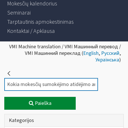
Mokesčių kalendorius
Seminarai
Tarptautinis apmokestinimas
Kontaktai / Apklausa
VMI Machine translation / VMI Машинный перевод /
VMI Машинний переклад (
English
,
Русский
,
Українська
)
Paieška
Kategorijos