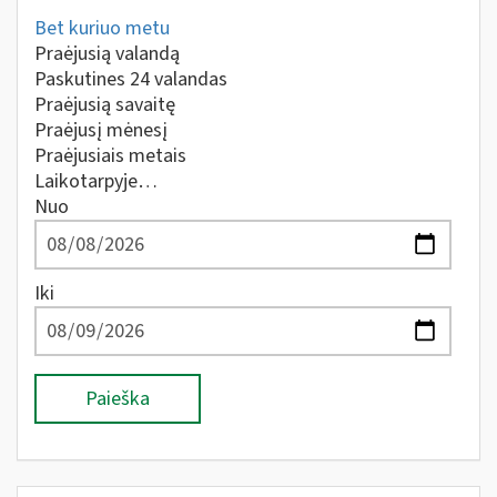
Bet kuriuo metu
Praėjusią valandą
Paskutines 24 valandas
Praėjusią savaitę
Praėjusį mėnesį
Praėjusiais metais
Laikotarpyje…
Nuo
Iki
Paieška