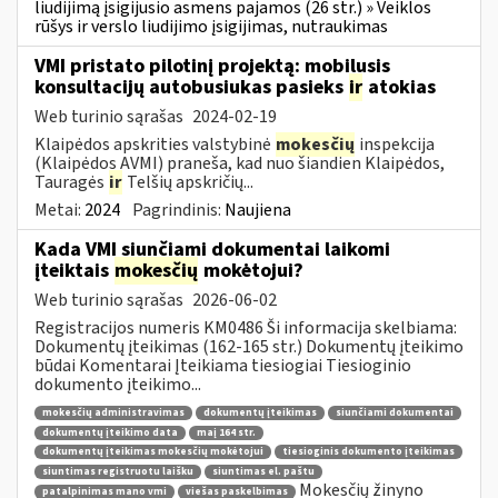
liudijimą įsigijusio asmens pajamos (26 str.) » Veiklos
rūšys ir verslo liudijimo įsigijimas, nutraukimas
VMI pristato pilotinį projektą: mobilusis
konsultacijų autobusiukas pasieks
ir
atokias
Web turinio sąrašas
2024-02-19
Klaipėdos apskrities valstybinė
mokesčių
inspekcija
(Klaipėdos AVMI) praneša, kad nuo šiandien Klaipėdos,
Tauragės
ir
Telšių apskričių...
Metai:
2024
Pagrindinis:
Naujiena
Kada VMI siunčiami dokumentai laikomi
įteiktais
mokesčių
mokėtojui?
Web turinio sąrašas
2026-06-02
Registracijos numeris KM0486 Ši informacija skelbiama:
Dokumentų įteikimas (162-165 str.) Dokumentų įteikimo
būdai Komentarai Įteikiama tiesiogiai Tiesioginio
dokumento įteikimo...
mokesčių administravimas
dokumentų įteikimas
siunčiami dokumentai
dokumentų įteikimo data
maį 164 str.
dokumentų įteikimas mokesčių mokėtojui
tiesioginis dokumento įteikimas
siuntimas registruotu laišku
siuntimas el. paštu
Mokesčių žinyno
patalpinimas mano vmi
viešas paskelbimas