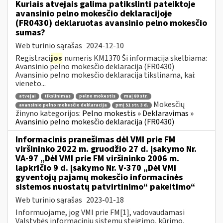
Kuriais atvejais galima patikslinti pateiktoje
avansinio pelno mokesčio deklaracijoje
(FR0430) deklaruotas avansinio pelno mokesčio
sumas?
Web turinio sąrašas
2024-12-10
Registraci
jos
numeris KM1370 Ši informacija skelbiama:
Avansinio pelno mokesčio deklaracija (FR0430)
Avansinio pelno mokesčio deklaracija tikslinama, kai:
vieneto...
atvejai
tikslinimas
pelno mokestis
maį 80 str.
Mokesčių
avansinio pelno mokesčio deklaracija
pmį 51 str. 3 d.
žinyno kategorijos:
Pelno mokestis » Deklaravimas »
Avansinio pelno mokesčio deklaracija (FR0430)
Informacinis pranešimas dėl VMI prie FM
viršininko 2022 m. gruodžio 27 d. įsakymo Nr.
VA-97 „Dėl VMI prie FM viršininko 2006 m.
lapkričio 9 d. įsakymo Nr. V-370 „Dėl VMI
gyventojų pajamų mokesčio informacinės
sistemos nuostatų patvirtinimo“ pakeitimo“
Web turinio sąrašas
2023-01-18
Informuojame, jog VMI prie FM[1], vadovaudamasi
Valstybės informacinių sistemų steigimo, kūrimo,