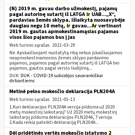
(N) 2019 m. gavau darbo užmokestį, pajamų
pagal autorinę sutartį iš LATGA
ir
UAB...„X“,
pardaviau žemės sklypą, išlaikytą nuosavybėje
daugiau negu 10 metų,
ir
gavau...
Ar
vertinant
2019 m. gautas apmokestinamąsias pajamas
visos šios pajamos bus į jas
Web turinio sąrašas
2021-03-29
Ne. Apskaičiuojant nustatytą ribą nebus įskaičiuojamos
neapmokestinamosios žemės sklypo pardavimo
pajamos, pajamos pagal autorinę sutartį iš LATGA bei
pajamos, gautos pagal verslo liudijimą....
DUK:
DUK - COVID-19 subsidijos savarankiškai
dirbantiems
Metinė pelno mokesčio deklaracija PLN204A
Web turinio sąrašas
2021-05-13
1.Kuri deklaracijos PLN204A versija pildoma už 2020
metų mokestinį laikotarpį? Už 2020 metų mokestinį
laikotarpį pildoma deklaracijos PLN204A, 7 versija.
2.Kada reikia pateikti deklaraciją PLN204A...
Dėl pridėtinės vertės mokesčio įstatymo
2