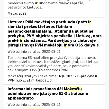
modernizavimo
ir
likvidavimo tvarkos aprašo,
patvirtinto Lietuvos...
Metai:
2023
Lietuvos PVM mokėtojas parduoda (pats
ir
siunčia) prekes Lietuvos fiziniam
neapmokestinamajam...Atsiranda nuotolinė
prekyba, PVM objektas persikelia į Lietuvą, nors
prekė
ir
siunčiama...Pardavėjas yra Lietuvoje
įsiregistravęs PVM mokėtoju
ir
yra OSS dalyvis.
Web turinio sąrašas
2023-08-01
Tai laikoma ES nuotoline prekyba (Vokietija-Lietuva),
tiekimo vieta Lietuva. Neatsižvelgiant į tai, kad Lietuva
yra identifikavimo valstybė narė, tokie pardavimai
deklaruojami OSS (ES schemos) PVM...
Mokesčių įstatymų pakeitimai:
MĮP 2021 » E-prekyba ir
PVM nuo 2021 m. liepos 1 d.
Informacinis pranešimas dėl
Mokesčių
administravimo įstatymo 61-3 straipsnio
apibendrinto
Web turinio sąrašas
2025-08-21