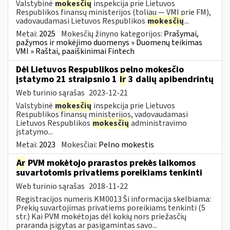
Valstybinė
mokesčių
inspekcija prie Lietuvos
Respublikos finansų ministerijos (toliau — VMI prie FM),
vadovaudamasi Lietuvos Respublikos
mokesčių
...
Metai:
2025
Mokesčių žinyno kategorijos:
Prašymai,
pažymos ir mokėjimo duomenys » Duomenų teikimas
VMI » Raštai, paaiškinimai Fintech
Dėl Lietuvos Respublikos pelno mokesčio
įstatymo 21 straipsnio 1
ir
3 dalių apibendrintų
Web turinio sąrašas
2023-12-21
Valstybinė
mokesčių
inspekcija prie Lietuvos
Respublikos finansų ministerijos, vadovaudamasi
Lietuvos Respublikos
mokesčių
administravimo
įstatymo...
Metai:
2023
Mokesčiai:
Pelno mokestis
Ar
PVM mokėtojo prarastos prekės laikomos
suvartotomis privatiems poreikiams tenkinti
Web turinio sąrašas
2018-11-22
Registracijos numeris KM0013 Ši informacija skelbiama:
Prekių suvartojimas privatiems poreikiams tenkinti (5
str.) Kai PVM mokėtojas dėl kokių nors priežasčių
praranda įsigytas ar pasigamintas savo...