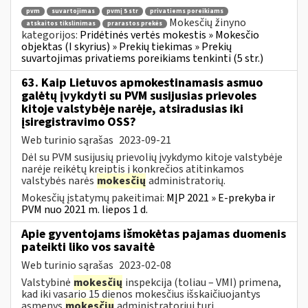
pvm
suvartojimas
pvmį 5 str
privatiems poreikiams
Mokesčių žinyno
atskaitos tikslinimas
prarastos prekės
kategorijos:
Pridėtinės vertės mokestis » Mokesčio
objektas (I skyrius) » Prekių tiekimas » Prekių
suvartojimas privatiems poreikiams tenkinti (5 str.)
63. Kaip Lietuvos apmokestinamasis asmuo
galėtų įvykdyti su PVM susijusias prievoles
kitoje valstybėje narėje, atsiradusias iki
įsiregistravimo OSS?
Web turinio sąrašas
2023-09-21
Dėl su PVM susijusių prievolių įvykdymo kitoje valstybėje
narėje reikėtų kreiptis į konkrečios atitinkamos
valstybės narės
mokesčių
administratorių.
Mokesčių įstatymų pakeitimai:
MĮP 2021 » E-prekyba ir
PVM nuo 2021 m. liepos 1 d.
Apie gyventojams išmokėtas pajamas duomenis
pateikti liko vos savaitė
Web turinio sąrašas
2023-02-08
Valstybinė
mokesčių
inspekcija (toliau – VMI) primena,
kad iki vasario 15 dienos mokesčius išskaičiuojantys
asmenys
mokesčių
administratoriui turi...