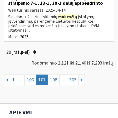
straipsnio 7-1, 13-1, 39-1 dalių apibendrinto
Web turinio sąrašas
2025-04-14
Siekdami užtikrinti sklandų
mokesčių
įstatymų
įgyvendinimą, parengėme Lietuvos Respublikos
pridėtinės vertės mokesčio įstatymo (toliau – PVM
įstatymas)...
Metai:
2025
20 Įrašų(-ai)
Rodoma nuo 2,121 iki 2,140 iš 7,293 irašų.
1
...
106
107
108
...
365
APIE VMI