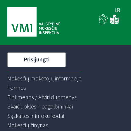
Prisijungti
Mokesčių mokėtojų informacija
Formos
Rinkmenos / Atviri duomenys
Skaičiuoklės ir pagalbininkai
Sąskaitos ir įmokų kodai
Mokesčių žinynas