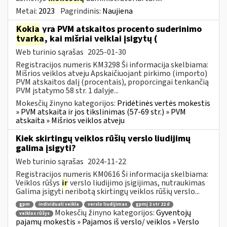
Metai:
2023
Pagrindinis:
Naujiena
Kokia
yra PVM atskaitos procento suderinimo
tvarka
, kai mišriai veiklai įsigytų (
Web turinio sąrašas
2025-01-30
Registracijos numeris KM3298 Ši informacija skelbiama:
Mišrios veiklos atveju Apskaičiuojant pirkimo (importo)
PVM atskaitos dalį (procentais), proporcingai tenkančią
PVM įstatymo 58 str. 1 dalyje...
Mokesčių žinyno kategorijos:
Pridėtinės vertės mokestis
» PVM atskaita ir jos tikslinimas (57-69 str.) » PVM
atskaita » Mišrios veiklos atveju
Kiek skirtingų veiklos rūšių verslo liudijimų
galima įsigyti?
Web turinio sąrašas
2024-11-22
Registracijos numeris KM0616 Ši informacija skelbiama:
Veiklos rūšys
ir
verslo liudijimo įsigijimas, nutraukimas
Galima įsigyti neribotą skirtingų veiklos rūšių verslo...
gpm
individuali veikla
verslo liudijimas
gpmį 2 str 22 d
Mokesčių žinyno kategorijos:
Gyventojų
veiklos rūšys
pajamų mokestis » Pajamos iš verslo/ veiklos » Verslo