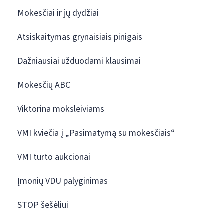
Mokesčiai ir jų dydžiai
Atsiskaitymas grynaisiais pinigais
Dažniausiai užduodami klausimai
Mokesčių ABC
Viktorina moksleiviams
VMI kviečia į „Pasimatymą su mokesčiais“
VMI turto aukcionai
Įmonių VDU palyginimas
STOP šešėliui