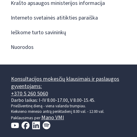
Krašto apsaugos ministerijos informacija
Interneto svetainės atitikties paraiška
Ieškome turto savininkų
Nuorodos
Konsultacijos mokesčių klausimais ir paslaugos
gyventojams:
+370 5 260 5060
Darbo laikas: I-IV 8.00-17.00, V 8.00-15.45.
Prieššventinę dieną - viena valanda trumpiau.
Kiekvieno mėnesio antrą penktadienį 8.00 val. - 12.00 val.
Mano VMI
Paklausimas per