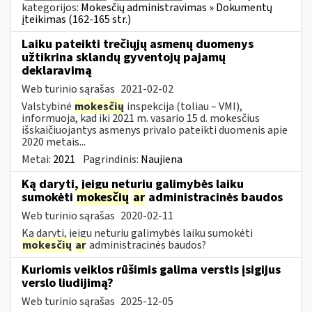
kategorijos:
Mokesčių administravimas » Dokumentų
įteikimas (162-165 str.)
Laiku pateikti trečiųjų asmenų duomenys
užtikrina sklandų gyventojų pajamų
deklaravimą
Web turinio sąrašas
2021-02-02
Valstybinė
mokesčių
inspekcija (toliau – VMI),
informuoja, kad iki 2021 m. vasario 15 d. mokesčius
išskaičiuojantys asmenys privalo pateikti duomenis apie
2020 metais...
Metai:
2021
Pagrindinis:
Naujiena
Ką daryti, jeigu neturiu galimybės laiku
sumokėti
mokesčių
ar
administracinės baudos
Web turinio sąrašas
2020-02-11
Ką daryti, jeigu neturiu galimybės laiku sumokėti
mokesčių
ar
administracinės baudos?
Kuriomis veiklos rūšimis galima verstis įsigijus
verslo liudijimą?
Web turinio sąrašas
2025-12-05