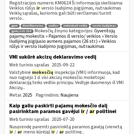
Registracijos numeris KM0624 Ši informacija skelbiama:
Veiklos rūšys
ir
verslo liudijimo įsigijimas, nutraukimas
Veiklų sąrašas, kuriomis gali būti verčiamasi turint
verslo...
gpm
klasifikatorius
veiklos
individuali veikla
verslo liudijimas
Mokesčių žinyno kategorijos:
Gyventojų
gpmį 2 str 22 d
pajamų mokestis » Pajamos iš verslo/ veiklos » Verslo
liudijimą įsigijusio asmens pajamos (26 str.) » Veiklos
rūšys ir verslo liudijimo įsigijimas, nutraukimas
VMI sukūrė akcizų deklaravimo vedlį
Web turinio sąrašas
2025-09-22
Valstybinė
mokesčių
inspekcija (VMI) informuoja, kad
nuo rugsėjo 1 d. visi akcizų mokesčio mokėtojai
deklaraciją teiks vedlio principu. Vedlyje duomenys iš VMI
Akcizų...
Metai:
2025
Pagrindinis:
Naujiena
Kaip galiu paskirti pajamų mokesčio dalį
pasirinktam paramos gavėjui
ir
/
ar
politinei
Web turinio sąrašas
2020-07-20
Nusprendę paremti pasirinktą paramos gavėją (vienetą
ir
/
ar
meno kūrėją)
ir
/
ar
politinę...