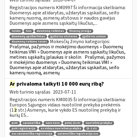
Registracijos numeris KM0997 Ši informacija skelbiama:
Duomenys apie atidarytas, uždarytas sąskaitas, seifo
kamerų nuomą, asmenų atstovus ir naudos gavėjus
Duomenys apie asmens sąskaitų likučius,...
teisės
ties
duomenų teikimas
finansų įstaiga
duomenų apsikeitimas
įgaliotas atstovas
įgaliotas asmuo
Mokesčių žinyno kategorijos:
duomenų teikimo teisės
Prašymai, pažymos ir mokėjimo duomenys » Duomenų
teikimas VMI » Duomenys apie asmens sąskaitų likučius,
metines sąskaitų įplaukas ir skolin
Prašymai, pažymos
ir mokėjimo duomenys » Duomenų teikimas VMI »
Duomenys apie atidarytas, uždarytas sąskaitas, seifo
kamerų nuomą, asmenų
Ar
privaloma taikyti 10 000 eurų ribą?
Web turinio sąrašas
2023-07-11
Registracijos numeris KM0035 Ši informacija skelbiama:
Europos Sąjungos vidaus nuotolinė prekyba prekėmis
(1
2
str.) Asmenys, kurie vykdo ES nuotolinę prekybą ir
kurių ES...
pvm
savanoriška
savo noru
pvmį 12 str
nuotolinė prekyba
pvm registracija
es vidaus nuotolinė prekyba
13-2 str
oss savanoriška registracija
savanoriška registracija oss