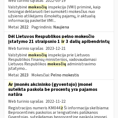
Web turinio sąrašas
2022-05-19
Valstybinė
mokesčių
inspekcija (VMI) priminė, kaip
teisingai deklaruoti bei sumokėti mokesčius nuo
užsienio atlikėjams išmokėtų pajamų, ir aktualią
informaciją paskelbė VMI...
Metai:
2022
Pagrindinis:
Naujiena
Dėl Lietuvos Respublikos pelno mokesčio
įstatymo 21 straipsnio 1
ir
3 dalių apibendrintų
Web turinio sąrašas
2023-12-21
Valstybinė
mokesčių
inspekcija prie Lietuvos
Respublikos finansų ministerijos, vadovaudamasi
Lietuvos Respublikos
mokesčių
administravimo
įstatymo...
Metai:
2023
Mokesčiai:
Pelno mokestis
Ar
įmonės akcininko (gyventojo) įmonei
suteikta paskola be procentų yra pajamos
natūra
Web turinio sąrašas
2022-11-22
Registracijos numeris KM044
2
Ši informacija skelbiama:
Beprocentinės paskolos ar lengvatinės palūkanos
Gyventojas, suteikdamas beprocentinę paskolą įmonei,