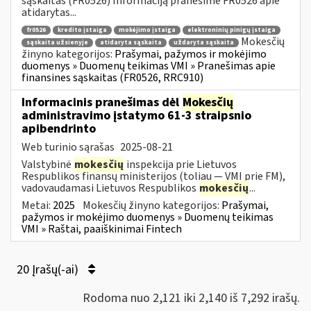
sąskaitas (FR0526) Informaciją pranešime FR0526 apie
atidarytas...
fr0526
kredito įstaiga
mokėjimo įstaiga
elektroninių pinigų įstaiga
Mokesčių
sąskaita užsienyje
atidaryta sąskaita
uždaryta sąskaita
žinyno kategorijos:
Prašymai, pažymos ir mokėjimo
duomenys » Duomenų teikimas VMI » Pranešimas apie
finansines sąskaitas (FR0526, RRC910)
Informacinis pranešimas dėl
Mokesčių
administravimo įstatymo 61-3 straipsnio
apibendrinto
Web turinio sąrašas
2025-08-21
Valstybinė
mokesčių
inspekcija prie Lietuvos
Respublikos finansų ministerijos (toliau — VMI prie FM),
vadovaudamasi Lietuvos Respublikos
mokesčių
...
Metai:
2025
Mokesčių žinyno kategorijos:
Prašymai,
pažymos ir mokėjimo duomenys » Duomenų teikimas
VMI » Raštai, paaiškinimai Fintech
20 Įrašų(-ai)
Rodoma nuo 2,121 iki 2,140 iš 7,292 irašų.