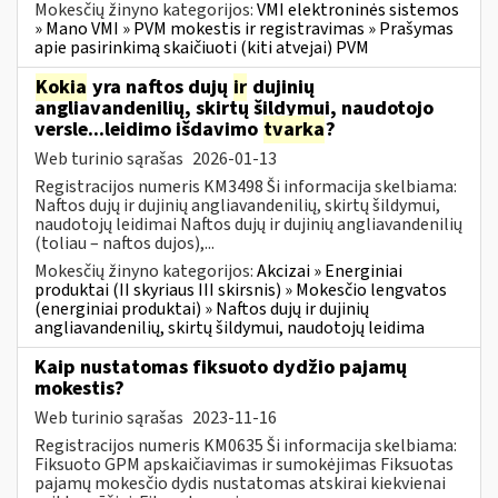
Mokesčių žinyno kategorijos:
VMI elektroninės sistemos
» Mano VMI » PVM mokestis ir registravimas » Prašymas
apie pasirinkimą skaičiuoti (kiti atvejai) PVM
Kokia
yra naftos dujų
ir
dujinių
angliavandenilių, skirtų šildymui, naudotojo
versle...leidimo išdavimo
tvarka
?
Web turinio sąrašas
2026-01-13
Registracijos numeris KM3498 Ši informacija skelbiama:
Naftos dujų ir dujinių angliavandenilių, skirtų šildymui,
naudotojų leidimai Naftos dujų ir dujinių angliavandenilių
(toliau – naftos dujos),...
Mokesčių žinyno kategorijos:
Akcizai » Energiniai
produktai (II skyriaus III skirsnis) » Mokesčio lengvatos
(energiniai produktai) » Naftos dujų ir dujinių
angliavandenilių, skirtų šildymui, naudotojų leidima
Kaip nustatomas fiksuoto dydžio pajamų
mokestis?
Web turinio sąrašas
2023-11-16
Registracijos numeris KM0635 Ši informacija skelbiama:
Fiksuoto GPM apskaičiavimas ir sumokėjimas Fiksuotas
pajamų mokesčio dydis nustatomas atskirai kiekvienai