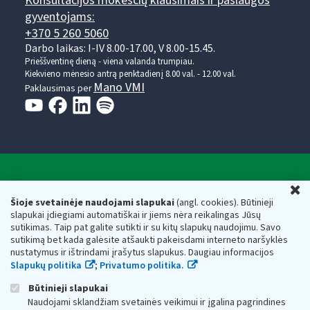
Konsultacijos mokesčių klausimais ir paslaugos
gyventojams:
+370 5 260 5060
Darbo laikas: I-IV 8.00-17.00, V 8.00-15.45.
Prieššventinę dieną - viena valanda trumpiau.
Kiekvieno mėnesio antrą penktadienį 8.00 val. - 12.00 val.
Mano VMI
Paklausimas per
Valstybinė mokesčių inspekcija prie Lietuvos
U
Respublikos finansų ministerijos
Šioje svetainėje naudojami slapukai
(angl. cookies). Būtinieji
slapukai įdiegiami automatiškai ir jiems nėra reikalingas Jūsų
Biudžetinė įstaiga. Juridinio asmens kodas — 188659752,
sutikimas. Taip pat galite sutikti ir su kitų slapukų naudojimu. Savo
adresas: Vasario 16-osios g. 14, 01107 Vilnius, Lietuva, el.paštas:
sutikimą bet kada galėsite atšaukti pakeisdami interneto naršyklės
vmi@vmi.lt
, E. pristatymo dėžutės adresas 188659752
nustatymus ir ištrindami įrašytus slapukus. Daugiau informacijos
Duomenys apie Valstybinę mokesčių inspekciją prie Lietuvos
Slapukų politika
;
Privatumo politika.
Respublikos finansų ministerijos kaupiami ir saugomi Juridinių
asmenų registre
Būtinieji slapukai
Naudojami sklandžiam svetainės veikimui ir įgalina pagrindines