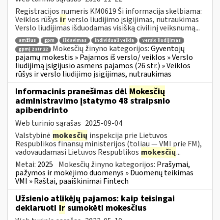
Registracijos numeris KM0619 Ši informacija skelbiama:
Veiklos rūšys
ir
verslo liudijimo įsigijimas, nutraukimas
Verslo liudijimas išduodamas visišką civilinį veiksnumą...
amžius
gpm
išdavimas
individuali veikla
verslo liudijimas
Mokesčių žinyno kategorijos:
Gyventojų
gpmį 2 str 22
pajamų mokestis » Pajamos iš verslo/ veiklos » Verslo
liudijimą įsigijusio asmens pajamos (26 str.) » Veiklos
rūšys ir verslo liudijimo įsigijimas, nutraukimas
Informacinis pranešimas dėl
Mokesčių
administravimo įstatymo 48 straipsnio
apibendrinto
Web turinio sąrašas
2025-09-04
Valstybinė
mokesčių
inspekcija prie Lietuvos
Respublikos finansų ministerijos (toliau — VMI prie FM),
vadovaudamasi Lietuvos Respublikos
mokesčių
...
Metai:
2025
Mokesčių žinyno kategorijos:
Prašymai,
pažymos ir mokėjimo duomenys » Duomenų teikimas
VMI » Raštai, paaiškinimai Fintech
Užsienio atlikėjų pajamos: kaip teisingai
deklaruoti
ir
sumokėti mokesčius