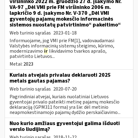
viršininko 2022 m. gruodžio 27 d. įsakymo Nr.
VA-97 „Dėl VMI prie FM viršininko 2006 m.
lapkričio 9 d. įsakymo Nr. V-370 „Dėl VMI
gyventojų pajamų mokesčio informacinės
sistemos nuostatų patvirtinimo“ pakeitimo“
Web turinio sąrašas
2023-01-18
Informuojame, jog VMI prie FM[1], vadovaudamasi
Valstybės informacinių sistemų steigimo, kūrimo,
modernizavimo
ir
likvidavimo tvarkos aprašo,
patvirtinto Lietuvos...
Metai:
2023
Kuriais atvejais privalau deklaruoti 2025
metais gautas pajamas?
Web turinio sąrašas
2020-07-20
Pagrindiniai atvejai, kuriais nuolatiniai Lietuvos
gyventojai privalo pateikti metinę pajamų mokesčio
deklaraciją (GPM311 forma) yra šie: dėl metinio
neapmokestinamojo pajamų dydžio perskaičiavimo...
Nuo kurio amžiaus gyventojui galima išduoti
verslo liudijimą?
Web turinio sąrašas
2018-11-22