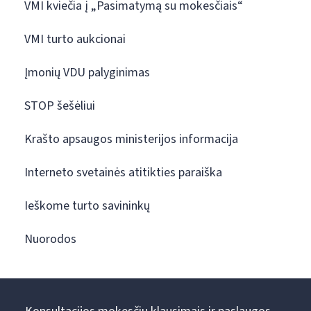
VMI kviečia į „Pasimatymą su mokesčiais“
VMI turto aukcionai
Įmonių VDU palyginimas
STOP šešėliui
Krašto apsaugos ministerijos informacija
Interneto svetainės atitikties paraiška
Ieškome turto savininkų
Nuorodos