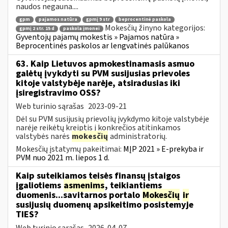
naudos negauna....
gpm
pajamos natūra
gpmį 9 str
beprocentinė paskola
Mokesčių žinyno kategorijos:
gpmį 2 str. 15 d
paskola įmonei
Gyventojų pajamų mokestis » Pajamos natūra »
Beprocentinės paskolos ar lengvatinės palūkanos
63. Kaip Lietuvos apmokestinamasis asmuo
galėtų įvykdyti su PVM susijusias prievoles
kitoje valstybėje narėje, atsiradusias iki
įsiregistravimo OSS?
Web turinio sąrašas
2023-09-21
Dėl su PVM susijusių prievolių įvykdymo kitoje valstybėje
narėje reikėtų kreiptis į konkrečios atitinkamos
valstybės narės
mokesčių
administratorių.
Mokesčių įstatymų pakeitimai:
MĮP 2021 » E-prekyba ir
PVM nuo 2021 m. liepos 1 d.
Kaip suteikiamos teisės finansų įstaigos
įgaliotiems
asmenims
, teikiantiems
duomenis...savitarnos portalo
Mokesčių
ir
susijusių duomenų apsikeitimo posistemyje
TIES?
Web turinio sąrašas
2026-04-07