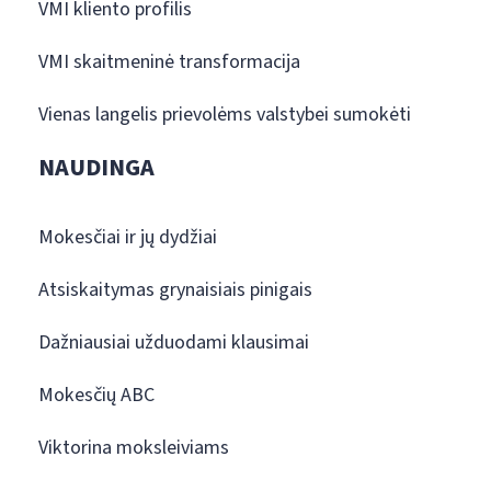
VMI kliento profilis
VMI skaitmeninė transformacija
Vienas langelis prievolėms valstybei sumokėti
NAUDINGA
Mokesčiai ir jų dydžiai
Atsiskaitymas grynaisiais pinigais
Dažniausiai užduodami klausimai
Mokesčių ABC
Viktorina moksleiviams