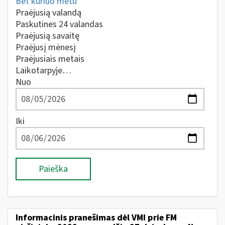
Bet kuriuo metu
Praėjusią valandą
Paskutines 24 valandas
Praėjusią savaitę
Praėjusį mėnesį
Praėjusiais metais
Laikotarpyje…
Nuo
Iki
Paieška
Informacinis pranešimas dėl VMI prie FM