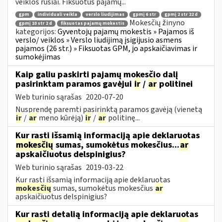
veiklos rūšiai. Fiksuotus pajamų...
gpm
individuali veikla
verslo liudijimas
gpmį 6 str
gpmį 2 str 22 d
Mokesčių žinyno
gpmį 10 str 2 d
fiksuotas pajamų mokestis
kategorijos:
Gyventojų pajamų mokestis » Pajamos iš
verslo/ veiklos » Verslo liudijimą įsigijusio asmens
pajamos (26 str.) » Fiksuotas GPM, jo apskaičiavimas ir
sumokėjimas
Kaip galiu paskirti pajamų mokesčio dalį
pasirinktam paramos gavėjui
ir
/
ar
politinei
Web turinio sąrašas
2020-07-20
Nusprendę paremti pasirinktą paramos gavėją (vienetą
ir
/
ar
meno kūrėją)
ir
/
ar
politinę...
Kur rasti išsamią informaciją apie deklaruotas
mokesčių
sumas, sumokėtus mokesčius...
ar
apskaičiuotus delspinigius?
Web turinio sąrašas
2019-03-22
Kur rasti išsamią informaciją apie deklaruotas
mokesčių
sumas, sumokėtus mokesčius
ar
apskaičiuotus delspinigius?
Kur rasti detalią informaciją apie deklaruotas