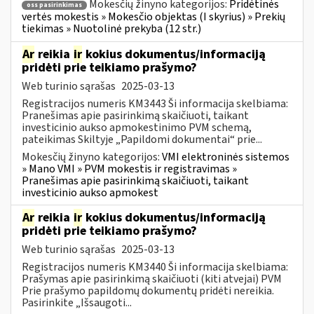
Mokesčių žinyno kategorijos:
Pridėtinės
oss pasirinkimas
vertės mokestis » Mokesčio objektas (I skyrius) » Prekių
tiekimas » Nuotolinė prekyba (12 str.)
Ar
reikia
ir
kokius dokumentus/informaciją
pridėti prie teikiamo prašymo?
Web turinio sąrašas
2025-03-13
Registracijos numeris KM3443 Ši informacija skelbiama:
Pranešimas apie pasirinkimą skaičiuoti, taikant
investicinio aukso apmokestinimo PVM schemą,
pateikimas Skiltyje „Papildomi dokumentai“ prie...
Mokesčių žinyno kategorijos:
VMI elektroninės sistemos
» Mano VMI » PVM mokestis ir registravimas »
Pranešimas apie pasirinkimą skaičiuoti, taikant
investicinio aukso apmokest
Ar
reikia
ir
kokius dokumentus/informaciją
pridėti prie teikiamo prašymo?
Web turinio sąrašas
2025-03-13
Registracijos numeris KM3440 Ši informacija skelbiama:
Prašymas apie pasirinkimą skaičiuoti (kiti atvejai) PVM
Prie prašymo papildomų dokumentų pridėti nereikia.
Pasirinkite „Išsaugoti...