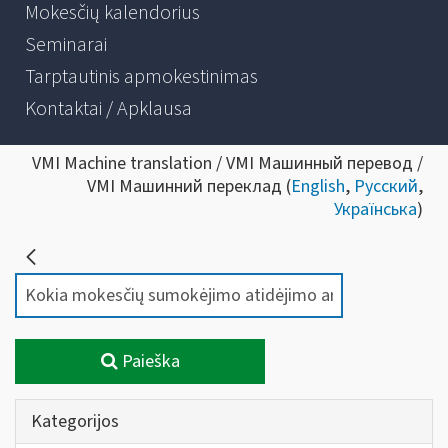
Mokesčių kalendorius
Seminarai
Tarptautinis apmokestinimas
Kontaktai / Apklausa
VMI Machine translation / VMI Машинный перевод /
VMI Машинний переклад (
English
,
Русский
,
Українська
)
Paieška
Kategorijos