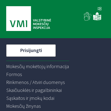
Prisijungti
Mokesčių mokėtojų informacija
Formos
Rinkmenos / Atviri duomenys
Skaičiuoklės ir pagalbininkai
Sąskaitos ir įmokų kodai
Mokesčių žinynas