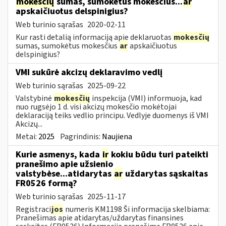
mokesčių
sumas, sumokėtus mokesčius...
ar
apskaičiuotus delspinigius?
Web turinio sąrašas
2020-02-11
Kur rasti detalią informaciją apie deklaruotas
mokesčių
sumas, sumokėtus mokesčius
ar
apskaičiuotus
delspinigius?
VMI sukūrė akcizų deklaravimo vedlį
Web turinio sąrašas
2025-09-22
Valstybinė
mokesčių
inspekcija (VMI) informuoja, kad
nuo rugsėjo 1 d. visi akcizų mokesčio mokėtojai
deklaraciją teiks vedlio principu. Vedlyje duomenys iš VMI
Akcizų...
Metai:
2025
Pagrindinis:
Naujiena
Kurie asmenys, kada
ir
kokiu būdu turi pateikti
pranešimo apie užsienio
valstybėse...atidarytas
ar
uždarytas sąskaitas
FR0526 formą?
Web turinio sąrašas
2025-11-17
Registraci
jos
numeris KM1198 Ši informacija skelbiama:
Pranešimas apie atidarytas/uždarytas finansines