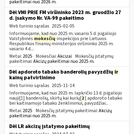
pakeitimai nuo 2026 m.
Dėl VMI PRIE FM viršininko 2023 m. gruodžio 27
d. įsakymo Nr. VA-99 pakeitimo
Web turinio sąrašas
2025-02-05
Informuojame, kad nuo 2025 m. vasario 5 d. įsigaliojo
Valstybinės
mokesčių
inspekcijos prie Lietuvos
Respublikos finansų ministerijos viršininko 2025 m.
vasario 4 d....
Metai:
2025
Mokesčiai:
Akcizai
Mokesčių įstatymų
pakeitimai:
Akcizų pakeitimai nuo 2025 m.
Dėl apdoroto tabako banderolių pavyzdžių
ir
kainų patvirtinimo
Web turinio sąrašas
2025-11-14
Informuojame, kad nuo 2025 m. lapkričio 13 d. įsigaliojo
nauji[1] banderolių, skirtų kai kurių[
2
] apdoroto tabako
bei kaitinamojo tabako ženklinimui, pavyzdžiai...
Metai:
2025
Mokesčių įstatymų pakeitimai:
Akcizų
pakeitimai nuo 2025 m.
Dėl LR akcizų įstatymo pakeitimų