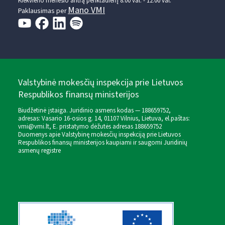
Kiekvieno mėnesio antrą penktadienį 8.00 val. - 12.00 val.
Mano VMI
Paklausimas per
Valstybinė mokesčių inspekcija prie Lietuvos
Respublikos finansų ministerijos
Biudžetinė įstaiga. Juridinio asmens kodas — 188659752,
adresas: Vasario 16-osios g. 14, 01107 Vilnius, Lietuva, el.paštas:
vmi@vmi.lt
, E. pristatymo dėžutės adresas 188659752
Duomenys apie Valstybinę mokesčių inspekciją prie Lietuvos
Respublikos finansų ministerijos kaupiami ir saugomi Juridinių
asmenų registre