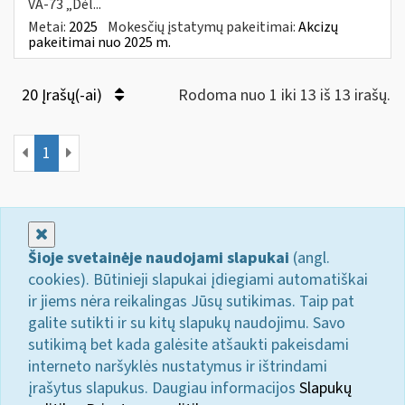
VA-73 „Dėl...
Metai:
2025
Mokesčių įstatymų pakeitimai:
Akcizų
pakeitimai nuo 2025 m.
20 Įrašų(-ai)
Rodoma nuo 1 iki 13 iš 13 irašų.
1
Uždaryti
Šioje svetainėje naudojami slapukai
(angl.
cookies). Būtinieji slapukai įdiegiami automatiškai
ir jiems nėra reikalingas Jūsų sutikimas. Taip pat
galite sutikti ir su kitų slapukų naudojimu. Savo
sutikimą bet kada galėsite atšaukti pakeisdami
interneto naršyklės nustatymus ir ištrindami
įrašytus slapukus. Daugiau informacijos
Slapukų