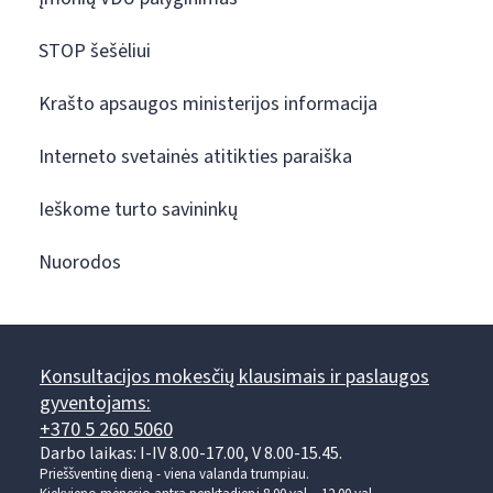
STOP šešėliui
Krašto apsaugos ministerijos informacija
Interneto svetainės atitikties paraiška
Ieškome turto savininkų
Nuorodos
Konsultacijos mokesčių klausimais ir paslaugos
gyventojams:
+370 5 260 5060
Darbo laikas: I-IV 8.00-17.00, V 8.00-15.45.
Prieššventinę dieną - viena valanda trumpiau.