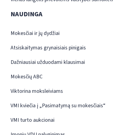
NAUDINGA
Mokesčiai ir jų dydžiai
Atsiskaitymas grynaisiais pinigais
Dažniausiai užduodami klausimai
Mokesčių ABC
Viktorina moksleiviams
VMI kviečia į „Pasimatymą su mokesčiais“
VMI turto aukcionai
Įmonių VDU palyginimas