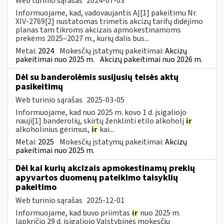
Web turinio sąrašas
2024-07-03
Informuojame, kad, vadovaujantis AĮ[1] pakeitimu Nr.
XIV-2769[2] nustatomas trimetis akcizų tarifų didėjimo
planas tam tikroms akcizais apmokestinamoms
prekėms 2025–2027 m., kurių dalis bus...
Metai:
2024
Mokesčių įstatymų pakeitimai:
Akcizų
pakeitimai nuo 2025 m.
Akcizų pakeitimai nuo 2026 m.
Dėl su banderolėmis susijusių teisės aktų
pasikeitimų
Web turinio sąrašas
2025-03-05
Informuojame, kad nuo 2025 m. kovo 1 d. įsigaliojo
nauji[1] banderolių, skirtų ženklinti etilo alkoholį
ir
alkoholinius gėrimus,
ir
kai...
Metai:
2025
Mokesčių įstatymų pakeitimai:
Akcizų
pakeitimai nuo 2025 m.
Dėl kai kurių akcizais apmokestinamų prekių
apyvartos duomenų pateikimo taisyklių
pakeitimo
Web turinio sąrašas
2025-12-01
Informuojame, kad buvo priimtas
ir
nuo 2025 m.
lapkričio 29 d. įsigaliojo Valstybinės mokesčių