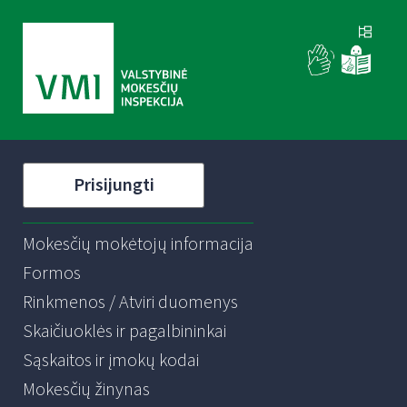
Prisijungti
Mokesčių mokėtojų informacija
Formos
Rinkmenos / Atviri duomenys
Skaičiuoklės ir pagalbininkai
Sąskaitos ir įmokų kodai
Mokesčių žinynas