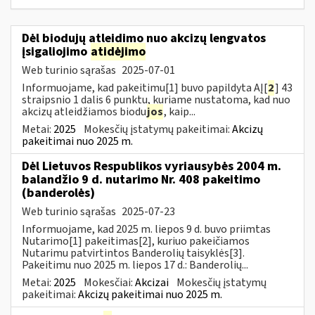
Dėl biodujų atleidimo nuo akcizų lengvatos
įsigaliojimo
atidėjimo
Web turinio sąrašas
2025-07-01
Informuojame, kad pakeitimu[1] buvo papildyta AĮ[
2
] 43
straipsnio 1 dalis 6 punktu, kuriame nustatoma, kad nuo
akcizų atleidžiamos biodu
jos
, kaip...
Metai:
2025
Mokesčių įstatymų pakeitimai:
Akcizų
pakeitimai nuo 2025 m.
Dėl Lietuvos Respublikos vyriausybės 2004 m.
balandžio 9 d. nutarimo Nr. 408 pakeitimo
(banderolės)
Web turinio sąrašas
2025-07-23
Informuojame, kad 2025 m. liepos 9 d. buvo priimtas
Nutarimo[1] pakeitimas[2], kuriuo pakeičiamos
Nutarimu patvirtintos Banderolių taisyklės[3].
Pakeitimu nuo 2025 m. liepos 17 d.: Banderolių...
Metai:
2025
Mokesčiai:
Akcizai
Mokesčių įstatymų
pakeitimai:
Akcizų pakeitimai nuo 2025 m.