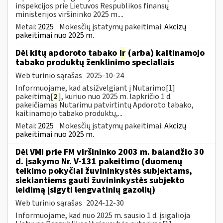
inspekcijos prie Lietuvos Respublikos finansų
ministerijos viršininko 2025 m....
Metai:
2025
Mokesčių įstatymų pakeitimai:
Akcizų
pakeitimai nuo 2025 m.
Dėl kitų apdoroto tabako
ir
(arba) kaitinamojo
tabako produktų ženklinimo specialiais
Web turinio sąrašas
2025-10-24
Informuojame, kad atsižvelgiant į Nutarimo[1]
pakeitimą[
2
], kuriuo nuo 2025 m. lapkričio 1 d.
pakeičiamas Nutarimu patvirtintų Apdoroto tabako,
kaitinamojo tabako produktų,...
Metai:
2025
Mokesčių įstatymų pakeitimai:
Akcizų
pakeitimai nuo 2025 m.
Dėl VMI prie FM viršininko 2003 m. balandžio 30
d. įsakymo Nr. V-131 pakeitimo (duomenų
teikimo pokyčiai žuvininkystės subjektams,
siekiantiems gauti žuvininkystės subjekto
leidimą įsigyti lengvatinių gazolių)
Web turinio sąrašas
2024-12-30
Informuojame, kad nuo 2025 m. sausio 1 d. įsigalioja