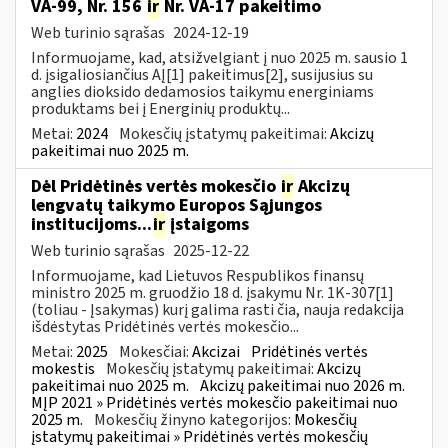
VA-99, Nr. 156
ir
Nr. VA-17 pakeitimo
Web turinio sąrašas
2024-12-19
Informuojame, kad, atsižvelgiant į nuo 2025 m. sausio 1
d. įsigaliosiančius AĮ[1] pakeitimus[2], susijusius su
anglies dioksido dedamosios taikymu energiniams
produktams bei į Energinių produktų...
Metai:
2024
Mokesčių įstatymų pakeitimai:
Akcizų
pakeitimai nuo 2025 m.
Dėl Pridėtinės vertės mokesčio
ir
Akcizų
lengvatų taikymo Europos Sąjungos
institucijoms...
ir
įstaigoms
Web turinio sąrašas
2025-12-22
Informuojame, kad Lietuvos Respublikos finansų
ministro 2025 m. gruodžio 18 d. įsakymu Nr. 1K-307[1]
(toliau - Įsakymas) kurį galima rasti čia, nauja redakcija
išdėstytas Pridėtinės vertės mokesčio...
Metai:
2025
Mokesčiai:
Akcizai
Pridėtinės vertės
mokestis
Mokesčių įstatymų pakeitimai:
Akcizų
pakeitimai nuo 2025 m.
Akcizų pakeitimai nuo 2026 m.
MĮP 2021 » Pridėtinės vertės mokesčio pakeitimai nuo
2025 m.
Mokesčių žinyno kategorijos:
Mokesčių
įstatymų pakeitimai » Pridėtinės vertės mokesčių