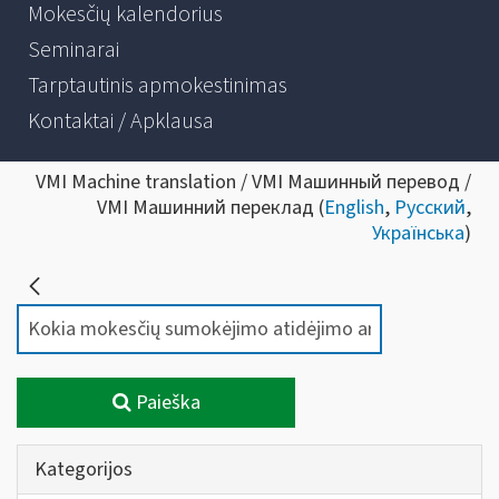
Mokesčių kalendorius
Seminarai
Tarptautinis apmokestinimas
Kontaktai / Apklausa
VMI Machine translation / VMI Машинный перевод /
VMI Машинний переклад (
English
,
Русский
,
Українська
)
Paieška
Kategorijos