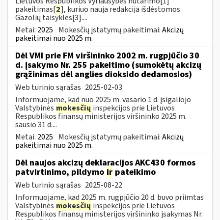
Lietuvos Respublikos Vyriausybės nutarimo[1]
pakeitimas[
2
], kuriuo nauja redakcija išdėstomos
Gazolių taisyklės[3]....
Metai:
2025
Mokesčių įstatymų pakeitimai:
Akcizų
pakeitimai nuo 2025 m.
Dėl VMI prie FM viršininko 2002 m. rugpjūčio 30
d. įsakymo Nr. 255 pakeitimo (sumokėtų akcizų
grąžinimas dėl anglies dioksido dedamosios)
Web turinio sąrašas
2025-02-03
Informuojame, kad nuo 2025 m. vasario 1 d. įsigaliojo
Valstybinės
mokesčių
inspekcijos prie Lietuvos
Respublikos finansų ministerijos viršininko 2025 m.
sausio 31 d....
Metai:
2025
Mokesčių įstatymų pakeitimai:
Akcizų
pakeitimai nuo 2025 m.
Dėl naujos akcizų deklaracijos AKC430 formos
patvirtinimo, pildymo
ir
pateikimo
Web turinio sąrašas
2025-08-22
Informuojame, kad 2025 m. rugpjūčio 20 d. buvo priimtas
Valstybinės
mokesčių
inspekcijos prie Lietuvos
Respublikos finansų ministerijos viršininko įsakymas Nr.