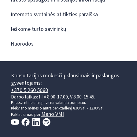
Interneto svetainės atitikties paraiška
Ieškome turto savininkų
Nuorodos
Konsultacijos mokesčių klausimais ir paslaugos
gyventojams:
+370 5 260 5060
Darbo laikas: I-IV 8.00-17.00, V 8.00-15.45.
Prieššventinę dieną - viena valanda trumpiau.
Kiekvieno mėnesio antrą penktadienį 8.00 val. - 12.00 val.
Mano VMI
Paklausimas per