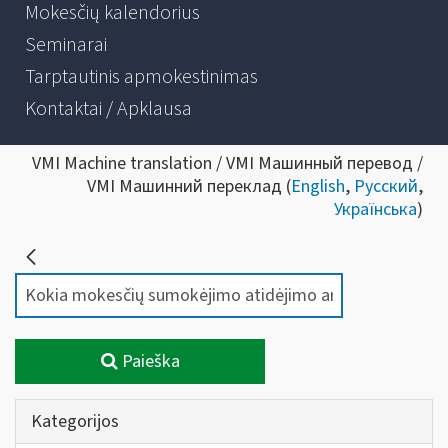
Mokesčių kalendorius
Seminarai
Tarptautinis apmokestinimas
Kontaktai / Apklausa
VMI Machine translation / VMI Машинный перевод /
VMI Машинний переклад (
English
,
Русский
,
Українська
)
Paieška
Kategorijos