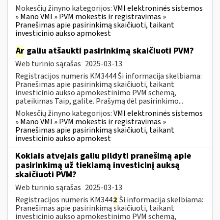
Mokesčių žinyno kategorijos:
VMI elektroninės sistemos
» Mano VMI » PVM mokestis ir registravimas »
Pranešimas apie pasirinkimą skaičiuoti, taikant
investicinio aukso apmokest
Ar
galiu atšaukti pasirinkimą skaičiuoti PVM?
Web turinio sąrašas
2025-03-13
Registracijos numeris KM3444 Ši informacija skelbiama:
Pranešimas apie pasirinkimą skaičiuoti, taikant
investicinio aukso apmokestinimo PVM schemą,
pateikimas Taip, galite. Prašymą dėl pasirinkimo...
Mokesčių žinyno kategorijos:
VMI elektroninės sistemos
» Mano VMI » PVM mokestis ir registravimas »
Pranešimas apie pasirinkimą skaičiuoti, taikant
investicinio aukso apmokest
Kokiais atvejais galiu pildyti pranešimą apie
pasirinkimą už tiekiamą investicinį auksą
skaičiuoti PVM?
Web turinio sąrašas
2025-03-13
Registracijos numeris KM344
2
Ši informacija skelbiama:
Pranešimas apie pasirinkimą skaičiuoti, taikant
investicinio aukso apmokestinimo PVM schemą,