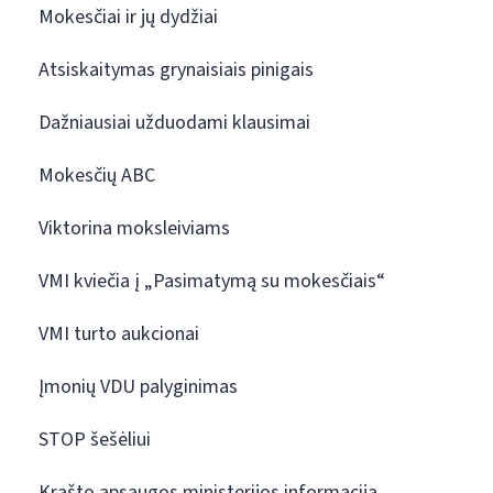
Mokesčiai ir jų dydžiai
Atsiskaitymas grynaisiais pinigais
Dažniausiai užduodami klausimai
Mokesčių ABC
Viktorina moksleiviams
VMI kviečia į „Pasimatymą su mokesčiais“
VMI turto aukcionai
Įmonių VDU palyginimas
STOP šešėliui
Krašto apsaugos ministerijos informacija