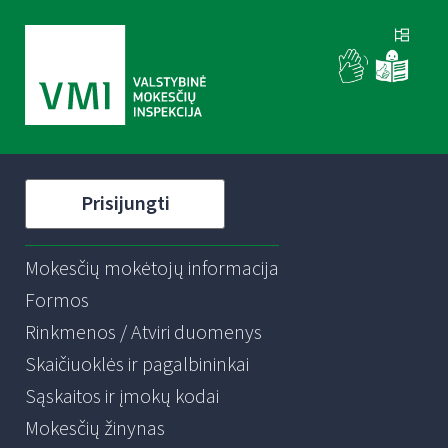
Prisijungti
Mokesčių mokėtojų informacija
Formos
Rinkmenos / Atviri duomenys
Skaičiuoklės ir pagalbininkai
Sąskaitos ir įmokų kodai
Mokesčių žinynas