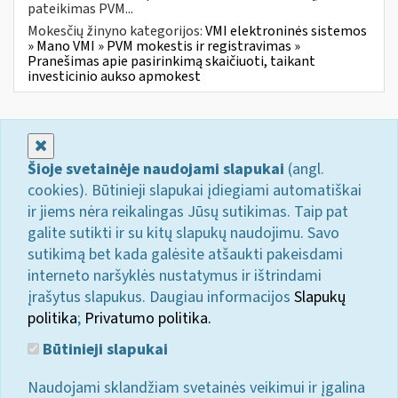
pateikimas PVM...
Mokesčių žinyno kategorijos:
VMI elektroninės sistemos
» Mano VMI » PVM mokestis ir registravimas »
Pranešimas apie pasirinkimą skaičiuoti, taikant
investicinio aukso apmokest
Uždaryti
Šioje svetainėje naudojami slapukai
(angl.
cookies). Būtinieji slapukai įdiegiami automatiškai
ir jiems nėra reikalingas Jūsų sutikimas. Taip pat
galite sutikti ir su kitų slapukų naudojimu. Savo
sutikimą bet kada galėsite atšaukti pakeisdami
interneto naršyklės nustatymus ir ištrindami
įrašytus slapukus. Daugiau informacijos
Slapukų
politika
;
Privatumo politika.
Būtinieji slapukai
Naudojami sklandžiam svetainės veikimui ir įgalina