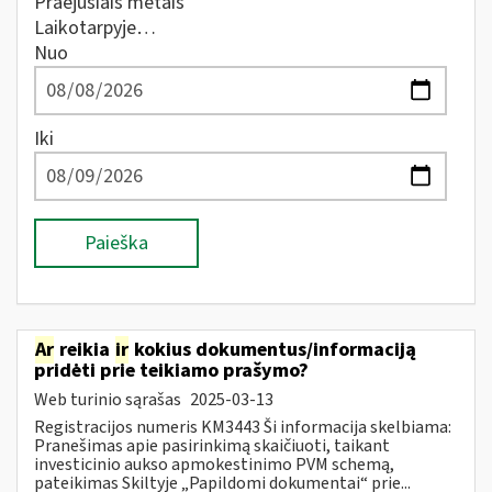
Praėjusiais metais
Laikotarpyje…
Nuo
Iki
Paieška
Ar
reikia
ir
kokius dokumentus/informaciją
pridėti prie teikiamo prašymo?
Web turinio sąrašas
2025-03-13
Registracijos numeris KM3443 Ši informacija skelbiama:
Pranešimas apie pasirinkimą skaičiuoti, taikant
investicinio aukso apmokestinimo PVM schemą,
pateikimas Skiltyje „Papildomi dokumentai“ prie...