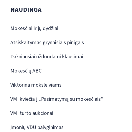
NAUDINGA
Mokesčiai ir jų dydžiai
Atsiskaitymas grynaisiais pinigais
Dažniausiai užduodami klausimai
Mokesčių ABC
Viktorina moksleiviams
VMI kviečia į „Pasimatymą su mokesčiais“
VMI turto aukcionai
Įmonių VDU palyginimas