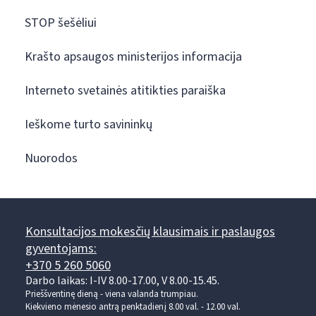
STOP šešėliui
Krašto apsaugos ministerijos informacija
Interneto svetainės atitikties paraiška
Ieškome turto savininkų
Nuorodos
Konsultacijos mokesčių klausimais ir paslaugos
gyventojams:
+370 5 260 5060
Darbo laikas: I-IV 8.00-17.00, V 8.00-15.45.
Prieššventinę dieną - viena valanda trumpiau.
Kiekvieno mėnesio antrą penktadienį 8.00 val. - 12.00 val.