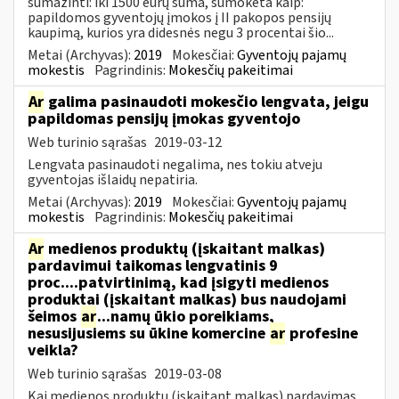
sumažinti: iki 1500 eurų suma, sumokėta kaip:
papildomos gyventojų įmokos į II pakopos pensijų
kaupimą, kurios yra didesnės negu 3 procentai šio...
Metai (Archyvas):
2019
Mokesčiai:
Gyventojų pajamų
mokestis
Pagrindinis:
Mokesčių pakeitimai
Ar
galima pasinaudoti mokesčio lengvata, jeigu
papildomas pensijų įmokas gyventojo
Web turinio sąrašas
2019-03-12
Lengvata pasinaudoti negalima, nes tokiu atveju
gyventojas išlaidų nepatiria.
Metai (Archyvas):
2019
Mokesčiai:
Gyventojų pajamų
mokestis
Pagrindinis:
Mokesčių pakeitimai
Ar
medienos produktų (įskaitant malkas)
pardavimui taikomas lengvatinis 9
proc....patvirtinimą, kad įsigyti medienos
produktai (įskaitant malkas) bus naudojami
šeimos
ar
...namų ūkio poreikiams,
nesusijusiems su ūkine komercine
ar
profesine
veikla?
Web turinio sąrašas
2019-03-08
Kai medienos produktų (įskaitant malkas) pardavimas