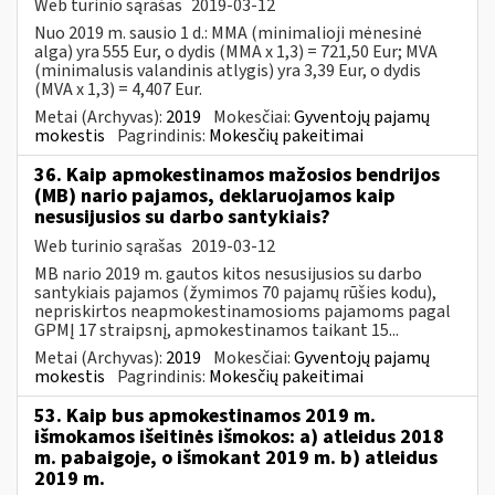
Web turinio sąrašas
2019-03-12
Nuo 2019 m. sausio 1 d.: MMA (minimalioji mėnesinė
alga) yra 555 Eur, o dydis (MMA x 1,3) = 721,50 Eur; MVA
(minimalusis valandinis atlygis) yra 3,39 Eur, o dydis
(MVA x 1,3) = 4,407 Eur.
Metai (Archyvas):
2019
Mokesčiai:
Gyventojų pajamų
mokestis
Pagrindinis:
Mokesčių pakeitimai
36. Kaip apmokestinamos mažosios bendrijos
(MB) nario pajamos, deklaruojamos kaip
nesusijusios su darbo santykiais?
Web turinio sąrašas
2019-03-12
MB nario 2019 m. gautos kitos nesusijusios su darbo
santykiais pajamos (žymimos 70 pajamų rūšies kodu),
nepriskirtos neapmokestinamosioms pajamoms pagal
GPMĮ 17 straipsnį, apmokestinamos taikant 15...
Metai (Archyvas):
2019
Mokesčiai:
Gyventojų pajamų
mokestis
Pagrindinis:
Mokesčių pakeitimai
53. Kaip bus apmokestinamos 2019 m.
išmokamos išeitinės išmokos: a) atleidus 2018
m. pabaigoje, o išmokant 2019 m. b) atleidus
2019 m.