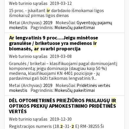
Web turinio sąrašas
2019-03-12
15 proc. - įskaitant
ir
darbdavio išmokamai ligos
išmokai už pirmas ligos dienas
Metai (Archyvas):
2019
Mokesčiai:
Gyventojų pajamų
mokestis
Pagrindinis:
Mokesčių pakeitimai
Ar
lengvatinis 9 proc....Jeigu minėtose
granulėse / briketuose yra medienos
ir
biomasės,
ar
svarbi proporcija
Web turinio sąrašas
2019-03-08
Granulės / briketai – klasifikuojami pagal dominuojantį
komponentą: jeigu dominuoja (daugiau kaip 50 %)
mediena, klasifikuojami KN 4401 pozicijoje - jų
pardavimui gali būti taikomas lengvatinis 9...
Metai (Archyvas):
2019
Mokesčiai:
Pridėtinės vertės
mokestis
Pagrindinis:
Mokesčių pakeitimai
DĖL OPTOMETRINĖS PRIEŽIŪROS PASLAUGŲ
IR
OPTIKOS PREKIŲ APMOKESTINIMO PRIDĖTINĖS
VERTĖS
Web turinio sąrašas
2019-12-30
Registracijos numeris (18.
2
-31-
2
E) RM-38255 Ši