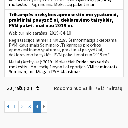
mokestis
Pagrindinis:
Mokesčių pakeitimai
Trikampės prekybos apmokestinimo ypatumai,
praktiniai pavyzdžiai, deklaravimo taisyklės,
PVM pakeitimai nuo 2019 m.
Web turinio sąrašas
2019-04-10
Registracijos numeris KM2198 Ši informacija skelbiama:
PVM klausimais Seminaro „Trikampės prekybos
apmokestinimo ypatumai, praktiniai pavyzdžiai,
deklaravimo taisyklės, PVM pakeitimai nuo 2019 m.“...
Metai (Archyvas):
2019
Mokesčiai:
Pridėtinės vertės
mokestis
Mokesčių žinyno kategorijos:
VMI seminarai »
Seminarų medžiaga » PVM klausimais
20 Įrašų(-ai)
Rodoma nuo 61 iki 76 iš 76 irašų.
1
2
3
4