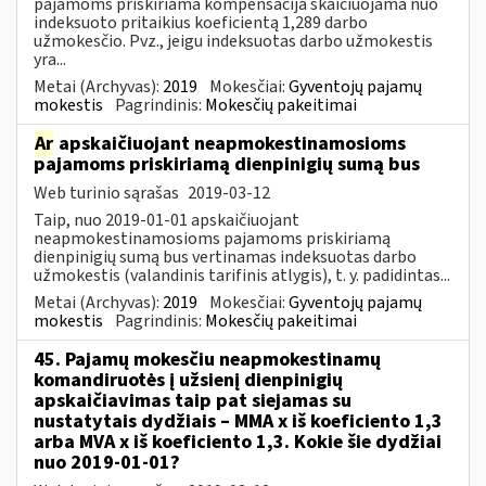
pajamoms priskiriama kompensacija skaičiuojama nuo
indeksuoto pritaikius koeficientą 1,289 darbo
užmokesčio. Pvz., jeigu indeksuotas darbo užmokestis
yra...
Metai (Archyvas):
2019
Mokesčiai:
Gyventojų pajamų
mokestis
Pagrindinis:
Mokesčių pakeitimai
Ar
apskaičiuojant neapmokestinamosioms
pajamoms priskiriamą dienpinigių sumą bus
Web turinio sąrašas
2019-03-12
Taip, nuo 2019-01-01 apskaičiuojant
neapmokestinamosioms pajamoms priskiriamą
dienpinigių sumą bus vertinamas indeksuotas darbo
užmokestis (valandinis tarifinis atlygis), t. y. padidintas...
Metai (Archyvas):
2019
Mokesčiai:
Gyventojų pajamų
mokestis
Pagrindinis:
Mokesčių pakeitimai
45. Pajamų mokesčiu neapmokestinamų
komandiruotės į užsienį dienpinigių
apskaičiavimas taip pat siejamas su
nustatytais dydžiais – MMA x iš koeficiento 1,3
arba MVA x iš koeficiento 1,3. Kokie šie dydžiai
nuo 2019-01-01?