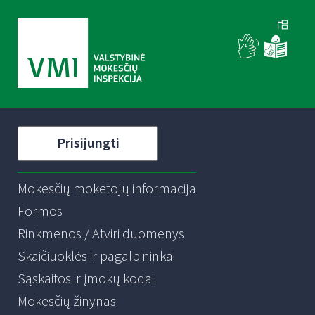
Prisijungti
Mokesčių mokėtojų informacija
Formos
Rinkmenos / Atviri duomenys
Skaičiuoklės ir pagalbininkai
Sąskaitos ir įmokų kodai
Mokesčių žinynas