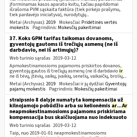
įforminamas kasos aparato kvitu, tačiau papildomai
išrašoma PVM sąskaita faktūra (tiek pirkėjo prašymu,
tiek pardavėjo iniciatyva), nurodytųjų...
Metai (Archyvas):
2019
Mokesčiai:
Pridėtinės vertės
mokestis
Pagrindinis:
Mokesčių pakeitimai
37. Koks GPM tarifas taikomas dovanoms,
gyventojų gautoms iš trečiųjų asmenų (ne iš
darbdavio, nei iš artimųjų)?
Web turinio sąrašas
2019-03-12
Apmokestinamosioms pajamoms priskirtos dovanos,
gyventojų gautos iš trečiųjų asmenų (ne iš darbdavio
ir
ne iš tėvų, įtėvių, vaikų, įvaikių, senelių, vaikaičių, brolių,...
Metai (Archyvas):
2019
Mokesčiai ir jų dydžiai:
Gyventojų
pajamų mokestis
Pagrindinis:
Mokesčių pakeitimai
straipsnio 8 dalyje numatyta kompensacija už
kilnojamojo pobūdžio arba su kelionėmis
ar
...
Ar
neapmokestinamosioms pajamoms priskiriama
kompensacija bus skaičiuojama nuo indeksuoto
Web turinio sąrašas
2019-03-12
Taip, nuo 2019-01-01 neapmokestinamosioms