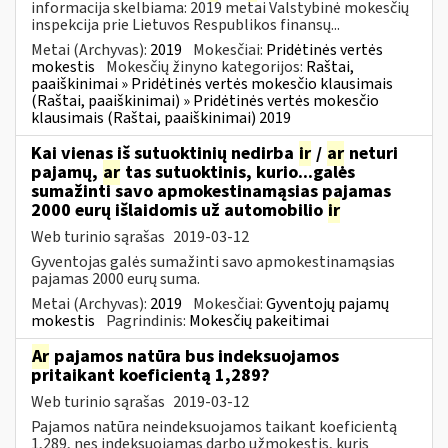
informacija skelbiama: 2019 metai Valstybinė mokesčių
inspekcija prie Lietuvos Respublikos finansų...
Metai (Archyvas):
2019
Mokesčiai:
Pridėtinės vertės
mokestis
Mokesčių žinyno kategorijos:
Raštai,
paaiškinimai » Pridėtinės vertės mokesčio klausimais
(Raštai, paaiškinimai) » Pridėtinės vertės mokesčio
klausimais (Raštai, paaiškinimai) 2019
Kai vienas iš sutuoktinių nedirba
ir
/
ar
neturi
pajamų,
ar
tas sutuoktinis, kurio...galės
sumažinti savo apmokestinamąsias pajamas
2000 eurų išlaidomis už automobilio
ir
Web turinio sąrašas
2019-03-12
Gyventojas galės sumažinti savo apmokestinamąsias
pajamas 2000 eurų suma.
Metai (Archyvas):
2019
Mokesčiai:
Gyventojų pajamų
mokestis
Pagrindinis:
Mokesčių pakeitimai
Ar
pajamos natūra bus indeksuojamos
pritaikant koeficientą 1,289?
Web turinio sąrašas
2019-03-12
Pajamos natūra neindeksuojamos taikant koeficientą
1,289, nes indeksuojamas darbo užmokestis, kuris