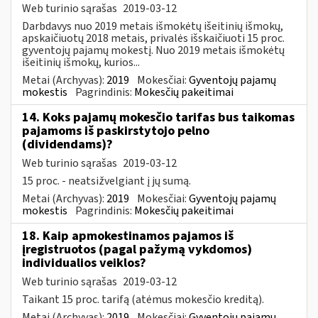
Web turinio sąrašas
2019-03-12
Darbdavys nuo 2019 metais išmokėtų išeitinių išmokų,
apskaičiuotų 2018 metais, privalės išskaičiuoti 15 proc.
gyventojų pajamų mokestį. Nuo 2019 metais išmokėtų
išeitinių išmokų, kurios...
Metai (Archyvas):
2019
Mokesčiai:
Gyventojų pajamų
mokestis
Pagrindinis:
Mokesčių pakeitimai
14. Koks pajamų mokesčio tarifas bus taikomas
pajamoms iš paskirstytojo pelno
(dividendams)?
Web turinio sąrašas
2019-03-12
15 proc. - neatsižvelgiant į jų sumą.
Metai (Archyvas):
2019
Mokesčiai:
Gyventojų pajamų
mokestis
Pagrindinis:
Mokesčių pakeitimai
18. Kaip apmokestinamos pajamos iš
įregistruotos (pagal pažymą vykdomos)
individualios veiklos?
Web turinio sąrašas
2019-03-12
Taikant 15 proc. tarifą (atėmus mokesčio kreditą).
Metai (Archyvas):
2019
Mokesčiai:
Gyventojų pajamų