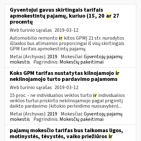
Gyventojui gavus skirtingais tarifais
apmokestintų pajamų, kuriuo (15, 20
ar
27
procentų
Web turinio sąrašas
2019-03-12
Automobilio remonto
ir
kitos GPMĮ 21 str. nurodytos
išlaidos bus atimamos proporcingai iš visų skirtingais
GPM tarifais apmokestintų pajamų.
Metai (Archyvas):
2019
Mokesčiai:
Gyventojų pajamų
mokestis
Pagrindinis:
Mokesčių pakeitimai
Koks GPM tarifas nustatytas kilnojamojo
ir
nekilnojamojo turto pardavimo pajamoms
Web turinio sąrašas
2019-03-12
15 proc. - ne individualios veiklos turto
ir
individualios
veiklos turtui priskirto nekilnojamojo pagal prigimtį
daikto pardavimo (kitokio perleidimo nuosavybėn)...
Metai (Archyvas):
2019
Mokesčiai:
Gyventojų pajamų
mokestis
Pagrindinis:
Mokesčių pakeitimai
pajamų mokesčio tarifas bus taikomas ligos,
motinystės, tėvystės, vaiko priežiūros
ir