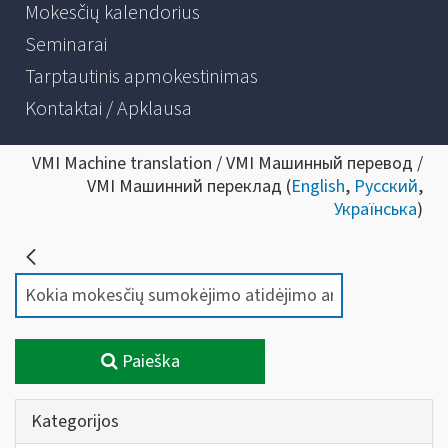
Mokesčių kalendorius
Seminarai
Tarptautinis apmokestinimas
Kontaktai / Apklausa
VMI Machine translation / VMI Машинный перевод /
VMI Машинний переклад (
English
,
Русский
,
Українська
)
Paieška
Kategorijos