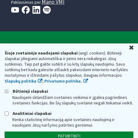
Mano VMI
Paklausimas per
Valstybinė mokesčių inspekcija prie Lietuvos
U
Respublikos finansų ministerijos
Šioje svetainėje naudojami slapukai
(angl. cookies). Būtinieji
slapukai įdiegiami automatiškai ir jiems nėra reikalingas Jūsų
Biudžetinė įstaiga. Juridinio asmens kodas — 188659752,
sutikimas. Taip pat galite sutikti ir su kitų slapukų naudojimu. Savo
adresas: Vasario 16-osios g. 14, 01107 Vilnius, Lietuva, el.paštas:
sutikimą bet kada galėsite atšaukti pakeisdami interneto naršyklės
vmi@vmi.lt
, E. pristatymo dėžutės adresas 188659752
nustatymus ir ištrindami įrašytus slapukus. Daugiau informacijos
Duomenys apie Valstybinę mokesčių inspekciją prie Lietuvos
Slapukų politika
;
Privatumo politika.
Respublikos finansų ministerijos kaupiami ir saugomi Juridinių
asmenų registre
Būtinieji slapukai
Naudojami sklandžiam svetainės veikimui ir įgalina pagrindines
svetainės funkcijas. Be šių slapukų svetainė negali tinkamai veikti.
Analitiniai slapukai
Renka statistinę informaciją apie svetainės naudojimą ir
naudojami Jūsų naršymo patirties gerinimui.
PATVIRTINTI