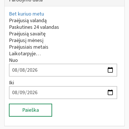
Bet kuriuo metu
Praėjusią valandą
Paskutines 24 valandas
Praėjusią savaitę
Praėjusį mėnesį
Praėjusiais metais
Laikotarpyje…
Nuo
Iki
Paieška