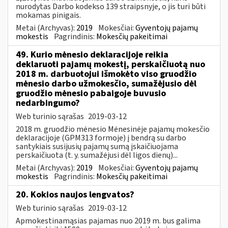
nurodytas Darbo kodekso 139 straipsnyje, o jis turi būti
mokamas pinigais.
Metai (Archyvas):
2019
Mokesčiai:
Gyventojų pajamų
mokestis
Pagrindinis:
Mokesčių pakeitimai
49. Kurio mėnesio deklaracijoje reikia
deklaruoti pajamų mokestį, perskaičiuotą nuo
2018 m. darbuotojui išmokėto viso gruodžio
mėnesio darbo užmokesčio, sumažėjusio dėl
gruodžio mėnesio pabaigoje buvusio
nedarbingumo?
Web turinio sąrašas
2019-03-12
2018 m. gruodžio mėnesio Mėnesinėje pajamų mokesčio
deklaracijoje (GPM313 formoje) į bendrą su darbo
santykiais susijusių pajamų sumą įskaičiuojama
perskaičiuota (t. y. sumažėjusi dėl ligos dienų)...
Metai (Archyvas):
2019
Mokesčiai:
Gyventojų pajamų
mokestis
Pagrindinis:
Mokesčių pakeitimai
20. Kokios naujos lengvatos?
Web turinio sąrašas
2019-03-12
Apmokestinamąsias pajamas nuo 2019 m. bus galima