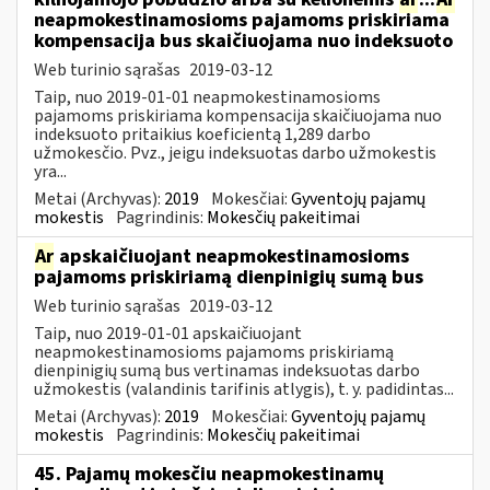
neapmokestinamosioms pajamoms priskiriama
kompensacija bus skaičiuojama nuo indeksuoto
Web turinio sąrašas
2019-03-12
Taip, nuo 2019-01-01 neapmokestinamosioms
pajamoms priskiriama kompensacija skaičiuojama nuo
indeksuoto pritaikius koeficientą 1,289 darbo
užmokesčio. Pvz., jeigu indeksuotas darbo užmokestis
yra...
Metai (Archyvas):
2019
Mokesčiai:
Gyventojų pajamų
mokestis
Pagrindinis:
Mokesčių pakeitimai
Ar
apskaičiuojant neapmokestinamosioms
pajamoms priskiriamą dienpinigių sumą bus
Web turinio sąrašas
2019-03-12
Taip, nuo 2019-01-01 apskaičiuojant
neapmokestinamosioms pajamoms priskiriamą
dienpinigių sumą bus vertinamas indeksuotas darbo
užmokestis (valandinis tarifinis atlygis), t. y. padidintas...
Metai (Archyvas):
2019
Mokesčiai:
Gyventojų pajamų
mokestis
Pagrindinis:
Mokesčių pakeitimai
45. Pajamų mokesčiu neapmokestinamų