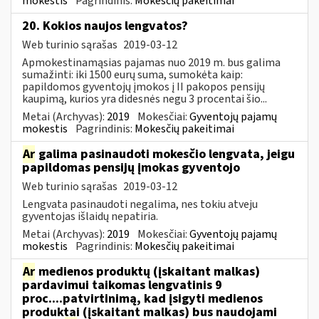
mokestis
Pagrindinis:
Mokesčių pakeitimai
20. Kokios naujos lengvatos?
Web turinio sąrašas
2019-03-12
Apmokestinamąsias pajamas nuo 2019 m. bus galima
sumažinti: iki 1500 eurų suma, sumokėta kaip:
papildomos gyventojų įmokos į II pakopos pensijų
kaupimą, kurios yra didesnės negu 3 procentai šio...
Metai (Archyvas):
2019
Mokesčiai:
Gyventojų pajamų
mokestis
Pagrindinis:
Mokesčių pakeitimai
Ar
galima pasinaudoti mokesčio lengvata, jeigu
papildomas pensijų įmokas gyventojo
Web turinio sąrašas
2019-03-12
Lengvata pasinaudoti negalima, nes tokiu atveju
gyventojas išlaidų nepatiria.
Metai (Archyvas):
2019
Mokesčiai:
Gyventojų pajamų
mokestis
Pagrindinis:
Mokesčių pakeitimai
Ar
medienos produktų (įskaitant malkas)
pardavimui taikomas lengvatinis 9
proc....patvirtinimą, kad įsigyti medienos
produktai (įskaitant malkas) bus naudojami