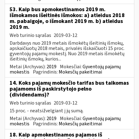
53. Kaip bus apmokestinamos 2019 m.
išmokamos išeitinės išmokos: a) atleidus 2018
m. pabaigoje, o išmokant 2019 m. b) atleidus
2019 m.
Web turinio sąrašas
2019-03-12
Darbdavys nuo 2019 metais išmokėtų išeitinių išmokų,
apskaičiuotų 2018 metais, privalės išskaičiuoti 15 proc.
gyventojų pajamų mokestį. Nuo 2019 metais išmokėtų
išeitinių išmokų, kurios...
Metai (Archyvas):
2019
Mokesčiai:
Gyventojų pajamų
mokestis
Pagrindinis:
Mokesčių pakeitimai
14. Koks pajamų mokesčio tarifas bus taikomas
pajamoms iš paskirstytojo pelno
(dividendams)?
Web turinio sąrašas
2019-03-12
15 proc. - neatsižvelgiant į jų sumą.
Metai (Archyvas):
2019
Mokesčiai:
Gyventojų pajamų
mokestis
Pagrindinis:
Mokesčių pakeitimai
18. Kaip apmokestinamos pajamos iš