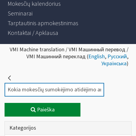
Mokesčių kalendorius
Seminarai
Tarptautinis apmokestinimas
Kontaktai / Apklausa
VMI Machine translation / VMI Машинный перевод /
VMI Машинний переклад (
English
,
Русский
,
Українська
)
Paieška
Kategorijos