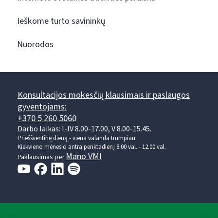
Ieškome turto savininkų
Nuorodos
Konsultacijos mokesčių klausimais ir paslaugos
gyventojams:
+370 5 260 5060
Darbo laikas: I-IV 8.00-17.00, V 8.00-15.45.
Prieššventinę dieną - viena valanda trumpiau.
Kiekvieno mėnesio antrą penktadienį 8.00 val. - 12.00 val.
Mano VMI
Paklausimas per