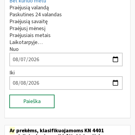
Bet kuriuo metu
Praėjusią valandą
Paskutines 24 valandas
Praėjusią savaitę
Praėjusį mėnesį
Praėjusiais metais
Laikotarpyje…
Nuo
Iki
Paieška
Ar
prekėms, klasifikuojamoms KN 4401