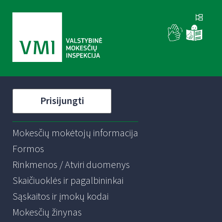
Prisijungti
Mokesčių mokėtojų informacija
Formos
Rinkmenos / Atviri duomenys
Skaičiuoklės ir pagalbininkai
Sąskaitos ir įmokų kodai
Mokesčių žinynas