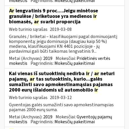
mokestis
Pagrindinis:
Mokesčių pakeitimai
Ar
lengvatinis 9 proc....Jeigu minėtose
granulėse / briketuose yra medienos
ir
biomasės,
ar
svarbi proporcija
Web turinio sąrašas
2019-03-08
Granulės / briketai – klasifikuojami pagal dominuojantį
komponentą: jeigu dominuoja (daugiau kaip 50 %)
mediena, klasifikuojami KN 4401 pozicijoje - jų
pardavimui gali būti taikomas lengvatinis 9...
Metai (Archyvas):
2019
Mokesčiai:
Pridėtinės vertės
mokestis
Pagrindinis:
Mokesčių pakeitimai
Kai vienas iš sutuoktinių nedirba
ir
/
ar
neturi
pajamų,
ar
tas sutuoktinis, kurio...galės
sumažinti savo apmokestinamąsias pajamas
2000 eurų išlaidomis už automobilio
ir
Web turinio sąrašas
2019-03-12
Gyventojas galės sumažinti savo apmokestinamąsias
pajamas 2000 eurų suma.
Metai (Archyvas):
2019
Mokesčiai:
Gyventojų pajamų
mokestis
Pagrindinis:
Mokesčių pakeitimai