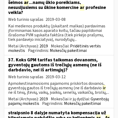
šeimos
ar
...namų ūkio poreikiams,
nesusijusiems su ūkine komercine
ar
profesine
veikla?
Web turinio sąrašas
2019-03-08
Kai medienos produktų (įskaitant malkas) pardavimas
įforminamas kasos aparato kvitu, tačiau papildomai
išrašoma PVM sąskaita faktūra (tiek pirkėjo prašymu,
tiek pardavėjo iniciatyva), nurodytųjų...
Metai (Archyvas):
2019
Mokesčiai:
Pridėtinės vertės
mokestis
Pagrindinis:
Mokesčių pakeitimai
37. Koks GPM tarifas taikomas dovanoms,
gyventojų gautoms iš trečiųjų asmenų (ne iš
darbdavio, nei iš artimųjų)?
Web turinio sąrašas
2019-03-12
Apmokestinamosioms pajamoms priskirtos dovanos,
gyventojų gautos iš trečiųjų asmenų (ne iš darbdavio
ir
ne iš tėvų, įtėvių, vaikų, įvaikių, senelių, vaikaičių, brolių,...
Metai (Archyvas):
2019
Mokesčiai ir jų dydžiai:
Gyventojų
pajamų mokestis
Pagrindinis:
Mokesčių pakeitimai
straipsnio 8 dalyje numatyta kompensacija už
kilnojamojo pobūdžio arba su kelionėmis
ar
...
Ar