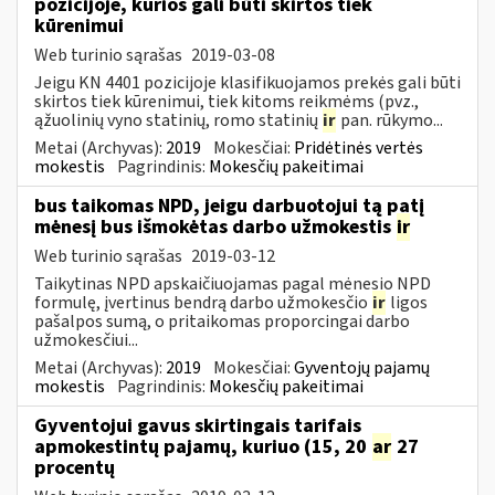
pozicijoje, kurios gali būti skirtos tiek
kūrenimui
Web turinio sąrašas
2019-03-08
Jeigu KN 4401 pozicijoje klasifikuojamos prekės gali būti
skirtos tiek kūrenimui, tiek kitoms reikmėms (pvz.,
ąžuolinių vyno statinių, romo statinių
ir
pan. rūkymo...
Metai (Archyvas):
2019
Mokesčiai:
Pridėtinės vertės
mokestis
Pagrindinis:
Mokesčių pakeitimai
bus taikomas NPD, jeigu darbuotojui tą patį
mėnesį bus išmokėtas darbo užmokestis
ir
Web turinio sąrašas
2019-03-12
Taikytinas NPD apskaičiuojamas pagal mėnesio NPD
formulę, įvertinus bendrą darbo užmokesčio
ir
ligos
pašalpos sumą, o pritaikomas proporcingai darbo
užmokesčiui...
Metai (Archyvas):
2019
Mokesčiai:
Gyventojų pajamų
mokestis
Pagrindinis:
Mokesčių pakeitimai
Gyventojui gavus skirtingais tarifais
apmokestintų pajamų, kuriuo (15, 20
ar
27
procentų