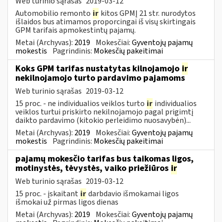
Web turinio sąrašas
2019-03-12
Automobilio remonto
ir
kitos GPMĮ 21 str. nurodytos
išlaidos bus atimamos proporcingai iš visų skirtingais
GPM tarifais apmokestintų pajamų.
Metai (Archyvas):
2019
Mokesčiai:
Gyventojų pajamų
mokestis
Pagrindinis:
Mokesčių pakeitimai
Koks GPM tarifas nustatytas kilnojamojo
ir
nekilnojamojo turto pardavimo pajamoms
Web turinio sąrašas
2019-03-12
15 proc. - ne individualios veiklos turto
ir
individualios
veiklos turtui priskirto nekilnojamojo pagal prigimtį
daikto pardavimo (kitokio perleidimo nuosavybėn)...
Metai (Archyvas):
2019
Mokesčiai:
Gyventojų pajamų
mokestis
Pagrindinis:
Mokesčių pakeitimai
pajamų mokesčio tarifas bus taikomas ligos,
motinystės, tėvystės, vaiko priežiūros
ir
Web turinio sąrašas
2019-03-12
15 proc. - įskaitant
ir
darbdavio išmokamai ligos
išmokai už pirmas ligos dienas
Metai (Archyvas):
2019
Mokesčiai:
Gyventojų pajamų