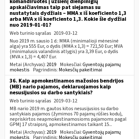
komandiruotės į užsienį dienpinigių
apskaičiavimas taip pat siejamas su
nustatytais dydžiais – MMA x iš koeficiento 1,3
arba MVA x iš koeficiento 1,3. Kokie šie dydžiai
nuo 2019-01-01?
Web turinio sąrašas
2019-03-12
Nuo 2019 m. sausio 1 d.: MMA (minimalioji mėnesinė
alga) yra 555 Eur, o dydis (MMA x 1,3) = 721,50 Eur; MVA
(minimalusis valandinis atlygis) yra 3,39 Eur, o dydis
(MVA x 1,3) = 4,407 Eur.
Metai (Archyvas):
2019
Mokesčiai:
Gyventojų pajamų
mokestis
Pagrindinis:
Mokesčių pakeitimai
36. Kaip apmokestinamos mažosios bendrijos
(MB) nario pajamos, deklaruojamos kaip
nesusijusios su darbo santykiais?
Web turinio sąrašas
2019-03-12
MB nario 2019 m. gautos kitos nesusijusios su darbo
santykiais pajamos (žymimos 70 pajamų rūšies kodu),
nepriskirtos neapmokestinamosioms pajamoms pagal
GPMĮ 17 straipsnį, apmokestinamos taikant 15...
Metai (Archyvas):
2019
Mokesčiai:
Gyventojų pajamų
mokestis
Pagrindinis:
Mokesčių pakeitimai