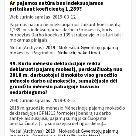
Ar
pajamos natūra bus indeksuojamos
pritaikant koeficientą 1,289?
Web turinio sąrašas
2019-03-12
Pajamos natūra neindeksuojamos taikant koeficientą
1,289, nes indeksuojamas darbo užmokestis, kuris
nurodytas Darbo kodekso 139 straipsnyje, o jis turi būti
mokamas pinigais.
Metai (Archyvas):
2019
Mokesčiai:
Gyventojų pajamų
mokestis
Pagrindinis:
Mokesčių pakeitimai
49. Kurio mėnesio deklaracijoje reikia
deklaruoti pajamų mokestį, perskaičiuotą nuo
2018 m. darbuotojui išmokėto viso gruodžio
mėnesio darbo užmokesčio, sumažėjusio dėl
gruodžio mėnesio pabaigoje buvusio
nedarbingumo?
Web turinio sąrašas
2019-03-12
2018 m. gruodžio mėnesio Mėnesinėje pajamų mokesčio
deklaracijoje (GPM313 formoje) į bendrą su darbo
santykiais susijusių pajamų sumą įskaičiuojama
perskaičiuota (t. y. sumažėjusi dėl ligos dienų)...
Metai (Archyvas):
2019
Mokesčiai:
Gyventojų pajamų