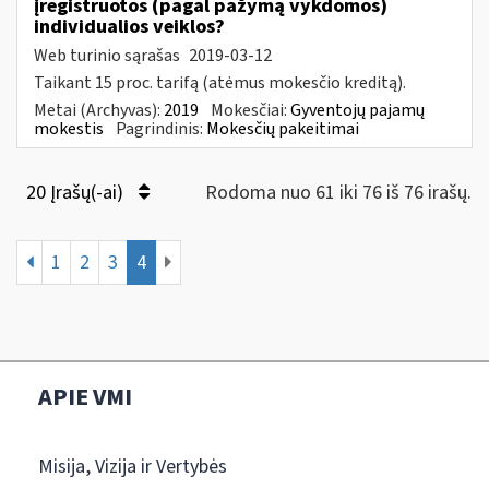
įregistruotos (pagal pažymą vykdomos)
individualios veiklos?
Web turinio sąrašas
2019-03-12
Taikant 15 proc. tarifą (atėmus mokesčio kreditą).
Metai (Archyvas):
2019
Mokesčiai:
Gyventojų pajamų
mokestis
Pagrindinis:
Mokesčių pakeitimai
20 Įrašų(-ai)
Rodoma nuo 61 iki 76 iš 76 irašų.
1
2
3
4
APIE VMI
Misija, Vizija ir Vertybės