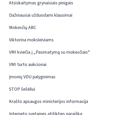
Atsiskaitymas grynaisiais pinigais
Dažniausiai užduodami klausimai
Mokesčių ABC
Viktorina moksleiviams
VMI kviečia į „Pasimatymą su mokesčiais“
VMI turto aukcionai
Įmonių VDU palyginimas
STOP šešėliui
Krašto apsaugos ministerijos informacija
Interneto svetainės atitikties paraiška