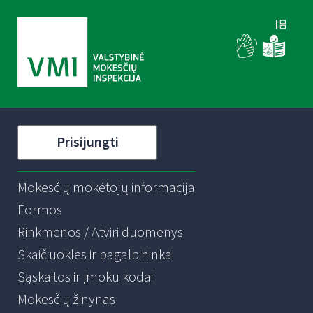
Prisijungti
Mokesčių mokėtojų informacija
Formos
Rinkmenos / Atviri duomenys
Skaičiuoklės ir pagalbininkai
Sąskaitos ir įmokų kodai
Mokesčių žinynas