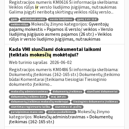
Registracijos numeris KM0616 Ši informacija skelbiama:
Veiklos rūšys
ir
verslo liudijimo įsigijimas, nutraukimas
Galima įsigyti neribotą skirtingų veiklos rūšių verslo...
gpm
individuali veikla
verslo liudijimas
gpmį 2 str 22 d
Mokesčių žinyno kategorijos:
Gyventojų
veiklos rūšys
pajamų mokestis » Pajamos iš verslo/ veiklos » Verslo
liudijimą įsigijusio asmens pajamos (26 str.) » Veiklos
rūšys ir verslo liudijimo įsigijimas, nutraukimas
Kada VMI siunčiami dokumentai laikomi
įteiktais
mokesčių
mokėtojui?
Web turinio sąrašas
2026-06-02
Registracijos numeris KM0486 Ši informacija skelbiama:
Dokumentų įteikimas (162-165 str.) Dokumentų įteikimo
būdai Komentarai Įteikiama tiesiogiai Tiesioginio
dokumento įteikimo...
mokesčių administravimas
dokumentų įteikimas
siunčiami dokumentai
dokumentų įteikimo data
maį 164 str.
dokumentų įteikimas mokesčių mokėtojui
tiesioginis dokumento įteikimas
siuntimas registruotu laišku
siuntimas el. paštu
Mokesčių žinyno
patalpinimas mano vmi
viešas paskelbimas
kategorijos:
Mokesčių administravimas » Dokumentų
įteikimas (162-165 str.)