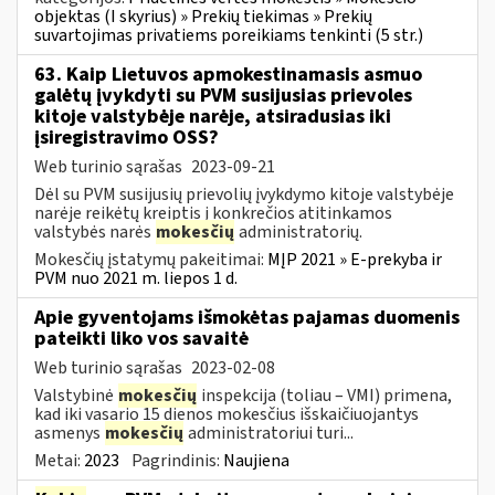
objektas (I skyrius) » Prekių tiekimas » Prekių
suvartojimas privatiems poreikiams tenkinti (5 str.)
63. Kaip Lietuvos apmokestinamasis asmuo
galėtų įvykdyti su PVM susijusias prievoles
kitoje valstybėje narėje, atsiradusias iki
įsiregistravimo OSS?
Web turinio sąrašas
2023-09-21
Dėl su PVM susijusių prievolių įvykdymo kitoje valstybėje
narėje reikėtų kreiptis į konkrečios atitinkamos
valstybės narės
mokesčių
administratorių.
Mokesčių įstatymų pakeitimai:
MĮP 2021 » E-prekyba ir
PVM nuo 2021 m. liepos 1 d.
Apie gyventojams išmokėtas pajamas duomenis
pateikti liko vos savaitė
Web turinio sąrašas
2023-02-08
Valstybinė
mokesčių
inspekcija (toliau – VMI) primena,
kad iki vasario 15 dienos mokesčius išskaičiuojantys
asmenys
mokesčių
administratoriui turi...
Metai:
2023
Pagrindinis:
Naujiena