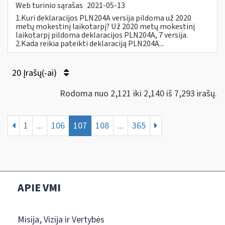
Web turinio sąrašas
2021-05-13
1.Kuri deklaracijos PLN204A versija pildoma už 2020
metų mokestinį laikotarpį? Už 2020 metų mokestinį
laikotarpį pildoma deklaracijos PLN204A, 7 versija.
2.Kada reikia pateikti deklaraciją PLN204A...
20 Įrašų(-ai)
Rodoma nuo 2,121 iki 2,140 iš 7,293 irašų.
1
...
106
107
108
...
365
APIE VMI
Misija, Vizija ir Vertybės