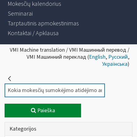
Mokesčių kalendorius
Seminarai
Tarptautinis apmokestinimas
Kontaktai / Apklausa
VMI Machine translation / VMI Машинный перевод /
VMI Машинний переклад (
English
,
Русский
,
Українська
)
Paieška
Kategorijos