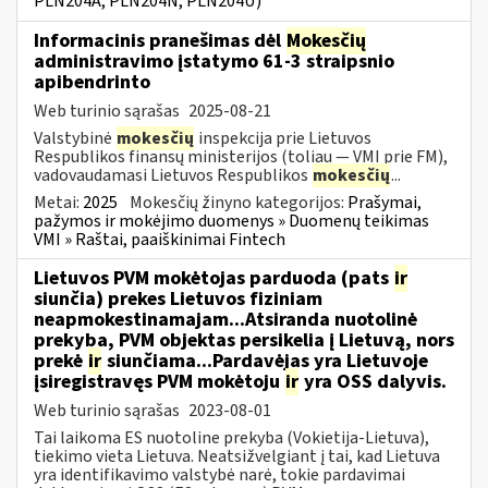
PLN204A, PLN204N, PLN204U)
Informacinis pranešimas dėl
Mokesčių
administravimo įstatymo 61-3 straipsnio
apibendrinto
Web turinio sąrašas
2025-08-21
Valstybinė
mokesčių
inspekcija prie Lietuvos
Respublikos finansų ministerijos (toliau — VMI prie FM),
vadovaudamasi Lietuvos Respublikos
mokesčių
...
Metai:
2025
Mokesčių žinyno kategorijos:
Prašymai,
pažymos ir mokėjimo duomenys » Duomenų teikimas
VMI » Raštai, paaiškinimai Fintech
Lietuvos PVM mokėtojas parduoda (pats
ir
siunčia) prekes Lietuvos fiziniam
neapmokestinamajam...Atsiranda nuotolinė
prekyba, PVM objektas persikelia į Lietuvą, nors
prekė
ir
siunčiama...Pardavėjas yra Lietuvoje
įsiregistravęs PVM mokėtoju
ir
yra OSS dalyvis.
Web turinio sąrašas
2023-08-01
Tai laikoma ES nuotoline prekyba (Vokietija-Lietuva),
tiekimo vieta Lietuva. Neatsižvelgiant į tai, kad Lietuva
yra identifikavimo valstybė narė, tokie pardavimai