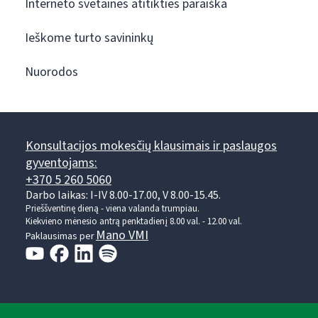
Interneto svetainės atitikties paraiška
Ieškome turto savininkų
Nuorodos
Konsultacijos mokesčių klausimais ir paslaugos
gyventojams:
+370 5 260 5060
Darbo laikas: I-IV 8.00-17.00, V 8.00-15.45.
Prieššventinę dieną - viena valanda trumpiau.
Kiekvieno mėnesio antrą penktadienį 8.00 val. - 12.00 val.
Mano VMI
Paklausimas per