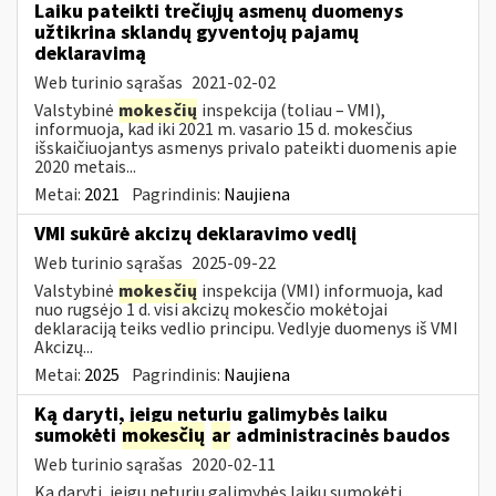
Laiku pateikti trečiųjų asmenų duomenys
užtikrina sklandų gyventojų pajamų
deklaravimą
Web turinio sąrašas
2021-02-02
Valstybinė
mokesčių
inspekcija (toliau – VMI),
informuoja, kad iki 2021 m. vasario 15 d. mokesčius
išskaičiuojantys asmenys privalo pateikti duomenis apie
2020 metais...
Metai:
2021
Pagrindinis:
Naujiena
VMI sukūrė akcizų deklaravimo vedlį
Web turinio sąrašas
2025-09-22
Valstybinė
mokesčių
inspekcija (VMI) informuoja, kad
nuo rugsėjo 1 d. visi akcizų mokesčio mokėtojai
deklaraciją teiks vedlio principu. Vedlyje duomenys iš VMI
Akcizų...
Metai:
2025
Pagrindinis:
Naujiena
Ką daryti, jeigu neturiu galimybės laiku
sumokėti
mokesčių
ar
administracinės baudos
Web turinio sąrašas
2020-02-11
Ką daryti, jeigu neturiu galimybės laiku sumokėti