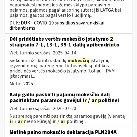
neapmokestinamosios žemės sklypo pardavimo
pajamos, pajamos pagal autorinę sutartį iš LATGA bei
pajamos, gautos pagal verslo liudijimą....
DUK:
DUK - COVID-19 subsidijos savarankiškai
dirbantiems
Dėl pridėtinės vertės mokesčio įstatymo
2
straipsnio 7-1, 13-1, 39-1 dalių apibendrinto
Web turinio sąrašas
2025-04-14
Siekdami užtikrinti sklandų
mokesčių
įstatymų
įgyvendinimą, parengėme Lietuvos Respublikos
pridėtinės vertės mokesčio įstatymo (toliau – PVM
įstatymas)...
Metai:
2025
Kaip galiu paskirti pajamų mokesčio dalį
pasirinktam paramos gavėjui
ir
/
ar
politinei
Web turinio sąrašas
2020-07-20
Nusprendę paremti pasirinktą paramos gavėją (vienetą
ir
/
ar
meno kūrėją)
ir
/
ar
politinę...
Metinė pelno mokesčio deklaracija PLN204A