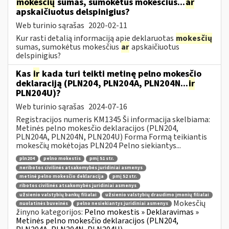
mokesčių
sumas, sumokėtus mokesčius...
ar
apskaičiuotus delspinigius?
Web turinio sąrašas
2020-02-11
Kur rasti detalią informaciją apie deklaruotas
mokesčių
sumas, sumokėtus mokesčius
ar
apskaičiuotus
delspinigius?
Kas
ir
kada turi teikti metinę pelno mokesčio
deklaraciją (PLN204, PLN204A, PLN204N...
ir
PLN204U)?
Web turinio sąrašas
2024-07-16
Registracijos numeris KM1345 Ši informacija skelbiama:
Metinės pelno mokesčio deklaracijos (PLN204,
PLN204A, PLN204N, PLN204U) Forma Formą teikiantis
mokesčių mokėtojas PLN204 Pelno siekiantys...
pln204
pelno mokestis
pmį 51 str.
neribotos civilinės atsakomybės juridiniai asmenys
metinė pelno mokesčio deklaracija
pmį 52 str.
ribotos civilinės atsakomybės juridiniai asmenys
užsienio valstybių bankų filialai
užsienio valstybių draudimo įmonių filialai
Mokesčių
nuolatinės buveinės
pelno nesiekiantys juridiniai asmenys
žinyno kategorijos:
Pelno mokestis » Deklaravimas »
Metinės pelno mokesčio deklaracijos (PLN204,