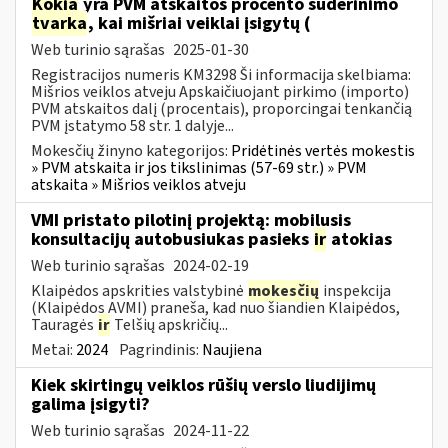
Kokia
yra PVM atskaitos procento suderinimo
tvarka
, kai mišriai veiklai įsigytų (
Web turinio sąrašas
2025-01-30
Registracijos numeris KM3298 Ši informacija skelbiama:
Mišrios veiklos atveju Apskaičiuojant pirkimo (importo)
PVM atskaitos dalį (procentais), proporcingai tenkančią
PVM įstatymo 58 str. 1 dalyje...
Mokesčių žinyno kategorijos:
Pridėtinės vertės mokestis
» PVM atskaita ir jos tikslinimas (57-69 str.) » PVM
atskaita » Mišrios veiklos atveju
VMI pristato pilotinį projektą: mobilusis
konsultacijų autobusiukas pasieks
ir
atokias
Web turinio sąrašas
2024-02-19
Klaipėdos apskrities valstybinė
mokesčių
inspekcija
(Klaipėdos AVMI) praneša, kad nuo šiandien Klaipėdos,
Tauragės
ir
Telšių apskričių...
Metai:
2024
Pagrindinis:
Naujiena
Kiek skirtingų veiklos rūšių verslo liudijimų
galima įsigyti?
Web turinio sąrašas
2024-11-22