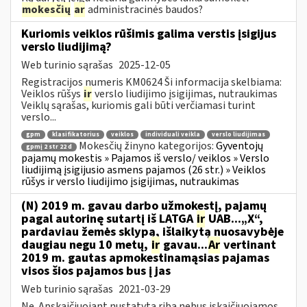
mokesčių
ar
administracinės baudos?
Kuriomis veiklos rūšimis galima verstis įsigijus
verslo liudijimą?
Web turinio sąrašas
2025-12-05
Registracijos numeris KM0624 Ši informacija skelbiama:
Veiklos rūšys
ir
verslo liudijimo įsigijimas, nutraukimas
Veiklų sąrašas, kuriomis gali būti verčiamasi turint
verslo...
gpm
klasifikatorius
veiklos
individuali veikla
verslo liudijimas
Mokesčių žinyno kategorijos:
Gyventojų
gpmį 2 str 22 d
pajamų mokestis » Pajamos iš verslo/ veiklos » Verslo
liudijimą įsigijusio asmens pajamos (26 str.) » Veiklos
rūšys ir verslo liudijimo įsigijimas, nutraukimas
(N) 2019 m. gavau darbo užmokestį, pajamų
pagal autorinę sutartį iš LATGA
ir
UAB...„X“,
pardaviau žemės sklypą, išlaikytą nuosavybėje
daugiau negu 10 metų,
ir
gavau...
Ar
vertinant
2019 m. gautas apmokestinamąsias pajamas
visos šios pajamos bus į jas
Web turinio sąrašas
2021-03-29
Ne. Apskaičiuojant nustatytą ribą nebus įskaičiuojamos