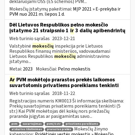
deklaruojami OSS (ES schemos) PVM...
Mokesčių įstatymų pakeitimai:
MĮP 2021 » E-prekyba ir
PVM nuo 2021 m. liepos 1 d.
Dėl Lietuvos Respublikos pelno mokesčio
įstatymo 21 straipsnio 1
ir
3 dalių apibendrintų
Web turinio sąrašas
2023-12-21
Valstybinė
mokesčių
inspekcija prie Lietuvos
Respublikos finansų ministerijos, vadovaudamasi
Lietuvos Respublikos
mokesčių
administravimo
įstatymo...
Metai:
2023
Mokesčiai:
Pelno mokestis
Ar
PVM mokėtojo prarastos prekės laikomos
suvartotomis privatiems poreikiams tenkinti
Web turinio sąrašas
2018-11-22
Registracijos numeris KM0013 Ši informacija skelbiama:
Prekių suvartojimas privatiems poreikiams tenkinti (5
str.) Kai PVM mokėtojas dėl kokių nors priežasčių
praranda įsigytas ar pasigamintas savo...
pvm
suvartojimas
pvmį 5 str
privatiems poreikiams
Mokesčių žinyno
atskaitos tikslinimas
prarastos prekės
kategorijos:
Pridėtinės vertės mokestis » Mokesčio