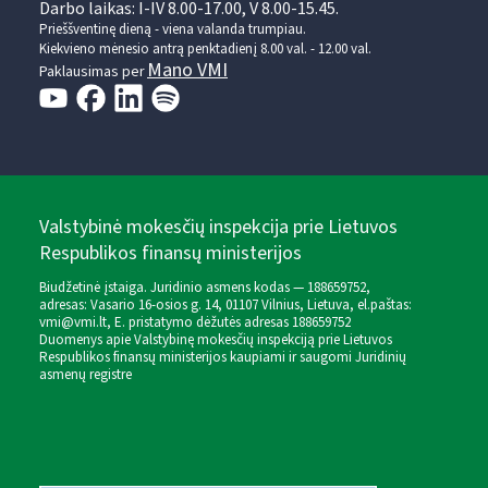
Darbo laikas: I-IV 8.00-17.00, V 8.00-15.45.
Prieššventinę dieną - viena valanda trumpiau.
Kiekvieno mėnesio antrą penktadienį 8.00 val. - 12.00 val.
Mano VMI
Paklausimas per
Valstybinė mokesčių inspekcija prie Lietuvos
Respublikos finansų ministerijos
Biudžetinė įstaiga. Juridinio asmens kodas — 188659752,
adresas: Vasario 16-osios g. 14, 01107 Vilnius, Lietuva, el.paštas:
vmi@vmi.lt
, E. pristatymo dėžutės adresas 188659752
Duomenys apie Valstybinę mokesčių inspekciją prie Lietuvos
Respublikos finansų ministerijos kaupiami ir saugomi Juridinių
asmenų registre