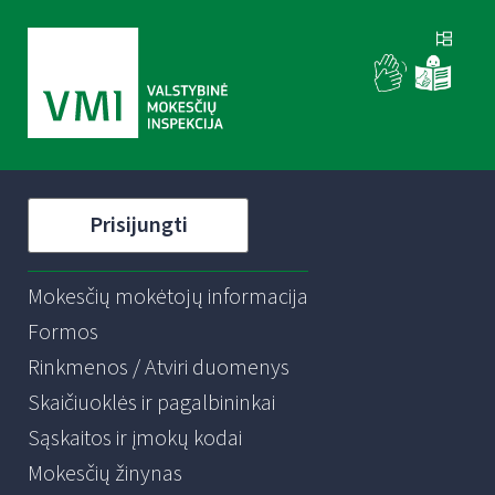
Prisijungti
Mokesčių mokėtojų informacija
Formos
Rinkmenos / Atviri duomenys
Skaičiuoklės ir pagalbininkai
Sąskaitos ir įmokų kodai
Mokesčių žinynas