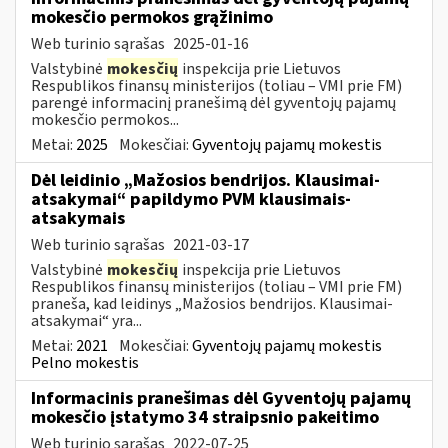
mokesčio permokos grąžinimo
Web turinio sąrašas
2025-01-16
Valstybinė
mokesčių
inspekcija prie Lietuvos
Respublikos finansų ministerijos (toliau – VMI prie FM)
parengė informacinį pranešimą dėl gyventojų pajamų
mokesčio permokos...
Metai:
2025
Mokesčiai:
Gyventojų pajamų mokestis
Dėl leidinio „Mažosios bendrijos. Klausimai-
atsakymai“ papildymo PVM klausimais-
atsakymais
Web turinio sąrašas
2021-03-17
Valstybinė
mokesčių
inspekcija prie Lietuvos
Respublikos finansų ministerijos (toliau – VMI prie FM)
praneša, kad leidinys „Mažosios bendrijos. Klausimai-
atsakymai“ yra...
Metai:
2021
Mokesčiai:
Gyventojų pajamų mokestis
Pelno mokestis
Informacinis pranešimas dėl Gyventojų pajamų
mokesčio įstatymo 34 straipsnio pakeitimo
Web turinio sąrašas
2022-07-25