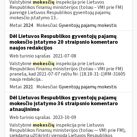
Valstybinė
mokesčių
inspekcija prie Lietuvos
Respublikos finansų ministerijos (toliau – VMI prie FM)
parengė Lietuvos Respublikos gyventojų pajamų
mokesčio įstatymo 13...
Metai:
2024
Mokesčiai:
Gyventojų pajamų mokestis
Dėl Lietuvos Respublikos gyventojų pajamų
mokesčio įstatymo 20 straipsnio komentaro
naujos redakcijos
Web turinio sąrašas
2021-07-08
Valstybinė
mokesčių
inspekcija prie Lietuvos
Respublikos finansų ministerijos (toliau – VMI prie FM)
praneša, kad 2021-07-07 raštu Nr. (18.18-31-1)RM-31605
nauja redakcija...
Metai:
2021
Mokesčiai:
Gyventojų pajamų mokestis
Dėl Lietuvos Respublikos gyventojų pajamų
mokesčio įstatymo 36 straipsnio komentaro
atnaujinimo
Web turinio sąrašas
2023-10-09
Valstybinė
mokesčių
inspekcija prie Lietuvos
Respublikos finansų ministerijos (toliau — VMI prie FM),
siekdama užtikrinti vienodą Lietuvos Respublikos