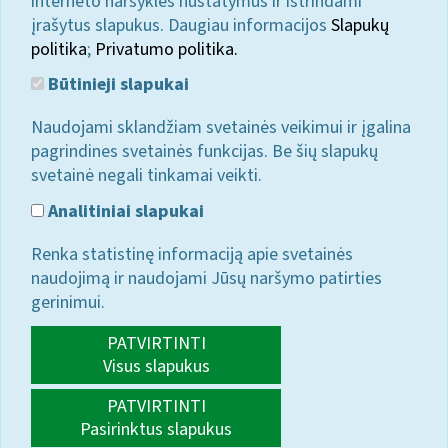
interneto naršyklės nustatymus ir ištrindami
įrašytus slapukus. Daugiau informacijos
Slapukų
politika
;
Privatumo politika.
Būtinieji slapukai
Naudojami sklandžiam svetainės veikimui ir įgalina
pagrindines svetainės funkcijas. Be šių slapukų
svetainė negali tinkamai veikti.
Analitiniai slapukai
Renka statistinę informaciją apie svetainės
naudojimą ir naudojami Jūsų naršymo patirties
gerinimui.
PATVIRTINTI
Visus slapukus
PATVIRTINTI
Pasirinktus slapukus