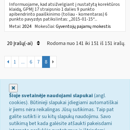
Informuojame, kad atsižvelgiant į nustatytą korektūros
klaidą, GPMĮ 17 straipsnio 1 dalies 9 punkto
apibendrinto paaiškinimo (toliau - komentaras) 6
punkto pavyzdys patikslintas: „2015-01-15“...
Metai:
2024
Mokesčiai:
Gyventojų pajamų mokestis
20 Įrašų(-ai)
Rodoma nuo 141 iki 151 iš 151 irašų.
1
...
6
7
8
Uždaryti
Šioje svetainėje naudojami slapukai
(angl.
cookies). Būtinieji slapukai įdiegiami automatiškai
ir jiems nėra reikalingas Jūsų sutikimas. Taip pat
galite sutikti ir su kitų slapukų naudojimu. Savo
sutikimą bet kada galėsite atšaukti pakeisdami