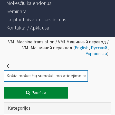
Mokesčių kalendorius
Seminarai
Tarptautinis apmokestinimas
Kontaktai / Apklausa
VMI Machine translation / VMI Машинный перевод /
VMI Машинний переклад (
English
,
Русский
,
Українська
)
Paieška
Kategorijos