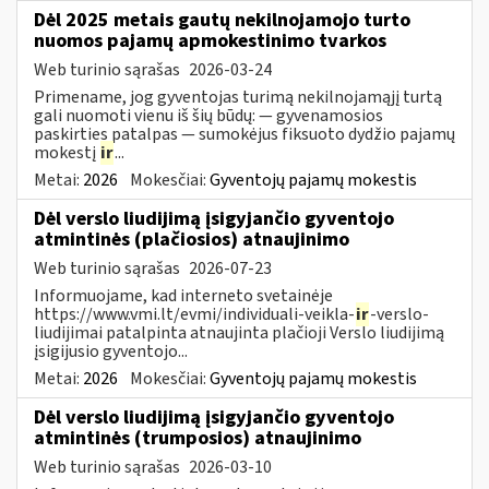
Dėl 2025 metais gautų nekilnojamojo turto
nuomos pajamų apmokestinimo tvarkos
Web turinio sąrašas
2026-03-24
Primename, jog gyventojas turimą nekilnojamąjį turtą
gali nuomoti vienu iš šių būdų: — gyvenamosios
paskirties patalpas — sumokėjus fiksuoto dydžio pajamų
mokestį
ir
...
Metai:
2026
Mokesčiai:
Gyventojų pajamų mokestis
Dėl verslo liudijimą įsigyjančio gyventojo
atmintinės (plačiosios) atnaujinimo
Web turinio sąrašas
2026-07-23
Informuojame, kad interneto svetainėje
https://www.vmi.lt/evmi/individuali-veikla-
ir
-verslo-
liudijimai patalpinta atnaujinta plačioji Verslo liudijimą
įsigijusio gyventojo...
Metai:
2026
Mokesčiai:
Gyventojų pajamų mokestis
Dėl verslo liudijimą įsigyjančio gyventojo
atmintinės (trumposios) atnaujinimo
Web turinio sąrašas
2026-03-10