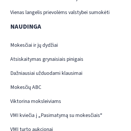
Vienas langelis prievolėms valstybei sumokėti
NAUDINGA
Mokesčiai ir jų dydžiai
Atsiskaitymas grynaisiais pinigais
Dažniausiai užduodami klausimai
Mokesčių ABC
Viktorina moksleiviams
VMI kviečia į „Pasimatymą su mokesčiais“
VMI turto aukcionai