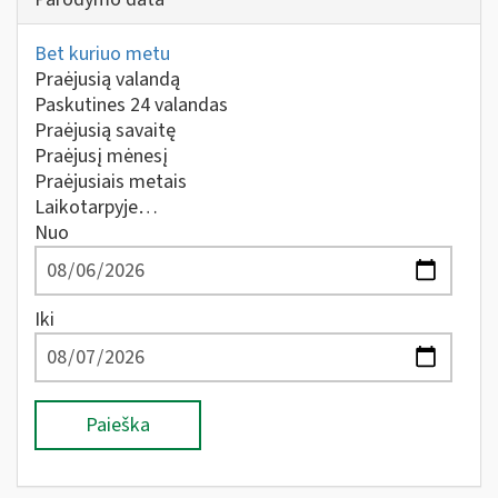
Bet kuriuo metu
Praėjusią valandą
Paskutines 24 valandas
Praėjusią savaitę
Praėjusį mėnesį
Praėjusiais metais
Laikotarpyje…
Nuo
Iki
Paieška