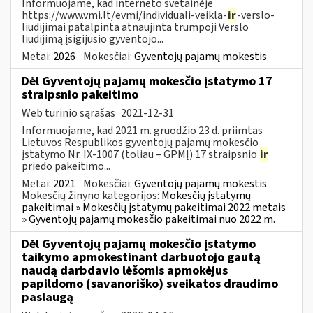
Informuojame, kad interneto svetainėje
https://www.vmi.lt/evmi/individuali-veikla-
ir
-verslo-
liudijimai patalpinta atnaujinta trumpoji Verslo
liudijimą įsigijusio gyventojo...
Metai:
2026
Mokesčiai:
Gyventojų pajamų mokestis
Dėl Gyventojų pajamų mokesčio įstatymo 17
straipsnio pakeitimo
Web turinio sąrašas
2021-12-31
Informuojame, kad 2021 m. gruodžio 23 d. priimtas
Lietuvos Respublikos gyventojų pajamų mokesčio
įstatymo Nr. IX-1007 (toliau – GPMĮ) 17 straipsnio
ir
priedo pakeitimo...
Metai:
2021
Mokesčiai:
Gyventojų pajamų mokestis
Mokesčių žinyno kategorijos:
Mokesčių įstatymų
pakeitimai » Mokesčių įstatymų pakeitimai 2022 metais
» Gyventojų pajamų mokesčio pakeitimai nuo 2022 m.
Dėl Gyventojų pajamų mokesčio įstatymo
taikymo apmokestinant darbuotojo gautą
naudą darbdavio lėšomis apmokėjus
papildomo (savanoriško) sveikatos draudimo
paslaugą