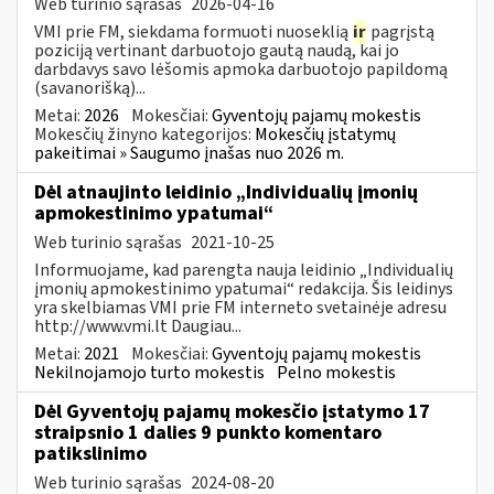
Web turinio sąrašas
2026-04-16
VMI prie FM, siekdama formuoti nuoseklią
ir
pagrįstą
poziciją vertinant darbuotojo gautą naudą, kai jo
darbdavys savo lėšomis apmoka darbuotojo papildomą
(savanorišką)...
Metai:
2026
Mokesčiai:
Gyventojų pajamų mokestis
Mokesčių žinyno kategorijos:
Mokesčių įstatymų
pakeitimai » Saugumo įnašas nuo 2026 m.
Dėl atnaujinto leidinio „Individualių įmonių
apmokestinimo ypatumai“
Web turinio sąrašas
2021-10-25
Informuojame, kad parengta nauja leidinio „Individualių
įmonių apmokestinimo ypatumai“ redakcija. Šis leidinys
yra skelbiamas VMI prie FM interneto svetainėje adresu
http://www.vmi.lt Daugiau...
Metai:
2021
Mokesčiai:
Gyventojų pajamų mokestis
Nekilnojamojo turto mokestis
Pelno mokestis
Dėl Gyventojų pajamų mokesčio įstatymo 17
straipsnio 1 dalies 9 punkto komentaro
patikslinimo
Web turinio sąrašas
2024-08-20