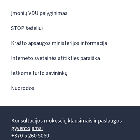
Įmonių VDU palyginimas
STOP šešėliui
Krašto apsaugos ministerijos informacija
Interneto svetainės atitikties paraiška
Ieškome turto savininkų
Nuorodos
Konsultacijos mokesčių klausimais ir paslaugos
gyventojams:
+370 5 260 5060