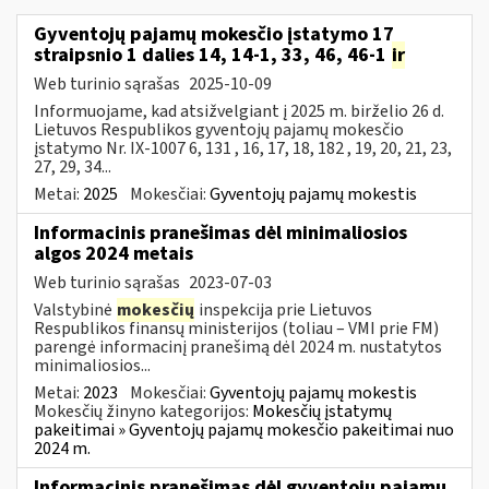
Gyventojų pajamų mokesčio įstatymo 17
straipsnio 1 dalies 14, 14-1, 33, 46, 46-1
ir
Web turinio sąrašas
2025-10-09
Informuojame, kad atsižvelgiant į 2025 m. birželio 26 d.
Lietuvos Respublikos gyventojų pajamų mokesčio
įstatymo Nr. IX-1007 6, 131 , 16, 17, 18, 182 , 19, 20, 21, 23,
27, 29, 34...
Metai:
2025
Mokesčiai:
Gyventojų pajamų mokestis
Informacinis pranešimas dėl minimaliosios
algos 2024 metais
Web turinio sąrašas
2023-07-03
Valstybinė
mokesčių
inspekcija prie Lietuvos
Respublikos finansų ministerijos (toliau – VMI prie FM)
parengė informacinį pranešimą dėl 2024 m. nustatytos
minimaliosios...
Metai:
2023
Mokesčiai:
Gyventojų pajamų mokestis
Mokesčių žinyno kategorijos:
Mokesčių įstatymų
pakeitimai » Gyventojų pajamų mokesčio pakeitimai nuo
2024 m.
Informacinis pranešimas dėl gyventojų pajamų