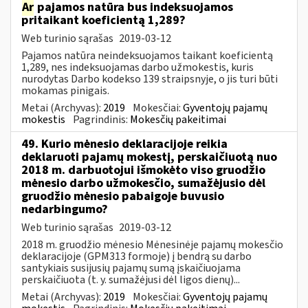
Ar
pajamos natūra bus indeksuojamos
pritaikant koeficientą 1,289?
Web turinio sąrašas
2019-03-12
Pajamos natūra neindeksuojamos taikant koeficientą
1,289, nes indeksuojamas darbo užmokestis, kuris
nurodytas Darbo kodekso 139 straipsnyje, o jis turi būti
mokamas pinigais.
Metai (Archyvas):
2019
Mokesčiai:
Gyventojų pajamų
mokestis
Pagrindinis:
Mokesčių pakeitimai
49. Kurio mėnesio deklaracijoje reikia
deklaruoti pajamų mokestį, perskaičiuotą nuo
2018 m. darbuotojui išmokėto viso gruodžio
mėnesio darbo užmokesčio, sumažėjusio dėl
gruodžio mėnesio pabaigoje buvusio
nedarbingumo?
Web turinio sąrašas
2019-03-12
2018 m. gruodžio mėnesio Mėnesinėje pajamų mokesčio
deklaracijoje (GPM313 formoje) į bendrą su darbo
santykiais susijusių pajamų sumą įskaičiuojama
perskaičiuota (t. y. sumažėjusi dėl ligos dienų)...
Metai (Archyvas):
2019
Mokesčiai:
Gyventojų pajamų