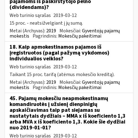
pajamoms iš paskirstytojo pelno
(dividendams)?
Web turinio sąrašas
2019-03-12
15 proc. - neatsižvelgiant į jų sumą.
Metai (Archyvas):
2019
Mokesčiai:
Gyventojų pajamų
mokestis
Pagrindinis:
Mokesčių pakeitimai
18. Kaip apmokestinamos pajamos iš
įregistruotos (pagal pažymą vykdomos)
individualios veiklos?
Web turinio sąrašas
2019-03-12
Taikant 15 proc. tarifą (atėmus mokesčio kreditą).
Metai (Archyvas):
2019
Mokesčiai:
Gyventojų pajamų
mokestis
Pagrindinis:
Mokesčių pakeitimai
45. Pajamų mokesčiu neapmokestinamų
komandiruotės į užsienį dienpinigių
apskaičiavimas taip pat siejamas su
nustatytais dydžiais – MMA x iš koeficiento 1,3
arba MVA x iš koeficiento 1,3. Kokie šie dydžiai
nuo 2019-01-01?
Web turinio sąrašas
2019-03-12