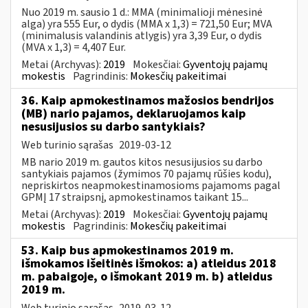
Nuo 2019 m. sausio 1 d.: MMA (minimalioji mėnesinė
alga) yra 555 Eur, o dydis (MMA x 1,3) = 721,50 Eur; MVA
(minimalusis valandinis atlygis) yra 3,39 Eur, o dydis
(MVA x 1,3) = 4,407 Eur.
Metai (Archyvas):
2019
Mokesčiai:
Gyventojų pajamų
mokestis
Pagrindinis:
Mokesčių pakeitimai
36. Kaip apmokestinamos mažosios bendrijos
(MB) nario pajamos, deklaruojamos kaip
nesusijusios su darbo santykiais?
Web turinio sąrašas
2019-03-12
MB nario 2019 m. gautos kitos nesusijusios su darbo
santykiais pajamos (žymimos 70 pajamų rūšies kodu),
nepriskirtos neapmokestinamosioms pajamoms pagal
GPMĮ 17 straipsnį, apmokestinamos taikant 15...
Metai (Archyvas):
2019
Mokesčiai:
Gyventojų pajamų
mokestis
Pagrindinis:
Mokesčių pakeitimai
53. Kaip bus apmokestinamos 2019 m.
išmokamos išeitinės išmokos: a) atleidus 2018
m. pabaigoje, o išmokant 2019 m. b) atleidus
2019 m.
Web turinio sąrašas
2019-03-12