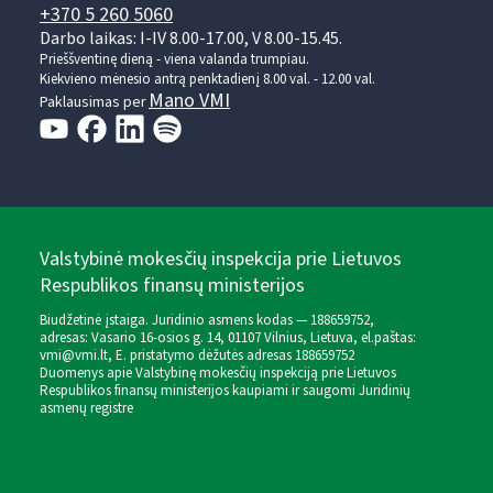
+370 5 260 5060
Darbo laikas: I-IV 8.00-17.00, V 8.00-15.45.
Prieššventinę dieną - viena valanda trumpiau.
Kiekvieno mėnesio antrą penktadienį 8.00 val. - 12.00 val.
Mano VMI
Paklausimas per
Valstybinė mokesčių inspekcija prie Lietuvos
Respublikos finansų ministerijos
Biudžetinė įstaiga. Juridinio asmens kodas — 188659752,
adresas: Vasario 16-osios g. 14, 01107 Vilnius, Lietuva, el.paštas:
vmi@vmi.lt
, E. pristatymo dėžutės adresas 188659752
Duomenys apie Valstybinę mokesčių inspekciją prie Lietuvos
Respublikos finansų ministerijos kaupiami ir saugomi Juridinių
asmenų registre