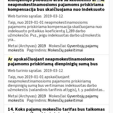
neapmokestinamosioms pajamoms priskiriama
kompensacija bus skaičiuojama nuo indeksuoto
Web turinio sąrašas
2019-03-12
Taip, nuo 2019-01-01 neapmokestinamosioms
pajamoms priskiriama kompensacija skaičiuojama nuo
indeksuoto pritaikius koeficientą 1,289 darbo
užmokesčio. Pvz., jeigu indeksuotas darbo užmokestis
yra...
Metai (Archyvas):
2019
Mokesčiai:
Gyventojų pajamų
mokestis
Pagrindinis:
Mokesčių pakeitimai
Ar
apskaičiuojant neapmokestinamosioms
pajamoms priskiriamą dienpinigių sumą bus
Web turinio sąrašas
2019-03-12
Taip, nuo 2019-01-01 apskaičiuojant
neapmokestinamosioms pajamoms priskiriamą
dienpinigių sumą bus vertinamas indeksuotas darbo
užmokestis (valandinis tarifinis atlygis), t. y. padidintas...
Metai (Archyvas):
2019
Mokesčiai:
Gyventojų pajamų
mokestis
Pagrindinis:
Mokesčių pakeitimai
14. Koks pajamų mokesčio tarifas bus taikomas