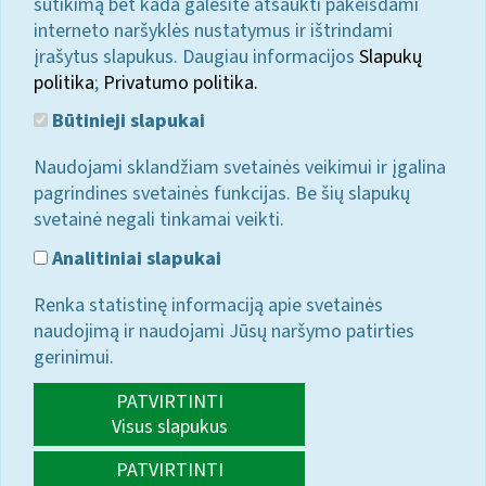
sutikimą bet kada galėsite atšaukti pakeisdami
interneto naršyklės nustatymus ir ištrindami
įrašytus slapukus. Daugiau informacijos
Slapukų
politika
;
Privatumo politika.
Būtinieji slapukai
Naudojami sklandžiam svetainės veikimui ir įgalina
pagrindines svetainės funkcijas. Be šių slapukų
svetainė negali tinkamai veikti.
Analitiniai slapukai
Renka statistinę informaciją apie svetainės
naudojimą ir naudojami Jūsų naršymo patirties
gerinimui.
PATVIRTINTI
Visus slapukus
PATVIRTINTI