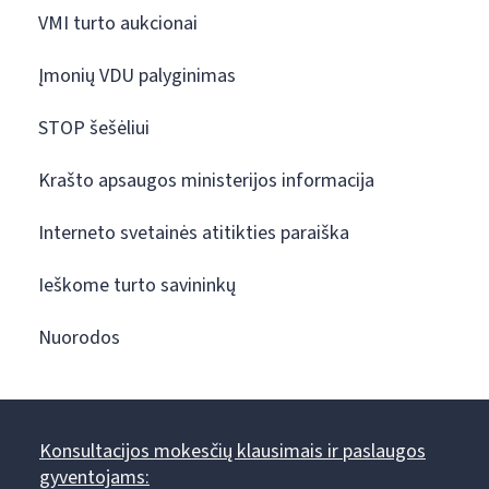
VMI turto aukcionai
Įmonių VDU palyginimas
STOP šešėliui
Krašto apsaugos ministerijos informacija
Interneto svetainės atitikties paraiška
Ieškome turto savininkų
Nuorodos
Konsultacijos mokesčių klausimais ir paslaugos
gyventojams: