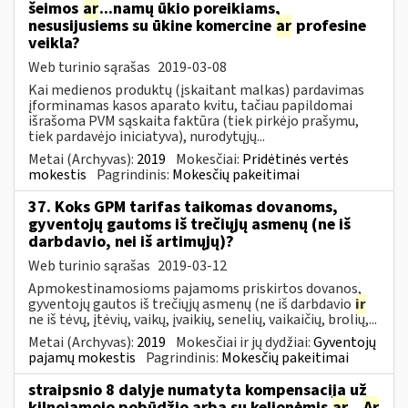
šeimos
ar
...namų ūkio poreikiams,
nesusijusiems su ūkine komercine
ar
profesine
veikla?
Web turinio sąrašas
2019-03-08
Kai medienos produktų (įskaitant malkas) pardavimas
įforminamas kasos aparato kvitu, tačiau papildomai
išrašoma PVM sąskaita faktūra (tiek pirkėjo prašymu,
tiek pardavėjo iniciatyva), nurodytųjų...
Metai (Archyvas):
2019
Mokesčiai:
Pridėtinės vertės
mokestis
Pagrindinis:
Mokesčių pakeitimai
37. Koks GPM tarifas taikomas dovanoms,
gyventojų gautoms iš trečiųjų asmenų (ne iš
darbdavio, nei iš artimųjų)?
Web turinio sąrašas
2019-03-12
Apmokestinamosioms pajamoms priskirtos dovanos,
gyventojų gautos iš trečiųjų asmenų (ne iš darbdavio
ir
ne iš tėvų, įtėvių, vaikų, įvaikių, senelių, vaikaičių, brolių,...
Metai (Archyvas):
2019
Mokesčiai ir jų dydžiai:
Gyventojų
pajamų mokestis
Pagrindinis:
Mokesčių pakeitimai
straipsnio 8 dalyje numatyta kompensacija už
kilnojamojo pobūdžio arba su kelionėmis
ar
...
Ar