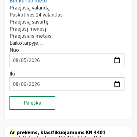
Bet kuriuo metu
Praėjusią valandą
Paskutines 24 valandas
Praėjusią savaitę
Praėjusį mėnesį
Praėjusiais metais
Laikotarpyje…
Nuo
Iki
Paieška
Ar
prekėms, klasifikuojamoms KN 4401