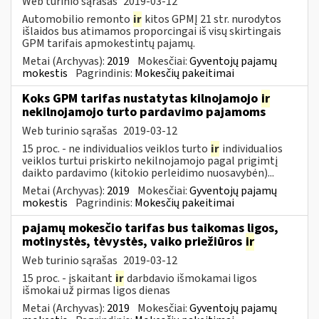
Web turinio sąrašas
2019-03-12
Automobilio remonto
ir
kitos GPMĮ 21 str. nurodytos
išlaidos bus atimamos proporcingai iš visų skirtingais
GPM tarifais apmokestintų pajamų.
Metai (Archyvas):
2019
Mokesčiai:
Gyventojų pajamų
mokestis
Pagrindinis:
Mokesčių pakeitimai
Koks GPM tarifas nustatytas kilnojamojo
ir
nekilnojamojo turto pardavimo pajamoms
Web turinio sąrašas
2019-03-12
15 proc. - ne individualios veiklos turto
ir
individualios
veiklos turtui priskirto nekilnojamojo pagal prigimtį
daikto pardavimo (kitokio perleidimo nuosavybėn)...
Metai (Archyvas):
2019
Mokesčiai:
Gyventojų pajamų
mokestis
Pagrindinis:
Mokesčių pakeitimai
pajamų mokesčio tarifas bus taikomas ligos,
motinystės, tėvystės, vaiko priežiūros
ir
Web turinio sąrašas
2019-03-12
15 proc. - įskaitant
ir
darbdavio išmokamai ligos
išmokai už pirmas ligos dienas
Metai (Archyvas):
2019
Mokesčiai:
Gyventojų pajamų