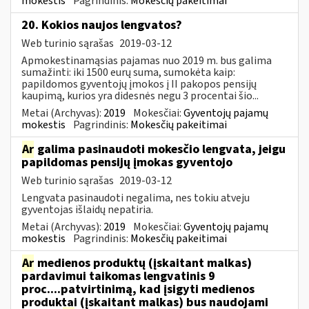
mokestis
Pagrindinis:
Mokesčių pakeitimai
20. Kokios naujos lengvatos?
Web turinio sąrašas
2019-03-12
Apmokestinamąsias pajamas nuo 2019 m. bus galima
sumažinti: iki 1500 eurų suma, sumokėta kaip:
papildomos gyventojų įmokos į II pakopos pensijų
kaupimą, kurios yra didesnės negu 3 procentai šio...
Metai (Archyvas):
2019
Mokesčiai:
Gyventojų pajamų
mokestis
Pagrindinis:
Mokesčių pakeitimai
Ar
galima pasinaudoti mokesčio lengvata, jeigu
papildomas pensijų įmokas gyventojo
Web turinio sąrašas
2019-03-12
Lengvata pasinaudoti negalima, nes tokiu atveju
gyventojas išlaidų nepatiria.
Metai (Archyvas):
2019
Mokesčiai:
Gyventojų pajamų
mokestis
Pagrindinis:
Mokesčių pakeitimai
Ar
medienos produktų (įskaitant malkas)
pardavimui taikomas lengvatinis 9
proc....patvirtinimą, kad įsigyti medienos
produktai (įskaitant malkas) bus naudojami