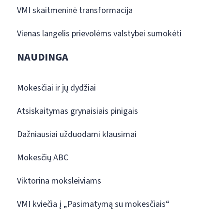
VMI skaitmeninė transformacija
Vienas langelis prievolėms valstybei sumokėti
NAUDINGA
Mokesčiai ir jų dydžiai
Atsiskaitymas grynaisiais pinigais
Dažniausiai užduodami klausimai
Mokesčių ABC
Viktorina moksleiviams
VMI kviečia į „Pasimatymą su mokesčiais“