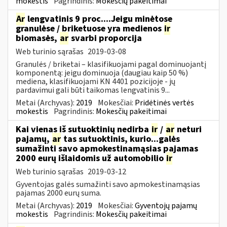
mokestis
Pagrindinis:
Mokesčių pakeitimai
Ar
lengvatinis 9 proc....Jeigu minėtose
granulėse / briketuose yra medienos
ir
biomasės,
ar
svarbi proporcija
Web turinio sąrašas
2019-03-08
Granulės / briketai – klasifikuojami pagal dominuojantį
komponentą: jeigu dominuoja (daugiau kaip 50 %)
mediena, klasifikuojami KN 4401 pozicijoje - jų
pardavimui gali būti taikomas lengvatinis 9...
Metai (Archyvas):
2019
Mokesčiai:
Pridėtinės vertės
mokestis
Pagrindinis:
Mokesčių pakeitimai
Kai vienas iš sutuoktinių nedirba
ir
/
ar
neturi
pajamų,
ar
tas sutuoktinis, kurio...galės
sumažinti savo apmokestinamąsias pajamas
2000 eurų išlaidomis už automobilio
ir
Web turinio sąrašas
2019-03-12
Gyventojas galės sumažinti savo apmokestinamąsias
pajamas 2000 eurų suma.
Metai (Archyvas):
2019
Mokesčiai:
Gyventojų pajamų
mokestis
Pagrindinis:
Mokesčių pakeitimai