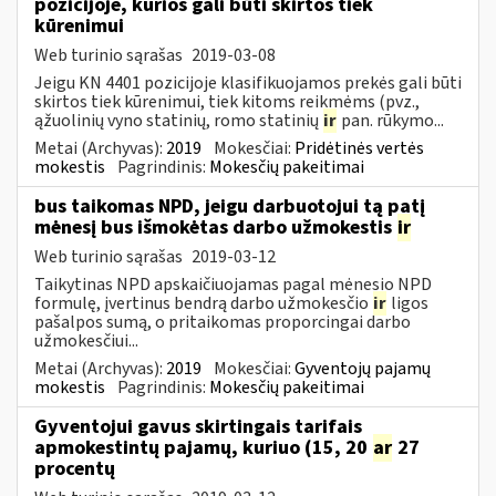
pozicijoje, kurios gali būti skirtos tiek
kūrenimui
Web turinio sąrašas
2019-03-08
Jeigu KN 4401 pozicijoje klasifikuojamos prekės gali būti
skirtos tiek kūrenimui, tiek kitoms reikmėms (pvz.,
ąžuolinių vyno statinių, romo statinių
ir
pan. rūkymo...
Metai (Archyvas):
2019
Mokesčiai:
Pridėtinės vertės
mokestis
Pagrindinis:
Mokesčių pakeitimai
bus taikomas NPD, jeigu darbuotojui tą patį
mėnesį bus išmokėtas darbo užmokestis
ir
Web turinio sąrašas
2019-03-12
Taikytinas NPD apskaičiuojamas pagal mėnesio NPD
formulę, įvertinus bendrą darbo užmokesčio
ir
ligos
pašalpos sumą, o pritaikomas proporcingai darbo
užmokesčiui...
Metai (Archyvas):
2019
Mokesčiai:
Gyventojų pajamų
mokestis
Pagrindinis:
Mokesčių pakeitimai
Gyventojui gavus skirtingais tarifais
apmokestintų pajamų, kuriuo (15, 20
ar
27
procentų