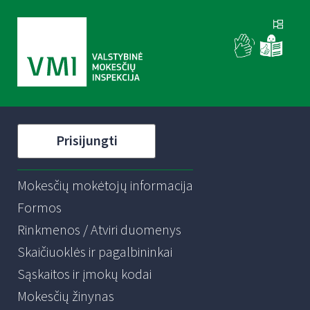
Prisijungti
Mokesčių mokėtojų informacija
Formos
Rinkmenos / Atviri duomenys
Skaičiuoklės ir pagalbininkai
Sąskaitos ir įmokų kodai
Mokesčių žinynas