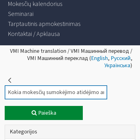
Mokesčių kalendorius
Seminarai
Tarptautinis apmokestinimas
Kontaktai / Apklausa
VMI Machine translation / VMI Машинный перевод /
VMI Машинний переклад (
English
,
Русский
,
Українська
)
Paieška
Kategorijos