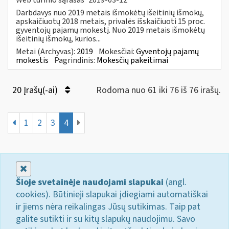
Darbdavys nuo 2019 metais išmokėtų išeitinių išmokų,
apskaičiuotų 2018 metais, privalės išskaičiuoti 15 proc.
gyventojų pajamų mokestį. Nuo 2019 metais išmokėtų
išeitinių išmokų, kurios...
Metai (Archyvas):
2019
Mokesčiai:
Gyventojų pajamų
mokestis
Pagrindinis:
Mokesčių pakeitimai
20 Įrašų(-ai)
Rodoma nuo 61 iki 76 iš 76 irašų.
1
2
3
4
Uždaryti
Šioje svetainėje naudojami slapukai
(angl.
cookies). Būtinieji slapukai įdiegiami automatiškai
ir jiems nėra reikalingas Jūsų sutikimas. Taip pat
galite sutikti ir su kitų slapukų naudojimu. Savo