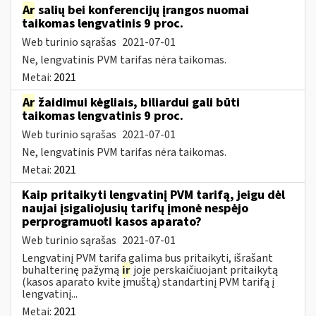
Ar
salių bei konferencijų įrangos nuomai
taikomas lengvatinis 9 proc.
Web turinio sąrašas
2021-07-01
Ne, lengvatinis PVM tarifas nėra taikomas.
Metai:
2021
Ar
žaidimui kėgliais, biliardui gali būti
taikomas lengvatinis 9 proc.
Web turinio sąrašas
2021-07-01
Ne, lengvatinis PVM tarifas nėra taikomas.
Metai:
2021
Kaip pritaikyti lengvatinį PVM tarifą, jeigu dėl
naujai įsigaliojusių tarifų įmonė nespėjo
perprogramuoti kasos aparato?
Web turinio sąrašas
2021-07-01
Lengvatinį PVM tarifą galima bus pritaikyti, išrašant
buhalterinę pažymą
ir
joje perskaičiuojant pritaikytą
(kasos aparato kvite įmuštą) standartinį PVM tarifą į
lengvatinį...
Metai:
2021