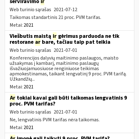
serviravimo
ir
Web turinio sąrašas
2021-07-12
Taikomas standartinis 21 proc. PVM tarifas.
Metai:
2021
Viešbutis maistą
ir
gėrimus parduoda ne tik
restorane
ar
bare, tačiau taip pat teikia
Web turinio sąrašas
2021-07-01
Konferencijos dalyvių maitinimo paslaugos, maisto
užsakymas į kambarį, maitinimo paslaugų
išvažiuojamuosiuose renginiuose teikimas
apmokestinamas, taikant lengvatinį 9 proc. PVM tarifą.
Užkandžių...
Metai:
2021
Ar
tokiai kavai gali būti taikomas lengvatinis 9
proc. PVM tarifas?
Web turinio sąrašas
2021-07-01
Ne, lengvatinis PVM tarifas nėra taikomas.
Metai:
2021
Ar
įmonė gali taikyti 9 proc. PVM tarifą?