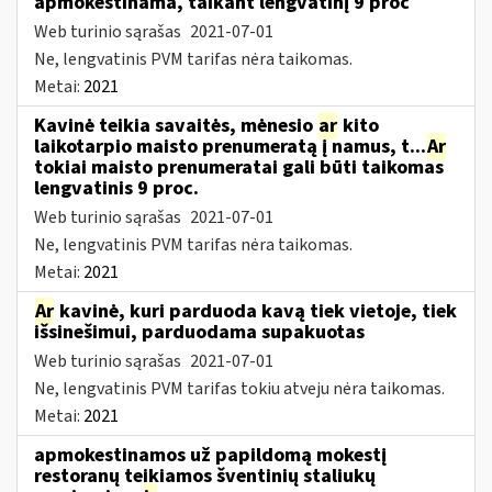
apmokestinama, taikant lengvatinį 9 proc
Web turinio sąrašas
2021-07-01
Ne, lengvatinis PVM tarifas nėra taikomas.
Metai:
2021
Kavinė teikia savaitės, mėnesio
ar
kito
laikotarpio maisto prenumeratą į namus, t...
Ar
tokiai maisto prenumeratai gali būti taikomas
lengvatinis 9 proc.
Web turinio sąrašas
2021-07-01
Ne, lengvatinis PVM tarifas nėra taikomas.
Metai:
2021
Ar
kavinė, kuri parduoda kavą tiek vietoje, tiek
išsinešimui, parduodama supakuotas
Web turinio sąrašas
2021-07-01
Ne, lengvatinis PVM tarifas tokiu atveju nėra taikomas.
Metai:
2021
apmokestinamos už papildomą mokestį
restoranų teikiamos šventinių staliukų