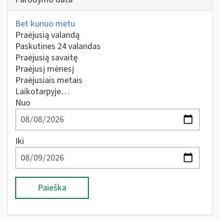
Bet kuriuo metu
Praėjusią valandą
Paskutines 24 valandas
Praėjusią savaitę
Praėjusį mėnesį
Praėjusiais metais
Laikotarpyje…
Nuo
Iki
Paieška