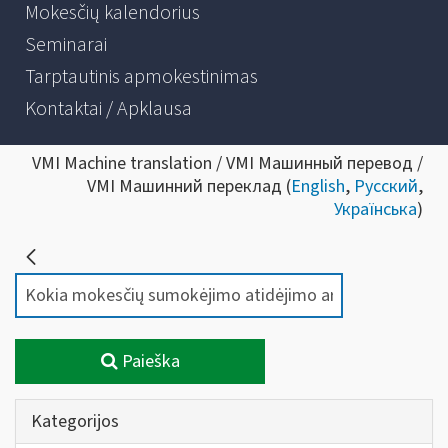
Mokesčių kalendorius
Seminarai
Tarptautinis apmokestinimas
Kontaktai / Apklausa
VMI Machine translation / VMI Машинный перевод /
VMI Машинний переклад (
English
,
Русский
,
Українська
)
Paieška
Kategorijos