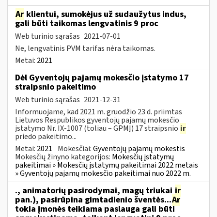
Ar
klientui, sumokėjus už sudaužytus indus,
gali būti taikomas lengvatinis 9 proc
Web turinio sąrašas
2021-07-01
Ne, lengvatinis PVM tarifas nėra taikomas.
Metai:
2021
Dėl Gyventojų pajamų mokesčio įstatymo 17
straipsnio pakeitimo
Web turinio sąrašas
2021-12-31
Informuojame, kad 2021 m. gruodžio 23 d. priimtas
Lietuvos Respublikos gyventojų pajamų mokesčio
įstatymo Nr. IX-1007 (toliau – GPMĮ) 17 straipsnio
ir
priedo pakeitimo...
Metai:
2021
Mokesčiai:
Gyventojų pajamų mokestis
Mokesčių žinyno kategorijos:
Mokesčių įstatymų
pakeitimai » Mokesčių įstatymų pakeitimai 2022 metais
» Gyventojų pajamų mokesčio pakeitimai nuo 2022 m.
., animatorių pasirodymai, magų triukai
ir
pan.), pasirūpina gimtadienio šventės...
Ar
tokia įmonės teikiama paslauga gali būti