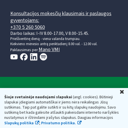
Konsultacijos mokesčių klausimais ir paslaugos
gyventojams:
+370 5 260 5060
Darbo laikas: I-IV 8.00-17.00, V 8.00-15.45.
Prieššventinę dieną - viena valanda trumpiau.
Kiekvieno mėnesio antrą penktadienį 8.00 val. - 12.00 val.
Mano VMI
Paklausimas per
Valstybinė mokesčių inspekcija prie Lietuvos
U
Respublikos finansų ministerijos
Šioje svetainėje naudojami slapukai
(angl. cookies). Būtinieji
slapukai įdiegiami automatiškai ir jiems nėra reikalingas Jūsų
Biudžetinė įstaiga. Juridinio asmens kodas — 188659752,
sutikimas. Taip pat galite sutikti ir su kitų slapukų naudojimu. Savo
adresas: Vasario 16-osios g. 14, 01107 Vilnius, Lietuva, el.paštas:
sutikimą bet kada galėsite atšaukti pakeisdami interneto naršyklės
vmi@vmi.lt
, E. pristatymo dėžutės adresas 188659752
nustatymus ir ištrindami įrašytus slapukus. Daugiau informacijos
Duomenys apie Valstybinę mokesčių inspekciją prie Lietuvos
Slapukų politika
;
Privatumo politika.
Respublikos finansų ministerijos kaupiami ir saugomi Juridinių