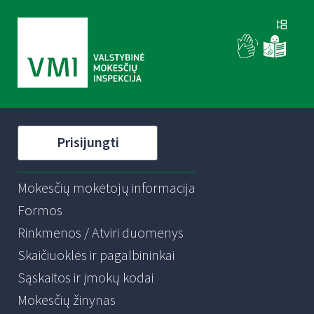
Prisijungti
Mokesčių mokėtojų informacija
Formos
Rinkmenos / Atviri duomenys
Skaičiuoklės ir pagalbininkai
Sąskaitos ir įmokų kodai
Mokesčių žinynas