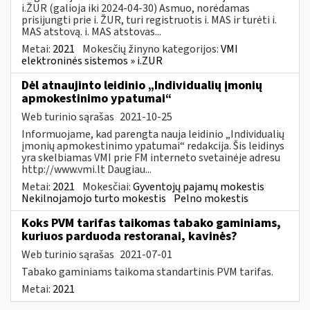
i.ŽUR (galioja iki 2024-04-30) Asmuo, norėdamas
prisijungti prie i. ŽUR, turi registruotis i. MAS ir turėti i.
MAS atstovą. i. MAS atstovas...
Metai:
2021
Mokesčių žinyno kategorijos:
VMI
elektroninės sistemos » i.ZUR
Dėl atnaujinto leidinio „Individualių įmonių
apmokestinimo ypatumai“
Web turinio sąrašas
2021-10-25
Informuojame, kad parengta nauja leidinio „Individualių
įmonių apmokestinimo ypatumai“ redakcija. Šis leidinys
yra skelbiamas VMI prie FM interneto svetainėje adresu
http://www.vmi.lt Daugiau...
Metai:
2021
Mokesčiai:
Gyventojų pajamų mokestis
Nekilnojamojo turto mokestis
Pelno mokestis
Koks PVM tarifas taikomas tabako gaminiams,
kuriuos parduoda restoranai, kavinės?
Web turinio sąrašas
2021-07-01
Tabako gaminiams taikoma standartinis PVM tarifas.
Metai:
2021