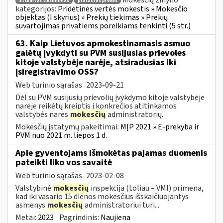
Mokesčių žinyno
atskaitos tikslinimas
prarastos prekės
kategorijos:
Pridėtinės vertės mokestis » Mokesčio
objektas (I skyrius) » Prekių tiekimas » Prekių
suvartojimas privatiems poreikiams tenkinti (5 str.)
63. Kaip Lietuvos apmokestinamasis asmuo
galėtų įvykdyti su PVM susijusias prievoles
kitoje valstybėje narėje, atsiradusias iki
įsiregistravimo OSS?
Web turinio sąrašas
2023-09-21
Dėl su PVM susijusių prievolių įvykdymo kitoje valstybėje
narėje reikėtų kreiptis į konkrečios atitinkamos
valstybės narės
mokesčių
administratorių.
Mokesčių įstatymų pakeitimai:
MĮP 2021 » E-prekyba ir
PVM nuo 2021 m. liepos 1 d.
Apie gyventojams išmokėtas pajamas duomenis
pateikti liko vos savaitė
Web turinio sąrašas
2023-02-08
Valstybinė
mokesčių
inspekcija (toliau – VMI) primena,
kad iki vasario 15 dienos mokesčius išskaičiuojantys
asmenys
mokesčių
administratoriui turi...
Metai:
2023
Pagrindinis:
Naujiena