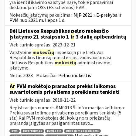
yra identifikavimo valstybė narė, tokie pardavimai
deklaruojami OSS (ES schemos) PVM...
Mokesčių įstatymų pakeitimai:
MĮP 2021 » E-prekyba ir
PVM nuo 2021 m. liepos 1 d.
Dėl Lietuvos Respublikos pelno mokesčio
įstatymo 21 straipsnio 1
ir
3 dalių apibendrintų
Web turinio sąrašas
2023-12-21
Valstybinė
mokesčių
inspekcija prie Lietuvos
Respublikos finansų ministerijos, vadovaudamasi
Lietuvos Respublikos
mokesčių
administravimo
įstatymo...
Metai:
2023
Mokesčiai:
Pelno mokestis
Ar
PVM mokėtojo prarastos prekės laikomos
suvartotomis privatiems poreikiams tenkinti
Web turinio sąrašas
2018-11-22
Registracijos numeris KM0013 Ši informacija skelbiama:
Prekių suvartojimas privatiems poreikiams tenkinti (5
str.) Kai PVM mokėtojas dėl kokių nors priežasčių
praranda įsigytas ar pasigamintas savo...
pvm
suvartojimas
pvmį 5 str
privatiems poreikiams