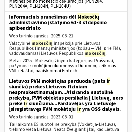
Metinės pelno mokesčio deklaracijos (PLN204,
PLN204A, PLN204N, PLN204U)
Informacinis pranešimas dėl
Mokesčių
administravimo įstatymo 61-3 straipsnio
apibendrinto
Web turinio sąrašas
2025-08-21
Valstybinė
mokesčių
inspekcija prie Lietuvos
Respublikos finansų ministerijos (toliau — VMI prie FM),
vadovaudamasi Lietuvos Respublikos
mokesčių
...
Metai:
2025
Mokesčių žinyno kategorijos:
Prašymai,
pažymos ir mokėjimo duomenys » Duomenų teikimas
VMI » Raštai, paaiškinimai Fintech
Lietuvos PVM mokėtojas parduoda (pats
ir
siunčia) prekes Lietuvos fiziniam
neapmokestinamajam...Atsiranda nuotolinė
prekyba, PVM objektas persikelia į Lietuvą, nors
prekė
ir
siunčiama...Pardavėjas yra Lietuvoje
įsiregistravęs PVM mokėtoju
ir
yra OSS dalyvis.
Web turinio sąrašas
2023-08-01
Tai laikoma ES nuotoline prekyba (Vokietija-Lietuva),
tiekimo vieta Lietuva. Neatsižvelgiant į tai, kad Lietuva