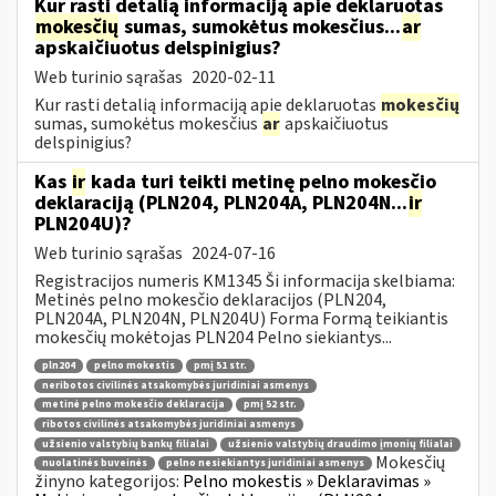
Kur rasti detalią informaciją apie deklaruotas
mokesčių
sumas, sumokėtus mokesčius...
ar
apskaičiuotus delspinigius?
Web turinio sąrašas
2020-02-11
Kur rasti detalią informaciją apie deklaruotas
mokesčių
sumas, sumokėtus mokesčius
ar
apskaičiuotus
delspinigius?
Kas
ir
kada turi teikti metinę pelno mokesčio
deklaraciją (PLN204, PLN204A, PLN204N...
ir
PLN204U)?
Web turinio sąrašas
2024-07-16
Registracijos numeris KM1345 Ši informacija skelbiama:
Metinės pelno mokesčio deklaracijos (PLN204,
PLN204A, PLN204N, PLN204U) Forma Formą teikiantis
mokesčių mokėtojas PLN204 Pelno siekiantys...
pln204
pelno mokestis
pmį 51 str.
neribotos civilinės atsakomybės juridiniai asmenys
metinė pelno mokesčio deklaracija
pmį 52 str.
ribotos civilinės atsakomybės juridiniai asmenys
užsienio valstybių bankų filialai
užsienio valstybių draudimo įmonių filialai
Mokesčių
nuolatinės buveinės
pelno nesiekiantys juridiniai asmenys
žinyno kategorijos:
Pelno mokestis » Deklaravimas »