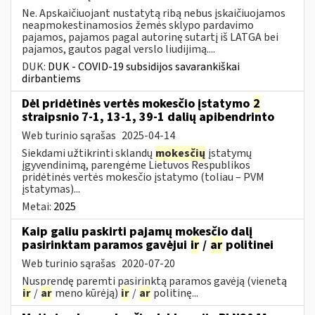
Ne. Apskaičiuojant nustatytą ribą nebus įskaičiuojamos
neapmokestinamosios žemės sklypo pardavimo
pajamos, pajamos pagal autorinę sutartį iš LATGA bei
pajamos, gautos pagal verslo liudijimą....
DUK:
DUK - COVID-19 subsidijos savarankiškai
dirbantiems
Dėl pridėtinės vertės mokesčio įstatymo
2
straipsnio 7-1, 13-1, 39-1 dalių apibendrinto
Web turinio sąrašas
2025-04-14
Siekdami užtikrinti sklandų
mokesčių
įstatymų
įgyvendinimą, parengėme Lietuvos Respublikos
pridėtinės vertės mokesčio įstatymo (toliau – PVM
įstatymas)...
Metai:
2025
Kaip galiu paskirti pajamų mokesčio dalį
pasirinktam paramos gavėjui
ir
/
ar
politinei
Web turinio sąrašas
2020-07-20
Nusprendę paremti pasirinktą paramos gavėją (vienetą
ir
/
ar
meno kūrėją)
ir
/
ar
politinę...