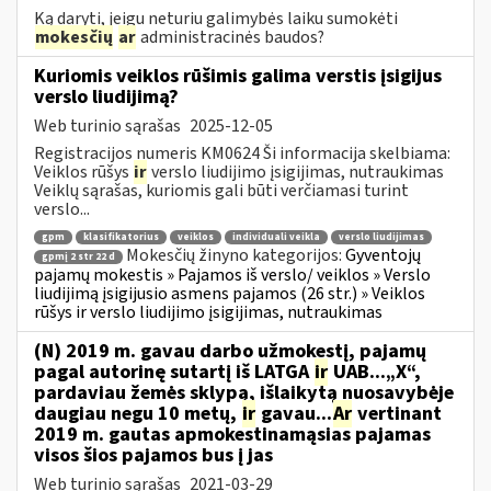
Ką daryti, jeigu neturiu galimybės laiku sumokėti
mokesčių
ar
administracinės baudos?
Kuriomis veiklos rūšimis galima verstis įsigijus
verslo liudijimą?
Web turinio sąrašas
2025-12-05
Registracijos numeris KM0624 Ši informacija skelbiama:
Veiklos rūšys
ir
verslo liudijimo įsigijimas, nutraukimas
Veiklų sąrašas, kuriomis gali būti verčiamasi turint
verslo...
gpm
klasifikatorius
veiklos
individuali veikla
verslo liudijimas
Mokesčių žinyno kategorijos:
Gyventojų
gpmį 2 str 22 d
pajamų mokestis » Pajamos iš verslo/ veiklos » Verslo
liudijimą įsigijusio asmens pajamos (26 str.) » Veiklos
rūšys ir verslo liudijimo įsigijimas, nutraukimas
(N) 2019 m. gavau darbo užmokestį, pajamų
pagal autorinę sutartį iš LATGA
ir
UAB...„X“,
pardaviau žemės sklypą, išlaikytą nuosavybėje
daugiau negu 10 metų,
ir
gavau...
Ar
vertinant
2019 m. gautas apmokestinamąsias pajamas
visos šios pajamos bus į jas
Web turinio sąrašas
2021-03-29