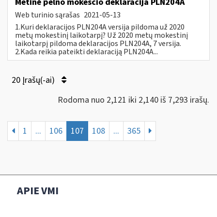
Metinė pelno mokesčio deklaracija PLN204A
Web turinio sąrašas
2021-05-13
1.Kuri deklaracijos PLN204A versija pildoma už 2020
metų mokestinį laikotarpį? Už 2020 metų mokestinį
laikotarpį pildoma deklaracijos PLN204A, 7 versija.
2.Kada reikia pateikti deklaraciją PLN204A...
20 Įrašų(-ai)
Rodoma nuo 2,121 iki 2,140 iš 7,293 irašų.
1
...
106
107
108
...
365
APIE VMI