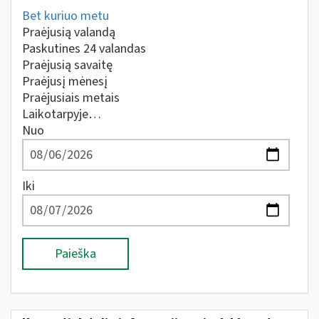
Bet kuriuo metu
Praėjusią valandą
Paskutines 24 valandas
Praėjusią savaitę
Praėjusį mėnesį
Praėjusiais metais
Laikotarpyje…
Nuo
Iki
Paieška