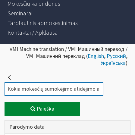
Mokesčių kalendorius
Seminarai
Tarptautinis apmokestinimas
Kontaktai / Apklausa
VMI Machine translation / VMI Машинный перевод /
VMI Машинний переклад (
English
,
Русский
,
Українська
)
Paieška
Parodymo data