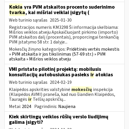
Kokia
yra PVM atskaitos procento suderinimo
tvarka
, kai mišriai veiklai įsigytų (
Web turinio sąrašas
2025-01-30
Registracijos numeris KM3298 Ši informacija skelbiama:
Mišrios veiklos atveju Apskaičiuojant pirkimo (importo)
PVM atskaitos dalį (procentais), proporcingai tenkančią
PVM įstatymo 58 str. 1 dalyje...
Mokesčių žinyno kategorijos:
Pridėtinės vertės mokestis
» PVM atskaita ir jos tikslinimas (57-69 str.) » PVM
atskaita » Mišrios veiklos atveju
VMI pristato pilotinį projektą: mobilusis
konsultacijų autobusiukas pasieks
ir
atokias
Web turinio sąrašas
2024-02-19
Klaipėdos apskrities valstybinė
mokesčių
inspekcija
(Klaipėdos AVMI) praneša, kad nuo šiandien Klaipėdos,
Tauragės
ir
Telšių apskričių...
Metai:
2024
Pagrindinis:
Naujiena
Kiek skirtingų veiklos rūšių verslo liudijimų
galima įsigyti?