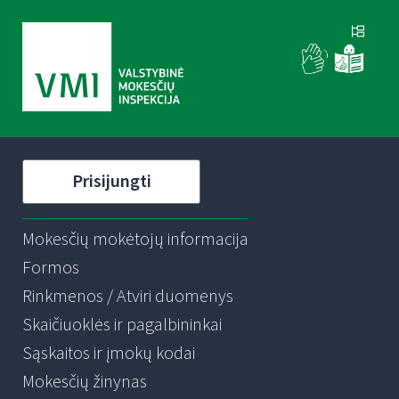
Prisijungti
Mokesčių mokėtojų informacija
Formos
Rinkmenos / Atviri duomenys
Skaičiuoklės ir pagalbininkai
Sąskaitos ir įmokų kodai
Mokesčių žinynas