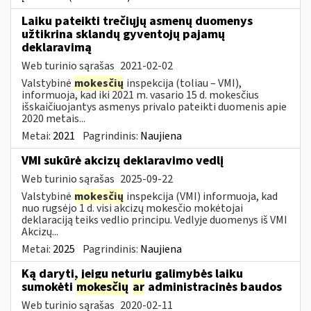
Laiku pateikti trečiųjų asmenų duomenys
užtikrina sklandų gyventojų pajamų
deklaravimą
Web turinio sąrašas
2021-02-02
Valstybinė
mokesčių
inspekcija (toliau – VMI),
informuoja, kad iki 2021 m. vasario 15 d. mokesčius
išskaičiuojantys asmenys privalo pateikti duomenis apie
2020 metais...
Metai:
2021
Pagrindinis:
Naujiena
VMI sukūrė akcizų deklaravimo vedlį
Web turinio sąrašas
2025-09-22
Valstybinė
mokesčių
inspekcija (VMI) informuoja, kad
nuo rugsėjo 1 d. visi akcizų mokesčio mokėtojai
deklaraciją teiks vedlio principu. Vedlyje duomenys iš VMI
Akcizų...
Metai:
2025
Pagrindinis:
Naujiena
Ką daryti, jeigu neturiu galimybės laiku
sumokėti
mokesčių
ar
administracinės baudos
Web turinio sąrašas
2020-02-11