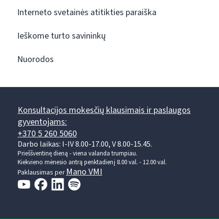
Interneto svetainės atitikties paraiška
Ieškome turto savininkų
Nuorodos
Konsultacijos mokesčių klausimais ir paslaugos
gyventojams:
+370 5 260 5060
Darbo laikas: I-IV 8.00-17.00, V 8.00-15.45.
Prieššventinę dieną - viena valanda trumpiau.
Kiekvieno mėnesio antrą penktadienį 8.00 val. - 12.00 val.
Mano VMI
Paklausimas per