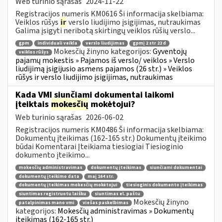
Web turinio sąrašas
2024-11-22
Registracijos numeris KM0616 Ši informacija skelbiama:
Veiklos rūšys
ir
verslo liudijimo įsigijimas, nutraukimas
Galima įsigyti neribotą skirtingų veiklos rūšių verslo...
gpm
individuali veikla
verslo liudijimas
gpmį 2 str 22 d
Mokesčių žinyno kategorijos:
Gyventojų
veiklos rūšys
pajamų mokestis » Pajamos iš verslo/ veiklos » Verslo
liudijimą įsigijusio asmens pajamos (26 str.) » Veiklos
rūšys ir verslo liudijimo įsigijimas, nutraukimas
Kada VMI siunčiami dokumentai laikomi
įteiktais
mokesčių
mokėtojui?
Web turinio sąrašas
2026-06-02
Registracijos numeris KM0486 Ši informacija skelbiama:
Dokumentų įteikimas (162-165 str.) Dokumentų įteikimo
būdai Komentarai Įteikiama tiesiogiai Tiesioginio
dokumento įteikimo...
mokesčių administravimas
dokumentų įteikimas
siunčiami dokumentai
dokumentų įteikimo data
maį 164 str.
dokumentų įteikimas mokesčių mokėtojui
tiesioginis dokumento įteikimas
siuntimas registruotu laišku
siuntimas el. paštu
Mokesčių žinyno
patalpinimas mano vmi
viešas paskelbimas
kategorijos:
Mokesčių administravimas » Dokumentų
įteikimas (162-165 str.)