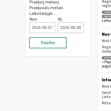
Regis
Praėjusį mėnesį
regis
Praėjusiais metais
Laikotarpyje…
3 darb
regist
Nuo
Iki
Lietu
Nuo 
Web t
Paieška
Regis
liudi
amžiu
» Paj
įsigi
Info
Web t
Valst
Lietu
Metai