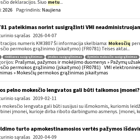
čio deklaracijos. Šiuo
metu
...
:
2026
Pagrindinis:
Naujiena
81 pateikimas norint susigrąžinti VMI neadministruoja
urinio sąrašas
2026-04-07
tracijos numeris KM3807 Ši informacija skelbiama:
Mokesčių
perm
čio permokos grąžinimo (įskaitymo) (FR0781) Teises aktai...
rinkliavos susigrąžinimas
įmokos susigrąžinimas
žyminio mokesčio susigrąžinimas
orijos:
Prašymai, pažymos ir mokėjimo duomenys » Pažymų užsaky
čio permokos grąžinimo (įskaitymo) (FR0781)
VMI elektroninės
nimas » Mokesčių permokos grąžinimas įskaitymas
os pelno mokesčio lengvatos gali būti taikomos įmonei?
urinio sąrašas
2019-02-11
 mokesčio lengvata gali būti susijusi su išmokomis, kuriomis le
inei įmonei, kurioje dirba riboto darbingumo asmenys. Įmonei, ku
ldimo turto apmokestinamosios vertės pažymos išdav
urinio sąrašas
2020-04-09