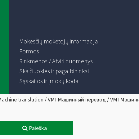
Mokesčių mokėtojų informacija
Formos
Rinkmenos / Atviri duomenys
Skaičiuoklės ir pagalbininkai
Sąskaitos ir įmokų kodai
Machine translation / VMI Машинный перевод / VMI Машин
Paieška