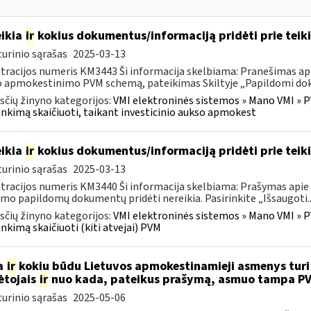
ikia
ir
kokius dokumentus/informaciją pridėti prie tei
urinio sąrašas
2025-03-13
tracijos numeris KM3443 Ši informacija skelbiama: Pranešimas apie
 apmokestinimo PVM schemą, pateikimas Skiltyje „Papildomi doku
čių žinyno kategorijos:
VMI elektroninės sistemos » Mano VMI » P
inkimą skaičiuoti, taikant investicinio aukso apmokest
ikia
ir
kokius dokumentus/informaciją pridėti prie tei
urinio sąrašas
2025-03-13
tracijos numeris KM3440 Ši informacija skelbiama: Prašymas apie pa
mo papildomų dokumentų pridėti nereikia. Pasirinkite „Išsaugoti..
čių žinyno kategorijos:
VMI elektroninės sistemos » Mano VMI » P
inkimą skaičiuoti (kiti atvejai) PVM
a
ir
kokiu būdu Lietuvos apmokestinamieji asmenys turi p
tojais
ir
nuo kada, pateikus prašymą, asmuo tampa P
urinio sąrašas
2025-05-06