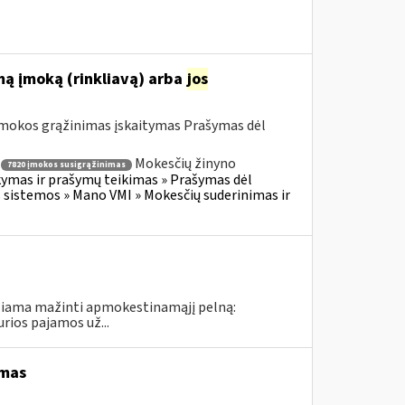
mą įmoką (rinkliavą) arba
jos
okos grąžinimas įskaitymas Prašymas dėl
Mokesčių žinyno
7820 įmokos susigrąžinimas
mas ir prašymų teikimas » Prašymas dėl
 sistemos » Mano VMI » Mokesčių suderinimas ir
idžiama mažinti apmokestinamąjį pelną:
rios pajamos už...
imas