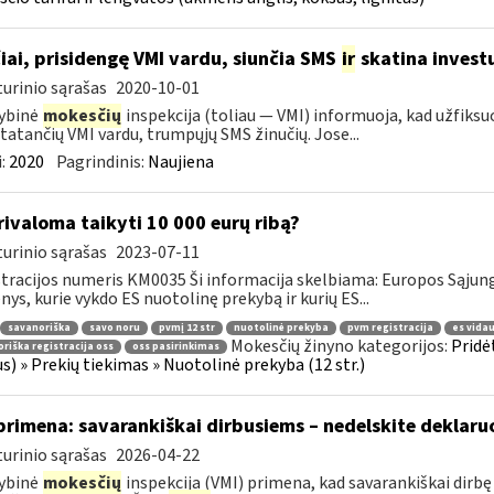
iai, prisidengę VMI vardu, siunčia SMS
ir
skatina invest
urinio sąrašas
2020-10-01
ybinė
mokesčių
inspekcija (toliau — VMI) informuoja, kad užfiksuo
statančių VMI vardu, trumpųjų SMS žinučių. Jose...
:
2020
Pagrindinis:
Naujiena
ivaloma taikyti 10 000 eurų ribą?
urinio sąrašas
2023-07-11
tracijos numeris KM0035 Ši informacija skelbiama: Europos Sąjun
ys, kurie vykdo ES nuotolinę prekybą ir kurių ES...
savanoriška
savo noru
pvmį 12 str
nuotolinė prekyba
pvm registracija
es vida
Mokesčių žinyno kategorijos:
Pridė
riška registracija oss
oss pasirinkimas
us) » Prekių tiekimas » Nuotolinė prekyba (12 str.)
primena: savarankiškai dirbusiems – nedelskite deklaru
urinio sąrašas
2026-04-22
ybinė
mokesčių
inspekcija (VMI) primena, kad savarankiškai dirb