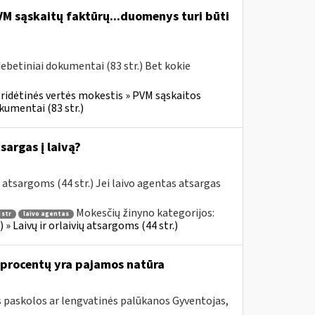
PVM sąskaitų faktūrų...duomenys turi būti
ebetiniai dokumentai (83 str.) Bet kokie
ridėtinės vertės mokestis » PVM sąskaitos
okumentai (83 str.)
sargas į laivą?
 atsargoms (44 str.) Jei laivo agentas atsargas
Mokesčių žinyno kategorijos:
 str
laivo agentas
 » Laivų ir orlaivių atsargoms (44 str.)
 procentų yra pajamos natūra
 paskolos ar lengvatinės palūkanos Gyventojas,