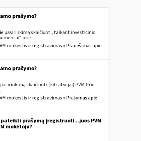
kiamo prašymo?
 pasirinkimą skaičiuoti, taikant investicinio
mentai“ prie...
VM mokestis ir registravimas » Pranešimas apie
kiamo prašymo?
sirinkimą skaičiuoti (kiti atvejai) PVM Prie
.
VM mokestis ir registravimas » Prašymas apie
ateikti prašymą įregistruoti...juos PVM
VM mokėtoju?