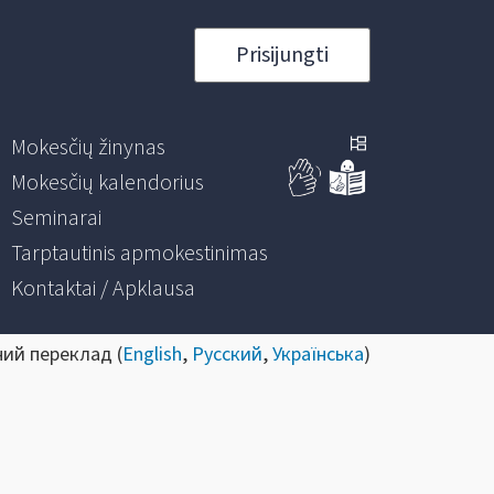
Prisijungti
Mokesčių žinynas
Mokesčių kalendorius
Seminarai
Tarptautinis apmokestinimas
Kontaktai / Apklausa
ний переклад (
English
,
Русский
,
Українська
)