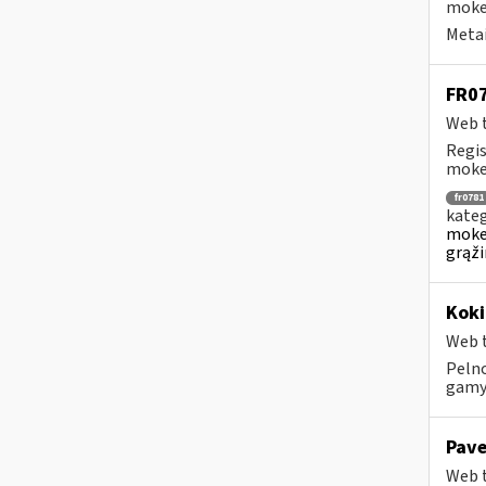
mokes
Metai
FR07
Web t
Regis
mokes
fr0781
kateg
mokes
grąži
Koki
Web t
Pelno
gamyb
Pave
Web t