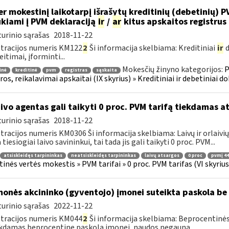
r mokestinį laikotarpį išrašytų kreditinių (debetinių) 
ukiami į PVM deklaraciją
ir
/
ar
kitus apskaitos registrus
urinio sąrašas
2018-11-22
tracijos numeris KM122
2
Ši informacija skelbiama: Kreditiniai
ir
d
eitimai, įforminti...
Mokesčių žinyno kategorijos:
P
inė
kreditinė
pvm
registras
sąskaita
ros, reikalavimai apskaitai (IX skyrius) » Kreditiniai ir debetiniai d
ivo agentas gali taikyti 0 proc. PVM tarifą tiekdamas at
urinio sąrašas
2018-11-22
tracijos numeris KM0306 Ši informacija skelbiama: Laivų ir orlaivių
 tiesiogiai laivo savininkui, tai tada jis gali taikyti 0 proc. PVM...
atsiskleidęs tarpininkas
neatsiskleidęs tarpininkas
laivų atsargos
0 proc
pvmį 44
tinės vertės mokestis » PVM tarifai » 0 proc. PVM tarifas (VI skyrius)
onės akcininko (gyventojo) įmonei suteikta paskola be
urinio sąrašas
2022-11-22
tracijos numeris KM044
2
Ši informacija skelbiama: Beprocentinės
kdamas beprocentinę paskolą įmonei, naudos negauna....