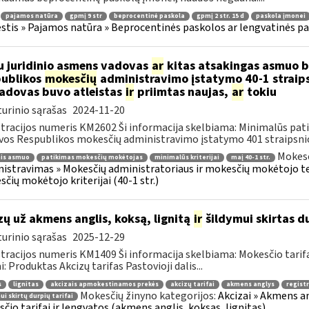
pajamos natūra
gpmį 9 str
beprocentinė paskola
gpmį 2 str. 15 d
paskola įmonei
tis » Pajamos natūra » Beprocentinės paskolos ar lengvatinės p
u juridinio asmens vadovas
ar
kitas atsakingas asmuo bu
ublikos
mokesčių
administravimo įstatymo 40-1 straipsn
vadovas buvo atleistas
ir
priimtas naujas,
ar
tokiu
urinio sąrašas
2024-11-20
tracijos numeris KM2602 Ši informacija skelbiama: Minimalūs patik
vos Respublikos mokesčių administravimo įstatymo 401 straipsnio 1
Mokesč
nis asmuo
patikimas mokesčių mokėtojas
minimalūs kriterijai
maį 40-1 str.
istravimas » Mokesčių administratoriaus ir mokesčių mokėtojo tei
čių mokėtojo kriterijai (40-1 str.)
zų už akmens anglis, koksą, lignitą
ir
šildymui skirtas du
urinio sąrašas
2025-12-29
tracijos numeris KM1409 Ši informacija skelbiama: Mokesčio tarif
i: Produktas Akcizų tarifas Pastovioji dalis...
s
lignitas
akcizais apmokestinamos prekės
akcizų tarifai
akmens anglys
regist
Mokesčių žinyno kategorijos:
Akcizai » Akmens ang
ui skirtų durpių tarifai
čio tarifai ir lengvatos (akmens anglis, koksas, lignitas)