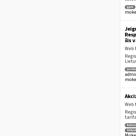
gpm
mokes
Jeig
Resp
šis 
Web t
Regis
Lietu
juridi
admin
mokes
Akci
Web t
Regis
tarifa
koksa
šildym
Mokes