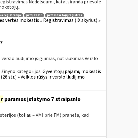
egistravimas Nedelsdami, kai atsiranda prievolė
okėtojų...
ka registracija
pvmį 76 str
pvm mokėtojų registras
ės vertės mokestis » Registravimas (IX skyrius) »
ą?
r
verslo liudijimo įsigijimas, nutraukimas Verslo
 žinyno kategorijos:
Gyventojų pajamų mokestis
6 str.) » Veiklos rūšys ir verslo liudijimo
ir
paramos įstatymo 7 straipsnio
terijos (toliau – VMI prie FM) praneša, kad