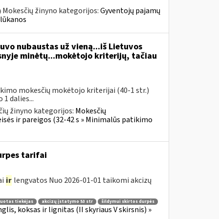
Mokesčių žinyno kategorijos:
Gyventojų pajamų
alūkanos
vo nubaustas už vieną...iš Lietuvos
yje minėtų...mokėtojo kriterijų, tačiau
imo mokesčių mokėtojo kriterijai (40-1 str.)
 dalies...
ių žinyno kategorijos:
Mokesčių
sės ir pareigos (32-42 s » Minimalūs patikimo
rpes tarifai
ai
ir
lengvatos Nuo 2026-01-01 taikomi akcizų
ruotas tiekėjas
akcizų įstatymo 53 str
šildymui skirtos durpės
lis, koksas ir lignitas (II skyriaus V skirsnis) »