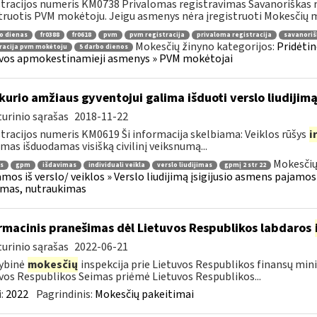
tracijos numeris KM0738 Privalomas registravimas Savanoriškas r
truotis PVM mokėtoju. Jeigu asmenys nėra įregistruoti Mokesčių m
o dienas
fr0388
fr0618
pvm
pvm registracija
privaloma registracija
savanoriš
Mokesčių žinyno kategorijos:
Pridėtin
racija pvm mokėtoju
5 darbo dienos
vos apmokestinamieji asmenys » PVM mokėtojai
kurio amžiaus gyventojui galima išduoti verslo liudijim
urinio sąrašas
2018-11-22
tracijos numeris KM0619 Ši informacija skelbiama: Veiklos rūšys
i
jimas išduodamas visišką civilinį veiksnumą...
Mokesčių
s
gpm
išdavimas
individuali veikla
verslo liudijimas
gpmį 2 str 22
amos iš verslo/ veiklos » Verslo liudijimą įsigijusio asmens pajamos (2
jimas, nutraukimas
rmacinis pranešimas dėl Lietuvos Respublikos labdaros
urinio sąrašas
2022-06-21
ybinė
mokesčių
inspekcija prie Lietuvos Respublikos finansų minis
vos Respublikos Seimas priėmė Lietuvos Respublikos...
:
2022
Pagrindinis:
Mokesčių pakeitimai