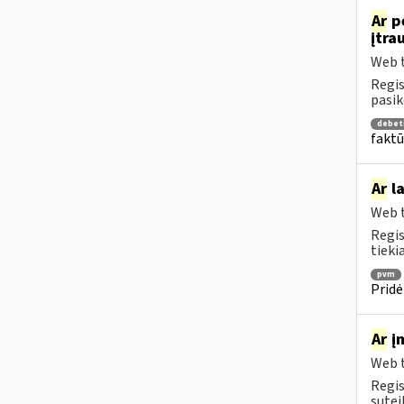
Ar
pe
įtra
Web t
Regis
pasik
debet
faktū
Ar
la
Web t
Regis
tiekia
pvm
Pridė
Ar
įm
Web t
Regis
sutei