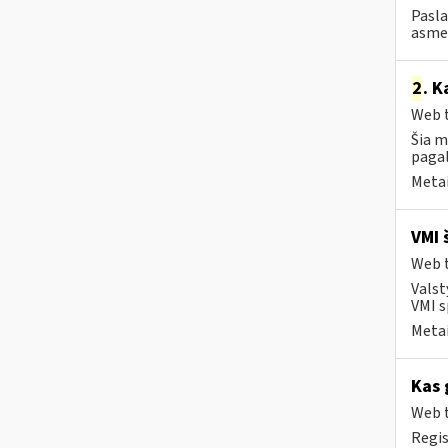
Pasla
asmen
2
. K
Web t
Šia m
pagal
Metai
VMI 
Web t
Valst
VMI s
Metai
Kas 
Web t
Regis