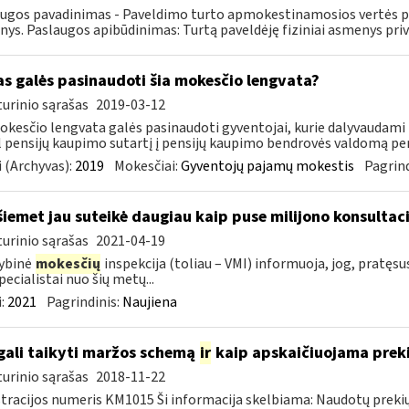
ugos pavadinimas - Paveldimo turto apmokestinamosios vertės paž
ys. Paslaugos apibūdinimas: Turtą paveldėję fiziniai asmenys priv
as galės pasinaudoti šia mokesčio lengvata?
urinio sąrašas
2019-03-12
okesčio lengvata galės pasinaudoti gyventojai, kurie dalyvaudami
 pensijų kaupimo sutartį į pensijų kaupimo bendrovės valdomą pen
 (Archyvas):
2019
Mokesčiai:
Gyventojų pajamų mokestis
Pagrind
šiemet jau suteikė daugiau kaip puse milijono konsultaci
urinio sąrašas
2021-04-19
ybinė
mokesčių
inspekcija (toliau – VMI) informuoja, jog, pratęs
pecialistai nuo šių metų...
:
2021
Pagrindinis:
Naujiena
gali taikyti maržos schemą
ir
kaip apskaičiuojama preki
urinio sąrašas
2018-11-22
tracijos numeris KM1015 Ši informacija skelbiama: Naudotų prekių, 