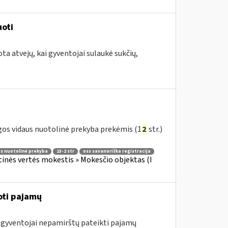
uoti
ta atvejų, kai gyventojai sulaukė sukčių,
gos vidaus nuotolinė prekyba prekėmis (1
2
str.)
us nuotolinė prekyba
13-2 str
oss savanoriška registracija
tinės vertės mokestis » Mokesčio objektas (I
oti pajamų
ę gyventojai nepamirštų pateikti pajamų