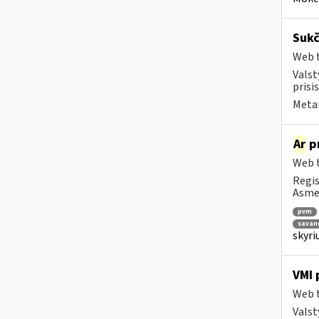
Sukč
Web t
Valst
prisi
Metai
Ar
pr
Web t
Regis
Asmen
pvm
savano
skyri
VMI 
Web t
Valst