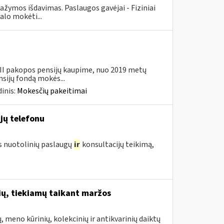
ymos išdavimas. Paslaugos gavėjai - Fiziniai
alo mokėti...
 II pakopos pensijų kaupime, nuo 2019 metų
sijų fondą mokės...
inis:
Mokesčių pakeitimai
jų telefonu
us nuotolinių paslaugų
ir
konsultacijų teikimą,
ų, tiekiamų taikant maržos
meno kūrinių, kolekcinių ir antikvarinių daiktų