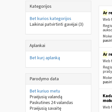
Kategorijos
Ar
re
Bet kurios kategorijos
Web t
Laikinai patvirtinti gavėjai
(3)
Regis
aukso
Mokes
pasir
Aplankai
Ar
re
Bet kurį aplanką
Web t
Regis
prašy
Mokes
Parodymo data
pasir
Bet kuriuo metu
Kad
Praėjusią valandą
mokė
Paskutines 24 valandas
Web t
Praėjusią savaitę